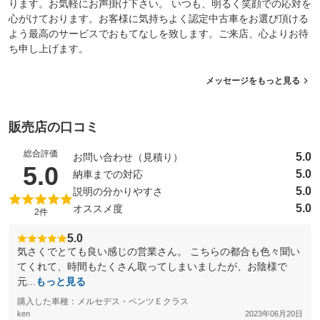
ります。お気軽にお声掛け下さい。 いつも、明るく笑顔での応対を
心がけております。お客様に気持ちよく認定中古車をお選び頂ける
よう最高のサービスでおもてなしを致します。ご来店、心よりお待
ち申し上げます。
メッセージをもっと見る
販売店の口コミ
総合評価
5.0
お問い合わせ（見積り）
（5点満点中）
5.0
5.0
納車までの対応
5.0
説明の分かりやすさ
5.0
オススメ度
2件
5.0
気さくでとても良い感じの営業さん。 こちらの都合も色々聞い
てくれて、時間もたくさん取ってしまいましたが、お陰様で
元...
もっと見る
購入した車種：メルセデス・ベンツＥクラス
ken
2023年06月20日