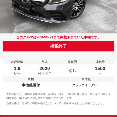
このクルマは2026/06/21まで掲載されていた車輛です。
掲載終了
走行距離
年式
修復歴
排気量
1.9
2020
1500
なし
万km
(令和2)年
cc
車検
車体色
車検整備付
グラファイトグレー
支払総額には、車両本体価格の他、保険料、税金、登録等に伴う費用、リサイクル預託金
相当額等、購入時に必要な全ての費用が含まれています。
当該価格は、登録等の時期や地域などについて一定の条件を付した価格になります。