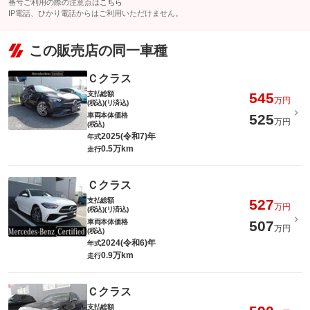
番号ご利用の際の注意点は
こちら
IP電話、ひかり電話からはご利用いただけません。
この販売店の同一車種
Ｃクラス
支払総額
545
万円
(税込)(リ済込)
車両本体価格
525
万円
(税込)
2025(令和7)年
年式
0.5万km
走行
Ｃクラス
支払総額
527
万円
(税込)(リ済込)
車両本体価格
507
万円
(税込)
2024(令和6)年
年式
0.9万km
走行
Ｃクラス
支払総額