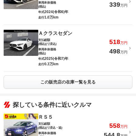
車両本体価格
339
万円
(税込)
2024(令和6)年
年式
1.0万km
走行
Ａクラスセダン
支払総額
518
万円
(税込)(リ済込)
車両本体価格
498
万円
(税込)
2025(令和7)年
年式
0.3万km
走行
この販売店の在庫一覧を見る
探している条件に近いクルマ
ＲＳ５
支払総額
558
万円
(税込)(リ済込・追)
車両本体価格
544.8