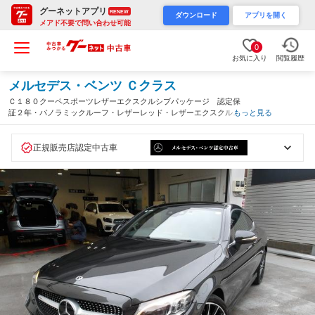
グーネットアプリ
RENEW
ダウンロード
アプリを開く
メアド不要で問い合わせ可能
0
お気に入り
閲覧履歴
メルセデス・ベンツ Ｃクラス
Ｃ１８０クーペスポーツレザーエクスクルシブパッケージ 認定保
証２年・パノラミックルーフ・レザーレッド・レザーエクスクルー
もっと見る
シブパッケージ・アンビエントライト・車検整備付き・（１８０
１）（埼玉県）
正規販売店認定中古車