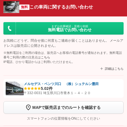
この車両に関するお問い合わせ
無料
まずは在庫確認・見積り依頼
無料電話でお問い合わせ
お気軽にどうぞ。問合せ後に何度もご連絡が届くことはありません。 メールア
ドレスは販売店に公開されません。
※無料電話をご利用の場合は、販売店へお客様の電話番号が通知されます。無料電話
番号ご利用の際の注意点は
こちら
IP電話、ひかり電話からはご利用いただけません。
詳細はこちら
メルセデス・ベンツ川口 （株）シュテルン墨田
5.0
2件
【STEP1】
認証画面でグーネットを友だち追加してから「許可する」ボタンを押
〒332-0031 埼玉県川口市青木１－４－２０
します
MAPで販売店までのルートを確認する
【STEP2】
トーク画面で
ボタンをタップして問い合わせを
完了してください。
スマートフォンの位置情報をONにしてください
こちら