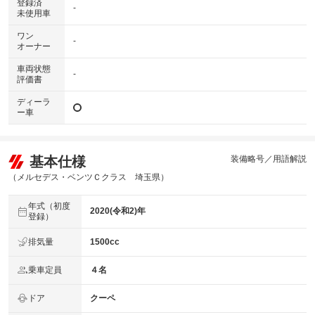
登録済
-
未使用車
ワン
-
オーナー
車両状態
-
評価書
ディーラ
ー車
基本仕様
装備略号／用語解説
（メルセデス・ベンツＣクラス 埼玉県）
年式（初度
2020(令和2)年
登録）
排気量
1500cc
乗車定員
４名
ドア
クーペ