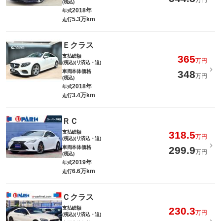
万円
(税込)
2018年
年式
5.3万km
走行
Ｅクラス
支払総額
365
万円
(税込)(リ済込・追)
車両本体価格
348
万円
(税込)
2018年
年式
3.4万km
走行
ＲＣ
支払総額
318.5
万円
(税込)(リ済込・追)
車両本体価格
299.9
万円
(税込)
2019年
年式
6.6万km
走行
Ｃクラス
支払総額
230.3
万円
(税込)(リ済込・追)