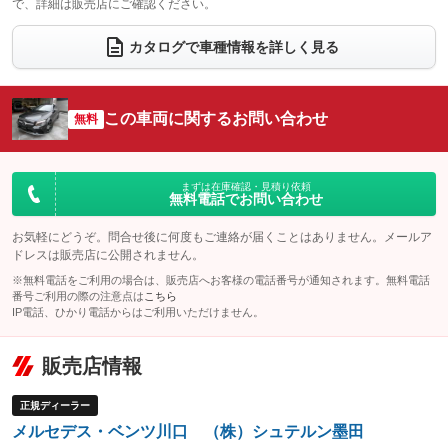
で、詳細は販売店にご確認ください。
ウォークスルー
後席モニター
：装備なし
：装備なし
電動リアゲート
フロントカメラ
カタログで車種情報を詳しく見る
：装備なし
：装備なし
シートエアコン
全周囲カメラ
：装備なし
：装備なし
サイドカメラ
ルーフレール
この車両に関するお問い合わせ
：装備あり
無料
：装備なし
エアサスペンション
ヘッドライトウォッシャー
：装備なし
：装備なし
装備略号／用語解説
まずは在庫確認・見積り依頼
無料電話でお問い合わせ
お気軽にどうぞ。問合せ後に何度もご連絡が届くことはありません。メールア
ドレスは販売店に公開されません。
※無料電話をご利用の場合は、販売店へお客様の電話番号が通知されます。無料電話
番号ご利用の際の注意点は
こちら
IP電話、ひかり電話からはご利用いただけません。
販売店情報
正規ディーラー
メルセデス・ベンツ川口 （株）シュテルン墨田