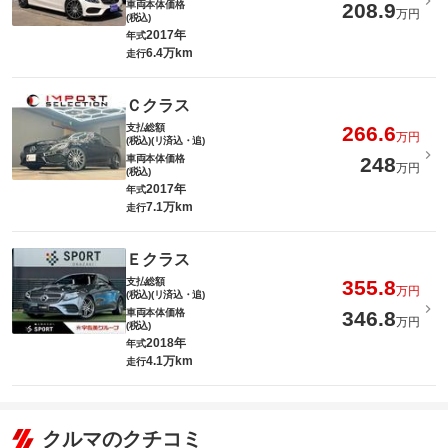
車両本体価格
208.9
万円
(税込)
2017年
年式
6.4万km
走行
Ｃクラス
支払総額
266.6
万円
(税込)(リ済込・追)
車両本体価格
248
万円
(税込)
2017年
年式
7.1万km
走行
Ｅクラス
支払総額
355.8
万円
(税込)(リ済込・追)
車両本体価格
346.8
万円
(税込)
2018年
年式
4.1万km
走行
クルマのクチコミ