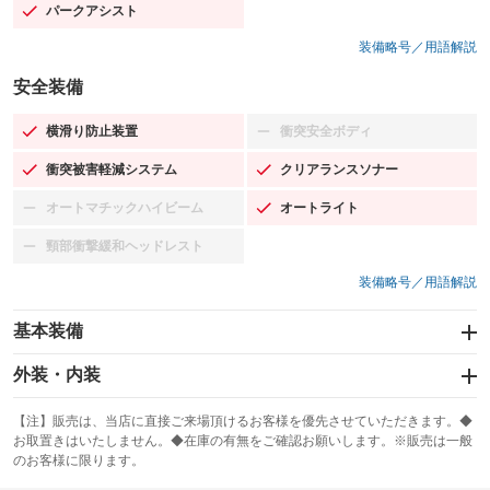
パークアシスト
：装備あり
装備略号／用語解説
安全装備
横滑り防止装置
衝突安全ボディ
：装備あり
：装備なし
衝突被害軽減システム
クリアランスソナー
：装備あり
：装備あり
オートマチックハイビーム
オートライト
：装備なし
：装備あり
頸部衝撃緩和ヘッドレスト
：装備なし
装備略号／用語解説
基本装備
エアバッグ：運転席/助手席/サイド
外装・内装
：装備あり
スライドドア
カーナビ：HDDナビ
：装備なし
：装備あり
【注】販売は、当店に直接ご来場頂けるお客様を優先させていただきます。◆
お取置きはいたしません。◆在庫の有無をご確認お願いします。※販売は一般
サンルーフ
ABS
TV：フルセグ
：装備あり
：装備あり
：装備あり
のお客様に限ります。
エアコン
Wエアコン