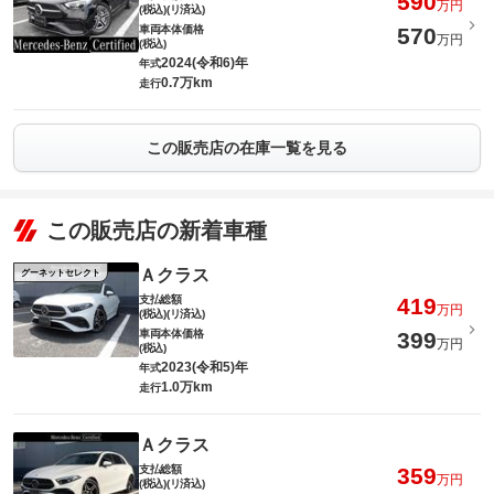
590
万円
(税込)(リ済込)
車両本体価格
570
万円
(税込)
2024(令和6)年
年式
0.7万km
走行
この販売店の在庫一覧を見る
この販売店の新着車種
Ａクラス
グーネットセレクト
支払総額
419
万円
(税込)(リ済込)
車両本体価格
399
万円
(税込)
2023(令和5)年
年式
1.0万km
走行
Ａクラス
支払総額
359
万円
(税込)(リ済込)