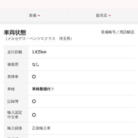
装備
販売店
車両状態
装備略号／用語解説
（メルセデス・ベンツＣクラス 埼玉県）
走行距離
1.9万km
修復歴
なし
禁煙車
車検
車検整備付
?
記録簿
輸入認定
中古車
輸入経路
正規輸入車