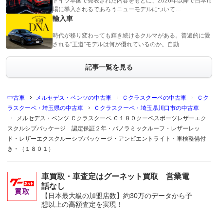
ドイツ本国で発表された内容をもとに、2026年以降で日本市
場に導入されるであろうニューモデルについて…
輸入車
時代が移り変わっても輝き続けるクルマがある。普遍的に愛
される“王道”モデルは何が優れているのか。自動…
記事一覧を見る
中古車
メルセデス・ベンツの中古車
Ｃクラスクーペの中古車
Ｃク
ラスクーペ・埼玉県の中古車
Ｃクラスクーペ・埼玉県川口市の中古車
メルセデス・ベンツ Ｃクラスクーペ Ｃ１８０クーペスポーツレザーエク
スクルシブパッケージ 認定保証２年・パノラミックルーフ・レザーレッ
ド・レザーエクスクルーシブパッケージ・アンビエントライト・車検整備付
き・（１８０１）
車買取・車査定はグーネット買取 営業電
話なし
【日本最大級の加盟店数】約30万のデータから予
想以上の高額査定を実現！