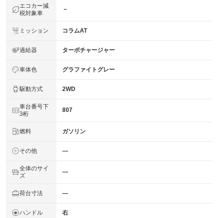
エコカー減
－
税対象車
ミッション
コラムAT
過給器
ターボチャージャー
車体色
グラファイトグレー
駆動方式
2WD
車台番号下
807
3桁
燃料
ガソリン
その他
―
全体のサイ
―
ズ
荷台寸法
―
ハンドル
右