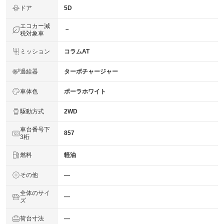
ドア
5D
エコカー減
－
税対象車
ミッション
コラムAT
過給器
ターボチャージャー
車体色
ポーラホワイト
駆動方式
2WD
車台番号下
857
3桁
燃料
軽油
その他
―
全体のサイ
―
ズ
荷台寸法
―