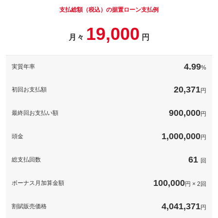
支払総額（税込）の据置ローン支払例
パック内容
19,000
備考
－
月々
円
このパックの見積もり依頼（無料）
備考
－
4.99
実質年率
%
このパックの見積もり依頼（無料）
20,371
初回お支払額
円
900,000
最終回お支払い額
円
1,000,000
頭金
円
61
総支払回数
回
100,000
ボーナス月加算金額
円 × 2回
4,041,371
割賦販売価格
円