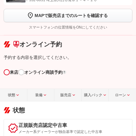
〒332-0031 埼玉県川口市青木１－４－２０
します
MAPで販売店までのルートを確認する
【STEP2】
トーク画面で
ボタンをタップして問い合わせを
完了してください。
スマートフォンの位置情報をONにしてください
こちら
オンライン予約
予約する内容を選択してください。
来店
オンライン商談予約
?
状態
装備
販売店
購入パック
ローン
状態
正規販売店認定中古車
メーカー系ディーラーが独自基準で認定した中古車