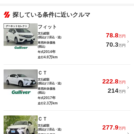
探している条件に近いクルマ
フィット
グーネットセレクト
支払総額
78.8
万円
(税込)(リ済込・追)
車両本体価格
70.3
万円
(税込)
2014年
年式
4.9万km
走行
ＣＴ
支払総額
222.8
万円
(税込)(リ済込・追)
車両本体価格
214
万円
(税込)
2017年
年式
2.3万km
走行
ＣＴ
支払総額
277.9
万円
(税込)(リ済込・追)