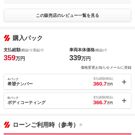
この販売店のレビュー一覧を見る
購入パック
支払総額
車両本体価格
(税込/リ済込)
(税込)
359
339
万円
万円
価格変更お知らせメールに登録
支払総額(税込)
Aパック
360.7
希望ナンバー
万円
内：オプシ
1.7
ョン価格
支払総額(税込)
Bパック
万円
366.7
(税込)
ボディコーティング
万円
車両本体価
339
万円
内：オプシ
格
7.7
ョン価格
万円
(税込)
ローンご利用時（参考）
車両本体価
339
万円
格
パック内容