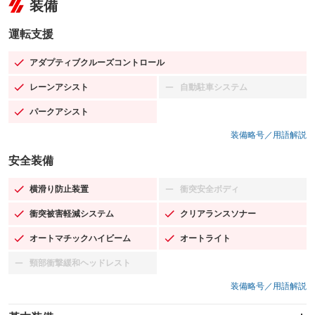
装備
運転支援
アダプティブクルーズコントロール
：装備あり
レーンアシスト
自動駐車システム
：装備あり
：装備なし
パークアシスト
：装備あり
装備略号／用語解説
安全装備
横滑り防止装置
衝突安全ボディ
：装備あり
：装備なし
衝突被害軽減システム
クリアランスソナー
：装備あり
：装備あり
オートマチックハイビーム
オートライト
：装備あり
：装備あり
頸部衝撃緩和ヘッドレスト
：装備なし
装備略号／用語解説