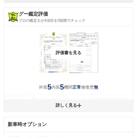
グー鑑定評価
プロの鑑定士が4項目を5段階でチェック
評価書を見る
5
5
外装
内装
機関
修復歴
正常
無
気になるようなキズやへこみがあった場合は綺麗に補修済
みですが、 小さなキズやヘコミが残っている場合もありま
詳しく見る
外装
す。
(車両外装)
キズ・へこみについて問い合わせる
新車時オプション
内装
気になる汚れ等がない綺麗な室内を保っています。
(内装状態)