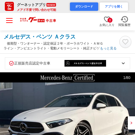
グーネットアプリ
RENEW
ダウンロード
アプリを開く
メアド不要で問い合わせ可能
0
お気に入り
閲覧履歴
メルセデス・ベンツ Ａクラス
後期型・ワンオーナー・認定保証２年・ポーラホワイト・ＡＭＧ
ライン・アンビエントライト・電動メモリーシート・純正ナビゲー
もっと見る
ションテレビ（埼玉県）
正規販売店認定中古車
1
/80