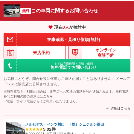
この車両に関するお問い合わせ
無料
現在
0
人
が検討中
在庫確認・見積り依頼(無料)
オンライン
来店予約
商談予約
まずは在庫確認・見積り依頼
無料電話でお問い合わせ
お気軽にどうぞ。問合せ後に何度もご連絡が届くことはありません。 メールア
ドレスは販売店に公開されません。
※無料電話をご利用の場合は、販売店へお客様の電話番号が通知されます。無料電話
番号ご利用の際の注意点は
こちら
IP電話、ひかり電話からはご利用いただけません。
詳細はこちら
メルセデス・ベンツ川口 （株）シュテルン墨田
5.0
2件
【STEP1】
認証画面でグーネットを友だち追加してから「許可する」ボタンを押