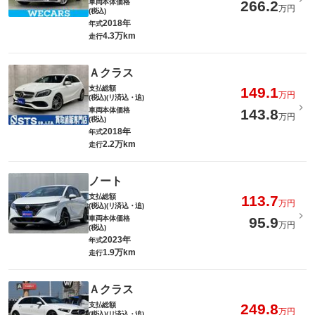
車両本体価格
266.2
万円
(税込)
2018年
年式
4.3万km
走行
Ａクラス
支払総額
149.1
万円
(税込)(リ済込・追)
車両本体価格
143.8
万円
(税込)
2018年
年式
2.2万km
走行
ノート
支払総額
113.7
万円
(税込)(リ済込・追)
車両本体価格
95.9
万円
(税込)
2023年
年式
1.9万km
走行
Ａクラス
支払総額
249.8
万円
(税込)(リ済込・追)