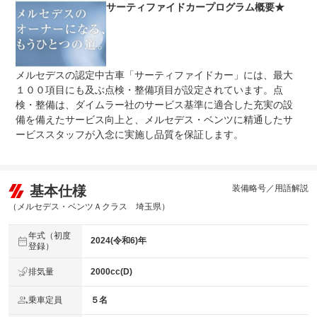
について
ダイムラー社の厳しいサービス基準に適合した充実の設備
サーティファイドカープログラム概要★
を備えております。
メルセデスの認定中古車「サーティファイドカー」には、最大
１００項目にも及ぶ点検・整備項目が設定されています。点
検・整備は、ダイムラー社のサービス基準に適合した充実の設
備を備えたサービス向上と、メルセデス・ベンツに精通したサ
ービススタッフが入念に実施し品質を保証します。
基本仕様
装備略号／用語解説
（メルセデス・ベンツＡクラス 埼玉県）
年式（初度
2024(令和6)年
登録）
排気量
2000cc(D)
乗車定員
５名