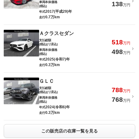
車両本体価格
138
万円
(税込)
2017(平成29)年
年式
0.7万km
走行
Ａクラスセダン
支払総額
518
万円
(税込)(リ済込)
車両本体価格
498
万円
(税込)
2025(令和7)年
年式
0.3万km
走行
ＧＬＣ
支払総額
788
万円
(税込)(リ済込)
車両本体価格
768
万円
(税込)
2024(令和6)年
年式
0.3万km
走行
この販売店の在庫一覧を見る