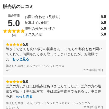
販売店の口コミ
総合評価
5.0
お問い合わせ（見積り）
（5点満点中）
5.0
5.0
納車までの対応
5.0
説明の分かりやすさ
5.0
オススメ度
2件
5.0
気さくでとても良い感じの営業さん。 こちらの都合も色々聞い
てくれて、時間もたくさん取ってしまいましたが、お陰様で
元...
もっと見る
購入した車種：メルセデス・ベンツＥクラス
ken
2023年06月20日
5.0
営業の方以外はほぼ接点はありませんでしたが、営業の方の迅
速な対応・丁寧な応対で、車は認定中古車でもあるし、車自体
をあ...
もっと見る
購入した車種：メルセデス・ベンツＥクラスステーションワゴン
としちゃん
2022年11月11日