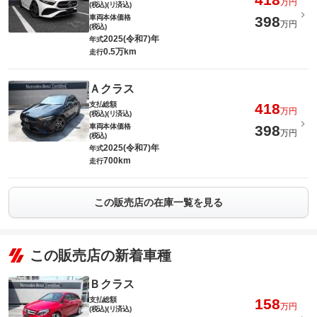
万円
(税込)(リ済込)
車両本体価格
398
万円
(税込)
2025(令和7)年
年式
0.5万km
走行
Ａクラス
支払総額
418
万円
(税込)(リ済込)
車両本体価格
398
万円
(税込)
2025(令和7)年
年式
700km
走行
この販売店の在庫一覧を見る
この販売店の新着車種
Ｂクラス
支払総額
158
万円
(税込)(リ済込)