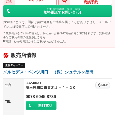
商談予約
電動格納ミラー
パワーシート
3列シート
：装備あり
：装備あり
：装備なし
まずは在庫確認・見積り依頼
装備略号／用語解説
無料電話でお問い合わせ
ベンチシート
フルフラットシート
：装備なし
：装備なし
お気軽にどうぞ。問合せ後に何度もご連絡が届くことはありません。メールア
チップアップシート
オットマン
：装備なし
：装備なし
ドレスは販売店に公開されません。
電動格納サードシート
シートヒーター
：装備なし
：装備あり
※無料電話をご利用の場合は、販売店へお客様の電話番号が通知されます。無料電話
番号ご利用の際の注意点は
こちら
ウォークスルー
後席モニター
IP電話、ひかり電話からはご利用いただけません。
：装備なし
：装備なし
電動リアゲート
フロントカメラ
：装備なし
：装備なし
販売店情報
シートエアコン
全周囲カメラ
：装備なし
：装備なし
正規ディーラー
サイドカメラ
ルーフレール
：装備あり
：装備なし
メルセデス・ベンツ川口 （株）シュテルン墨田
エアサスペンション
ヘッドライトウォッシャー
：装備なし
：装備なし
332-0031
装備略号／用語解説
住所
MAP
埼玉県川口市青木１－４－２０
0078-6045-8736
TEL
無料電話