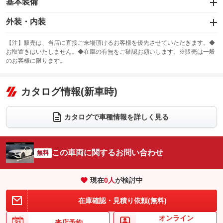
基本装備
エアバッグ：運転席/助手席/サイド
外装・内装
：装備あり
スライドドア
カーナビ：HDDナビ
：装備なし
：装備あり
【注】販売は、当店に直接ご来場頂けるお客様を優先させていただきます。◆
お取置きはいたしません。◆在庫の有無をご確認お願いします。※販売は一般
サンルーフ
ABS
TV：フルセグ
：装備なし
：装備あり
：装備あり
のお客様に限ります。
エアコン
Wエアコン
オーディオ：ミュージックプレイヤー接続可
：装備あり
：装備なし
：装備あり
リフトアップ
パワーステアリング
カタログ情報(新車時)
ビジュアル
：装備なし
：装備あり
：装備なし
ダウンヒルアシストコントロール
アルミホイール：18インチ
：装備なし
：装備あり
カタログで車種情報を詳しく見る
パワーウィンドウ
盗難防止システム
革シート
ハーフレザーシート
：装備あり
：装備なし
：装備なし
：装備なし
アイドリングストップ
ドライブレコーダー
キーレス
LEDヘッドランプ
：装備あり
：装備あり
：装備あり
：装備あり
この車両に関するお問い合わせ
無料
USB入力端子
Bluetooth接続
HID(キセノンライト)
ポータブルナビ
：装備あり
：装備あり
：装備なし
：装備なし
100V電源
クリーンディーゼル
バックカメラ
ETC2.0
：装備なし
：装備あり
現在
0
人
が検討中
：装備あり
：装備あり
センターデフロック
エアロ
スマートキー
：装備なし
：装備あり
：装備あり
在庫確認・見積り依頼(無料)
レンタカーアップ
展示・試乗車
ローダウン
ランフラットタイヤ
：装備なし
：装備なし
：装備なし
：装備なし
オンライン
来店予約