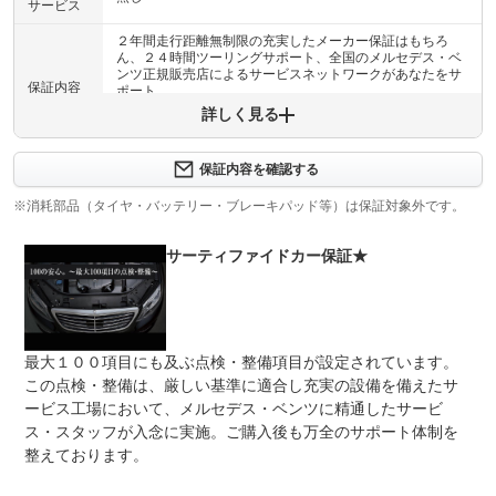
サービス
２年間走行距離無制限の充実したメーカー保証はもちろ
ん、２４時間ツーリングサポート、全国のメルセデス・ベ
ンツ正規販売店によるサービスネットワークがあなたをサ
保証内容
ポート。
詳しく見る
保証内容について問い合わせる
保証内容を確認する
保証項目
-
※消耗部品（タイヤ・バッテリー・ブレーキパッド等）は保証対象外です。
修理回数
-
サーティファイドカー保証★
上限金額
-
免責金
無し
保証修理
-
最大１００項目にも及ぶ点検・整備項目が設定されています。
受付先
この点検・整備は、厳しい基準に適合し充実の設備を備えたサ
整備付 法定12ヶ月または法定24ヶ月点検整備付
ービス工場において、メルセデス・ベンツに精通したサービ
法定整備
※車検なし・車検整備付の場合は法定24ヶ月点検整備付
ス・スタッフが入念に実施。ご購入後も万全のサポート体制を
※商用車は6ヶ月または12ヶ月点検整備付
整えております。
シュテルン墨田のメルセデス・ベンツに精通したメカニッ
法定整備
クが、入念に点検整備を行います。弊社サービス工場は、