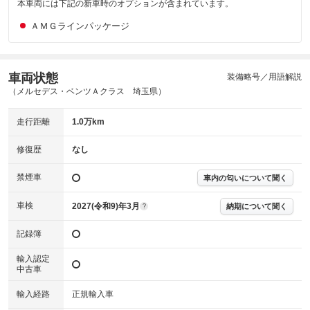
本車両には下記の新車時のオプションが含まれています。
主要機関に不具合はありません。
機関
ＡＭＧラインパッケージ
詳細は鑑定書をご確認ください。
修復歴
※グー鑑定は保証サービスではございません。購入時は必ず現車をご確認
車両状態
装備略号／用語解説
下さい。
※実際にお渡しするコンディションチェックシートにつきましては、形式
（メルセデス・ベンツＡクラス 埼玉県）
および表示項目が異なる場合がございます。
※グー鑑定の評価はあくまでも記載している鑑定日の鑑定結果となりま
走行距離
1.0万km
す。車両情報等の詳細は各販売店へお問い合わせ下さい。
修復歴
なし
禁煙車
車内の匂いについて聞く
車検
2027(令和9)年3月
納期について聞く
?
記録簿
輸入認定
中古車
輸入経路
正規輸入車