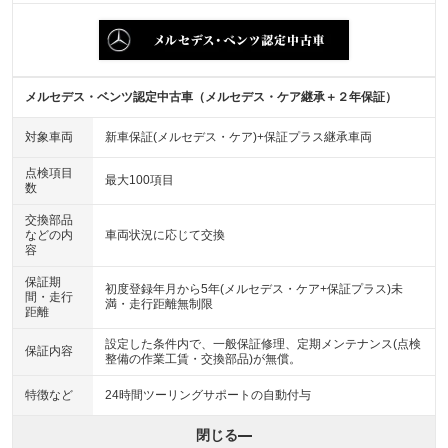
メルセデス・ベンツ認定中古車（メルセデス・ケア継承＋２年保証）
対象車両
新車保証(メルセデス・ケア)+保証プラス継承車両
点検項目
最大100項目
数
交換部品
などの内
車両状況に応じて交換
容
保証期
初度登録年月から5年(メルセデス・ケア+保証プラス)未
間・走行
満・走行距離無制限
距離
設定した条件内で、一般保証修理、定期メンテナンス(点検
保証内容
整備の作業工賃・交換部品)が無償。
特徴など
24時間ツーリングサポートの自動付与
閉じる