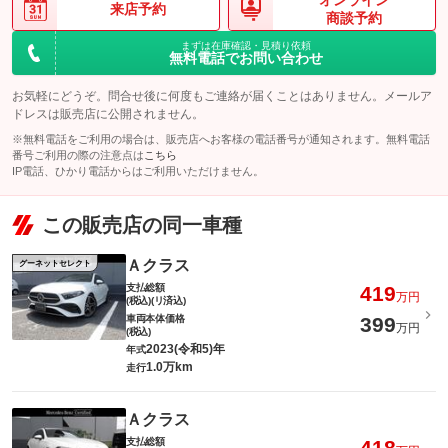
オンライン
来店予約
商談予約
まずは在庫確認・見積り依頼
無料電話でお問い合わせ
お気軽にどうぞ。問合せ後に何度もご連絡が届くことはありません。メールア
ドレスは販売店に公開されません。
※無料電話をご利用の場合は、販売店へお客様の電話番号が通知されます。無料電話
番号ご利用の際の注意点は
こちら
IP電話、ひかり電話からはご利用いただけません。
この販売店の同一車種
Ａクラス
グーネットセレクト
支払総額
419
万円
(税込)(リ済込)
車両本体価格
399
万円
(税込)
2023(令和5)年
年式
1.0万km
走行
Ａクラス
支払総額
418