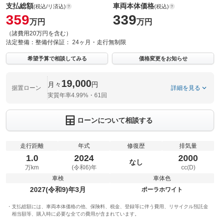
支払総額
車両本体価格
(税込/リ済込)
(税込)
359
339
万円
万円
（諸費用20万円を含む）
法定整備：
整備付
保証：
24ヶ月・走行無制限
希望予算で相談してみる
価格変更をお知らせ
19,000
月々
円
据置ローン
詳細を見る
実質年率4.99%・61回
ローンについて相談する
走行距離
年式
修復歴
排気量
1.0
2024
2000
なし
万km
(令和6)年
cc(D)
車検
車体色
2027(令和9)年3月
ポーラホワイト
支払総額には、車両本体価格の他、保険料、税金、登録等に伴う費用、リサイクル預託金
相当額等、購入時に必要な全ての費用が含まれています。