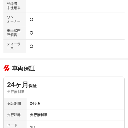
登録済
-
未使用車
ワン
オーナー
車両状態
評価書
ディーラ
ー車
車両保証
24ヶ月
保証
走行無制限
保証期間
24ヶ月
走行距離
走行無制限
ロード
無し