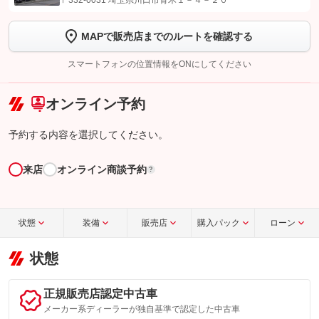
〒332-0031 埼玉県川口市青木１－４－２０
します
MAPで販売店までのルートを確認する
【STEP2】
トーク画面で
ボタンをタップして問い合わせを
完了してください。
スマートフォンの位置情報をONにしてください
こちら
オンライン予約
予約する内容を選択してください。
来店
オンライン商談予約
?
状態
装備
販売店
購入パック
ローン
状態
正規販売店認定中古車
メーカー系ディーラーが独自基準で認定した中古車