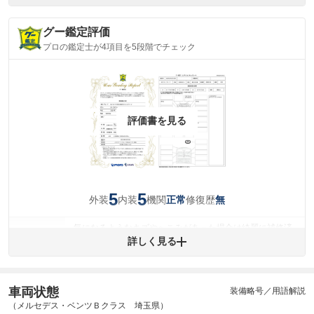
グー鑑定評価
プロの鑑定士が4項目を5段階でチェック
評価書を見る
5
5
外装
内装
機関
修復歴
正常
無
気になるようなキズやへこみがあった場合は綺麗に補修済
みですが、 小さなキズやヘコミが残っている場合もありま
詳しく見る
外装
す。
(車両外装)
キズ・へこみについて問い合わせる
内装
車両状態
装備略号／用語解説
気になる汚れ等がない綺麗な室内を保っています。
(内装状態)
（メルセデス・ベンツＢクラス 埼玉県）