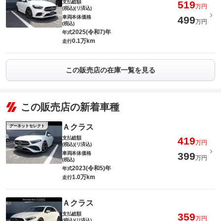
支払総額
519
万円
(税込)(リ済込)
車両本体価格
499
万円
(税込)
2025(令和7)年
年式
0.1万km
走行
この販売店の在庫一覧を見る
この販売店の新着車種
Ａクラス
グーネットセレクト
支払総額
419
万円
(税込)(リ済込)
車両本体価格
399
万円
(税込)
2023(令和5)年
年式
1.0万km
走行
Ａクラス
支払総額
359
万円
(税込)(リ済込)