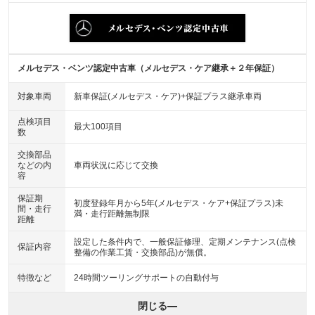
メルセデス・ベンツ認定中古車（メルセデス・ケア継承＋２年保証）
対象車両
新車保証(メルセデス・ケア)+保証プラス継承車両
点検項目
最大100項目
数
交換部品
などの内
車両状況に応じて交換
容
保証期
初度登録年月から5年(メルセデス・ケア+保証プラス)未
間・走行
満・走行距離無制限
距離
設定した条件内で、一般保証修理、定期メンテナンス(点検
保証内容
整備の作業工賃・交換部品)が無償。
特徴など
24時間ツーリングサポートの自動付与
閉じる