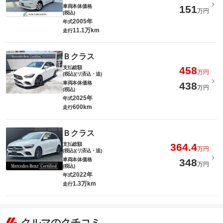
車両本体価格
151
万円
(税込)
2005年
年式
11.1万km
走行
Ｂクラス
支払総額
458
万円
(税込)(リ済込・追)
車両本体価格
438
万円
(税込)
2025年
年式
600km
走行
Ｂクラス
支払総額
364.4
万円
(税込)(リ済込・追)
車両本体価格
348
万円
(税込)
2022年
年式
1.3万km
走行
クルマのクチコミ