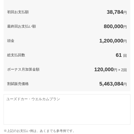
このパックの見積もり依頼（無料）
38,784
初回お支払額
円
800,000
最終回お支払い額
円
1,200,000
頭金
円
61
総支払回数
回
120,000
ボーナス月加算金額
円 × 2回
5,463,084
割賦販売価格
円
ユーズドカー・ウエルカムプラン
※上記のお支払い例は、あくまでも参考例です。