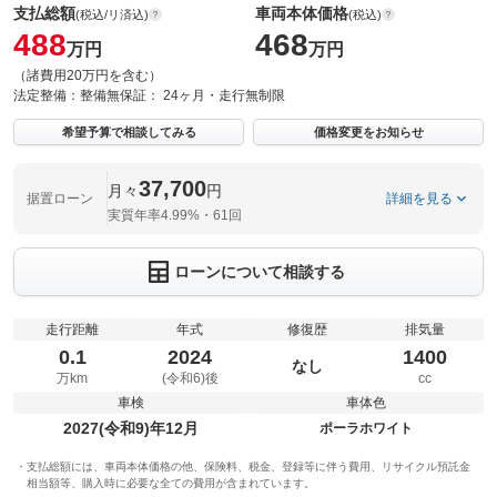
支払総額
車両本体価格
(税込/リ済込)
(税込)
488
468
万円
万円
（諸費用20万円を含む）
法定整備：
整備無
保証：
24ヶ月・走行無制限
希望予算で相談してみる
価格変更をお知らせ
37,700
月々
円
据置ローン
詳細を見る
実質年率4.99%・61回
ローンについて相談する
走行距離
年式
修復歴
排気量
0.1
2024
1400
なし
万km
(令和6)後
cc
車検
車体色
2027(令和9)年12月
ポーラホワイト
支払総額には、車両本体価格の他、保険料、税金、登録等に伴う費用、リサイクル預託金
相当額等、購入時に必要な全ての費用が含まれています。