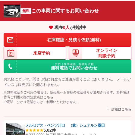
この車両に関するお問い合わせ
無料
現在
0
人
が検討中
在庫確認・見積り依頼(無料)
オンライン
来店予約
商談予約
まずは在庫確認・見積り依頼
無料電話でお問い合わせ
お気軽にどうぞ。問合せ後に何度もご連絡が届くことはありません。 メールア
ドレスは販売店に公開されません。
※無料電話をご利用の場合は、販売店へお客様の電話番号が通知されます。無料電話
番号ご利用の際の注意点は
こちら
IP電話、ひかり電話からはご利用いただけません。
詳細はこちら
メルセデス・ベンツ川口 （株）シュテルン墨田
5.0
2件
【STEP1】
認証画面でグーネットを友だち追加してから「許可する」ボタンを押