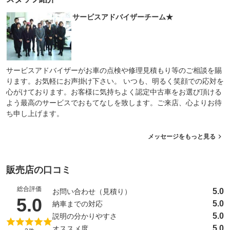
サービスアドバイザーチーム★
サービスアドバイザーがお車の点検や修理見積もり等のご相談を賜
ります。お気軽にお声掛け下さい。 いつも、明るく笑顔での応対を
心がけております。お客様に気持ちよく認定中古車をお選び頂ける
よう最高のサービスでおもてなしを致します。ご来店、心よりお待
ち申し上げます。
メッセージをもっと見る
販売店の口コミ
総合評価
5.0
お問い合わせ（見積り）
（5点満点中）
5.0
5.0
納車までの対応
5.0
説明の分かりやすさ
5.0
オススメ度