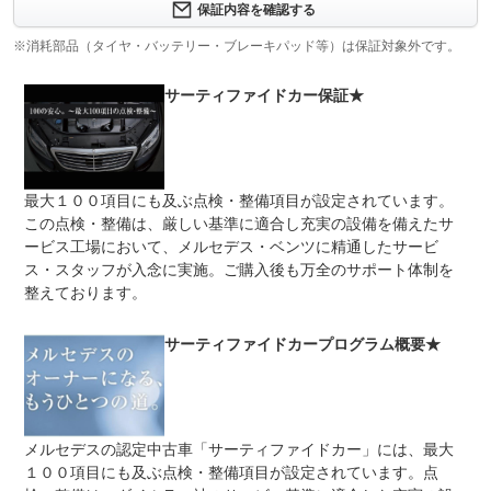
保証内容を確認する
保証項目
-
※消耗部品（タイヤ・バッテリー・ブレーキパッド等）は保証対象外です。
修理回数
-
サーティファイドカー保証★
上限金額
-
免責金
無し
保証修理
-
最大１００項目にも及ぶ点検・整備項目が設定されています。
受付先
この点検・整備は、厳しい基準に適合し充実の設備を備えたサ
法定整備
整備無 車両状態については販売店にご確認ください
ービス工場において、メルセデス・ベンツに精通したサービ
ス・スタッフが入念に実施。ご購入後も万全のサポート体制を
法定整備
-
整えております。
について
サーティファイドカープログラム概要★
メルセデスの認定中古車「サーティファイドカー」には、最大
１００項目にも及ぶ点検・整備項目が設定されています。点