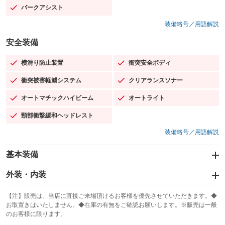
パークアシスト
：装備あり
装備略号／用語解説
安全装備
横滑り防止装置
衝突安全ボディ
：装備あり
：装備あり
衝突被害軽減システム
クリアランスソナー
：装備あり
：装備あり
オートマチックハイビーム
オートライト
：装備あり
：装備あり
頸部衝撃緩和ヘッドレスト
：装備あり
装備略号／用語解説
基本装備
エアバッグ：運転席/助手席/サイド
外装・内装
：装備あり
スライドドア
カーナビ：HDDナビ
：装備なし
：装備あり
【注】販売は、当店に直接ご来場頂けるお客様を優先させていただきます。◆
お取置きはいたしません。◆在庫の有無をご確認お願いします。※販売は一般
サンルーフ
ABS
TV：フルセグ
：装備なし
：装備あり
：装備あり
のお客様に限ります。