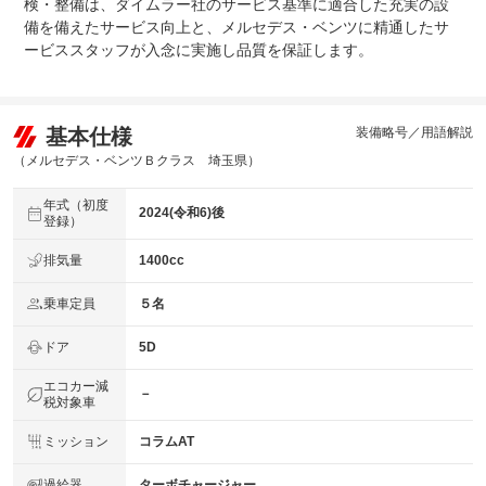
検・整備は、ダイムラー社のサービス基準に適合した充実の設
備を備えたサービス向上と、メルセデス・ベンツに精通したサ
ービススタッフが入念に実施し品質を保証します。
基本仕様
装備略号／用語解説
（メルセデス・ベンツＢクラス 埼玉県）
年式（初度
2024(令和6)後
登録）
排気量
1400cc
乗車定員
５名
ドア
5D
エコカー減
－
税対象車
ミッション
コラムAT
過給器
ターボチャージャー