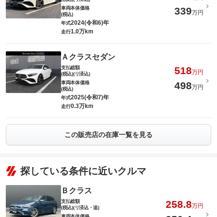
車両本体価格
339
万円
(税込)
2024(令和6)年
年式
1.0万km
走行
Ａクラスセダン
支払総額
518
万円
(税込)(リ済込)
車両本体価格
498
万円
(税込)
2025(令和7)年
年式
0.3万km
走行
この販売店の在庫一覧を見る
探している条件に近いクルマ
Ｂクラス
支払総額
258.8
万円
(税込)(リ済込・追)
車両本体価格