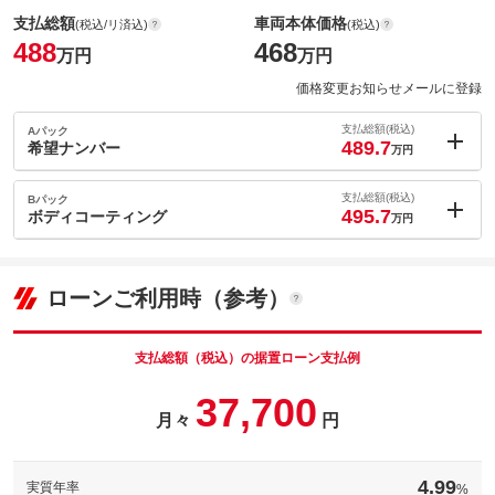
支払総額
車両本体価格
(税込/リ済込)
(税込)
488
468
万円
万円
価格変更お知らせメールに登録
支払総額(税込)
Aパック
489.7
希望ナンバー
万円
内：オプシ
1.7
ョン価格
支払総額(税込)
Bパック
万円
495.7
(税込)
ボディコーティング
万円
車両本体価
468
万円
内：オプシ
格
7.7
ョン価格
万円
(税込)
ローンご利用時（参考）
車両本体価
468
万円
格
パック内容
支払総額（税込）の据置ローン支払例
パック内容
37,700
備考
－
月々
円
このパックの見積もり依頼（無料）
備考
－
4.99
実質年率
%