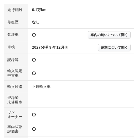
主要機関に不具合はありません。
機関
走行距離
0.1万km
詳細は鑑定書をご確認ください。
修復歴
修復歴
なし
※グー鑑定は保証サービスではございません。購入時は必ず現車をご確認
禁煙車
下さい。
車内の匂いについて聞く
※実際にお渡しするコンディションチェックシートにつきましては、形式
および表示項目が異なる場合がございます。
車検
2027(令和9)年12月
納期について聞く
?
※グー鑑定の評価はあくまでも記載している鑑定日の鑑定結果となりま
す。車両情報等の詳細は各販売店へお問い合わせ下さい。
記録簿
輸入認定
中古車
輸入経路
正規輸入車
登録済
-
未使用車
ワン
オーナー
車両状態
評価書