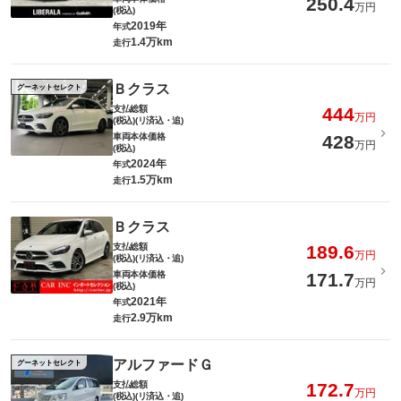
250.4
万円
(税込)
2019年
年式
1.4万km
走行
Ｂクラス
グーネットセレクト
支払総額
444
万円
(税込)(リ済込・追)
車両本体価格
428
万円
(税込)
2024年
年式
1.5万km
走行
Ｂクラス
支払総額
189.6
万円
(税込)(リ済込・追)
車両本体価格
171.7
万円
(税込)
2021年
年式
2.9万km
走行
アルファードＧ
グーネットセレクト
支払総額
172.7
万円
(税込)(リ済込・追)