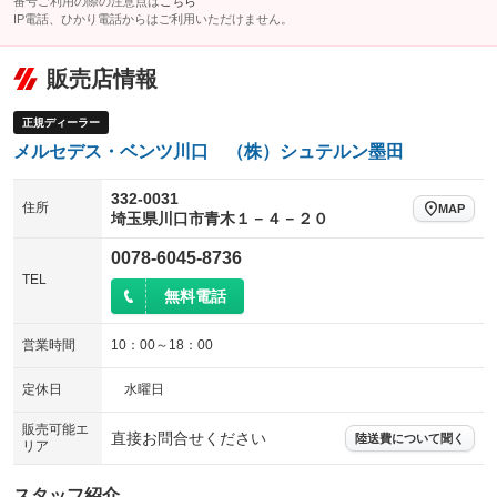
番号ご利用の際の注意点は
こちら
ウォークスルー
後席モニター
IP電話、ひかり電話からはご利用いただけません。
：装備なし
：装備なし
電動リアゲート
フロントカメラ
：装備あり
：装備なし
販売店情報
シートエアコン
全周囲カメラ
：装備なし
：装備なし
正規ディーラー
サイドカメラ
ルーフレール
：装備あり
：装備なし
メルセデス・ベンツ川口 （株）シュテルン墨田
エアサスペンション
ヘッドライトウォッシャー
：装備なし
：装備なし
332-0031
装備略号／用語解説
住所
MAP
埼玉県川口市青木１－４－２０
0078-6045-8736
TEL
無料電話
営業時間
10：00～18：00
定休日
水曜日
販売可能エ
直接お問合せください
陸送費について聞く
リア
スタッフ紹介