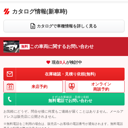
エアコン
Wエアコン
オーディオ：ミュージックプレイヤー接続可
：装備あり
：装備なし
：装備あり
リフトアップ
パワーステアリング
カタログ情報(新車時)
ビジュアル
：装備なし
：装備あり
：装備なし
ダウンヒルアシストコントロール
アルミホイール：18インチ
：装備なし
：装備あり
カタログで車種情報を詳しく見る
パワーウィンドウ
盗難防止システム
革シート
ハーフレザーシート
：装備あり
：装備なし
：装備なし
：装備なし
アイドリングストップ
ドライブレコーダー
キーレス
LEDヘッドランプ
：装備あり
：装備あり
：装備あり
：装備あり
この車両に関するお問い合わせ
無料
USB入力端子
Bluetooth接続
HID(キセノンライト)
ポータブルナビ
：装備あり
：装備あり
：装備なし
：装備なし
100V電源
クリーンディーゼル
バックカメラ
ETC2.0
：装備なし
：装備なし
現在
0
人
が検討中
：装備あり
：装備あり
センターデフロック
エアロ
スマートキー
：装備なし
：装備あり
：装備あり
在庫確認・見積り依頼(無料)
レンタカーアップ
展示・試乗車
ローダウン
ランフラットタイヤ
：装備なし
：装備なし
：装備なし
：装備なし
オンライン
来店予約
商談予約
電動格納ミラー
パワーシート
3列シート
：装備あり
：装備あり
：装備なし
まずは在庫確認・見積り依頼
装備略号／用語解説
無料電話でお問い合わせ
ベンチシート
フルフラットシート
：装備なし
：装備なし
お気軽にどうぞ。問合せ後に何度もご連絡が届くことはありません。メールア
チップアップシート
オットマン
：装備なし
：装備なし
ドレスは販売店に公開されません。
電動格納サードシート
シートヒーター
：装備なし
：装備あり
※無料電話をご利用の場合は、販売店へお客様の電話番号が通知されます。無料電話