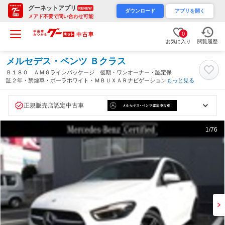
グーネットアプリ
RENEW
ダウンロード
アプリを開く
メアド不要で問い合わせ可能
0
お気に入り
閲覧履歴
メルセデス・ベンツ Ｂクラス
Ｂ１８０ ＡＭＧラインパッケージ 後期・ワンオーナー・認定保
証２年・禁煙車・ポーラホワイト・ＭＢＵＸＡＲナビゲーション・
もっと見る
アンビエントライト・自動開閉テールゲート・（２５０２）（埼玉
県）
正規販売店認定中古車
1
/76