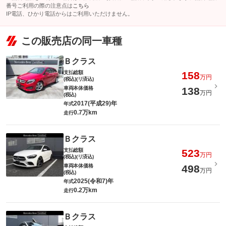
番号ご利用の際の注意点は
こちら
IP電話、ひかり電話からはご利用いただけません。
この販売店の同一車種
Ｂクラス
支払総額
158
万円
(税込)(リ済込)
車両本体価格
138
万円
(税込)
2017(平成29)年
年式
0.7万km
走行
Ｂクラス
支払総額
523
万円
(税込)(リ済込)
車両本体価格
498
万円
(税込)
2025(令和7)年
年式
0.2万km
走行
Ｂクラス