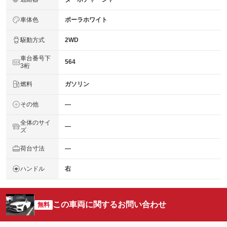
車体色
ポーラホワイト
駆動方式
2WD
車台番号下
564
3桁
燃料
ガソリン
その他
―
全体のサイ
―
ズ
荷台寸法
―
ハンドル
右
この車両に関するお問い合わせ
無料