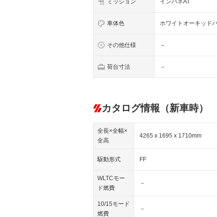
ミッション
インパネAT
車体色
ホワイトオーキッド
その他仕様
－
荷台寸法
－
カタログ情報（新車時）
全長×全幅×
4265 x 1695 x 1710mm
全高
駆動形式
FF
WLTCモー
－
ド燃費
10/15モード
－
燃費