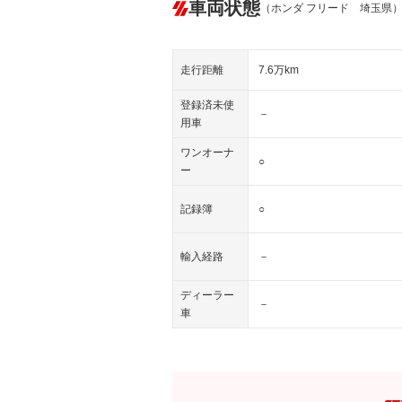
車両状態
（ホンダ フリード 埼玉県
走行距離
7.6万km
登録済未使
－
用車
ワンオーナ
○
ー
記録簿
○
輸入経路
－
ディーラー
－
車