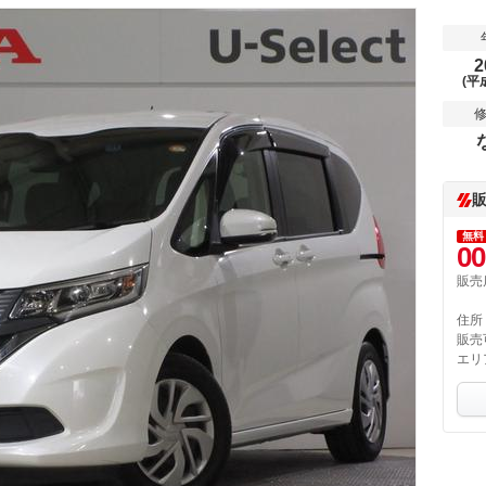
2
(平
無料
00
販売
住所
販売
エリ