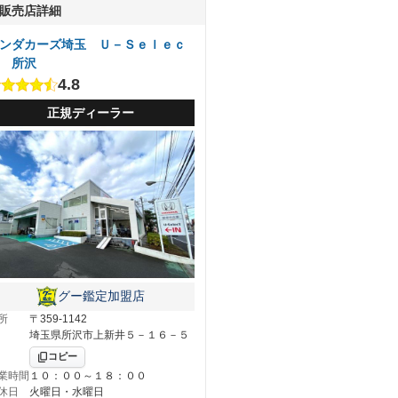
販売店詳細
ンダカーズ埼玉 Ｕ－Ｓｅｌｅｃ
 所沢
4.8
正規ディーラー
グー鑑定加盟店
所
〒359-1142
埼玉県所沢市上新井５－１６－５
コピー
業時間
１０：００～１８：００
休日
火曜日・水曜日