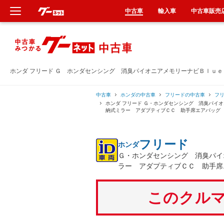
中古車
輸入車
中古車販売
新車
中古車
ホンダ フリード Ｇ ホンダセンシング 消臭パイオニアメモリーナビＢｌｕ
輸入車
中古車
ホンダの中古車
フリードの中古車
フ
ホンダ フリード Ｇ・ホンダセンシング 消臭パイ
納式ミラー アダプティブＣＣ 助手席エアバッグ
クルマ買取
フリード
ホンダ
カーリース
Ｇ・ホンダセンシング 消臭パイ
ラー アダプティブＣＣ 助手席
タイヤ交換
このクルマ
整備工場
車検