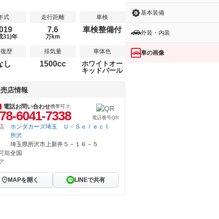
基本装備
年式
走行距離
車検
019
7.6
車検整備付
外装・内装
成31)年
万km
修復歴
排気量
車体色
車の画像
なし
1500cc
ホワイトオー
キッドパール
販売店情報
電話お問い合わせ
携帯可
78-6041-7338
電話番号QR
店
ホンダカーズ埼玉 Ｕ－Ｓｅｌｅｃｔ
所沢
埼玉県所沢市上新井５－１６－５
可能
全国
ア
MAPを開く
LINEで共有