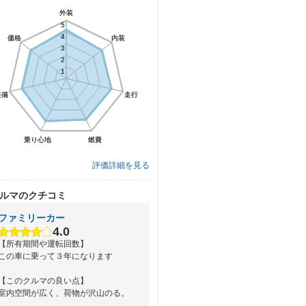
外装
外装
5
5
4
4
価格
価格
内装
内装
3
3
2
2
1
1
装備
装備
走行
走行
乗り心地
乗り心地
燃費
燃費
評価詳細を見る
ルマのクチコミ
ファミリーカー
4.0
【所有期間や運転回数】
この車に乗って３年になります
【このクルマの良い点】
室内空間が広く、荷物が沢山のる。