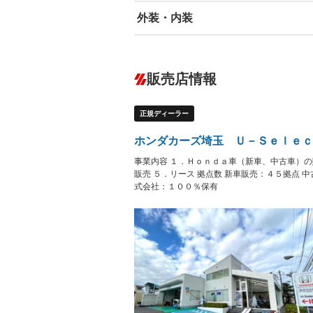
外装・内装
エアバッグ：運転席/助手席
ABS
エアコン
カーナビ：メモリーナビ他
ダウンヒルアシストコントロール
－
販売店情報
オーディオ：CDまたはCDチェンジャー
プレイヤー接続可
盗難防止システム
アイドリ
ヘッドライトウォッシャ
革シート
－
－
正規ディーラー
ー
Bluetooth接続
100V電源
－
LEDヘッドランプ
HID(キ
－
ホンダカーズ埼玉 Ｕ－Ｓｅｌｅｃ
レンタカーアップ
展示・試
－
－
事業内容 １．Ｈｏｎｄａ車（新車、中古車）の
ETC
エアロ
－
販売 ５．リース 拠点数 新車販売：４５拠点
式会社：１００％保有
ランフラットタイヤ
パワーシ
－
－
フルフラットシート
チップア
－
－
シートヒーター
ウォーク
－
フロントカメラ
シートエ
－
－
ルーフレール
エアサス
－
－