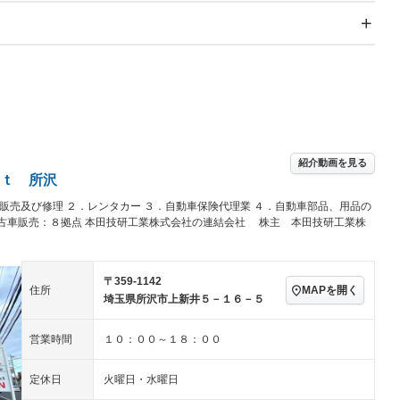
スライドドア：両面電動
サンルーフ
－
Wエアコン
リフトアップ
－
－
TV：フルセグ
パワーステアリング
パワーウィンドウ
／ミュージック
ビジュアル：-／DVD再
アルミホイール
－
生
ングストップ
ドライブレコーダー
USB入力端子
－
ハーフレザーシート
キーレス
－
クリーンディーゼル
センターデフロック
－
－
紹介動画を見る
セノンライト)
ポータブルナビ
バックカメラ
－
ｔ 所沢
乗車
電動格納ミラー
販売及び修理 ２．レンタカー ３．自動車保険代理業 ４．自動車部品、用品の
スマートキー
ローダウン
－
 中古車販売：８拠点 本田技研工業株式会社の連結会社 株主 本田技研工業株
装備略号／用語解説
ート
3列シート
ベンチシート
－
ップシート
オットマン
電動格納サードシート
－
－
〒359-1142
MAPを開く
住所
埼玉県所沢市上新井５－１６－５
スルー
後席モニター
電動リアゲート
－
－
アコン
全周囲カメラ
サイドカメラ
－
－
営業時間
１０：００～１８：００
ペンション
定休日
火曜日・水曜日