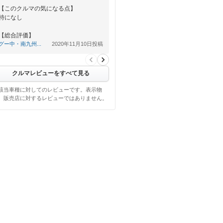
【このクルマの気になる点】
特になし
【総合評価】
ファミリーカーとしてはかなり良い
グー中・南九州...
2020年11月10日投稿
クルマレビューをすべて見る
該当車種に対してのレビューです。表示物
、販売店に対するレビューではありません。