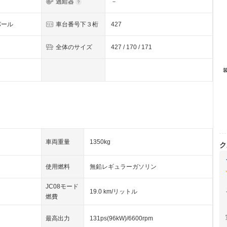
過給器
－
パール
車台番号下３桁
427
全体のサイズ
427 / 170 / 171
車両重量
1350kg
ク
使用燃料
無鉛レギュラーガソリン
JC08モード
19.0 km/リットル
燃費
最高出力
131ps(96kW)/6600rpm