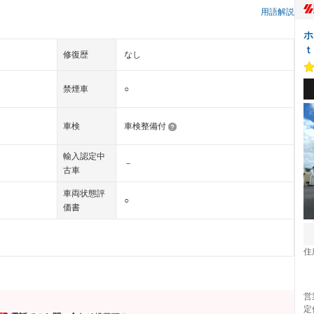
）
用語解説
ホ
ｔ
修復歴
なし
禁煙車
○
車検
車検整備付
輸入認定中
－
古車
車両状態評
○
価書
住
営
定