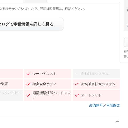
なる場合がございますので、詳細は販売店にご確認ください。
タログで車種情報を詳しく見る
※
件
レーンアシスト
自動駐車システム
－
止装置
衝突安全ボディ
衝突被害軽減システム
チックハイビー
頸部衝撃緩和ヘッドレス
オートライト
ト
装備略号／用語解説