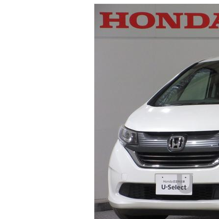
マガジン
車カタログ
自動車ローン
保険
レビュー
価格相場
教習所
用語集