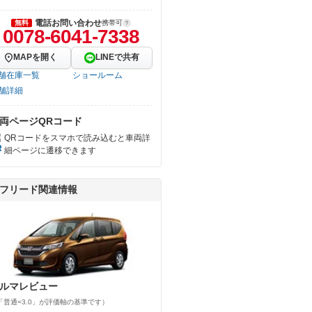
電話お問い合わせ
無料
携帯可
0078-6041-7338
MAPを開く
LINEで共有
舗在庫一覧
ショールーム
舗詳細
両ページQRコード
QRコードをスマホで読み込むと車両詳
細ページに遷移できます
フリード関連情報
ルマレビュー
「普通=3.0」が評価軸の基準です）