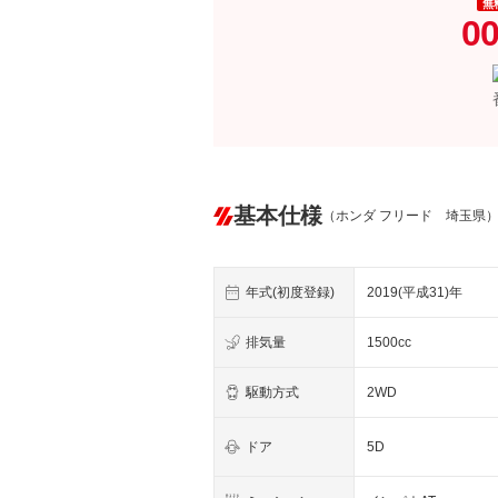
無
00
基本仕様
（ホンダ フリード 埼玉県
年式(初度登録)
2019(平成31)年
排気量
1500cc
駆動方式
2WD
ドア
5D