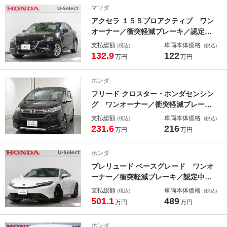
／ ドアバイザー／
マツダ
アクセラ １５Ｓプロアクティブ ワン
オーナー／衝突軽減ブレーキ／認定中
古車／フルセグＴＶ／ＥＴＣ／パノラ
支払総額
車両本体価格
(税込)
(税込)
ミックビューモニター／シートヒータ
132.9
122
万円
万円
ー／ＬＥＤタイト／純正アルミホイー
ル／クリアランスソナー／スマートキ
ホンダ
ー／横滑り防止装置 禁煙車
フリード クロスター・ホンダセンシン
グ ワンオーナー／衝突軽減ブレーキ
／認定中古車／フルセグＴＶ／純正メ
支払総額
車両本体価格
(税込)
(税込)
モリーナビ／ＥＴＣ／バックモニター
231.6
216
万円
万円
／両側電動スライドドア／後席モニタ
ー／シートヒーター／ＬＥＤライト／
ホンダ
クルーズコントロール／スマートキー
プレリュード ベースグレード ワンオ
ーナー／衝突軽減ブレーキ／認定中古
車／フルセグＴＶ／メモリーナビ／Ｅ
支払総額
車両本体価格
(税込)
(税込)
ＴＣ／サポカー／シートヒーター／Ｌ
501.1
489
万円
万円
ＥＤライト／アルミ／クルコン／スマ
ートキー／横滑り防止装置 サイドエ
ホンダ