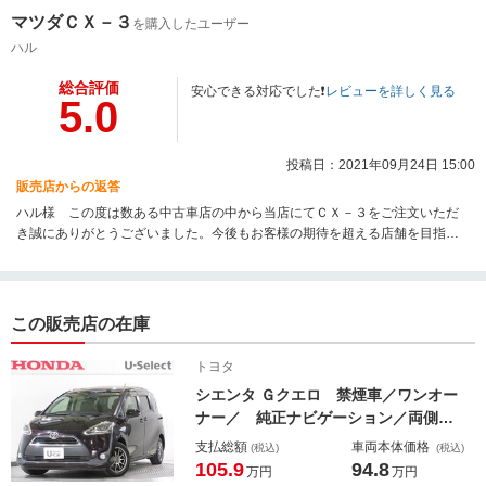
い致します。 店長
マツダＣＸ－３
を購入したユーザー
ハル
総合評価
安心できる対応でした❗️
レビューを詳しく見る
5.0
投稿日：2021年09月24日 15:00
販売店からの返答
ハル様 この度は数ある中古車店の中から当店にてＣＸ－３をご注文いただ
き誠にありがとうございました。今後もお客様の期待を超える店舗を目指し
スタッフ一同精進して参ります。どうぞ末永く宜しくお願い申し上げま
す。 店長
この販売店の在庫
トヨタ
シエンタ Ｇクエロ 禁煙車／ワンオー
ナー／ 純正ナビゲーション／両側パ
ワースライドドア／フルセグテレビ／
支払総額
車両本体価格
(税込)
(税込)
ＬＥＤヘッドライト／バックカメラ
105.9
94.8
万円
万円