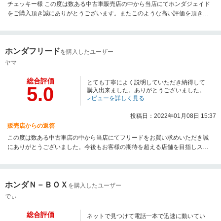
チェッキー様 この度は数ある中古車販売店の中から当店にてホンダジェイド
をご購入頂き誠にありがとうございます。またこのような高い評価を頂き大
変嬉しく存じます。お客様からのお誉め言葉が私達の何よりもの励みになり
ます。今後ともどうぞ宜しくお願い申し上げます。 店長
ホンダフリード
を購入したユーザー
ヤマ
総合評価
とても丁寧によく説明していただき納得して
5.0
購入出来ました。ありがとうございました。
レビューを詳しく見る
投稿日：2022年01月08日 15:37
販売店からの返答
この度は数ある中古車店の中から当店にてフリードをお買い求めいただき誠
にありがとうございました。今後もお客様の期待を超える店舗を目指しスタ
ッフ一同精進して参ります。どうぞ末永く宜しくお願い申し上げます。
店長
ホンダＮ－ＢＯＸ
を購入したユーザー
でぃ
総合評価
ネットで見つけて電話一本で迅速に動いてい