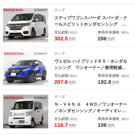
／ Ｂｌｕｅｔｏｏｔｈ ／ ＥＴ
Ｃ ／社外アルミホイール／スマート
ホンダ
キー／ＣＤ 記録簿
ステップワゴンスパーダ スパーダ・ク
ールスピリットホンダセンシング ワ
ンオーナー／衝突軽減ブレーキ／認定
支払総額
車両本体価格
(税込)
(税込)
中古車／フルセグＴＶ／メモリーナビ
302.5
286
万円
万円
／ＥＴＣ／バックモニター／シートヒ
ーター／両側電動スライドドア／ＬＥ
ホンダ
Ｄライト／クルコン／純正アルミホイ
ヴェゼル ハイブリッドＲＳ・ホンダセ
ール／スマートキー ＢＴ対応
ンシング ワンオーナー／衝突軽減ブ
レーキ／認定中古車／禁煙／フルセグ
支払総額
車両本体価格
(税込)
(税込)
ＴＶ／純正メモリーナビ／ＥＴＣ／バ
207.6
192.8
万円
万円
ックモニター／シートヒーター／ＬＥ
Ｄライト／クルーズコントロール／ス
ホンダ
マートキー／横滑り防止装置／純正ア
Ｎ－ＶＡＮ Ｇ ４ＷＤ／ワンオーナー
ルミ
／ホンダセンシング／オーディオレス
／キーレスエントリー／両側スライド
支払総額
車両本体価格
(税込)
(税込)
ドア／両席エアバック／助手席センタ
116.7
106
万円
万円
ーピラーレス／ハロゲンヘッドライト