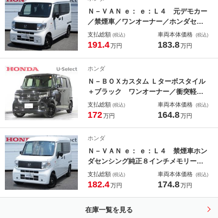
アバッグ 前後センサー
Ｎ－ＶＡＮ ｅ： ｅ：Ｌ４ 元デモカー
／禁煙車／ワンオーナー／ホンダセン
シング／衝突軽減／純正８インチメモ
支払総額
車両本体価格
(税込)
(税込)
リーナビ／バックカメラ／Ｂｌｕｅｔ
191.4
183.8
万円
万円
ｏｏｔｈ／フロントドライブレコーダ
ー／ＥＴＣ／ＵＳＢ接続音楽再生／ハ
ホンダ
ロゲンライト ＡＣＣ
Ｎ－ＢＯＸカスタム Ｌターボスタイル
＋ブラック ワンオーナー／衝突軽減
ブレーキ／認定中古車／フルセグＴＶ
支払総額
車両本体価格
(税込)
(税込)
／純正メモリーナビ／ＥＴＣ／前後ド
172
164.8
万円
万円
ラレコ／バックモニター／両側電動ス
ライドドア／シートヒーター／ＬＥＤ
ホンダ
ライト／スマートキー／純正アルミ
Ｎ－ＶＡＮ ｅ： ｅ：Ｌ４ 禁煙車ホン
禁煙
ダセンシング純正８インチメモリーナ
ビＢｌｕｅｔｏｏｔｈドラレコＥＴＣ
支払総額
車両本体価格
(税込)
(税込)
Ｒカメラワンオーナー 電動格納ミラ
182.4
174.8
万円
万円
ー パワーウィンドウ フルセグテレ
ビ 横滑り防止 カーテンエアバッ
在庫一覧を見る
ク バックカメラ