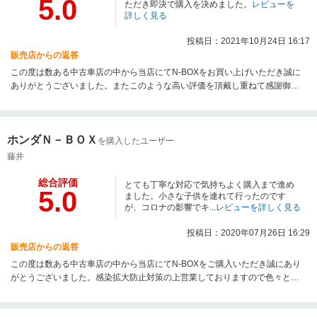
5.0
ただき即決で購入を決めました。
レビューを
詳しく見る
投稿日：2021年10月24日 16:17
販売店からの返答
この度は数ある中古車店の中から当店にてN-BOXをお買い上げいただき誠に
ありがとうございました。またこのような高い評価を頂戴し重ねて感謝御礼
申し上げます。どうぞ末永く宜しくお願い申し上げます。 店長
ホンダＮ－ＢＯＸ
を購入したユーザー
藤井
総合評価
とても丁寧な対応で気持ちよく購入まで進め
5.0
ました。小さな子供を連れて行ったのです
が、コロナの影響でキ...
レビューを詳しく見る
投稿日：2020年07月26日 16:29
販売店からの返答
この度は数ある中古車店の中から当店にてN-BOXをご購入いただき誠にあり
がとうございました。感染拡大防止対策の上営業しておりますので色々とご
不便をお掛けし申し訳ございませんでした。私たちはお客様の期待を超える
店舗を目指しスタッフ一同精進してあります。これからもどうぞ宜しくお願