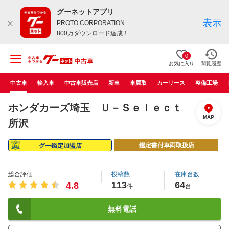
グーネットアプリ
表示
PROTO CORPORATION
800万ダウンロード達成！
0
お気に入り
閲覧履歴
中古車
輸入車
中古車販売店
新車
車買取
カーリース
整備工場
ホンダカーズ埼玉 Ｕ－Ｓｅｌｅｃｔ
MAP
所沢
鑑定書付車両取扱店
グー鑑定加盟店
総合評価
投稿数
在庫台数
113
64
4.8
件
台
無料電話