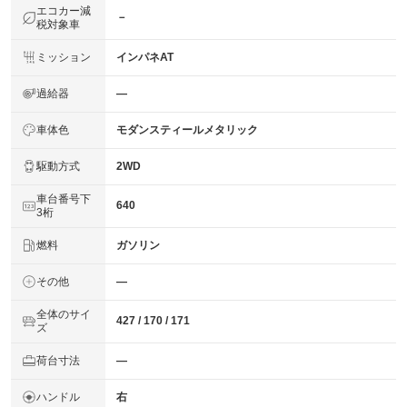
エコカー減
－
税対象車
ミッション
インパネAT
過給器
―
車体色
モダンスティールメタリック
駆動方式
2WD
車台番号下
640
3桁
燃料
ガソリン
その他
―
全体のサイ
427 / 170 / 171
ズ
荷台寸法
―
ハンドル
右