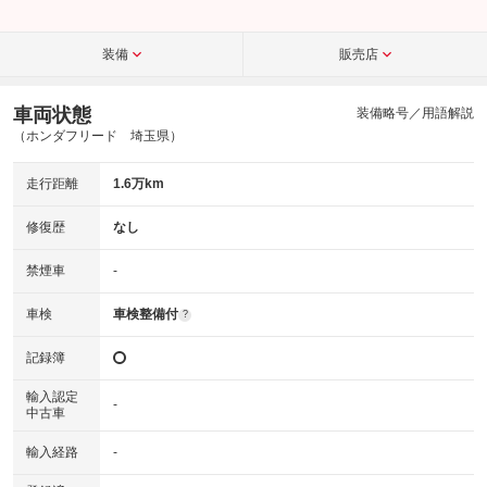
装備
販売店
車両状態
装備略号／用語解説
（ホンダフリード 埼玉県）
走行距離
1.6万km
修復歴
なし
禁煙車
-
車検
車検整備付
?
記録簿
輸入認定
-
中古車
輸入経路
-