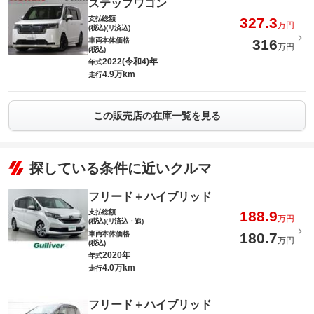
ステップワゴン
支払総額
327.3
万円
(税込)(リ済込)
車両本体価格
316
万円
(税込)
2022(令和4)年
年式
4.9万km
走行
この販売店の在庫一覧を見る
探している条件に近いクルマ
フリード＋ハイブリッド
支払総額
188.9
万円
(税込)(リ済込・追)
車両本体価格
180.7
万円
(税込)
2020年
年式
4.0万km
走行
フリード＋ハイブリッド