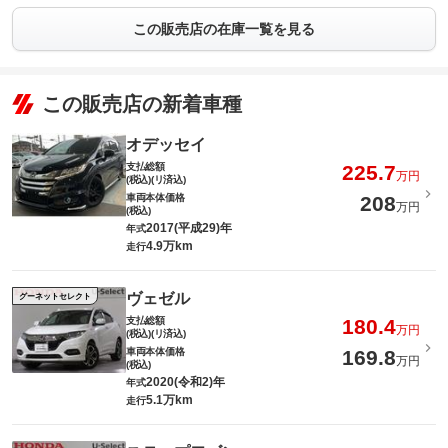
この販売店の在庫一覧を見る
この販売店の新着車種
オデッセイ
支払総額
225.7
万円
(税込)(リ済込)
車両本体価格
208
万円
(税込)
2017(平成29)年
年式
4.9万km
走行
ヴェゼル
グーネットセレクト
支払総額
180.4
万円
(税込)(リ済込)
車両本体価格
169.8
万円
(税込)
2020(令和2)年
年式
5.1万km
走行