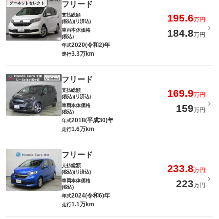
フリード
グーネットセレクト
支払総額
195.6
万円
(税込)(リ済込)
車両本体価格
184.8
万円
(税込)
2020(令和2)年
年式
3.3万km
走行
フリード
支払総額
169.9
万円
(税込)(リ済込)
車両本体価格
159
万円
(税込)
2018(平成30)年
年式
1.6万km
走行
フリード
支払総額
233.8
万円
(税込)(リ済込)
車両本体価格
223
万円
(税込)
2024(令和6)年
年式
1.1万km
走行