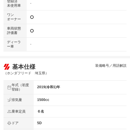
登録済
-
未使用車
ワン
オーナー
車両状態
評価書
ディーラ
-
ー車
基本仕様
装備略号／用語解説
（ホンダフリード 埼玉県）
年式（初度
2019(令和1)年
登録）
排気量
1500cc
乗車定員
６名
ドア
5D