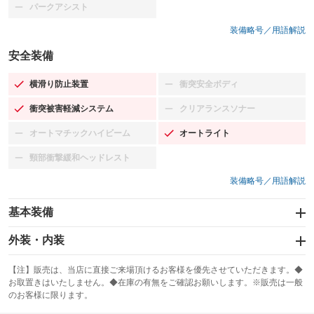
パークアシスト
：装備なし
装備略号／用語解説
安全装備
横滑り防止装置
衝突安全ボディ
：装備あり
：装備なし
衝突被害軽減システム
クリアランスソナー
：装備あり
：装備なし
オートマチックハイビーム
オートライト
：装備なし
：装備あり
頸部衝撃緩和ヘッドレスト
：装備なし
装備略号／用語解説
基本装備
エアバッグ：運転席/助手席
外装・内装
：装備あり
スライドドア：両面電動
カーナビ：メモリーナビ他
：装備あり
：装備あり
【注】販売は、当店に直接ご来場頂けるお客様を優先させていただきます。◆
お取置きはいたしません。◆在庫の有無をご確認お願いします。※販売は一般
サンルーフ
ABS
TV：フルセグ
：装備なし
：装備あり
：装備あり
のお客様に限ります。
エアコン
Wエアコン
オーディオ：CDまたはCDチェンジャー／ミュージックプレイヤー接続