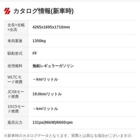
：装備あり
：装備なし
：装備あり
可／ミュージックサーバー
リフトアップ
パワーステアリング
カタログ情報(新車時)
：装備なし
：装備あり
ビジュアル：-／DVD再生
：装備あり
ダウンヒルアシストコントロール
：装備なし
アルミホイール
全長×全幅
：装備なし
4265x1695x1710mm
×全高
パワーウィンドウ
盗難防止システム
：装備あり
：装備あり
革シート
ハーフレザーシート
：装備なし
：装備なし
車両重量
1350kg
アイドリングストップ
ドライブレコーダー
：装備あり
：装備あり
キーレス
LEDヘッドランプ
：装備あり
：装備あり
USB入力端子
Bluetooth接続
駆動形式
FF
：装備なし
：装備あり
HID(キセノンライト)
ポータブルナビ
：装備なし
：装備なし
100V電源
クリーンディーゼル
使用燃料
無鉛レギュラーガソリン
：装備なし
：装備なし
バックカメラ
ETC
：装備あり
：装備あり
センターデフロック
：装備なし
WLTCモ
エアロ
スマートキー
－km/リットル
：装備なし
：装備あり
ード燃費
レンタカーアップ
展示・試乗車
：装備なし
：装備なし
ローダウン
ランフラットタイヤ
：装備なし
：装備なし
JC08モー
19.0km/リットル
ド燃費
電動格納ミラー
：装備あり
パワーシート
3列シート
：装備なし
：装備あり
10/15モー
装備略号／用語解説
－km/リットル
ド燃費
ベンチシート
フルフラットシート
：装備なし
：装備なし
チップアップシート
オットマン
最高出力
131ps(96kW)/6600rpm
：装備なし
：装備なし
電動格納サードシート
シートヒーター
：装備なし
：装備なし
※新車時のカタログデータとなります。実際とは異なる場合がございますの