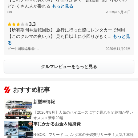
どたくさん人が乗れる
もっと見る
uki
2023年05月20日
3.3
【所有期間や運転回数】 旅行に行った際にレンタカーで利用
【このクルマの良い点】 見た目以上に小回りがきく...
もっと見
る
グー中国版編集者r....
2020年11月04日
クルマレビューをもっと見る
おすすめ記事
新型車情報
【2026年8月】人気のハイエースにすぐ乗れる!? 納期が早い
オススメ新車20選
車にかかるお金＆維持費
N-BOX、フリード…ホンダ車の実燃費リサーチ！人気７車種