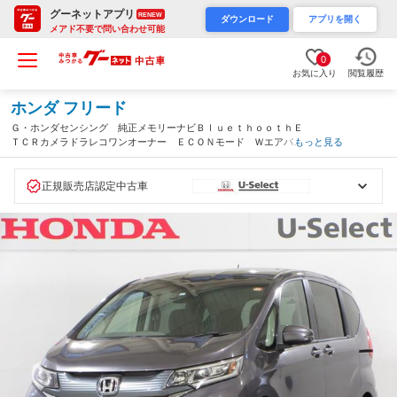
グーネットアプリ
RENEW
ダウンロード
アプリを開く
メアド不要で問い合わせ可能
0
お気に入り
閲覧履歴
ホンダ フリード
Ｇ・ホンダセンシング 純正メモリーナビＢｌｕｅｔｈｏｏｔｈＥ
ＴＣＲカメラドラレコワンオーナー ＥＣＯＮモード Ｗエアバッ
もっと見る
ク 電格ドアミラー １オナ レーダーＣ スマートキーＰスター
ト Ｆセグ セキュリティアラーム リアカメ（埼玉県）
正規販売店認定中古車