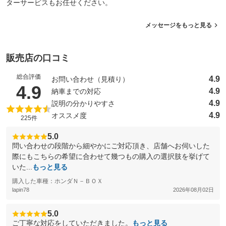
ターサービスもお任せください。
メッセージをもっと見る
販売店の口コミ
総合評価
4.9
お問い合わせ（見積り）
（5点満点中）
4.9
4.9
納車までの対応
4.9
説明の分かりやすさ
4.9
オススメ度
225件
5.0
問い合わせの段階から細やかにご対応頂き、店舗へお伺いした
際にもこちらの希望に合わせて幾つもの購入の選択肢を挙げて
いた...
もっと見る
購入した車種：ホンダＮ－ＢＯＸ
lapin78
2026年08月02日
5.0
ご丁寧な対応をしていただきました。
もっと見る