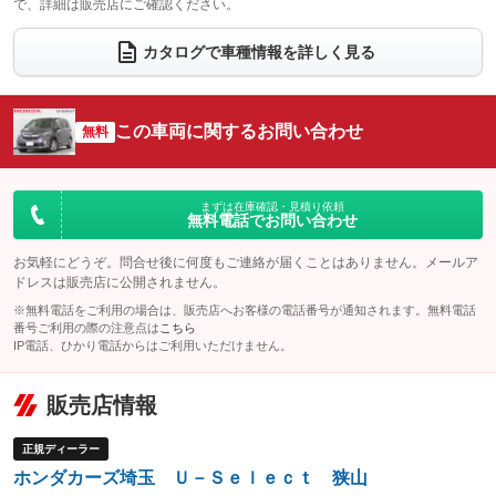
で、詳細は販売店にご確認ください。
ウォークスルー
後席モニター
：装備あり
：装備なし
カタログで車種情報を詳しく見る
電動リアゲート
フロントカメラ
：装備なし
：装備なし
シートエアコン
全周囲カメラ
：装備なし
：装備なし
この車両に関するお問い合わせ
サイドカメラ
無料
ルーフレール
：装備なし
：装備なし
エアサスペンション
ヘッドライトウォッシャー
：装備なし
：装備なし
装備略号／用語解説
まずは在庫確認・見積り依頼
無料電話でお問い合わせ
お気軽にどうぞ。問合せ後に何度もご連絡が届くことはありません。メールア
ドレスは販売店に公開されません。
※無料電話をご利用の場合は、販売店へお客様の電話番号が通知されます。無料電話
番号ご利用の際の注意点は
こちら
IP電話、ひかり電話からはご利用いただけません。
販売店情報
正規ディーラー
ホンダカーズ埼玉 Ｕ－Ｓｅｌｅｃｔ 狭山