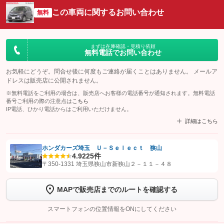
この車両に関するお問い合わせ
無料
まずは在庫確認・見積り依頼
無料電話でお問い合わせ
お気軽にどうぞ。問合せ後に何度もご連絡が届くことはありません。 メールア
ドレスは販売店に公開されません。
※無料電話をご利用の場合は、販売店へお客様の電話番号が通知されます。無料電話
番号ご利用の際の注意点は
こちら
IP電話、ひかり電話からはご利用いただけません。
詳細はこちら
ホンダカーズ埼玉 Ｕ－Ｓｅｌｅｃｔ 狭山
4.9
225件
【STEP1】
認証画面でグーネットを友だち追加してから「許可する」ボタンを押
〒350-1331 埼玉県狭山市新狭山２－１１－４８
します
MAPで販売店までのルートを確認する
【STEP2】
トーク画面で
ボタンをタップして問い合わせを
完了してください。
スマートフォンの位置情報をONにしてください
こちら