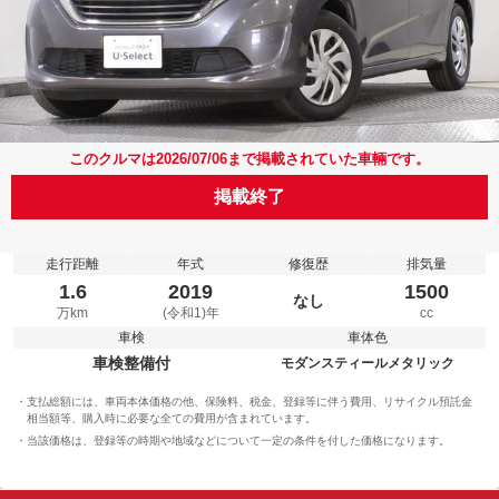
このクルマは2026/07/06まで掲載されていた車輛です。
掲載終了
走行距離
年式
修復歴
排気量
1.6
2019
1500
なし
万km
(令和1)年
cc
車検
車体色
車検整備付
モダンスティールメタリック
支払総額には、車両本体価格の他、保険料、税金、登録等に伴う費用、リサイクル預託金
相当額等、購入時に必要な全ての費用が含まれています。
当該価格は、登録等の時期や地域などについて一定の条件を付した価格になります。