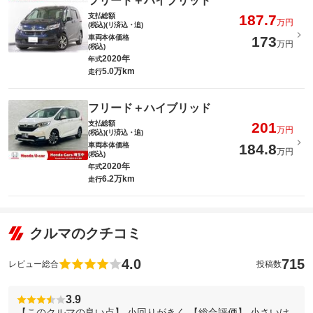
フリード＋ハイブリッド
支払総額
187.7
万円
(税込)(リ済込・追)
車両本体価格
173
万円
(税込)
2020年
年式
5.0万km
走行
フリード＋ハイブリッド
支払総額
201
万円
(税込)(リ済込・追)
車両本体価格
184.8
万円
(税込)
2020年
年式
6.2万km
走行
クルマのクチコミ
4.0
715
レビュー総合
投稿数
3.9
【このクルマの良い点】 小回りがきく 【総合評価】 小さいけ