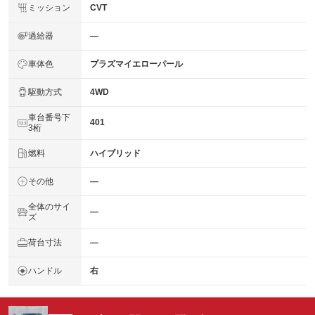
ミッション
CVT
過給器
―
車体色
プラズマイエローパール
駆動方式
4WD
車台番号下
401
3桁
燃料
ハイブリッド
その他
―
全体のサイ
―
ズ
荷台寸法
―
ハンドル
右