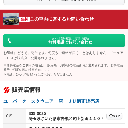
シートエアコン
全周囲カメラ
：装備なし
：装備なし
サイドカメラ
ルーフレール
この車両に関するお問い合わせ
：装備なし
無料
：装備なし
エアサスペンション
ヘッドライトウォッシャー
：装備なし
：装備なし
装備略号／用語解説
まずは在庫確認・見積り依頼
無料電話でお問い合わせ
お気軽にどうぞ。問合せ後に何度もご連絡が届くことはありません。メールア
ドレスは販売店に公開されません。
※無料電話をご利用の場合は、販売店へお客様の電話番号が通知されます。無料電話
番号ご利用の際の注意点は
こちら
IP電話、ひかり電話からはご利用いただけません。
販売店情報
ユーパーク スクウェアー店 ＪＵ適正販売店
339-0025
住所
MAP
埼玉県さいたま市岩槻区釣上新田１１０４