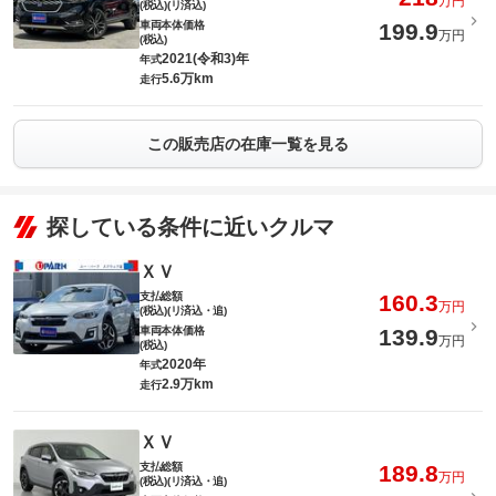
万円
(税込)(リ済込)
車両本体価格
199.9
万円
(税込)
2021(令和3)年
年式
5.6万km
走行
この販売店の在庫一覧を見る
探している条件に近いクルマ
ＸＶ
支払総額
160.3
万円
(税込)(リ済込・追)
車両本体価格
139.9
万円
(税込)
2020年
年式
2.9万km
走行
ＸＶ
支払総額
189.8
万円
(税込)(リ済込・追)