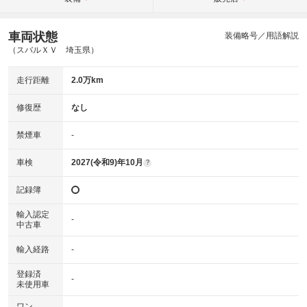
車両状態
装備略号／用語解説
（スバルＸＶ 埼玉県）
走行距離
2.0万km
修復歴
なし
禁煙車
-
車検
2027(令和9)年10月
?
記録簿
輸入認定
-
中古車
輸入経路
-
登録済
-
未使用車
ワン