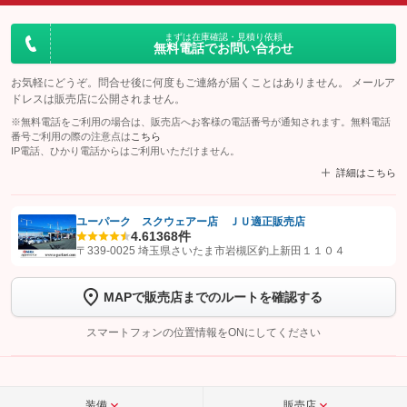
まずは在庫確認・見積り依頼
無料電話でお問い合わせ
お気軽にどうぞ。問合せ後に何度もご連絡が届くことはありません。 メールア
ドレスは販売店に公開されません。
※無料電話をご利用の場合は、販売店へお客様の電話番号が通知されます。無料電話
番号ご利用の際の注意点は
こちら
IP電話、ひかり電話からはご利用いただけません。
詳細はこちら
ユーパーク スクウェアー店 ＪＵ適正販売店
4.6
1368件
【STEP1】
認証画面でグーネットを友だち追加してから「許可する」ボタンを押
〒339-0025 埼玉県さいたま市岩槻区釣上新田１１０４
します
MAPで販売店までのルートを確認する
【STEP2】
トーク画面で
ボタンをタップして問い合わせを
完了してください。
スマートフォンの位置情報をONにしてください
こちら
装備
販売店