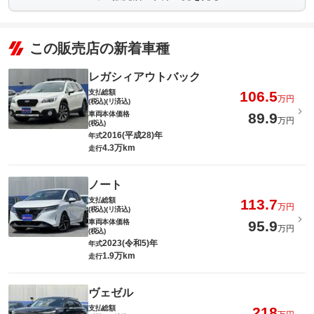
この販売店の新着車種
レガシィアウトバック
支払総額
106.5
万円
(税込)(リ済込)
車両本体価格
89.9
万円
(税込)
2016(平成28)年
年式
4.3万km
走行
ノート
支払総額
113.7
万円
(税込)(リ済込)
車両本体価格
95.9
万円
(税込)
2023(令和5)年
年式
1.9万km
走行
ヴェゼル
支払総額
218