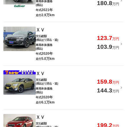
車両本体価格
180.8
万円
(税込)
2021年
年式
2.9万km
走行
ＸＶ
支払総額
123.7
万円
(税込)(リ済込・追)
車両本体価格
103.9
万円
(税込)
2020年
年式
5.0万km
走行
ＸＶ
支払総額
159.8
万円
(税込)(リ済込・追)
車両本体価格
144.3
万円
(税込)
2020年
年式
6.1万km
走行
ＸＶ
支払総額
199.2
万円