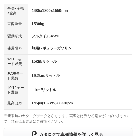
ダウンヒルアシストコントロール
アルミホイール：17インチ
：装備あり
：装備あり
全長×全幅
4485x1800x1550mm
×全高
パワーウィンドウ
盗難防止システム
革シート
ハーフレザーシート
：装備あり
：装備あり
：装備なし
：装備なし
車両重量
1530kg
アイドリングストップ
ドライブレコーダー
キーレス
LEDヘッドランプ
：装備あり
：装備なし
：装備あり
：装備あり
USB入力端子
Bluetooth接続
駆動形式
フルタイム４WD
HID(キセノンライト)
ポータブルナビ
：装備あり
：装備あり
：装備なし
：装備なし
100V電源
クリーンディーゼル
バックカメラ
ETC
使用燃料
無鉛レギュラーガソリン
：装備なし
：装備なし
：装備あり
：装備あり
センターデフロック
エアロ
スマートキー
：装備なし
WLTCモ
：装備なし
：装備あり
15km/リットル
ード燃費
レンタカーアップ
展示・試乗車
ローダウン
ランフラットタイヤ
：装備なし
：装備なし
：装備なし
：装備なし
JC08モー
19.2km/リットル
ド燃費
電動格納ミラー
パワーシート
3列シート
：装備あり
：装備なし
：装備なし
10/15モー
装備略号／用語解説
－km/リットル
ベンチシート
フルフラットシート
ド燃費
：装備なし
：装備なし
チップアップシート
オットマン
：装備なし
：装備なし
最高出力
145ps(107kW)/6000rpm
電動格納サードシート
シートヒーター
：装備なし
：装備なし
※新車時のカタログデータとなります。実際とは異なる場合がございますの
で、詳細は販売店にご確認ください。
ウォークスルー
後席モニター
：装備なし
：装備なし
電動リアゲート
フロントカメラ
カタログで車種情報を詳しく見る
：装備なし
：装備なし