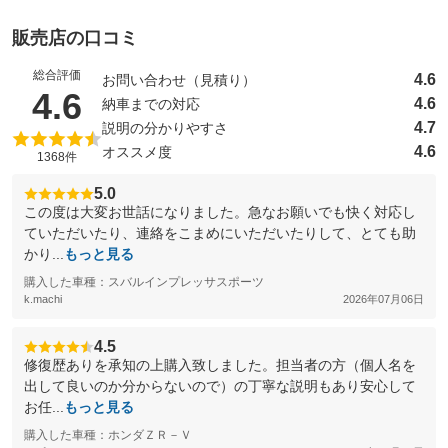
販売店の口コミ
総合評価
4.6
お問い合わせ（見積り）
（5点満点中）
4.6
4.6
納車までの対応
4.7
説明の分かりやすさ
4.6
オススメ度
1368件
5.0
この度は大変お世話になりました。急なお願いでも快く対応し
ていただいたり、連絡をこまめにいただいたりして、とても助
かり...
もっと見る
購入した車種：スバルインプレッサスポーツ
k.machi
2026年07月06日
4.5
修復歴ありを承知の上購入致しました。担当者の方（個人名を
出して良いのか分からないので）の丁寧な説明もあり安心して
お任...
もっと見る
購入した車種：ホンダＺＲ－Ｖ