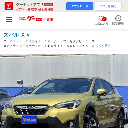
グーネットアプリ
RENEW
ダウンロード
アプリを開く
メアド不要で問い合わせ可能
0
お気に入り
閲覧履歴
スバル ＸＶ
２．０ｅ－Ｌ アイサイト １オーナー・フルセグナビ・Ｆ・Ｓ・
Ｂカメラ・ＢＴオーディオ・ＬＥＤライト・ＡＣＣ・ＬＫＡ・ＡＨ
もっと見る
Ｂ・ＢＳＭ・Ｃソナー・プライバシーガラス・ＵＳＢ・パドルシフ
ト・ＥＴＣ・１７ＡＷ・本革ステア・記録簿（埼玉県）