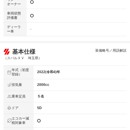
オーナー
車両状態
評価書
ディーラ
-
ー車
基本仕様
装備略号／用語解説
（スバルＸＶ 埼玉県）
年式（初度
2022(令和4)年
登録）
排気量
2000cc
乗車定員
５名
ドア
5D
エコカー減
税対象車