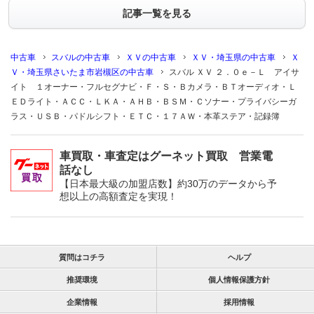
記事一覧を見る
中古車
スバルの中古車
ＸＶの中古車
ＸＶ・埼玉県の中古車
Ｘ
Ｖ・埼玉県さいたま市岩槻区の中古車
スバル ＸＶ ２．０ｅ－Ｌ アイサ
イト １オーナー・フルセグナビ・Ｆ・Ｓ・Ｂカメラ・ＢＴオーディオ・Ｌ
ＥＤライト・ＡＣＣ・ＬＫＡ・ＡＨＢ・ＢＳＭ・Ｃソナー・プライバシーガ
ラス・ＵＳＢ・パドルシフト・ＥＴＣ・１７ＡＷ・本革ステア・記録簿
車買取・車査定はグーネット買取 営業電
話なし
【日本最大級の加盟店数】約30万のデータから予
想以上の高額査定を実現！
質問はコチラ
ヘルプ
推奨環境
個人情報保護方針
企業情報
採用情報