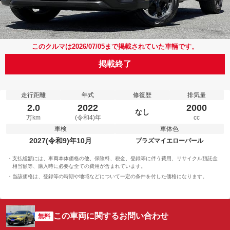
このクルマは2026/07/05まで掲載されていた車輛です。
掲載終了
走行距離
年式
修復歴
排気量
2.0
2022
2000
なし
万km
(令和4)年
cc
車検
車体色
2027(令和9)年10月
プラズマイエローパール
支払総額には、車両本体価格の他、保険料、税金、登録等に伴う費用、リサイクル預託金
相当額等、購入時に必要な全ての費用が含まれています。
当該価格は、登録等の時期や地域などについて一定の条件を付した価格になります。
この車両に関するお問い合わせ
無料