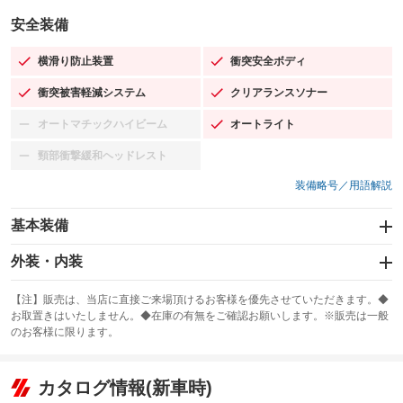
安全装備
横滑り防止装置
衝突安全ボディ
：装備あり
：装備あり
衝突被害軽減システム
クリアランスソナー
：装備あり
：装備あり
オートマチックハイビーム
オートライト
：装備なし
：装備あり
頸部衝撃緩和ヘッドレスト
：装備なし
装備略号／用語解説
基本装備
エアバッグ：運転席/助手席/サイド
外装・内装
：装備あり
スライドドア
カーナビ：メモリーナビ他
：装備なし
：装備あり
【注】販売は、当店に直接ご来場頂けるお客様を優先させていただきます。◆
お取置きはいたしません。◆在庫の有無をご確認お願いします。※販売は一般
サンルーフ
ABS
TV：フルセグ
：装備なし
：装備あり
：装備あり
のお客様に限ります。
エアコン
Wエアコン
オーディオ：CDまたはCDチェンジャー
：装備あり
：装備なし
：装備あり
リフトアップ
パワーステアリング
カタログ情報(新車時)
ビジュアル：-／DVD再生
：装備なし
：装備あり
：装備あり