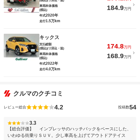
(税込)(リ済込・追)
車両本体価格
184.9
万円
(税込)
2020年
年式
1.5万km
走行
キックス
支払総額
174.8
万円
(税込)(リ済込・追)
車両本体価格
168.9
万円
(税込)
2022年
年式
4.0万km
走行
クルマのクチコミ
4.2
54
レビュー総合
投稿数
3.3
【総合評価】 インプレッサのハッチバックをベースにした、
いわゆる街乗りＳＵＶ。少し車高を上げてアウトドアテイス