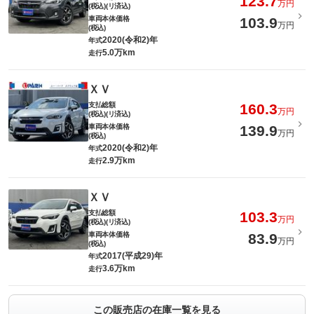
123.7
万円
(税込)(リ済込)
車両本体価格
103.9
万円
(税込)
2020(令和2)年
年式
5.0万km
走行
ＸＶ
支払総額
160.3
万円
(税込)(リ済込)
車両本体価格
139.9
万円
(税込)
2020(令和2)年
年式
2.9万km
走行
ＸＶ
支払総額
103.3
万円
(税込)(リ済込)
車両本体価格
83.9
万円
(税込)
2017(平成29)年
年式
3.6万km
走行
この販売店の在庫一覧を見る