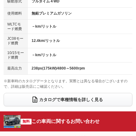
USB入力端子
Bluetooth接続
駆動形式
フルタイム４WD
HID(キセノンライト)
ポータブルナビ
：装備あり
：装備あり
：装備なし
：装備なし
100V電源
クリーンディーゼル
バックカメラ
ETC
使用燃料
無鉛プレミアムガソリン
：装備なし
：装備なし
：装備あり
：装備あり
センターデフロック
エアロ
スマートキー
：装備なし
WLTCモ
：装備なし
：装備あり
－km/リットル
ード燃費
レンタカーアップ
展示・試乗車
ローダウン
ランフラットタイヤ
：装備なし
：装備なし
：装備なし
：装備なし
JC08モー
12.4km/リットル
ド燃費
電動格納ミラー
パワーシート
3列シート
：装備あり
：装備あり
：装備なし
10/15モー
装備略号／用語解説
－km/リットル
ベンチシート
フルフラットシート
ド燃費
：装備なし
：装備なし
チップアップシート
オットマン
：装備なし
：装備なし
最高出力
238ps(175kW)/4800～5600rpm
電動格納サードシート
シートヒーター
：装備なし
：装備あり
※新車時のカタログデータとなります。実際とは異なる場合がございますの
で、詳細は販売店にご確認ください。
ウォークスルー
後席モニター
：装備なし
：装備なし
電動リアゲート
フロントカメラ
カタログで車種情報を詳しく見る
：装備あり
：装備なし
シートエアコン
全周囲カメラ
：装備あり
：装備なし
サイドカメラ
ルーフレール
この車両に関するお問い合わせ
：装備あり
無料
：装備なし
エアサスペンション
ヘッドライトウォッシャー
：装備なし
：装備なし