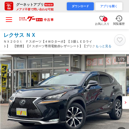
グーネットアプリ
RENEW
ダウンロード
アプリを開く
メアド不要で問い合わせ可能
0
お気に入り
閲覧履歴
レクサス ＮＸ
ＮＸ２００ｔ Ｆスポーツ【４ＷＤターボ】【３眼ＬＥＤライ
ト】 【禁煙】【Ｆスポーツ専用電動赤レザーシート】【プリクラ
もっと見る
ッシュセーフティ／レーダークルーズ】【シートベンチレーション
／ハンドルヒーター】【電動リアゲート】【地デジ／ＢＴ接続／Ｂ
1
/75
カメラ】【ＥＴＣ２．０】（富山県）