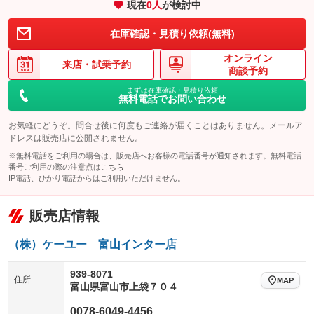
現在
0
人
が検討中
装備略号／用語解説
在庫確認・見積り依頼(無料)
オンライン
来店・
試乗予約
商談予約
まずは在庫確認・見積り依頼
無料電話でお問い合わせ
お気軽にどうぞ。問合せ後に何度もご連絡が届くことはありません。メールア
ドレスは販売店に公開されません。
※無料電話をご利用の場合は、販売店へお客様の電話番号が通知されます。無料電話
番号ご利用の際の注意点は
こちら
IP電話、ひかり電話からはご利用いただけません。
販売店情報
（株）ケーユー 富山インター店
939-8071
住所
MAP
富山県富山市上袋７０４
0078-6049-4456