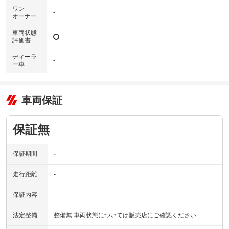
ワン
-
オーナー
車両状態
評価書
ディーラ
-
ー車
車両保証
保証無
保証期間
-
走行距離
-
保証内容
-
法定整備
整備無 車両状態については販売店にご確認ください