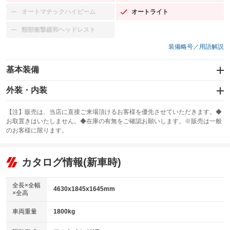
オートマチックハイビーム
オートライト
：装備なし
：装備あり
頸部衝撃緩和ヘッドレスト
：装備なし
装備略号／用語解説
基本装備
エアバッグ：運転席/助手席/サイド
外装・内装
：装備あり
スライドドア
カーナビ：メモリーナビ他
：装備なし
：装備あり
【注】販売は、当店に直接ご来場頂けるお客様を優先させていただきます。◆
お取置きはいたしません。◆在庫の有無をご確認お願いします。※販売は一般
サンルーフ
ABS
TV：フルセグ
：装備なし
：装備あり
：装備あり
のお客様に限ります。
エアコン
Wエアコン
オーディオ：CDまたはCDチェンジャー／ミュージックサーバー
：装備あり
：装備なし
：装備あり
リフトアップ
パワーステアリング
カタログ情報(新車時)
ビジュアル：ブルーレイ再生／DVD再生
：装備なし
：装備あり
：装備あり
ダウンヒルアシストコントロール
アルミホイール：18インチ
：装備なし
：装備あり
全長×全幅
4630x1845x1645mm
×全高
パワーウィンドウ
盗難防止システム
革シート
ハーフレザーシート
：装備あり
：装備あり
：装備あり
：装備なし
車両重量
1800kg
アイドリングストップ
ドライブレコーダー
キーレス
LEDヘッドランプ
：装備あり
：装備あり
：装備あり
：装備あり