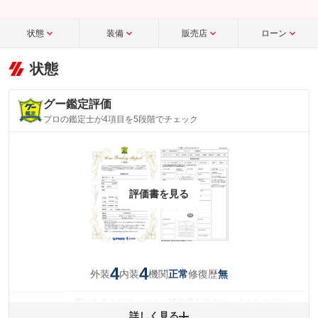
状態
装備
販売店
ローン
状態
グー鑑定評価
プロの鑑定士が4項目を5段階でチェック
評価書を見る
4
4
外装
内装
機関
修復歴
正常
無
気になるキズやヘコミは補修済みですが、小さなキズやヘ
外装
コミが残っています。
詳しく見る