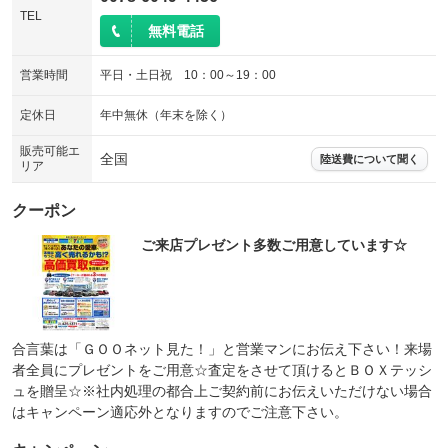
TEL
無料電話
営業時間
平日・土日祝 10：00～19：00
定休日
年中無休（年末を除く）
販売可能エ
全国
陸送費について聞く
リア
クーポン
ご来店プレゼント多数ご用意しています☆
合言葉は「ＧＯＯネット見た！」と営業マンにお伝え下さい！来場
者全員にプレゼントをご用意☆査定をさせて頂けるとＢＯＸテッシ
ュを贈呈☆※社内処理の都合上ご契約前にお伝えいただけない場合
はキャンペーン適応外となりますのでご注意下さい。