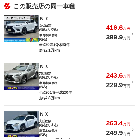
この販売店の同一車種
ＮＸ
グーネットセレクト
支払総額
416.6
万円
(税込)(リ済込)
車両本体価格
399.9
万円
(税込)
2021(令和3)年
年式
2.1万km
走行
ＮＸ
支払総額
243.6
万円
(税込)(リ済込)
車両本体価格
229.9
万円
(税込)
2014(平成26)年
年式
4.8万km
走行
ＮＸ
支払総額
263.4
万円
(税込)(リ済込)
車両本体価格
249.9
万円
(税込)