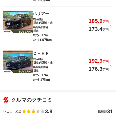
6.3万km
走行
ハリアー
支払総額
185.9
万円
(税込)(リ済込・追)
車両本体価格
173.4
万円
(税込)
2017年
年式
11.5万km
走行
Ｃ－ＨＲ
支払総額
192.9
万円
(税込)(リ済込・追)
車両本体価格
176.3
万円
(税込)
2017年
年式
5.1万km
走行
クルマのクチコミ
3.8
31
レビュー総合
投稿数