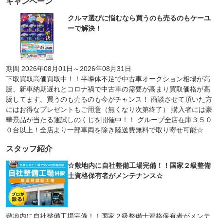
キャンペーン
クルマ選びに悩むなら買うのも売るのもケーユ
ーで解決！
期間 2026年08月01日～2026年08月31日
下取買取高価買取中！！半導体不足で中古車オークション相場が高
騰、新車納期遅れとコロナ禍で中古車の需要が高まり買取価格が高
騰してます。買うのも売るのも今がチャンス！ 商談させて頂いた方
にはお得なプレゼントもご用意（無くなり次第終了） 購入者には豪
華景品が当たる運試しのくじを開催中！！ グループ全店在庫３５０
０台以上！全店より一部車両を除き陸送費無料で取り寄せ可能☆
スタッフ紹介
☆敷地内に自社整備工場完備！！国家２級整備
士資格保有者がメンテナンス☆
敷地内に自社整備工場完備！！国家２級整備士資格保有者がメンテ