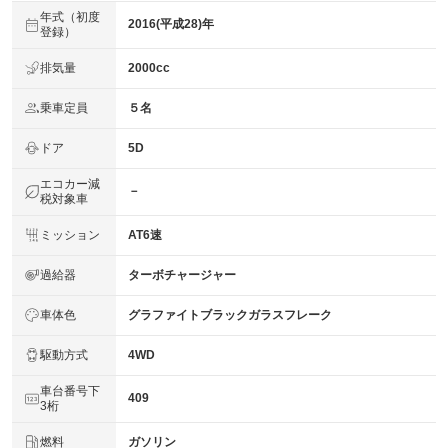
年式（初度
2016(平成28)年
登録）
排気量
2000cc
乗車定員
５名
ドア
5D
エコカー減
－
税対象車
ミッション
AT6速
過給器
ターボチャージャー
車体色
グラファイトブラックガラスフレーク
駆動方式
4WD
車台番号下
409
3桁
燃料
ガソリン