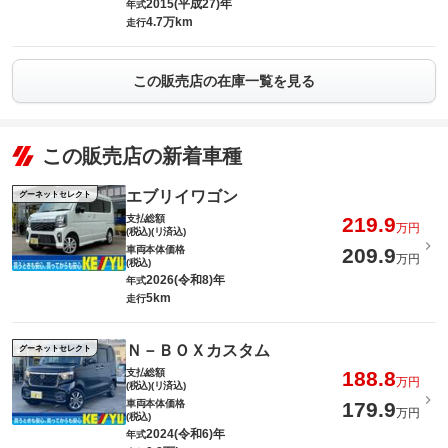
2015(平成27)年
年式
4.7万km
走行
この販売店の在庫一覧を見る
この販売店の新着車種
エブリイワゴン
グーネットセレクト
支払総額
219.9
万円
(税込)(リ済込)
車両本体価格
209.9
万円
(税込)
2026(令和8)年
年式
5km
走行
Ｎ－ＢＯＸカスタム
グーネットセレクト
支払総額
188.8
万円
(税込)(リ済込)
車両本体価格
179.9
万円
(税込)
2024(令和6)年
年式