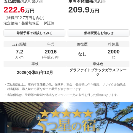
支払総額
車両本体価格
(税込/リ済込)
(税込)
222.6
209.9
万円
万円
（諸費用12.7万円を含む）
法定整備：
整備無
保証：
保証無
希望予算で相談してみる
価格変更をお知らせ
走行距離
年式
修復歴
排気量
7.2
2016
2000
なし
万km
(平成28)年
cc
車検
車体色
グラファイトブラックガラスフレー
2026(令和8)年12月
ク
支払総額には、車両本体価格の他、保険料、税金、登録等に伴う費用、リサイクル預託金
相当額等、購入時に必要な全ての費用が含まれています。
当該価格は、登録等の時期や地域などについて一定の条件を付した価格になります。