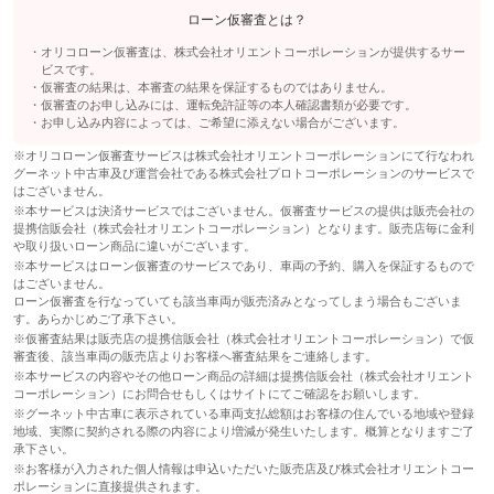
ローン仮審査とは？
オリコローン仮審査は、株式会社オリエントコーポレーションが提供するサー
ビスです。
仮審査の結果は、本審査の結果を保証するものではありません。
仮審査のお申し込みには、運転免許証等の本人確認書類が必要です。
お申し込み内容によっては、ご希望に添えない場合がございます。
※オリコローン仮審査サービスは株式会社オリエントコーポレーションにて行なわれ
グーネット中古車及び運営会社である株式会社プロトコーポレーションのサービスで
はございません。
※本サービスは決済サービスではございません。仮審査サービスの提供は販売会社の
提携信販会社（株式会社オリエントコーポレーション）となります。販売店毎に金利
や取り扱いローン商品に違いがございます。
※本サービスはローン仮審査のサービスであり、車両の予約、購入を保証するもので
はございません。
ローン仮審査を行なっていても該当車両が販売済みとなってしまう場合もございま
す。あらかじめご了承下さい。
※仮審査結果は販売店の提携信販会社（株式会社オリエントコーポレーション）で仮
審査後、該当車両の販売店よりお客様へ審査結果をご連絡します。
※本サービスの内容やその他ローン商品の詳細は提携信販会社（株式会社オリエント
コーポレーション）にお問合せもしくはサイトにてご確認をお願いします。
※グーネット中古車に表示されている車両支払総額はお客様の住んでいる地域や登録
地域、実際に契約される際の内容により増減が発生いたします。概算となりますご了
承下さい。
※お客様が入力された個人情報は申込いただいた販売店及び株式会社オリエントコー
ポレーションに直接提供されます。