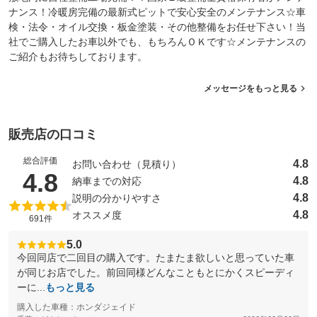
ナンス！冷暖房完備の最新式ピットで安心安全のメンテナンス☆車
検・法令・オイル交換・板金塗装・その他整備をお任せ下さい！当
社でご購入したお車以外でも、もちろんＯＫです☆メンテナンスの
ご紹介もお待ちしております。
メッセージをもっと見る
販売店の口コミ
総合評価
4.8
お問い合わせ（見積り）
（5点満点中）
4.8
4.8
納車までの対応
4.8
説明の分かりやすさ
4.8
オススメ度
691件
5.0
今回同店で二回目の購入です。たまたま欲しいと思っていた車
が同じお店でした。前回同様どんなこともとにかくスピーディ
ーに...
もっと見る
購入した車種：ホンダジェイド