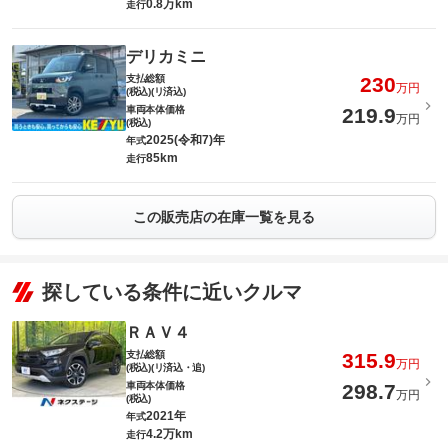
0.8万km
走行
デリカミニ
支払総額
230
万円
(税込)(リ済込)
車両本体価格
219.9
万円
(税込)
2025(令和7)年
年式
85km
走行
この販売店の在庫一覧を見る
探している条件に近いクルマ
ＲＡＶ４
支払総額
315.9
万円
(税込)(リ済込・追)
車両本体価格
298.7
万円
(税込)
2021年
年式
4.2万km
走行