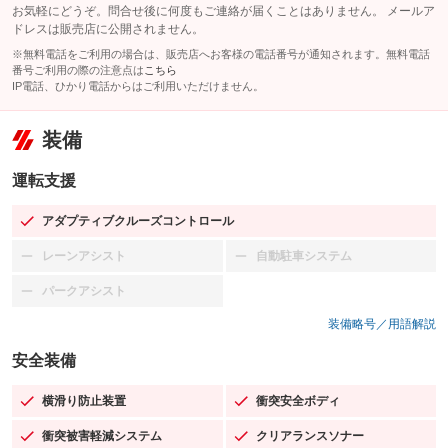
お気軽にどうぞ。問合せ後に何度もご連絡が届くことはありません。 メールア
ドレスは販売店に公開されません。
※無料電話をご利用の場合は、販売店へお客様の電話番号が通知されます。無料電話
番号ご利用の際の注意点は
こちら
IP電話、ひかり電話からはご利用いただけません。
装備
運転支援
アダプティブクルーズコントロール
：装備あり
レーンアシスト
自動駐車システム
：装備なし
：装備なし
パークアシスト
：装備なし
装備略号／用語解説
安全装備
横滑り防止装置
衝突安全ボディ
：装備あり
：装備あり
衝突被害軽減システム
クリアランスソナー
：装備あり
：装備あり