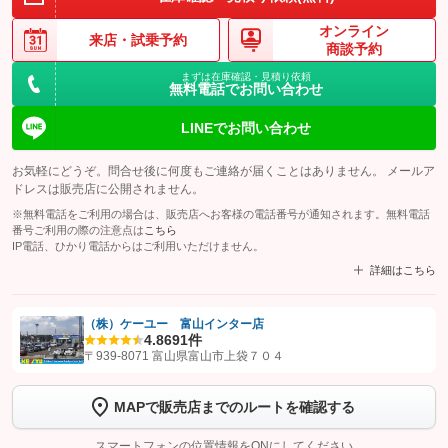
オンライン
来店・
試乗予約
商談予約
まずは在庫確認・見積り依頼
無料電話でお問い合わせ
LINEでお問い合わせ
お気軽にどうぞ。問合せ後に何度もご連絡が届くことはありません。 メールア
ドレスは販売店に公開されません。
※無料電話をご利用の場合は、販売店へお客様の電話番号が通知されます。無料電話
番号ご利用の際の注意点は
こちら
IP電話、ひかり電話からはご利用いただけません。
詳細はこちら
（株）ケーユー 富山インター店
4.8
691件
【STEP1】
認証画面でグーネットを友だち追加してから「許可する」ボタンを押
〒939-8071 富山県富山市上袋７０４
します
MAPで販売店までのルートを確認する
【STEP2】
トーク画面で
ボタンをタップして問い合わせを
完了してください。
スマートフォンの位置情報をONにしてください