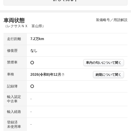
(車両外装)
キズ・へこみについて問い合わせる
内装
気になる汚れ等が、部分的にあります。
(内装状態)
車両状態
装備略号／用語解説
（レクサスＮＸ 富山県）
主要機関に不具合はありません。
機関
走行距離
7.2万km
詳細は鑑定書をご確認ください。
修復歴
修復歴
なし
※グー鑑定は保証サービスではございません。購入時は必ず現車をご確認
下さい。
禁煙車
車内の匂いについて聞く
※実際にお渡しするコンディションチェックシートにつきましては、形式
および表示項目が異なる場合がございます。
※グー鑑定の評価はあくまでも記載している鑑定日の鑑定結果となりま
車検
2026(令和8)年12月
納期について聞く
?
す。車両情報等の詳細は各販売店へお問い合わせ下さい。
記録簿
輸入認定
-
中古車
輸入経路
-
登録済
-
未使用車