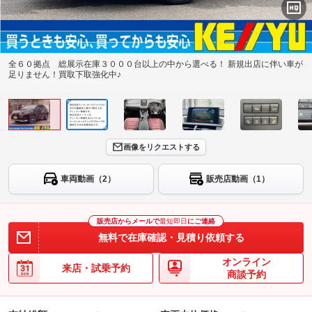
全６０拠点 総展示在庫３０００台以上の中から選べる！ 新規出店に伴い車が
足りません！買取下取強化中♪
画像をリクエストする
車両動画（2）
販売店動画（1）
販売店からメールで
最短即日
にご連絡
無料で在庫確認・見積り依頼する
オンライン
来店・試乗予約
商談予約