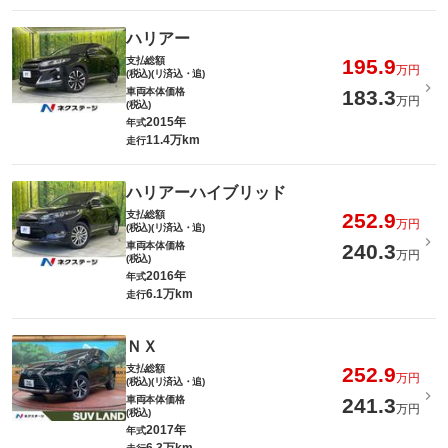
ハリアー
支払総額
195.9
万円
(税込)(リ済込・追)
車両本体価格
183.3
万円
(税込)
2015年
年式
11.4万km
走行
ハリアーハイブリッド
支払総額
252.9
万円
(税込)(リ済込・追)
車両本体価格
240.3
万円
(税込)
2016年
年式
6.1万km
走行
ＮＸ
支払総額
252.9
万円
(税込)(リ済込・追)
車両本体価格
241.3
万円
(税込)
2017年
年式