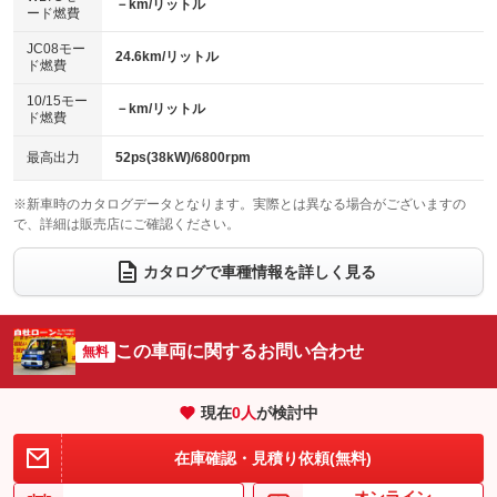
エアロ
スマートキー
－km/リットル
：装備なし
：装備あり
ード燃費
レンタカーアップ
展示・試乗車
：装備なし
：装備なし
ローダウン
ランフラットタイヤ
：装備なし
：装備なし
JC08モー
24.6km/リットル
ド燃費
電動格納ミラー
：装備あり
パワーシート
3列シート
：装備なし
：装備なし
10/15モー
装備略号／用語解説
－km/リットル
ド燃費
ベンチシート
フルフラットシート
：装備あり
：装備あり
チップアップシート
オットマン
最高出力
52ps(38kW)/6800rpm
：装備なし
：装備なし
電動格納サードシート
シートヒーター
：装備なし
：装備あり
※新車時のカタログデータとなります。実際とは異なる場合がございますの
で、詳細は販売店にご確認ください。
ウォークスルー
後席モニター
：装備なし
：装備なし
カタログで車種情報を詳しく見る
電動リアゲート
フロントカメラ
：装備なし
：装備なし
シートエアコン
全周囲カメラ
：装備なし
：装備なし
この車両に関するお問い合わせ
サイドカメラ
無料
ルーフレール
：装備なし
：装備なし
エアサスペンション
ヘッドライトウォッシャー
：装備なし
：装備なし
現在
0
人
が検討中
装備略号／用語解説
在庫確認・見積り依頼(無料)