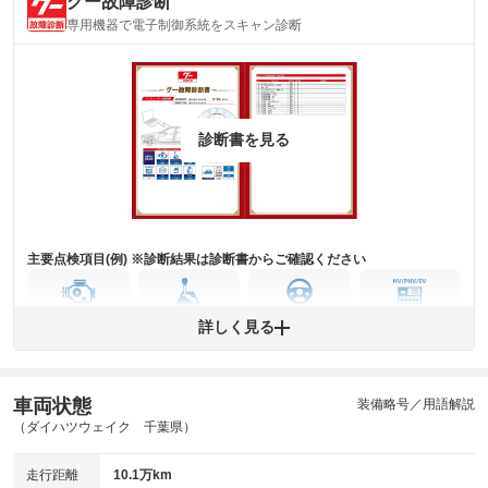
グー故障診断
気になる汚れ等が、部分的にあります。
(内装状態)
専用機器で電子制御系統をスキャン診断
主要機関に不具合はありません。
機関
骨格部位に衝撃を受けた形跡があります。
修復歴
※グー鑑定は保証サービスではございません。購入時は必ず現車をご確認
診断書を見る
下さい。
※実際にお渡しするコンディションチェックシートにつきましては、形式
および表示項目が異なる場合がございます。
※グー鑑定の評価はあくまでも記載している鑑定日の鑑定結果となりま
す。車両情報等の詳細は各販売店へお問い合わせ下さい。
主要点検項目(例) ※診断結果は診断書からご確認ください
エンジン
トランス
パワー
HV/PHV/EV
詳しく見る
ミッション
ステアリング
車両状態
ABS
エアーバッグ
先進安全装備
その他
装備略号／用語解説
（ダイハツウェイク 千葉県）
※異常がある場合は主要点検項目が赤色になり、異常と表記されます。
※車に装備されていない項目は「-」と表記されます
走行距離
10.1万km
※グー故障診断は保証サービスではございません。購入時は必ず現車をご