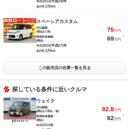
2012(平成24)年
年式
9.3万km
走行
スペーシアカスタム
支払総額
75
万円
(税込)(リ未)
車両本体価格
69
万円
(税込)
2015(平成27)年
年式
8.3万km
走行
この販売店の在庫一覧を見る
探している条件に近いクルマ
ウェイク
支払総額
92.8
万円
(税込)(リ済込・追)
車両本体価格
82
万円
(税込)
2014年
年式