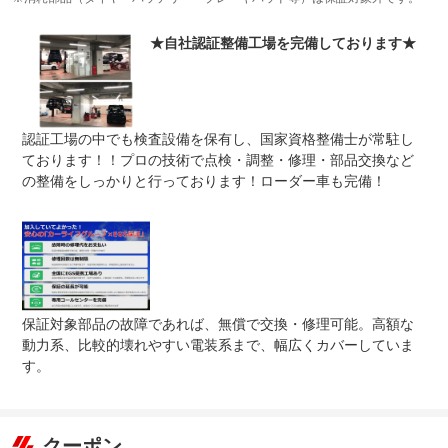
上限金額
-
★自社認証整備工場を完備しております★
免責金
無し
保証修理
-
受付先
整備付 法定12ヶ月または法定24ヶ月点検整備付
認証工場の中でも検査設備を保有し、国家資格整備士が常駐し
法定整備
※車検なし・車検整備付の場合は法定24ヶ月点検整備付
※商用車は6ヶ月または12ヶ月点検整備付
ております！！プロの技術で点検・調整・修理・部品交換など
の整備をしっかりと行っております！ローダー車も完備！
弊社では国家資格の整備士免許を持った整備士による点検
法定整備
整備もしっかりと行っておりますので安心してお乗りいた
について
だけます。
保証対象部品の故障であれば、無償で交換・修理可能。高額な
動力系、比較的壊れやすい電装系まで、幅広くカバーしていま
す。
クーポン