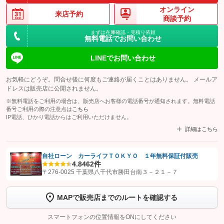
オンライン
来店予約
商談予約
まずは在庫確認・見積り依頼
無料電話でお問い合わせ
LINEでお問い合わせ
お気軽にどうぞ。問合せ後に何度もご連絡が届くことはありません。 メールア
ドレスは販売店に公開されません。
※無料電話をご利用の場合は、販売店へお客様の電話番号が通知されます。無料電話
番号ご利用の際の注意点は
こちら
IP電話、ひかり電話からはご利用いただけません。
詳細はこちら
自社ローン カーライフＴＯＫＹＯ １年無料保証付販売
4.8
462件
【STEP1】
認証画面でグーネットを友だち追加してから「許可する」ボタンを押
〒276-0025 千葉県八千代市勝田台南３－２１－７
します
MAPで販売店までのルートを確認する
【STEP2】
トーク画面で
ボタンをタップして問い合わせを
完了してください。
スマートフォンの位置情報をONにしてください