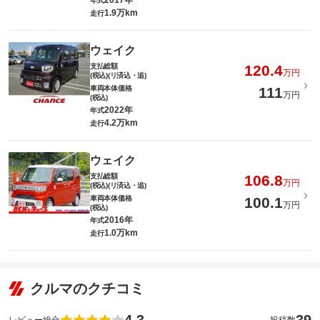
2017年
年式
1.9万km
走行
ウェイク
支払総額
120.4
万円
(税込)(リ済込・追)
車両本体価格
111
万円
(税込)
2022年
年式
4.2万km
走行
ウェイク
支払総額
106.8
万円
(税込)(リ済込・追)
車両本体価格
100.1
万円
(税込)
2016年
年式
1.0万km
走行
クルマのクチコミ