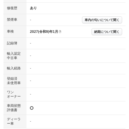
確認下さい。
※実際にお渡しする故障診断書につきましては、形式および表示項目が異
修復歴
あり
なる場合がございます。
※グー故障診断書はあくまでも実施時点での診断結果となります。将来に
禁煙車
-
車内の匂いについて聞く
わたり車両状態を担保するものではありませんので、車両情報等の詳細は
各販売店へお問い合わせ下さい。
車検
2027(令和9)年1月
納期について聞く
?
記録簿
-
輸入認定
-
中古車
輸入経路
-
登録済
-
未使用車
ワン
-
オーナー
車両状態
評価書
ディーラ
-
ー車