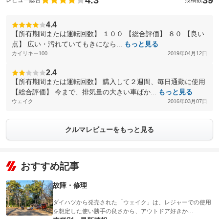
4.3
39
レビュー総合
投稿数
4.4
【所有期間または運転回数】 １００ 【総合評価】 ８０ 【良い
点】 広い・汚れていてもきになら...
もっと見る
カイリキー100
2019年04月12日
2.4
【所有期間または運転回数】 購入して２週間、毎日通勤に使用
【総合評価】 今まで、排気量の大きい車ばか...
もっと見る
ウェイク
2016年03月07日
クルマレビューをもっと見る
おすすめ記事
故障・修理
ダイハツから発売された「ウェイク」は、レジャーでの使用
を想定した使い勝手の良さから、アウトドア好きか…