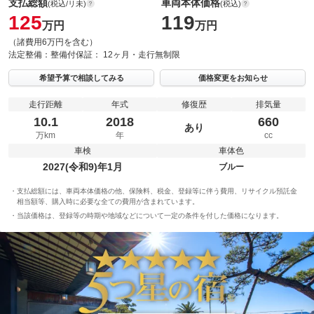
支払総額
車両本体価格
(税込/リ未)
(税込)
125
119
万円
万円
（諸費用6万円を含む）
法定整備：
整備付
保証：
12ヶ月・走行無制限
希望予算で相談してみる
価格変更をお知らせ
走行距離
年式
修復歴
排気量
10.1
2018
660
あり
万km
年
cc
車検
車体色
2027(令和9)年1月
ブルー
支払総額には、車両本体価格の他、保険料、税金、登録等に伴う費用、リサイクル預託金
相当額等、購入時に必要な全ての費用が含まれています。
当該価格は、登録等の時期や地域などについて一定の条件を付した価格になります。