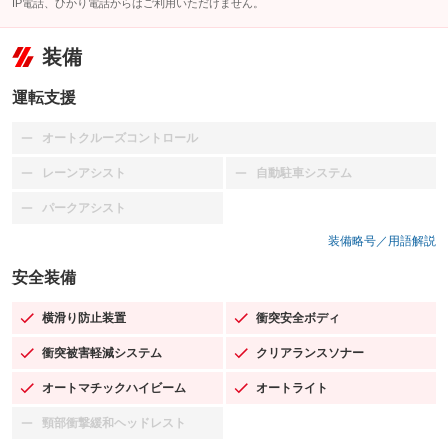
IP電話、ひかり電話からはご利用いただけません。
装備
運転支援
オートクルーズコントロール
：装備なし
レーンアシスト
自動駐車システム
：装備なし
：装備なし
パークアシスト
：装備なし
装備略号／用語解説
安全装備
横滑り防止装置
衝突安全ボディ
：装備あり
：装備あり
衝突被害軽減システム
クリアランスソナー
：装備あり
：装備あり
オートマチックハイビーム
オートライト
：装備あり
：装備あり
頸部衝撃緩和ヘッドレスト
：装備なし