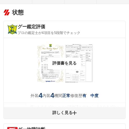
状態
グー鑑定評価
プロの鑑定士が4項目を5段階でチェック
評価書を見る
4
4
外装
内装
機関
修復歴
正常
有 中度
気になるキズやヘコミは補修済みですが、小さなキズやヘ
外装
コミが残っています。
詳しく見る
(車両外装)
キズ・へこみについて問い合わせる
内装