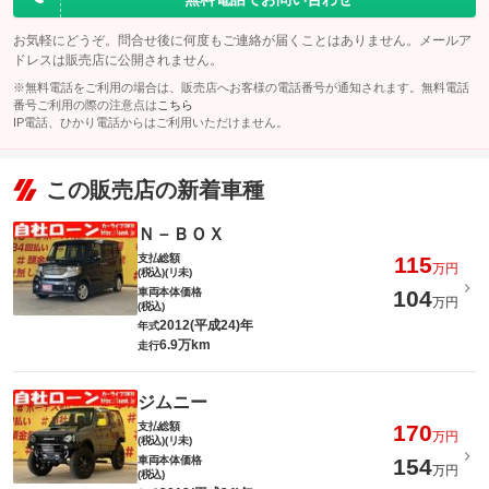
このパックの見積もり依頼（無料）
お気軽にどうぞ。問合せ後に何度もご連絡が届くことはありません。メールア
ドレスは販売店に公開されません。
※無料電話をご利用の場合は、販売店へお客様の電話番号が通知されます。無料電話
番号ご利用の際の注意点は
こちら
IP電話、ひかり電話からはご利用いただけません。
この販売店の新着車種
Ｎ－ＢＯＸ
支払総額
115
万円
(税込)(リ未)
車両本体価格
104
万円
(税込)
2012(平成24)年
年式
6.9万km
走行
ジムニー
支払総額
170
万円
(税込)(リ未)
車両本体価格
154
万円
(税込)