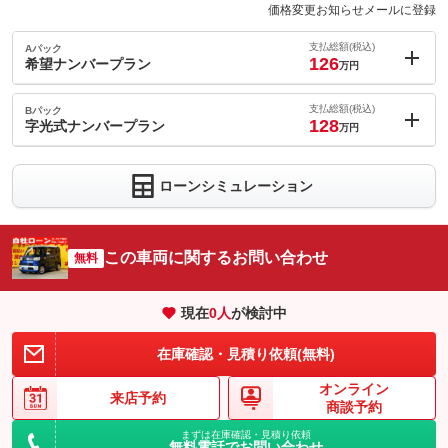
価格変更お知らせメールに登録
支払総額(税込)
Aパック
126
希望ナンバープラン
万円
内：オプシ
1
ョン価格
支払総額(税込)
Bパック
万円
128
(税込)
字光式ナンバープラン
万円
車両本体価
119
万円
内：オプシ
格
3
ョン価格
万円
ローンシミュレーション
(税込)
車両本体価
119
万円
格
パック内容
この車両に関するお問い合わせ
無料
★縁起のよい番号やエンジェルナンバー、ゾロ目など、愛車に４
桁の数字を選んでみては如何でしょうか？
パック内容
現在
0
人
が検討中
備考
－
★愛車に４桁の数字を選んで、 字光式ナンバーでドレスアップ
在庫確認・見積り依頼(無料)
可能です♪
このパックの見積もり依頼（無料）
オンライン
備考
－
来店予約
商談予約
まずは在庫確認・見積り依頼
無料電話でお問い合わせ