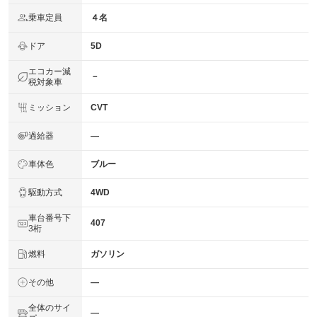
乗車定員
４名
ドア
5D
エコカー減
－
税対象車
ミッション
CVT
過給器
―
車体色
ブルー
駆動方式
4WD
車台番号下
407
3桁
燃料
ガソリン
その他
―
全体のサイ
―