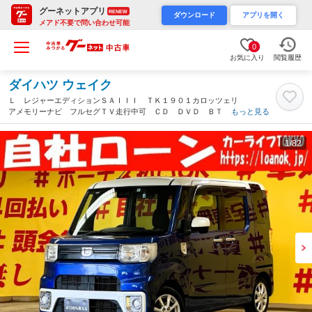
グーネットアプリ
RENEW
ダウンロード
アプリを開く
メアド不要で問い合わせ可能
0
お気に入り
閲覧履歴
ダイハツ ウェイク
Ｌ レジャーエディションＳＡＩＩＩ ＴＫ１９０１カロッツェリ
アメモリーナビ フルセグＴＶ走行中可 ＣＤ ＤＶＤ ＢＴ バ
もっと見る
ックカメラ ＥＴＣ アイドリングストップ オートハイビーム
運転席シートヒーター スマートアシストＩＩＩ ４ＷＤ（千葉
1
/82
県）