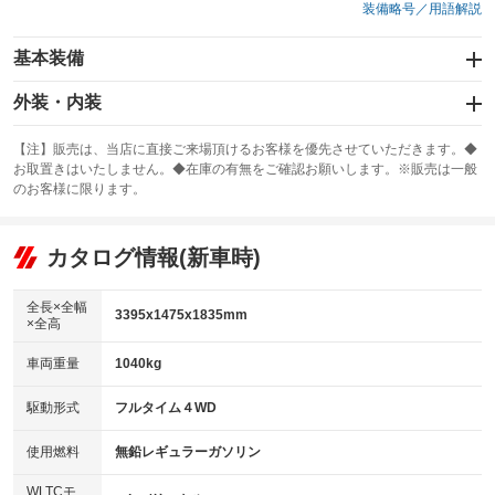
装備略号／用語解説
基本装備
エアバッグ：運転席/助手席/サイド
外装・内装
：装備あり
スライドドア
カーナビ：メモリーナビ他
：装備なし
：装備あり
【注】販売は、当店に直接ご来場頂けるお客様を優先させていただきます。◆
お取置きはいたしません。◆在庫の有無をご確認お願いします。※販売は一般
サンルーフ
ABS
TV：フルセグ
：装備なし
：装備あり
：装備あり
のお客様に限ります。
エアコン
Wエアコン
オーディオ：CDまたはCDチェンジャー／ミュージックプレイヤー接続
：装備あり
：装備なし
：装備あり
可
リフトアップ
パワーステアリング
カタログ情報(新車時)
：装備なし
：装備あり
ビジュアル：-／DVD再生
：装備あり
ダウンヒルアシストコントロール
：装備なし
アルミホイール：14インチ
全長×全幅
：装備あり
3395x1475x1835mm
×全高
パワーウィンドウ
盗難防止システム
：装備あり
：装備あり
革シート
ハーフレザーシート
：装備なし
：装備なし
車両重量
1040kg
アイドリングストップ
ドライブレコーダー
：装備あり
：装備あり
キーレス
LEDヘッドランプ
：装備あり
：装備なし
USB入力端子
Bluetooth接続
駆動形式
フルタイム４WD
：装備なし
：装備あり
HID(キセノンライト)
ポータブルナビ
：装備なし
：装備なし
100V電源
クリーンディーゼル
使用燃料
無鉛レギュラーガソリン
：装備なし
：装備なし
バックカメラ
ETC
：装備あり
：装備あり
センターデフロック
：装備なし
WLTCモ