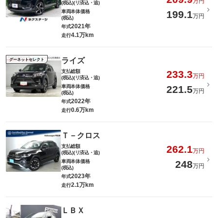
万円
(税込)(リ済込・追)
車両本体価格
199.1
万円
(税込)
2021年
年式
4.1万km
走行
ライズ
グーネットセレクト
支払総額
233.3
万円
(税込)(リ済込・追)
車両本体価格
221.5
万円
(税込)
2022年
年式
0.6万km
走行
Ｔ－クロス
支払総額
262.1
万円
(税込)(リ済込・追)
車両本体価格
248
万円
(税込)
2023年
年式
2.1万km
走行
ＬＢＸ