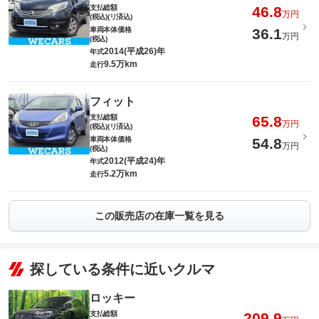
支払総額
46.8
万円
(税込)(リ済込)
車両本体価格
36.1
万円
(税込)
2014(平成26)年
年式
9.5万km
走行
フィット
支払総額
65.8
万円
(税込)(リ済込)
車両本体価格
54.8
万円
(税込)
2012(平成24)年
年式
5.2万km
走行
この販売店の在庫一覧を見る
探している条件に近いクルマ
ロッキー
支払総額
209.9