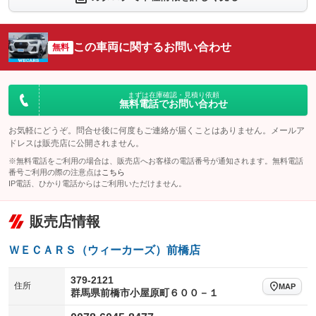
シートエアコン
全周囲カメラ
：装備なし
：装備なし
サイドカメラ
ルーフレール
この車両に関するお問い合わせ
：装備なし
無料
：装備なし
エアサスペンション
ヘッドライトウォッシャー
：装備なし
：装備なし
装備略号／用語解説
まずは在庫確認・見積り依頼
無料電話でお問い合わせ
お気軽にどうぞ。問合せ後に何度もご連絡が届くことはありません。メールア
ドレスは販売店に公開されません。
※無料電話をご利用の場合は、販売店へお客様の電話番号が通知されます。無料電話
番号ご利用の際の注意点は
こちら
IP電話、ひかり電話からはご利用いただけません。
販売店情報
ＷＥＣＡＲＳ（ウィーカーズ）前橋店
379-2121
住所
MAP
群馬県前橋市小屋原町６００－１