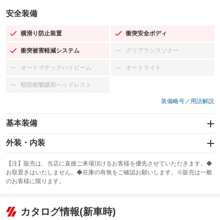
安全装備
横滑り防止装置
衝突安全ボディ
：装備あり
：装備あり
衝突被害軽減システム
クリアランスソナー
：装備あり
：装備なし
オートマチックハイビーム
オートライト
：装備なし
：装備なし
頸部衝撃緩和ヘッドレスト
：装備なし
装備略号／用語解説
基本装備
エアバッグ：運転席/助手席/サイド
外装・内装
：装備あり
スライドドア
カーナビ
：装備なし
：装備なし
【注】販売は、当店に直接ご来場頂けるお客様を優先させていただきます。◆
お取置きはいたしません。◆在庫の有無をご確認お願いします。※販売は一般
サンルーフ
ABS
TV：フルセグ
：装備なし
：装備あり
：装備あり
のお客様に限ります。
エアコン
Wエアコン
オーディオ
：装備あり
：装備なし
：装備なし
リフトアップ
パワーステアリング
カタログ情報(新車時)
ビジュアル
：装備なし
：装備あり
：装備なし