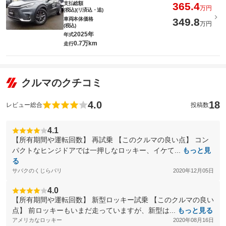
支払総額
365.4
万円
(税込)(リ済込・追)
車両本体価格
349.8
万円
(税込)
2025年
年式
0.7万km
走行
クルマのクチコミ
4.0
18
レビュー総合
投稿数
4.1
【所有期間や運転回数】 再試乗 【このクルマの良い点】 コン
パクトなヒンジドアでは一押しなロッキー、イケて...
もっと見
る
サバクのくじらパリ
2020年12月05日
4.0
【所有期間や運転回数】 新型ロッキー試乗 【このクルマの良い
点】 前ロッキーもいまだ走っていますが、新型は...
もっと見る
アメリカなロッキー
2020年08月16日