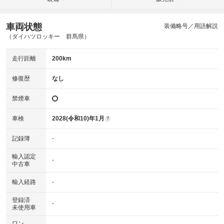
車両状態
装備略号／用語解説
（ダイハツロッキー 群馬県）
走行距離
200km
修復歴
なし
禁煙車
車検
2028(令和10)年1月
?
記録簿
-
輸入認定
-
中古車
輸入経路
-
登録済
-
未使用車
ワン