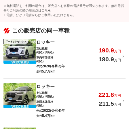
※無料電話をご利用の場合は、販売店へお客様の電話番号が通知されます。無料電話
番号ご利用の際の注意点は
こちら
IP電話、ひかり電話からはご利用いただけません。
この販売店の同一車種
ロッキー
グーネットセレクト
支払総額
190.9
万円
(税込)(リ済込)
車両本体価格
180.9
万円
(税込)
2020(令和2)年
年式
5.7万km
走行
ロッキー
支払総額
221.8
万円
(税込)(リ済込)
車両本体価格
211.5
万円
(税込)
2022(令和4)年
年式
5.4万km
走行