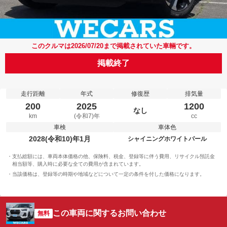
このクルマは2026/07/20まで掲載されていた車輛です。
掲載終了
走行距離
年式
修復歴
排気量
200
2025
1200
なし
km
(令和7)年
cc
車検
車体色
2028(令和10)年1月
シャイニングホワイトパール
支払総額には、車両本体価格の他、保険料、税金、登録等に伴う費用、リサイクル預託金
相当額等、購入時に必要な全ての費用が含まれています。
当該価格は、登録等の時期や地域などについて一定の条件を付した価格になります。
この車両に関するお問い合わせ
無料