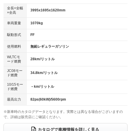
ダウンヒルアシストコントロール
アルミホイール：17インチ
：装備なし
：装備あり
全長×全幅
3995x1695x1620mm
×全高
パワーウィンドウ
盗難防止システム
革シート
ハーフレザーシート
：装備あり
：装備あり
：装備なし
：装備あり
車両重量
1070kg
アイドリングストップ
ドライブレコーダー
キーレス
LEDヘッドランプ
：装備なし
：装備なし
：装備あり
：装備あり
USB入力端子
Bluetooth接続
駆動形式
FF
HID(キセノンライト)
ポータブルナビ
：装備なし
：装備あり
：装備なし
：装備なし
100V電源
クリーンディーゼル
バックカメラ
ETC
使用燃料
無鉛レギュラーガソリン
：装備なし
：装備なし
：装備あり
：装備なし
センターデフロック
エアロ
スマートキー
：装備なし
WLTCモ
：装備なし
：装備あり
28km/リットル
ード燃費
レンタカーアップ
展示・試乗車
ローダウン
ランフラットタイヤ
：装備なし
：装備なし
：装備なし
：装備なし
JC08モー
34.8km/リットル
ド燃費
電動格納ミラー
パワーシート
3列シート
：装備あり
：装備なし
：装備なし
10/15モー
装備略号／用語解説
－km/リットル
ベンチシート
フルフラットシート
ド燃費
：装備なし
：装備なし
チップアップシート
オットマン
：装備なし
：装備なし
最高出力
82ps(60kW)/5600rpm
電動格納サードシート
シートヒーター
：装備なし
：装備あり
※新車時のカタログデータとなります。実際とは異なる場合がございますの
で、詳細は販売店にご確認ください。
ウォークスルー
後席モニター
：装備なし
：装備なし
電動リアゲート
フロントカメラ
カタログで車種情報を詳しく見る
：装備なし
：装備なし