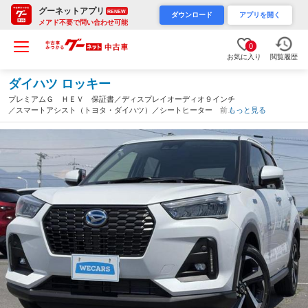
グーネットアプリ
RENEW
ダウンロード
アプリを開く
メアド不要で問い合わせ可能
0
お気に入り
閲覧履歴
ダイハツ ロッキー
プレミアムＧ ＨＥＶ 保証書／ディスプレイオーディオ９インチ
／スマートアシスト（トヨタ・ダイハツ）／シートヒーター 前席
もっと見る
／車線逸脱防止支援システム／シート ハーフレザー／ヘッドラン
プ ＬＥＤ／ＵＳＢジャック（群馬県）