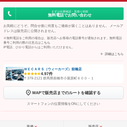
まずは在庫確認・見積り依頼
無料電話でお問い合わせ
お気軽にどうぞ。問合せ後に何度もご連絡が届くことはありません。 メールア
ドレスは販売店に公開されません。
※無料電話をご利用の場合は、販売店へお客様の電話番号が通知されます。無料電話
番号ご利用の際の注意点は
こちら
IP電話、ひかり電話からはご利用いただけません。
詳細はこちら
ＷＥＣＡＲＳ（ウィーカーズ）前橋店
4.9
7件
【STEP1】
認証画面でグーネットを友だち追加してから「許可する」ボタンを押
〒379-2121 群馬県前橋市小屋原町６００－１
します
MAPで販売店までのルートを確認する
【STEP2】
トーク画面で
ボタンをタップして問い合わせを
完了してください。
スマートフォンの位置情報をONにしてください
こちら
装備
販売店