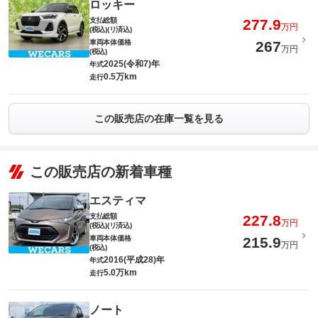
ロッキー
支払総額
277.9
万円
(税込)(リ済込)
車両本体価格
267
万円
(税込)
2025(令和7)年
年式
0.5万km
走行
この販売店の在庫一覧を見る
この販売店の新着車種
エスティマ
支払総額
227.8
万円
(税込)(リ済込)
車両本体価格
215.9
万円
(税込)
2016(平成28)年
年式
5.0万km
走行
ノート