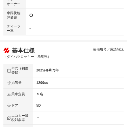
-
オーナー
車両状態
評価書
ディーラ
-
ー車
基本仕様
装備略号／用語解説
（ダイハツロッキー 群馬県）
年式（初度
2025(令和7)年
登録）
排気量
1200cc
乗車定員
５名
ドア
5D
エコカー減
－
税対象車