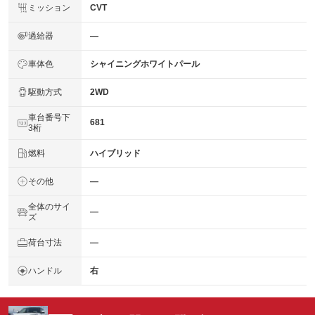
ミッション
CVT
過給器
―
車体色
シャイニングホワイトパール
駆動方式
2WD
車台番号下
681
3桁
燃料
ハイブリッド
その他
―
全体のサイ
―
ズ
荷台寸法
―
ハンドル
右