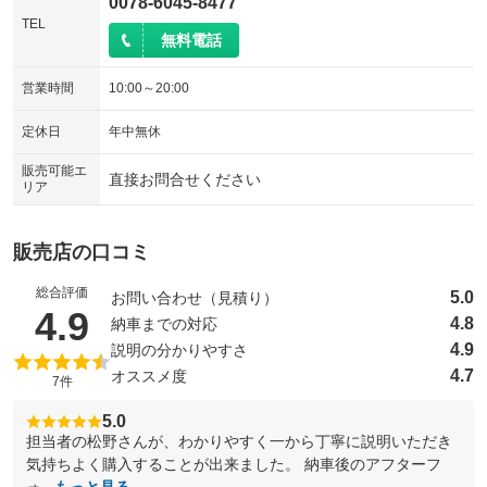
0078-6045-8477
TEL
無料電話
営業時間
10:00～20:00
定休日
年中無休
販売可能エ
直接お問合せください
リア
販売店の口コミ
総合評価
5.0
お問い合わせ（見積り）
（5点満点中）
4.9
4.8
納車までの対応
4.9
説明の分かりやすさ
4.7
オススメ度
7件
5.0
担当者の松野さんが、わかりやすく一から丁寧に説明いただき
気持ちよく購入することが出来ました。 納車後のアフターフ