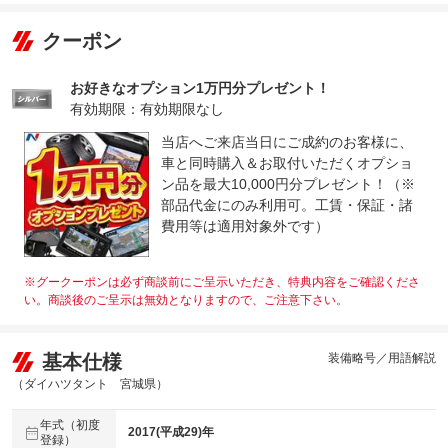
クーポン
お好きなオプション1万円分プレゼント！
有効期限：有効期限なし
当店へご来店当日にご成約のお客様に、
車と同時購入＆お取付いただくオプショ
ン品を最大10,000円分プレゼント！（※
部品代金にのみ利用可。工賃・保証・諸
費用等は適用対象外です）
※グークーポンは必ず商談前にご呈示いただき、特典内容をご確認くださ
い。商談後のご呈示は無効となりますので、ご注意下さい。
基本仕様
装備略号／用語解説
（ダイハツタント 宮城県）
年式（初度
2017(平成29)年
登録）