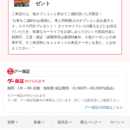
ゼント
ご来店の上、他オプションと併せてご成約頂いた方限定！
”お車をご成約のお客様に、車と同時購入のオプション品を最大１
０，０００円分プレゼント！ タイヤやドラレコの購入などにお役立
ていただき、快適なカーライフをお楽しみください♪ ※部品代金に
利用可。工賃・保証・諸費用等は適用対象外。※他クーポンとの併
用不可。※ご来店時にＧｏｏネットの来店クーポンを見た、とお伝
えください。”
グー保証
期間：1年～3年 距離：無制限 保証費用：31,900円～68,200円(税込)
※グー保証が付けられます。
※一部、グー保証対象外の車両もございます。詳しくは販売店にご確認下さい。
グー保証の詳細はこちら
状態
装備
販売店
購入パック
ローン