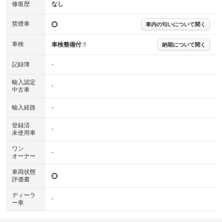
※実際にお渡しする故障診断書につきましては、形式および表示項目が異
修復歴
なし
なる場合がございます。
※グー故障診断書はあくまでも実施時点での診断結果となります。将来に
禁煙車
車内の匂いについて聞く
わたり車両状態を担保するものではありませんので、車両情報等の詳細は
各販売店へお問い合わせ下さい。
車検
車検整備付
納期について聞く
?
記録簿
-
輸入認定
-
中古車
輸入経路
-
登録済
-
未使用車
ワン
-
オーナー
車両状態
評価書
ディーラ
-
ー車