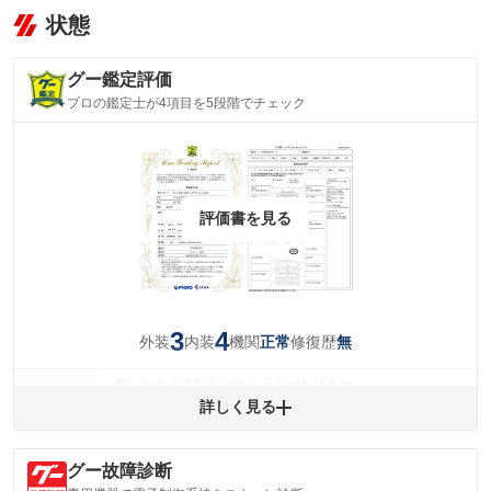
状態
グー鑑定評価
プロの鑑定士が4項目を5段階でチェック
評価書を見る
3
4
外装
内装
機関
修復歴
正常
無
気になるようなキズやヘコミがあります。
外装
詳しく見る
(車両外装)
キズ・へこみについて問い合わせる
内装
気になる汚れ等が、部分的にあります。
(内装状態)
グー故障診断