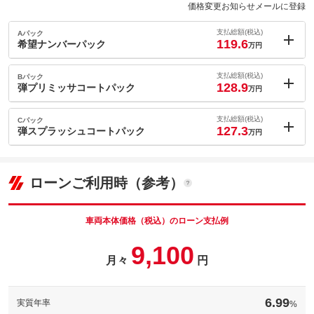
価格変更お知らせメールに登録
支払総額(税込)
Aパック
119.6
希望ナンバーパック
万円
内：オプシ
1.7
ョン価格
支払総額(税込)
Bパック
万円
128.9
(税込)
弾プリミッサコートパック
万円
車両本体価
107.2
万円
内：オプシ
格
11
ョン価格
支払総額(税込)
Cパック
万円
127.3
(税込)
弾スプラッシュコートパック
万円
車両本体価
107.2
万円
内：オプシ
格
パック内容
9.4
ョン価格
万円
(税込)
ローンご利用時（参考）
車両本体価
107.2
万円
格
パック内容
備考
－
車両本体価格（税込）のローン支払例
パック内容
9,100
このパックの見積もり依頼（無料）
備考
－
月々
円
このパックの見積もり依頼（無料）
備考
－
6.99
実質年率
%