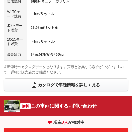
バックカメラ
ETC
使用燃料
無鉛レギュラーガソリン
：装備なし
：装備なし
：装備あり
：装備あり
センターデフロック
エアロ
スマートキー
：装備なし
WLTCモ
：装備なし
：装備あり
－km/リットル
ード燃費
レンタカーアップ
展示・試乗車
ローダウン
ランフラットタイヤ
：装備なし
：装備なし
：装備なし
：装備なし
JC08モー
26.0km/リットル
ド燃費
電動格納ミラー
パワーシート
3列シート
：装備あり
：装備なし
：装備なし
10/15モー
装備略号／用語解説
－km/リットル
ベンチシート
フルフラットシート
ド燃費
：装備あり
：装備なし
チップアップシート
オットマン
：装備なし
：装備なし
最高出力
64ps(47kW)/6400rpm
電動格納サードシート
シートヒーター
：装備なし
：装備あり
※新車時のカタログデータとなります。実際とは異なる場合がございますの
で、詳細は販売店にご確認ください。
ウォークスルー
後席モニター
：装備なし
：装備あり
電動リアゲート
フロントカメラ
カタログで車種情報を詳しく見る
：装備なし
：装備なし
シートエアコン
全周囲カメラ
：装備なし
：装備なし
サイドカメラ
ルーフレール
この車両に関するお問い合わせ
：装備なし
無料
：装備なし
エアサスペンション
ヘッドライトウォッシャー
：装備なし
：装備なし
現在
0
人
が検討中
装備略号／用語解説