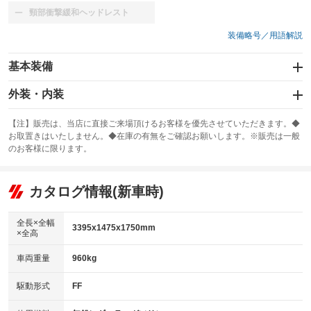
頸部衝撃緩和ヘッドレスト
：装備なし
装備略号／用語解説
基本装備
エアバッグ：運転席/助手席/サイド
外装・内装
：装備あり
スライドドア：両面電動
カーナビ：SDナビ
：装備あり
：装備あり
【注】販売は、当店に直接ご来場頂けるお客様を優先させていただきます。◆
お取置きはいたしません。◆在庫の有無をご確認お願いします。※販売は一般
サンルーフ
ABS
TV：フルセグ
：装備なし
：装備あり
：装備あり
のお客様に限ります。
エアコン
Wエアコン
オーディオ：CDまたはCDチェンジャー／ミュージックサーバー
：装備あり
：装備なし
：装備あり
リフトアップ
パワーステアリング
カタログ情報(新車時)
ビジュアル：-／DVD再生
：装備なし
：装備あり
：装備あり
ダウンヒルアシストコントロール
アルミホイール：15インチ
：装備なし
：装備あり
全長×全幅
3395x1475x1750mm
×全高
パワーウィンドウ
盗難防止システム
革シート
ハーフレザーシート
：装備あり
：装備あり
：装備なし
：装備あり
車両重量
960kg
アイドリングストップ
ドライブレコーダー
キーレス
LEDヘッドランプ
：装備あり
：装備あり
：装備あり
：装備あり
USB入力端子
Bluetooth接続
駆動形式
FF
HID(キセノンライト)
ポータブルナビ
：装備なし
：装備あり
：装備なし
：装備なし
100V電源
クリーンディーゼル