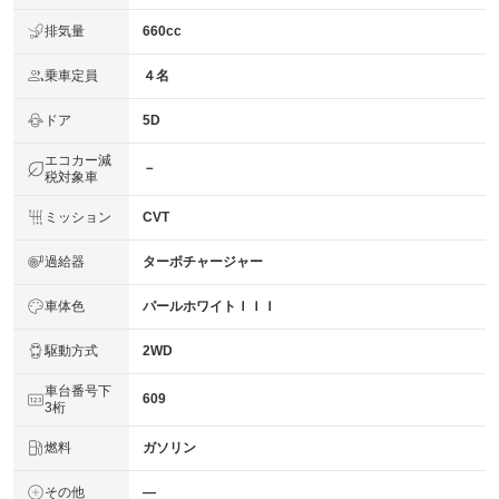
排気量
660cc
乗車定員
４名
ドア
5D
エコカー減
－
税対象車
ミッション
CVT
過給器
ターボチャージャー
車体色
パールホワイトＩＩＩ
駆動方式
2WD
車台番号下
609
3桁
燃料
ガソリン
その他
―