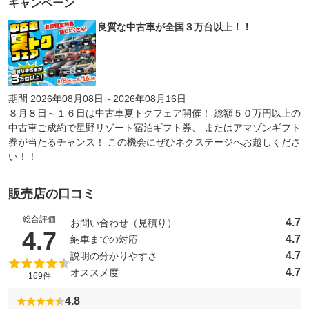
キャンペーン
良質な中古車が全国３万台以上！！
期間 2026年08月08日～2026年08月16日
８月８日～１６日は中古車夏トクフェア開催！ 総額５０万円以上の
中古車ご成約で星野リゾート宿泊ギフト券、 またはアマゾンギフト
券が当たるチャンス！ この機会にぜひネクステージへお越しくださ
い！！
販売店の口コミ
総合評価
4.7
お問い合わせ（見積り）
（5点満点中）
4.7
4.7
納車までの対応
4.7
説明の分かりやすさ
4.7
オススメ度
169件
4.8