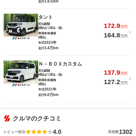
1.9万km
走行
タント
支払総額
172.9
万円
(税込)(リ済込・追)
車両本体価格
164.8
万円
(税込)
2023年
年式
3.4万km
走行
Ｎ－ＢＯＸカスタム
支払総額
137.9
万円
(税込)(リ済込・追)
車両本体価格
127.2
万円
(税込)
2021年
年式
6.6万km
走行
クルマのクチコミ
4.0
1302
レビュー総合
投稿数