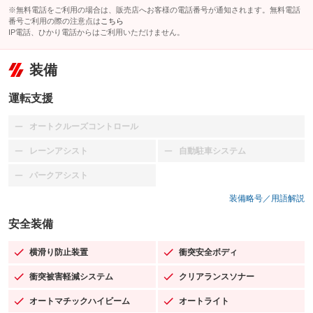
※無料電話をご利用の場合は、販売店へお客様の電話番号が通知されます。無料電話
番号ご利用の際の注意点は
こちら
IP電話、ひかり電話からはご利用いただけません。
装備
運転支援
オートクルーズコントロール
：装備なし
レーンアシスト
自動駐車システム
：装備なし
：装備なし
パークアシスト
：装備なし
装備略号／用語解説
安全装備
横滑り防止装置
衝突安全ボディ
：装備あり
：装備あり
衝突被害軽減システム
クリアランスソナー
：装備あり
：装備あり
オートマチックハイビーム
オートライト
：装備あり
：装備あり