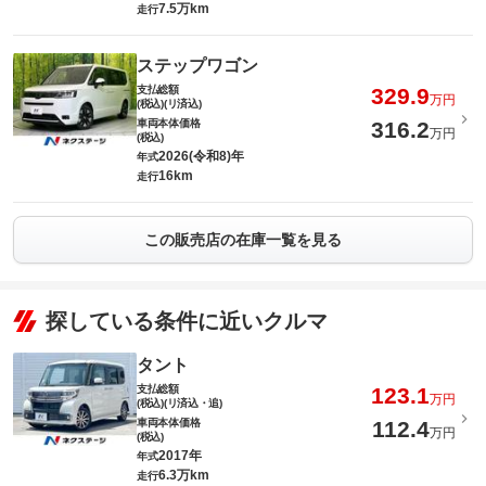
7.5万km
走行
ステップワゴン
支払総額
329.9
万円
(税込)(リ済込)
車両本体価格
316.2
万円
(税込)
2026(令和8)年
年式
16km
走行
この販売店の在庫一覧を見る
探している条件に近いクルマ
タント
支払総額
123.1
万円
(税込)(リ済込・追)
車両本体価格
112.4
万円
(税込)
2017年
年式
6.3万km
走行