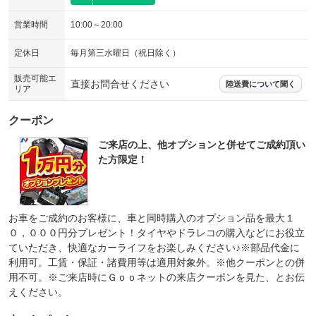
営業時間
10:00～20:00
定休日
毎月第三水曜日（祝日除く）
販売可能エ
直接お問合せください
陸送費について聞く
リア
クーポン
ご来店の上、他オプションと併せてご成約頂い
た方限定！
お車をご成約のお客様に、車と同時購入のオプション品を最大１
０，０００円分プレゼント！タイヤやドラレコの購入などにお役立
ていただき、快適なカーライフをお楽しみください♪※部品代金に
利用可。工賃・保証・諸費用等は適用対象外。※他クーポンとの併
用不可。※ご来店時にＧｏｏネットの来店クーポンを見た、とお伝
えください。