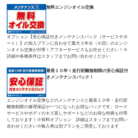
修理回数
無制限
無料エンジンオイル交換
限度額無制限
期間中は何度でも修理可能！修理金額は車両本体価格の１
上限金額
００％までしっかり保証します。車両本体価格５０万円以
下の場合は５０万円まで保証します。
オプション【安心保証付きメンテナンスパック（サービスサポ
無し
ート）】の加入プランに合わせて最大３年分（６回）のエンジ
免責金
保証修理の対象となる場合は、お客様の費用負担は一切ご
ざいません。
ンオイル交換が付帯！アフターサービスもお任せください！※
詳細や各種条件はスタッフまでお問い合わせください
全国のネクステージで受付可能！ご遠方でネクステージに
保証修理
持ち込めないお客様も保証修理はお受け頂けます。詳細
受付先
は、スタッフまでお気軽にお尋ねください。
最長１０年！走行距離無制限の安心保証付
整備付 法定12ヶ月または法定24ヶ月点検整備付
きメンテナンスパック！
法定整備
※車検なし・車検整備付の場合は法定24ヶ月点検整備付
※商用車は6ヶ月または12ヶ月点検整備付
１．契約後～納車までに法定点検を実施致します。 ２．
法定整備
エンジンオイル交換などのメンテナンスと最長１０年・走行距
支払総額に整備代金を含んでおります。 ３．点検記録簿
について
が発行されます。
離無制限の修理保証が一つになったお得なパックです。ロード
サービスやボディのキズ直しサポートなどのお得な特典も付帯
しております！※有料オプション 詳細はスタッフまでお問い
合わせください※輸入車は別プランをご用意しております