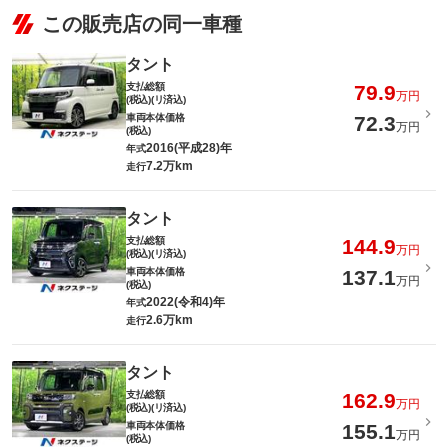
この販売店の同一車種
タント
支払総額
79.9
万円
(税込)(リ済込)
車両本体価格
72.3
万円
(税込)
2016(平成28)年
年式
7.2万km
走行
タント
支払総額
144.9
万円
(税込)(リ済込)
車両本体価格
137.1
万円
(税込)
2022(令和4)年
年式
2.6万km
走行
タント
支払総額
162.9
万円
(税込)(リ済込)
車両本体価格
155.1
万円
(税込)