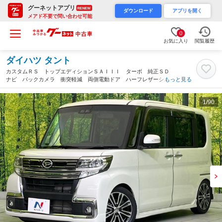
グーネットアプリ
RENEW
ダウンロード
アプリを開く
メアド不要で問い合わせ可能
0
お気に入り
閲覧履歴
ダイハツ タント
カスタムＲＳ トップエディションＳＡＩＩＩ ターボ 純正ＳＤ
ナビ バックカメラ 衝突軽減 両側電動ドア ハーフレザーシー
もっと見る
ト シートヒーター コーナーセンサー スマートキー ＬＥＤヘ
ッド オートハイビーム 純正１５インチアルミ 横滑り防止装置
1
/90
（宮城県）