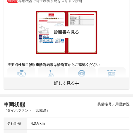
専用機器で電子制御系統をスキャン診断
主要機関に不具合はありません。
機関
詳細は鑑定書をご確認ください。
修復歴
※グー鑑定は保証サービスではございません。購入時は必ず現車をご確認
診断書を見る
下さい。
※実際にお渡しするコンディションチェックシートにつきましては、形式
および表示項目が異なる場合がございます。
※グー鑑定の評価はあくまでも記載している鑑定日の鑑定結果となりま
す。車両情報等の詳細は各販売店へお問い合わせ下さい。
主要点検項目(例) ※診断結果は診断書からご確認ください
エンジン
トランス
パワー
HV/PHV/EV
詳しく見る
ミッション
ステアリング
車両状態
ABS
エアーバッグ
先進安全装備
その他
装備略号／用語解説
（ダイハツタント 宮城県）
※異常がある場合は主要点検項目が赤色になり、異常と表記されます。
※車に装備されていない項目は「-」と表記されます
走行距離
4.3万km
※グー故障診断は保証サービスではございません。購入時は必ず現車をご
確認下さい。