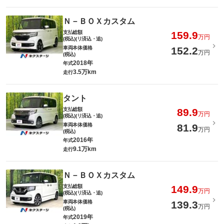
Ｎ－ＢＯＸカスタム
支払総額
159.9
万円
(税込)(リ済込・追)
車両本体価格
152.2
万円
(税込)
2018年
年式
3.5万km
走行
タント
支払総額
89.9
万円
(税込)(リ済込・追)
車両本体価格
81.9
万円
(税込)
2016年
年式
9.1万km
走行
Ｎ－ＢＯＸカスタム
支払総額
149.9
万円
(税込)(リ済込・追)
車両本体価格
139.3
万円
(税込)
2019年
年式