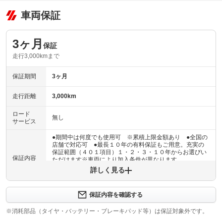
車両保証
3ヶ月
保証
走行3,000kmまで
保証期間
3ヶ月
走行距離
3,000km
ロード
無し
サービス
●期間中は何度でも使用可 ※累積上限金額あり ●全国の
店舗で対応可 ●最長１０年の有料保証もご用意。充実の
保証範囲（４０１項目）１・２・３・１０年からお選びい
保証内容
ただけます※車両により加入条件が異なります
詳しく見る
保証内容について問い合わせる
３ヶ月・３０００ｋｍ以内ならエンジン、トランスミッシ
保証内容を確認する
保証項目
ョン、ハイブリッド、ステアリング、ブレーキの各機構に
おける主要項目を無償修理（または交換）いたします。
※消耗部品（タイヤ・バッテリー・ブレーキパッド等）は保証対象外です。