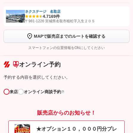
ネクステージ 名取店
4.7
169件
【STEP1】
認証画面でグーネットを友だち追加してから「許可する」ボタンを押
〒981-1226 宮城県名取市植松字入生２０５
します
MAPで販売店までのルートを確認する
【STEP2】
トーク画面で
ボタンをタップして問い合わせを
完了してください。
スマートフォンの位置情報をONにしてください
こちら
オンライン予約
予約する内容を選択してください。
来店
オンライン商談予約
?
販売店からのお知らせ！
★オプション１０，０００円分プレ