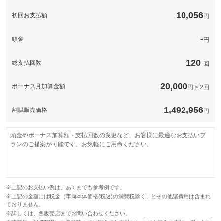
このパックの見積もり依頼（無料）
10,056
初回お支払額
円
-
頭金
円
120
総支払回数
回
20,000
ボーナス月加算金額
円 × 2回
1,492,956
割賦販売価格
円
頭金やボーナス加算額・支払回数の変更など、お客様に最適なお支払いプ
ランのご提案が可能です。お気軽にご用命ください。
※上記のお支払い例は、あくまでも参考例です。
※上記の金額には税金（車両本体価格(税込)の消費税除く）とその他諸費用は含まれ
ておりません。
※詳しくは、各販売店までお問い合わせください。