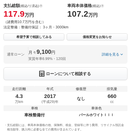
支払総額
車両本体価格
(税込/リ済込)
(税込)
117.9
107.2
万円
万円
（諸費用10.7万円を含む）
法定整備：
整備付
保証：
3ヶ月・3000km
希望予算で相談してみる
価格変更をお知らせ
9,100
月々
円
通常ローン
詳細を見る
実質年率6.99%・120回
ローンについて相談する
走行距離
年式
修復歴
排気量
4.3
2017
660
なし
万km
(平成29)年
cc
車検
車体色
車検整備付
パールホワイトＩＩＩ
支払総額には、車両本体価格の他、保険料、税金、登録等に伴う費用、リサイクル預託金
相当額等、購入時に必要な全ての費用が含まれています。