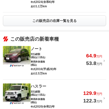
2024(令和6)年
年式
1.1万km
走行
この販売店の在庫一覧を見る
この販売店の新着車種
ノート
支払総額
64.9
万円
(税込)(リ済込)
車両本体価格
53.8
万円
(税込)
2016(平成28)年
年式
2.5万km
走行
ハスラー
支払総額
129.9
万円
(税込)(リ済込)
車両本体価格
122.3
万円
(税込)
2020(令和2)年
年式