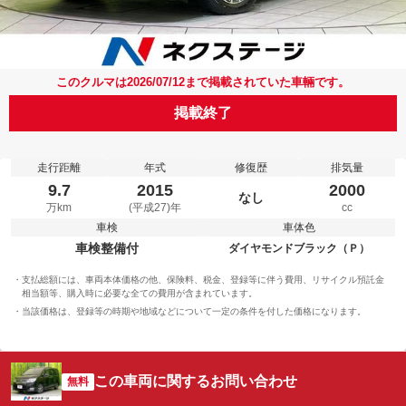
このクルマは2026/07/12まで掲載されていた車輛です。
掲載終了
走行距離
年式
修復歴
排気量
9.7
2015
2000
なし
万km
(平成27)年
cc
車検
車体色
車検整備付
ダイヤモンドブラック（Ｐ）
支払総額には、車両本体価格の他、保険料、税金、登録等に伴う費用、リサイクル預託金
相当額等、購入時に必要な全ての費用が含まれています。
当該価格は、登録等の時期や地域などについて一定の条件を付した価格になります。
この車両に関するお問い合わせ
無料