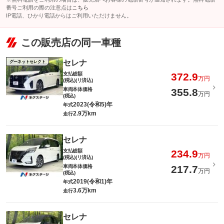
番号ご利用の際の注意点は
こちら
IP電話、ひかり電話からはご利用いただけません。
この販売店の同一車種
セレナ
グーネットセレクト
支払総額
372.9
万円
(税込)(リ済込)
車両本体価格
355.8
万円
(税込)
2023(令和5)年
年式
2.9万km
走行
セレナ
支払総額
234.9
万円
(税込)(リ済込)
車両本体価格
217.7
万円
(税込)
2019(令和1)年
年式
3.6万km
走行
セレナ