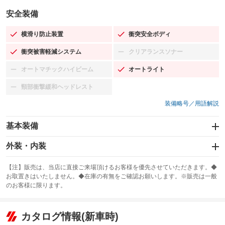
安全装備
横滑り防止装置
衝突安全ボディ
：装備あり
：装備あり
衝突被害軽減システム
クリアランスソナー
：装備あり
：装備なし
オートマチックハイビーム
オートライト
：装備なし
：装備あり
頸部衝撃緩和ヘッドレスト
：装備なし
装備略号／用語解説
基本装備
エアバッグ：運転席/助手席
外装・内装
：装備あり
スライドドア：両面電動
カーナビ：SDナビ
：装備あり
：装備あり
【注】販売は、当店に直接ご来場頂けるお客様を優先させていただきます。◆
お取置きはいたしません。◆在庫の有無をご確認お願いします。※販売は一般
サンルーフ
ABS
TV：フルセグ
：装備なし
：装備あり
：装備あり
のお客様に限ります。
エアコン
Wエアコン
オーディオ：CDまたはCDチェンジャー
：装備あり
：装備あり
：装備あり
リフトアップ
パワーステアリング
カタログ情報(新車時)
ビジュアル：-／DVD再生
：装備なし
：装備あり
：装備あり