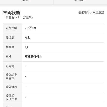
車両状態
装備略号／用語解説
（日産セレナ 宮城県）
走行距離
9.7万km
修復歴
なし
禁煙車
車検
車検整備付
?
記録簿
-
輸入認定
-
中古車
輸入経路
-
登録済
-
未使用車
ワン