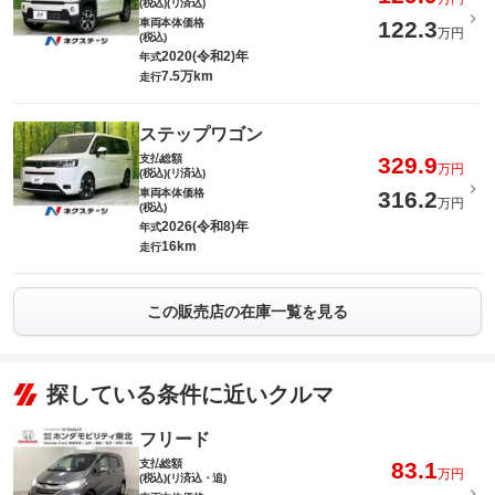
(税込)(リ済込)
車両本体価格
122.3
万円
(税込)
2020(令和2)年
年式
7.5万km
走行
ステップワゴン
支払総額
329.9
万円
(税込)(リ済込)
車両本体価格
316.2
万円
(税込)
2026(令和8)年
年式
16km
走行
この販売店の在庫一覧を見る
探している条件に近いクルマ
フリード
支払総額
83.1
万円
(税込)(リ済込・追)