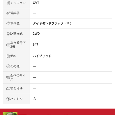
ミッション
CVT
過給器
―
車体色
ダイヤモンドブラック（Ｐ）
駆動方式
2WD
車台番号下
647
3桁
燃料
ハイブリッド
その他
―
全体のサイ
―
ズ
荷台寸法
―
ハンドル
右