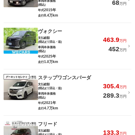
車両本体価格
68
万円
(税込)
2015年
年式
8.4万km
走行
ヴォクシー
支払総額
463.9
万円
(税込)(リ済込・追)
車両本体価格
452
万円
(税込)
2025年
年式
1.0万km
走行
ステップワゴンスパーダ
グーネットセレクト
支払総額
305.4
万円
(税込)(リ済込・追)
車両本体価格
289.3
万円
(税込)
2021年
年式
4.7万km
走行
フリード
支払総額
133.3
万円
(税込)(リ済込・追)