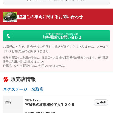
シートエアコン
全周囲カメラ
：装備なし
：装備なし
サイドカメラ
ルーフレール
この車両に関するお問い合わせ
：装備なし
無料
：装備なし
エアサスペンション
ヘッドライトウォッシャー
：装備なし
：装備なし
装備略号／用語解説
まずは在庫確認・見積り依頼
無料電話でお問い合わせ
お気軽にどうぞ。問合せ後に何度もご連絡が届くことはありません。メールア
ドレスは販売店に公開されません。
※無料電話をご利用の場合は、販売店へお客様の電話番号が通知されます。無料電話
番号ご利用の際の注意点は
こちら
IP電話、ひかり電話からはご利用いただけません。
販売店情報
ネクステージ 名取店
981-1226
住所
MAP
宮城県名取市植松字入生２０５