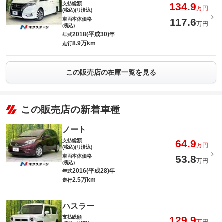
支払総額
134.9
万円
(税込)(リ済込)
車両本体価格
117.6
万円
(税込)
2018(平成30)年
年式
8.9万km
走行
この販売店の在庫一覧を見る
この販売店の新着車種
ノート
支払総額
64.9
万円
(税込)(リ済込)
車両本体価格
53.8
万円
(税込)
2016(平成28)年
年式
2.5万km
走行
ハスラー
支払総額
129.9
万円