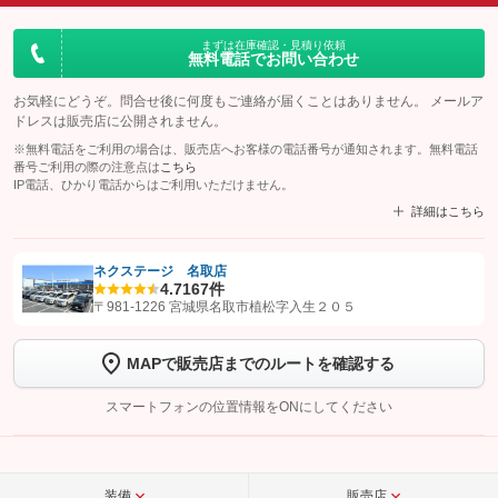
まずは在庫確認・見積り依頼
無料電話でお問い合わせ
お気軽にどうぞ。問合せ後に何度もご連絡が届くことはありません。 メールア
ドレスは販売店に公開されません。
※無料電話をご利用の場合は、販売店へお客様の電話番号が通知されます。無料電話
番号ご利用の際の注意点は
こちら
IP電話、ひかり電話からはご利用いただけません。
詳細はこちら
ネクステージ 名取店
4.7
167件
【STEP1】
認証画面でグーネットを友だち追加してから「許可する」ボタンを押
〒981-1226 宮城県名取市植松字入生２０５
します
MAPで販売店までのルートを確認する
【STEP2】
トーク画面で
ボタンをタップして問い合わせを
完了してください。
スマートフォンの位置情報をONにしてください
こちら
装備
販売店