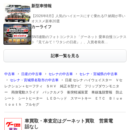
新型車情報
【2026年8月】人気のハイエースにすぐ乗れる!? 納期が早い
オススメ新車20選
カーライフ
SNS連動のフォトコンテスト「グーネット 愛車自慢コンテス
ト『見てみて！ワタシの日産』」、入賞者発表…
記事一覧を見る
中古車
日産の中古車
セレナの中古車
セレナ・宮城県の中古車
セレナ・宮城県名取市の中古車
日産 セレナ ハイウェイスター Ｖセ
レクション＋セーフティ ＳＨＶ 純正８型ナビ フリップダウンモニタ
ー 両側電動スライド バックカメラ 衝突軽減装置 車線逸脱警報 防止
シート シートヒーター ＬＥＤヘッド スマートキー ＥＴＣ Ｂｌｕｅ
ｔｏｏｔｈ フルセグ
車買取・車査定はグーネット買取 営業電
話なし