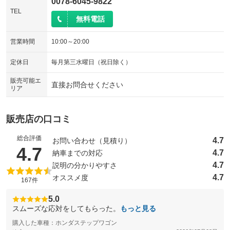
0078-6045-9822
TEL
無料電話
営業時間
10:00～20:00
定休日
毎月第三水曜日（祝日除く）
販売可能エ
直接お問合せください
リア
販売店の口コミ
総合評価
4.7
お問い合わせ（見積り）
（5点満点中）
4.7
4.7
納車までの対応
4.7
説明の分かりやすさ
4.7
オススメ度
167件
5.0
スムーズな応対をしてもらった。
もっと見る
購入した車種：ホンダステップワゴン