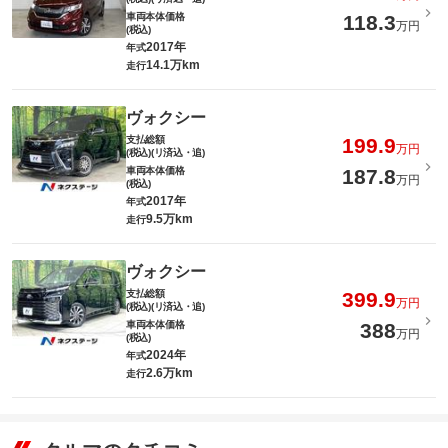
車両本体価格
118.3
万円
(税込)
2017年
年式
14.1万km
走行
ヴォクシー
支払総額
199.9
万円
(税込)(リ済込・追)
車両本体価格
187.8
万円
(税込)
2017年
年式
9.5万km
走行
ヴォクシー
支払総額
399.9
万円
(税込)(リ済込・追)
車両本体価格
388
万円
(税込)
2024年
年式
2.6万km
走行