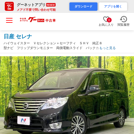
グーネットアプリ
RENEW
ダウンロード
アプリを開く
メアド不要で問い合わせ可能
0
お気に入り
閲覧履歴
日産 セレナ
ハイウェイスター Ｖセレクション＋セーフティ ＳＨＶ 純正８
型ナビ フリップダウンモニター 両側電動スライド バックカメ
もっと見る
ラ 衝突軽減装置 車線逸脱警報 防止シート シートヒーター
ＬＥＤヘッド スマートキー ＥＴＣ Ｂｌｕｅｔｏｏｔｈ フル
セグ（宮城県）