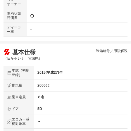
-
オーナー
車両状態
評価書
ディーラ
-
ー車
基本仕様
装備略号／用語解説
（日産セレナ 宮城県）
年式（初度
2015(平成27)年
登録）
排気量
2000cc
乗車定員
８名
ドア
5D
エコカー減
－
税対象車