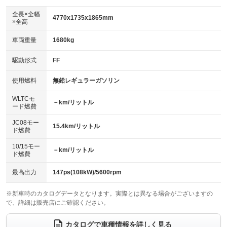
ダウンヒルアシストコントロール
アルミホイール：16インチ
：装備なし
：装備あり
全長×全幅
4770x1735x1865mm
×全高
パワーウィンドウ
盗難防止システム
革シート
ハーフレザーシート
：装備あり
：装備あり
：装備なし
：装備なし
車両重量
1680kg
アイドリングストップ
ドライブレコーダー
キーレス
LEDヘッドランプ
：装備あり
：装備なし
：装備あり
：装備あり
USB入力端子
Bluetooth接続
駆動形式
FF
HID(キセノンライト)
ポータブルナビ
：装備なし
：装備あり
：装備なし
：装備なし
100V電源
クリーンディーゼル
バックカメラ
ETC
使用燃料
無鉛レギュラーガソリン
：装備なし
：装備なし
：装備あり
：装備あり
センターデフロック
エアロ
スマートキー
：装備なし
WLTCモ
：装備なし
：装備あり
－km/リットル
ード燃費
レンタカーアップ
展示・試乗車
ローダウン
ランフラットタイヤ
：装備なし
：装備なし
：装備なし
：装備なし
JC08モー
15.4km/リットル
ド燃費
電動格納ミラー
パワーシート
3列シート
：装備あり
：装備なし
：装備あり
10/15モー
装備略号／用語解説
－km/リットル
ベンチシート
フルフラットシート
ド燃費
：装備なし
：装備なし
チップアップシート
オットマン
：装備なし
：装備なし
最高出力
147ps(108kW)/5600rpm
電動格納サードシート
シートヒーター
：装備なし
：装備あり
※新車時のカタログデータとなります。実際とは異なる場合がございますの
で、詳細は販売店にご確認ください。
ウォークスルー
後席モニター
：装備なし
：装備あり
電動リアゲート
フロントカメラ
カタログで車種情報を詳しく見る
：装備なし
：装備なし