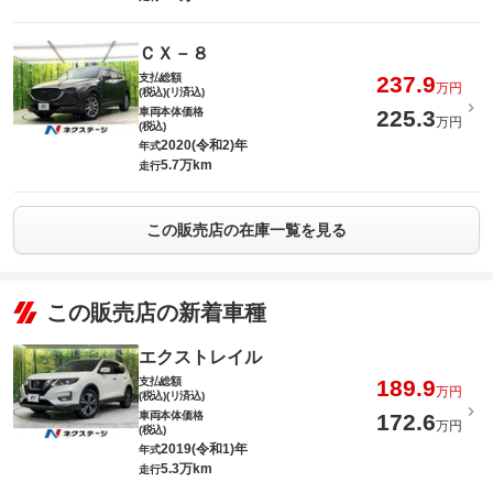
ＣＸ－８
支払総額
237.9
万円
(税込)(リ済込)
車両本体価格
225.3
万円
(税込)
2020(令和2)年
年式
5.7万km
走行
この販売店の在庫一覧を見る
この販売店の新着車種
エクストレイル
支払総額
189.9
万円
(税込)(リ済込)
車両本体価格
172.6
万円
(税込)
2019(令和1)年
年式
5.3万km
走行