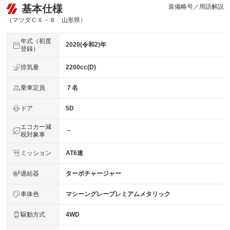
基本仕様
装備略号／用語解説
（マツダＣＸ－８ 山形県）
年式（初度
2020(令和2)年
登録）
排気量
2200cc(D)
乗車定員
７名
ドア
5D
エコカー減
－
税対象車
ミッション
AT6速
過給器
ターボチャージャー
車体色
マシーングレープレミアムメタリック
駆動方式
4WD