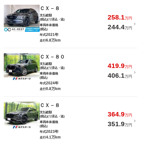
ＣＸ－８
支払総額
258.1
万円
(税込)(リ済込・追)
車両本体価格
244.4
万円
(税込)
2021年
年式
6.8万km
走行
ＣＸ－８０
支払総額
419.9
万円
(税込)(リ済込・追)
車両本体価格
406.1
万円
(税込)
2024年
年式
0.8万km
走行
ＣＸ－８
支払総額
364.9
万円
(税込)(リ済込・追)
車両本体価格
351.9
万円
(税込)
2023年
年式
4.1万km
走行