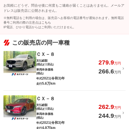
お気軽にどうぞ。問合せ後に何度もご連絡が届くことはありません。メールア
ドレスは販売店に公開されません。
※無料電話をご利用の場合は、販売店へお客様の電話番号が通知されます。無料電話
番号ご利用の際の注意点は
こちら
IP電話、ひかり電話からはご利用いただけません。
この販売店の同一車種
ＣＸ－８
支払総額
279.9
万円
(税込)(リ済込)
車両本体価格
266.6
万円
(税込)
2021(令和3)年
年式
5.6万km
走行
ＣＸ－８
支払総額
262.9
万円
(税込)(リ済込)
車両本体価格
244.9
万円
(税込)
2021(令和3)年
年式
4.9万km
走行