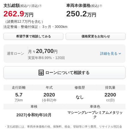
支払総額
車両本体価格
(税込/リ済込)
(税込)
262.9
250.2
万円
万円
（諸費用12.7万円を含む）
法定整備：
整備付
保証：
3ヶ月・3000km
希望予算で相談してみる
価格変更をお知らせ
20,700
月々
円
通常ローン
詳細を見る
実質年率6.99%・120回
ローンについて相談する
走行距離
年式
修復歴
排気量
5.7
2020
2200
なし
万km
(令和2)年
cc(D)
車検
車体色
マシーングレープレミアムメタリッ
2027(令和9)年10月
ク
支払総額には、車両本体価格の他、保険料、税金、登録等に伴う費用、リサイクル預託金