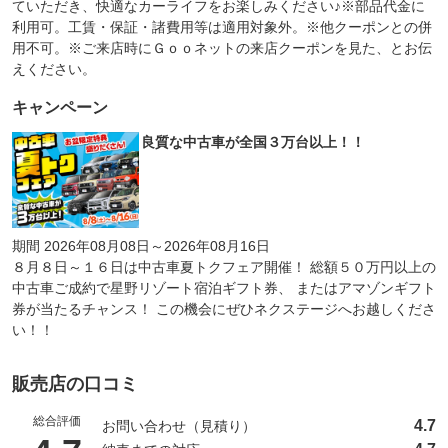
ていただき、快適なカーライフをお楽しみください♪※部品代金に
利用可。工賃・保証・諸費用等は適用対象外。※他クーポンとの併
用不可。※ご来店時にＧｏｏネットの来店クーポンを見た、とお伝
えください。
キャンペーン
良質な中古車が全国３万台以上！！
期間 2026年08月08日～2026年08月16日
８月８日～１６日は中古車夏トクフェア開催！ 総額５０万円以上の
中古車ご成約で星野リゾート宿泊ギフト券、 またはアマゾンギフト
券が当たるチャンス！ この機会にぜひネクステージへお越しくださ
い！！
販売店の口コミ
総合評価
4.7
お問い合わせ（見積り）