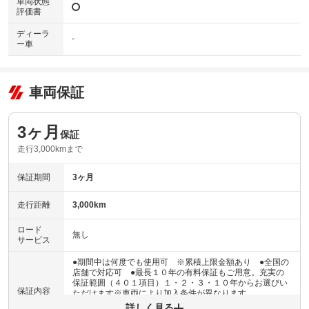
車両状態
評価書
ディーラ
-
ー車
車両保証
3ヶ月
保証
走行3,000kmまで
保証期間
3ヶ月
走行距離
3,000km
ロード
無し
サービス
●期間中は何度でも使用可 ※累積上限金額あり ●全国の
店舗で対応可 ●最長１０年の有料保証もご用意。充実の
保証範囲（４０１項目）１・２・３・１０年からお選びい
保証内容
ただけます※車両により加入条件が異なります
詳しく見る