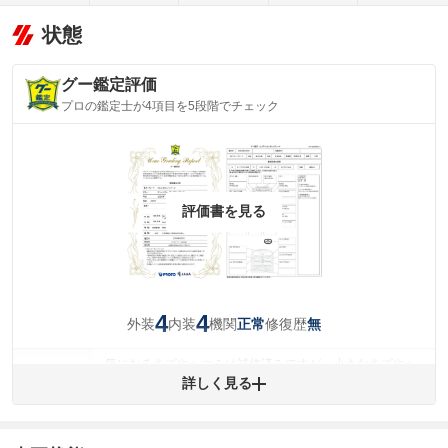
状態
グー鑑定評価
プロの鑑定士が4項目を5段階でチェック
評価書を見る
4
4
外装
内装
機関
修復歴
正常
無
気になるキズやヘコミは補修済みですが、小さなキズやヘ
外装
コミが残っています。
詳しく見る
(車両外装)
キズ・へこみについて問い合わせる
内装
気になる汚れ等が、部分的にあります。