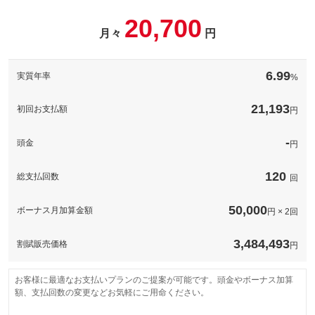
パック内容
20,700
このパックの見積もり依頼（無料）
備考
－
月々
円
このパックの見積もり依頼（無料）
備考
－
6.99
実質年率
%
このパックの見積もり依頼（無料）
21,193
初回お支払額
円
-
頭金
円
120
総支払回数
回
50,000
ボーナス月加算金額
円 × 2回
3,484,493
割賦販売価格
円
お客様に最適なお支払いプランのご提案が可能です。頭金やボーナス加算
額、支払回数の変更などお気軽にご用命ください。