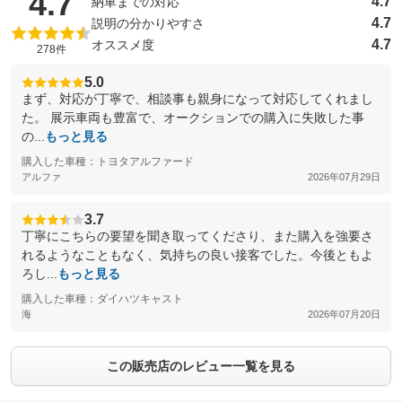
（5点満点中）
4.7
4.7
納車までの対応
4.7
説明の分かりやすさ
4.7
オススメ度
278件
5.0
まず、対応が丁寧で、相談事も親身になって対応してくれまし
た。 展示車両も豊富で、オークションでの購入に失敗した事
の...
もっと見る
購入した車種：トヨタアルファード
アルファ
2026年07月29日
3.7
丁寧にこちらの要望を聞き取ってくださり、また購入を強要さ
れるようなこともなく、気持ちの良い接客でした。今後ともよ
ろし...
もっと見る
購入した車種：ダイハツキャスト
海
2026年07月20日
この販売店のレビュー一覧を見る