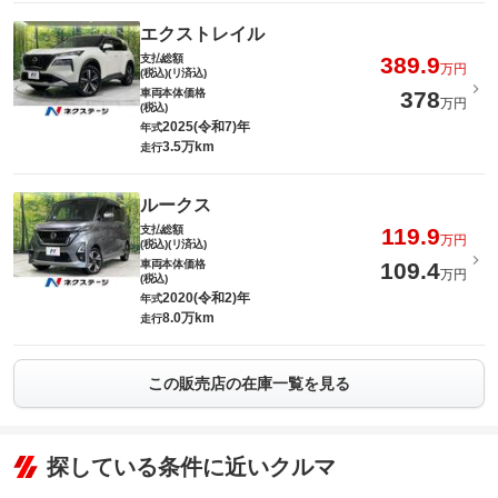
エクストレイル
支払総額
389.9
万円
(税込)(リ済込)
車両本体価格
378
万円
(税込)
2025(令和7)年
年式
3.5万km
走行
ルークス
支払総額
119.9
万円
(税込)(リ済込)
車両本体価格
109.4
万円
(税込)
2020(令和2)年
年式
8.0万km
走行
この販売店の在庫一覧を見る
探している条件に近いクルマ