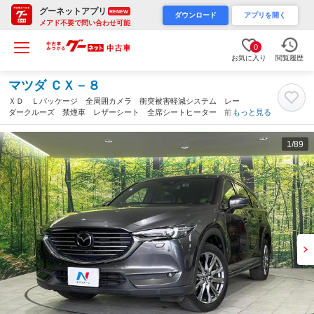
グーネットアプリ
RENEW
ダウンロード
アプリを開く
メアド不要で問い合わせ可能
0
お気に入り
閲覧履歴
マツダ ＣＸ－８
ＸＤ Ｌパッケージ 全周囲カメラ 衝突被害軽減システム レー
ダークルーズ 禁煙車 レザーシート 全席シートヒーター 前席
もっと見る
シートエアコン ドラレコ コーナーセンサー スマートキー Ｌ
ＥＤヘッド（山形県）
1
/89