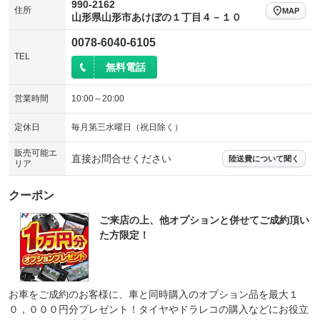
990-2162
住所
MAP
山形県山形市あけぼの１丁目４－１０
0078-6040-6105
TEL
無料電話
営業時間
10:00～20:00
定休日
毎月第三水曜日（祝日除く）
販売可能エ
直接お問合せください
陸送費について聞く
リア
クーポン
ご来店の上、他オプションと併せてご成約頂い
た方限定！
お車をご成約のお客様に、車と同時購入のオプション品を最大１
０，０００円分プレゼント！タイヤやドラレコの購入などにお役立