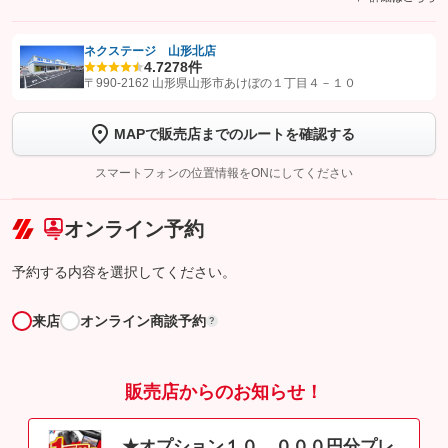
ネクステージ 山形北店
4.7
278件
【STEP1】
認証画面でグーネットを友だち追加してから「許可する」ボタンを押
〒990-2162 山形県山形市あけぼの１丁目４－１０
します
MAPで販売店までのルートを確認する
【STEP2】
トーク画面で
ボタンをタップして問い合わせを
完了してください。
スマートフォンの位置情報をONにしてください
こちら
オンライン予約
予約する内容を選択してください。
来店
オンライン商談予約
?
販売店からのお知らせ！
★オプション１０，０００円分プレ