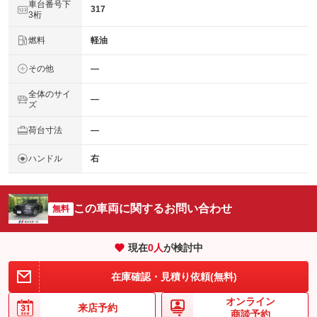
車台番号下
317
3桁
燃料
軽油
その他
―
全体のサイ
―
ズ
荷台寸法
―
ハンドル
右
この車両に関するお問い合わせ
無料
現在
0
人
が検討中
在庫確認・見積り依頼(無料)
オンライン
来店予約
商談予約