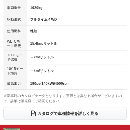
革シート
ハーフレザーシート
：装備あり
：装備あり
：装備あり
：装備なし
車両重量
1920kg
アイドリングストップ
ドライブレコーダー
キーレス
LEDヘッドランプ
：装備あり
：装備あり
：装備あり
：装備あり
USB入力端子
Bluetooth接続
駆動形式
フルタイム４WD
HID(キセノンライト)
ポータブルナビ
：装備なし
：装備あり
：装備なし
：装備なし
100V電源
クリーンディーゼル
バックカメラ
ETC
使用燃料
軽油
：装備なし
：装備なし
：装備あり
：装備あり
センターデフロック
エアロ
スマートキー
：装備なし
WLTCモ
：装備なし
：装備あり
15.4km/リットル
ード燃費
レンタカーアップ
展示・試乗車
ローダウン
ランフラットタイヤ
：装備なし
：装備なし
：装備なし
：装備なし
JC08モー
－km/リットル
ド燃費
電動格納ミラー
パワーシート
3列シート
：装備あり
：装備あり
：装備あり
10/15モー
装備略号／用語解説
－km/リットル
ベンチシート
フルフラットシート
ド燃費
：装備なし
：装備なし
チップアップシート
オットマン
：装備なし
：装備なし
最高出力
190ps(140kW)/4500rpm
電動格納サードシート
シートヒーター
：装備なし
：装備あり
※新車時のカタログデータとなります。実際とは異なる場合がございますの
で、詳細は販売店にご確認ください。
ウォークスルー
後席モニター
：装備なし
：装備なし
電動リアゲート
フロントカメラ
カタログで車種情報を詳しく見る
：装備なし
：装備あり
シートエアコン
全周囲カメラ
：装備あり
：装備あり