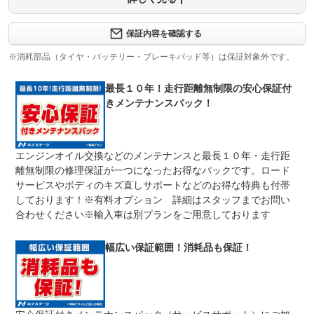
保証内容について問い合わせる
３ヶ月・３０００ｋｍ以内ならエンジン、トランスミッシ
保証内容を確認する
保証項目
ョン、ハイブリッド、ステアリング、ブレーキの各機構に
おける主要項目を無償修理（または交換）いたします。
※消耗部品（タイヤ・バッテリー・ブレーキパッド等）は保証対象外です。
修理回数
無制限
最長１０年！走行距離無制限の安心保証付
きメンテナンスパック！
車両本体価格
期間中は何度でも修理可能！修理金額は車両本体価格の１
上限金額
００％までしっかり保証します。車両本体価格５０万円以
下の場合は５０万円まで保証します。
エンジンオイル交換などのメンテナンスと最長１０年・走行距
無し
離無制限の修理保証が一つになったお得なパックです。ロード
免責金
保証修理の対象となる場合は、お客様の費用負担は一切ご
ざいません。
サービスやボディのキズ直しサポートなどのお得な特典も付帯
しております！※有料オプション 詳細はスタッフまでお問い
全国のネクステージで受付可能！ご遠方でネクステージに
保証修理
持ち込めないお客様も保証修理はお受け頂けます。詳細
合わせください※輸入車は別プランをご用意しております
受付先
は、スタッフまでお気軽にお尋ねください。
整備付 法定12ヶ月または法定24ヶ月点検整備付
幅広い保証範囲！消耗品も保証！
法定整備
※車検なし・車検整備付の場合は法定24ヶ月点検整備付
※商用車は6ヶ月または12ヶ月点検整備付
１．契約後～納車までに法定点検を実施致します。 ２．
法定整備
支払総額に整備代金を含んでおります。 ３．点検記録簿
について
が発行されます。