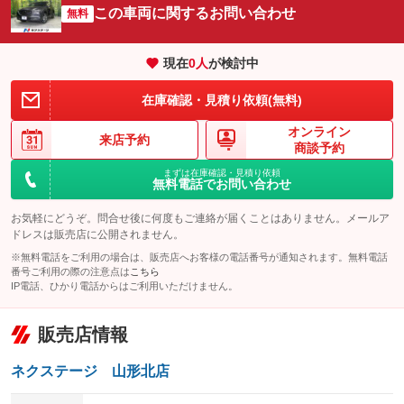
サイドカメラ
ルーフレール
この車両に関するお問い合わせ
：装備あり
無料
：装備なし
エアサスペンション
ヘッドライトウォッシャー
：装備なし
：装備なし
現在
0
人
が検討中
装備略号／用語解説
在庫確認・見積り依頼(無料)
オンライン
来店予約
商談予約
まずは在庫確認・見積り依頼
無料電話でお問い合わせ
お気軽にどうぞ。問合せ後に何度もご連絡が届くことはありません。メールア
ドレスは販売店に公開されません。
※無料電話をご利用の場合は、販売店へお客様の電話番号が通知されます。無料電話
番号ご利用の際の注意点は
こちら
IP電話、ひかり電話からはご利用いただけません。
販売店情報
ネクステージ 山形北店