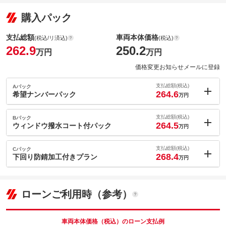
購入パック
支払総額
車両本体価格
(税込/リ済込)
(税込)
262.9
250.2
万円
万円
価格変更お知らせメールに登録
支払総額(税込)
Aパック
264.6
希望ナンバーパック
万円
内：オプシ
1.7
ョン価格
支払総額(税込)
Bパック
万円
264.5
(税込)
ウィンドウ撥水コート付パック
万円
車両本体価
250.2
万円
内：オプシ
格
1.6
ョン価格
支払総額(税込)
Cパック
万円
268.4
(税込)
下回り防錆加工付きプラン
万円
車両本体価
250.2
万円
内：オプシ
格
パック内容
5.5
ョン価格
万円
(税込)
ローンご利用時（参考）
車両本体価
250.2
万円
格
パック内容
備考
－
車両本体価格（税込）のローン支払例