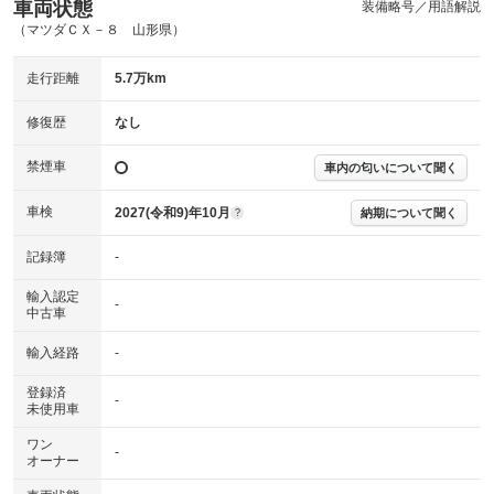
(内装状態)
車両状態
装備略号／用語解説
（マツダＣＸ－８ 山形県）
主要機関に不具合はありません。
機関
走行距離
5.7万km
詳細は鑑定書をご確認ください。
修復歴
修復歴
なし
※グー鑑定は保証サービスではございません。購入時は必ず現車をご確認
下さい。
禁煙車
車内の匂いについて聞く
※実際にお渡しするコンディションチェックシートにつきましては、形式
および表示項目が異なる場合がございます。
※グー鑑定の評価はあくまでも記載している鑑定日の鑑定結果となりま
車検
2027(令和9)年10月
納期について聞く
?
す。車両情報等の詳細は各販売店へお問い合わせ下さい。
記録簿
-
輸入認定
-
中古車
輸入経路
-
登録済
-
未使用車
ワン
-
オーナー