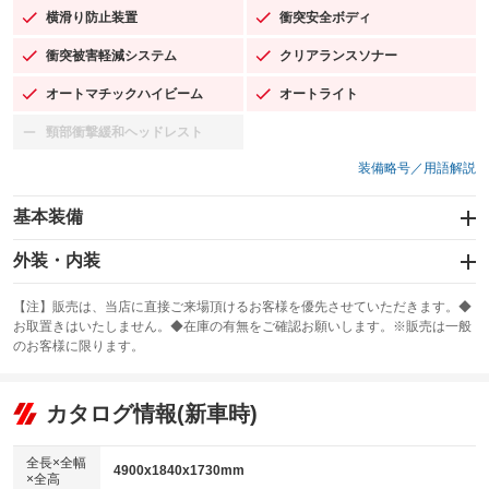
横滑り防止装置
衝突安全ボディ
：装備あり
：装備あり
衝突被害軽減システム
クリアランスソナー
：装備あり
：装備あり
オートマチックハイビーム
オートライト
：装備あり
：装備あり
頸部衝撃緩和ヘッドレスト
：装備なし
装備略号／用語解説
基本装備
エアバッグ：運転席/助手席/サイド
外装・内装
：装備あり
スライドドア
カーナビ：SDナビ
：装備なし
：装備あり
【注】販売は、当店に直接ご来場頂けるお客様を優先させていただきます。◆
お取置きはいたしません。◆在庫の有無をご確認お願いします。※販売は一般
サンルーフ
ABS
TV：ワンセグ
：装備なし
：装備あり
：装備あり
のお客様に限ります。
エアコン
Wエアコン
オーディオ：CDまたはCDチェンジャー
：装備あり
：装備あり
：装備あり
リフトアップ
パワーステアリング
カタログ情報(新車時)
ビジュアル：-／DVD再生
：装備なし
：装備あり
：装備あり
ダウンヒルアシストコントロール
アルミホイール：19インチ
：装備なし
：装備あり
全長×全幅
4900x1840x1730mm
×全高
パワーウィンドウ
盗難防止システム