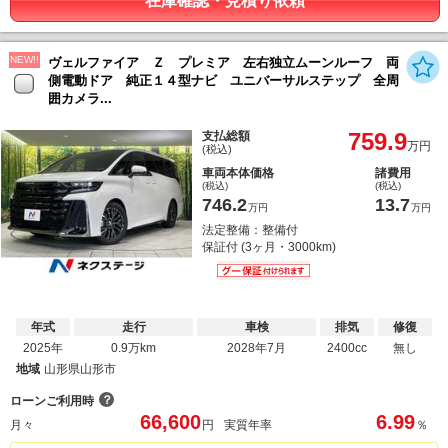
在庫確認・見積り依頼
NEW!!
ヴェルファイア Ｚ プレミア 左右独立ムーンルーフ 両
側電動ドア 純正１４型ナビ ユニバーサルステップ 全周
囲カメラ...
759.9
支払総額
万円
(税込)
車両本体価格
諸費用
(税込)
(税込)
746.2
13.7
万円
万円
法定整備：整備付
保証付 (3ヶ月・3000km)
年式
走行
車検
排気
修復
2025年
0.9万km
2028年7月
2400cc
無し
地域
山形県山形市
？
ローンご利用時
66,600
6.99
月々
円
実質年率
％