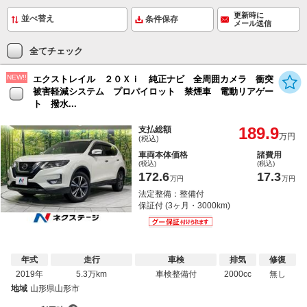
更新時に
条件保存
メール送信
全てチェック
NEW!!
エクストレイル ２０Ｘｉ 純正ナビ 全周囲カメラ 衝突
被害軽減システム プロパイロット 禁煙車 電動リアゲー
ト 撥水...
189.9
支払総額
万円
(税込)
車両本体価格
諸費用
(税込)
(税込)
172.6
17.3
万円
万円
法定整備：整備付
保証付 (3ヶ月・3000km)
年式
走行
車検
排気
修復
2019年
5.3万km
車検整備付
2000cc
無し
地域
山形県山形市