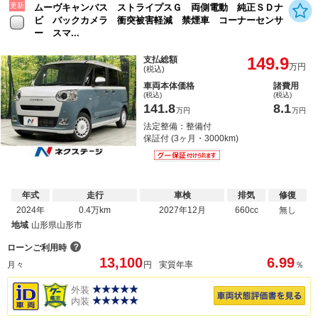
更新
ムーヴキャンバス ストライプスＧ 両側電動 純正ＳＤナ
ビ バックカメラ 衝突被害軽減 禁煙車 コーナーセンサ
ー スマ...
149.9
支払総額
万円
(税込)
車両本体価格
諸費用
(税込)
(税込)
141.8
8.1
万円
万円
法定整備：整備付
保証付 (3ヶ月・3000km)
年式
走行
車検
排気
修復
2024年
0.4万km
2027年12月
660cc
無し
地域
山形県山形市
？
ローンご利用時
13,100
6.99
月々
円
実質年率
％
外装
内装