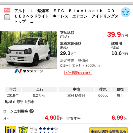
更新
アルト Ｌ 禁煙車 ＥＴＣ Ｂｌｕｅｔｏｏｔｈ ＣＤ
ＬＥＤヘッドライト キーレス エアコン アイドリングス
トップ ...
39.9
支払総額
万円
(税込)
車両本体価格
諸費用
(税込)
(税込)
29.3
10.6
万円
万円
法定整備：整備付
保証付 (3ヶ月・3000km)
年式
走行
車検
排気
修復
2019年
8.2万km
車検整備付
660cc
無し
地域
山形県山形市
？
ローンご利用時
4,900
6.99
月々
円
実質年率
％
外装