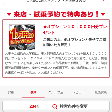
この販売店のメンテナンス情報を見る
★オプション１０，０００円分プレ
ゼント
ご来店の上、他オプションと併せてご成
約頂いた方限定！
お車をご成約のお客様に、車と同時購入のオプション品を最大１０，０００
円分プレゼント！ タイヤやドラレコの購入などにお役立ていただき、快適
ネット予約でキャンペーンに応募しよ
なカーライフをお楽しみください♪ ※部品代金に利用可。工賃・保証・諸費
用等は適用対象外。※他クーポンとの併用不可。※ご来店時にＧｏｏネット
の来店クーポンを見た、とお伝えください。
詳細
在庫
グループ店
レビュー
販売実績
234
検索条件を変更
台