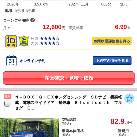
2020年
3.5万km
2027年11月
660cc
無し
地域
山形県山形市
？
ローンご利用時
12,600
6.99
月々
円
実質年率
％
外装
内装
予約空き情報を見る
オンライン予約
在庫確認・見積り依頼
更新
Ｎ－ＢＯＸ Ｇ・ＥＸホンダセンシング ＳＤナビ 衝突軽
減 電動スライドドア 禁煙車 Ｂｌｕｅｔｏｏｔｈ フル
セグ Ｅ...
82.9
支払総額
万円
(税込)
車両本体価格
諸費用
(税込)
(税込)