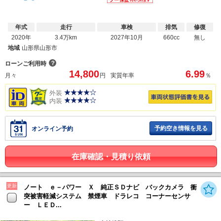
年式
走行
車検
排気
修復
2020年
3.4万km
2027年10月
660cc
無し
地域
山形県山形市
？
ローンご利用時
14,800
6.99
月々
円
実質年率
％
外装
内装
予約空き情報を見る
オンライン予約
在庫確認・見積り依頼
更新
ノート ｅ－パワー Ｘ 純正ＳＤナビ バックカメラ 衝
突被害軽減システム 禁煙車 ドラレコ コーナーセンサ
ー ＬＥＤ...