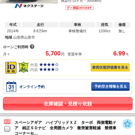
保証付 (3ヶ月・3000km)
年式
走行
車検
排気
修復
2014年
8.6万km
車検整備付
1200cc
無し
地域
山形県山形市
？
ローンご利用時
5,700
6.99
月々
円
実質年率
％
外装
内装
予約空き情報を見る
オンライン予約
在庫確認・見積り依頼
更新
スペーシアギア ハイブリッドＸＺ ターボ 両側電動ド
ア 純正ＳＤナビ 全周囲カメラ 衝突被害軽減 禁煙車
コーナーセ...