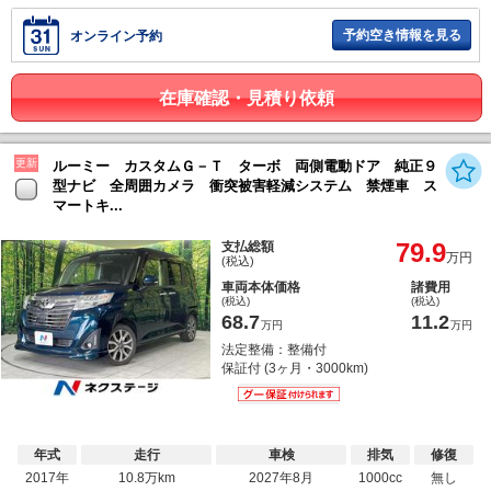
予約空き情報を見る
オンライン予約
在庫確認・見積り依頼
更新
ルーミー カスタムＧ－Ｔ ターボ 両側電動ドア 純正９
型ナビ 全周囲カメラ 衝突被害軽減システム 禁煙車 ス
マートキ...
79.9
支払総額
万円
(税込)
車両本体価格
諸費用
(税込)
(税込)
68.7
11.2
万円
万円
法定整備：整備付
保証付 (3ヶ月・3000km)
年式
走行
車検
排気
修復
2017年
10.8万km
2027年8月
1000cc
無し