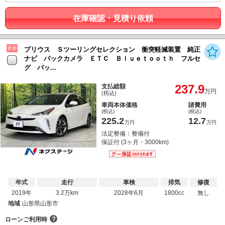
在庫確認・見積り依頼
更新
プリウス Ｓツーリングセレクション 衝突軽減装置 純正
ナビ バックカメラ ＥＴＣ Ｂｌｕｅｔｏｏｔｈ フルセ
グ バッ...
237.9
支払総額
万円
(税込)
車両本体価格
諸費用
(税込)
(税込)
225.2
12.7
万円
万円
法定整備：整備付
保証付 (3ヶ月・3000km)
年式
走行
車検
排気
修復
2019年
3.2万km
2028年6月
1800cc
無し
地域
山形県山形市
？
ローンご利用時