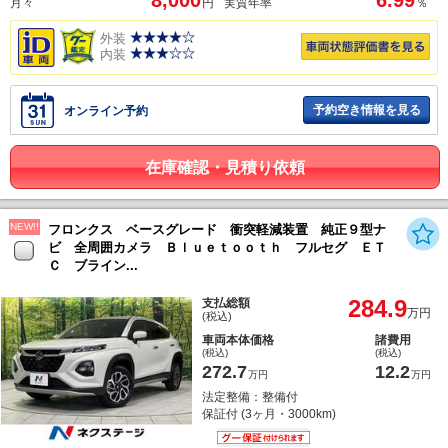
8,000
6.99
月々
円
実質年率
％
外装
内装
予約空き情報を見る
オンライン予約
在庫確認・見積り依頼
NEW!!
フロンクス ベースグレード 衝突軽減装置 純正９型ナ
ビ 全周囲カメラ Ｂｌｕｅｔｏｏｔｈ フルセグ ＥＴ
Ｃ ブライン...
284.9
支払総額
万円
(税込)
車両本体価格
諸費用
(税込)
(税込)
272.7
12.2
万円
万円
法定整備：整備付
保証付 (3ヶ月・3000km)