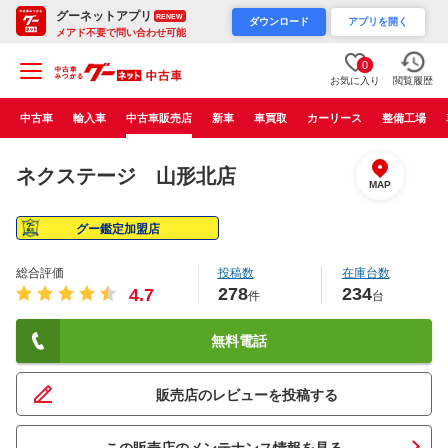
グーネットアプリ
RENEW
ダウンロード
アプリを開く
メアド不要で問い合わせ可能
0
お気に入り
閲覧履歴
中古車
輸入車
中古車販売店
新車
車買取
カーリース
整備工場
ネクステージ 山形北店
MAP
グー鑑定加盟店
総合評価
投稿数
在庫台数
278
234
4.7
件
台
無料電話
販売店のレビューを投稿する