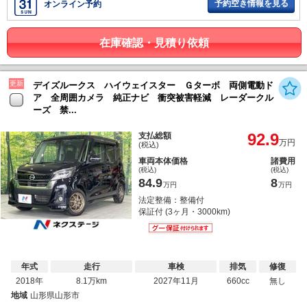
予約空き情報を見る
オンライン予約
在庫確認・見積り依頼
更新
デイズルークス ハイウェイスター Ｇターボ 両側電動ド
ア 全周囲カメラ 純正ナビ 衝突被害軽減 レーダークル
ーズ 禁...
92.9
支払総額
万円
(税込)
車両本体価格
諸費用
(税込)
(税込)
84.9
8
万円
万円
法定整備：整備付
保証付 (3ヶ月・3000km)
年式
走行
車検
排気
修復
2018年
8.1万km
2027年11月
660cc
無し
地域
山形県山形市