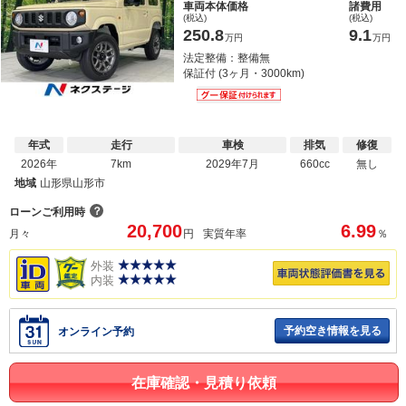
車両本体価格
諸費用
(税込)
(税込)
250.8
9.1
万円
万円
法定整備：整備無
保証付 (3ヶ月・3000km)
年式
走行
車検
排気
修復
2026年
7km
2029年7月
660cc
無し
地域
山形県山形市
？
ローンご利用時
20,700
6.99
月々
円
実質年率
％
外装
内装
予約空き情報を見る
オンライン予約
在庫確認・見積り依頼