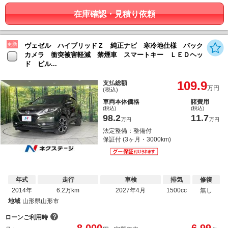
在庫確認・見積り依頼
更新
ヴェゼル ハイブリッドＺ 純正ナビ 寒冷地仕様 バック
カメラ 衝突被害軽減 禁煙車 スマートキー ＬＥＤヘッ
ド ビル...
109.9
支払総額
万円
(税込)
車両本体価格
諸費用
(税込)
(税込)
98.2
11.7
万円
万円
法定整備：整備付
保証付 (3ヶ月・3000km)
年式
走行
車検
排気
修復
2014年
6.2万km
2027年4月
1500cc
無し
地域
山形県山形市
？
ローンご利用時