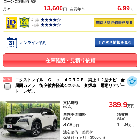
？
ローンご利用時
13,600
6.99
月々
円
実質年率
％
外装
内装
予約空き情報を見る
オンライン予約
在庫確認・見積り依頼
NEW!!
エクストレイル Ｇ ｅ－４ＯＲＣＥ 純正１２型ナビ 全
周囲カメラ 衝突被害軽減システム 禁煙車 電動リアゲー
ト レザ...
389.9
支払総額
万円
(税込)
車両本体価格
諸費用
(税込)
(税込)
378
11.9
万円
万円
法定整備：整備付
保証付 (3ヶ月・3000km)