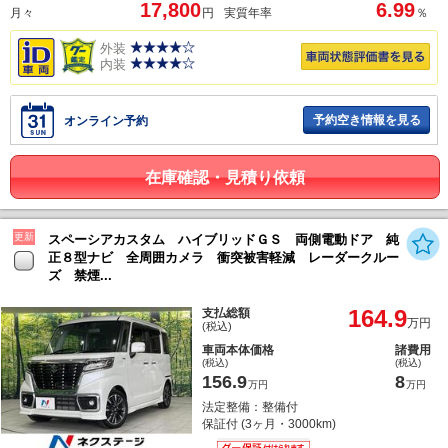
17,800
6.99
月々
円
実質年率
％
外装
内装
予約空き情報を見る
オンライン予約
在庫確認・見積り依頼
更新
スペーシアカスタム ハイブリッドＧＳ 両側電動ドア 純
正８型ナビ 全周囲カメラ 衝突被害軽減 レーダークルー
ズ 禁煙...
164.9
支払総額
万円
(税込)
車両本体価格
諸費用
(税込)
(税込)
156.9
8
万円
万円
法定整備：整備付
保証付 (3ヶ月・3000km)