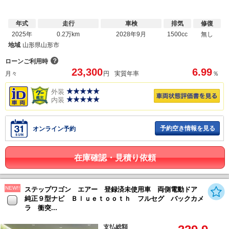
年式
走行
車検
排気
修復
2025年
0.2万km
2028年9月
1500cc
無し
地域
山形県山形市
？
ローンご利用時
23,300
6.99
月々
円
実質年率
％
外装
内装
予約空き情報を見る
オンライン予約
在庫確認・見積り依頼
NEW!!
ステップワゴン エアー 登録済未使用車 両側電動ドア
純正９型ナビ Ｂｌｕｅｔｏｏｔｈ フルセグ バックカメ
ラ 衝突...
支払総額