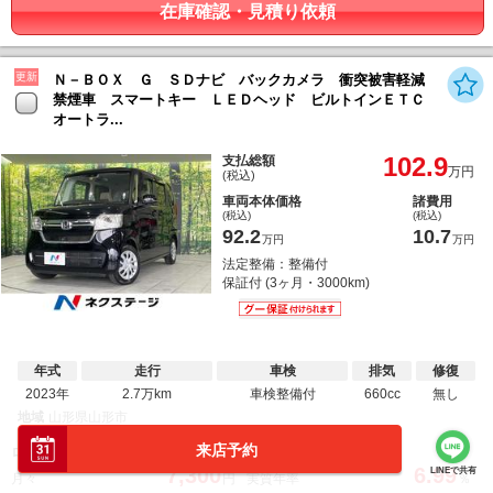
在庫確認・見積り依頼
更新
Ｎ－ＢＯＸ Ｇ ＳＤナビ バックカメラ 衝突被害軽減
禁煙車 スマートキー ＬＥＤヘッド ビルトインＥＴＣ
オートラ...
102.9
支払総額
万円
(税込)
車両本体価格
諸費用
(税込)
(税込)
92.2
10.7
万円
万円
法定整備：整備付
保証付 (3ヶ月・3000km)
年式
走行
車検
排気
修復
2023年
2.7万km
車検整備付
660cc
無し
地域
山形県山形市
来店予約
？
ローンご利用時
7,300
6.99
LINEで共有
月々
円
実質年率
％