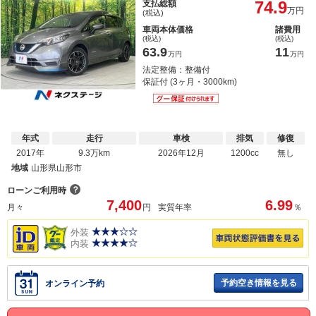
74.9
支払総額
万円
(税込)
車両本体価格
諸費用
(税込)
(税込)
63.9
11
万円
万円
法定整備：整備付
保証付 (3ヶ月・3000km)
年式
走行
車検
排気
修復
2017年
9.3万km
2026年12月
1200cc
無し
地域
山形県山形市
？
ローンご利用時
7,400
6.99
月々
円
実質年率
％
外装
内装
予約空き情報を見る
オンライン予約