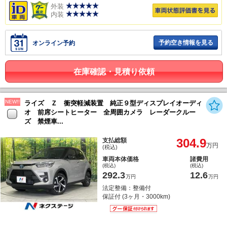
外装
内装
予約空き情報を見る
オンライン予約
在庫確認・見積り依頼
NEW!!
ライズ Ｚ 衝突軽減装置 純正９型ディスプレイオーディ
オ 前席シートヒーター 全周囲カメラ レーダークルー
ズ 禁煙車...
304.9
支払総額
万円
(税込)
車両本体価格
諸費用
(税込)
(税込)
292.3
12.6
万円
万円
法定整備：整備付
保証付 (3ヶ月・3000km)