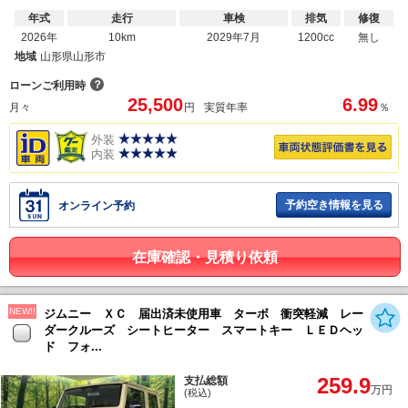
年式
走行
車検
排気
修復
2026年
10km
2029年7月
1200cc
無し
地域
山形県山形市
？
ローンご利用時
25,500
6.99
月々
円
実質年率
％
外装
内装
予約空き情報を見る
オンライン予約
在庫確認・見積り依頼
NEW!!
ジムニー ＸＣ 届出済未使用車 ターボ 衝突軽減 レー
ダークルーズ シートヒーター スマートキー ＬＥＤヘッ
ド フォ...
259.9
支払総額
万円
(税込)