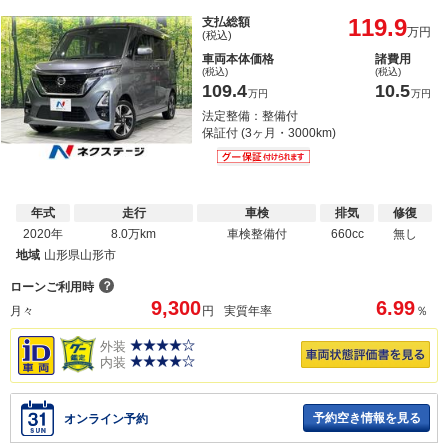
119.9
支払総額
万円
(税込)
車両本体価格
諸費用
(税込)
(税込)
109.4
10.5
万円
万円
法定整備：整備付
保証付 (3ヶ月・3000km)
年式
走行
車検
排気
修復
2020年
8.0万km
車検整備付
660cc
無し
地域
山形県山形市
？
ローンご利用時
9,300
6.99
月々
円
実質年率
％
外装
内装
予約空き情報を見る
オンライン予約