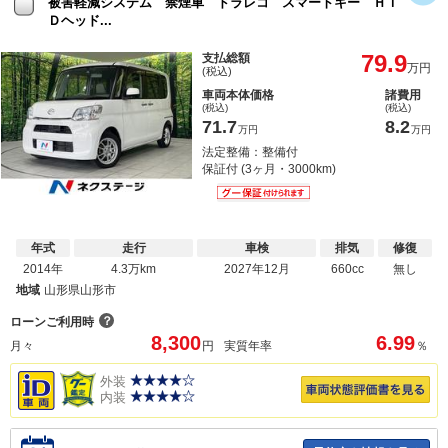
被害軽減システム 禁煙車 ドラレコ スマートキー ＨＩ
Ｄヘッド...
79.9
支払総額
万円
(税込)
車両本体価格
諸費用
(税込)
(税込)
71.7
8.2
万円
万円
法定整備：整備付
保証付 (3ヶ月・3000km)
年式
走行
車検
排気
修復
2014年
4.3万km
2027年12月
660cc
無し
地域
山形県山形市
？
ローンご利用時
8,300
6.99
月々
円
実質年率
％
外装
内装