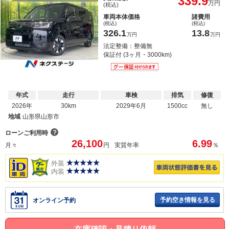
339.9
万円
(税込)
車両本体価格
諸費用
(税込)
(税込)
326.1
13.8
万円
万円
法定整備：整備無
保証付 (3ヶ月・3000km)
年式
走行
車検
排気
修復
2026年
30km
2029年6月
1500cc
無し
地域
山形県山形市
？
ローンご利用時
26,100
6.99
月々
円
実質年率
％
外装
内装
予約空き情報を見る
オンライン予約