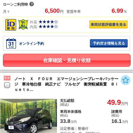
？
ローンご利用時
6,500
6.99
月々
円
実質年率
％
外装
内装
予約空き情報を見る
オンライン予約
在庫確認・見積り依頼
更新
ノート Ｘ ＦＯＵＲ エマージェンシーブレーキパッケー
ジ 寒冷地仕様 純正ナビ フルセグ 衝突軽減装置 Ｂｌ
ｕｅｔｏ...
49.9
支払総額
万円
(税込)
車両本体価格
諸費用
(税込)
(税込)
33.8
16.1
万円
万円
法定整備：整備付