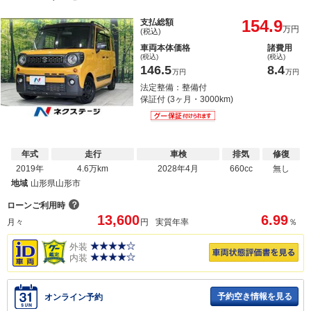
154.9
支払総額
万円
(税込)
車両本体価格
諸費用
(税込)
(税込)
146.5
8.4
万円
万円
法定整備：整備付
保証付 (3ヶ月・3000km)
年式
走行
車検
排気
修復
2019年
4.6万km
2028年4月
660cc
無し
地域
山形県山形市
？
ローンご利用時
13,600
6.99
月々
円
実質年率
％
外装
内装
予約空き情報を見る
オンライン予約