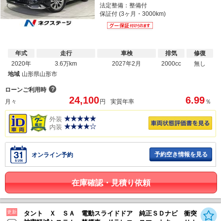
法定整備：整備付
保証付 (3ヶ月・3000km)
年式
走行
車検
排気
修復
2020年
3.6万km
2027年2月
2000cc
無し
地域
山形県山形市
？
ローンご利用時
24,100
6.99
月々
円
実質年率
％
外装
内装
予約空き情報を見る
オンライン予約
在庫確認・見積り依頼
更新
タント Ｘ ＳＡ 電動スライドドア 純正ＳＤナビ 衝突