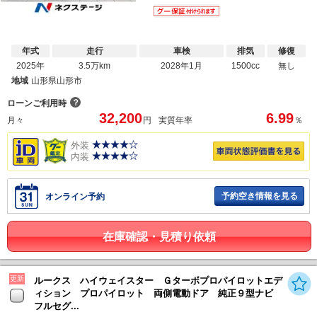
年式
走行
車検
排気
修復
2025年
3.5万km
2028年1月
1500cc
無し
地域
山形県山形市
？
ローンご利用時
32,200
6.99
月々
円
実質年率
％
外装
内装
予約空き情報を見る
オンライン予約
在庫確認・見積り依頼
更新
ルークス ハイウェイスター Ｇターボプロパイロットエデ
ィション プロパイロット 両側電動ドア 純正９型ナビ
フルセグ...