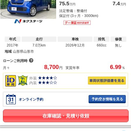
75.5
7.4
万円
万円
法定整備：整備付
保証付 (3ヶ月・3000km)
年式
走行
車検
排気
修復
2017年
7.0万km
2026年12月
660cc
無し
地域
山形県山形市
？
ローンご利用時
8,700
6.99
月々
円
実質年率
％
外装
内装
予約空き情報を見る
オンライン予約
在庫確認・見積り依頼