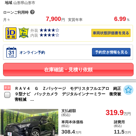
地域
山形県山形市
？
ローンご利用時
7,900
6.99
月々
円
実質年率
％
外装
内装
予約空き情報を見る
オンライン予約
在庫確認・見積り依頼
更新
ＲＡＶ４ Ｇ Ｚパッケージ モデリスタフルエアロ 純正
９型ナビ バックカメラ デジタルインナーミラー 衝突被
害軽減 ...
319.9
支払総額
万円
(税込)
車両本体価格
諸費用
(税込)
(税込)
308.4
11.5
万円
万円