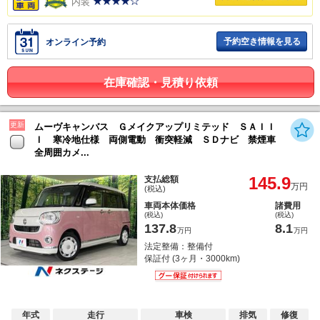
内装
予約空き情報を見る
オンライン予約
在庫確認・見積り依頼
更新
ムーヴキャンバス Ｇメイクアップリミテッド ＳＡＩＩ
Ｉ 寒冷地仕様 両側電動 衝突軽減 ＳＤナビ 禁煙車
全周囲カメ...
145.9
支払総額
万円
(税込)
車両本体価格
諸費用
(税込)
(税込)
137.8
8.1
万円
万円
法定整備：整備付
保証付 (3ヶ月・3000km)
年式
走行
車検
排気
修復