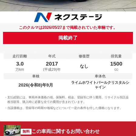
このクルマは2026/05/27まで掲載されていた車輛です。
掲載終了
走行距離
年式
修復歴
排気量
3.0
2017
1500
なし
万km
(平成29)年
cc
車検
車体色
ライムホワイトパールクリスタルシ
2026(令和8)年9月
ャイン
支払総額には、車両本体価格の他、保険料、税金、登録等に伴う費用、リサイクル預託金
相当額等、購入時に必要な全ての費用が含まれています。
当該価格は、登録等の時期や地域などについて一定の条件を付した価格になります。
この車両に関するお問い合わせ
無料