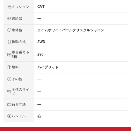
ミッション
CVT
過給器
―
車体色
ライムホワイトパールクリスタルシャイン
駆動方式
2WD
車台番号下
290
3桁
燃料
ハイブリッド
その他
―
全体のサイ
―
ズ
荷台寸法
―
ハンドル
右