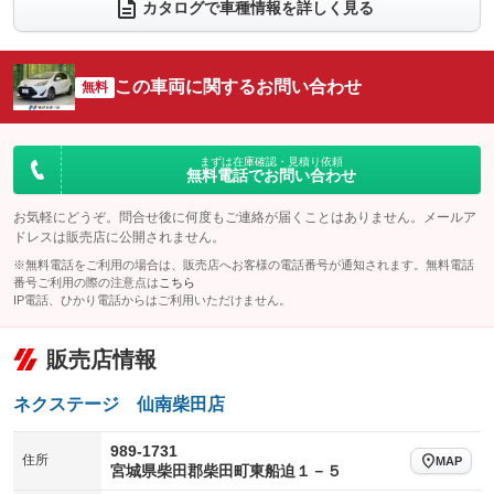
カタログで車種情報を詳しく見る
電動リアゲート
フロントカメラ
：装備なし
：装備なし
シートエアコン
全周囲カメラ
：装備なし
：装備なし
この車両に関するお問い合わせ
サイドカメラ
無料
ルーフレール
：装備なし
：装備なし
エアサスペンション
ヘッドライトウォッシャー
：装備なし
：装備なし
装備略号／用語解説
まずは在庫確認・見積り依頼
無料電話でお問い合わせ
お気軽にどうぞ。問合せ後に何度もご連絡が届くことはありません。メールア
ドレスは販売店に公開されません。
※無料電話をご利用の場合は、販売店へお客様の電話番号が通知されます。無料電話
番号ご利用の際の注意点は
こちら
IP電話、ひかり電話からはご利用いただけません。
販売店情報
ネクステージ 仙南柴田店
989-1731
住所
MAP
宮城県柴田郡柴田町東船迫１－５