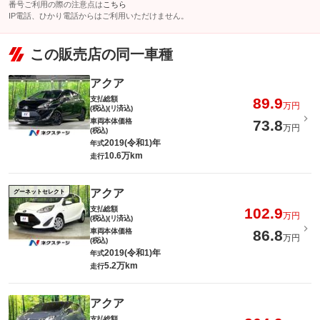
番号ご利用の際の注意点は
こちら
IP電話、ひかり電話からはご利用いただけません。
この販売店の同一車種
アクア
支払総額
89.9
万円
(税込)(リ済込)
車両本体価格
73.8
万円
(税込)
2019(令和1)年
年式
10.6万km
走行
アクア
グーネットセレクト
支払総額
102.9
万円
(税込)(リ済込)
車両本体価格
86.8
万円
(税込)
2019(令和1)年
年式
5.2万km
走行
アクア
支払総額