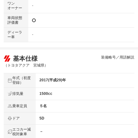
ワン
-
オーナー
車両状態
評価書
ディーラ
-
ー車
基本仕様
装備略号／用語解説
（トヨタアクア 宮城県）
年式（初度
2017(平成29)年
登録）
排気量
1500cc
乗車定員
５名
ドア
5D
エコカー減
－
税対象車