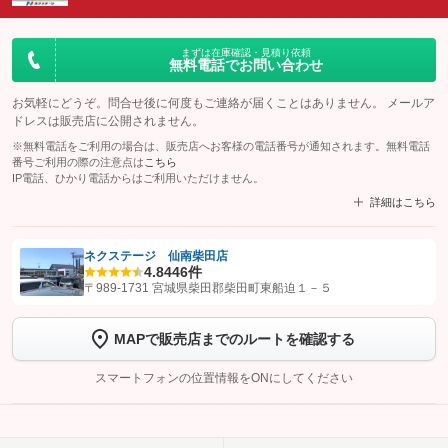
まずは在庫確認・見積り依頼
無料電話でお問い合わせ
お気軽にどうぞ。問合せ後に何度もご連絡が届くことはありません。 メールア
ドレスは販売店に公開されません。
※無料電話をご利用の場合は、販売店へお客様の電話番号が通知されます。無料電話
番号ご利用の際の注意点は
こちら
IP電話、ひかり電話からはご利用いただけません。
詳細はこちら
ネクステージ 仙南柴田店
4.8
446件
【STEP1】
認証画面でグーネットを友だち追加してから「許可する」ボタンを押
〒989-1731 宮城県柴田郡柴田町東船迫１－５
します
MAPで販売店までのルートを確認する
【STEP2】
トーク画面で
ボタンをタップして問い合わせを
完了してください。
スマートフォンの位置情報をONにしてください
こちら