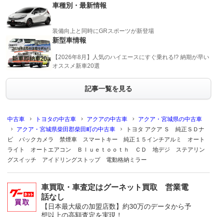
車種別・最新情報
装備向上と同時にGRスポーツが新登場
新型車情報
【2026年8月】人気のハイエースにすぐ乗れる!? 納期が早い
オススメ新車20選
記事一覧を見る
中古車
トヨタの中古車
アクアの中古車
アクア・宮城県の中古車
アクア・宮城県柴田郡柴田町の中古車
トヨタ アクア Ｓ 純正ＳＤナ
ビ バックカメラ 禁煙車 スマートキー 純正１５インチアルミ オート
ライト オートエアコン Ｂｌｕｅｔｏｏｔｈ ＣＤ 地デジ ステアリン
グスイッチ アイドリングストップ 電動格納ミラー
車買取・車査定はグーネット買取 営業電
話なし
【日本最大級の加盟店数】約30万のデータから予
想以上の高額査定を実現！