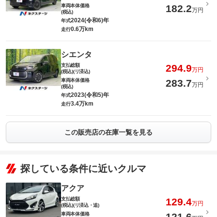
車両本体価格
182.2
万円
(税込)
2024(令和6)年
年式
0.6万km
走行
シエンタ
支払総額
294.9
万円
(税込)(リ済込)
車両本体価格
283.7
万円
(税込)
2023(令和5)年
年式
3.4万km
走行
この販売店の在庫一覧を見る
探している条件に近いクルマ
アクア
支払総額
129.4
万円
(税込)(リ済込・追)
車両本体価格
121.6