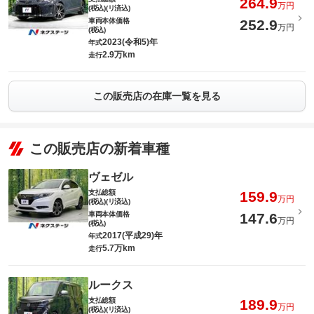
264.9
万円
(税込)(リ済込)
車両本体価格
252.9
万円
(税込)
2023(令和5)年
年式
2.9万km
走行
この販売店の在庫一覧を見る
この販売店の新着車種
ヴェゼル
支払総額
159.9
万円
(税込)(リ済込)
車両本体価格
147.6
万円
(税込)
2017(平成29)年
年式
5.7万km
走行
ルークス
支払総額
189.9
万円
(税込)(リ済込)