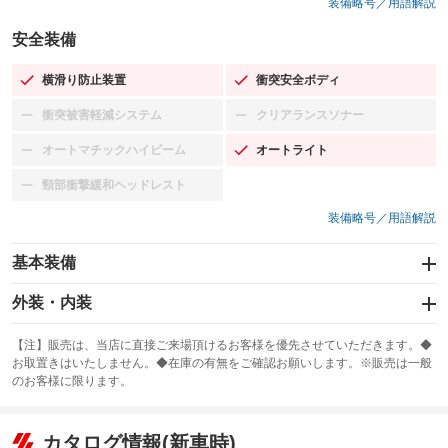
装備略号／用語解説
安全装備
横滑り防止装置
衝突安全ボディ
：装備あり
：装備あり
衝突被害軽減システム
クリアランスソナー
：装備なし
：装備なし
オートマチックハイビーム
オートライト
：装備なし
：装備あり
頸部衝撃緩和ヘッドレスト
：装備なし
装備略号／用語解説
基本装備
エアバッグ：運転席/助手席
外装・内装
：装備あり
スライドドア
カーナビ：SDナビ
：装備なし
：装備あり
【注】販売は、当店に直接ご来場頂けるお客様を優先させていただきます。◆
お取置きはいたしません。◆在庫の有無をご確認お願いします。※販売は一般
サンルーフ
ABS
TV：ワンセグ
：装備なし
：装備あり
：装備あり
のお客様に限ります。
エアコン
Wエアコン
オーディオ：CDまたはCDチェンジャー／ミュージックプレイヤー接続
：装備あり
：装備なし
：装備あり
可／ミュージックサーバー
リフトアップ
パワーステアリング
カタログ情報(新車時)
：装備なし
：装備あり