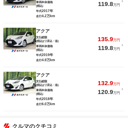
車両本体価格
119.8
万円
(税込)
2017年
年式
4.2万km
走行
アクア
支払総額
135.9
万円
(税込)(リ済込・追)
車両本体価格
119.8
万円
(税込)
2019年
年式
4.9万km
走行
アクア
支払総額
132.9
万円
(税込)(リ済込・追)
車両本体価格
120.9
万円
(税込)
2018年
年式
6.0万km
走行
クルマのクチコミ