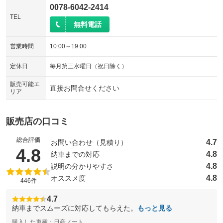
0078-6042-2414
TEL
無料電話
営業時間
10:00～19:00
定休日
毎月第三水曜日（祝日除く）
販売可能エ
直接お問合せください
リア
販売店の口コミ
総合評価
4.7
お問い合わせ（見積り）
（5点満点中）
4.8
4.8
納車までの対応
4.8
説明の分かりやすさ
4.8
オススメ度
446件
4.7
納車までスムーズに対応してもらえた。
もっと見る
購入した車種：日産ノート