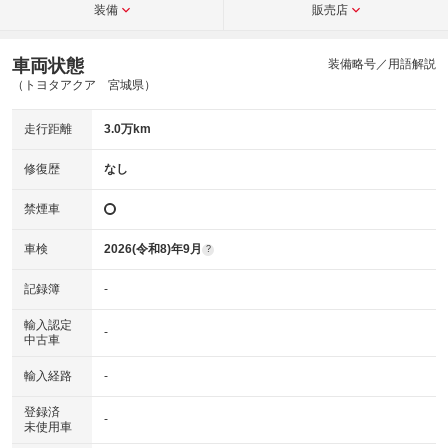
装備
販売店
車両状態
装備略号／用語解説
（トヨタアクア 宮城県）
走行距離
3.0万km
修復歴
なし
禁煙車
車検
2026(令和8)年9月
?
記録簿
-
輸入認定
-
中古車
輸入経路
-
登録済
-
未使用車