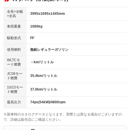
ビジュアル
：装備なし
ダウンヒルアシストコントロール
：装備なし
アルミホイール：15インチ
全長×全幅
：装備あり
3995x1695x1445mm
×全高
パワーウィンドウ
盗難防止システム
：装備あり
：装備あり
革シート
ハーフレザーシート
：装備なし
：装備なし
車両重量
1080kg
アイドリングストップ
ドライブレコーダー
：装備あり
：装備なし
キーレス
LEDヘッドランプ
：装備あり
：装備なし
USB入力端子
Bluetooth接続
駆動形式
FF
：装備なし
：装備あり
HID(キセノンライト)
ポータブルナビ
：装備なし
：装備なし
100V電源
クリーンディーゼル
使用燃料
無鉛レギュラーガソリン
：装備なし
：装備なし
バックカメラ
ETC
：装備あり
：装備なし
センターデフロック
：装備なし
WLTCモ
エアロ
スマートキー
－km/リットル
：装備なし
：装備あり
ード燃費
レンタカーアップ
展示・試乗車
：装備なし
：装備なし
ローダウン
ランフラットタイヤ
：装備なし
：装備なし
JC08モー
35.4km/リットル
ド燃費
電動格納ミラー
：装備あり
パワーシート
3列シート
：装備なし
：装備なし
10/15モー
装備略号／用語解説
37.0km/リットル
ド燃費
ベンチシート
フルフラットシート
：装備なし
：装備なし
チップアップシート
オットマン
最高出力
74ps(54kW)/4800rpm
：装備なし
：装備なし
電動格納サードシート
シートヒーター
：装備なし
：装備なし
※新車時のカタログデータとなります。実際とは異なる場合がございますの
で、詳細は販売店にご確認ください。
ウォークスルー
後席モニター
：装備なし
：装備なし