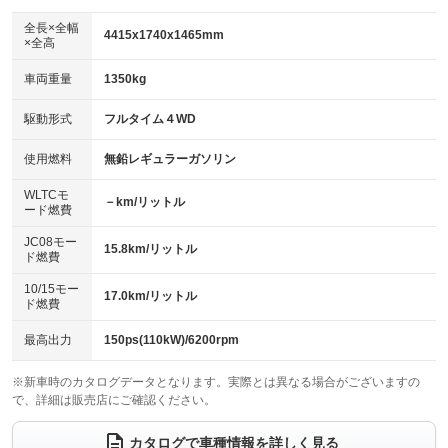
ダウンヒルアシストコントロール
アルミホイール：17インチ
：装備なし
：装備あり
全長×全幅
4415x1740x1465mm
×全高
パワーウィンドウ
盗難防止システム
革シート
ハーフレザーシート
：装備あり
：装備あり
：装備あり
：装備なし
車両重量
1350kg
アイドリングストップ
ドライブレコーダー
キーレス
LEDヘッドランプ
：装備あり
：装備なし
：装備あり
：装備なし
USB入力端子
Bluetooth接続
駆動形式
フルタイム４WD
HID(キセノンライト)
ポータブルナビ
：装備あり
：装備あり
：装備あり
：装備なし
100V電源
クリーンディーゼル
バックカメラ
ETC
使用燃料
無鉛レギュラーガソリン
：装備なし
：装備なし
：装備あり
：装備あり
センターデフロック
エアロ
スマートキー
：装備なし
WLTCモ
：装備なし
：装備あり
－km/リットル
ード燃費
レンタカーアップ
展示・試乗車
ローダウン
ランフラットタイヤ
：装備なし
：装備なし
：装備なし
：装備なし
JC08モー
15.8km/リットル
ド燃費
電動格納ミラー
パワーシート
3列シート
：装備あり
：装備あり
：装備なし
10/15モー
装備略号／用語解説
17.0km/リットル
ベンチシート
フルフラットシート
ド燃費
：装備なし
：装備なし
チップアップシート
オットマン
：装備なし
：装備なし
最高出力
150ps(110kW)/6200rpm
電動格納サードシート
シートヒーター
：装備なし
：装備あり
※新車時のカタログデータとなります。実際とは異なる場合がございますの
で、詳細は販売店にご確認ください。
ウォークスルー
後席モニター
：装備なし
：装備なし
電動リアゲート
フロントカメラ
カタログで車種情報を詳しく見る
：装備なし
：装備なし