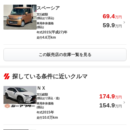
スペーシア
支払総額
69.4
万円
(税込)(リ済込)
車両本体価格
59.9
万円
(税込)
2015(平成27)年
年式
4.6万km
走行
この販売店の在庫一覧を見る
探している条件に近いクルマ
ＮＸ
支払総額
174.9
万円
(税込)(リ済込・追)
車両本体価格
154.9
万円
(税込)
2015年
年式
10.0万km
走行