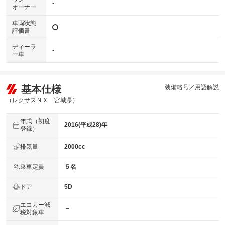
-
オーナー
車両状態
評価書
ディーラ
-
ー車
基本仕様
装備略号／用語解説
（レクサスＮＸ 宮城県）
年式（初度
2016(平成28)年
登録）
排気量
2000cc
乗車定員
５名
ドア
5D
エコカー減
－
税対象車