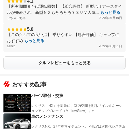
4.1
【所有期間または運転回数】 【総合評価】 新型ハリアースタイ
ルが発表され、新型ＮＸもそろそろ？ＳＵＶ人気...
もっと見る
ごちゃごちゃ
2020年04月19日
5.0
【このクルマの良い点】 乗りやすい 【総合評価】 キャンプに
おすすめ
もっと見る
ashita
2022年03月31日
クルマレビューをもっと見る
おすすめ記事
パーツ取付・交換
レクサス「NX」を対象に、室内空間を彩る「イルミネーシ
ョンアップグレード（MellowGlow）」の…
車のメンテナンス
レクサスNX、27年春マイチェンへ。PHEVは次世代システム