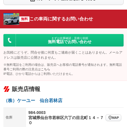
：装備あり
：装備なし
シートエアコン
全周囲カメラ
：装備あり
：装備なし
この車両に関するお問い合わせ
サイドカメラ
無料
ルーフレール
：装備あり
：装備なし
エアサスペンション
ヘッドライトウォッシャー
：装備なし
：装備なし
装備略号／用語解説
まずは在庫確認・見積り依頼
無料電話でお問い合わせ
お気軽にどうぞ。問合せ後に何度もご連絡が届くことはありません。メールア
ドレスは販売店に公開されません。
※無料電話をご利用の場合は、販売店へお客様の電話番号が通知されます。無料電話
番号ご利用の際の注意点は
こちら
IP電話、ひかり電話からはご利用いただけません。
販売店情報
（株）ケーユー 仙台若林店
984-0003
住所
宮城県仙台市若林区六丁の目北町１４－７
MAP
０