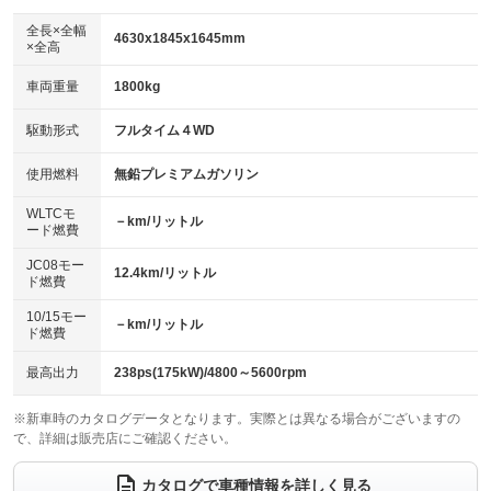
ダウンヒルアシストコントロール
：装備なし
アルミホイール：18インチ
全長×全幅
：装備あり
4630x1845x1645mm
×全高
パワーウィンドウ
盗難防止システム
：装備あり
：装備あり
革シート
ハーフレザーシート
：装備あり
：装備なし
車両重量
1800kg
アイドリングストップ
ドライブレコーダー
：装備あり
：装備なし
キーレス
LEDヘッドランプ
：装備あり
：装備あり
USB入力端子
Bluetooth接続
駆動形式
フルタイム４WD
：装備あり
：装備あり
HID(キセノンライト)
ポータブルナビ
：装備なし
：装備なし
100V電源
クリーンディーゼル
使用燃料
無鉛プレミアムガソリン
：装備あり
：装備なし
バックカメラ
ETC2.0
：装備あり
：装備あり
センターデフロック
：装備あり
WLTCモ
エアロ
スマートキー
－km/リットル
：装備なし
：装備あり
ード燃費
レンタカーアップ
展示・試乗車
：装備なし
：装備なし
ローダウン
ランフラットタイヤ
：装備なし
：装備なし
JC08モー
12.4km/リットル
ド燃費
電動格納ミラー
：装備あり
パワーシート
3列シート
：装備あり
：装備なし
10/15モー
装備略号／用語解説
－km/リットル
ド燃費
ベンチシート
フルフラットシート
：装備なし
：装備なし
チップアップシート
オットマン
最高出力
238ps(175kW)/4800～5600rpm
：装備なし
：装備なし
電動格納サードシート
シートヒーター
：装備なし
：装備あり
※新車時のカタログデータとなります。実際とは異なる場合がございますの
で、詳細は販売店にご確認ください。
ウォークスルー
後席モニター
：装備なし
：装備なし
カタログで車種情報を詳しく見る
電動リアゲート
フロントカメラ