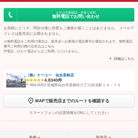
まずは在庫確認・見積り依頼
無料電話でお問い合わせ
お気軽にどうぞ。問合せ後に何度もご連絡が届くことはありません。 メールア
ドレスは販売店に公開されません。
※無料電話をご利用の場合は、販売店へお客様の電話番号が通知されます。無料電話
番号ご利用の際の注意点は
こちら
IP電話、ひかり電話からはご利用いただけません。
詳細はこちら
（株）ケーユー 仙台若林店
4.8
340件
【STEP1】
認証画面でグーネットを友だち追加してから「許可する」ボタンを押
〒984-0003 宮城県仙台市若林区六丁の目北町１４－７０
します
MAPで販売店までのルートを確認する
【STEP2】
トーク画面で
ボタンをタップして問い合わせを
完了してください。
スマートフォンの位置情報をONにしてください
こちら
装備
販売店