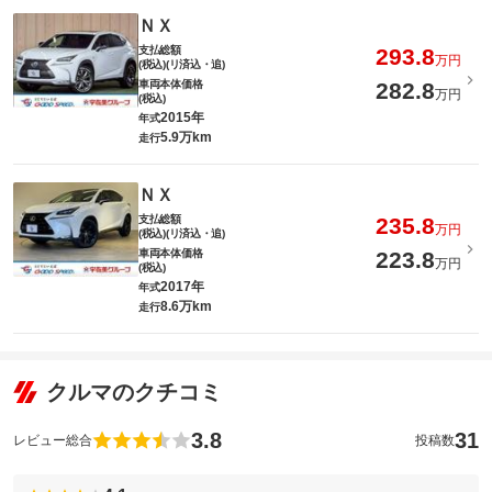
ＮＸ
支払総額
293.8
万円
(税込)(リ済込・追)
車両本体価格
282.8
万円
(税込)
2015年
年式
5.9万km
走行
ＮＸ
支払総額
235.8
万円
(税込)(リ済込・追)
車両本体価格
223.8
万円
(税込)
2017年
年式
8.6万km
走行
クルマのクチコミ
3.8
31
レビュー総合
投稿数