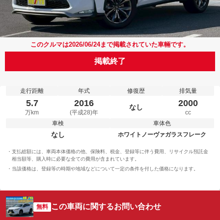
このクルマは2026/06/24まで掲載されていた車輛です。
掲載終了
走行距離
年式
修復歴
排気量
5.7
2016
2000
なし
万km
(平成28)年
cc
車検
車体色
なし
ホワイトノーヴァガラスフレーク
支払総額には、車両本体価格の他、保険料、税金、登録等に伴う費用、リサイクル預託金
相当額等、購入時に必要な全ての費用が含まれています。
当該価格は、登録等の時期や地域などについて一定の条件を付した価格になります。
この車両に関するお問い合わせ
無料