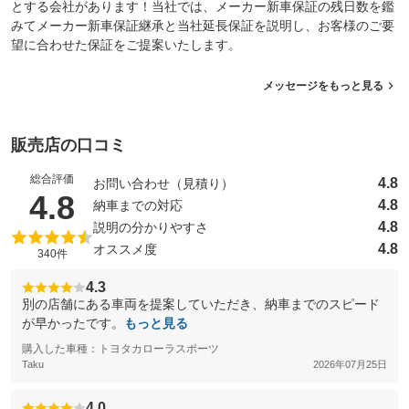
とする会社があります！当社では、メーカー新車保証の残日数を鑑
みてメーカー新車保証継承と当社延長保証を説明し、お客様のご要
望に合わせた保証をご提案いたします。
メッセージをもっと見る
販売店の口コミ
総合評価
4.8
お問い合わせ（見積り）
（5点満点中）
4.8
4.8
納車までの対応
4.8
説明の分かりやすさ
4.8
オススメ度
340件
4.3
別の店舗にある車両を提案していただき、納車までのスピード
が早かったです。
もっと見る
購入した車種：トヨタカローラスポーツ
Taku
2026年07月25日
4.0