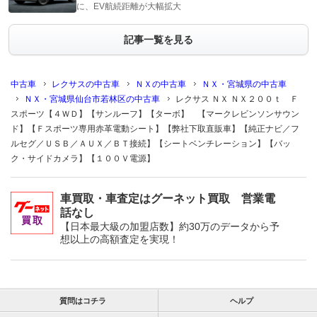
に、EV航続距離が大幅拡大
記事一覧を見る
中古車
レクサスの中古車
ＮＸの中古車
ＮＸ・宮城県の中古車
ＮＸ・宮城県仙台市若林区の中古車
レクサス ＮＸ ＮＸ２００ｔ Ｆ
スポーツ【４ＷＤ】【サンルーフ】【ターボ】 【マークレビンソンサウン
ド】【Ｆスポーツ専用赤革電動シート】【弊社下取直販車】【純正ナビ／フ
ルセグ／ＵＳＢ／ＡＵＸ／ＢＴ接続】【シートベンチレーション】【バッ
ク・サイドカメラ】【１００Ｖ電源】
車買取・車査定はグーネット買取 営業電
話なし
【日本最大級の加盟店数】約30万のデータから予
想以上の高額査定を実現！
質問はコチラ
ヘルプ