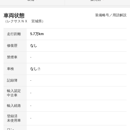
車両状態
装備略号／用語解説
（レクサスＮＸ 宮城県）
走行距離
5.7万km
修復歴
なし
禁煙車
-
車検
なし
?
記録簿
-
輸入認定
-
中古車
輸入経路
-
登録済
-
未使用車
ワン