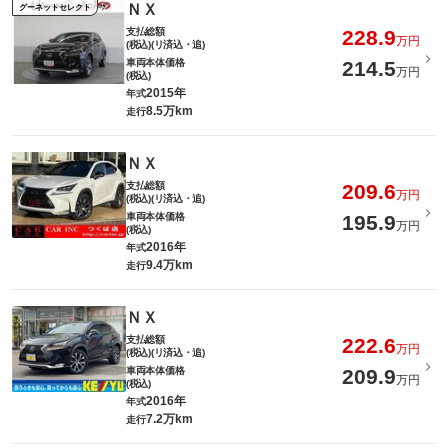
ＮＸ
グーネットセレクト
支払総額
228.9
万円
(税込)(リ済込・追)
車両本体価格
214.5
万円
(税込)
2015年
年式
8.5万km
走行
ＮＸ
支払総額
209.6
万円
(税込)(リ済込・追)
車両本体価格
195.9
万円
(税込)
2016年
年式
9.4万km
走行
ＮＸ
支払総額
222.6
万円
(税込)(リ済込・追)
車両本体価格
209.9
万円
(税込)
2016年
年式
7.2万km
走行