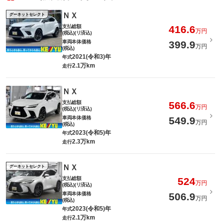
ＮＸ
グーネットセレクト
支払総額
416.6
万円
(税込)(リ済込)
車両本体価格
399.9
万円
(税込)
2021(令和3)年
年式
2.1万km
走行
ＮＸ
支払総額
566.6
万円
(税込)(リ済込)
車両本体価格
549.9
万円
(税込)
2023(令和5)年
年式
2.3万km
走行
ＮＸ
グーネットセレクト
支払総額
524
万円
(税込)(リ済込)
車両本体価格
506.9
万円
(税込)
2023(令和5)年
年式
2.1万km
走行