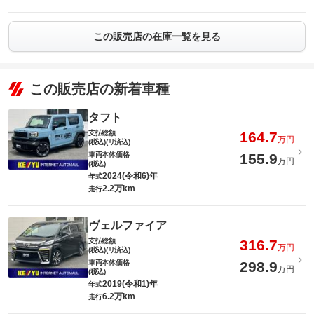
この販売店の在庫一覧を見る
この販売店の新着車種
タフト
支払総額
164.7
万円
(税込)(リ済込)
車両本体価格
155.9
万円
(税込)
2024(令和6)年
年式
2.2万km
走行
ヴェルファイア
支払総額
316.7
万円
(税込)(リ済込)
車両本体価格
298.9
万円
(税込)
2019(令和1)年
年式
6.2万km
走行