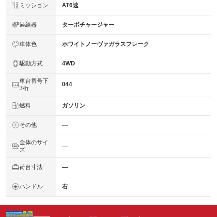
ミッション
AT6速
過給器
ターボチャージャー
車体色
ホワイトノーヴァガラスフレーク
駆動方式
4WD
車台番号下
044
3桁
燃料
ガソリン
その他
―
全体のサイ
―
ズ
荷台寸法
―
ハンドル
右