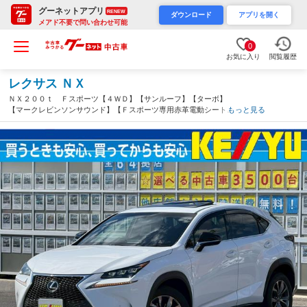
グーネットアプリ
RENEW
ダウンロード
アプリを開く
メアド不要で問い合わせ可能
0
お気に入り
閲覧履歴
レクサス ＮＸ
ＮＸ２００ｔ Ｆスポーツ【４ＷＤ】【サンルーフ】【ターボ】
【マークレビンソンサウンド】【Ｆスポーツ専用赤革電動シート】
もっと見る
【弊社下取直販車】【純正ナビ／フルセグ／ＵＳＢ／ＡＵＸ／ＢＴ
接続】【シートベンチレーション】【バック・サイドカメラ】【１
００Ｖ電源】（宮城県）