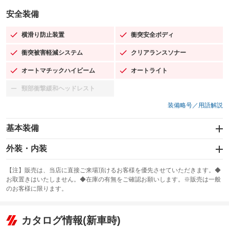
安全装備
横滑り防止装置
衝突安全ボディ
：装備あり
：装備あり
衝突被害軽減システム
クリアランスソナー
：装備あり
：装備あり
オートマチックハイビーム
オートライト
：装備あり
：装備あり
頸部衝撃緩和ヘッドレスト
：装備なし
装備略号／用語解説
基本装備
エアバッグ：運転席/助手席/サイド
外装・内装
：装備あり
スライドドア
カーナビ：メモリーナビ他
：装備なし
：装備あり
【注】販売は、当店に直接ご来場頂けるお客様を優先させていただきます。◆
お取置きはいたしません。◆在庫の有無をご確認お願いします。※販売は一般
サンルーフ
ABS
TV：フルセグ
：装備あり
：装備あり
：装備あり
のお客様に限ります。
エアコン
Wエアコン
オーディオ：CDまたはCDチェンジャー／ミュージックプレイヤー接続
：装備あり
：装備なし
：装備あり
可／ミュージックサーバー
リフトアップ
パワーステアリング
カタログ情報(新車時)
：装備なし
：装備あり
ビジュアル：ブルーレイ再生／DVD再生
：装備あり