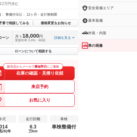
 12万円含む
安全装備エリア
備：
整備付
保証：
12ヶ月・走行無制限
基本装備
予算で相談してみる
価格変更をお知らせ
外装・内装
18,000
月々
円
ローン
詳細を見る
実質年率 3.9%・96回
車の画像
ローンについて相談する
販売店からメールで
最短即日
にご連絡
在庫の確認・見積り依頼
来店予約
お気に入り
年式
走行距離
車検
014
6.3
車検整備付
成26)年
万km