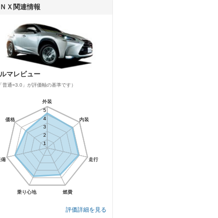
ＮＸ関連情報
ルマレビュー
「普通=3.0」が評価軸の基準です）
外装
外装
5
5
4
4
価格
価格
内装
内装
3
3
2
2
1
1
装備
装備
走行
走行
乗り心地
乗り心地
燃費
燃費
評価詳細を見る