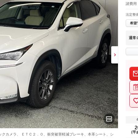
諸費用
法定整
希望
通常
2
(平
ックカメラ、 ＥＴＣ２．０、衝突被害軽減ブレーキ、本革シート、シ