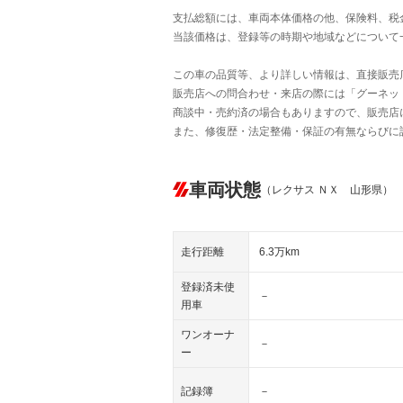
支払総額には、車両本体価格の他、保険料、税
当該価格は、登録等の時期や地域などについて
この車の品質等、より詳しい情報は、直接販売
販売店への問合わせ・来店の際には「グーネット中
商談中・売約済の場合もありますので、販売店
また、修復歴・法定整備・保証の有無ならびに
車両状態
（レクサス ＮＸ 山形県）
走行距離
6.3万km
登録済未使
－
用車
ワンオーナ
－
ー
記録簿
－