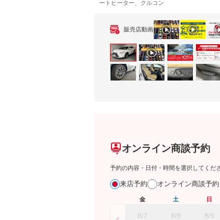
ートヒーター、クルコン
販売店動画
オンライン商談予約
予約の内容・日付・時間を選択してくだ
来店予約
オンライン商談予
金
土
日
8/7
8/8
8/9