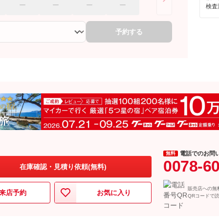
検査
予約する
電話でのお問
無料
0078-6
在庫確認・見積り依頼(無料)
販売店への無
来店予約
お気に入り
QRコードで