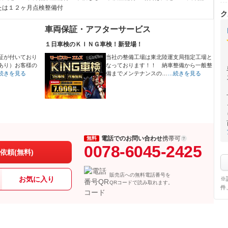
たは１２ヶ月点検整備付
ク
車両保証・アフターサービス
１日車検のＫＩＮＧ車検！新登場！
証が付いており
当社の整備工場は東北陸運支局指定工場と
あり）お客様の
なっております！！ 納車整備から一般整
続きを見る
備までメンテナンスの…
…続きを見る
電話でのお問い合わせ
携帯可
無料
0078-6045-2425
依頼(無料)
販売店への無料電話番号を
お気に入り
※
QRコードで読み取れます。
件