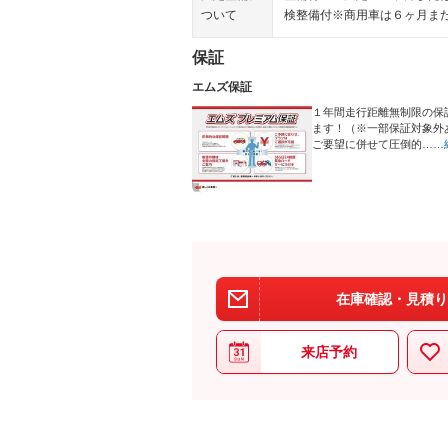
ついて
検整備付※商用車は６ヶ月ま
保証
エムズ保証
１年間走行距離無制限の保
ます！（※一部保証対象外
ご要望に併せて圧倒的…
…
在庫確認・見積り
来店予約