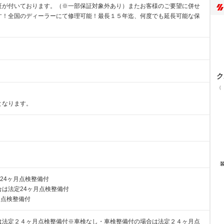
証が付いております。（※一部保証対象外あり）またお客様のご要望に併せ
す！全国のディーラーにて修理可能！最長１５年迄、何度でも延長可能な保
ク
（
となります。
24ヶ月点検整備付
は法定24ヶ月点検整備付
月点検整備付
法定２４ヶ月点検整備付※車検なし・車検整備付の場合は法定２４ヶ月点