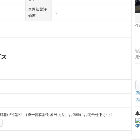
車両状態評
○
価書
住
営
ビス
定
店
店
車
無制限の保証！（※一部保証対象外あり）お気軽にお問合せ下さい！