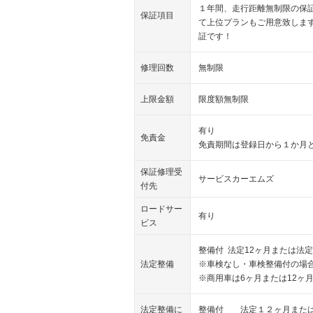
１年間、走行距離無制限の保
保証項目
て上位プランもご用意致しま
証です！
修理回数
無制限
上限金額
限度額無制限
有り
免責金
免責期間は登録日から１か月
保証修理受
サービスカーエムズ
付先
ロードサー
有り
ビス
整備付 法定12ヶ月または法定
法定整備
※車検なし・車検整備付の場合
※商用車は6ヶ月または12ヶ
法定整備に
整備付 法定１２ヶ月または