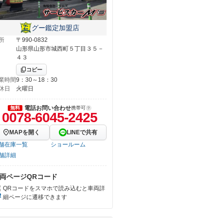
グー鑑定加盟店
所
〒990-0832
山形県山形市城西町５丁目３５－
４３
コピー
業時間
9：30～18：30
休日
火曜日
電話お問い合わせ
無料
携帯可
0078-6045-2425
MAPを開く
LINEで共有
舗在庫一覧
ショールーム
舗詳細
両ページQRコード
QRコードをスマホで読み込むと車両詳
細ページに遷移できます