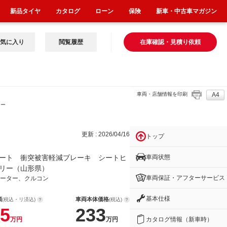
新品タイヤ
カタログ
ローン
保険
新車・中古車マガジン
気に入り
閲覧履歴
在庫確認・見積り依頼
車両・店舗情報を印刷
A4
シー
更新 : 2026/04/16
トップ
車両状態
ート 衝突被害軽減ブレーキ シートヒ
リー（山形県）
車両保証・アフターサービス
ーター、クルコン
基本仕様
額
車両本体価格
(税込・リ済込)
(税込)
5
233
カタログ情報（新車時）
万円
万円