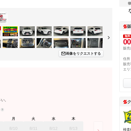
無料
00
販売
画像をリクエストする
住所
販売
エリ
さい。
約
月
火
水
木
8/10
8/11
8/12
8/13
検査