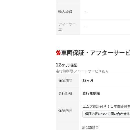
輸入経路
－
ディーラー
－
車
車両保証・アフターサー
12ヶ月
保証
走行無制限 ／ロードサービスあり
保証期間
12ヶ月
走行距離
走行無制限
エムズ保証付き！１年間距離
保証内容
保証内容について問い合わせる
計135項目