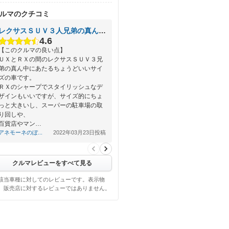
ルマのクチコミ
レクサスＳＵＶ３人兄弟の真ん中的存在
4.6
【このクルマの良い点】
ＵＸとＲＸの間のレクサスＳＵＶ３兄
弟の真ん中にあたるちょうどいいサイ
ズの車です。
ＲＸのシャープでスタイリッシュなデ
ザインもいいですが、サイズ的にちょ
っと大きいし、スーパーの駐車場の取
り回しや、
百貨店やマン…
アネモーネのぼ...
2022年03月23日投稿
クルマレビューをすべて見る
該当車種に対してのレビューです。表示物
、販売店に対するレビューではありません。