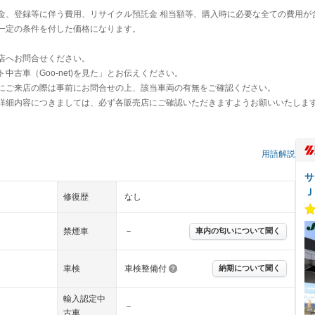
金、登録等に伴う費用、リサイクル預託金 相当額等、購入時に必要な全ての費用が
一定の条件を付した価格になります。
店へお問合せください。
古車（Goo-net)を見た」とお伝えください。
にご来店の際は事前にお問合せの上、該当車両の有無をご確認ください。
詳細内容につきましては、必ず各販売店にご確認いただきますようお願いいたしま
用語解説
サ
Ｊ
修復歴
なし
禁煙車
－
車内の匂いについて聞く
車検
車検整備付
納期について聞く
輸入認定中
－
古車