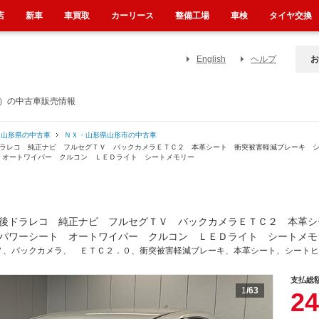
店
新車
車買取
カーリース
整備工場
車検
タイヤ交換
English
ヘルプ
お
県）の中古車販売情報
・山形県の中古車
ＮＸ・山形県山形市の中古車
ドラレコ 純正ナビ フルセグＴＶ バックカメラＥＴＣ２ 本革シート 衝突被害軽減ブレーキ 
 オートワイパー クルコン ＬＥＤライト シートメモリー
後ドラレコ 純正ナビ フルセグＴＶ バックカメラＥＴＣ２ 本革シ
パワーシート オートワイパー クルコン ＬＥＤライト シートメモ
Ｖ、バックカメラ、 ＥＴＣ２．０、衝突被害軽減ブレーキ、本革シート、シートヒ
支払総
1
/63
24