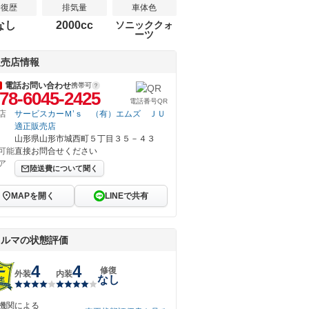
修復歴
排気量
車体色
なし
2000cc
ソニッククォ
ーツ
販売店情報
電話お問い合わせ
携帯可
78-6045-2425
電話番号QR
店
サービスカーＭ’ｓ （有）エムズ ＪＵ
適正販売店
山形県山形市城西町５丁目３５－４３
可能
直接お問合せください
ア
陸送費について聞く
MAPを開く
LINEで共有
クルマの状態評価
4
4
修復
外装
内装
なし
機関による