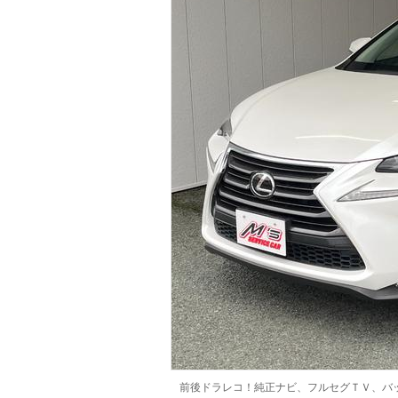
マガジン
車カタログ
自動車ローン
保険
レビュー
価格相場
教習所
用語集
前後ドラレコ！純正ナビ、フルセグＴＶ、バ