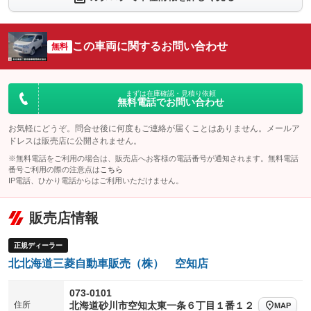
シートエアコン
全周囲カメラ
：装備なし
：装備なし
サイドカメラ
ルーフレール
この車両に関するお問い合わせ
：装備なし
無料
：装備なし
エアサスペンション
ヘッドライトウォッシャー
：装備なし
：装備なし
装備略号／用語解説
まずは在庫確認・見積り依頼
無料電話でお問い合わせ
お気軽にどうぞ。問合せ後に何度もご連絡が届くことはありません。メールア
ドレスは販売店に公開されません。
※無料電話をご利用の場合は、販売店へお客様の電話番号が通知されます。無料電話
番号ご利用の際の注意点は
こちら
IP電話、ひかり電話からはご利用いただけません。
販売店情報
正規ディーラー
北北海道三菱自動車販売（株） 空知店
073-0101
住所
北海道砂川市空知太東一条６丁目１番１２
MAP