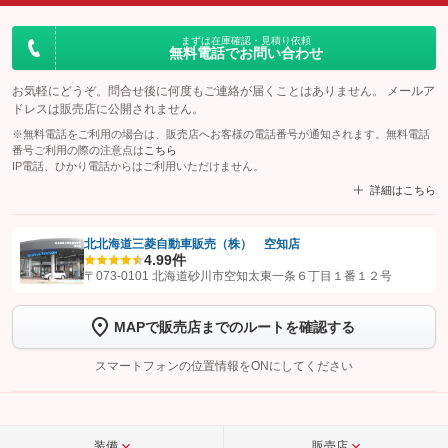
まずは在庫確認・見積り依頼
無料電話でお問い合わせ
お気軽にどうぞ。問合せ後に何度もご連絡が届くことはありません。 メールア
ドレスは販売店に公開されません。
※無料電話をご利用の場合は、販売店へお客様の電話番号が通知されます。無料電話
番号ご利用の際の注意点は
こちら
IP電話、ひかり電話からはご利用いただけません。
詳細はこちら
北北海道三菱自動車販売（株） 空知店
4.9
9件
【STEP1】
認証画面でグーネットを友だち追加してから「許可する」ボタンを押
〒073-0101 北海道砂川市空知太東一条６丁目１番１２号
します
MAPで販売店までのルートを確認する
【STEP2】
トーク画面で
ボタンをタップして問い合わせを
完了してください。
スマートフォンの位置情報をONにしてください
こちら
装備
販売店