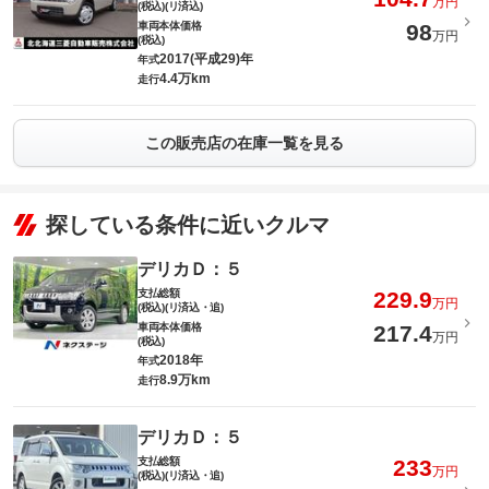
万円
(税込)(リ済込)
車両本体価格
98
万円
(税込)
2017(平成29)年
年式
4.4万km
走行
この販売店の在庫一覧を見る
探している条件に近いクルマ
デリカＤ：５
支払総額
229.9
万円
(税込)(リ済込・追)
車両本体価格
217.4
万円
(税込)
2018年
年式
8.9万km
走行
デリカＤ：５
支払総額
233
万円
(税込)(リ済込・追)