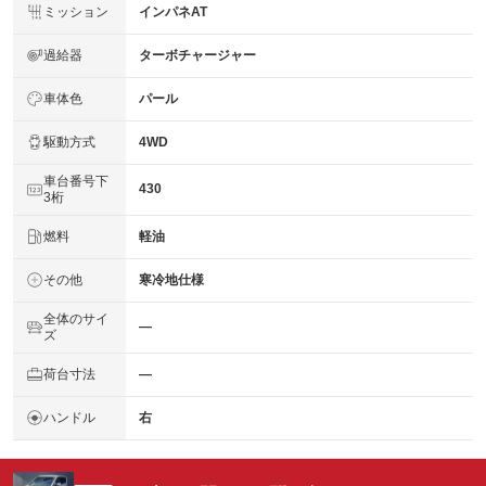
ミッション
インパネAT
過給器
ターボチャージャー
車体色
パール
駆動方式
4WD
車台番号下
430
3桁
燃料
軽油
その他
寒冷地仕様
全体のサイ
―
ズ
荷台寸法
―
ハンドル
右