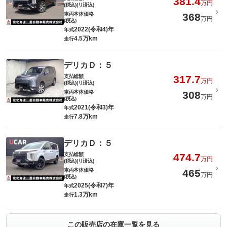
381.4
万円
(税込)(リ済込)
車両本体価格
368
万円
(税込)
2022(令和4)年
年式
4.5万km
走行
デリカＤ：５
支払総額
317.7
万円
(税込)(リ済込)
車両本体価格
308
万円
(税込)
2021(令和3)年
年式
7.8万km
走行
デリカＤ：５
支払総額
474.7
万円
(税込)(リ済込)
車両本体価格
465
万円
(税込)
2025(令和7)年
年式
1.3万km
走行
この販売店の在庫一覧を見る