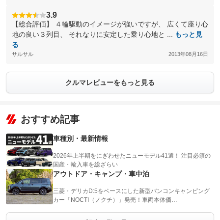
3.9
【総合評価】 ４輪駆動のイメージが強いですが、 広くて座り心
地の良い３列目、 それなりに安定した乗り心地と ...
もっと見
る
サルサル
2013年08月16日
クルマレビューをもっと見る
おすすめ記事
車種別・最新情報
2026年上半期をにぎわせたニューモデル41選！ 注目必須の
国産・輸入車を総ざらい
アウトドア・キャンプ・車中泊
三菱・デリカD:5をベースにした新型バンコンキャンピング
カー「NOCTI（ノクチ）」発売！車両本体価…