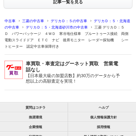
記事一覧を見る
中古車
三菱の中古車
デリカＤ：５の中古車
デリカＤ：５・北海道
の中古車
デリカＤ：５・北海道砂川市の中古車
三菱 デリカＤ：５
Ｄ パワーパッケージ ４ＷＤ 寒冷地仕様車 ブルートゥース接続 両側
電動スライドドア ＥＴＣ ナビ 後席モニター レーダー探知機 シー
トヒーター 認定中古車保障付き
車買取・車査定はグーネット買取 営業電
話なし
【日本最大級の加盟店数】約30万のデータから予
想以上の高額査定を実現！
質問はコチラ
ヘルプ
推奨環境
個人情報保護方針
企業情報
採用情報