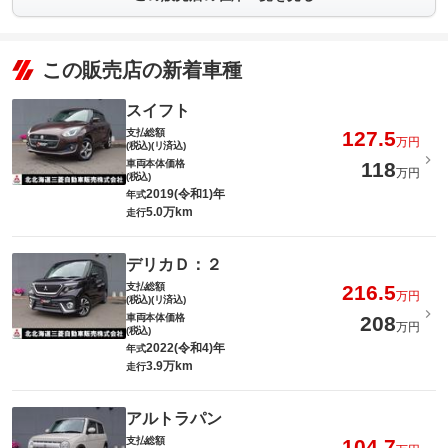
この販売店の新着車種
スイフト
支払総額
127.5
万円
(税込)(リ済込)
車両本体価格
118
万円
(税込)
2019(令和1)年
年式
5.0万km
走行
デリカＤ：２
支払総額
216.5
万円
(税込)(リ済込)
車両本体価格
208
万円
(税込)
2022(令和4)年
年式
3.9万km
走行
アルトラパン
支払総額
104.7