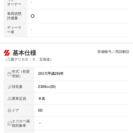
-
オーナー
車両状態
評価書
ディーラ
-
ー車
基本仕様
装備略号／用語解説
（三菱デリカＤ：５ 北海道）
年式（初度
2017(平成29)年
登録）
排気量
2300cc(D)
乗車定員
８名
ドア
5D
エコカー減
－
税対象車