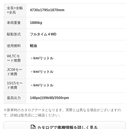
ダウンヒルアシストコントロール
アルミホイール：アルミホイール
：装備なし
：装備あり
全長×全幅
4730x1795x1870mm
×全高
パワーウィンドウ
盗難防止システム
革シート
ハーフレザーシート
：装備あり
：装備あり
：装備なし
：装備なし
車両重量
1880kg
アイドリングストップ
ドライブレコーダー
キーレス
LEDヘッドランプ
：装備なし
：装備なし
：装備あり
：装備なし
USB入力端子
Bluetooth接続
駆動形式
フルタイム４WD
HID(キセノンライト)
ポータブルナビ
：装備なし
：装備なし
：装備なし
：装備なし
100V電源
クリーンディーゼル
バックカメラ
ETC
使用燃料
軽油
：装備なし
：装備なし
：装備あり
：装備あり
センターデフロック
エアロ
スマートキー
：装備なし
WLTCモ
：装備なし
：装備あり
－km/リットル
ード燃費
レンタカーアップ
展示・試乗車
ローダウン
ランフラットタイヤ
：装備なし
：装備なし
：装備なし
：装備なし
JC08モー
－km/リットル
ド燃費
電動格納ミラー
パワーシート
3列シート
：装備なし
：装備なし
：装備あり
10/15モー
装備略号／用語解説
－km/リットル
ベンチシート
フルフラットシート
ド燃費
：装備なし
：装備なし
チップアップシート
オットマン
：装備なし
：装備なし
最高出力
148ps(109kW)/3500rpm
電動格納サードシート
シートヒーター
：装備なし
：装備あり
※新車時のカタログデータとなります。実際とは異なる場合がございますの
で、詳細は販売店にご確認ください。
ウォークスルー
後席モニター
：装備なし
：装備なし
電動リアゲート
フロントカメラ
カタログで車種情報を詳しく見る
：装備なし
：装備なし