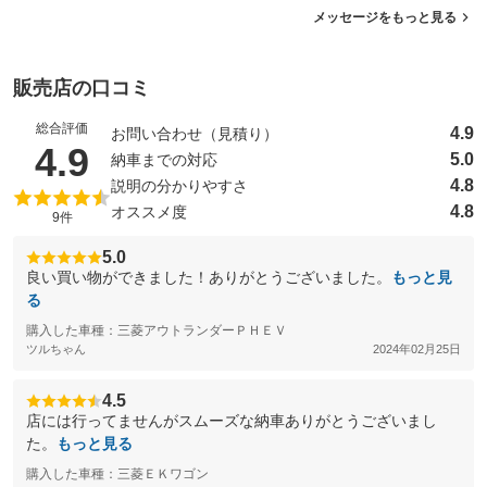
メッセージをもっと見る
販売店の口コミ
総合評価
4.9
お問い合わせ（見積り）
（5点満点中）
4.9
5.0
納車までの対応
4.8
説明の分かりやすさ
4.8
オススメ度
9件
5.0
良い買い物ができました！ありがとうございました。
もっと見
る
購入した車種：三菱アウトランダーＰＨＥＶ
ツルちゃん
2024年02月25日
4.5
店には行ってませんがスムーズな納車ありがとうございまし
た。
もっと見る
購入した車種：三菱ＥＫワゴン