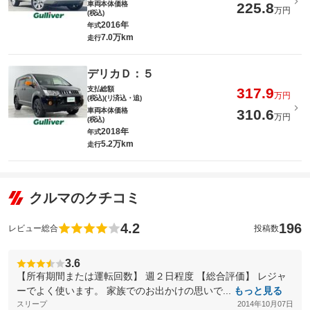
車両本体価格
225.8
万円
(税込)
2016年
年式
7.0万km
走行
デリカＤ：５
支払総額
317.9
万円
(税込)(リ済込・追)
車両本体価格
310.6
万円
(税込)
2018年
年式
5.2万km
走行
クルマのクチコミ
4.2
196
レビュー総合
投稿数
3.6
【所有期間または運転回数】 週２日程度 【総合評価】 レジャ
ーでよく使います。 家族でのお出かけの思いで...
もっと見る
スリープ
2014年10月07日