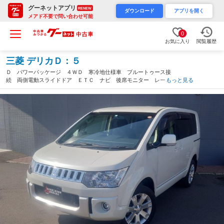
グーネットアプリ
RENEW
ダウンロード
アプリを開く
メアド不要で問い合わせ可能
0
お気に入り
閲覧履歴
三菱 デリカＤ：５
Ｄ パワーパッケージ ４ＷＤ 寒冷地仕様車 ブルートゥース接
続 両側電動スライドドア ＥＴＣ ナビ 後席モニター レーダ
もっと見る
ー探知機 シートヒーター 認定中古車保障付き（北海道）