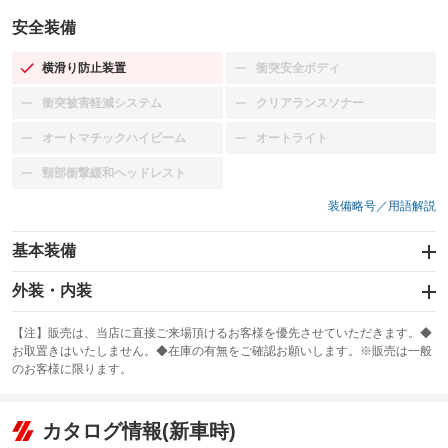
安全装備
横滑り防止装置
衝突安全ボディ
：装備あり
：装備なし
衝突被害軽減システム
クリアランスソナー
：装備なし
：装備なし
オートマチックハイビーム
オートライト
：装備なし
：装備なし
頸部衝撃緩和ヘッドレスト
：装備なし
装備略号／用語解説
基本装備
エアバッグ：運転席/助手席
外装・内装
：装備あり
スライドドア：両面電動
カーナビ：メモリーナビ他
：装備あり
：装備あり
【注】販売は、当店に直接ご来場頂けるお客様を優先させていただきます。◆
お取置きはいたしません。◆在庫の有無をご確認お願いします。※販売は一般
サンルーフ
ABS
TV
：装備なし
：装備あり
：装備なし
のお客様に限ります。
エアコン
Wエアコン
オーディオ
：装備あり
：装備なし
：装備なし
リフトアップ
パワーステアリング
カタログ情報(新車時)
ビジュアル
：装備なし
：装備あり
：装備なし