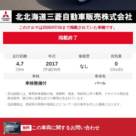
このクルマは2026/07/16まで掲載されていた車輛です。
掲載終了
走行距離
年式
修復歴
排気量
4.7
2017
0
なし
万km
(平成29)年
23cc(D)
車検
車体色
車検整備付
パール
支払総額には、車両本体価格の他、保険料、税金、登録等に伴う費用、リサイクル預託金
相当額等、購入時に必要な全ての費用が含まれています。
当該価格は、登録等の時期や地域などについて一定の条件を付した価格になります。
この車両に関するお問い合わせ
無料