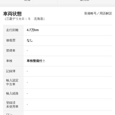
車両状態
装備略号／用語解説
（三菱デリカＤ：５ 北海道）
走行距離
4.7万km
修復歴
なし
禁煙車
-
車検
車検整備付
?
記録簿
-
輸入認定
-
中古車
輸入経路
-
登録済
-
未使用車
ワン