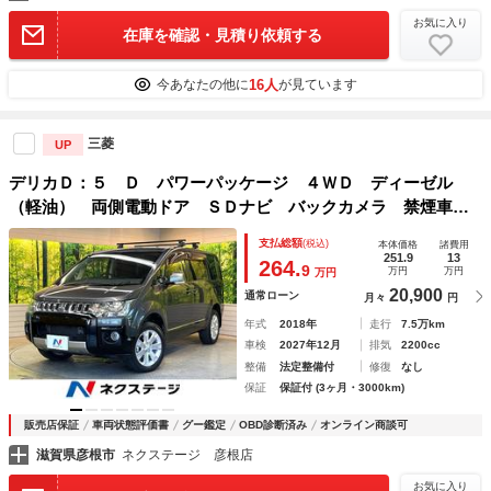
お気に入り
在庫を確認・見積り依頼する
16人
今あなたの他に
が見ています
三菱
UP
デリカＤ：５ Ｄ パワーパッケージ ４ＷＤ ディーゼル
（軽油） 両側電動ドア ＳＤナビ バックカメラ 禁煙車
ドラレコ ＨＩＤヘッド ビルトインＥＴＣ クルコン 純正
支払総額
(税込)
本体価格
諸費用
１８インチアルミ オートライト オートエアコン Ｂｌｕｅ
251.9
13
264.
9
万円
万円
万円
ｔｏｏｔｈ
20,900
通常ローン
月々
円
年式
2018年
走行
7.5万km
車検
2027年12月
排気
2200cc
整備
法定整備付
修復
なし
保証
保証付 (3ヶ月・3000km)
販売店保証
車両状態評価書
グー鑑定
OBD診断済み
オンライン商談可
滋賀県彦根市
ネクステージ 彦根店
お気に入り