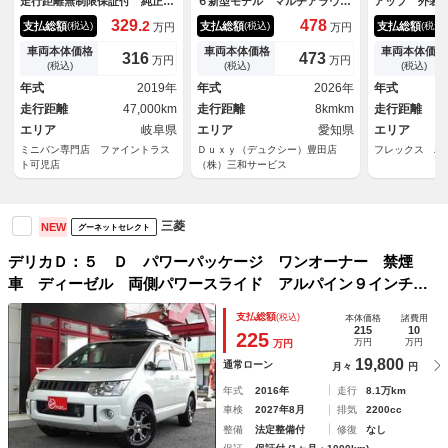
走行距離無制限保証付 純正１
６新型モデル マルチアラウン
アップ 外装
０インチナビ 全方位カメラ
ドモニター 電動サイドステッ
ニター ＥＴ
329.
478
2
支払総額
支払総額
支払総額
(税込)
(税込)
(税込)
万円
万円
フリップダウンモニター 本革
プ ホイールアーチモール ス
カバー リア
シート 両側パワースライドド
テアリングヒーター シートヒ
リアラダー 
車両本体価格
車両本体価格
車両本体価格
316
473
万円
万円
ア 電動リアゲート 禁煙車
ータ 両側パワースライドドア
ホイル タイ
(税込)
(税込)
(税込)
レーダークルーズコントロー
＆パワーバックドア １８イン
ク テールラ
年式
2019年
年式
2026年
年式
ル フルセグ ＥＴＣ
チＡＷ ＬＥＤヘッドライト
イヤモンド 
走行距離
47,000km
走行距離
8kmkm
走行距離
エリア
岐阜県
エリア
愛知県
エリア
ミニバン専門店 ファイントラス
Ｄｕｘｙ（デュクシー）豊田店
フレックス ハ
ト可児店
（株）三和サービス
三菱
NEW
グーネットセレクト
デリカＤ：５ Ｄ パワーパッケージ ワンオーナー 禁煙
車 ディーゼル 両側パワースライド アルパイン９インチナ
ビ ＴＶ ＭＫＷ１６アルミ ホワイトレター エンジンスタ
支払総額
(税込)
本体価格
諸費用
ーター ブラックグリル ルーフボックス クリアガーニッシ
215
10
225
万円
万円
万円
ュ クルコン
19,800
通常ローン
月々
円
年式
2016年
走行
8.1万km
車検
2027年8月
排気
2200cc
整備
法定整備付
修復
なし