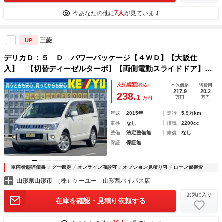
7人
今あなたの他に
が見ています
三菱
UP
デリカＤ：５ Ｄ パワーパッケージ【４ＷＤ】【大阪仕
入】 【切替ディーゼルターボ】【両側電動スライドドア】
【パナソニックフルセグナビ】【バックカメラ」【Ｂｌｕｅｔ
支払総額
(税込)
本体価格
諸費用
ｏｏｔｈ】ＣＤ／ＤＶＤ再生 ビルトインＥＴＣ ＨＩＤヘッ
217.9
20.2
238.
1
万円
万円
万円
ドライト フォグランプ オートエアコン
年式
2015年
走行
5.9万km
車検
なし
排気
2200cc
整備
法定整備無
修復
なし
保証
保証無
車両状態評価書
グー鑑定
オンライン商談可
オプション見積り可
ローン仮審査
山形県山形市
（株）ケーユー 山形西バイパス店
お気に入り
在庫を確認・見積り依頼する