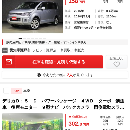
158
万円
万円
万円
マートキー
年式
2016年
走行
8.4万km
車検
2026年12月
排気
2200cc
整備
法定整備付
修復
なし
保証
保証付 (60ヶ月・走行無制限)
販売店保証
車両状態評価書
グー鑑定
オンライン商談可
愛知県瀬戸市
ラビット瀬戸店 車買取／車販売
お気に入り
在庫を確認・見積り依頼する
2人
今あなたの他に
が見ています
三菱
UP
デリカＤ：５ Ｄ パワーパッケージ ４ＷＤ ターボ 禁煙
車 後席モニター ９型ナビ バックカメラ 両側電動スライ
ド シートヒーター デジタルインナーミラー ＨＩＤヘッ
支払総額
(税込)
本体価格
諸費用
ド ドラレコ ＥＴＣ クルコン Ｂｌｕｅｔｏｏｔｈ スマ
290
12.9
302.
9
万円
万円
万円
ートキー