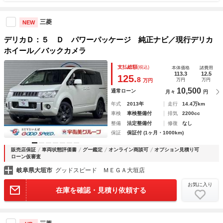
三菱
NEW
デリカＤ：５ Ｄ パワーパッケージ 純正ナビ／現行デリカ
ホイール／バックカメラ
支払総額
(税込)
本体価格
諸費用
113.3
12.5
125.
8
万円
万円
万円
10,500
通常ローン
月々
円
年式
2013年
走行
14.4万km
車検
車検整備付
排気
2200cc
整備
法定整備付
修復
なし
保証
保証付 (1ヶ月・1000km)
販売店保証
車両状態評価書
グー鑑定
オンライン商談可
オプション見積り可
ローン仮審査
岐阜県大垣市
グッドスピード ＭＥＧＡ大垣店
お気に入り
在庫を確認・見積り依頼する