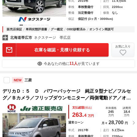
年式
2015年
走行
11.9万km
車検
車検整備付
排気
2200cc
整備
法定整備付
修復
なし
保証
保証付 (3ヶ月・3000km)
販売店保証
車両状態評価書
グー鑑定
OBD診断済み
オンライン商談可
北海道帯広市
ネクステージ 帯広店
お気に入り
在庫を確認・見積り依頼する
11人
今あなたの他に
が見ています
三菱
NEW
デリカＤ：５ Ｄ パワーパッケージ 純正９型ナビ／フルセ
グ／Ｂカメラ／フリップダウンモニター／両側電動ドア／オー
トＨＩＤ＆フォグ／パドルシフト／シートヒーター／切替式４
支払総額
(税込)
本体価格
諸費用
ＷＤ／純正１８ＡＷ／ＥＴＣ／スマートキー／スイッチ付革巻
245
18.4
263.
4
万円
万円
万円
ステアリング
28,700
通常ローン
月々
円
年式
2017年
走行
5.2万km
車検
車検整備付
排気
2200cc