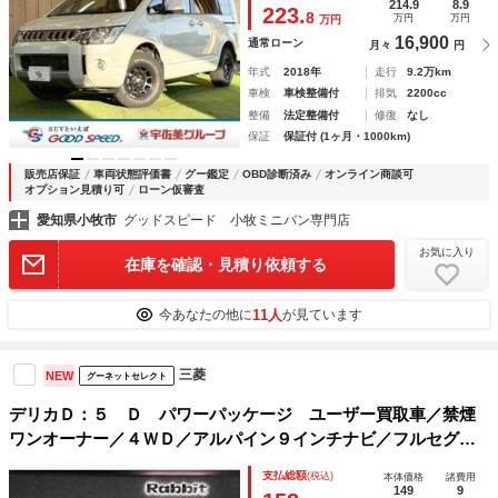
シフト／ＣＤ／ＤＶＤ／Ｂｌｕｅｔｏｏｔｈ／
214.9
8.9
223.
8
万円
万円
万円
16,900
通常ローン
月々
円
年式
2018年
走行
9.2万km
車検
車検整備付
排気
2200cc
整備
法定整備付
修復
なし
保証
保証付 (1ヶ月・1000km)
販売店保証
車両状態評価書
グー鑑定
OBD診断済み
オンライン商談可
オプション見積り可
ローン仮審査
愛知県小牧市
グッドスピード 小牧ミニバン専門店
お気に入り
在庫を確認・見積り依頼する
11人
今あなたの他に
が見ています
三菱
NEW
グーネットセレクト
デリカＤ：５ Ｄ パワーパッケージ ユーザー買取車／禁煙
ワンオーナー／４ＷＤ／アルパイン９インチナビ／フルセグ／
Ｂカメラ／フリップダウンモニター／両側Ｐスライドドア／デ
支払総額
(税込)
本体価格
諸費用
ィーラー記録簿／キセノン／フォグランプ／純正１８ＡＷ／ス
149
9