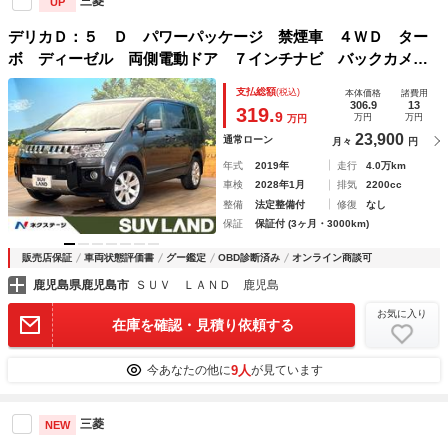
三菱
UP
デリカＤ：５ Ｄ パワーパッケージ 禁煙車 ４ＷＤ ター
ボ ディーゼル 両側電動ドア ７インチナビ バックカメ
ラ ドラレコ スマートキー ＨＩＤヘッド ＥＴＣ２．０
支払総額
(税込)
本体価格
諸費用
クルコン 純正１８インチアルミ オートライト オートエア
306.9
13
319.
9
万円
万円
万円
コン
23,900
通常ローン
月々
円
年式
2019年
走行
4.0万km
車検
2028年1月
排気
2200cc
整備
法定整備付
修復
なし
保証
保証付 (3ヶ月・3000km)
販売店保証
車両状態評価書
グー鑑定
OBD診断済み
オンライン商談可
鹿児島県鹿児島市
ＳＵＶ ＬＡＮＤ 鹿児島
お気に入り
在庫を確認・見積り依頼する
9人
今あなたの他に
が見ています
三菱
NEW