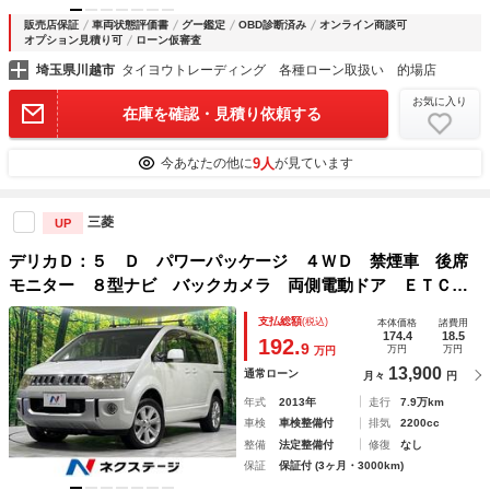
販売店保証
車両状態評価書
グー鑑定
OBD診断済み
オンライン商談可
オプション見積り可
ローン仮審査
埼玉県川越市
タイヨウトレーディング 各種ローン取扱い 的場店
お気に入り
在庫を確認・見積り依頼する
9人
今あなたの他に
が見ています
三菱
UP
デリカＤ：５ Ｄ パワーパッケージ ４ＷＤ 禁煙車 後席
モニター ８型ナビ バックカメラ 両側電動ドア ＥＴＣ
シートヒーター クルーズコントロール ＨＩＤヘッドライ
支払総額
(税込)
本体価格
諸費用
ト Ｂｌｕｅｔｏｏｔｈ パドルシフト
174.4
18.5
192.
9
万円
万円
万円
13,900
通常ローン
月々
円
年式
2013年
走行
7.9万km
車検
車検整備付
排気
2200cc
整備
法定整備付
修復
なし
保証
保証付 (3ヶ月・3000km)