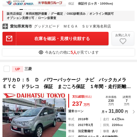
保証
保証付 (1ヶ月・1000km)
販売店保証
車両状態評価書
グー鑑定
OBD診断済み
オンライン商談可
オプション見積り可
ローン仮審査
愛知県東海市
グッドスピード ＭＥＧＡ ＳＵＶ東海名和店
お気に入り
在庫を確認・見積り依頼する
5人
今あなたの他に
が見ています
三菱
UP
デリカＤ：５ Ｄ パワーパッケージ ナビ バックカメラ
ＥＴＣ ドラレコ 保証 まごころ保証 １年間・走行距離無
制限付き 両側電動スライドドア オートクルーズコントロー
支払総額
(税込)
本体価格
諸費用
ル シートヒーター パドルシフト ステアリングスイッチ
230
7
237
万円
万円
万円
スマートキー ８人乗り 電動格納ミラー
31,800
通常ローン
月々
円
年式
2018年
走行
4.4万km
車検
2027年3月
排気
2200cc
整備
法定整備付
修復
あり
保証
保証付 (12ヶ月・走行無制限)