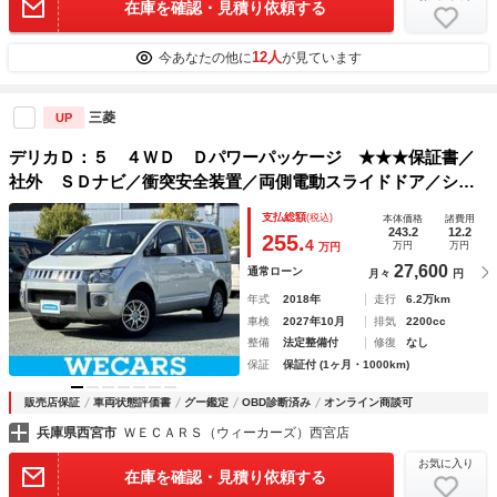
在庫を確認・見積り依頼する
12人
今あなたの他に
が見ています
三菱
UP
デリカＤ：５ ４ＷＤ Ｄパワーパッケージ ★★★保証書／
社外 ＳＤナビ／衝突安全装置／両側電動スライドドア／シー
トヒーター 前席／ヘッドランプ ＬＥＤ／Ｂｌｕｅｔｏｏｔ
支払総額
(税込)
本体価格
諸費用
ｈ接続／ＥＴＣ／ＥＢＤ付ＡＢＳ／横滑り防止装置／フルセグ
243.2
12.2
255.
4
万円
万円
万円
ＴＶ／ＤＶＤ
27,600
通常ローン
月々
円
年式
2018年
走行
6.2万km
車検
2027年10月
排気
2200cc
整備
法定整備付
修復
なし
保証
保証付 (1ヶ月・1000km)
販売店保証
車両状態評価書
グー鑑定
OBD診断済み
オンライン商談可
兵庫県西宮市
ＷＥＣＡＲＳ（ウィーカーズ）西宮店
お気に入り
在庫を確認・見積り依頼する