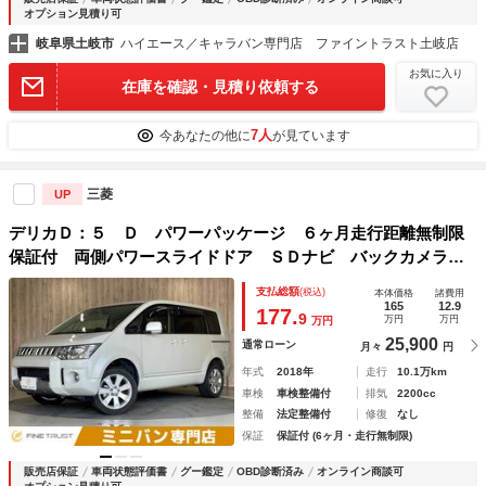
オプション見積り可
岐阜県土岐市
ハイエース／キャラバン専門店 ファイントラスト土岐店
お気に入り
在庫を確認・見積り依頼する
7人
今あなたの他に
が見ています
三菱
UP
デリカＤ：５ Ｄ パワーパッケージ ６ヶ月走行距離無制限
保証付 両側パワースライドドア ＳＤナビ バックカメラ
フルセグ シートヒーター 禁煙車 クルーズコントロール
支払総額
(税込)
本体価格
諸費用
ＨＩＤヘッド Ｂｌｕｅｔｏｏｔｈ ４ＷＤ ディーゼルター
165
12.9
177.
9
万円
万円
万円
ボ ＥＴＣ
25,900
通常ローン
月々
円
年式
2018年
走行
10.1万km
車検
車検整備付
排気
2200cc
整備
法定整備付
修復
なし
保証
保証付 (6ヶ月・走行無制限)
販売店保証
車両状態評価書
グー鑑定
OBD診断済み
オンライン商談可