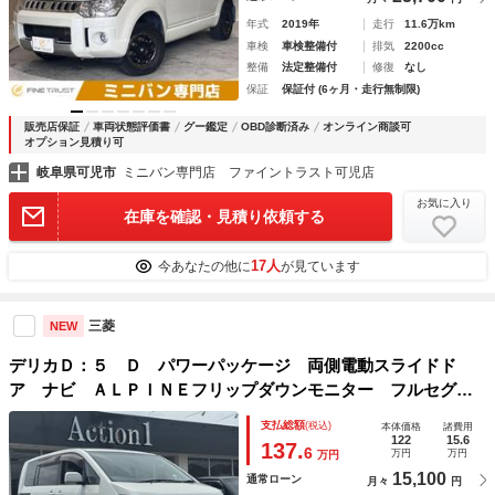
年式
2019年
走行
11.6万km
車検
車検整備付
排気
2200cc
整備
法定整備付
修復
なし
保証
保証付 (6ヶ月・走行無制限)
販売店保証
車両状態評価書
グー鑑定
OBD診断済み
オンライン商談可
オプション見積り可
岐阜県可児市
ミニバン専門店 ファイントラスト可児店
お気に入り
在庫を確認・見積り依頼する
17人
今あなたの他に
が見ています
三菱
NEW
デリカＤ：５ Ｄ パワーパッケージ 両側電動スライドド
ア ナビ ＡＬＰＩＮＥフリップダウンモニター フルセグＴ
Ｖ Ｂｌｕｅｔｏｏｔｈオーディオ バックカメラ ビルトイ
支払総額
(税込)
本体価格
諸費用
ンＥＴＣ クルーズコントロール シートヒーター 後期型純
122
15.6
137.
6
万円
万円
万円
正１８ｉｎＡＷ
15,100
通常ローン
月々
円