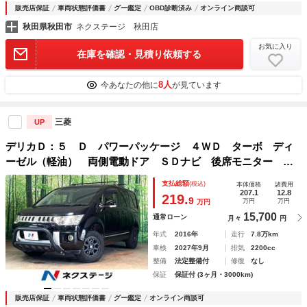
販売店保証
車両状態評価書
グー鑑定
OBD診断済み
オンライン商談可
秋田県秋田市
ネクステージ 秋田店
お気に入り
在庫を確認・見積り依頼する
8人
今あなたの他に
が見ています
三菱
UP
デリカＤ：５ Ｄ パワーパッケージ ４ＷＤ ターボ ディ
ーゼル（軽油） 両側電動ドア ＳＤナビ 後席モニター バ
ックカメラ 禁煙車 ドラレコ スマートキー ＨＩＤヘッ
支払総額
(税込)
本体価格
諸費用
ド ビルトインＥＴＣ クルコン オートライト オートエア
207.1
12.8
219.
9
万円
万円
万円
コン
15,700
通常ローン
月々
円
年式
2016年
走行
7.8万km
車検
2027年9月
排気
2200cc
整備
法定整備付
修復
なし
保証
保証付 (3ヶ月・3000km)
販売店保証
車両状態評価書
グー鑑定
オンライン商談可