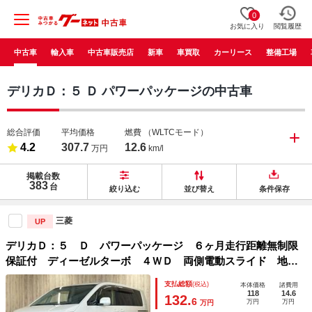
0
お気に入り
閲覧履歴
中古車
輸入車
中古車販売店
新車
車買取
カーリース
整備工場
デリカＤ：５ Ｄ パワーパッケージの中古車
総合評価
平均価格
燃費
（WLTCモード）
4.2
307.7
12.6
万円
km/l
掲載台数
383
台
絞り込む
並び替え
条件保存
三菱
UP
デリカＤ：５ Ｄ パワーパッケージ ６ヶ月走行距離無制限
保証付 ディーゼルターボ ４ＷＤ 両側電動スライド 地デ
ジナビ クルーズコントロール ＨＩＤヘッドライト 禁煙
支払総額
(税込)
本体価格
諸費用
車 スマートキー ＥＴＣ ＵＳＢポート 電動格納ミラー
118
14.6
132.
6
万円
万円
万円
８人乗り