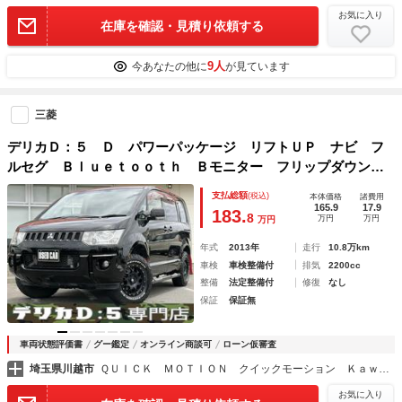
お気に入り
在庫を確認・見積り依頼する
9人
今あなたの他に
が見ています
三菱
デリカＤ：５ Ｄ パワーパッケージ リフトＵＰ ナビ フ
ルセグ Ｂｌｕｅｔｏｏｔｈ Ｂモニター フリップダウン
ＨＤＭＩ ＵＳＢ ドライブレコーダー ＥＴＣ Ｓステッ
支払総額
(税込)
本体価格
諸費用
プ シートカバー 記録簿 ＪＡＯＳマッドガード 社外アル
165.9
17.9
183.
8
万円
万円
万円
ミ ４ＷＤ
年式
2013年
走行
10.8万km
車検
車検整備付
排気
2200cc
整備
法定整備付
修復
なし
保証
保証無
車両状態評価書
グー鑑定
オンライン商談可
ローン仮審査
埼玉県川越市
ＱＵＩＣＫ ＭＯＴＩＯＮ クイックモーション Ｋａｗａｇｏｅ ～４ＷＤ・ＳＵＶ専門店～
お気に入り