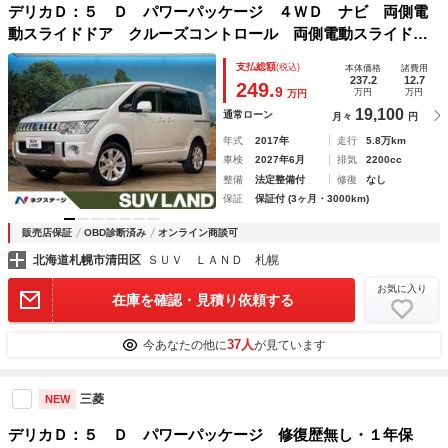
デリカＤ：５ Ｄ パワーパッケージ ４ＷＤ ナビ 両側電
動スライドドア クルーズコントロール 両側電動スライドド
ア ＡＣ１００Ｖ電源 シートヒーター ＥＴＣ ＨＩＤヘッ
支払総額
(税込)
本体価格
諸費用
ドライト フォグランプ パドルシフト
237.2
12.7
249.
9
万円
万円
万円
19,100
通常ローン
月々
円
年式
2017年
走行
5.8万km
車検
2027年6月
排気
2200cc
整備
法定整備付
修復
なし
保証
保証付 (3ヶ月・3000km)
販売店保証
OBD診断済み
オンライン商談可
北海道札幌市清田区
ＳＵＶ ＬＡＮＤ 札幌
お気に入り
在庫を確認・見積り依頼する
37人
今あなたの他に
が見ています
三菱
NEW
デリカＤ：５ Ｄ パワーパッケージ 修復歴無し・１年保