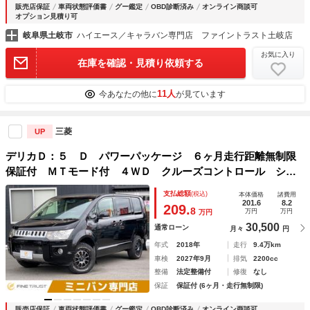
販売店保証
車両状態評価書
グー鑑定
OBD診断済み
オンライン商談可
オプション見積り可
岐阜県土岐市
ハイエース／キャラバン専門店 ファイントラスト土岐店
お気に入り
在庫を確認・見積り依頼する
11人
今あなたの他に
が見ています
三菱
UP
デリカＤ：５ Ｄ パワーパッケージ ６ヶ月走行距離無制限
保証付 ＭＴモード付 ４ＷＤ クルーズコントロール シー
トヒーター フリップダウンモニター １１インチＢＩＧＸ
支払総額
(税込)
本体価格
諸費用
両側パワースライドドア Ｂカメラ ＨＩＤヘッド Ｂｌｕｅ
201.6
8.2
209.
8
万円
万円
万円
ｔｏｏｔｈ
30,500
通常ローン
月々
円
年式
2018年
走行
9.4万km
車検
2027年9月
排気
2200cc
整備
法定整備付
修復
なし
保証
保証付 (6ヶ月・走行無制限)
販売店保証
車両状態評価書
グー鑑定
OBD診断済み
オンライン商談可