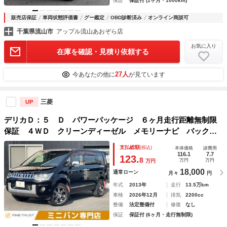
保証
保証付 (1ヶ月・1000km)
販売店保証
車両状態評価書
グー鑑定
OBD診断済み
オンライン商談可
千葉県流山市
アップル流山あおぞら店
お気に入り
在庫を確認・見積り依頼する
27人
今あなたの他に
が見ています
三菱
UP
デリカＤ：５ Ｄ パワーパッケージ ６ヶ月走行距離無制限
保証 ４ＷＤ クリーンディーゼル メモリーナビ バックカ
メラ 両側パワースライドドア デイトナユーロ１６型ＡＷ
支払総額
(税込)
本体価格
諸費用
クルーズコントロール 後席フリップダウン リアエアロ シ
116.1
7.7
123.
8
万円
万円
万円
ートヒーター
18,000
通常ローン
月々
円
年式
2013年
走行
13.5万km
車検
2026年12月
排気
2200cc
整備
法定整備付
修復
なし
保証
保証付 (6ヶ月・走行無制限)