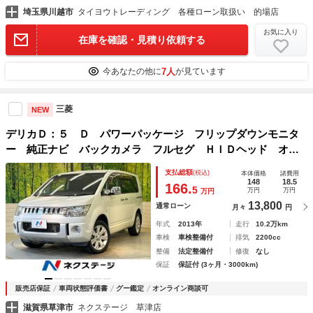
埼玉県川越市
タイヨウトレーディング 各種ローン取扱い 的場店
お気に入り
在庫を確認・見積り依頼する
7人
今あなたの他に
が見ています
三菱
NEW
デリカＤ：５ Ｄ パワーパッケージ フリップダウンモニタ
ー 純正ナビ バックカメラ フルセグ ＨＩＤヘッド オー
トエアコン 純正１８インチアルミ 両側電動ドア シートヒ
支払総額
(税込)
本体価格
諸費用
ーター スマートキー ＥＴＣ Ｂｌｕｅｔｏｏｔｈ
148
18.5
166.
5
万円
万円
万円
13,800
通常ローン
月々
円
年式
2013年
走行
10.2万km
車検
車検整備付
排気
2200cc
整備
法定整備付
修復
なし
保証
保証付 (3ヶ月・3000km)
販売店保証
車両状態評価書
グー鑑定
オンライン商談可
滋賀県草津市
ネクステージ 草津店