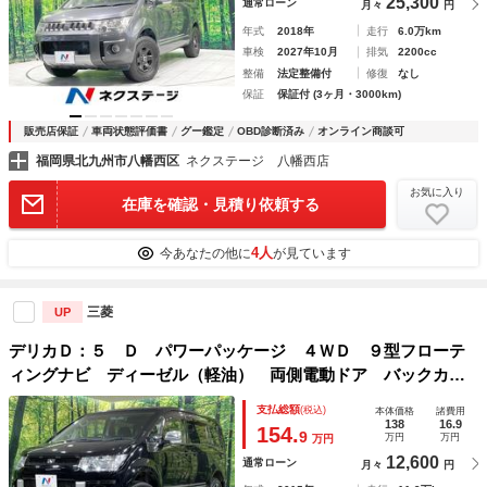
25,300
通常ローン
月々
円
年式
2018年
走行
6.0万km
車検
2027年10月
排気
2200cc
整備
法定整備付
修復
なし
保証
保証付 (3ヶ月・3000km)
販売店保証
車両状態評価書
グー鑑定
OBD診断済み
オンライン商談可
福岡県北九州市八幡西区
ネクステージ 八幡西店
お気に入り
在庫を確認・見積り依頼する
4人
今あなたの他に
が見ています
三菱
UP
デリカＤ：５ Ｄ パワーパッケージ ４ＷＤ ９型フローテ
ィングナビ ディーゼル（軽油） 両側電動ドア バックカメ
ラ 禁煙車 ＨＩＤヘッド ビルトインＥＴＣ クルコン 純
支払総額
(税込)
本体価格
諸費用
正１８インチアルミ オートライト オートエアコン Ｂｌｕ
138
16.9
154.
9
万円
万円
万円
ｅｔｏｏｔｈ
12,600
通常ローン
月々
円