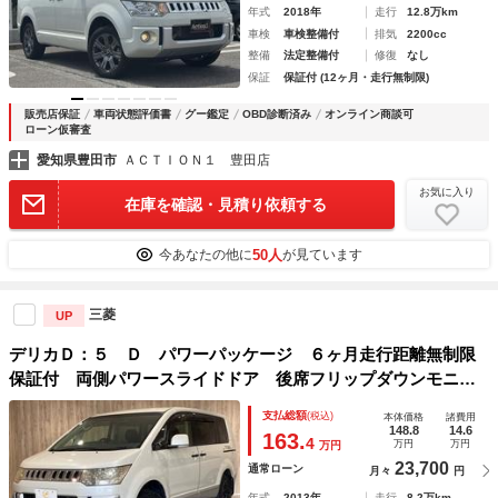
年式
2018年
走行
12.8万km
車検
車検整備付
排気
2200cc
整備
法定整備付
修復
なし
保証
保証付 (12ヶ月・走行無制限)
販売店保証
車両状態評価書
グー鑑定
OBD診断済み
オンライン商談可
ローン仮審査
愛知県豊田市
ＡＣＴＩＯＮ１ 豊田店
お気に入り
在庫を確認・見積り依頼する
50人
今あなたの他に
が見ています
三菱
UP
デリカＤ：５ Ｄ パワーパッケージ ６ヶ月走行距離無制限
保証付 両側パワースライドドア 後席フリップダウンモニタ
ー バックカメラ クルーズコントロール フルセグＴＶ Ｅ
支払総額
(税込)
本体価格
諸費用
ＴＣ 禁煙車 メモリーナビ ＨＩＤヘッドライト ４ＷＤ
148.8
14.6
163.
4
万円
万円
万円
23,700
通常ローン
月々
円
年式
2013年
走行
8.2万km