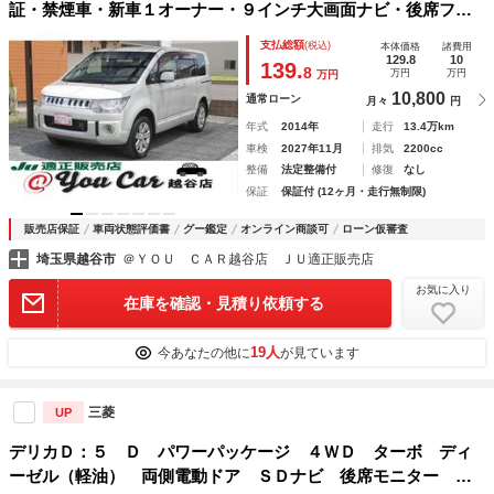
証・禁煙車・新車１オーナー・９インチ大画面ナビ・後席フリ
ップダウンモニター・両側電動スライドドア・スマートキー・
支払総額
(税込)
本体価格
諸費用
シートヒーター・純正１８インチアルミ・パドルシフト・ＥＴ
129.8
10
139.
8
万円
万円
万円
Ｃ・ＨＩＤ
10,800
通常ローン
月々
円
年式
2014年
走行
13.4万km
車検
2027年11月
排気
2200cc
整備
法定整備付
修復
なし
保証
保証付 (12ヶ月・走行無制限)
販売店保証
車両状態評価書
グー鑑定
オンライン商談可
ローン仮審査
埼玉県越谷市
＠ＹＯＵ ＣＡＲ越谷店 ＪＵ適正販売店
お気に入り
在庫を確認・見積り依頼する
19人
今あなたの他に
が見ています
三菱
UP
デリカＤ：５ Ｄ パワーパッケージ ４ＷＤ ターボ ディ
ーゼル（軽油） 両側電動ドア ＳＤナビ 後席モニター バ