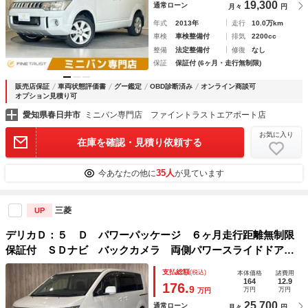
19,300
通常ローン
月々
円
年式
2013年
走行
10.0万km
車検
車検整備付
排気
2200cc
整備
法定整備付
修復
なし
保証
保証付 (6ヶ月・走行無制限)
販売店保証
車両状態評価書
グー鑑定
OBD診断済み
オンライン商談可
オプション見積り可
愛知県春日井市
ミニバン専門店 ファイントラストエアポート店
お気に入り
在庫を確認・見積り依頼する
35人
今あなたの他に
が見ています
三菱
UP
デリカＤ：５ Ｄ パワーパッケージ ６ヶ月走行距離無制限
保証付 ＳＤナビ バックカメラ 両側パワースライドドア
クルーズコントロール フルセグＴＶ ＨＩＤヘッドライト
支払総額
(税込)
本体価格
諸費用
４ＷＤ ＥＴＣ Ｂｌｕｅｔｏｏｔｈ対応 スマートキー
164
12.9
176.
9
万円
万円
万円
25,700
通常ローン
月々
円