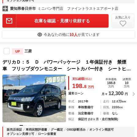
オプション見積り可
愛知県春日井市
ミニバン専門店 ファイントラストエアポート店
お気に入り
在庫を確認・見積り依頼する
10人
今あなたの他に
が見ています
三菱
UP
デリカＤ：５ Ｄ パワーパッケージ １年保証付き 禁煙
車 フリップダウンモニター シートカバー付き シートヒー
ター 両側パワースライドドア ナビＴＶ ＥＴＣ バックカ
支払総額
(税込)
本体価格
諸費用
メラ Ｂｌｕｅｔｏｏｔｈ接続 ディーゼルターボ ４ＷＤ
188.8
10
198.
8
万円
万円
万円
電動格納ミラー
12,300
通常ローン
月々
円
年式
2017年
走行
12.0万km
車検
車検整備付
排気
2200cc
整備
法定整備付
修復
なし
保証
保証付 (12ヶ月・走行無制限)
販売店保証
車両状態評価書
グー鑑定
OBD診断済み
オンライン商談可
オプション見積り可
ローン仮審査