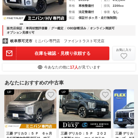
車検
車検整備付
排気
2200cc
整備
法定整備付
修復
なし
保証
保証付 (6ヶ月・走行無制限)
販売店保証
車両状態評価書
グー鑑定
OBD診断済み
オンライン商談可
オプション見積り可
岐阜県可児市
ミニバン専門店 ファイントラスト可児店
お気に入り
在庫を確認・見積り依頼する
17人
今あなたの他に
が見ています
あなたにおすすめの中古車
UP
UP
三菱 デリカＤ：５ Ｐ ６ヶ月
三菱 デリカＤ：５ Ｐ ２０２
三菱 デリカＤ