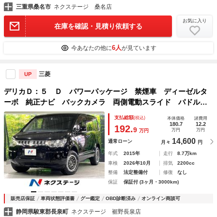
三重県桑名市
ネクステージ 桑名店
お気に入り
在庫を確認・見積り依頼する
6人
今あなたの他に
が見ています
三菱
UP
デリカＤ：５ Ｄ パワーパッケージ 禁煙車 ディーゼルタ
ーボ 純正ナビ バックカメラ 両側電動スライド パドルシ
フト シートヒーター ＨＩＤライト オートライト クルー
支払総額
(税込)
本体価格
諸費用
ズコントロール スマートキー 革巻きステアリング ＥＴＣ
180.7
12.2
192.
9
万円
万円
万円
14,600
通常ローン
月々
円
年式
2015年
走行
8.7万km
車検
2026年10月
排気
2200cc
整備
法定整備付
修復
なし
保証
保証付 (3ヶ月・3000km)
販売店保証
車両状態評価書
グー鑑定
OBD診断済み
オンライン商談可
静岡県駿東郡長泉町
ネクステージ 裾野長泉店