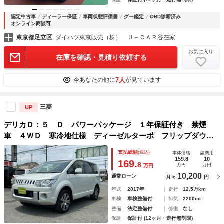
認定中古車
ディーラー保証
車両状態評価書
グー鑑定
OBD診断済み
オンライン商談可
東京都足立区
ダイハツ東京販売（株） Ｕ－ＣＡＲ谷在家
お気に入り
在庫を確認・見積り依頼する
7人
今あなたの他に
が見ています
三菱
UP
デリカＤ：５ Ｄ パワーパッケージ １年保証付き 禁煙
車 ４ＷＤ 寒冷地仕様 ディーゼルターボ フリップダウン
モニター シートヒーター 両側電動スライドドア ナビ Ｔ
支払総額
(税込)
本体価格
諸費用
Ｖ ＥＴＣ バックカメラ Ｂｌｕｅｔｏｏｔｈ 衝突安全ボ
159.8
10
169.
8
万円
万円
万円
ディ ８人乗り
10,200
通常ローン
月々
円
年式
2017年
走行
12.5万km
車検
車検整備付
排気
2200cc
整備
法定整備付
修復
なし
保証
保証付 (12ヶ月・走行無制限)