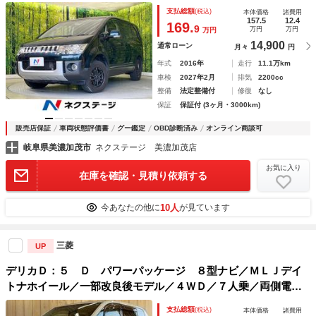
ックカメラ 禁煙車 シートヒーター 電動リアゲート ドラ
支払総額
(税込)
本体価格
諸費用
レコ スマートキー ＨＩＤヘッド ＥＴＣ クルコン
157.5
12.4
169.
9
万円
万円
万円
14,900
通常ローン
月々
円
年式
2016年
走行
11.1万km
車検
2027年2月
排気
2200cc
整備
法定整備付
修復
なし
保証
保証付 (3ヶ月・3000km)
販売店保証
車両状態評価書
グー鑑定
OBD診断済み
オンライン商談可
岐阜県美濃加茂市
ネクステージ 美濃加茂店
お気に入り
在庫を確認・見積り依頼する
10人
今あなたの他に
が見ています
三菱
UP
デリカＤ：５ Ｄ パワーパッケージ ８型ナビ／ＭＬＪデイ
トナホイール／一部改良後モデル／４ＷＤ／７人乗／両側電動
スライドドア／シートヒーター／ＬＥＤヘッドライト／パドル
支払総額
(税込)
本体価格
諸費用