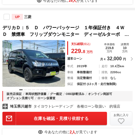
16人
今あなたの他に
が見ています
三菱
UP
デリカＤ：５ Ｄ パワーパッケージ １年保証付き ４Ｗ
Ｄ 禁煙車 フリップダウンモニター ディーゼルターボ シ
ートヒーター ＡＣ１００Ｖ ＭＫＷ１６インチＡＷ ナビ
支払総額
(税込)
本体価格
諸費用
ＴＶ ＥＴＣ バックカメラ Ｂｌｕｅｔｏｏｔｈ 両側パワ
219.8
10
229.
8
万円
万円
万円
ースライドドア
32,000
通常ローン
月々
円
年式
2019年
走行
10.4万km
車検
車検整備付
排気
2200cc
整備
法定整備付
修復
なし
保証
保証付 (12ヶ月・走行無制限)
販売店保証
車両状態評価書
グー鑑定
OBD診断済み
オンライン商談可
オプション見積り可
ローン仮審査
埼玉県川越市
タイヨウトレーディング 各種ローン取扱い 的場店
お気に入り
在庫を確認・見積り依頼する
2人
今あなたの他に
が見ています