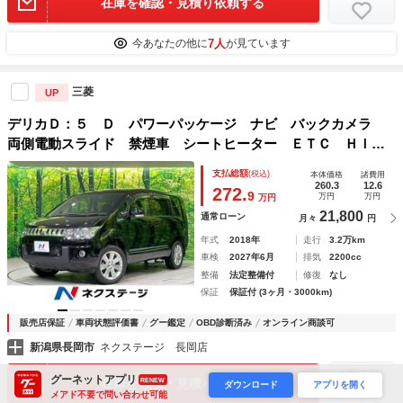
在庫を確認・見積り依頼する
7人
今あなたの他に
が見ています
三菱
UP
デリカＤ：５ Ｄ パワーパッケージ ナビ バックカメラ
両側電動スライド 禁煙車 シートヒーター ＥＴＣ ＨＩＤ
ヘッド オートエアコン ドラレコ スマートキー 盗難防止
支払総額
(税込)
本体価格
諸費用
装置 パドルシフト 電動格納ミラー
260.3
12.6
272.
9
万円
万円
万円
21,800
通常ローン
月々
円
年式
2018年
走行
3.2万km
車検
2027年6月
排気
2200cc
整備
法定整備付
修復
なし
保証
保証付 (3ヶ月・3000km)
販売店保証
車両状態評価書
グー鑑定
OBD診断済み
オンライン商談可
新潟県長岡市
ネクステージ 長岡店
お気に入り
グーネットアプリ
在庫を確認・見積り依頼する
RENEW
ダウンロード
アプリを開く
メアド不要で問い合わせ可能