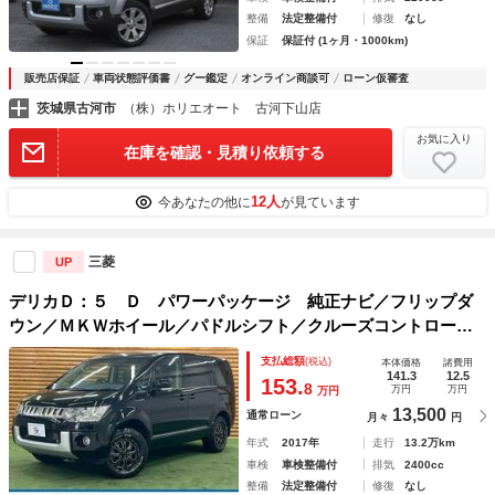
整備
法定整備付
修復
なし
保証
保証付 (1ヶ月・1000km)
販売店保証
車両状態評価書
グー鑑定
オンライン商談可
ローン仮審査
茨城県古河市
（株）ホリエオート 古河下山店
お気に入り
在庫を確認・見積り依頼する
12人
今あなたの他に
が見ています
三菱
UP
デリカＤ：５ Ｄ パワーパッケージ 純正ナビ／フリップダ
ウン／ＭＫＷホイール／パドルシフト／クルーズコントロール
／シートヒーター／両側電動パワスラ／ＥＴＣ／オートライト
支払総額
(税込)
本体価格
諸費用
／オールテレンホワイトレター／横滑り防止装置／３列シート
141.3
12.5
153.
8
万円
万円
万円
／オートＡＣ
13,500
通常ローン
月々
円
年式
2017年
走行
13.2万km
車検
車検整備付
排気
2400cc
整備
法定整備付
修復
なし