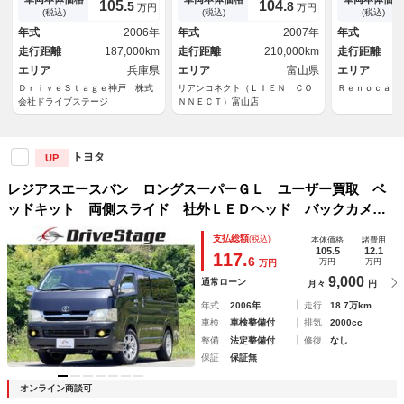
105.
104.
5
8
万円
万円
源 社外１７インチアルミ イ
トッパー Ｄ
(税込)
(税込)
(税込)
エローフォグ ＣＤ／ＤＶＤ
ＡＷ リボン
年式
2006年
年式
2007年
年式
音楽録音 オートライト キー
ナビ ＥＴＣ
走行距離
187,000km
走行距離
210,000km
走行距離
レス 車検整備付き
ＫＮＯＴＲＥ
エリア
兵庫県
エリア
富山県
キット
エリア
ＤｒｉｖｅＳｔａｇｅ神戸 株式
リアンコネクト（ＬＩＥＮ ＣＯ
Ｒｅｎｏｃａさ
会社ドライブステージ
ＮＮＥＣＴ）富山店
トヨタ
UP
レジアスエースバン ロングスーパーＧＬ ユーザー買取 ベ
ッドキット 両側スライド 社外ＬＥＤヘッド バックカメ
ラ ＥＴＣ １００Ｖ電源 社外１７インチアルミ イエロー
支払総額
(税込)
本体価格
諸費用
フォグ ＣＤ／ＤＶＤ 音楽録音 オートライト キーレス
105.5
12.1
117.
6
万円
万円
万円
車検整備付き
9,000
通常ローン
月々
円
年式
2006年
走行
18.7万km
車検
車検整備付
排気
2000cc
整備
法定整備付
修復
なし
保証
保証無
オンライン商談可