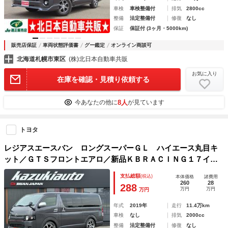
車検
車検整備付
排気
2800cc
整備
法定整備付
修復
なし
保証
保証付 (3ヶ月・5000km)
販売店保証
車両状態評価書
グー鑑定
オンライン商談可
北海道札幌市東区
(株)北日本自動車共販
お気に入り
在庫を確認・見積り依頼する
8人
今あなたの他に
が見ています
トヨタ
レジアスエースバン ロングスーパーＧＬ ハイエース丸目キ
ット／ＧＴＳフロントエアロ／新品ＫＢＲＡＣＩＮＧ１７イン
チＡＷ／新品タイヤ／ＳＤナビ／フルセグ地デジ／バックカメ
支払総額
(税込)
本体価格
諸費用
ラ／ＥＴＣ／シートカバー／玄武製２インチローダウン／Ｂｌ
260
28
288
万円
万円
万円
ｕｅｔｏｏｔｈ
年式
2019年
走行
11.4万km
車検
なし
排気
2000cc
整備
法定整備付
修復
なし