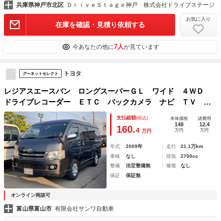
兵庫県神戸市北区
ＤｒｉｖｅＳｔａｇｅ神戸 株式会社ドライブステージ
お気に入り
在庫を確認・見積り依頼する
7人
今あなたの他に
が見ています
トヨタ
グーネットセレクト
レジアスエースバン ロングスーパーＧＬ ワイド ４ＷＤ
ドライブレコーダー ＥＴＣ バックカメラ ナビ ＴＶ ク
リアランスソナー 両側スライドドア キーレスエントリー
支払総額
(税込)
本体価格
諸費用
電動格納ミラー 後席モニター ＡＴ ＣＤ ミュージックプ
148
12.4
160.
4
万円
万円
万円
レイヤー接続可
年式
2009年
走行
21.1万km
車検
なし
排気
2700cc
整備
法定整備無
修復
なし
保証
保証無
オンライン商談可
富山県富山市
有限会社サンワ自動車