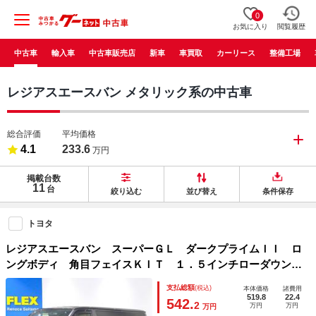
0
お気に入り
閲覧履歴
中古車
輸入車
中古車販売店
新車
車買取
カーリース
整備工場
レジアスエースバン メタリック系の中古車
総合評価
平均価格
4.1
233.6
万円
掲載台数
11
台
絞り込む
並び替え
条件保存
トヨタ
レジアスエースバン スーパーＧＬ ダークプライムＩＩ ロ
ングボディ 角目フェイスＫＩＴ １．５インチローダウンＫ
ＩＴ 玄武ストロークストッパー ＤＥＡＮ１６インチＡＷ
支払総額
(税込)
本体価格
諸費用
リボンタイヤ 純正ＳＤナビ ＥＴＣ バックカメラ ＫＮＯ
519.8
22.4
542.
2
万円
万円
万円
ＴＲＥＣＯＲＤＳベッドキット