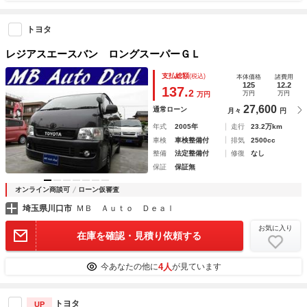
トヨタ
レジアスエースバン ロングスーパーＧＬ
支払総額
(税込)
本体価格
諸費用
125
12.2
137.
2
万円
万円
万円
27,600
通常ローン
月々
円
年式
2005年
走行
23.2万km
車検
車検整備付
排気
2500cc
整備
法定整備付
修復
なし
保証
保証無
オンライン商談可
ローン仮審査
埼玉県川口市
ＭＢ Ａｕｔｏ Ｄｅａｌ
お気に入り
在庫を確認・見積り依頼する
4人
今あなたの他に
が見ています
トヨタ
UP