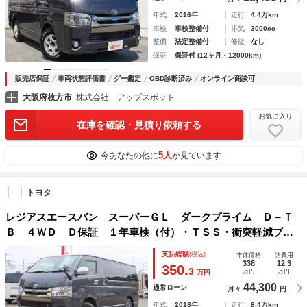
年式
2016年
走行
4.4万km
車検
車検整備付
排気
3000cc
整備
法定整備付
修復
なし
保証
保証付 (12ヶ月・12000km)
販売店保証
車両状態評価書
グー鑑定
OBD診断済み
オンライン商談可
大阪府枚方市
株式会社 アップスポット
お気に入り
在庫を確認・見積り依頼する
5人
今あなたの他に
が見ています
トヨタ
レジアスエースバン スーパーＧＬ ダークプライム Ｄ－Ｔ
Ｂ ４ＷＤ Ｄ保証 １年車検（付）・ＴＳＳ・衝突軽減ブレ
ーキ・純正ナビ・ＴＶ・ＣＤ／ＤＶＤ／ＢＴ・Ｂカメラ・スマ
支払総額
(税込)
本体価格
諸費用
ートキー・ハーフレザーシート・寒冷地仕様・リアヒーター・
338
12.3
350.
3
万円
万円
万円
Ｐスタート・ＬＥＤ
44,300
通常ローン
月々
円
年式
2018年
走行
8.4万km