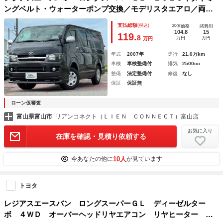
ングベルト・ウォーターポンプ交換／モデリスタエアロ／両側
スライドドア／エアコン
支払総額
(税込)
本体価格
諸費用
104.8
15
119.
8
万円
万円
万円
年式
2007年
走行
21.0万km
車検
車検整備付
排気
2500cc
整備
法定整備付
修復
なし
保証
保証無
ローン仮審査
富山県富山市
リアンコネクト（ＬＩＥＮ ＣＯＮＮＥＣＴ）富山店
お気に入り
在庫を確認・見積り依頼する
10人
今あなたの他に
が見ています
トヨタ
レジアスエースバン ロングスーパーＧＬ ディーゼルター
ボ ４ＷＤ オーバーヘッドリヤエアコン リヤヒーター Ａ