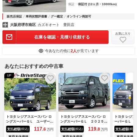
保証
保証付 (12ヶ月・10000km)
販売店保証
車両状態評価書
グー鑑定
オンライン商談可
大阪府堺市南区
カズキオート 豊田店
お気に入り
在庫を確認・見積り依頼する
2人
今あなたの他に
が見ています
あなたにおすすめの中古車
UP
トヨタ レジアスエースバン ロ
トヨタ レジアスエースバン ロ
トヨタ レジア
ングスーパーＧＬ ユーザー買
ングスーパーＧＬ ２０２５年
ーパーＧＬ 
取 ベッドキット 両側スライ
タイミングベルト・ウォーター
Ｉ ロングボ
117.
119.
6
8
支払総額
支払総額
支払総額
(税込)
(税込)
(税込)
万円
万円
ド 社外ＬＥＤヘッド バック
ポンプ交換／モデリスタエアロ
スＫＩＴ １
カメラ ＥＴＣ １００Ｖ電
／両側スライドドア／エアコン
ウンＫＩＴ 
車両本体価格
車両本体価格
車両本体価格