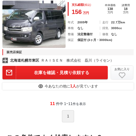
Ｃ１００Ｖ
支払総額
(税込)
本体価格
諸費用
138
18
156
万円
万円
万円
年式
2009年
走行
22.7万km
車検
なし
排気
3000cc
整備
法定整備付
修復
なし
保証
保証付 (3ヶ月・3000km)
販売店保証
北海道札幌市東区
ＲＡＩＳＥＮ 株式会社 磊川（ライセン）
お気に入り
在庫を確認・見積り依頼する
1人
今あなたの他に
が見ています
11
件中 1~11
件を表示
1