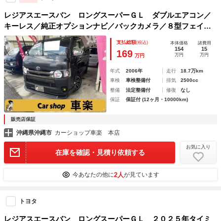
レジアスエースバン ロングスーパーＧＬ ダブルエアコン／
キーレス／純正オプションナビ／バックカメラ／８型フェイス
カスタム／社外アルミホイール
支払総額
(税込)
本体価格
諸費用
154
15
169
万円
万円
万円
年式
2006年
走行
18.7万km
車検
車検整備付
排気
2500cc
整備
法定整備付
修復
なし
保証
保証付 (12ヶ月・10000km)
販売店保証
沖縄県沖縄市
カーショップ車楽 本店
お気に入り
在庫を確認・見積り依頼する
2人
今あなたの他に
が見ています
トヨタ
レジアスエースバン ロングスーパーＧＬ ２０２５年タイミ