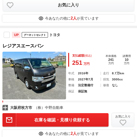
お気に入り
2人
今あなたの他に
が見ています
トヨタ
UP
グーネットセレクト
レジアスエースバン
支払総額
(税込)
本体価格
諸費用
241
10
251
万円
万円
万円
年式
2016年
走行
8.7万km
車検
2027年7月
排気
3000cc
整備
法定整備付
修復
なし
保証
保証無
大阪府枚方市
（株）中野自動車
お気に入り
在庫を確認・見積り依頼する
2人
今あなたの他に
が見ています