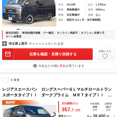
年式
2019年
走行
1.9万km
車検
車検整備付
排気
2800cc
整備
法定整備付
修復
なし
保証
保証付 (12ヶ月・走行無制限)
販売店保証
車両状態評価書
グー鑑定
オンライン商談可
オプション見積り可
ローン仮審査
埼玉県上尾市
Ｒｅｎｏｃａさいたま店
お気に入り
在庫を確認・見積り依頼する
6人
今あなたの他に
が見ています
トヨタ
レジアスエースバン ロングスーパーＧＬマルチロールトラン
スポータタイプＩＩ ダークプライム ＭＲＴタイプＩＩ パ
ナソニックＳＤナビ Ｂカメラ 専用防滴フラットフロア 純
支払総額
(税込)
本体価格
諸費用
正フロントドラレコ 純正リアカーテン ＬＥＤヘッドライ
339
18.7
357.
7
万円
万円
万円
ト スマートキー オートエアコン ＥＴＣ ハーフレザー
38,400
通常ローン
月々
円