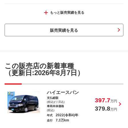
ハイエースワゴン グランドキャビン
もっと販売実績を見る
販売実績を見る
タウンエースバン ＧＬ
この販売店の新着車種
（更新日:2026年8月7日）
ハイエースバン スーパーＧＬ ダークプ
ハイエースバン
ライム
支払総額
397.7
万円
(税込)(リ済込)
車両本体価格
379.8
万円
(税込)
2022(令和4)年
年式
7.3万km
走行