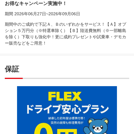
お得なキャンペーン実施中！
期間 2026年06月27日~2026年09月06日
期間中のご成約で下記Ａ、Ｂのいずれかをサービス！【Ａ】オプ
ション５万円分（※特選車除く）【Ｂ】陸送費無料（※一部離島
を除く）下取りも強化中！更に成約プレゼントや試乗車・デモカ
ー販売などをご用意！
保証