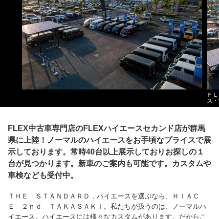
ＦＬ
ス・
FLEX中古車専門店のFLEXハイエースセカンド店が群馬
県に上陸！ノーマルのハイエースをお手頃なプライスで展
示しております。常時40台以上展示しておりお探しの１
台が見つかります。新車のご案内も可能です。カスタムや
車検なども受付中。
ＴＨＥ ＳＴＡＮＤＡＲＤ．ハイエースを選ぶなら、ＨＩＡＣ
Ｅ ２ｎｄ ＴＡＫＡＳＡＫＩ。私たちが扱うのは、ノーマルハ
イエース。ハイエースには様々なカスタムがあります。だからこ