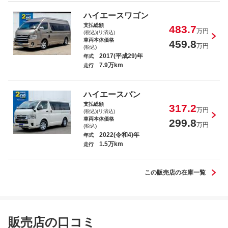
ハイエースバン スーパーＧＬ ダークプ
ライムＩＩ
ハイエースワゴン
支払総額
483.7
万円
(税込)(リ済込)
車両本体価格
459.8
万円
(税込)
2017(平成29)年
年式
7.9万km
走行
ハイエースバン スーパーＧＬ ダークプ
ライムＩＩ
ハイエースバン
支払総額
317.2
万円
(税込)(リ済込)
車両本体価格
299.8
万円
(税込)
2022(令和4)年
年式
1.5万km
ハイエースバン スーパーＧＬ ダークプ
走行
ライムＩＩ
この販売店の在庫一覧
ハイエースワゴン ＧＬ
販売店の口コミ