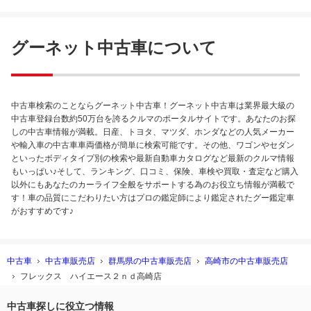
グーネット中古車について
中古車検索のことならグーネット中古車！グーネット中古車は業界最大級の
中古車登録台数約50万台を誇るクルマのポータルサイトです。あなたのお探
しの中古車情報が満載。日産、トヨタ、マツダ、ホンダなどの人気メーカー
や輸入車の中古車車両価格が簡単に検索可能です。その他、ワゴンやセダン
といったボディタイプ別の検索や最新自動車カタログなど最新のクルマ情報
もいっぱい♪そして、ランキング、口コミ、保険、車検や買取・査定など購入
以外にもあなたのカーライフ全般をサポートする為のお役立ち情報が満載で
す！車の品質にこだわりたい方はプロの鑑定師により鑑定されたグー鑑定車
がおすすめです♪
中古車
中古車販売店
群馬県の中古車販売店
高崎市の中古車販売店
フレックス ハイエース２ｎｄ高崎店
中古車探しに役立つ情報