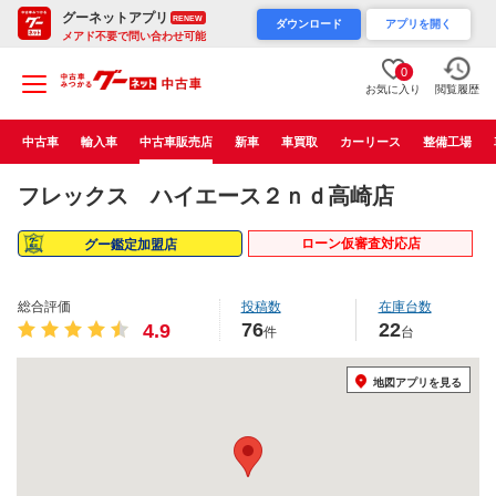
グーネットアプリ
RENEW
ダウンロード
アプリを開く
メアド不要で問い合わせ可能
0
お気に入り
閲覧履歴
中古車
輸入車
中古車販売店
新車
車買取
カーリース
整備工場
フレックス ハイエース２ｎｄ高崎店
ローン仮審査対応店
グー鑑定加盟店
総合評価
投稿数
在庫台数
76
22
4.9
件
台
地図アプリを見る