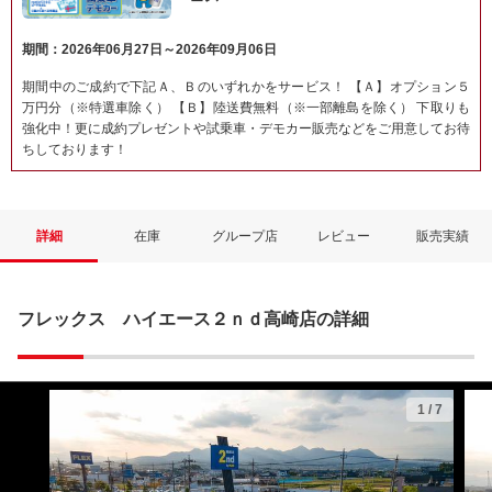
期間：2026年06月27日～2026年09月06日
期間中のご成約で下記Ａ、Ｂのいずれかをサービス！ 【Ａ】オプション５
万円分（※特選車除く） 【Ｂ】陸送費無料（※一部離島を除く） 下取りも
強化中！更に成約プレゼントや試乗車・デモカー販売などをご用意してお待
ちしております！
詳細
在庫
グループ店
レビュー
販売実績
フレックス ハイエース２ｎｄ高崎店の詳細
1
/
7