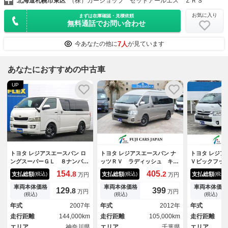
北海道札幌市東区
（株）カーショップ ゼットアールエス ＺＲＳ
お気に入り
まずは在庫確認・見積依頼
無料通話でお問い合わせ
7人
今あなたの他に
が見ています
あなたにおすすめの中古車
UP
トヨタ レジアスエースバン ロ
トヨタ レジアスエースバン ナ
トヨタ レジア
ングスーパーＧＬ ８ナンバ
ッツＲＶ ラディッシュ キャ
Ｖビックフッ
ー ベッドキット ベッドキッ
ンピングカー ８ナンバー ツ
タービア 給
154.
405.
8
2
支払総額
支払総額
支払総額
(税込)
(税込)
(税込)
万円
万円
ト ケンウッド７インチナビ
インサブバッテリー １８００
ク・家庭用冷
１６インチアルミホイール ロ
Ｗインバーター マックスファ
ジ・ＩＨ・ツ
車両本体価格
車両本体価格
車両本体価格
129.
399
8
万円
万円
ーダウン ＥＴＣ バックカメ
ン べバストＦＦヒーター シ
ー・走行充電
(税込)
(税込)
(税込)
ラ シートカバー 車いす積載
ンク フリップダウンモニタ
外部電源・イ
年式
2007年
年式
2012年
年式
用ラダー ライトカスタム ガ
ー 走行充電 外部充電 リア
０Ｗ・ソーラ
走行距離
144,000km
走行距離
105,000km
走行距離
ソリン
ＵＩビークルスタビライザー
ベント・ＦＦ
エリア
神奈川県
エリア
千葉県
ングカー・バ
エリア