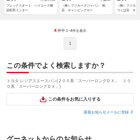
フレックスオート ハイエース横
（株）フジカーズジャパン 柏
（株）フジカー
浜町田インター
店 キャンピングカー
つくば店 キャ
4
件中 1~4
件を表示
1
この条件でよく検索しますか？
トヨタ レジアスエースバン(２００系「スーパーロングＤＸ」 １０
０系「スーパーロングＤＸ」)
この条件をお気に入りする
新着お知らせメールに登録
グーネットからのお知らせ