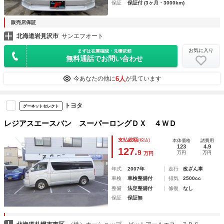
保証
保証付 (3ヶ月・3000km)
販売店保証
北海道岩見沢市
サンエフオート
お気に入り
まずは在庫確認・見積依頼
無料通話でお問い合わせ
6人
今あなたの他に
が見ています
トヨタ
グーネットセレクト
レジアスエースバン スーパーロングＤＸ ４ＷＤ
支払総額
(税込)
本体価格
諸費用
123
4.9
127.
9
万円
万円
万円
年式
2007年
走行
改ざん車
車検
車検整備付
排気
2500cc
整備
法定整備付
修復
なし
保証
保証無