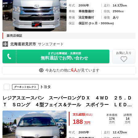
年式
2006年
走行
14.3万km
車検
車検整備付
排気
2500cc
整備
法定整備付
修復
あり
保証
保証付 (3ヶ月・3000km)
販売店保証
北海道岩見沢市
サンエフオート
お気に入り
まずは在庫確認・見積依頼
無料通話でお問い合わせ
6人
今あなたの他に
が見ています
トヨタ
グーネットセレクト
レジアスエースバン スーパーロングＤＸ ４ＷＤ ２５．Ｄ
Ｔ Ｓロング ４型フェイス＆テール スポイラー ＬＥＤヘ
ッドライト＆フォグ タイミングベルト交換済 ６人乗り 寒
支払総額
(税込)
本体価格
諸費用
冷地仕様
174
14
188
万円
万円
万円
年式
2005年
走行
12.4万km