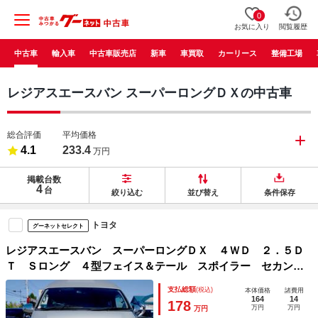
0
お気に入り
閲覧履歴
中古車
輸入車
中古車販売店
新車
車買取
カーリース
整備工場
レジアスエースバン スーパーロングＤＸの中古車
総合評価
平均価格
4.1
233.4
万円
掲載台数
4
台
絞り込む
並び替え
条件保存
トヨタ
グーネットセレクト
レジアスエースバン スーパーロングＤＸ ４ＷＤ ２．５Ｄ
Ｔ Ｓロング ４型フェイス＆テール スポイラー セカンド
Ｓ－ＧＬシート ヘッド＆フォグＬＥＤ 新品噴射ポンプ搭
支払総額
(税込)
本体価格
諸費用
載 本州仕入れ リアヒーター 寒冷地仕様
164
14
178
万円
万円
万円