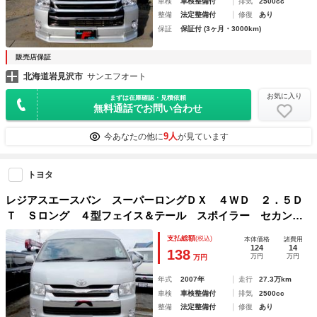
車検
車検整備付
排気
2500cc
整備
法定整備付
修復
あり
保証
保証付 (3ヶ月・3000km)
販売店保証
北海道岩見沢市
サンエフオート
お気に入り
まずは在庫確認・見積依頼
無料通話でお問い合わせ
9人
今あなたの他に
が見ています
トヨタ
レジアスエースバン スーパーロングＤＸ ４ＷＤ ２．５Ｄ
Ｔ Ｓロング ４型フェイス＆テール スポイラー セカンド
ＳーＧＬシート １００Ｖ電源 タイミングベルト交換済
支払総額
(税込)
本体価格
諸費用
124
14
138
万円
万円
万円
年式
2007年
走行
27.3万km
車検
車検整備付
排気
2500cc
整備
法定整備付
修復
あり