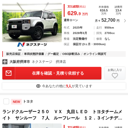
周囲カメラ デジタルインナーミラー パワーバックドア パ
支払総額
(税込)
本体価格
諸費用
ワーシート シートベンチレーション ＥＴＣ２．０ スマー
616.5
13.4
629.
9
万円
万円
万円
トキー
52,700
通常ローン
月々
円
年式
2025年
走行
950km
車検
2028年3月
排気
2700cc
整備
法定整備付
修復
なし
保証
保証付 (3ヶ月・3000km)
販売店保証
車両状態評価書
グー鑑定
OBD診断済み
オンライン商談可
大阪府摂津市
ネクステージ 摂津店
お気に入り
在庫を確認・見積り依頼する
9人
今あなたの他に
が見ています
トヨタ
NEW
ランドクルーザー２５０ ＶＸ 丸目ＬＥＤ トヨタチームメ
イト サンルーフ ７人 ルーフレール １２．３インチディ
スプレーオーディオ 全周囲カメラ デジタルミラー 純正１
支払総額
(税込)
本体価格
諸費用