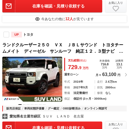
お気に入り
在庫を確認・見積り依頼する
12人
今あなたの他に
が見ています
トヨタ
UP
ランドクルーザー２５０ ＶＸ ＪＢＬサウンド トヨタチー
ムメイト ディーゼル サンルーフ 純正１２．３型ナビ 全
周囲カメラ セーフティセンス レーダークルーズ 禁煙車
支払総額
(税込)
本体価格
諸費用
電動リアゲート 本革シート シートエアコン ＬＥＤヘッド
716.8
13.1
729.
9
万円
万円
万円
ライト
63,100
通常ローン
月々
円
年式
2024年
走行
2.6万km
車検
2027年9月
排気
2800cc
整備
法定整備付
修復
なし
保証
保証付 (3ヶ月・3000km)
販売店保証
車両状態評価書
グー鑑定
OBD診断済み
オンライン商談可
愛知県名古屋市緑区
ＳＵＶ ＬＡＮＤ 名古屋
お気に入り
在庫を確認・見積り依頼する