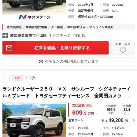
車検
2028年1月
排気
2700cc
整備
法定整備付
修復
なし
保証
保証付 (3ヶ月・3000km)
販売店保証
車両状態評価書
グー鑑定
OBD診断済み
オンライン商談可
愛知県名古屋市守山区
ネクステージ 守山店
お気に入り
在庫を確認・見積り依頼する
4人
今あなたの他に
が見ています
トヨタ
UP
ランドクルーザー２５０ ＶＸ サンルーフ シグネチャーイ
ルミブレード トヨタセーフティーセンス 全周囲カメラ レ
ーダークルーズ 禁煙車 電動リアゲート レザーシート 前
支払総額
(税込)
本体価格
諸費用
席シートエアコン パワーシート ドラレコ コーナーセンサ
596.5
13.4
609.
9
万円
万円
万円
ー
49,200
通常ローン
月々
円
年式
2025年
走行
1.4万km
車検
2028年2月
排気
2700cc