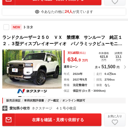
24人
今あなたの他に
が見ています
トヨタ
NEW
ランドクルーザー２５０ ＶＸ 禁煙車 サンルーフ 純正１
２．３型ディスプレイオーディオ パノラミックビューモニタ
ー 丸目一眼ヘッドライト デジタルミラー ビルトインＥＴ
支払総額
(税込)
本体価格
諸費用
Ｃ２．０ ベンチレーション 電動リアゲート 純正１８ＡＷ
621.8
13.1
634.
9
万円
万円
万円
51,500
通常ローン
月々
円
年式
2024年
走行
0.4万km
車検
2027年9月
排気
2700cc
整備
法定整備付
修復
なし
保証
保証付 (3ヶ月・3000km)
販売店保証
車両状態評価書
グー鑑定
オンライン商談可
愛知県小牧市
ネクステージ ４１号小牧店
お気に入り
在庫を確認・見積り依頼する