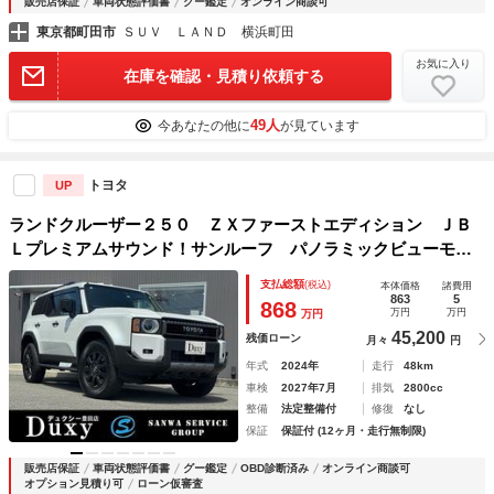
販売店保証
車両状態評価書
グー鑑定
オンライン商談可
東京都町田市
ＳＵＶ ＬＡＮＤ 横浜町田
お気に入り
在庫を確認・見積り依頼する
49人
今あなたの他に
が見ています
トヨタ
UP
ランドクルーザー２５０ ＺＸファーストエディション ＪＢ
Ｌプレミアムサウンド！サンルーフ パノラミックビューモニ
ター ブラインドスポットモニタ ヘッドアップディスプレ
支払総額
(税込)
本体価格
諸費用
イ 丸目ＬＥＤヘッドライト ＡＣ１００Ｖ ＥＴＣ２．０
863
5
868
万円
万円
万円
純正ナビ ブラックレザーシート
45,200
残価ローン
月々
円
年式
2024年
走行
48km
車検
2027年7月
排気
2800cc
整備
法定整備付
修復
なし
保証
保証付 (12ヶ月・走行無制限)
販売店保証
車両状態評価書
グー鑑定
OBD診断済み
オンライン商談可
オプション見積り可
ローン仮審査