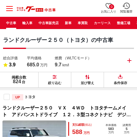
0
お気に入り
閲覧履歴
中古車
輸入車
中古車販売店
新車
車買取
カーリース
整備工場
ランドクルーザー２５０（トヨタ）の中古車
総合評価
平均価格
燃費
（WLTCモード）
3.9
685.0
9.7
万円
km/l
掲載台数
824
台
絞り込む
並び替え
条件保存
トヨタ
UP
ランドクルーザー２５０ ＶＸ ４ＷＤ トヨタチームメイ
ト アドバンストドライブ １２．３型コネクトナビ デジタ
ルインナーミラー シートヒーター＆ベンチレーション ステ
支払総額
(税込)
本体価格
諸費用
アリングヒーター ムーンルーフ ドラレコ ＨＤＭＩ 純正
583
5
588
万円
万円
万円
１８ＡＷ