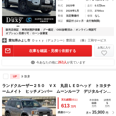
年式
2025年
走行
0.5万km
車検
2028年1月
排気
2700cc
整備
法定整備付
修復
なし
保証
保証付 (12ヶ月・走行無制限)
販売店保証
車両状態評価書
グー鑑定
OBD診断済み
オンライン商談可
オプション見積り可
ローン仮審査
愛知県みよし市
Ｄｕｘｙ（デュクシー）豊田店 （株）三和サービス
お気に入り
在庫を確認・見積り依頼する
263人
今あなたの他に
が見ています
トヨタ
UP
ランドクルーザー２５０ ＶＸ 丸目ＬＥＤヘッド トヨタチ
ームメイト ヒッチメンバー ムーンルーフ デジタルインナ
ーミラー 純正１３．２インチディスプレイオーディオ フル
支払総額
(税込)
本体価格
諸費用
セグＴＶ パノラミックビューモニター ブラインドスポット
608
5
613
万円
万円
万円
モニタ
35,900
残価ローン
月々
円