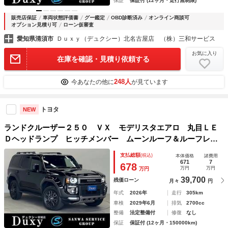
保証
保証付 (12ヶ月・走行無制限)
販売店保証
車両状態評価書
グー鑑定
OBD診断済み
オンライン商談可
オプション見積り可
ローン仮審査
愛知県清須市
Ｄｕｘｙ（デュクシー）北名古屋店 （株）三和サービス
お気に入り
在庫を確認・見積り依頼する
248人
今あなたの他に
が見ています
トヨタ
NEW
ランドクルーザー２５０ ＶＸ モデリスタエアロ 丸目ＬＥ
Ｄヘッドランプ ヒッチメンバー ムーンルーフ＆ルーフレー
ル １２．３インチディスプレイ 全周囲モニター ＢＳＭ
支払総額
(税込)
本体価格
諸費用
デジタルインナーミラー シートメモリー パワーバックドア
671
7
678
万円
万円
万円
39,700
残価ローン
月々
円
年式
2026年
走行
305km
車検
2029年6月
排気
2700cc
整備
法定整備付
修復
なし
保証
保証付 (12ヶ月・150000km)