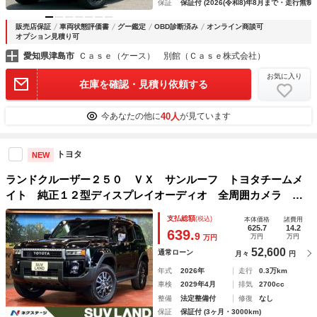
保証
保証付 (2026(令和8)年8月まで・走行無制
販売店保証
車両状態評価書
グー鑑定
OBD診断済み
オンライン商談可
オプション見積り可
愛知県津島市
Ｃａｓｅ（ケース） 別館（Ｃａｓｅ株式会社）
お気に入り
在庫を確認・見積り依頼する
40人
今あなたの他に
が見ています
トヨタ
NEW
ランドクルーザー２５０ ＶＸ サンルーフ トヨタチームメ
イト 純正１２型ディスプレイオーディオ 全周囲カメラ 衝
突被害軽減システム レーダークルーズ 禁煙車 電動リアゲ
支払総額
(税込)
本体価格
諸費用
ート 前席シートエアコン パワーシート ドラレコ
625.7
14.2
639.
9
万円
万円
万円
52,600
通常ローン
月々
円
年式
2026年
走行
0.3万km
車検
2029年4月
排気
2700cc
整備
法定整備付
修復
なし
保証
保証付 (3ヶ月・3000km)