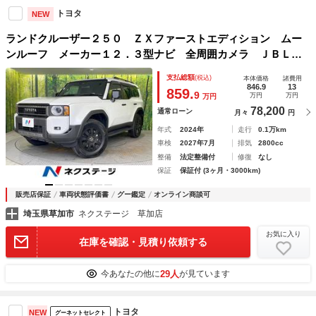
トヨタ
NEW
ランドクルーザー２５０ ＺＸファーストエディション ムー
ンルーフ メーカー１２．３型ナビ 全周囲カメラ ＪＢＬサ
ウンド セーフティセンス ダークチェスナット革シート 前
支払総額
(税込)
本体価格
諸費用
席中列シートベンチレーション 禁煙車 電動リアゲート 丸
846.9
13
859.
9
万円
万円
万円
目１眼ヘッド デジタルミラー
78,200
通常ローン
月々
円
年式
2024年
走行
0.1万km
車検
2027年7月
排気
2800cc
整備
法定整備付
修復
なし
保証
保証付 (3ヶ月・3000km)
販売店保証
車両状態評価書
グー鑑定
オンライン商談可
埼玉県草加市
ネクステージ 草加店
お気に入り
在庫を確認・見積り依頼する
29人
今あなたの他に
が見ています
トヨタ
NEW
グーネットセレクト