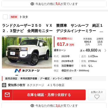
5人
今あなたの他に
が見ています
トヨタ
NEW
ランドクルーザー２５０ ＶＸ 禁煙車 サンルーフ 純正１
２．３型ナビ 全周囲モニター デジタルインナーミラー シ
ートベンチレーション ブラインドスポットモニター パワー
支払総額
(税込)
本体価格
諸費用
バックドア パワーシート ステアリングヒーター
604.4
13.5
617.
9
万円
万円
万円
49,600
通常ローン
月々
円
年式
2025年
走行
1.0万km
車検
2028年4月
排気
2700cc
整備
法定整備付
修復
なし
保証
保証付 (3ヶ月・3000km)
販売店保証
車両状態評価書
グー鑑定
オンライン商談可
愛知県小牧市
ネクステージ ４１号小牧店
お気に入り
在庫を確認・見積り依頼する
3人
今あなたの他に
が見ています