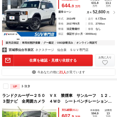
８インチアルミ 革シート／ベンチレーション／シートヒータ
631.8
13.1
644.
9
万円
万円
万円
ー
52,600
通常ローン
月々
円
年式
2024年
走行
0.7万km
車検
2027年9月
排気
2700cc
整備
法定整備付
修復
なし
保証
保証付 (3ヶ月・3000km)
販売店保証
車両状態評価書
グー鑑定
OBD診断済み
オンライン商談可
宮城県仙台市泉区
ネクステージ 仙台泉 ＳＵＶ専門店
お気に入り
在庫を確認・見積り依頼する
21人
今あなたの他に
が見ています
トヨタ
UP
ランドクルーザー２５０ ＶＸ 禁煙車 サンルーフ １２．
３型ナビ 全周囲カメラ ４ＷＤ シートベンチレーション
デジタルインナーミラー パワーバックドア パワーシート
支払総額
(税込)
本体価格
諸費用
レーダークルーズコントロール ＥＴＣ２．０ ＬＥＤヘッド
594.9
13
607.
9
万円
万円
万円