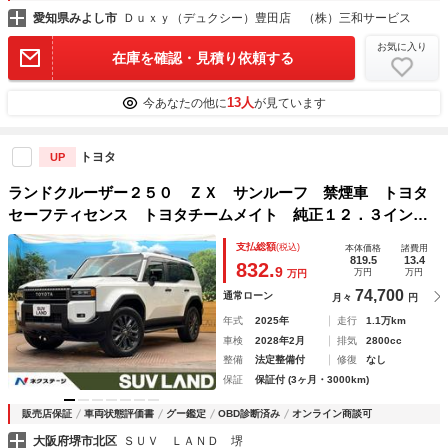
愛知県みよし市
Ｄｕｘｙ（デュクシー）豊田店 （株）三和サービス
お気に入り
在庫を確認・見積り依頼する
13人
今あなたの他に
が見ています
トヨタ
UP
ランドクルーザー２５０ ＺＸ サンルーフ 禁煙車 トヨタ
セーフティセンス トヨタチームメイト 純正１２．３インチ
ナビ パノラミックビューモニター ブラインドスポットモニ
支払総額
(税込)
本体価格
諸費用
ター ＪＢＬサウンドシステム ワイヤレス充電 パワーバッ
819.5
13.4
832.
9
万円
万円
万円
クドア
74,700
通常ローン
月々
円
年式
2025年
走行
1.1万km
車検
2028年2月
排気
2800cc
整備
法定整備付
修復
なし
保証
保証付 (3ヶ月・3000km)
販売店保証
車両状態評価書
グー鑑定
OBD診断済み
オンライン商談可
大阪府堺市北区
ＳＵＶ ＬＡＮＤ 堺