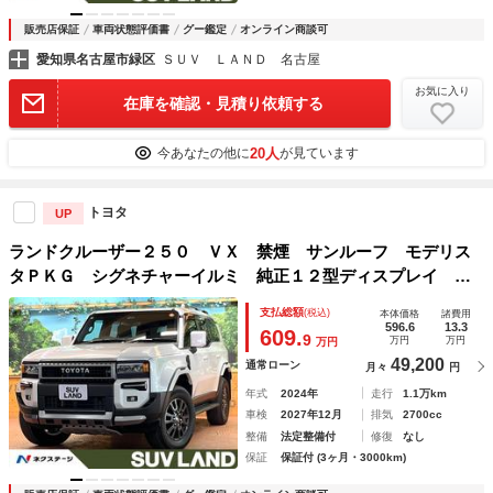
販売店保証
車両状態評価書
グー鑑定
オンライン商談可
愛知県名古屋市緑区
ＳＵＶ ＬＡＮＤ 名古屋
お気に入り
在庫を確認・見積り依頼する
20人
今あなたの他に
が見ています
トヨタ
UP
ランドクルーザー２５０ ＶＸ 禁煙 サンルーフ モデリス
タＰＫＧ シグネチャーイルミ 純正１２型ディスプレイ 全
周囲カメラ チームメイト ブラインドスポットモニター レ
支払総額
(税込)
本体価格
諸費用
ーダークルーズ デジタルミラー 電動リアゲート ＥＴＣ
596.6
13.3
609.
9
万円
万円
万円
49,200
通常ローン
月々
円
年式
2024年
走行
1.1万km
車検
2027年12月
排気
2700cc
整備
法定整備付
修復
なし
保証
保証付 (3ヶ月・3000km)