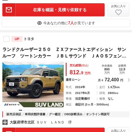
お気に入り
在庫を確認・見積り依頼する
7人
今あなたの他に
が見ています
トヨタ
UP
ランドクルーザー２５０ ＺＸファーストエディション サン
ルーフ ツートンカラー ＪＢＬサウンド ＪＡＯＳフェンダ
ーガーニッシュ ＪＡＯＳサイドステップ ＪＡＯＳフロント
支払総額
(税込)
本体価格
諸費用
バンパー 全周囲カメラ デジタルインナーミラー セーフテ
800
12.9
812.
9
万円
万円
万円
ィセンス ＪＢＬサウンド
72,400
通常ローン
月々
円
年式
2024年
走行
1.6万km
車検
2027年6月
排気
2800cc
整備
法定整備付
修復
なし
保証
保証付 (3ヶ月・3000km)
販売店保証
車両状態評価書
グー鑑定
OBD診断済み
オンライン商談可
大阪府堺市北区
ＳＵＶ ＬＡＮＤ 堺
お気に入り