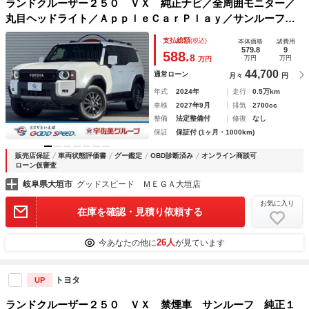
ランドクルーザー２５０ ＶＸ 純正ナビ／全周囲モニター／
丸目ヘッドライト／ＡｐｐｌｅＣａｒＰｌａｙ／サンルーフ／
デジタルインナーミラー／シートヒーターベンチレーション／
支払総額
(税込)
本体価格
諸費用
ブラインドスポットモニター／電動リアゲート／ＥＴＣ
579.8
9
588.
8
万円
万円
万円
44,700
通常ローン
月々
円
年式
2024年
走行
0.5万km
車検
2027年9月
排気
2700cc
整備
法定整備付
修復
なし
保証
保証付 (1ヶ月・1000km)
販売店保証
車両状態評価書
グー鑑定
OBD診断済み
オンライン商談可
ローン仮審査
岐阜県大垣市
グッドスピード ＭＥＧＡ大垣店
お気に入り
在庫を確認・見積り依頼する
26人
今あなたの他に
が見ています
トヨタ
UP
ランドクルーザー２５０ ＶＸ 禁煙車 サンルーフ 純正１