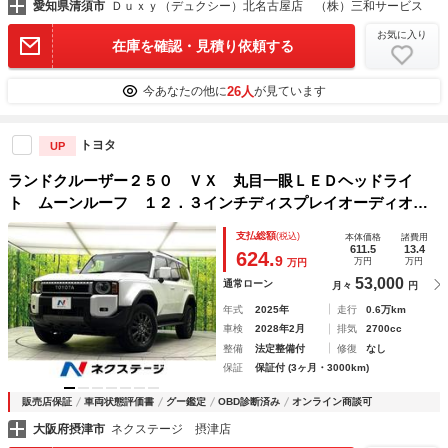
愛知県清須市
Ｄｕｘｙ（デュクシー）北名古屋店 （株）三和サービス
お気に入り
在庫を確認・見積り依頼する
26人
今あなたの他に
が見ています
トヨタ
UP
ランドクルーザー２５０ ＶＸ 丸目一眼ＬＥＤヘッドライ
ト ムーンルーフ １２．３インチディスプレイオーディオ
全周囲カメラ デジタルインナーミラー パワーバックドア
支払総額
(税込)
本体価格
諸費用
シートベンチレーション ＥＴＣ フルセグＴＶ ＨＤＭＩ接
611.5
13.4
624.
9
万円
万円
万円
続
53,000
通常ローン
月々
円
年式
2025年
走行
0.6万km
車検
2028年2月
排気
2700cc
整備
法定整備付
修復
なし
保証
保証付 (3ヶ月・3000km)
販売店保証
車両状態評価書
グー鑑定
OBD診断済み
オンライン商談可
大阪府摂津市
ネクステージ 摂津店