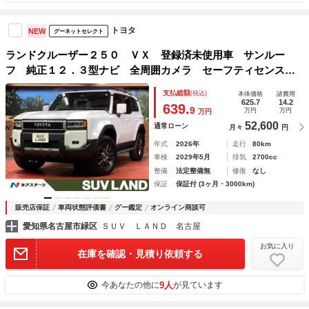
トヨタ
NEW
グーネットセレクト
ランドクルーザー２５０ ＶＸ 登録済未使用車 サンルー
フ 純正１２．３型ナビ 全周囲カメラ セーフティセンス
トヨタチームメイト レーダークルーズ 電動リアゲート レ
支払総額
(税込)
本体価格
諸費用
ザーシート 前席シートエアコン ドラレコ コーナーセンサ
625.7
14.2
639.
9
万円
万円
万円
ー
52,600
通常ローン
月々
円
年式
2026年
走行
80km
車検
2029年5月
排気
2700cc
整備
法定整備無
修復
なし
保証
保証付 (3ヶ月・3000km)
販売店保証
車両状態評価書
グー鑑定
オンライン商談可
愛知県名古屋市緑区
ＳＵＶ ＬＡＮＤ 名古屋
お気に入り
在庫を確認・見積り依頼する
9人
今あなたの他に
が見ています