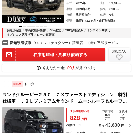
年式
2025年
走行
0.3万km
車検
2028年3月
排気
2700cc
整備
法定整備付
修復
なし
保証
保証付 (12ヶ月・走行無制限)
販売店保証
車両状態評価書
グー鑑定
OBD診断済み
オンライン商談可
オプション見積り可
ローン仮審査
愛知県清須市
Ｄｕｘｙ（デュクシー）清須店 （株）三和サービス
お気に入り
在庫を確認・見積り依頼する
69人
今あなたの他に
が見ています
トヨタ
NEW
ランドクルーザー２５０ ＺＸファーストエディション 特別
仕様車 ＪＢＬプレミアムサウンド ムーンルーフ＆ルーフレ
ール １２．３インチディスプレイ 全周囲モニター ＢＳ
支払総額
(税込)
本体価格
諸費用
Ｍ カラーヘッドアップディスプレイ デジタルインナーミラ
821
7
828
万円
万円
万円
ー パワーバックドア
43,800
残価ローン
月々
円
年式
2024年
走行
0.5万km