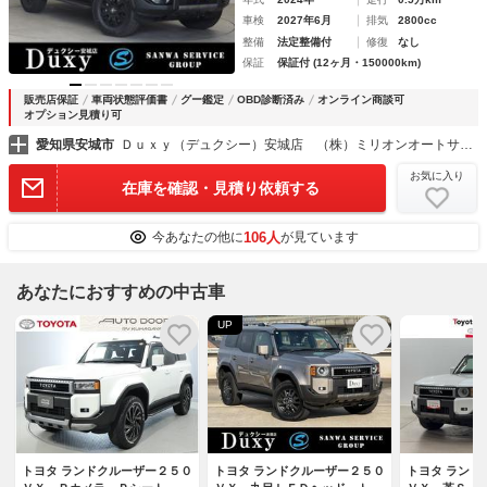
車検
2027年6月
排気
2800cc
整備
法定整備付
修復
なし
保証
保証付 (12ヶ月・150000km)
販売店保証
車両状態評価書
グー鑑定
OBD診断済み
オンライン商談可
オプション見積り可
愛知県安城市
Ｄｕｘｙ（デュクシー）安城店 （株）ミリオンオートサービス
お気に入り
在庫を確認・見積り依頼する
106人
今あなたの他に
が見ています
あなたにおすすめの中古車
UP
トヨタ ランドクルーザー２５０
トヨタ ランドクルーザー２５０
トヨタ ランド