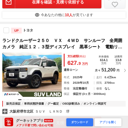
在庫を確認・見積り依頼する
10人
今あなたの他に
が見ています
トヨタ
UP
ランドクルーザー２５０ ＶＸ ４ＷＤ サンルーフ 全周囲
カメラ 純正１２．３型ディスプレイ 黒革シート 電動リア
ゲート パワーシート セーフティセンス レーダークルー
支払総額
(税込)
本体価格
諸費用
ズ 禁煙車 前席シートエアコン コーナーセンサー ＬＥＤ
614.1
13.8
627.
9
万円
万円
万円
ヘッド
51,200
通常ローン
月々
円
年式
2025年
走行
0.4万km
車検
2028年10月
排気
2700cc
整備
法定整備付
修復
なし
保証
保証付 (3ヶ月・3000km)
販売店保証
車両状態評価書
グー鑑定
OBD診断済み
オンライン商談可
大阪府堺市北区
ＳＵＶ ＬＡＮＤ 堺
お気に入り
グーネットアプリ
RENEW
ダウンロード
アプリを開く
在庫を確認・見積り依頼する
メアド不要で問い合わせ可能