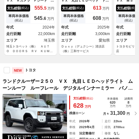
ＶＸ Ｒカメラ Ｐシート 地
ＶＸ 丸目ＬＥＤヘッド トヨ
ＶＸ 革Ｓ 
デジ プリクラッシュセーフテ
タチームメイト ヒッチメンバ
シート スマ
555.
613
5
支払総額
支払総額
支払総額
(税込)
(税込)
(税込)
万円
万円
ィ アルミホイール ＬＥＤヘ
ー ムーンルーフ デジタルイ
Ｖ Ｐシート
ッド クルーズコントロール
ンナーミラー 純正１３．２イ
ル クルコン
車両本体価格
車両本体価格
車両本体価格
545.
608
6
万円
万円
３列シート 本革シート ＥＴ
ンチディスプレイオーディオ
ＬＥＤヘッド
(税込)
(税込)
(税込)
Ｃ ＴＶ ドライブレコーダ
フルセグＴＶ パノラミックビ
ィンドウ 助
年式
2024年
年式
2025年
年式
ー ４ＷＤ ミュージックプレ
ューモニター ブラインドスポ
バックモニタ
走行距離
22,000km
走行距離
3,000km
走行距離
イヤー接続可
ットモニタ
車 ＥＴＣ 
エリア
埼玉県
エリア
愛知県
エリア
埼玉トヨペット（株） ＡＵＴ
Ｄｕｘｙ（デュクシー）清須店
トヨタモビリテ
Ｏ ＤＯＯＲＳ ＲＶ ＫＵＭＡ
（株）三和サービス
店
ＧＡＹＡ
トヨタ
NEW
ランドクルーザー２５０ ＶＸ 丸目ＬＥＤヘッドライト ム
ーンルーフ ルーフレール デジタルインナーミラー パノラ
ミックビューモニター ブラインドスポットモニタ ベンチレ
支払総額
(税込)
本体価格
諸費用
ーション １３．２型ディスプレイ ＥＴＣ２．０ 黒レザー
620
8
628
万円
万円
万円
シート
31,300
残価ローン
月々
円
年式
2026年
走行
22km
車検
2029年4月
排気
2700cc
整備
法定整備付
修復
なし