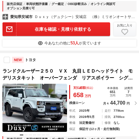
販売店保証
車両状態評価書
グー鑑定
OBD診断済み
オンライン商談可
オプション見積り可
愛知県安城市
Ｄｕｘｙ（デュクシー）安城店 （株）ミリオンオートサービス
お気に入り
在庫を確認・見積り依頼する
53人
今あなたの他に
が見ています
トヨタ
NEW
ランドクルーザー２５０ ＶＸ 丸目ＬＥＤヘッドライト モ
デリスタキット オーバーフェンダ リアスポイラー シグネ
チャーイルミ トヨタチームメイトアドバンスドドライブ
支払総額
(税込)
本体価格
諸費用
ムーンルーフ デジタルインナーミラー ブラインドスポット
651
7
658
万円
万円
万円
モニタ
44,700
残価ローン
月々
円
年式
2025年
走行
779km
車検
2028年5月
排気
2700cc
整備
法定整備付
修復
なし
保証
保証付 (12ヶ月・走行無制限)