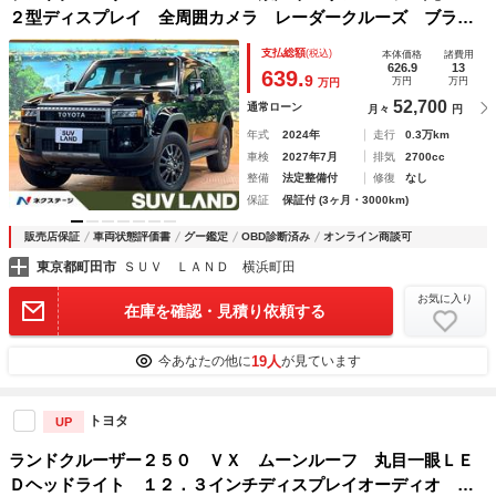
２型ディスプレイ 全周囲カメラ レーダークルーズ ブライ
ンドスポットモニター デジタルミラー シートエアコン 黒
支払総額
(税込)
本体価格
諸費用
革シート 電動リアゲート 純正１８インチアルミ ＥＴＣ
626.9
13
639.
9
万円
万円
万円
52,700
通常ローン
月々
円
年式
2024年
走行
0.3万km
車検
2027年7月
排気
2700cc
整備
法定整備付
修復
なし
保証
保証付 (3ヶ月・3000km)
販売店保証
車両状態評価書
グー鑑定
OBD診断済み
オンライン商談可
東京都町田市
ＳＵＶ ＬＡＮＤ 横浜町田
お気に入り
在庫を確認・見積り依頼する
19人
今あなたの他に
が見ています
トヨタ
UP
ランドクルーザー２５０ ＶＸ ムーンルーフ 丸目一眼ＬＥ
Ｄヘッドライト １２．３インチディスプレイオーディオ 全