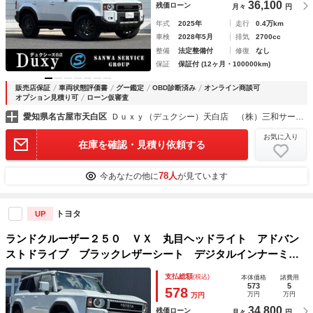
36,100
残価ローン
月々
円
年式
2025年
走行
0.4万km
車検
2028年5月
排気
2700cc
整備
法定整備付
修復
なし
保証
保証付 (12ヶ月・100000km)
販売店保証
車両状態評価書
グー鑑定
OBD診断済み
オンライン商談可
オプション見積り可
ローン仮審査
愛知県名古屋市天白区
Ｄｕｘｙ（デュクシー）天白店 （株）三和サービス
お気に入り
在庫を確認・見積り依頼する
78人
今あなたの他に
が見ています
トヨタ
UP
ランドクルーザー２５０ ＶＸ 丸目ヘッドライト アドバン
ストドライブ ブラックレザーシート デジタルインナーミラ
ー 純正１２型ディスプレイ パノラミックビューモニター
支払総額
(税込)
本体価格
諸費用
ブラインドスポット サンルーフ フルセグＴＶ 電動リアゲ
573
5
578
万円
万円
万円
ート！
34,800
残価ローン
月々
円