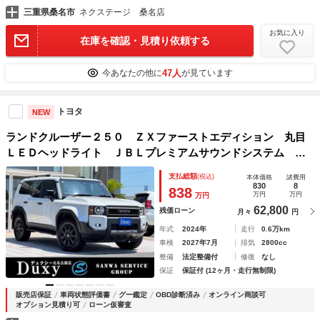
三重県桑名市
ネクステージ 桑名店
お気に入り
在庫を確認・見積り依頼する
47人
今あなたの他に
が見ています
トヨタ
NEW
ランドクルーザー２５０ ＺＸファーストエディション 丸目
ＬＥＤヘッドライト ＪＢＬプレミアムサウンドシステム ト
ヨタチームメイトアドバンスドドライブ ムーンルーフ ルー
支払総額
(税込)
本体価格
諸費用
フレール デジタルインナーミラー ブラウンレザーシート
830
8
838
万円
万円
万円
パノラミックビューモニター
62,800
残価ローン
月々
円
年式
2024年
走行
0.6万km
車検
2027年7月
排気
2800cc
整備
法定整備付
修復
なし
保証
保証付 (12ヶ月・走行無制限)
販売店保証
車両状態評価書
グー鑑定
OBD診断済み
オンライン商談可
オプション見積り可
ローン仮審査