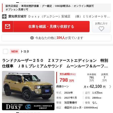
販売店保証
車両状態評価書
グー鑑定
OBD診断済み
オンライン商談可
オプション見積り可
愛知県安城市
Ｄｕｘｙ（デュクシー）安城店 （株）ミリオンオートサービス
お気に入り
在庫を確認・見積り依頼する
104人
今あなたの他に
が見ています
トヨタ
NEW
ランドクルーザー２５０ ＺＸファーストエディション 特別
仕様車 ＪＢＬプレミアムサウンド ムーンルーフ＆ルーフレ
ール １２．３インチディスプレイ 全周囲モニター ＢＳ
支払総額
(税込)
本体価格
諸費用
Ｍ カラーヘッドアップディスプレイ デジタルインナーミラ
791
7
798
万円
万円
万円
ー パワーバックドア
42,100
残価ローン
月々
円
年式
2024年
走行
1.0万km
車検
2027年7月
排気
2800cc
整備
法定整備付
修復
なし
保証
保証付 (12ヶ月・150000km)