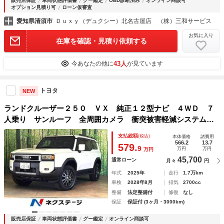
販売店保証
車両状態評価書
グー鑑定
OBD診断済み
オンライン商談可
オプション見積り可
ローン仮審査
愛知県清須市
Ｄｕｘｙ（デュクシー）北名古屋店 （株）三和サービス
お気に入り
在庫を確認・見積り依頼する
43人
今あなたの他に
が見ています
トヨタ
NEW
ランドクルーザー２５０ ＶＸ 純正１２型ナビ ４ＷＤ ７
人乗り サンルーフ 全周囲カメラ 衝突被害軽減システム
レーダークルーズ 禁煙車 レザーシート 前席シートエアコ
支払総額
(税込)
本体価格
諸費用
ン パワーシート ドラレコ パワーバックドア ＥＴＣ２．
566.2
13.7
579.
9
万円
万円
万円
０
45,700
通常ローン
月々
円
年式
2025年
走行
1.7万km
車検
2028年8月
排気
2700cc
整備
法定整備付
修復
なし
保証
保証付 (3ヶ月・3000km)
販売店保証
車両状態評価書
グー鑑定
オンライン商談可