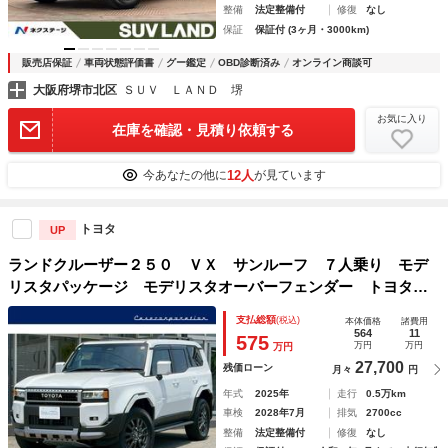
整備
法定整備付
修復
なし
保証
保証付 (3ヶ月・3000km)
販売店保証
車両状態評価書
グー鑑定
OBD診断済み
オンライン商談可
大阪府堺市北区
ＳＵＶ ＬＡＮＤ 堺
お気に入り
在庫を確認・見積り依頼する
12人
今あなたの他に
が見ています
トヨタ
UP
ランドクルーザー２５０ ＶＸ サンルーフ ７人乗り モデ
リスタパッケージ モデリスタオーバーフェンダー トヨタチ
ームメイト パノラミックビューモニター ＢＳＭ シートヒ
支払総額
(税込)
本体価格
諸費用
ーター ベンチレーション ブラックルーフレール ＥＴＣ
564
11
575
万円
万円
万円
２．０
27,700
残価ローン
月々
円
年式
2025年
走行
0.5万km
車検
2028年7月
排気
2700cc
整備
法定整備付
修復
なし