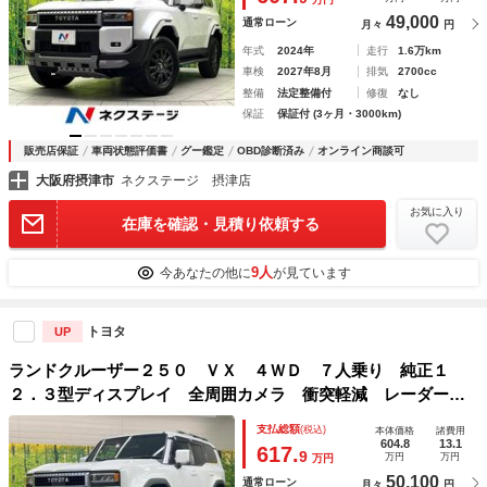
49,000
通常ローン
月々
円
年式
2024年
走行
1.6万km
車検
2027年8月
排気
2700cc
整備
法定整備付
修復
なし
保証
保証付 (3ヶ月・3000km)
販売店保証
車両状態評価書
グー鑑定
OBD診断済み
オンライン商談可
大阪府摂津市
ネクステージ 摂津店
お気に入り
在庫を確認・見積り依頼する
9人
今あなたの他に
が見ています
トヨタ
UP
ランドクルーザー２５０ ＶＸ ４ＷＤ ７人乗り 純正１
２．３型ディスプレイ 全周囲カメラ 衝突軽減 レーダーク
ルーズ 禁煙車 電動リアゲート レザーシート 前席シート
支払総額
(税込)
本体価格
諸費用
エアコン パワーシート ドラレコ コーナーセンサー スマ
604.8
13.1
617.
9
万円
万円
万円
ートキー
50,100
通常ローン
月々
円