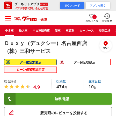
グーネットアプリ
RENEW
ダウンロード
アプリを開く
メアド不要で問い合わせ可能
0
お気に入り
閲覧履歴
中古車
輸入車
中古車販売店
新車
車買取
カーリース
整備工場
Ｄｕｘｙ（デュクシー）名古屋西店
MAP
（株）三和サービス
グー鑑定加盟店
グー保証取扱店
ローン仮審査対応店
総合評価
投稿数
在庫台数
474
10
4.9
件
台
無料電話
販売店のレビューを投稿する