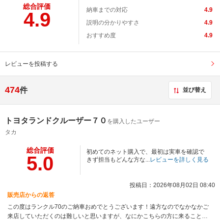
総合評価
納車までの対応
4.9
4.9
説明の分かりやすさ
4.9
おすすめ度
4.9
レビューを投稿する
474
件
並び替え
トヨタランドクルーザー７０
を購入したユーザー
タカ
総合評価
初めてのネット購入で、最初は実車を確認で
5.0
きず担当もどんな方な...
レビューを詳しく見る
投稿日：2026年08月02日 08:40
販売店からの返答
この度はランクル70のご納車おめでとうございます！遠方なのでなかなかご
来店していただくのは難しいと思いますが、なにかこちらの方に来ることが