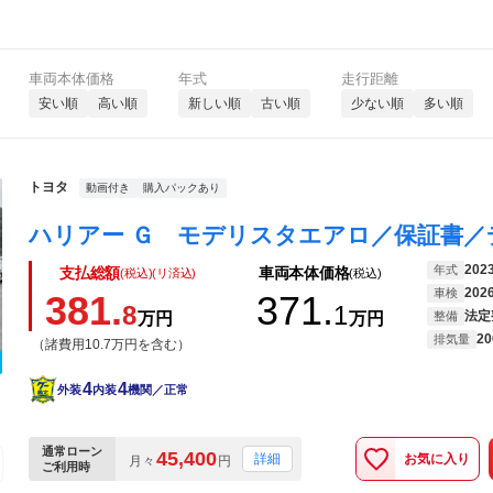
車両本体価格
年式
走行距離
安い順
高い順
新しい順
古い順
少ない順
多い順
トヨタ
動画付き
購入パックあり
202
年式
支払総額
車両本体価格
(税込)(リ済込)
(税込)
202
車検
381.
371.
8
1
法定
万円
万円
整備
20
排気量
（諸費用10.7万円を含む）
4
4
外装
内装
機関／正常
通常ローン
45,400
お気に入り
詳細
月々
円
ご利用時