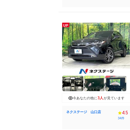
UP
3人
今あなたの他に
が見ています
ネクステージ 山口店
4.5
34件