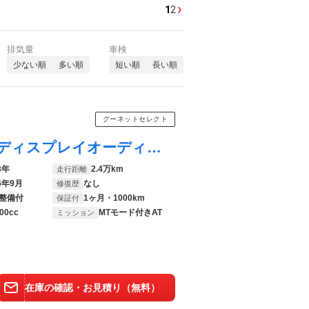
›
1
2
排気量
車検
少ない順
多い順
短い順
長い順
グーネットセレクト
ハリアー Ｇ モデリスタエアロ／保証書／ディスプレイオーディオ１２．３インチ／デジタルインナーミラー／トヨタセーフティセンス／車線逸脱防止支援システム／シート 合皮／電動バックドア／ドライブレコーダー 純正
3年
2.4万km
走行距離
6年9月
なし
修復歴
整備付
1ヶ月・1000km
保証付
00cc
MTモード付きAT
ミッション
在庫の確認・お見積り（無料）