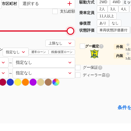
駆動方式
ミッ
2WD
4WD
選択する
市区町村
2人
3人
4人
支払総額
乗車定員
11人以上
修復歴
あり
なし
状態評価
車両状態評価書付
★
グー鑑定
?
外装
ン
1点
通常ローン
残価/据置ローン
★
内装
1点
～
グー保証
?
～
ディーラー店
?
条件