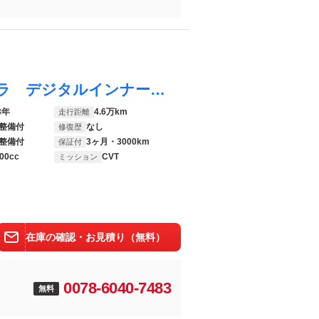
ハリアー Ｇ 純正１２型ナビ バックカメラ デジタルインナーミラー パワーバックドア セーフティセンス レーダークルーズコントロール クリアランスソナー ＬＥＤヘッドライト ＥＴＣ Ｂｌｕｅｔｏｏｔｈ 禁煙車
3年
4.6万km
走行距離
整備付
なし
修復歴
整備付
3ヶ月・3000km
保証付
00cc
CVT
ミッション
在庫の確認・お見積り（無料）
0078-6040-7483
無料