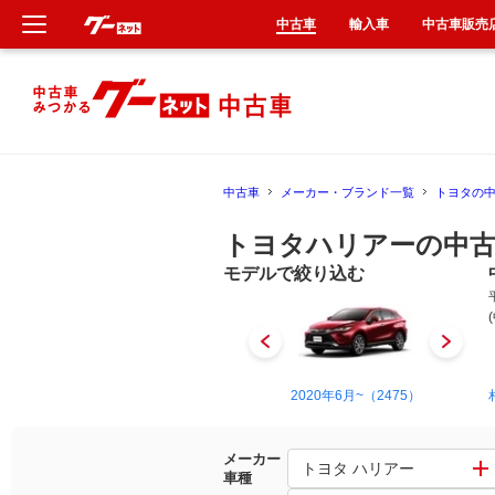
中古車
輸入車
中古車販売
新車
中古車
中古車
メーカー・ブランド一覧
トヨタの
輸入車
トヨタハリアーの中古
クルマ買取
モデルで絞り込む
カーリース
タイヤ交換
1997年12月~2003年2月（4）
2020年6月~（2475）
整備工場
メーカー
トヨタ ハリアー
車種
車検