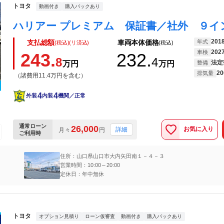
トヨタ
動画付き
購入パックあり
201
年式
支払総額
車両本体価格
(税込)(リ済込)
(税込)
202
車検
243.
232.
8
4
法定
万円
万円
整備
20
排気量
（諸費用11.4万円を含む）
4
4
外装
内装
機関／正常
通常ローン
26,000
お気に入り
詳細
月々
円
ご利用時
住所：山口県山口市大内矢田南１－４－３
営業時間：10:00～20:00
定休日：年中無休
トヨタ
オプション見積り
ローン仮審査
動画付き
購入パックあり