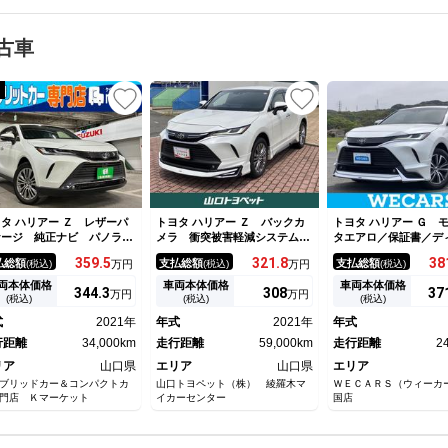
古車
タ ハリアー Ｚ レザーパ
トヨタ ハリアー Ｚ バックカ
トヨタ ハリアー Ｇ 
ケージ 純正ナビ パノラミ
メラ 衝突被害軽減システム
タエアロ／保証書／デ
クビューモニター ＥＴＣ
ＥＴＣ ドラレコ ＬＥＤヘッ
イオーディオ１２．３
359.
5
321.
8
38
払総額
支払総額
支払総額
(税込)
万円
(税込)
万円
(税込)
ジタルインナーミラー 衝突
ドランプ ワンオーナー フル
デジタルインナーミラ
害軽減ブレーキ レーンキー
エアロ
タセーフティセンス／
両本体価格
車両本体価格
車両本体価格
344.
3
308
37
万円
万円
アシスト プッシュスター
防止支援システム／シ
(税込)
(税込)
(税込)
 シートエアコン シートヒ
皮／電動バックドア／
式
2021年
年式
2021年
年式
ター ステアリングヒータ
レコーダー 純正
 ＪＢＬサウンド
行距離
34,000km
走行距離
59,000km
走行距離
2
リア
山口県
エリア
山口県
エリア
ブリッドカー＆コンパクトカ
山口トヨペット（株） 綾羅木マ
ＷＥＣＡＲＳ（ウィーカ
門店 Ｋマーケット
イカーセンター
国店