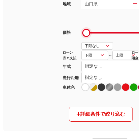
山口県
地域
マガジン
車カタログ
価格
自動車ローン
ローン
ロー
～
月々支払
頭金
保険
年式
レビュー
走行距離
車体色
価格相場
教習所
詳細条件で絞り込む
用語集