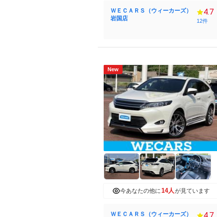
ＷＥＣＡＲＳ（ウィーカーズ）
4.7
岩国店
12件
New
14人
今あなたの他に
が見ています
ＷＥＣＡＲＳ（ウィーカーズ）
4.7