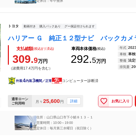
定休日：年中無休
トヨタ
動画付き
購入パックあり
グー保証付けられます
202
年式
支払総額
車両本体価格
(税込)(リ済込)
(税込)
車検
車検
309.
292.
9
5
法定
万円
万円
整備
20
排気量
（諸費用17.4万円を含む）
4
3
コンピューター診断済
外装
内装
機関／正常
通常ローン
25,600
お気に入り
詳細
月々
円
ご利用時
住所：山口県山口市下小鯖８１３－１
営業時間：10:00～19:00
定休日：毎月第三水曜日（祝日除く）