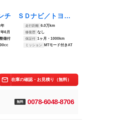
ハリアー プレミアム 保証書／社外 ９インチ ＳＤナビ／トヨタセーフティセンス／車線逸脱防止支援システム／シート ハーフレザー／電動バックドア／ヘッドランプ ＬＥＤ／ＵＳＢジャック／Ｂｌｕｅｔｏｏｔｈ接続
8年
6.0万km
走行距離
7年6月
なし
修復歴
整備付
1ヶ月・1000km
保証付
00cc
MTモード付きAT
ミッション
在庫の確認・お見積り（無料）
0078-6048-8706
無料