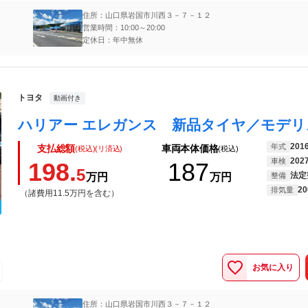
住所：山口県岩国市川西３－７－１２
営業時間：10:00～20:00
定休日：年中無休
トヨタ
動画付き
201
年式
支払総額
車両本体価格
(税込)(リ済込)
(税込)
202
車検
198.
187
5
法定
万円
万円
整備
20
排気量
（諸費用11.5万円を含む）
お気に入り
住所：山口県岩国市川西３－７－１２