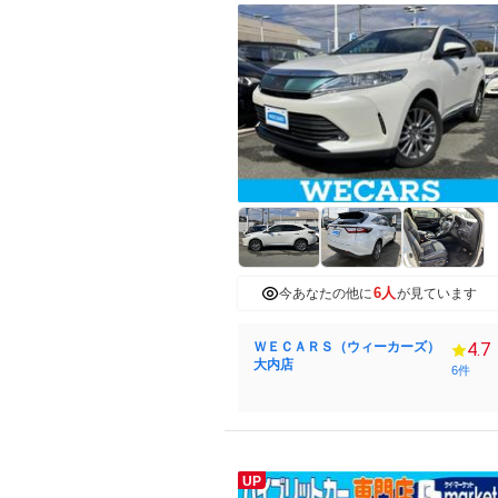
6人
今あなたの他に
が見ています
ＷＥＣＡＲＳ（ウィーカーズ）
4.7
大内店
6件
UP