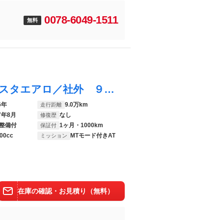
0078-6049-1511
無料
ハリアー エレガンス 新品タイヤ／モデリスタエアロ／社外 ９インチ ＳＤナビ／トヨタセーフティセンス／シート ハーフレザー／ヘッドランプ ＬＥＤ／ＥＴＣ／ＥＢＤ付ＡＢＳ／横滑り防止装置／アイドリングストップ
6年
9.0万km
走行距離
7年8月
なし
修復歴
整備付
1ヶ月・1000km
保証付
00cc
MTモード付きAT
ミッション
在庫の確認・お見積り（無料）