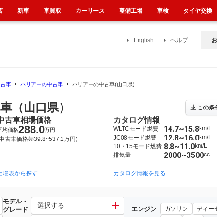
店
新車
車買取
カーリース
整備工場
車検
タイヤ交換
English
ヘルプ
お
中古車
ハリアーの中古車
ハリアーの中古車(山口県)
車（山口県）
この条
中古車相場価格
カタログ情報
288.0
14.7~15.8
km/L
WLTCモード燃費
平均価格
万円
12.8~16.0
km/L
JC08モード燃費
(中古車価格帯39.8~537.1万円)
8.8~11.0
km/L
10・15モード燃費
2000~3500
cc
排気量
相場表から探す
2013年12月~2020年6月（1073）
2003年2月~2013年7月（14）
カタログ情報を見る
モデル・
選択する
エンジン
ガソリン
ディー
グレード