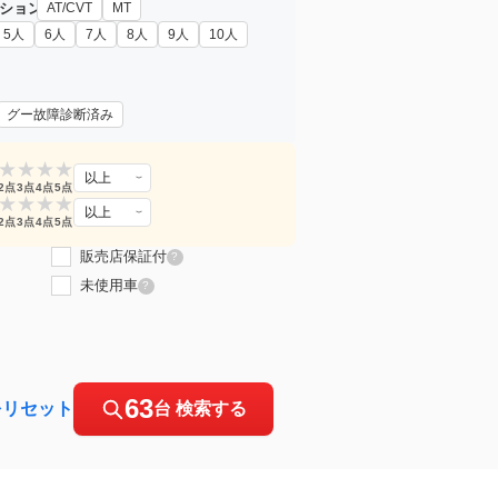
ション
AT/CVT
MT
5人
6人
7人
8人
9人
10人
グー故障診断済み
★
★
★
★
以上
2点
3点
4点
5点
★
★
★
★
以上
2点
3点
4点
5点
販売店保証付
?
未使用車
?
63
をリセット
台 検索する