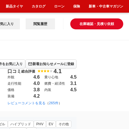
新品タイヤ
カタログ
ローン
保険
新車・中古車マガジン
気に入り
閲覧履歴
在庫確認・見積り依頼
件をお気に入り
新着お知らせメールに登録
4.1
口コミ
総合評価
4.6
4.5
外観
乗り心地
4.0
3.1
走行性能
燃費・経済性
3.8
4.5
価格
内装
4.2
装備
1997年12月~2003年2月（4）
レビューコメントを見る
（
265件
）
2020年6月~（2475）
ゼル
ハイブリッド
PHV
EV
その他