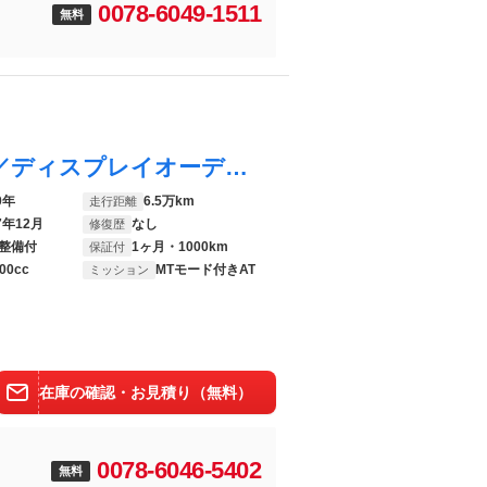
0078-6049-1511
無料
ハリアー Ｚ 新品タイヤ／ＪＢＬ／保証書／ディスプレイオーディオ＋ナビ／デジタルインナーミラー／トヨタセーフティセンス／パノラミックビューモニター／車線逸脱防止支援システム／シート ハーフレザー
0年
6.5万km
走行距離
7年12月
なし
修復歴
整備付
1ヶ月・1000km
保証付
00cc
MTモード付きAT
ミッション
在庫の確認・お見積り（無料）
0078-6046-5402
無料