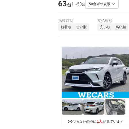
63
1
50
〜
台
台
掲載時期
支払総額
新着順
古い順
安い順
高い順
1人
今あなたの他に
が見ています