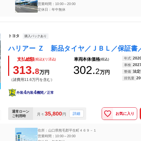
営業時間：10:00～20:00
定休日：年中無休
トヨタ
購入パックあり
202
年式
支払総額
車両本体価格
(税込)(リ済込)
(税込)
202
車検
313.
302.
8
2
法定
万円
万円
整備
20
排気量
（諸費用11.6万円を含む）
4
4
外装
内装
機関／正常
通常ローン
35,800
お気に入り
詳細
月々
円
ご利用時
住所：山口県熊毛郡平生町４６９－１
営業時間：10:00～20:00