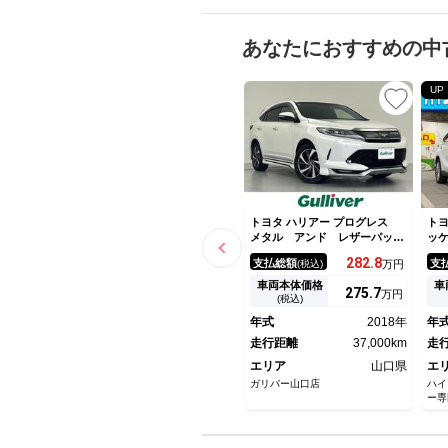
あなたにおすすめの中
UP
トヨタ ハリアー プログレス
トヨ
メタル アンド レザーパッケ
ッ
ージ ワンオーナー サンルー
ッ
282.
8
支払総額
支
(税込)
万円
フ モデリスタエアロ ＪＢＬ
デ
プレミアムサウンド 純正ナ
被
車両本体価格
車
275.
7
万円
ビ 全方位カメラ 前後ドラレ
プ
(税込)
コ ＥＴＣ トヨタセーフティ
ト
年式
2018年
年
センス レーダークルーズ シ
ー
ートヒーター パワーバックド
走行距離
37,000km
ー
走
ア 純正ＡＷ
エリア
山口県
エ
ガリバー山口店
ハイ
ー専