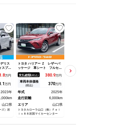
モデリス
トヨタ ハリアー Ｚ レザーパ
トヨタ ハリアー Ｚ サンルー
トヨタ
ィスプレ
ッケージ 革シート フルセ
フ フルセグ メモリーナビ
フル
インチ／
グ メモリーナビ バックカメ
バックカメラ 衝突被害軽減シ
Ｄ再
1.
8
380.
9
296.
4
支払総額
支払総額
支払
万円
(税込)
万円
(税込)
万円
ー／トヨ
ラ 衝突被害軽減システム Ｅ
ステム ＥＴＣ ドラレコ Ｌ
害軽
車線逸脱
ＴＣ ドラレコ ＬＥＤヘッド
ＥＤヘッドランプ ワンオーナ
Ｄヘ
車両本体価格
車両本体価格
車両
1.
1
370
286
万円
万円
万円
ート 合
ランプ ワンオーナー 記録
ー
ー 
(税込)
(税込)
ドライブ
簿 アイドリングストップ
スト
2023年
年式
2025年
年式
2020年
年式
4,000km
走行距離
6,000km
走行距離
50,000km
走行
山口県
エリア
山口県
エリア
山口県
エリ
ーズ）岩
トヨタカローラ山口（株）Ｆｅｌ
山口トヨペット（株） 綾羅木マ
山口ト
ｉｘ８８岩国マイカーセンター
イカーセンター
周南マ