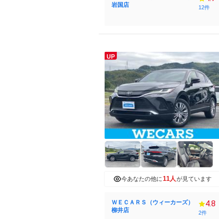
岩国店
12件
UP
11人
今あなたの他に
が見ています
ＷＥＣＡＲＳ（ウィーカーズ）
4.8
柳井店
2件