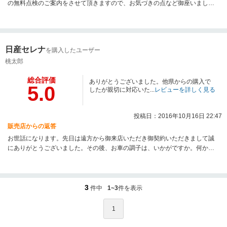
の無料点検のご案内をさせて頂きますので、お気づきの点など御座いました
ら是非お気軽に申し付け頂ければ幸いです。厳しい暑さが続きますが、どう
ぞご自愛ください。今後もよろしくお願い致します。
日産セレナ
を購入したユーザー
桃太郎
総合評価
ありがとうございました。他県からの購入で
5.0
したが親切に対応いた...
レビューを詳しく見る
投稿日：2016年10月16日 22:47
販売店からの返答
お世話になります。先日は遠方から御来店いただき御契約いただきまして誠
にありがとうございました。その後、お車の調子は、いかがですか。何か、
お気づきの点等ございましたら是非、御連絡いただければ幸いです。今後と
も末永くお付き合いいただきますよう心よりお願い申し上げます。
3
件中
1~3
件を表示
1