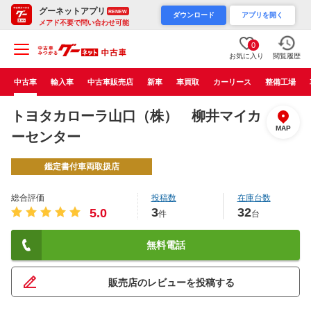
グーネットアプリ
RENEW
ダウンロード
アプリを開く
メアド不要で問い合わせ可能
0
お気に入り
閲覧履歴
中古車
輸入車
中古車販売店
新車
車買取
カーリース
整備工場
トヨタカローラ山口（株） 柳井マイカ
MAP
ーセンター
鑑定書付車両取扱店
総合評価
投稿数
在庫台数
3
32
5.0
件
台
無料電話
販売店のレビューを投稿する