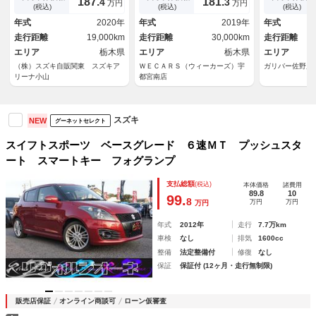
187.
181.
4
3
万円
万円
ートエアコン スズキセーフテ
ャック／Ｂｌｕｅｔｏｏｔｈ接
ト 全方位カ
(税込)
(税込)
(税込)
ィーサポート 衝突被害軽減シ
続／ＥＴＣ／ＥＢＤ付ＡＢＳ／
トヒーター 
年式
2020年
年式
2019年
年式
ステム 横滑り防止機能 衝突
横滑り防止装置
グ インター
走行距離
19,000km
走行距離
30,000km
走行距離
安全ボディ 盗難防止システ
クルーズコン
ム ターボ ６ＭＴ
エリア
栃木県
エリア
栃木県
エリア
（株）スズキ自販関東 スズキア
ＷＥＣＡＲＳ（ウィーカーズ）宇
ガリバー佐野店
リーナ小山
都宮南店
スズキ
NEW
グーネットセレクト
スイフトスポーツ ベースグレード ６速ＭＴ プッシュスタ
ート スマートキー フォグランプ
支払総額
(税込)
本体価格
諸費用
89.8
10
99.
8
万円
万円
万円
年式
2012年
走行
7.7万km
車検
なし
排気
1600cc
整備
法定整備付
修復
なし
保証
保証付 (12ヶ月・走行無制限)
販売店保証
オンライン商談可
ローン仮審査