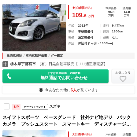
支払総額
(税込)
本体価格
諸費用
94.8
14.8
109.
6
万円
万円
万円
年式
2012年
走行
9.4万km
車検
車検整備付
排気
1600cc
整備
法定整備付
修復
なし
保証
保証付 (1ヶ月・1000km)
販売店保証
車両状態評価書
グー鑑定
栃木県宇都宮市
（有）日晃自動車販売【ＪＵ適正販売店】
お気に入り
まずは在庫確認・見積依頼
無料通話でお問い合わせ
6人
今あなたの他に
が見ています
スズキ
UP
グーネットセレクト
スイフトスポーツ ベースグレード 社外ナビ地デジ バック
カメラ プッシュスタート スマートキー ディスチャージ
純正アルミ エアバッグ ＡＢＳ タイミングチェーン
支払総額
(税込)
本体価格
諸費用