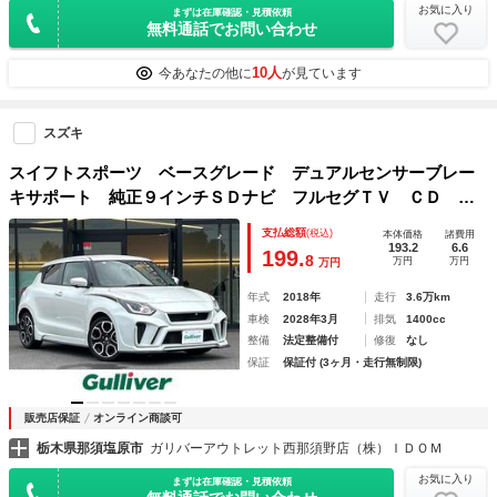
お気に入り
まずは在庫確認・見積依頼
無料通話でお問い合わせ
10人
今あなたの他に
が見ています
スズキ
スイフトスポーツ ベースグレード デュアルセンサーブレー
キサポート 純正９インチＳＤナビ フルセグＴＶ ＣＤ Ｄ
ＶＤ ＢＴ 全方位カメラ ＥＴＣ エアロパーツ アダプテ
支払総額
(税込)
本体価格
諸費用
ィブクルーズコントロール オートハイビーム レーンキープ
193.2
6.6
199.
8
万円
万円
万円
アシスト
年式
2018年
走行
3.6万km
車検
2028年3月
排気
1400cc
整備
法定整備付
修復
なし
保証
保証付 (3ヶ月・走行無制限)
販売店保証
オンライン商談可
栃木県那須塩原市
ガリバーアウトレット西那須野店（株）ＩＤＯＭ
お気に入り
まずは在庫確認・見積依頼