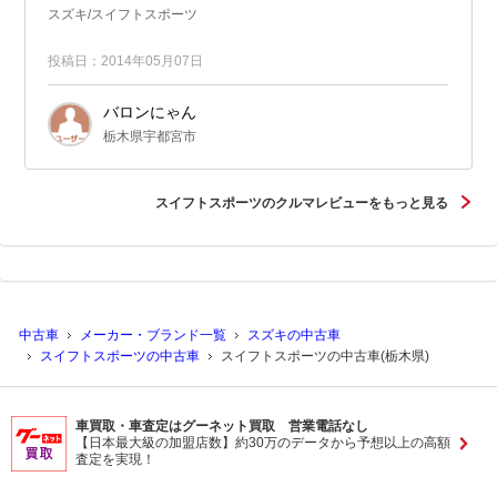
印象があります（５速１２０ｋｍで４０００ｒｐｍ）...
スズキ/スイフトスポーツ
投稿日：2014年05月07日
バロンにゃん
栃木県宇都宮市
スイフトスポーツのクルマレビューをもっと見る
中古車
メーカー・ブランド一覧
スズキの中古車
スイフトスポーツの中古車
スイフトスポーツの中古車(栃木県)
車買取・車査定はグーネット買取 営業電話なし
【日本最大級の加盟店数】約30万のデータから予想以上の高額
査定を実現！