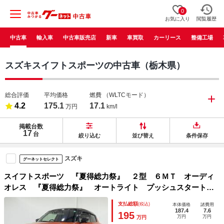
0
お気に入り
閲覧履歴
中古車
輸入車
中古車販売店
新車
車買取
カーリース
整備工場
スズキスイフトスポーツの中古車（栃木県）
総合評価
平均価格
燃費
（WLTCモード）
4.2
175.1
17.1
万円
km/l
掲載台数
17
台
絞り込む
並び替え
条件保存
スズキ
グーネットセレクト
スイフトスポーツ 『夏得総力祭』 ２型 ６ＭＴ オーディ
オレス 『夏得総力祭』 オートライト プッシュスタート
シートヒーター オートエアコン スズキセーフティーサポー
支払総額
(税込)
本体価格
諸費用
ト 衝突被害軽減システム 横滑り防止機能 衝突安全ボデ
187.4
7.6
195
万円
万円
万円
ィ 盗難防止システム ターボ ６ＭＴ