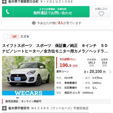
栃木県下都賀郡壬生町
ＲＩＶＯＬＵＺＩＯＮＥ
お気に入り
まずは在庫確認・見積依頼
無料通話でお問い合わせ
8人
今あなたの他に
が見ています
スズキ
UP
スイフトスポーツ スポーツ 保証書／純正 ８インチ ＳＤ
ナビ／シートヒーター／全方位モニター用カメラ／ヘッドラン
プ ＬＥＤ／ＵＳＢジャック／Ｂｌｕｅｔｏｏｔｈ接続／ＥＴ
支払総額
(税込)
本体価格
諸費用
Ｃ／ＥＢＤ付ＡＢＳ／横滑り防止装置
181.3
15.6
196.
9
万円
万円
万円
20,100
通常ローン
月々
円
年式
2019年
走行
3.0万km
車検
車検整備付
排気
1400cc
整備
法定整備付
修復
なし
保証
保証付 (1ヶ月・1000km)
販売店保証
オンライン商談可
栃木県宇都宮市
ＷＥＣＡＲＳ（ウィーカーズ）宇都宮南店