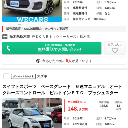
年式
2019年
走行
5.9万km
車検
車検整備付
排気
1400cc
整備
法定整備付
修復
なし
保証
保証付 (1ヶ月・1000km)
販売店保証
OBD診断済み
オンライン商談可
栃木県栃木市
ＷＥＣＡＲＳ（ウィーカーズ）栃木店
お気に入り
まずは在庫確認・見積依頼
無料通話でお問い合わせ
5人
今あなたの他に
が見ています
スズキ
グーネットセレクト
スイフトスポーツ ベースグレード ６速マニュアル オート
クルーズコントロール ビルトインＥＴＣ プッシュスター
ト ＬＥＤヘッドライト ＬＥＤフォグランプ ウィンカーミ
支払総額
(税込)
本体価格
諸費用
ラー ドライブレコーダー 電動格納ミラー
135.8
13
148.
8
万円
万円
万円
年式
2016年
走行
6.7万km
車検
2027年8月
排気
1600cc