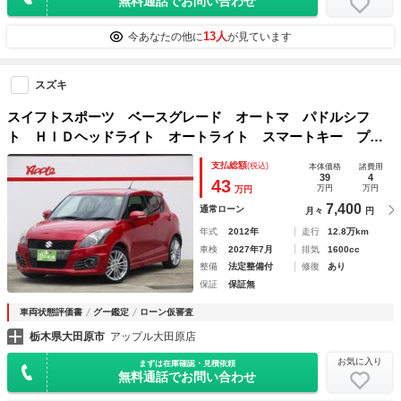
無料通話でお問い合わせ
13人
今あなたの他に
が見ています
スズキ
スイフトスポーツ ベースグレード オートマ パドルシフ
ト ＨＩＤヘッドライト オートライト スマートキー プッ
シュスタート ＥＴＣ オートエアコン 電動格納ドアミラ
支払総額
(税込)
本体価格
諸費用
ー タイミングチェーン
39
4
43
万円
万円
万円
7,400
通常ローン
月々
円
年式
2012年
走行
12.8万km
車検
2027年7月
排気
1600cc
整備
法定整備付
修復
あり
保証
保証無
車両状態評価書
グー鑑定
ローン仮審査
栃木県大田原市
アップル大田原店
お気に入り
まずは在庫確認・見積依頼
無料通話でお問い合わせ