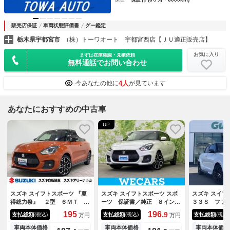
販売店保証
車両状態評価書
グー鑑定
栃木県宇都宮市
（株）トーワオート 宇都宮西店【ＪＵ適正販売店】
お気に入り
まずは在庫確認・見積依頼
無料通話でお問い合わせ
4人
今あなたの他に
が見ています
あなたにおすすめの中古車
UP
スズキ スイフトスポーツ 『夏
スズキ スイフトスポーツ スポ
スズキ スイフ
得総力祭』 ２型 ６ＭＴ オ
ーツ 保証書／純正 ８イン
３３Ｓ ファ
ーディオレス 『夏得総力
チ ＳＤナビ／シートヒーター
ン デュアル
195
196.
9
支払総額
支払総額
支払総額
(税込)
(税込)
(税込)
万円
万円
祭』 オートライト プッシュ
／全方位モニター用カメラ／ヘ
サポート ６
スタート シートヒーター オ
ッドランプ ＬＥＤ／ＵＳＢジ
ドライト Ｌ
車両本体価格
車両本体価格
車両本体価格