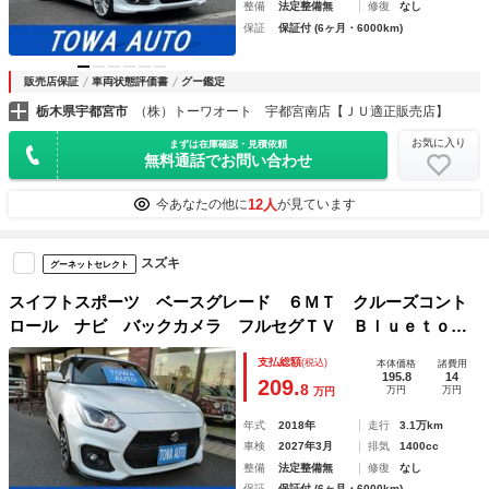
整備
法定整備無
修復
なし
保証
保証付 (6ヶ月・6000km)
販売店保証
車両状態評価書
グー鑑定
栃木県宇都宮市
（株）トーワオート 宇都宮南店【ＪＵ適正販売店】
お気に入り
まずは在庫確認・見積依頼
無料通話でお問い合わせ
12人
今あなたの他に
が見ています
スズキ
グーネットセレクト
スイフトスポーツ ベースグレード ６ＭＴ クルーズコント
ロール ナビ バックカメラ フルセグＴＶ Ｂｌｕｅｔｏｏ
ｔｈオーディオ デジタルルームミラー ＥＴＣ ステアリン
支払総額
(税込)
本体価格
諸費用
グスイッチ ＬＥＤヘッドランプ オートライト シートヒー
195.8
14
209.
8
万円
万円
万円
ター
年式
2018年
走行
3.1万km
車検
2027年3月
排気
1400cc
整備
法定整備無
修復
なし
保証
保証付 (6ヶ月・6000km)