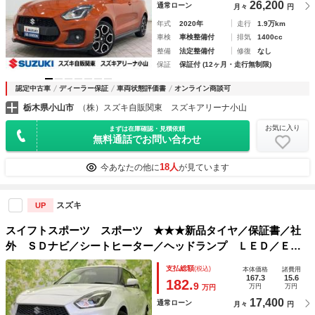
26,200
通常ローン
月々
円
年式
2020年
走行
1.9万km
車検
車検整備付
排気
1400cc
整備
法定整備付
修復
なし
保証
保証付 (12ヶ月・走行無制限)
認定中古車
ディーラー保証
車両状態評価書
オンライン商談可
栃木県小山市
（株）スズキ自販関東 スズキアリーナ小山
お気に入り
まずは在庫確認・見積依頼
無料通話でお問い合わせ
18人
今あなたの他に
が見ています
スズキ
UP
スイフトスポーツ スポーツ ★★★新品タイヤ／保証書／社
外 ＳＤナビ／シートヒーター／ヘッドランプ ＬＥＤ／ＥＢ
Ｄ付ＡＢＳ／横滑り防止装置／フルセグＴＶ／エアバッグ 運
支払総額
(税込)
本体価格
諸費用
転席／エアバッグ 助手席／アルミホイール 純正 １７イン
167.3
15.6
182.
9
万円
万円
万円
チ
17,400
通常ローン
月々
円