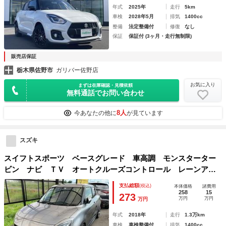
年式
2025年
走行
5km
車検
2028年5月
排気
1400cc
整備
法定整備付
修復
なし
保証
保証付 (3ヶ月・走行無制限)
販売店保証
栃木県佐野市
ガリバー佐野店
お気に入り
まずは在庫確認・見積依頼
無料通話でお問い合わせ
8人
今あなたの他に
が見ています
スズキ
スイフトスポーツ ベースグレード 車高調 モンスターター
ビン ナビ ＴＶ オートクルーズコントロール レーンアシ
スト 衝突被害軽減システム アルミホイール オートライ
支払総額
(税込)
本体価格
諸費用
ト ＬＥＤヘッドランプ スマートキー 電動格納ミラー シ
258
15
273
万円
万円
万円
ートヒーター
年式
2018年
走行
1.3万km
車検
車検整備付
排気
1400cc