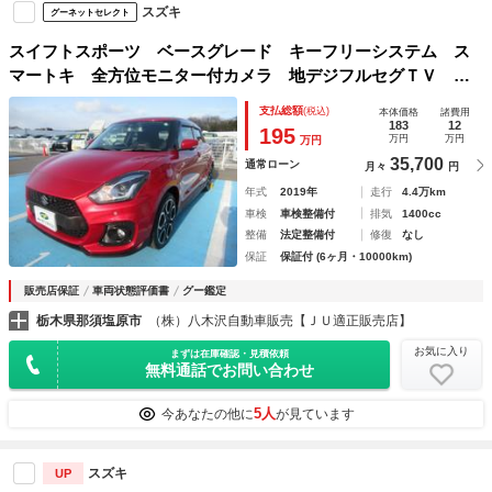
スズキ
グーネットセレクト
スイフトスポーツ ベースグレード キーフリーシステム ス
マートキ 全方位モニター付カメラ 地デジフルセグＴＶ Ｂ
ｌｕｅｔｏｏｔｈ音楽 ナビ・ＴＶ Ｓヒーター 電動ミラ
支払総額
(税込)
本体価格
諸費用
ー ＬＥＤヘットライト アクティブクルーズコントロール
183
12
195
万円
万円
万円
エアバック付
35,700
通常ローン
月々
円
年式
2019年
走行
4.4万km
車検
車検整備付
排気
1400cc
整備
法定整備付
修復
なし
保証
保証付 (6ヶ月・10000km)
販売店保証
車両状態評価書
グー鑑定
栃木県那須塩原市
（株）八木沢自動車販売【ＪＵ適正販売店】
お気に入り
まずは在庫確認・見積依頼
無料通話でお問い合わせ
5人
今あなたの他に
が見ています
スズキ
UP