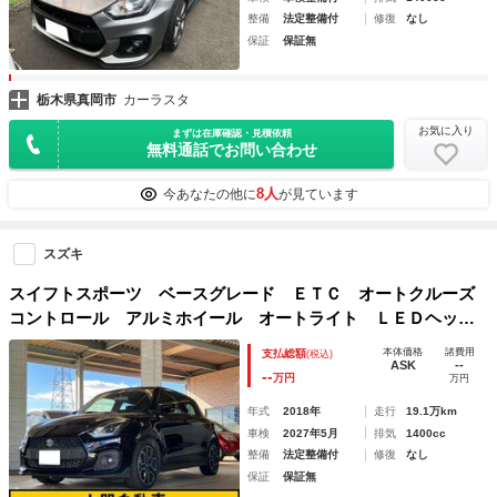
整備
法定整備付
修復
なし
保証
保証無
栃木県真岡市
カーラスタ
お気に入り
まずは在庫確認・見積依頼
無料通話でお問い合わせ
8人
今あなたの他に
が見ています
スズキ
スイフトスポーツ ベースグレード ＥＴＣ オートクルーズ
コントロール アルミホイール オートライト ＬＥＤヘッド
ランプ スマートキー 電動格納ミラー シートヒーター Ｍ
本体価格
諸費用
支払総額
(税込)
Ｔ 盗難防止システム 衝突安全ボディ ＡＢＳ ＥＳＣ Ｃ
ASK
--
--
万円
万円
Ｄ
年式
2018年
走行
19.1万km
車検
2027年5月
排気
1400cc
整備
法定整備付
修復
なし
保証
保証無