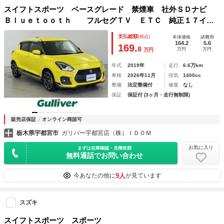
スイフトスポーツ ベースグレード 禁煙車 社外ＳＤナビ
Ｂｌｕｅｔｏｏｔｈ フルセグＴＶ ＥＴＣ 純正１７イン
チアルミ 前後ドラレコ Ｄ席シートヒーター 純正フロアマ
支払総額
(税込)
本体価格
諸費用
ット ＵＳＢポート クルーズコントロール スペアキー バ
164.2
5.6
169.
8
万円
万円
万円
ックカメラ
年式
2019年
走行
6.6万km
車検
2026年11月
排気
1400cc
整備
法定整備付
修復
なし
保証
保証付 (3ヶ月・走行無制限)
販売店保証
オンライン商談可
栃木県宇都宮市
ガリバー宇都宮店（株）ＩＤＯＭ
お気に入り
まずは在庫確認・見積依頼
無料通話でお問い合わせ
9人
今あなたの他に
が見ています
スズキ
スイフトスポーツ スポーツ