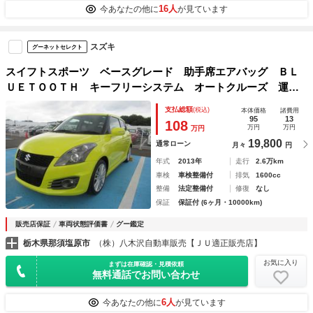
16人
今あなたの他に
が見ています
スズキ
グーネットセレクト
スイフトスポーツ ベースグレード 助手席エアバッグ ＢＬ
ＵＥＴＯＯＴＨ キーフリーシステム オートクルーズ 運転
席エアバック 盗難防止 パワーウィンド ＡＡＣ ＰＳ 電
支払総額
(税込)
本体価格
諸費用
格ミラー ＤＶＤ ＥＴＣ車載器 Ａライト ＳＤ ナビＴ
95
13
108
万円
万円
万円
Ｖ ＡＢＳ
19,800
通常ローン
月々
円
年式
2013年
走行
2.6万km
車検
車検整備付
排気
1600cc
整備
法定整備付
修復
なし
保証
保証付 (6ヶ月・10000km)
販売店保証
車両状態評価書
グー鑑定
栃木県那須塩原市
（株）八木沢自動車販売【ＪＵ適正販売店】
お気に入り
まずは在庫確認・見積依頼
無料通話でお問い合わせ
6人
今あなたの他に
が見ています