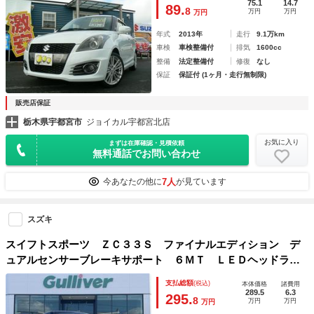
75.1
14.7
89.
8
万円
万円
万円
年式
2013年
走行
9.1万km
車検
車検整備付
排気
1600cc
整備
法定整備付
修復
なし
保証
保証付 (1ヶ月・走行無制限)
販売店保証
栃木県宇都宮市
ジョイカル宇都宮北店
お気に入り
まずは在庫確認・見積依頼
無料通話でお問い合わせ
7人
今あなたの他に
が見ています
スズキ
スイフトスポーツ ＺＣ３３Ｓ ファイナルエディション デ
ュアルセンサーブレーキサポート ６ＭＴ ＬＥＤヘッドライ
ト ＬＥＤフォグライト 全方位カメラ 運転席シートヒータ
支払総額
(税込)
本体価格
諸費用
ー 本革巻ステアリング インタークーラーターボ クルーズ
289.5
6.3
295.
8
万円
万円
万円
コントロール