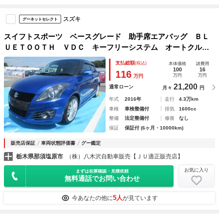
スズキ
グーネットセレクト
スイフトスポーツ ベースグレード 助手席エアバッグ ＢＬ
ＵＥＴＯＯＴＨ ＶＤＣ キーフリーシステム オートクルー
ズ 運転席エアバック 盗難防止 Ｂカメラ パワーウィン
支払総額
(税込)
本体価格
諸費用
ド ＡＡＣ ＰＳ 電格ミラー ＥＴＣ車載器 Ａライト Ｓ
100
16
116
万円
万円
万円
Ｄ ナビＴＶ
21,200
通常ローン
月々
円
年式
2016年
走行
4.3万km
車検
車検整備付
排気
1600cc
整備
法定整備付
修復
なし
保証
保証付 (6ヶ月・10000km)
販売店保証
車両状態評価書
グー鑑定
栃木県那須塩原市
（株）八木沢自動車販売【ＪＵ適正販売店】
お気に入り
まずは在庫確認・見積依頼
無料通話でお問い合わせ
5人
今あなたの他に
が見ています