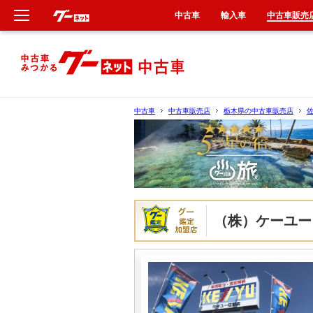
中古車
輸入車
中古車販売
新車
中古車
中古車
中古車販売店
栃木県の中古車販売店
輸入車
クルマ買取
カーリース
（株）ケーユー
タイヤ交換
整備工場
車検