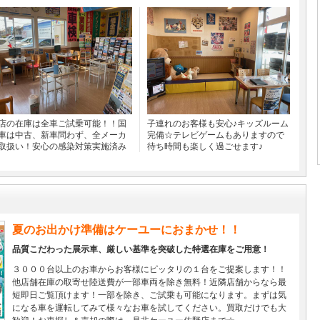
店の在庫は全車ご試乗可能！！国
子連れのお客様も安心♪キッズルーム
車は中古、新車問わず、全メーカ
完備☆テレビゲームもありますので
取扱い！安心の感染対策実施済み
待ち時間も楽しく過ごせます♪
夏のお出かけ準備はケーユーにおまかせ！！
品質こだわった展示車、厳しい基準を突破した特選在庫をご用意！
３０００台以上のお車からお客様にピッタリの１台をご提案します！！
他店舗在庫の取寄せ陸送費が一部車両を除き無料！近隣店舗からなら最
短即日ご覧頂けます！一部を除き、ご試乗も可能になります。まずは気
になる車を運転してみて様々なお車を試してください。買取だけでも大