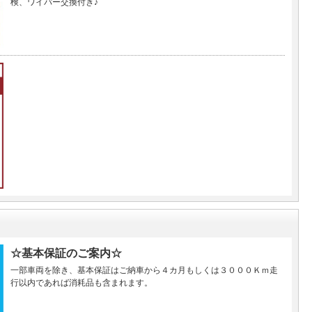
検、ワイパー交換付き♪
☆基本保証のご案内☆
一部車両を除き、基本保証はご納車から４カ月もしくは３０００Ｋｍ走
行以内であれば消耗品も含まれます。