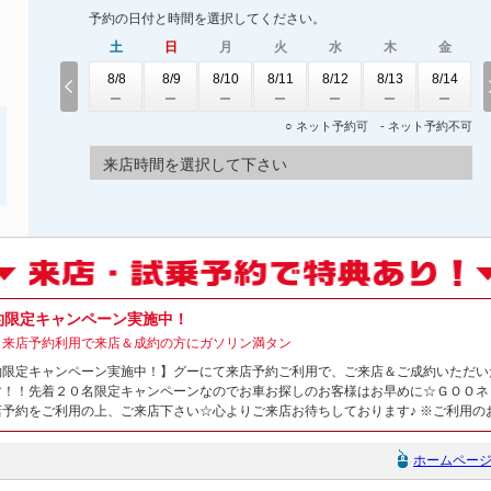
予約の日付と時間を選択してください。
土
日
月
火
水
木
金
8/8
8/9
8/10
8/11
8/12
8/13
8/14
○ ネット予約可 - ネット予約不可
来店時間を選択して下さい
約限定キャンペーン実施中！
】来店予約利用で来店＆成約の方にガソリン満タン
約限定キャンペーン実施中！】グーにて来店予約ご利用で、ご来店＆ご成約いただい
す！！先着２０名限定キャンペーンなのでお車お探しのお客様はお早めに☆ＧＯＯネ
店予約をご利用の上、ご来店下さい☆心よりご来店お待ちしております♪ ※ご利用の
ホームペー