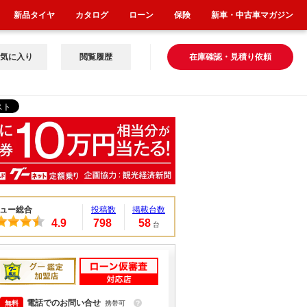
新品タイヤ
カタログ
ローン
保険
新車・中古車マガジン
気に入り
閲覧履歴
在庫確認・見積り依頼
ュー総合
投稿数
掲載台数
4.9
798
58
台
電話でのお問い合せ
携帯可
？