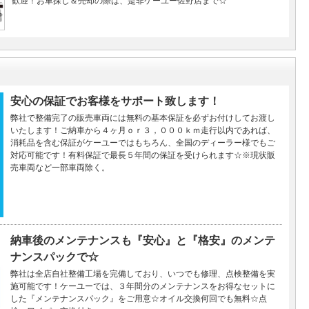
歓迎！お車探し＆売却の際は、是非ケーユー佐野店まで☆
安心の保証でお客様をサポート致します！
弊社で整備完了の販売車両には無料の基本保証を必ずお付けしてお渡し
いたします！ご納車から４ヶ月ｏｒ３，０００ｋｍ走行以内であれば、
消耗品を含む保証がケーユーではもちろん、全国のディーラー様でもご
対応可能です！有料保証で最長５年間の保証を受けられます☆※現状販
売車両など一部車両除く。
納車後のメンテナンスも『安心』と『格安』のメンテ
ナンスパックで☆
弊社は全店自社整備工場を完備しており、いつでも修理、点検整備を実
施可能です！ケーユーでは、３年間分のメンテナンスをお得なセットに
した『メンテナンスパック』をご用意☆オイル交換何回でも無料☆点