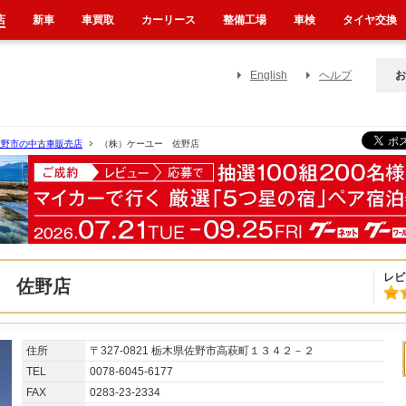
店
新車
車買取
カーリース
整備工場
車検
タイヤ交換
English
ヘルプ
お
佐野市の中古車販売店
（株）ケーユー 佐野店
レビ
 佐野店
住所
〒327-0821 栃木県佐野市高萩町１３４２－２
TEL
0078-6045-6177
FAX
0283-23-2334