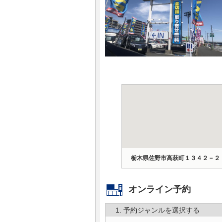
マガジン
車カタログ
自動車ローン
保険
レビュー
価格相場
栃木県佐野市高萩町１３４２－２
教習所
オンライン予約
用語集
1. 予約ジャンルを選択する