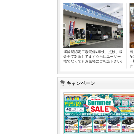
運輸局認定工場完備♪車検、点検、板
当
金全て対応してます☆当店ユーザー
産
様でなくてもお気軽にご相談下さい♪
ー
☆
キャンペーン