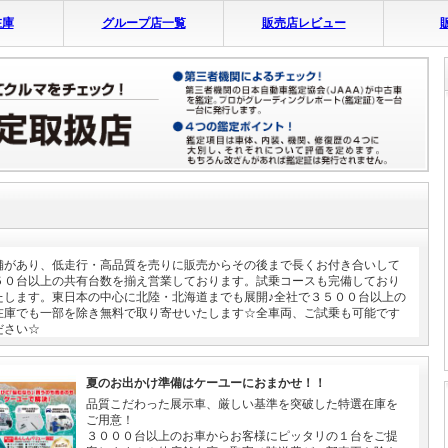
在庫
グループ店一覧
販売店レビュー
舗があり、低走行・高品質を売りに販売からその後まで長くお付き合いして
５０台以上の共有台数を揃え営業しております。試乗コースも完備しており
たします。東日本の中心に北陸・北海道までも展開♪全社で３５００台以上の
在庫でも一部を除き無料で取り寄せいたします☆全車両、ご試乗も可能です
ださい☆
夏のお出かけ準備はケーユーにおまかせ！！
品質こだわった展示車、厳しい基準を突破した特選在庫を
ご用意！
３０００台以上のお車からお客様にピッタリの１台をご提