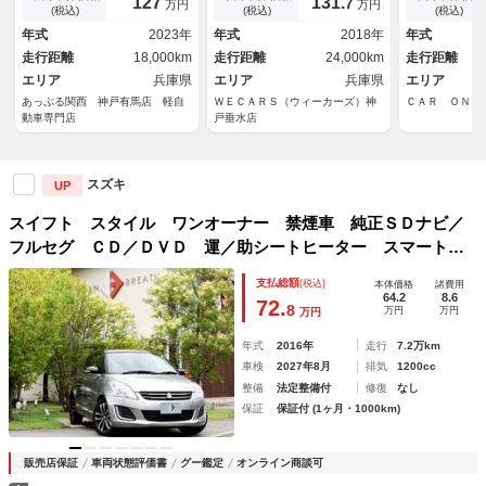
127
131.
7
万円
万円
Ｐソナー 横滑防止 ウインカ
モニター／車線逸脱防止支援シ
(税込)
(税込)
(税込)
ー付き電格ミラー ＬＥＤヘッ
ステム／ドライブレコーダー
年式
2023年
年式
2018年
年式
ドライトフォグ 純正１６ＡＷ
社外／ヘッドランプ ＬＥＤ
走行距離
18,000km
走行距離
24,000km
走行距離
エリア
兵庫県
エリア
兵庫県
エリア
あっぷる関西 神戸有馬店 軽自
ＷＥＣＡＲＳ（ウィーカーズ）神
ＣＡＲ ＯＮ
動車専門店
戸垂水店
スズキ
UP
スイフト スタイル ワンオーナー 禁煙車 純正ＳＤナビ／
フルセグ ＣＤ／ＤＶＤ 運／助シートヒーター スマートキ
ー プッシュスタート ＥＴＣ 純正１６ＡＷ 革巻きハンド
支払総額
(税込)
本体価格
諸費用
ル／ステアスイッチ ドアバイザー プライバシーガラス
64.2
8.6
72.
8
万円
万円
万円
年式
2016年
走行
7.2万km
車検
2027年8月
排気
1200cc
整備
法定整備付
修復
なし
保証
保証付 (1ヶ月・1000km)
販売店保証
車両状態評価書
グー鑑定
オンライン商談可