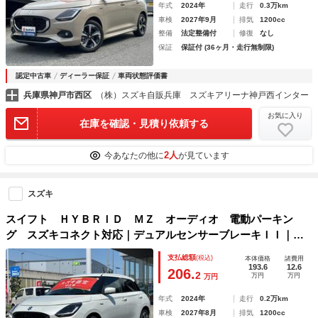
年式
2024年
走行
0.3万km
車検
2027年9月
排気
1200cc
整備
法定整備付
修復
なし
保証
保証付 (36ヶ月・走行無制限)
認定中古車
ディーラー保証
車両状態評価書
兵庫県神戸市西区
（株）スズキ自販兵庫 スズキアリーナ神戸西インター
お気に入り
在庫を確認・見積り依頼する
2人
今あなたの他に
が見ています
スズキ
スイフト ＨＹＢＲＩＤ ＭＺ オーディオ 電動パーキン
グ スズキコネクト対応｜デュアルセンサーブレーキＩＩ｜Ｌ
ＥＤヘッドランプ｜１６インチアルミホイール｜フルオートエ
支払総額
(税込)
本体価格
諸費用
アコン｜ブラインドスポットモニター｜シートヒーター｜アダ
193.6
12.6
206.
2
万円
万円
万円
プティブクルーズコントロール｜
年式
2024年
走行
0.2万km
車検
2027年8月
排気
1200cc