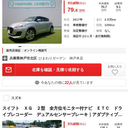
支払総額
(税込)
本体価格
諸費用
り防止機能／純正アルミホイール
70.7
9.1
79.
8
万円
万円
万円
年式
2017年
走行
2.9万km
車検
車検整備付
排気
1200cc
整備
法定整備付
修復
なし
保証
保証付 (12ヶ月・走行無制限)
販売店保証
オンライン商談可
兵庫県神戸市北区
ひまわりガーデン 神戸本店
お気に入り
在庫を確認・見積り依頼する
22人
今あなたの他に
が見ています
スズキ
スイフト ＸＧ ２型 全方位モニター付ナビ ＥＴＣ ドラ
イブレコーダー デュアルセンサーブレーキ｜アダプティブク
ルーズコントロール｜ハロゲンヘッドランプ｜１５インチフル
支払総額
(税込)
本体価格
諸費用
ホイールキャップ｜フルオートエアコン｜キーレスプッシュス
125.1
15