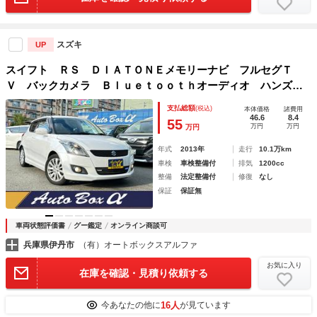
スズキ
UP
スイフト ＲＳ ＤＩＡＴＯＮＥメモリーナビ フルセグＴ
Ｖ バックカメラ Ｂｌｕｅｔｏｏｔｈオーディオ ハンズフ
リー通話 ＨＩＤヘッドライト フォグライト ＴＲＣ ＥＴ
支払総額
(税込)
本体価格
諸費用
Ｃ 純正１６アルミ パドルシフト プッシュスタート
46.6
8.4
55
万円
万円
万円
年式
2013年
走行
10.1万km
車検
車検整備付
排気
1200cc
整備
法定整備付
修復
なし
保証
保証無
車両状態評価書
グー鑑定
オンライン商談可
兵庫県伊丹市
（有）オートボックスアルファ
お気に入り
在庫を確認・見積り依頼する
16人
今あなたの他に
が見ています