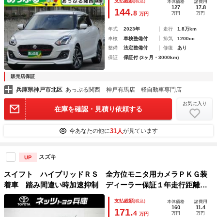
支払総額
(税込)
本体価格
諸費用
格ミラー ＬＥＤヘッドライトフォグ 純正１６ＡＷ
127
17.8
144.
8
万円
万円
万円
年式
2023年
走行
1.8万km
車検
車検整備付
排気
1200cc
整備
法定整備付
修復
あり
保証
保証付 (3ヶ月・3000km)
販売店保証
兵庫県神戸市北区
あっぷる関西 神戸有馬店 軽自動車専門店
お気に入り
在庫を確認・見積り依頼する
31人
今あなたの他に
が見ています
スズキ
UP
スイフト ハイブリッドＲＳ 全方位モニタ用カメラＰＫＧ装
着車 踏み間違い時加速抑制 ディーラー保証１年走行距離無
制限 ナビ フルセグ バックカメラ ＣＤ再生 ＥＴＣ Ｌ
支払総額
(税込)
本体価格
諸費用
ＥＤヘッドランプ 純正アルミホイール ワンオーナー
160
11.4
171.
4
万円
万円
万円