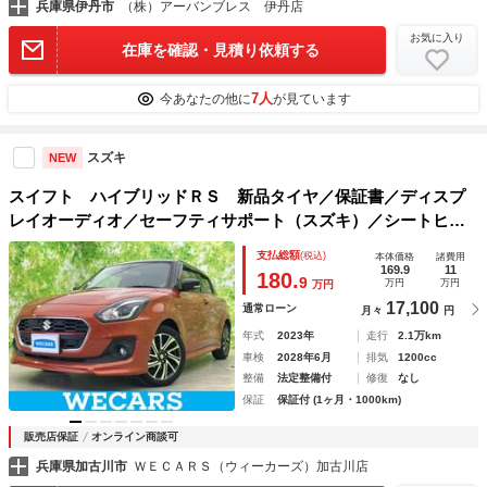
兵庫県伊丹市
（株）アーバンブレス 伊丹店
お気に入り
在庫を確認・見積り依頼する
7人
今あなたの他に
が見ています
スズキ
NEW
スイフト ハイブリッドＲＳ 新品タイヤ／保証書／ディスプ
レイオーディオ／セーフティサポート（スズキ）／シートヒー
ター／車線逸脱防止支援システム／ヘッドランプ ＬＥＤ／Ｂ
支払総額
(税込)
本体価格
諸費用
ｌｕｅｔｏｏｔｈ接続／ＥＴＣ／ＥＢＤ付ＡＢＳ
169.9
11
180.
9
万円
万円
万円
17,100
通常ローン
月々
円
年式
2023年
走行
2.1万km
車検
2028年6月
排気
1200cc
整備
法定整備付
修復
なし
保証
保証付 (1ヶ月・1000km)
販売店保証
オンライン商談可
兵庫県加古川市
ＷＥＣＡＲＳ（ウィーカーズ）加古川店