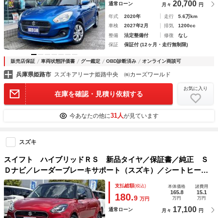
20,700
通常ローン
月々
円
年式
2020年
走行
5.6万km
車検
2027年2月
排気
1200cc
整備
法定整備付
修復
なし
保証
保証付 (12ヶ月・走行無制限)
販売店保証
車両状態評価書
グー鑑定
OBD診断済み
オンライン商談可
兵庫県姫路市
スズキアリーナ姫路中央 ㈱カーズワールド
お気に入り
在庫を確認・見積り依頼する
31人
今あなたの他に
が見ています
スズキ
スイフト ハイブリッドＲＳ 新品タイヤ／保証書／純正 Ｓ
Ｄナビ／レーダーブレーキサポート（スズキ）／シートヒータ
ー／マルチテレインモニター／車線逸脱防止支援システム／ド
支払総額
(税込)
本体価格
諸費用
ライブレコーダー 社外／ヘッドランプ ＬＥＤ
165.8
15.1
180.
9
万円
万円
万円
17,100
通常ローン
月々
円