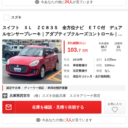
24人
今あなたの他に
が見ています
スズキ
スイフト ＸＬ ＺＣ８３Ｓ 全方位ナビ ＥＴＣ付 デュア
ルセンサーブレーキ｜アダプティブクルーズコントロール｜ハ
ロゲンヘッドランプ｜本革巻ステアリングホイール｜キーレス
支払総額
(税込)
本体価格
諸費用
プッシュスタート｜運転席シートヒーター｜全面ＵＶカット機
88.7
15
103.
7
万円
万円
万円
能付ガラス｜
年式
2018年
走行
3.3万km
車検
車検整備付
排気
1200cc
整備
法定整備付
修復
なし
保証
保証付 (12ヶ月・走行無制限)
認定中古車
ディーラー保証
車両状態評価書
兵庫県西宮市
（株）スズキ自販兵庫 スズキアリーナ西宮
お気に入り
在庫を確認・見積り依頼する
3人
今あなたの他に
が見ています