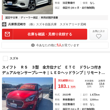
整備
法定整備付
修復
なし
保証
保証付 (36ヶ月・走行無制限)
認定中古車
ディーラー保証
車両状態評価書
兵庫県尼崎市
（株）スズキ自販兵庫 スズキアリーナ尼崎
お気に入り
在庫を確認・見積り依頼する
5人
今あなたの他に
が見ています
スズキ
スイフト ＲＳ ３型 全方位ナビ ＥＴＣ ドラレコ付き
デュアルセンサーブレーキ｜ＬＥＤヘッドランプ｜リモート格
納式ドアミラー｜本革巻ステアリングホイール｜１６インチア
支払総額
(税込)
本体価格
諸費用
ルミホイール｜フルオートエアコン｜ＵＳＢソケット｜６スピ
169.5
13.6
183.
1
万円
万円
万円
ーカー｜
年式
2023年
走行
1.8万km
車検
車検整備付
排気
1200cc
整備
法定整備付
修復
なし
保証
保証付 (12ヶ月・走行無制限)