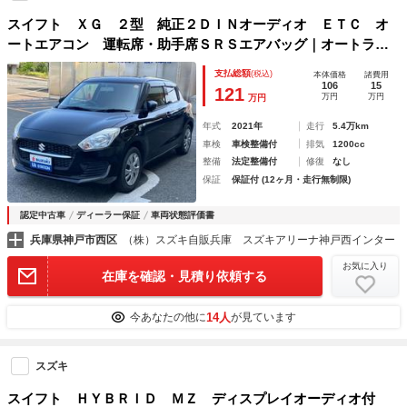
スイフト ＸＧ ２型 純正２ＤＩＮオーディオ ＥＴＣ オ
ートエアコン 運転席・助手席ＳＲＳエアバッグ｜オートライ
トシステム｜フルオートエアコン｜携帯リモコン｜電動格納式
支払総額
(税込)
本体価格
諸費用
ドアミラー｜運転席シートヒーター｜ウレタンステアリングホ
106
15
121
万円
万円
万円
イール｜全面ＵＶカット機能付ガラス｜
年式
2021年
走行
5.4万km
車検
車検整備付
排気
1200cc
整備
法定整備付
修復
なし
保証
保証付 (12ヶ月・走行無制限)
認定中古車
ディーラー保証
車両状態評価書
兵庫県神戸市西区
（株）スズキ自販兵庫 スズキアリーナ神戸西インター
お気に入り
在庫を確認・見積り依頼する
14人
今あなたの他に
が見ています
スズキ
スイフト ＨＹＢＲＩＤ ＭＺ ディスプレイオーディオ付