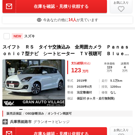
お気に入り
在庫を確認・見積り依頼する
14人
今あなたの他に
が見ています
スズキ
NEW
スイフト ＲＳ タイヤ交換込み 全周囲カメラ Ｐａｎａｓ
ｏｎｉｃ７型ナビ シートヒーター ＴＶ視聴可 Ｂｌｕｅｔ
ｏｏｔｈ ＣＤ／ＤＶＤ アダプティブクルーズコントロー
支払総額
(税込)
本体価格
諸費用
ル ＬＥＤヘッド Ｆフォグランプ ドラレコ ＥＴＣ
119
4
123
万円
万円
万円
年式
2019年
走行
5.1万km
車検
2028年4月
排気
1200cc
整備
法定整備付
修復
なし
保証
保証付 (6ヶ月・走行無制限)
販売店保証
OBD診断済み
オンライン商談可
兵庫県姫路市
グランオートビレッジ
お気に入り
在庫を確認・見積り依頼する