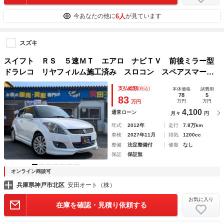
6人
今あなたの他に
が見ています
スズキ
スイフト ＲＳ ５速ＭＴ エアロ ナビＴＶ 前後ミラー型
ドラレコ リヤフィルム施工済み スロコン スペアスマート
キー クルコン ステアリングスイッチ ディスチャージラン
支払総額
(税込)
本体価格
諸費用
プ 禁煙車 ＥＴＣ
78
5
83
万円
万円
万円
4,100
通常ローン
月々
円
年式
2012年
走行
7.8万km
車検
2027年11月
排気
1200cc
整備
法定整備付
修復
なし
保証
保証無
オンライン商談可
兵庫県神戸市北区
安田オート（株）
お気に入り
在庫を確認・見積り依頼する