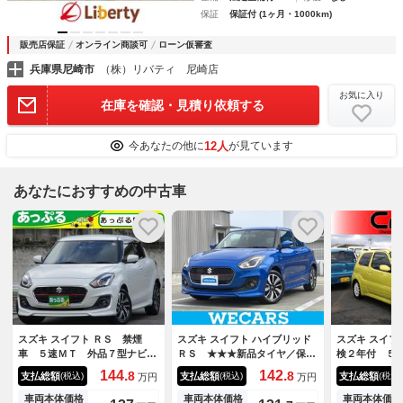
保証
保証付 (1ヶ月・1000km)
販売店保証
オンライン商談可
ローン仮審査
兵庫県尼崎市
（株）リバティ 尼崎店
お気に入り
在庫を確認・見積り依頼する
12人
今あなたの他に
が見ています
あなたにおすすめの中古車
スズキ スイフト ＲＳ 禁煙
スズキ スイフト ハイブリッド
スズキ スイフ
車 ５速ＭＴ 外品７型ナビ
ＲＳ ★★★新品タイヤ／保証
検２年付 ５
ドラレコ前後 ＥＴＣ 運転席
書／社外 ８インチ ＳＤナビ
144.
142.
8
8
支払総額
支払総額
支払総額
(税込)
(税込)
(税込)
万円
万円
シートヒーター スマートキー
／セーフティサポート（スズ
２個 Ｐスタート ステリモ
キ）／シートヒーター／全方位
車両本体価格
車両本体価格
車両本体価格