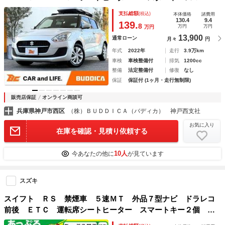
キー Ａエアコン ＢＴ 純正１５インチＡＷ ステリモ 横
支払総額
(税込)
本体価格
諸費用
滑り防止 クルコン ＦＭ ＣＤ バニティミラ
130.4
9.4
139.
8
万円
万円
万円
13,900
通常ローン
月々
円
年式
2022年
走行
3.9万km
車検
車検整備付
排気
1200cc
整備
法定整備付
修復
なし
保証
保証付 (1ヶ月・走行無制限)
販売店保証
オンライン商談可
兵庫県神戸市西区
（株）ＢＵＤＤＩＣＡ（バディカ） 神戸西支社
お気に入り
在庫を確認・見積り依頼する
10人
今あなたの他に
が見ています
スズキ
スイフト ＲＳ 禁煙車 ５速ＭＴ 外品７型ナビ ドラレコ
前後 ＥＴＣ 運転席シートヒーター スマートキー２個 Ｐ
スタート ステリモ Ｐソナー 横滑防止 ウインカー付き電