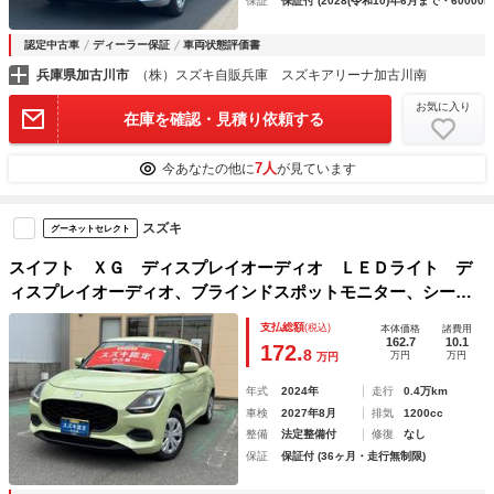
保証
保証付 (2028(令和10)年6月まで・60000k
認定中古車
ディーラー保証
車両状態評価書
兵庫県加古川市
（株）スズキ自販兵庫 スズキアリーナ加古川南
お気に入り
在庫を確認・見積り依頼する
7人
今あなたの他に
が見ています
スズキ
グーネットセレクト
スイフト ＸＧ ディスプレイオーディオ ＬＥＤライト デ
ィスプレイオーディオ、ブラインドスポットモニター、シート
ヒーター、スズキコネクト、マニュアルエアコン、ＳＲＳサイ
支払総額
(税込)
本体価格
諸費用
ドエアバック、ＳＲＳカーテンエアバック、車線逸脱抑制、ア
162.7
10.1
172.
8
万円
万円
万円
ダプティブクルーズコントロール
年式
2024年
走行
0.4万km
車検
2027年8月
排気
1200cc
整備
法定整備付
修復
なし
保証
保証付 (36ヶ月・走行無制限)