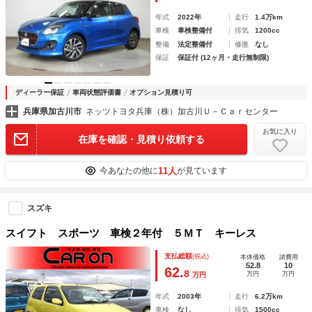
年式
2022年
走行
1.4万km
車検
車検整備付
排気
1200cc
整備
法定整備付
修復
なし
保証
保証付 (12ヶ月・走行無制限)
ディーラー保証
車両状態評価書
オプション見積り可
兵庫県加古川市
ネッツトヨタ兵庫（株）加古川Ｕ－Ｃａｒセンター
お気に入り
在庫を確認・見積り依頼する
11人
今あなたの他に
が見ています
スズキ
スイフト スポーツ 車検２年付 ５ＭＴ キーレス
支払総額
(税込)
本体価格
諸費用
52.8
10
62.
8
万円
万円
万円
年式
2003年
走行
6.2万km
車検
なし
排気
1500cc