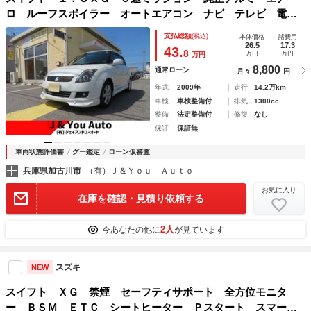
ロ ルーフスポイラー オートエアコン ナビ テレビ 電動
格納ドアミラー プライバシーガラス 純正フォグランプ ス
支払総額
(税込)
本体価格
諸費用
マートキー
26.5
17.3
43.
8
万円
万円
万円
8,800
通常ローン
月々
円
年式
2009年
走行
14.2万km
車検
車検整備付
排気
1300cc
整備
法定整備付
修復
なし
保証
保証無
車両状態評価書
グー鑑定
ローン仮審査
兵庫県加古川市
（有）Ｊ＆Ｙｏｕ Ａｕｔｏ
お気に入り
在庫を確認・見積り依頼する
2人
今あなたの他に
が見ています
スズキ
NEW
スイフト ＸＧ 禁煙 セーフティサポート 全方位モニタ
ー ＢＳＭ ＥＴＣ シートヒーター Ｐスタート スマート