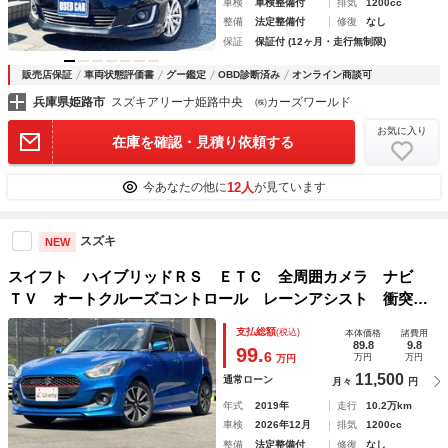
車検
車検整備付
排気
1200cc
整備
法定整備付
修復
なし
保証
保証付 (12ヶ月・走行無制限)
販売店保証
車両状態評価書
グー鑑定
OBD診断済み
オンライン商談可
兵庫県姫路市
スズキアリーナ姫路中央 ㈱カーズワールド
お気に入り
在庫を確認・見積り依頼する
12人
今あなたの他に
が見ています
スズキ
NEW
スイフト ハイブリッドＲＳ ＥＴＣ 全周囲カメラ ナビ
ＴＶ オートクルーズコントロール レーンアシスト 衝突被
害軽減システム アルミホイール オートライト ＬＥＤヘッ
支払総額
(税込)
本体価格
諸費用
ドランプ スマートキー アイドリングストップ 電動格納ミ
89.8
9.8
99.
6
万円
万円
万円
ラー
11,500
通常ローン
月々
円
年式
2019年
走行
10.2万km
車検
2026年12月
排気
1200cc
整備
法定整備付
修復
なし