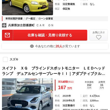
整備
法定整備無
修復
なし
保証
保証無
車両状態評価書
グー鑑定
ローン仮審査
兵庫県加古郡播磨町
ＣＡＲ ＯＮ
お気に入り
在庫を確認・見積り依頼する
20人
今あなたの他に
が見ています
スズキ
スイフト ＸＧ ブラインドスポットモニター ＬＥＤヘッド
ランプ デュアルセンサーブレーキＩＩ｜アダプティブクルー
ズコントロール｜ＬＥＤヘッドライト｜１５インチフルホイー
支払総額
(税込)
本体価格
諸費用
ルキャップ｜マニュアルエアコン｜電動格納式ドアミラー｜シ
152
15
167
万円
万円
万円
ートヒーター｜
年式
2025年
走行
0.4万km
車検
2028年6月
排気
1200cc
整備
法定整備付
修復
なし