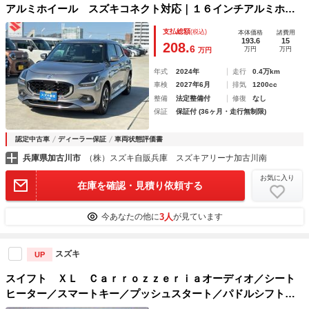
アルミホイール スズキコネクト対応｜１６インチアルミホイ
ール｜本革巻きステアリングホイール｜フルオートエアコン｜
支払総額
(税込)
本体価格
諸費用
電動パーキングブレーキ｜アダプティブクルーズコントロール
193.6
15
208.
6
万円
万円
万円
｜リモート格納式ドアミラー｜
年式
2024年
走行
0.4万km
車検
2027年6月
排気
1200cc
整備
法定整備付
修復
なし
保証
保証付 (36ヶ月・走行無制限)
認定中古車
ディーラー保証
車両状態評価書
兵庫県加古川市
（株）スズキ自販兵庫 スズキアリーナ加古川南
お気に入り
在庫を確認・見積り依頼する
3人
今あなたの他に
が見ています
スズキ
UP
スイフト ＸＬ Ｃａｒｒｏｚｚｅｒｉａオーディオ／シート
ヒーター／スマートキー／プッシュスタート／パドルシフト／
オートエアコン／フォグランプ／ステアリングリモコン／横滑