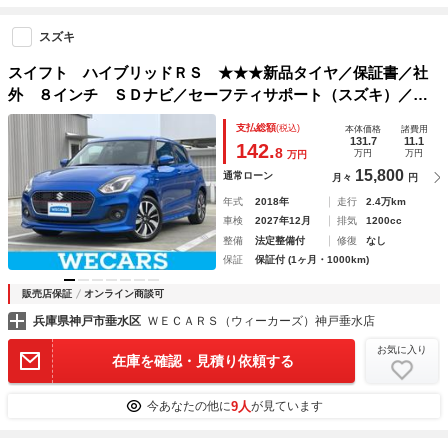
スズキ
スイフト ハイブリッドＲＳ ★★★新品タイヤ／保証書／社
外 ８インチ ＳＤナビ／セーフティサポート（スズキ）／シ
ートヒーター／全方位モニター／車線逸脱防止支援システム／
支払総額
(税込)
本体価格
諸費用
ドライブレコーダー 社外／ヘッドランプ ＬＥＤ
131.7
11.1
142.
8
万円
万円
万円
15,800
通常ローン
月々
円
年式
2018年
走行
2.4万km
車検
2027年12月
排気
1200cc
整備
法定整備付
修復
なし
保証
保証付 (1ヶ月・1000km)
販売店保証
オンライン商談可
兵庫県神戸市垂水区
ＷＥＣＡＲＳ（ウィーカーズ）神戸垂水店
お気に入り
在庫を確認・見積り依頼する
9人
今あなたの他に
が見ています