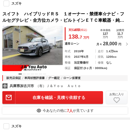
スズキ
スイフト ハイブリッドＲＳ １オーナー・禁煙車☆ナビ・フ
ルセグテレビ・全方位カメラ・ビルトインＥＴＣ車載器・純正
エアロ・アルミ・ＬＥＤヘッドランプ・シートヒーター・ブル
支払総額
(税込)
本体価格
諸費用
ートゥース接続・ドライブレコーダー・ステアリングスイッチ
127
11.7
138.
7
万円
万円
万円
28,000
通常ローン
月々
円
年式
2018年
走行
1.4万km
車検
2027年4月
排気
1200cc
整備
法定整備付
修復
なし
保証
保証付 (3ヶ月・3000km)
販売店保証
車両状態評価書
グー鑑定
ローン仮審査
兵庫県加古川市
（有）Ｊ＆Ｙｏｕ Ａｕｔｏ
お気に入り
在庫を確認・見積り依頼する
7人
今あなたの他に
が見ています
スズキ