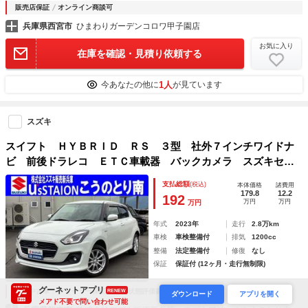
販売店保証
オンライン商談可
兵庫県西宮市
ひまわりガーデンコロワ甲子園店
お気に入り
在庫を確認・見積り依頼する
1人
今あなたの他に
が見ています
スズキ
スイフト ＨＹＢＲＩＤ ＲＳ ３型 社外７インチワイドナ
ビ 前後ドラレコ ＥＴＣ車載器 バックカメラ スズキセー
フティーサポート 衝突被害軽減ブレーキ 後退時ブレーキサ
支払総額
(税込)
本体価格
諸費用
ポート ブラインドスポットモニター リヤクロストラフィッ
179.8
12.2
192
万円
万円
万円
クアラート
年式
2023年
走行
2.8万km
車検
車検整備付
排気
1200cc
整備
法定整備付
修復
なし
保証
保証付 (12ヶ月・走行無制限)
グーネットアプリ
認定中古車
ディーラー保証
車両状態評価書
RENEW
ダウンロード
アプリを開く
メアド不要で問い合わせ可能