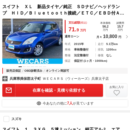
スイフト ＸＬ 新品タイヤ／純正 ＳＤナビ／ヘッドラン
プ ＨＩＤ／Ｂｌｕｅｔｏｏｔｈ接続／ＥＴＣ／ＥＢＤ付ＡＢ
Ｓ／バックモニター／フルセグＴＶ／ＤＶＤ／エアバッグ 運
支払総額
(税込)
本体価格
諸費用
転席／エアバッグ 助手席
56.2
15.7
71.
9
万円
万円
万円
10,800
通常ローン
月々
円
年式
2015年
走行
5.3万km
車検
車検整備付
排気
1200cc
整備
法定整備付
修復
なし
保証
保証付 (1ヶ月・1000km)
販売店保証
OBD診断済み
オンライン商談可
兵庫県揖保郡太子町
ＷＥＣＡＲＳ（ウィーカーズ）兵庫太子店
お気に入り
在庫を確認・見積り依頼する
7人
今あなたの他に
が見ています
スズキ
スイフト １．３ＸＧ ５速ミッション 純正アルミ エア