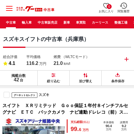
0
お気に入り
閲覧履歴
中古車
輸入車
中古車販売店
新車
車買取
カーリース
整備工場
スズキスイフトの中古車（兵庫県）
総合評価
平均価格
燃費
（WLTCモード）
4.1
116.2
21.0
万円
km/l
掲載台数
42
台
絞り込む
並び替え
条件保存
スズキ
グーネットセレクト
スイフト ＸＲリミテッド Ｇｏｏ保証１年付８インチフルセ
グナビ ＥＴＣ バックカメラ ナビ連動ドレレコ（前）スズ
キセーフティサポート（安全カメラ）スマートキープッシュス
支払総額
(税込)
本体価格
諸費用
タート アダブティブクルーズコントロールワンオーナー禁煙
90.4
9.2
99.
6
万円
万円
万円
車