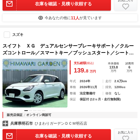
お気に入り
在庫を確認・見積り依頼する
11人
今あなたの他に
が見ています
スズキ
スイフト ＸＧ デュアルセンサーブレーキサポート／クルー
ズコントロール／スマートキー／プッシュスタート／シートヒ
ーター／禁煙車／ＬＥＤヘッドライト
支払総額
(税込)
本体価格
諸費用
133.8
6
139.
8
万円
万円
万円
年式
2024年
走行
2.6万km
車検
2026年11月
排気
1200cc
整備
法定整備付
修復
なし
保証
保証付 (12ヶ月・走行無制限)
販売店保証
オンライン商談可
兵庫県明石市
ひまわりガーデンＤＣＭ明石店
お気に入り
在庫を確認・見積り依頼する