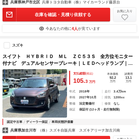
兵庫県神戸市北区
兵庫トヨタ自動車（株）マイカーランド藤原台
お気に入り
在庫を確認・見積り依頼する
4人
今あなたの他に
が見ています
スズキ
スイフト ＨＹＢＲＩＤ ＭＬ ＺＣ５３Ｓ 全方位モニター
付ナビ デュアルセンサーブレーキ｜ＬＥＤヘッドランプ｜１
６インチアルミホイール｜本革巻ステアリングホイール｜携帯
支払総額
(税込)
本体価格
諸費用
リモコン｜マイルドハイブリッド｜運転席シートヒーター｜全
92.2
13.1
105.
3
万円
万円
万円
面ＵＶカット機能｜
年式
2018年
走行
3.4万km
車検
2027年10月
排気
1200cc
整備
法定整備付
修復
なし
保証
保証付 (12ヶ月・走行無制限)
認定中古車
ディーラー保証
車両状態評価書
兵庫県加古川市
（株）スズキ自販兵庫 スズキアリーナ加古川南