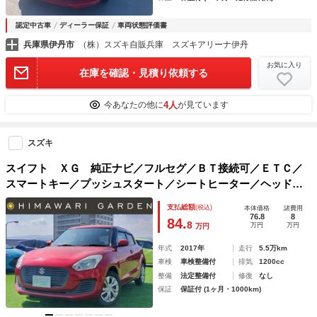
認定中古車
ディーラー保証
車両状態評価書
兵庫県伊丹市
（株）スズキ自販兵庫 スズキアリーナ伊丹
お気に入り
在庫を確認・見積り依頼する
4人
今あなたの他に
が見ています
スズキ
スイフト ＸＧ 純正ナビ／フルセグ／ＢＴ接続可／ＥＴＣ／
スマートキー／プッシュスタート／シートヒーター／ヘッドラ
イトイベライザー／オートエアコン／横滑り防止装置／ＡＢＳ
支払総額
(税込)
本体価格
諸費用
／電格ミラー
76.8
8
84.
8
万円
万円
万円
年式
2017年
走行
5.5万km
車検
車検整備付
排気
1200cc
整備
法定整備付
修復
なし
保証
保証付 (1ヶ月・1000km)