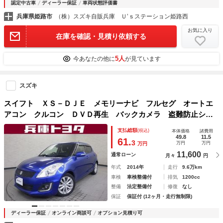
認定中古車
ディーラー保証
車両状態評価書
兵庫県姫路市
（株）スズキ自販兵庫 Ｕ’ｓステーション姫路西
お気に入り
在庫を確認・見積り依頼する
5人
今あなたの他に
が見ています
スズキ
スイフト ＸＳ－ＤＪＥ メモリーナビ フルセグ オートエ
アコン クルコン ＤＶＤ再生 バックカメラ 盗難防止シス
テム ＥＴＣ スマートキー＆プッシュスタート ＨＩＤ オ
支払総額
(税込)
本体価格
諸費用
ートエアコン 横滑り防止装置
49.8
11.5
61.
3
万円
万円
万円
11,600
通常ローン
月々
円
年式
2014年
走行
9.6万km
車検
車検整備付
排気
1200cc
整備
法定整備付
修復
なし
保証
保証付 (12ヶ月・走行無制限)
ディーラー保証
オンライン商談可
オプション見積り可