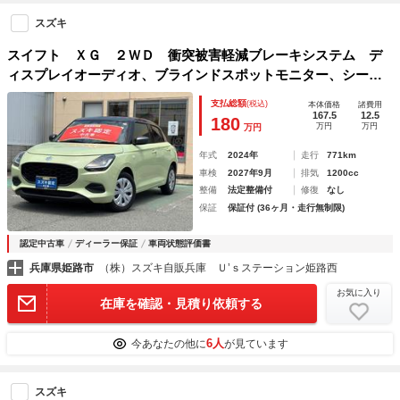
スズキ
スイフト ＸＧ ２ＷＤ 衝突被害軽減ブレーキシステム デ
ィスプレイオーディオ、ブラインドスポットモニター、シート
ヒーター、スズキコネクト、マニュアルエアコン、ＳＲＳサイ
支払総額
(税込)
本体価格
諸費用
ドエアバック、ＳＲＳカーテンエアバック、車線逸脱抑制、ア
167.5
12.5
180
万円
万円
万円
ダプティブクルーズコントロール
年式
2024年
走行
771km
車検
2027年9月
排気
1200cc
整備
法定整備付
修復
なし
保証
保証付 (36ヶ月・走行無制限)
認定中古車
ディーラー保証
車両状態評価書
兵庫県姫路市
（株）スズキ自販兵庫 Ｕ’ｓステーション姫路西
お気に入り
在庫を確認・見積り依頼する
6人
今あなたの他に
が見ています
スズキ