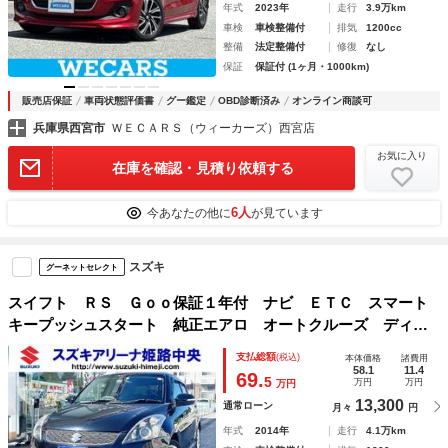
年式
2023年
走行
3.9万km
車検
車検整備付
排気
1200cc
整備
法定整備付
修復
なし
保証
保証付 (1ヶ月・1000km)
販売店保証
車両状態評価書
グー鑑定
OBD診断済み
オンライン商談可
兵庫県西宮市
ＷＥＣＡＲＳ（ウィーカーズ）西宮店
お気に入り
在庫を確認・見積り依頼する
6人
今あなたの他に
が見ています
スズキ
グーネットセレクト
スイフト ＲＳ Ｇｏｏ保証１年付 ナビ ＥＴＣ スマート
キープッシュスタート 純正エアロ オートクルーズ ディス
チャージヘッドランプ 純正１６インチアルミ ワンオーナ
支払総額
(税込)
本体価格
諸費用
ー 禁煙車
58.1
11.4
69.
5
万円
万円
万円
13,300
通常ローン
月々
円
年式
2014年
走行
4.1万km