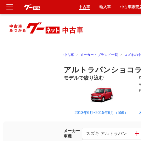
中古車
輸入車
中古車販売
新車
中古車
中古車
メーカー・ブランド一覧
スズキの
輸入車
アルトラパンショコラ
クルマ買取
モデルで絞り込む
カーリース
タイヤ交換
2013年6月~2015年6月（559）
整備工場
メーカー
スズキ アルトラパンショコ
車種
車検