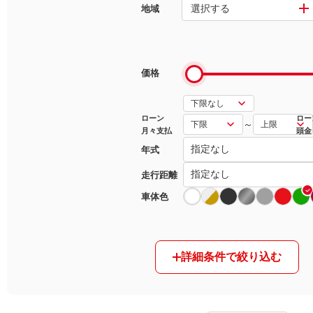
選択する
地域
マガジン
車カタログ
価格
自動車ローン
ローン
ロー
～
月々支払
頭金
保険
年式
レビュー
走行距離
車体色
価格相場
教習所
詳細条件で絞り込む
用語集