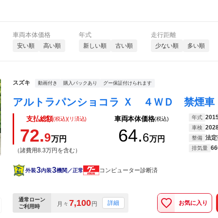
車両本体価格
年式
走行距離
安い順
高い順
新しい順
古い順
少ない順
多い順
スズキ
動画付き
購入パックあり
グー保証付けられます
201
年式
支払総額
車両本体価格
(税込)(リ済込)
(税込)
202
車検
72.
64.
9
6
法定
万円
万円
整備
66
排気量
（諸費用8.3万円を含む）
3
3
コンピューター診断済
外装
内装
機関／正常
通常ローン
7,100
お気に入り
詳細
月々
円
ご利用時