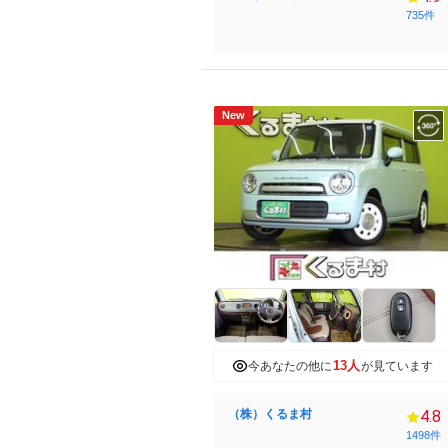
735件
New
13人
今あなたの他に
が見ています
（株）くるま村
4.8
1498件