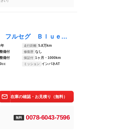
ださい）
アルトラパンショコラ Ｘ 修理なし ナビ フルセグ Ｂｌｕｅｔｏｏｔｈ スマートキー プッシュスタート アイドリングストップ ＨＩＤヘッドライト オートエアコン ドアバイザー ＡＢＳ イモビライザー 整備保証付
3年
5.8万km
走行距離
整備付
なし
修復歴
整備付
1ヶ月・1000km
保証付
0cc
インパネAT
ミッション
在庫の確認・お見積り（無料）
0078-6043-7596
無料