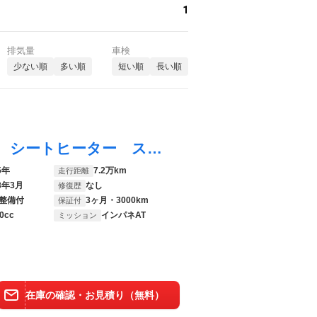
1
排気量
車検
少ない順
多い順
短い順
長い順
アルトラパンショコラ Ｘ ４ＷＤ 禁煙車 シートヒーター スマートキー ＨＩＤヘッド ＥＴＣ オートライト オートエアコン アイドリングストップ パワーステアリング パワーウィンドウ トラクションコントロール
5年
7.2万km
走行距離
8年3月
なし
修復歴
整備付
3ヶ月・3000km
保証付
0cc
インパネAT
ミッション
在庫の確認・お見積り（無料）