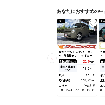
あなたにおすすめの中
UP
NEW
スズキ アルトラパンショコラ
スズ
Ｇ 修復歴無し・マッドカーキ
Ｘ
色☆Ｃｌａｒｉｏｎナビ☆ＢＴ
Ｐ
22.
9
支払総額
支
(税込)
万円
☆ＡＵＸ☆ＵＳＢ☆専用レザー
ル
シート☆革巻ハンドル☆ＨＩＤ
ッ
車両本体価格
車
15.
9
万円
ヘッドライト☆スマートキー・
グ
(税込)
プッシュスタート☆禁煙車☆
イ
年式
2014年
年
走行距離
148,000km
走
エリア
神奈川県
エ
（株）フェニックス 野川センタ
ゆー
ー