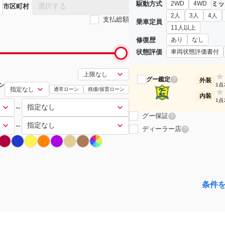
駆動方式
ミッ
2WD
4WD
選択する
市区町村
2人
3人
4人
支払総額
乗車定員
11人以上
修復歴
あり
なし
状態評価
車両状態評価書付
★
グー鑑定
?
外装
ン
1点
通常ローン
残価/据置ローン
★
内装
1点
～
グー保証
?
～
ディーラー店
?
条件