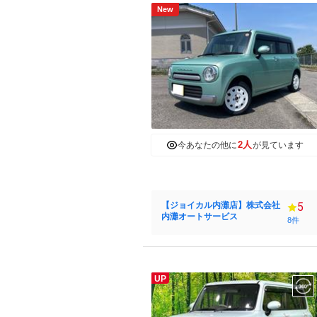
New
2人
今あなたの他に
が見ています
【ジョイカル内灘店】株式会社
5
内灘オートサービス
8件
UP