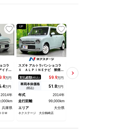
UP
UP
ョコラ
スズキ アルトラパンショコラ
スズキ アルトラパンショコラ
スズキ
アイドリ
Ｘ ＡＬＰＩＮＥナビ 禁煙
Ｘ ４ＷＤ／純正オーディオ／
Ｘ 
トキー／
車 ＥＴＣ ＨＩＤヘッド ア
運転席シートヒーター／ヒート
グ 
9.
9
59.
9
88.
8
支払総額
支払総額
支払
万円
(税込)
万円
(税込)
万円
ビ（Ｂｌ
イドリングストップ オートラ
ミラー／革巻きステアリング／
ート
ックカメ
イト／エアコン レザー調シー
ＨＩＤヘッドライト／オートラ
アイ
車両本体価格
車両本体価格
車両
6.
4
51.
8
83.
6
万円
万円
万円
ンドウ／
ト 電動格納ミラー 盗難防止
イト／スマートキー／エンジン
ヘッ
(税込)
(税込)
純正フロ
システム
プッシュスタート／純正フロア
ン 
2014年
年式
2014年
年式
2015年
年式
ト
マット／ワンオーナー
モビ
0,000km
走行距離
99,000km
走行距離
27,000km
走行
兵庫県
エリア
大分県
エリア
北海道
エリ
ＤＯＭ
ネクステージ 大分鶴崎店
ガリバー函館新道店
カイン
インタ
タント