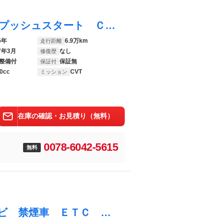
アルトラパンショコラ Ｘ スマートキー プッシュスタート ＣＤデッキ アイドリングストップ オートエアコン
5年
6.9万km
走行距離
7年3月
なし
修復歴
整備付
保証無
保証付
0cc
CVT
ミッション
在庫の確認・お見積り（無料）
0078-6042-5615
無料
アルトラパンショコラ Ｘ ＡＬＰＩＮＥナビ 禁煙車 ＥＴＣ ＨＩＤヘッド アイドリングストップ オートライト／エアコン レザー調シート 電動格納ミラー 盗難防止システム