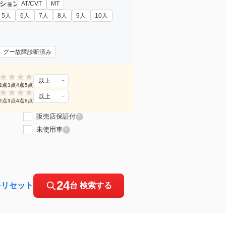
ション
AT/CVT
MT
5人
6人
7人
8人
9人
10人
グー故障診断済み
★
★
★
★
以上
2点
3点
4点
5点
★
★
★
★
以上
2点
3点
4点
5点
販売店保証付
?
未使用車
?
24
をリセット
台 検索する