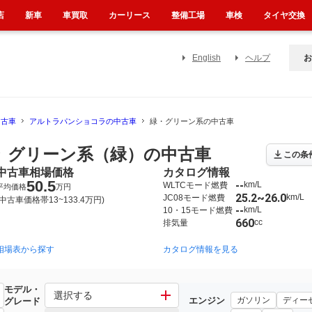
店
新車
車買取
カーリース
整備工場
車検
タイヤ交換
English
ヘルプ
お
中古車
アルトラパンショコラの中古車
緑・グリーン系の中古車
 グリーン系（緑）の中古車
この条
中古車相場価格
カタログ情報
50.5
--
km/L
WLTCモード燃費
平均価格
万円
25.2~26.0
km/L
JC08モード燃費
(中古車価格帯13~133.4万円)
--
km/L
10・15モード燃費
660
cc
排気量
相場表から探す
カタログ情報を見る
モデル・
ラ
選択する
エンジン
ガソリン
ディー
グレード