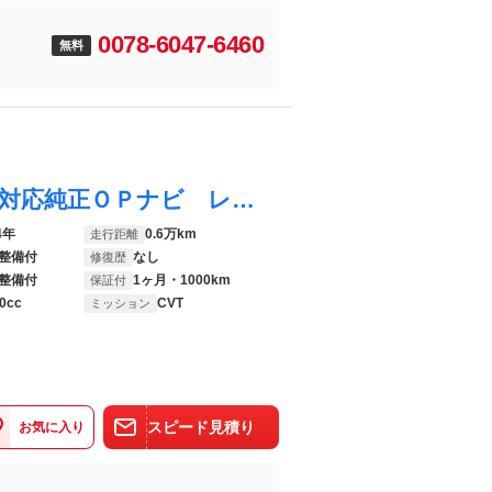
0078-6047-6460
無料
アルトラパンショコラ Ｘ ブルートゥース対応純正ＯＰナビ レザーシート ＬＥＤルームランプ ＨＩＤオートヘッドライト 革巻ステアリング アイドリングストップ ライト付きバニティミラー
4年
0.6万km
走行距離
整備付
なし
修復歴
整備付
1ヶ月・1000km
保証付
0cc
CVT
ミッション
スピード見積り
お気に入り