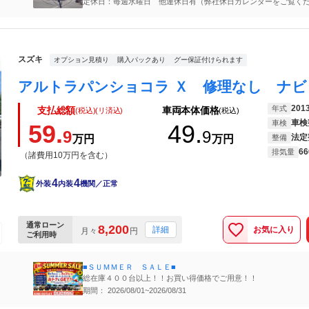
定休日：毎週水曜日 他連休日有（弊社休日カレンダーをご覧く
スズキ
オプション見積り
購入パックあり
グー保証付けられます
201
年式
支払総額
車両本体価格
(税込)(リ済込)
(税込)
車検
車検
59.
49.
9
9
法定
万円
万円
整備
66
排気量
（諸費用10万円を含む）
4
4
外装
内装
機関／正常
通常ローン
8,200
お気に入り
詳細
月々
円
ご利用時
■ＳＵＭＭＥＲ ＳＡＬＥ■
総在庫４００台以上！！お買い得価格でご用意！！
期間： 2026/08/01~2026/08/31