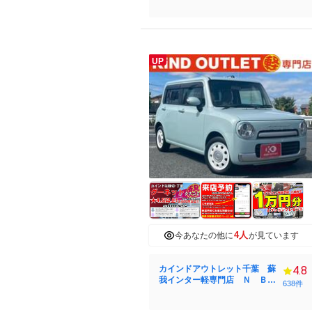
UP
4人
今あなたの他に
が見ています
カインドアウトレット千葉 蘇
4.8
我インター軽専門店 Ｎ ＢＯ
638件
Ｘ／タント／ワゴンＲ／スペー
シア