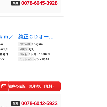
0078-6045-3928
無料
アルトラパンショコラ Ｇ／走行３５３００ｋｍ／ 純正ＣＤオーディオ／Ｐスタート／スマートキー／革巻ステア／合皮シート／アイドリングＳ／オートＨＩＤ／電格ミラー／ＣＶＴ
4年
3.5万km
走行距離
7年1月
なし
修復歴
整備付
1ヶ月・1000km
保証付
0cc
インパネAT
ミッション
在庫の確認・お見積り（無料）
0078-6042-5922
無料