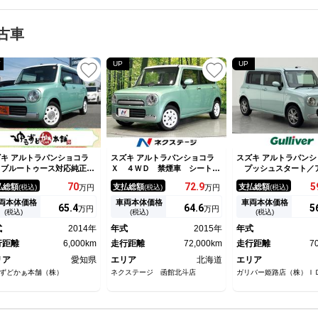
古車
UP
UP
キ アルトラパンショコラ
スズキ アルトラパンショコラ
スズキ アルトラパンシ
 ブルートゥース対応純正Ｏ
Ｘ ４ＷＤ 禁煙車 シートヒ
プッシュスタート／
ナビ レザーシート ＬＥＤ
ーター スマートキー ＨＩＤ
ングストップ／スマー
70
72.
9
5
払総額
支払総額
支払総額
(税込)
万円
(税込)
万円
(税込)
ームランプ ＨＩＤオートヘ
ヘッド ＥＴＣ オートライ
ワンセグＴＶ／社外ナ
ドライト 革巻ステアリン
ト オートエアコン アイドリ
ｕｅｔｏｏｔｈ）／バ
両本体価格
車両本体価格
車両本体価格
65.
4
64.
6
5
万円
万円
 アイドリングストップ ラ
ングストップ パワーステアリ
ラ／ＡＣ／パワーウィ
(税込)
(税込)
(税込)
ト付きバニティミラー
ング パワーウィンドウ トラ
パワーステアリング／
式
2014年
年式
2015年
年式
クションコントロール
アマット／レザーシー
行距離
6,000km
走行距離
72,000km
走行距離
7
リア
愛知県
エリア
北海道
エリア
ずどかぁ本舗（株）
ネクステージ 函館北斗店
ガリバー姫路店（株）Ｉ