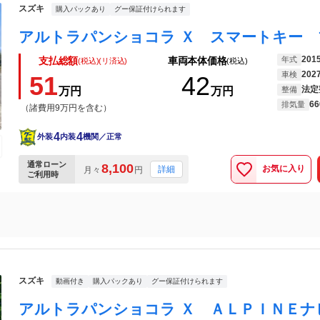
スズキ
購入パックあり
グー保証付けられます
201
年式
支払総額
車両本体価格
(税込)(リ済込)
(税込)
202
車検
51
42
法定
万円
万円
整備
66
排気量
（諸費用9万円を含む）
4
4
外装
内装
機関／正常
通常ローン
8,100
お気に入り
詳細
月々
円
ご利用時
スズキ
動画付き
購入パックあり
グー保証付けられます