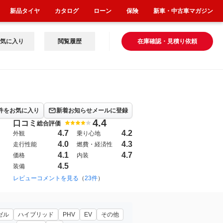
新品タイヤ
カタログ
ローン
保険
新車・中古車マガジン
気に入り
閲覧履歴
在庫確認・見積り依頼
件をお気に入り
新着お知らせメールに登録
4.4
口コミ
総合評価
4.7
4.2
外観
乗り心地
4.0
4.3
走行性能
燃費・経済性
4.1
4.7
価格
内装
4.5
装備
レビューコメントを見る
（
23件
）
ゼル
ハイブリッド
PHV
EV
その他