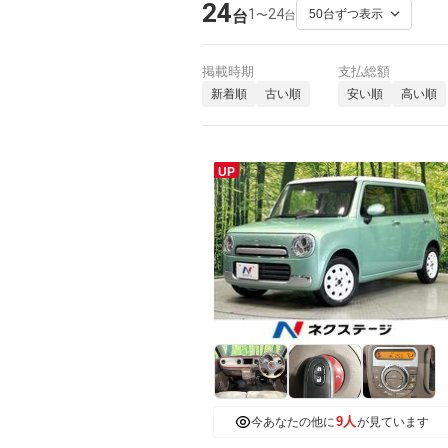
24
1
24
〜
台
台
掲載時期
支払総額
新着順
古い順
安い順
高い順
UP
9人
今あなたの他に
が見ています