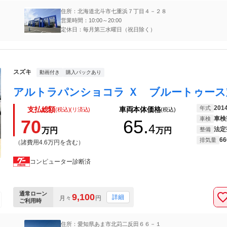
住所：北海道北斗市七重浜７丁目４－２８
営業時間：10:00～20:00
定休日：毎月第三水曜日（祝日除く）
スズキ
動画付き
購入パックあり
201
年式
支払総額
車両本体価格
(税込)(リ済込)
(税込)
車検
車検
70
65.
4
法定
万円
万円
整備
66
排気量
（諸費用4.6万円を含む）
コンピューター診断済
通常ローン
9,100
詳細
月々
円
ご利用時
住所：愛知県あま市北苅二反田６６－１