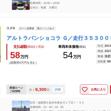
営業時間：10:00～19:00
定休日：毎週 火曜日
スズキ
ローン仮審査
購入パックあり
201
年式
支払総額
車両本体価格
(税込)(リ済込)
(税込)
202
車検
58
54
法定
万円
万円
整備
66
排気量
（諸費用4万円を含む）
残価ローン
9,300
お気に入り
詳細
月々
円
ご利用時
住所：福岡県久留米市東合川１丁目７－５５
営業時間：10：00～18：00