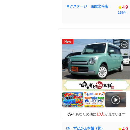
ネクステージ 函館北斗店
4.9
198件
New
19人
今あなたの他に
が見ています
ゆーずどかぁ本舗（株）
4.9