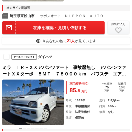
オンライン商談可
埼玉県東松山市
ニッポンオート ＮＩＰＰＯＮ ＡＵＴＯ
お気に入り
在庫を確認・見積り依頼する
21人
今あなたの他に
が見ています
ダイハツ
グーネットセレクト
ミラ ＴＲ－ＸＸアバンツァート 事故歴無し アバンンツァ
ートＸＸターボ ５ＭＴ ７８０００ｋｍ パワステ エアコ
ン
支払総額
(税込)
本体価格
諸費用
75
10.8
85.
8
万円
万円
万円
年式
1992年
走行
7.8万km
車検
車検整備付
排気
660cc
整備
法定整備付
修復
なし
保証
保証無