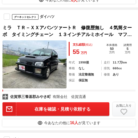
8人
今あなたの他に
が見ています
ダイハツ
グーネットセレクト
ミラ ＴＲ－ＸＸアバンツァートＲ 修復歴無し ４気筒ター
ボ タイミングチェーン １３インチアルミホイール マフラ
ー ダウンサス ＬＥＤヘッドランプ エアコン
支払総額
(税込)
本体価格
諸費用
50
5
55
万円
万円
万円
年式
1998後
走行
11.7万km
車検
なし
排気
660cc
整備
法定整備無
修復
あり
保証
保証無
佐賀県三養基郡みやき町
有限会社 佐賀流通
お気に入り
在庫を確認・見積り依頼する
16人
今あなたの他に
が見ています