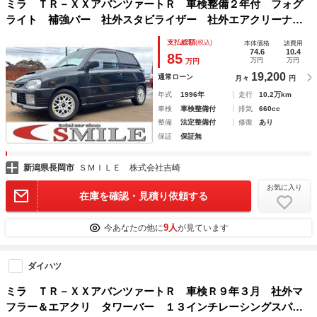
ミラ ＴＲ－ＸＸアバンツァートＲ 車検整備２年付 フォグ
ライト 補強バー 社外スタビライザー 社外エアクリーナ
パワーウィンドウ ターボ エアコン付き パワステ
支払総額
(税込)
本体価格
諸費用
74.6
10.4
85
万円
万円
万円
19,200
通常ローン
月々
円
年式
1996年
走行
10.2万km
車検
車検整備付
排気
660cc
整備
法定整備付
修復
あり
保証
保証無
新潟県長岡市
ＳＭＩＬＥ 株式会社吉崎
お気に入り
在庫を確認・見積り依頼する
9人
今あなたの他に
が見ています
ダイハツ
ミラ ＴＲ－ＸＸアバンツァートＲ 車検Ｒ９年３月 社外マ
フラー＆エアクリ タワーバー １３インチレーシングスパル