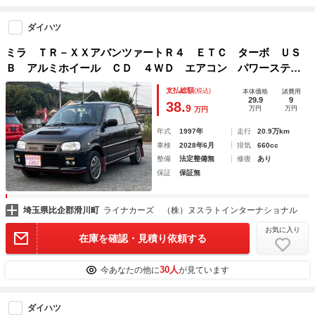
ダイハツ
ミラ ＴＲ－ＸＸアバンツァートＲ４ ＥＴＣ ターボ ＵＳ
Ｂ アルミホイール ＣＤ ４ＷＤ エアコン パワーステア
リング パワーウィンドウ
支払総額
(税込)
本体価格
諸費用
29.9
9
38.
9
万円
万円
万円
年式
1997年
走行
20.9万km
車検
2028年6月
排気
660cc
整備
法定整備無
修復
あり
保証
保証無
埼玉県比企郡滑川町
ライナカーズ （株）ヌスラトインターナショナル
お気に入り
在庫を確認・見積り依頼する
30人
今あなたの他に
が見ています
ダイハツ