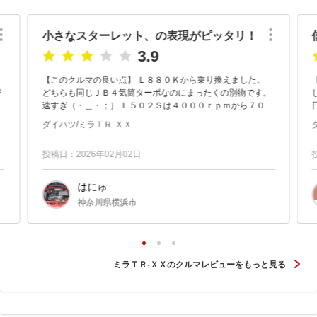
小さなスターレット、の表現がピッタリ！
3.9
【このクルマの良い点】 Ｌ８８０Ｋから乗り換えました。
が
どちらも同じＪＢ４気筒ターボなのにまったくの別物です。
ま
速すぎ（・＿・；） Ｌ５０２Ｓは４０００ｒｐｍから７００
日
０ｒｐｍまでトルクが出ます。 上の回転でトルクが出るのは
ダイハツ/ミラＴＲ-ＸＸ
乗っていて...
ル
投稿日：2026年02月02日
はにゅ
神奈川県横浜市
ミラＴＲ-ＸＸのクルマレビューをもっと見る