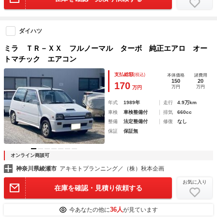
ダイハツ
ミラ ＴＲ－ＸＸ フルノーマル ターボ 純正エアロ オー
トマチック エアコン
支払総額
(税込)
本体価格
諸費用
150
20
170
万円
万円
万円
年式
1989年
走行
4.9万km
車検
車検整備付
排気
660cc
整備
法定整備付
修復
なし
保証
保証無
オンライン商談可
神奈川県綾瀬市
アキモトプランニング／（株）秋本企画
お気に入り
在庫を確認・見積り依頼する
36人
今あなたの他に
が見ています