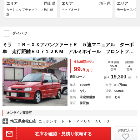
エリア
岡山県
エリア
埼玉県
エリア
カーショップチャッツ （株）雄
ベヘドオート
モータースパイ
豊
ダイハツ
ミラ ＴＲ－ＸＸアバンツァートＲ ５速マニュアル ターボ
車 走行距離８０７１２ＫＭ アルミホイール フロントフォ
グランプ４４ １６３
支払総額
(税込)
本体価格
諸費用
95.9
4
99.
9
万円
万円
万円
19,300
通常ローン
月々
円
年式
1995年
走行
8.1万km
車検
なし
排気
660cc
整備
法定整備無
修復
あり
保証
保証無
オンライン商談可
埼玉県東松山市
ニッポンオート ＮＩＰＰＯＮ ＡＵＴＯ
お気に入り
在庫を確認・見積り依頼する