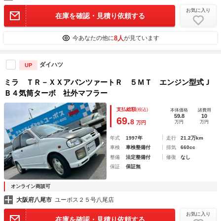
お気に入り
在庫を確認・見積り依頼する
8人
今あなたの他に
が見ています
ダイハツ
UP
ミラ ＴＲ－ＸＸアバンツァートＲ ５ＭＴ エンジン型式Ｊ
Ｂ４気筒ターボ 社外マフラー
支払総額
(税込)
本体価格
諸費用
59.8
10
69.
8
万円
万円
万円
年式
1997年
走行
21.2万km
車検
車検整備付
排気
660cc
整備
法定整備付
修復
なし
保証
保証無
オンライン商談可
大阪府八尾市
ユーポス２５号八尾店
お気に入り
在庫を確認・見積り依頼する