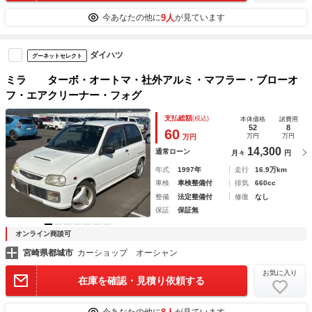
9人
今あなたの他に
が見ています
ダイハツ
グーネットセレクト
ミラ ターボ・オートマ・社外アルミ・マフラー・ブローオ
フ・エアクリーナー・フォグ
支払総額
(税込)
本体価格
諸費用
52
8
60
万円
万円
万円
14,300
通常ローン
月々
円
年式
1997年
走行
16.9万km
車検
車検整備付
排気
660cc
整備
法定整備付
修復
なし
保証
保証無
オンライン商談可
宮崎県都城市
カーショップ オーシャン
お気に入り
在庫を確認・見積り依頼する