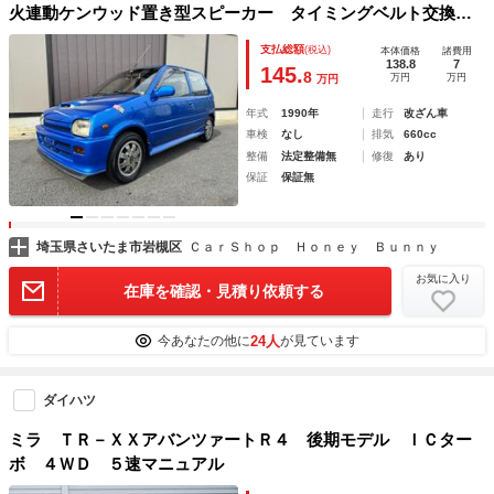
火連動ケンウッド置き型スピーカー タイミングベルト交換済
み
支払総額
(税込)
本体価格
諸費用
138.8
7
145.
8
万円
万円
万円
年式
1990年
走行
改ざん車
車検
なし
排気
660cc
整備
法定整備無
修復
あり
保証
保証無
埼玉県さいたま市岩槻区
ＣａｒＳｈｏｐ Ｈｏｎｅｙ Ｂｕｎｎｙ
お気に入り
在庫を確認・見積り依頼する
24人
今あなたの他に
が見ています
ダイハツ
ミラ ＴＲ－ＸＸアバンツァートＲ４ 後期モデル ＩＣター
ボ ４ＷＤ ５速マニュアル