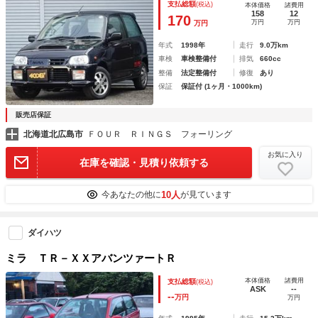
支払総額
(税込)
本体価格
諸費用
158
12
170
万円
万円
万円
年式
1998年
走行
9.0万km
車検
車検整備付
排気
660cc
整備
法定整備付
修復
あり
保証
保証付 (1ヶ月・1000km)
販売店保証
北海道北広島市
ＦＯＵＲ ＲＩＮＧＳ フォーリング
お気に入り
在庫を確認・見積り依頼する
10人
今あなたの他に
が見ています
ダイハツ
ミラ ＴＲ－ＸＸアバンツァートＲ
本体価格
諸費用
支払総額
(税込)
ASK
--
--
万円
万円