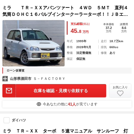
ミラ ＴＲ－ＸＸアバンツァート ４ＷＤ ５ＭＴ 直列４
気筒ＤＯＨＣ１６バルブインタークーラーターボ！！ＪＢエン
ジン！！爆速６４馬力！高トルク１０．２ｋｇ．ｍ 社外マフ
支払総額
(税込)
本体価格
諸費用
ラー
37.2
8.6
45.
8
万円
万円
万円
年式
1995年
走行
18.7万km
車検
2028年5月
排気
660cc
整備
法定整備無
修復
あり
保証
保証無
ローン仮審査
山形県酒田市
Ｓ－ＦＡＣＴＯＲＹ
お気に入り
在庫を確認・見積り依頼する
41人
今あなたの他に
が見ています
ダイハツ
ミラ ＴＲ－ＸＸ ターボ ５速マニュアル サンルーフ 灯