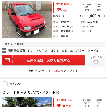
コ ＬＥＤヘッドライト＆ポジション＆ルームランプ＆ナンバ
支払総額
(税込)
本体価格
諸費用
ー灯 新品バッテリー 同色で全塗装済み
58
7
65
万円
万円
万円
11,900
通常ローン
月々
円
年式
1996年
走行
10.8万km
車検
2027年3月
排気
660cc
整備
法定整備付
修復
なし
保証
保証無
オンライン商談可
石川県金沢市
Ｎ’ｓ ＡＵＴＯ ＭＯＢＩＬＥ エヌズオートモービル 金沢本店
お気に入り
在庫を確認・見積り依頼する
19人
今あなたの他に
が見ています
ダイハツ
ミラ ＴＲ－ＸＸアバンツァートＲ
支払総額
(税込)
本体価格
諸費用
59.8
10
69.
8
万円
万円
万円