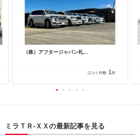
ＳＰ Ｇａｒａｇｅ エスピーガレージ コンパクトスポーツ専門店
（株）アフタージャパン札幌店
1
口コミ件数
件
ミラＴＲ-ＸＸの最新記事を見る