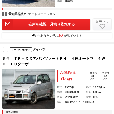
保証
保証無
愛知県稲沢市
オートステーション
お気に入り
在庫を確認・見積り依頼する
9人
今あなたの他に
が見ています
ダイハツ
グーネットセレクト
ミラ ＴＲ－ＸＸアバンツァートＲ４ ４速オートマ ４Ｗ
Ｄ ＩＣターボ
支払総額
(税込)
本体価格
諸費用
58
12
70
万円
万円
万円
年式
1997年
走行
10.5万km
車検
2026年10月
排気
660cc
整備
法定整備付
修復
なし
保証
保証付 (1ヶ月・1000km)
販売店保証