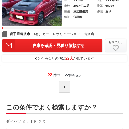
年式
1995年
走行
15.2万km
車検
2027年12月
排気
660cc
整備
法定整備無
修復
あり
保証
保証無
岩手県滝沢市
（有）カー・レボリューション 滝沢店
お気に入り
在庫を確認・見積り依頼する
22人
今あなたの他に
が見ています
22
件中 1~22
件を表示
1
この条件でよく検索しますか？
ダイハツ ミラＴＲ-ＸＸ