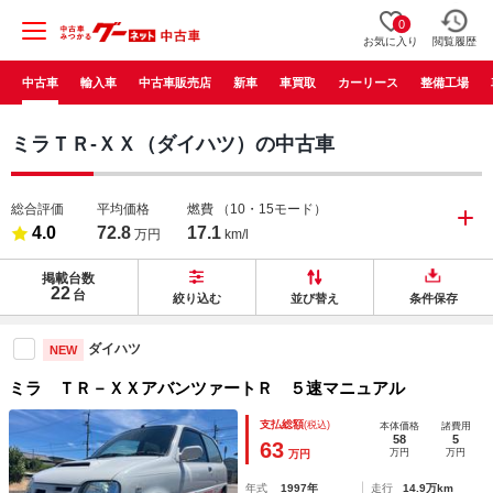
0
お気に入り
閲覧履歴
中古車
輸入車
中古車販売店
新車
車買取
カーリース
整備工場
ミラＴＲ-ＸＸ（ダイハツ）の中古車
総合評価
平均価格
燃費
（10・15モード）
4.0
72.8
17.1
万円
km/l
掲載台数
22
台
絞り込む
並び替え
条件保存
ダイハツ
NEW
ミラ ＴＲ－ＸＸアバンツァートＲ ５速マニュアル
支払総額
(税込)
本体価格
諸費用
58
5
63
万円
万円
万円
年式
1997年
走行
14.9万km