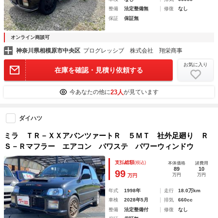
整備
法定整備無
修復
なし
保証
保証無
オンライン商談可
神奈川県相模原市中央区
プログレッシブ 株式会社 翔栄商事
お気に入り
在庫を確認・見積り依頼する
23人
今あなたの他に
が見ています
ダイハツ
ミラ ＴＲ－ＸＸアバンツァートＲ ５ＭＴ 社外足廻り Ｒ
Ｓ－Ｒマフラー エアコン パワステ パワーウィンドウ
支払総額
(税込)
本体価格
諸費用
89
10
99
万円
万円
万円
年式
1998年
走行
18.0万km
車検
2028年5月
排気
660cc
整備
法定整備付
修復
なし