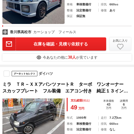
車検
車検整備付
排気
660cc
整備
法定整備付
修復
あり
保証
保証無
香川県高松市
カーショップ フィールス
お気に入り
在庫を確認・見積り依頼する
38人
今あなたの他に
が見ています
ダイハツ
グーネットセレクト
ミラ ＴＲ－ＸＸアバンツァートＲ ターボ ワンオーナー
スカッフプレート フル装備 エアコン付き 純正１３インチ
ＡＷ フォグランプ タイミングチェーン式 Ｕ
支払総額
(税込)
本体価格
諸費用
43
6
49
万円
万円
万円
年式
1995年
走行
7.2万km
車検
車検整備付
排気
660cc
整備
法定整備付
修復
なし