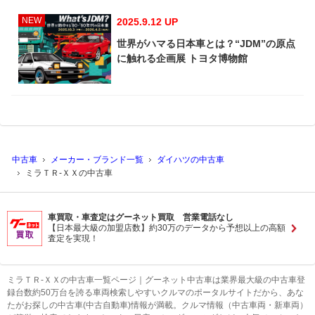
NEW
2025.9.12 UP
世界がハマる日本車とは？“JDM”の原点
に触れる企画展 トヨタ博物館
中古車
メーカー・ブランド一覧
ダイハツの中古車
ミラＴＲ-ＸＸの中古車
車買取・車査定はグーネット買取 営業電話なし
【日本最大級の加盟店数】約30万のデータから予想以上の高額
査定を実現！
ミラＴＲ-ＸＸの中古車一覧ページ｜グーネット中古車は業界最大級の中古車登
録台数約50万台を誇る車両検索しやすいクルマのポータルサイトだから、あな
たがお探しの中古車(中古自動車)情報が満載。クルマ情報（中古車両・新車両）