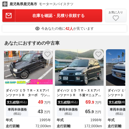
鹿児島県鹿児島市
モータースパイステツ
お気に入り
在庫を確認・見積り依頼する
42人
今あなたの他に
が見ています
あなたにおすすめの中古車
ダイハツ ミラ ＴＲ－ＸＸアバ
ダイハツ ミラ ＴＲ－ＸＸアバ
ダイハツ ミラ
ンツァートＲ ターボ ワンオ
ンツァートＲ ５速マニュア
ンツァート 
ーナー スカッフプレート フ
ル 社外マフラー ハンドル
ンンツァート
49
69.
9
支払総額
支払総額
支払総額
(税込)
(税込)
(税込)
万円
万円
ル装備 エアコン付き 純正１
エアクリ １３インチＡＷ
Ｔ ７８００
３インチＡＷ フォグランプ
テ エアコン
車両本体価格
車両本体価格
車両本体価格
43
65.
9
万円
万円
タイミングチェーン式 Ｕ
(税込)
(税込)
(税込)
年式
1995年
年式
1998年
年式
走行距離
72,000km
走行距離
172,000km
走行距離