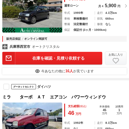
5,900
通常ローン
月々
円
年式
1995年
走行
4.3万km
車検
車検整備付
排気
660cc
整備
法定整備付
修復
なし
保証
保証付 (3ヶ月・1000km)
販売店保証
オンライン商談可
兵庫県西宮市
オートクリスタル
お気に入り
在庫を確認・見積り依頼する
16人
今あなたの他に
が見ています
ダイハツ
グーネットセレクト
ミラ ターボ ＡＴ エアコン パワーウィンドウ
支払総額
(税込)
本体価格
諸費用
45
1
46
万円
万円
万円
年式
1992年
走行
8.3万km
車検
なし
排気
660cc