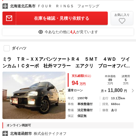
北海道北広島市
ＦＯＵＲ ＲＩＮＧＳ フォーリング
お気に入り
在庫を確認・見積り依頼する
4人
今あなたの他に
が見ています
ダイハツ
ミラ ＴＲ－ＸＸアバンツァートＲ４ ５ＭＴ ４ＷＤ ツイ
ンカムＩＣターボ 社外マフラー エアクリ ブローオフバル
ブ タワーバー ＨＩＤ ＬＥＤヘッド 社外ナビ／フルセグ
支払総額
(税込)
本体価格
諸費用
ＴＶ ブースト計コントローラー ターボタイマー 中部地方
89
5
94
万円
万円
万円
仕入れサビ無
11,800
通常ローン
月々
円
年式
1997年
走行
13.1万km
車検
車検整備付
排気
660cc
整備
法定整備付
修復
あり
保証
保証無
オンライン商談可
北海道函館市
株式会社テイクオフ