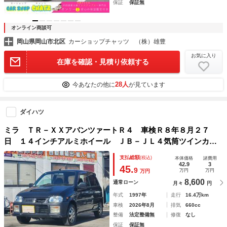
保証
保証無
オンライン商談可
岡山県岡山市北区
カーショップチャッツ （株）雄豊
お気に入り
在庫を確認・見積り依頼する
28人
今あなたの他に
が見ています
ダイハツ
ミラ ＴＲ－ＸＸアバンツァートＲ４ 車検Ｒ８年８月２７
日 １４インチアルミホイール ＪＢ－ＪＬ４気筒ツインカム
ターボ タイミングチェーン １７ ２９２
支払総額
(税込)
本体価格
諸費用
42.9
3
45.
9
万円
万円
万円
8,600
通常ローン
月々
円
年式
1997年
走行
16.4万km
車検
2026年8月
排気
660cc
整備
法定整備無
修復
なし
保証
保証無