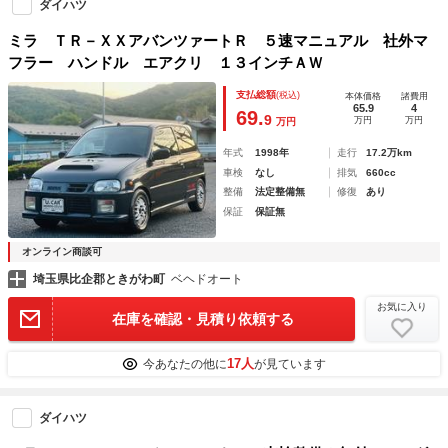
ダイハツ
ミラ ＴＲ－ＸＸアバンツァートＲ ５速マニュアル 社外マ
フラー ハンドル エアクリ １３インチＡＷ
支払総額
(税込)
本体価格
諸費用
65.9
4
69.
9
万円
万円
万円
年式
1998年
走行
17.2万km
車検
なし
排気
660cc
整備
法定整備無
修復
あり
保証
保証無
オンライン商談可
埼玉県比企郡ときがわ町
ベヘドオート
お気に入り
在庫を確認・見積り依頼する
17人
今あなたの他に
が見ています
ダイハツ