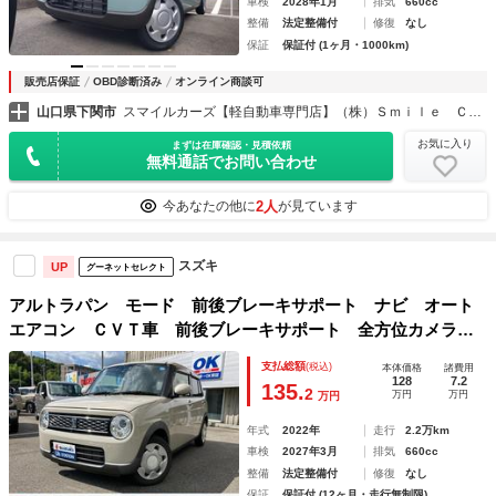
車検
2028年1月
排気
660cc
整備
法定整備付
修復
なし
保証
保証付 (1ヶ月・1000km)
販売店保証
OBD診断済み
オンライン商談可
山口県下関市
スマイルカーズ【軽自動車専門店】（株）Ｓｍｉｌｅ Ｃａｒｚ
お気に入り
まずは在庫確認・見積依頼
無料通話でお問い合わせ
2人
今あなたの他に
が見ています
スズキ
UP
グーネットセレクト
アルトラパン モード 前後ブレーキサポート ナビ オート
エアコン ＣＶＴ車 前後ブレーキサポート 全方位カメラ
ナビ ｎａｎｏｅ搭載オートエアコン シートヒーター プッ
支払総額
(税込)
本体価格
諸費用
シュスタート ステアリングオーディオリモコン シートリフ
128
7.2
135.
2
万円
万円
万円
ター チルトステアリング 助手席エアバッグ ＣＶＴ車
年式
2022年
走行
2.2万km
車検
2027年3月
排気
660cc
整備
法定整備付
修復
なし
保証
保証付 (12ヶ月・走行無制限)