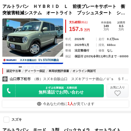
アルトラパン ＨＹＢＲＩＤ Ｌ 前後ブレーキサポート 衝
突被害軽減システム オートライト プッシュスタート シー
トヒーター オートエアコン スズキセーフティーサポート
支払総額
(税込)
本体価格
諸費用
アイドリングストップ 横滑り防止機能 衝突安全ボディ 盗
149
8.5
157.
5
万円
万円
万円
難防止システム
年式
2026年
走行
0.2万km
車検
2029年1月
排気
660cc
整備
法定整備付
修復
なし
保証
保証付 (2029(令和11)年1月まで・60000k
認定中古車
ディーラー保証
車両状態評価書
オンライン商談可
山口県下松市
（株）スズキ自販山口 スズキアリーナ徳山／Ｕ’ｓ ＳＴＡＴＩＯＮ徳山
お気に入り
まずは在庫確認・見積依頼
無料通話でお問い合わせ
1人
今あなたの他に
が見ています
スズキ
アルトラパン モード ３型 バックカメラ オートライト