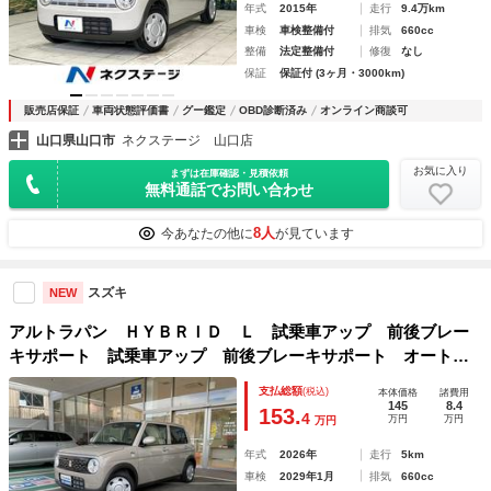
年式
2015年
走行
9.4万km
車検
車検整備付
排気
660cc
整備
法定整備付
修復
なし
保証
保証付 (3ヶ月・3000km)
販売店保証
車両状態評価書
グー鑑定
OBD診断済み
オンライン商談可
山口県山口市
ネクステージ 山口店
お気に入り
まずは在庫確認・見積依頼
無料通話でお問い合わせ
8人
今あなたの他に
が見ています
スズキ
NEW
アルトラパン ＨＹＢＲＩＤ Ｌ 試乗車アップ 前後ブレー
キサポート 試乗車アップ 前後ブレーキサポート オートエ
アコン シートヒーター プッシュスタート ステアリングオ
支払総額
(税込)
本体価格
諸費用
ーディオスイッチ 助手席エアバッグ シートリフター チル
145
8.4
153.
4
万円
万円
万円
トステアリング ＣＶＴ車
年式
2026年
走行
5km
車検
2029年1月
排気
660cc