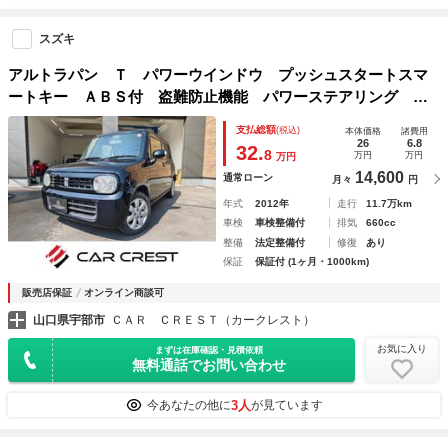
スズキ
アルトラパン Ｔ パワーウインドウ プッシュスタートスマ
ートキー ＡＢＳ付 盗難防止機能 パワーステアリング フ
ルオートエアコン 電動格納ミラー 運転席エアバッグ 助手
支払総額
(税込)
本体価格
諸費用
席エアバッグ 衝突安全ボディ ターボ車 キーフリー
26
6.8
32.
8
万円
万円
万円
14,600
通常ローン
月々
円
年式
2012年
走行
11.7万km
車検
車検整備付
排気
660cc
整備
法定整備付
修復
あり
保証
保証付 (1ヶ月・1000km)
販売店保証
オンライン商談可
山口県宇部市
ＣＡＲ ＣＲＥＳＴ（カークレスト）
お気に入り
まずは在庫確認・見積依頼
無料通話でお問い合わせ
3人
今あなたの他に
が見ています