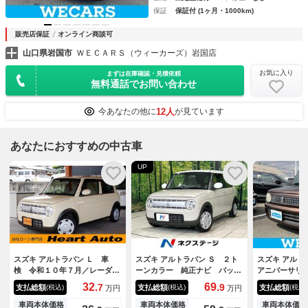
保証
保証付 (1ヶ月・1000km)
販売店保証
オンライン商談可
山口県岩国市
ＷＥＣＡＲＳ（ウィーカーズ）岩国店
お気に入り
まずは在庫確認・見積依頼
無料通話でお問い合わせ
12人
今あなたの他に
が見ています
あなたにおすすめの中古車
UP
スズキ アルトラパン Ｌ 車
スズキ アルトラパン Ｓ ２ト
スズキ アルト
検 令和１０年７月／レーダー
ーンカラー 純正ナビ バック
アニバーサリ
ブレーキサポート／純正ＳＤナ
カメラ シートヒーター レー
★★★新品タ
32.
69.
7
9
支払総額
支払総額
支払総額
(税込)
(税込)
(税込)
万円
万円
ビ／ブルートゥース接続／３６
ダーブレーキサポート ＨＩＤ
ター 運転席
０度バックカメラ／ビルトイン
ヘッドライト スマートキー
／アルミホイ
車両本体価格
車両本体価格
車両本体価格