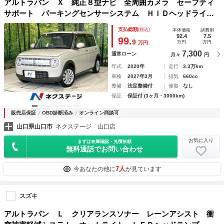
アルトラパン Ｘ 純正８型ナビ 全周囲カメラ セーフティ
サポート パーキングセンサーシステム ＨＩＤヘッドライ
ト ドラレコ ＥＴＣ オートエアコン スマートキー Ｂｌ
支払総額
(税込)
本体価格
諸費用
ｕｅｔｏｏｔｈ 純正１４インチＡＷ 禁煙車
92.4
7.5
99.
9
万円
万円
万円
7,300
通常ローン
月々
円
年式
2020年
走行
3.3万km
車検
2027年3月
排気
660cc
整備
法定整備付
修復
なし
保証
保証付 (3ヶ月・3000km)
販売店保証
OBD診断済み
オンライン商談可
山口県山口市
ネクステージ 山口店
お気に入り
まずは在庫確認・見積依頼
無料通話でお問い合わせ
7人
今あなたの他に
が見ています
スズキ
アルトラパン Ｌ クリアランスソナー レーンアシスト 衝