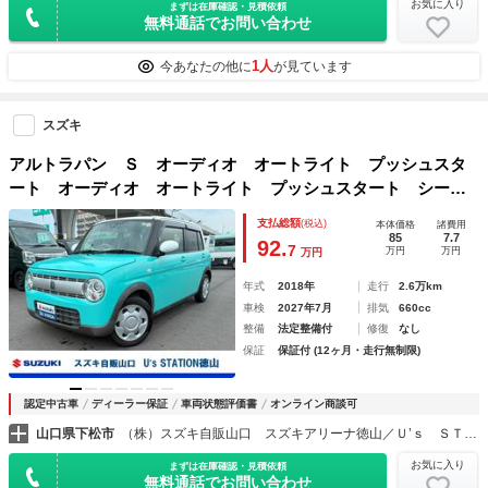
お気に入り
まずは在庫確認・見積依頼
無料通話でお問い合わせ
1人
今あなたの他に
が見ています
スズキ
アルトラパン Ｓ オーディオ オートライト プッシュスタ
ート オーディオ オートライト プッシュスタート シート
ヒーター スズキセーフティーサポート 衝突被害軽減システ
支払総額
(税込)
本体価格
諸費用
ム アイドリングストップ 横滑り防止機能 衝突安全ボデ
85
7.7
92.
7
万円
万円
万円
ィ 盗難防止システム
年式
2018年
走行
2.6万km
車検
2027年7月
排気
660cc
整備
法定整備付
修復
なし
保証
保証付 (12ヶ月・走行無制限)
認定中古車
ディーラー保証
車両状態評価書
オンライン商談可
山口県下松市
（株）スズキ自販山口 スズキアリーナ徳山／Ｕ’ｓ ＳＴＡＴＩＯＮ徳山
お気に入り
まずは在庫確認・見積依頼
無料通話でお問い合わせ