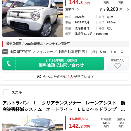
144.
3
万円
万円
万円
9,200
通常ローン
月々
円
年式
2024年
走行
4km
車検
2027年9月
排気
660cc
整備
法定整備付
修復
なし
保証
保証付 (1ヶ月・1000km)
販売店保証
OBD診断済み
オンライン商談可
山口県下関市
スマイルカーズ【軽自動車専門店】（株）Ｓｍｉｌｅ Ｃａｒｚ
お気に入り
まずは在庫確認・見積依頼
無料通話でお問い合わせ
4人
今あなたの他に
が見ています
スズキ
アルトラパン Ｌ クリアランスソナー レーンアシスト 衝
突被害軽減システム オートライト ＬＥＤヘッドランプ ス
マートキー アイドリングストップ 電動格納ミラー シート
支払総額
(税込)
本体価格
諸費用
ヒーター ベンチシート ＣＶＴ 盗難防止システム
131.9
10.4
142.
3
万円
万円
万円