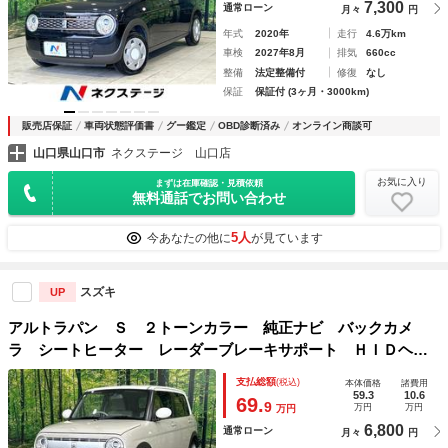
7,300
通常ローン
月々
円
年式
2020年
走行
4.6万km
車検
2027年8月
排気
660cc
整備
法定整備付
修復
なし
保証
保証付 (3ヶ月・3000km)
販売店保証
車両状態評価書
グー鑑定
OBD診断済み
オンライン商談可
山口県山口市
ネクステージ 山口店
お気に入り
まずは在庫確認・見積依頼
無料通話でお問い合わせ
5人
今あなたの他に
が見ています
スズキ
UP
アルトラパン Ｓ ２トーンカラー 純正ナビ バックカメ
ラ シートヒーター レーダーブレーキサポート ＨＩＤヘッ
ドライト スマートキー ＥＴＣ Ｂｌｕｅｔｏｏｔｈ アイ
支払総額
(税込)
本体価格
諸費用
ドリングストップ 禁煙車 ワンオーナー
59.3
10.6
69.
9
万円
万円
万円
6,800
通常ローン
月々
円