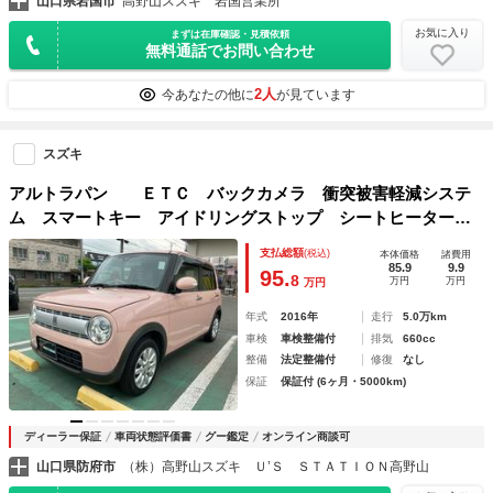
山口県岩国市
高野山スズキ 岩国営業所
お気に入り
まずは在庫確認・見積依頼
無料通話でお問い合わせ
2人
今あなたの他に
が見ています
スズキ
アルトラパン ＥＴＣ バックカメラ 衝突被害軽減システ
ム スマートキー アイドリングストップ シートヒーター
ベンチシート ＣＶＴ ＥＳＣ アルミホイール エアコン
支払総額
(税込)
本体価格
諸費用
85.9
9.9
95.
8
万円
万円
万円
年式
2016年
走行
5.0万km
車検
車検整備付
排気
660cc
整備
法定整備付
修復
なし
保証
保証付 (6ヶ月・5000km)
ディーラー保証
車両状態評価書
グー鑑定
オンライン商談可
山口県防府市
（株）高野山スズキ Ｕ’Ｓ ＳＴＡＴＩＯＮ高野山