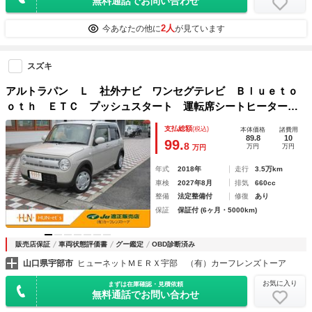
無料通話でお問い合わせ
2人
今あなたの他に
が見ています
スズキ
アルトラパン Ｌ 社外ナビ ワンセグテレビ Ｂｌｕｅｔｏ
ｏｔｈ ＥＴＣ プッシュスタート 運転席シートヒーター
スマートキー
支払総額
(税込)
本体価格
諸費用
89.8
10
99.
8
万円
万円
万円
年式
2018年
走行
3.5万km
車検
2027年8月
排気
660cc
整備
法定整備付
修復
あり
保証
保証付 (6ヶ月・5000km)
販売店保証
車両状態評価書
グー鑑定
OBD診断済み
山口県宇部市
ヒューネットＭＥＲＸ宇部 （有）カーフレンズトーア
お気に入り
まずは在庫確認・見積依頼
無料通話でお問い合わせ