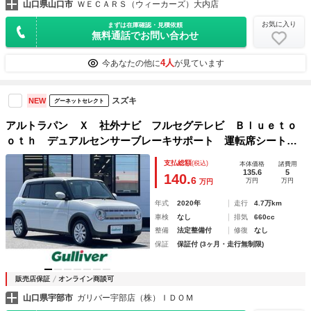
山口県山口市
ＷＥＣＡＲＳ（ウィーカーズ）大内店
お気に入り
まずは在庫確認・見積依頼
無料通話でお問い合わせ
4人
今あなたの他に
が見ています
スズキ
NEW
グーネットセレクト
アルトラパン Ｘ 社外ナビ フルセグテレビ Ｂｌｕｅｔｏ
ｏｔｈ デュアルセンサーブレーキサポート 運転席シートヒ
ーター 車線逸脱防止機能 コーナーセンサー ＬＥＤヘッド
支払総額
(税込)
本体価格
諸費用
ライト スマートキー プッシュスタート ＥＴＣ
135.6
5
140.
6
万円
万円
万円
年式
2020年
走行
4.7万km
車検
なし
排気
660cc
整備
法定整備付
修復
なし
保証
保証付 (3ヶ月・走行無制限)
販売店保証
オンライン商談可
山口県宇部市
ガリバー宇部店（株）ＩＤＯＭ