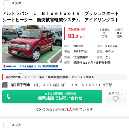
スズキ
アルトラパン Ｌ Ｂｌｕｅｔｏｏｔｈ プッシュスタート
シートヒーター 衝突被害軽減システム アイドリングストッ
プ 衝突安全ボディ 盗難防止システム
支払総額
(税込)
本体価格
諸費用
85
8.2
93.
2
万円
万円
万円
年式
2019年
走行
6.6万km
車検
2028年3月
排気
660cc
整備
法定整備付
修復
なし
保証
保証付 (12ヶ月・走行無制限)
認定中古車
ディーラー保証
車両状態評価書
オンライン商談可
山口県宇部市
（株）スズキ自販山口 Ｕ’ｓ ＳＴＡＴＩＯＮ宇部
お気に入り
まずは在庫確認・見積依頼
無料通話でお問い合わせ
1人
今あなたの他に
が見ています
スズキ