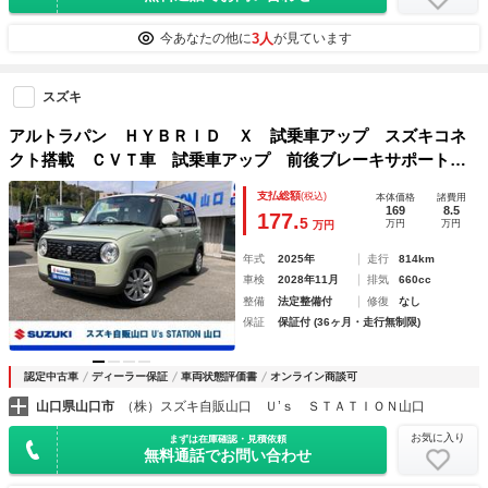
3人
今あなたの他に
が見ています
スズキ
アルトラパン ＨＹＢＲＩＤ Ｘ 試乗車アップ スズキコネ
クト搭載 ＣＶＴ車 試乗車アップ 前後ブレーキサポート
全方位カメラ スズキコネクト搭載 マイルドハイブリッド搭
支払総額
(税込)
本体価格
諸費用
載 ｎａｎｏｅＸ搭載オートエアコン シートヒーター ステ
169
8.5
177.
5
万円
万円
万円
アリングオーディオスイッチ プッシュスタート ＣＶＴ
年式
2025年
走行
814km
車検
2028年11月
排気
660cc
整備
法定整備付
修復
なし
保証
保証付 (36ヶ月・走行無制限)
認定中古車
ディーラー保証
車両状態評価書
オンライン商談可
山口県山口市
（株）スズキ自販山口 Ｕ’ｓ ＳＴＡＴＩＯＮ山口
お気に入り
まずは在庫確認・見積依頼
無料通話でお問い合わせ