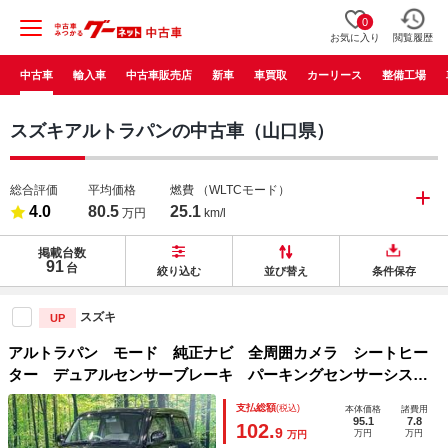
0
お気に入り
閲覧履歴
中古車
輸入車
中古車販売店
新車
車買取
カーリース
整備工場
スズキアルトラパンの中古車（山口県）
総合評価
平均価格
燃費
（WLTCモード）
4.0
80.5
25.1
万円
km/l
掲載台数
91
台
絞り込む
並び替え
条件保存
スズキ
UP
アルトラパン モード 純正ナビ 全周囲カメラ シートヒー
ター デュアルセンサーブレーキ パーキングセンサーシステ
ム ドラレコ ＨＩＤヘッドライト スマートキー Ｂｌｕｅ
支払総額
(税込)
本体価格
諸費用
ｔｏｏｔｈ 禁煙車 ワンオーナー
95.1
7.8
102.
9
万円
万円
万円