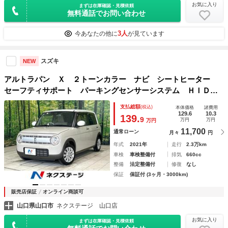
お気に入り
まずは在庫確認・見積依頼
無料通話でお問い合わせ
3人
今あなたの他に
が見ています
スズキ
NEW
アルトラパン Ｘ ２トーンカラー ナビ シートヒーター
セーフティサポート パーキングセンサーシステム ＨＩＤヘ
ッドライト ドラレコ ＥＴＣ スマートキー Ｂｌｕｅｔｏ
支払総額
(税込)
本体価格
諸費用
ｏｔｈ 純正１４インチＡＷ 禁煙車
129.6
10.3
139.
9
万円
万円
万円
11,700
通常ローン
月々
円
年式
2021年
走行
2.3万km
車検
車検整備付
排気
660cc
整備
法定整備付
修復
なし
保証
保証付 (3ヶ月・3000km)
販売店保証
オンライン商談可
山口県山口市
ネクステージ 山口店
お気に入り
まずは在庫確認・見積依頼