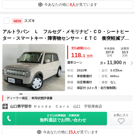
4人
今あなたの他に
が見ています
スズキ
NEW
アルトラパン Ｌ フルセグ・メモリナビ・ＣＤ・シートヒー
ター・スマートキー・障害物センサー・ＥＴＣ 衝突軽減ブレ
－キ 助手席エアバック アイドリングストップ車 ＬＤＡ
支払総額
(税込)
本体価格
諸費用
横滑防止 運転席エアバック ナビＴＶ リモコンキー
107.8
10.3
118.
1
万円
万円
万円
11,900
通常ローン
月々
円
年式
2022年
走行
3.0万km
車検
車検整備付
排気
660cc
整備
法定整備付
修復
なし
保証
保証付 (12ヶ月・走行無制限)
ディーラー保証
車両状態評価書
山口県宇部市
Ｈｏｎｄａ Ｃａｒｓ 山口 宇部厚南店
お気に入り
まずは在庫確認・見積依頼
無料通話でお問い合わせ
15人
今あなたの他に
が見ています