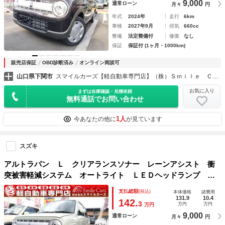
9,000
通常ローン
月々
円
年式
2024年
走行
6km
車検
2027年9月
排気
660cc
整備
法定整備付
修復
なし
保証
保証付 (1ヶ月・1000km)
販売店保証
OBD診断済み
オンライン商談可
山口県下関市
スマイルカーズ【軽自動車専門店】（株）Ｓｍｉｌｅ Ｃａｒｚ
お気に入り
まずは在庫確認・見積依頼
無料通話でお問い合わせ
1人
今あなたの他に
が見ています
スズキ
アルトラパン Ｌ クリアランスソナー レーンアシスト 衝
突被害軽減システム オートライト ＬＥＤヘッドランプ ス
マートキー アイドリングストップ 電動格納ミラー シート
支払総額
(税込)
本体価格
諸費用
ヒーター ベンチシート ＣＶＴ 盗難防止システム
131.9
10.4
142.
3
万円
万円
万円
9,000
通常ローン
月々
円