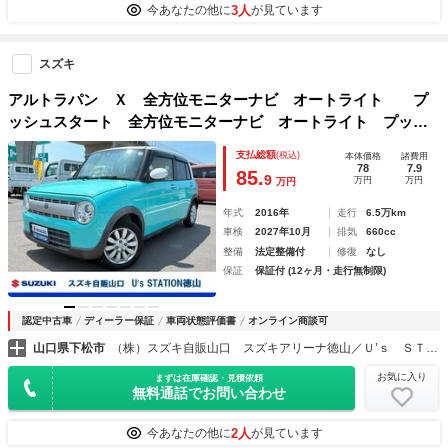
3人
今あなたの他に
が見ています
スズキ
アルトラパン Ｘ 全方位モニターナビ オートライト プ
ッシュスタート 全方位モニターナビ オートライト プッシ
ュスタート シートヒーター オートエアコン スズキセーフ
支払総額
(税込)
本体価格
諸費用
ティーサポート 衝突被害軽減システム アイドリングストッ
78
7.9
85.
9
万円
万円
万円
プ 横滑り防止機能 盗難防止システム
年式
2016年
走行
6.5万km
車検
2027年10月
排気
660cc
整備
法定整備付
修復
なし
保証
保証付 (12ヶ月・走行無制限)
認定中古車
ディーラー保証
車両状態評価書
オンライン商談可
山口県下松市
（株）スズキ自販山口 スズキアリーナ徳山／Ｕ’ｓ ＳＴＡＴＩＯＮ徳山
お気に入り
まずは在庫確認・見積依頼
無料通話でお問い合わせ
2人
今あなたの他に
が見ています