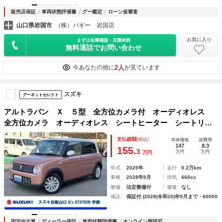
販売店保証
車両状態評価書
グー鑑定
ローン仮審査
山口県岩国市
（株）バギー 岩国店
お気に入り
まずは在庫確認・見積依頼
無料通話でお問い合わせ
2人
今あなたの他に
が見ています
スズキ
グーネットセレクト
アルトラパン Ｘ ５型 全方位カメラ付 オーディオレス
全方位カメラ オーディオレス シートヒーター シートリフ
ター チルトステアリング 前後ブレーキサポート オートエ
支払総額
(税込)
本体価格
諸費用
アコン オートライト プッシュスタート
147
8.3
155.
3
万円
万円
万円
年式
2025年
走行
0.2万km
車検
2028年9月
排気
660cc
整備
法定整備付
修復
なし
保証
保証付 (2028(令和10)年9月まで・60000k
認定中古車
ディーラー保証
車両状態評価書
オンライン商談可