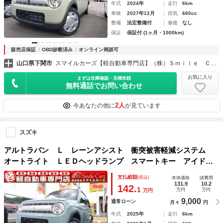
年式
2024年
走行
6km
車検
2027年12月
排気
660cc
整備
法定整備付
修復
なし
保証
保証付 (1ヶ月・1000km)
販売店保証
OBD診断済み
オンライン商談可
山口県下関市
スマイルカーズ【軽自動車専門店】（株）Ｓｍｉｌｅ Ｃａｒｚ
お気に入り
まずは在庫確認・見積依頼
無料通話でお問い合わせ
2人
今あなたの他に
が見ています
スズキ
アルトラパン Ｌ レーンアシスト 衝突被害軽減システム
オートライト ＬＥＤヘッドランプ スマートキー アイドリ
ングストップ 電動格納ミラー シートヒーター ベンチシー
支払総額
(税込)
本体価格
諸費用
ト ＣＶＴ ＥＳＣ エアコン パワーステアリング
131.9
10.2
142.
1
万円
万円
万円
9,000
通常ローン
月々
円
年式
2025年
走行
6km