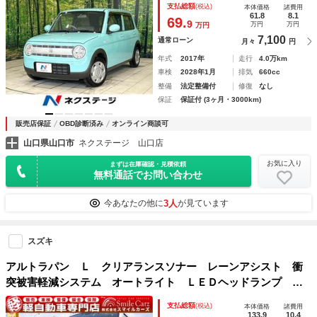
支払総額
(税込)
本体価格
諸費用
61.8
8.1
69.
9
万円
万円
万円
7,100
通常ローン
月々
円
年式
2017年
走行
4.0万km
車検
2028年1月
排気
660cc
整備
法定整備付
修復
なし
保証
保証付 (3ヶ月・3000km)
販売店保証
OBD診断済み
オンライン商談可
山口県山口市
ネクステージ 山口店
お気に入り
まずは在庫確認・見積依頼
無料通話でお問い合わせ
3人
今あなたの他に
が見ています
スズキ
アルトラパン Ｌ クリアランスソナー レーンアシスト 衝
突被害軽減システム オートライト ＬＥＤヘッドランプ ス
マートキー アイドリングストップ 電動格納ミラー シート
支払総額
(税込)
本体価格
諸費用
ヒーター ベンチシート ＣＶＴ 盗難防止システム
133.9
10.4