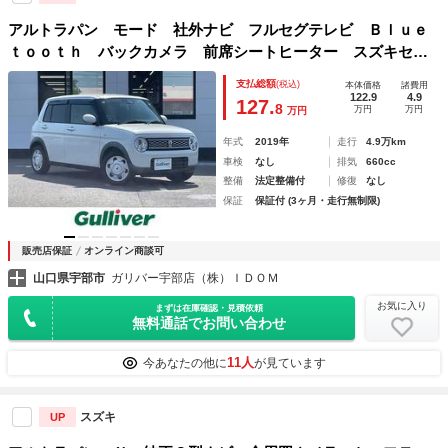
アルトラパン モード 社外ナビ フルセグテレビ Ｂｌｕｅ
ｔｏｏｔｈ バックカメラ 前席シートヒーター スズキセー
フティサポート アイドリングストップ 純正フロアマット
支払総額
(税込)
本体価格
諸費用
ＥＴＣ プッシュスタート スマートキー スペアキー
122.9
4.9
127.
8
万円
万円
万円
年式
2019年
走行
4.9万km
車検
なし
排気
660cc
整備
法定整備付
修復
なし
保証
保証付 (3ヶ月・走行無制限)
販売店保証
オンライン商談可
山口県宇部市
ガリバー宇部店（株）ＩＤＯＭ
お気に入り
まずは在庫確認・見積依頼
無料通話でお問い合わせ
11人
今あなたの他に
が見ています
スズキ
UP