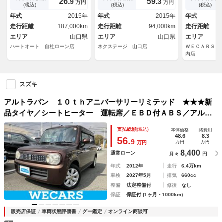
26.
59.
9
3
万円
万円
ＥＴＣ／ＵＳＢポート／Ｄ席シ
ＥＴＣ Ｂｌｕｅｔｏｏｔｈ
インチ／パワ
(税込)
(税込)
(税込)
ートヒーター／プッシュスター
アイドリングストップ 禁煙
ンジンスター
年式
2015年
年式
2015年
年式
ト／スマートキー
車 ワンオーナー
スエントリー
走行距離
187,000km
走行距離
94,000km
走行距離
／パワーステ
エリア
山口県
エリア
山口県
エリア
ハートオート 自社ローン店
ネクステージ 山口店
ＷＥＣＡＲＳ（
内店
スズキ
アルトラパン １０ｔｈアニバーサリーリミテッド ★★★新
品タイヤ／シートヒーター 運転席／ＥＢＤ付ＡＢＳ／アルミ
ホイール 純正 １４インチ／パワーウインドウ／エンジンス
支払総額
(税込)
本体価格
諸費用
タートボタン／キーレスエントリー／オートエアコン／パワー
48.6
8.3
56.
9
万円
万円
万円
ステアリング
8,400
通常ローン
月々
円
年式
2012年
走行
6.4万km
車検
2027年5月
排気
660cc
整備
法定整備付
修復
なし
保証
保証付 (1ヶ月・1000km)
販売店保証
車両状態評価書
グー鑑定
オンライン商談可