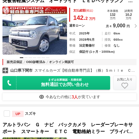
突被害軽減システム オートライト ＬＥＤヘッドランプ ス
マートキー アイドリングストップ 電動格納ミラー シート
支払総額
(税込)
本体価格
諸費用
ヒーター ベンチシート ＣＶＴ 盗難防止システム
132
10.2
142.
2
万円
万円
万円
9,000
通常ローン
月々
円
年式
2025年
走行
6km
車検
2028年6月
排気
660cc
整備
法定整備付
修復
なし
保証
保証付 (1ヶ月・1000km)
販売店保証
OBD診断済み
オンライン商談可
山口県下関市
スマイルカーズ【軽自動車専門店】（株）Ｓｍｉｌｅ Ｃａｒｚ
お気に入り
まずは在庫確認・見積依頼
無料通話でお問い合わせ
3人
今あなたの他に
が見ています
スズキ
UP
アルトラパン Ｇ ナビ バックカメラ レーダーブレーキサ
ポート スマートキー ＥＴＣ 電動格納ミラー プライバシ
ーガラス 盗難防止システム 禁煙車 ワンオーナー