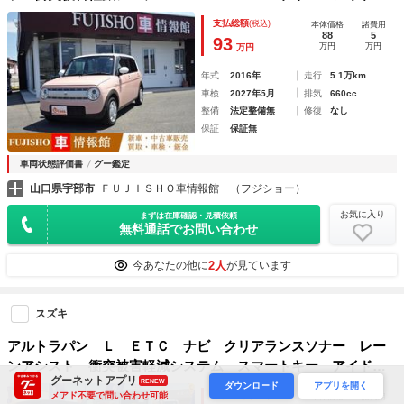
ングストップ シートヒーター ベンチシート ＣＶＴ 盗難
支払総額
(税込)
本体価格
諸費用
防止システム ＡＢＳ ＥＳＣ ＣＤ
88
5
93
万円
万円
万円
年式
2016年
走行
5.1万km
車検
2027年5月
排気
660cc
整備
法定整備無
修復
なし
保証
保証無
車両状態評価書
グー鑑定
山口県宇部市
ＦＵＪＩＳＨＯ車情報館 （フジショー）
お気に入り
まずは在庫確認・見積依頼
無料通話でお問い合わせ
2人
今あなたの他に
が見ています
スズキ
アルトラパン Ｌ ＥＴＣ ナビ クリアランスソナー レー
ンアシスト 衝突被害軽減システム スマートキー アイドリ
グーネットアプリ
RENEW
ングストップ 電動格納ミラー ベンチシート ＣＶＴ ＥＳ
ダウンロード
アプリを開く
メアド不要で問い合わせ可能
支払総額
(税込)
本体価格
諸費用