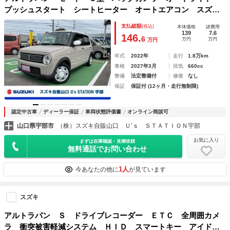
プッシュスタート シートヒーター オートエアコン スズキ
セーフティーサポート 衝突被害軽減システム アイドリング
支払総額
(税込)
本体価格
諸費用
ストップ 横滑り防止機能 衝突安全ボディ 盗難防止システ
139
7.6
146.
6
万円
万円
万円
ム
年式
2022年
走行
1.8万km
車検
2027年3月
排気
660cc
整備
法定整備付
修復
なし
保証
保証付 (12ヶ月・走行無制限)
認定中古車
ディーラー保証
車両状態評価書
オンライン商談可
山口県宇部市
（株）スズキ自販山口 Ｕ’ｓ ＳＴＡＴＩＯＮ宇部
お気に入り
まずは在庫確認・見積依頼
無料通話でお問い合わせ
1人
今あなたの他に
が見ています
スズキ
アルトラパン Ｓ ドライブレコーダー ＥＴＣ 全周囲カメ
ラ 衝突被害軽減システム ＨＩＤ スマートキー アイドリ