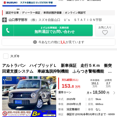
認定中古車
ディーラー保証
車両状態評価書
オンライン商談可
山口県宇部市
（株）スズキ自販山口 Ｕ’ｓ ＳＴＡＴＩＯＮ宇部
お気に入り
まずは在庫確認・見積依頼
無料通話でお問い合わせ
1人
今あなたの他に
が見ています
スズキ
アルトラパン ハイブリッドＬ 新車保証 走行５Ｋｍ 衝突
回避支援システム 車線逸脱抑制機能 ふらつき警報機能 運
転席シートヒーター ＵＳＢ電源ソケット ＬＥＤヘッドライ
支払総額
(税込)
本体価格
諸費用
ト ハイビームアシスト オートライト 保証書
151.1
2.7
153.
8
万円
万円
万円
18,500
通常ローン
月々
円
年式
2025年
走行
5km
車検
2028年11月
排気
660cc
整備
法定整備付
修復
なし
保証
保証付 (2028(令和10)年11月まで・60000