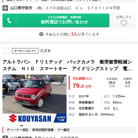
山口県宇部市
（株）スズキ自販山口 Ｕ’ｓ ＳＴＡＴＩＯＮ宇部
お気に入り
まずは在庫確認・見積依頼
無料通話でお問い合わせ
3人
今あなたの他に
が見ています
スズキ
グーネットセレクト
アルトラパン Ｆリミテッド バックカメラ 衝突被害軽減シ
ステム ＨＩＤ スマートキー アイドリングストップ 電動
格納ミラー シートヒーター ベンチシート ＣＶＴ 盗難防
支払総額
(税込)
本体価格
諸費用
止システム ＡＢＳ ＥＳＣ ＣＤ アルミホイール
69.9
9.9
79.
8
万円
万円
万円
年式
2017年
走行
7.3万km
車検
車検整備付
排気
660cc
整備
法定整備付
修復
なし
保証
保証付 (6ヶ月・5000km)
ディーラー保証
車両状態評価書
グー鑑定