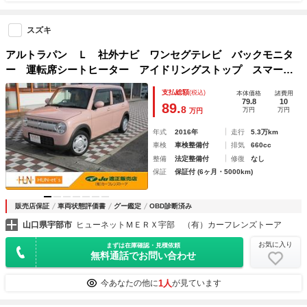
スズキ
アルトラパン Ｌ 社外ナビ ワンセグテレビ バックモニタ
ー 運転席シートヒーター アイドリングストップ スマート
キー レーダーブレーキサポート
支払総額
(税込)
本体価格
諸費用
79.8
10
89.
8
万円
万円
万円
年式
2016年
走行
5.3万km
車検
車検整備付
排気
660cc
整備
法定整備付
修復
なし
保証
保証付 (6ヶ月・5000km)
販売店保証
車両状態評価書
グー鑑定
OBD診断済み
山口県宇部市
ヒューネットＭＥＲＸ宇部 （有）カーフレンズトーア
お気に入り
まずは在庫確認・見積依頼
無料通話でお問い合わせ
1人
今あなたの他に
が見ています