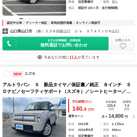
整備
法定整備付
修復
なし
保証
保証付 (36ヶ月・走行無制限)
認定中古車
ディーラー保証
車両状態評価書
オンライン商談可
山口県山口市
（株）スズキ自販山口 Ｕ’ｓ ＳＴＡＴＩＯＮ山口
お気に入り
まずは在庫確認・見積依頼
無料通話でお問い合わせ
11人
今あなたの他に
が見ています
スズキ
NEW
アルトラパン Ｘ 新品タイヤ／保証書／純正 ８インチ Ｓ
Ｄナビ／セーフティサポート（スズキ）／シートヒーター／全
方位モニター／車線逸脱防止支援システム／ドライブレコーダ
支払総額
(税込)
本体価格
諸費用
ー 純正／ヘッドランプ ＬＥＤ／ＵＳＢジャック
133.4
7.4
140.
8
万円
万円
万円
14,800
通常ローン
月々
円
年式
2021年
走行
2.1万km
車検
2026年9月
排気
660cc
整備
法定整備付
修復
なし