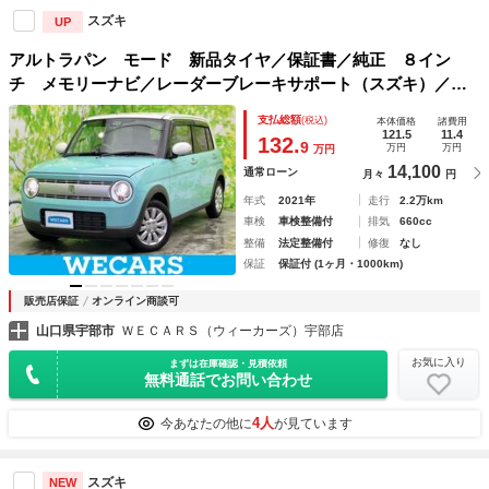
スズキ
UP
アルトラパン モード 新品タイヤ／保証書／純正 ８イン
チ メモリーナビ／レーダーブレーキサポート（スズキ）／シ
ートヒーター 前席／全方位モニター／ドライブレコーダー
支払総額
(税込)
本体価格
諸費用
前後／ヘッドランプ ＨＩＤ
121.5
11.4
132.
9
万円
万円
万円
14,100
通常ローン
月々
円
年式
2021年
走行
2.2万km
車検
車検整備付
排気
660cc
整備
法定整備付
修復
なし
保証
保証付 (1ヶ月・1000km)
販売店保証
オンライン商談可
山口県宇部市
ＷＥＣＡＲＳ（ウィーカーズ）宇部店
お気に入り
まずは在庫確認・見積依頼
無料通話でお問い合わせ
4人
今あなたの他に
が見ています
スズキ
NEW