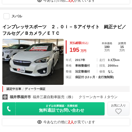
5人
今あなたの他に
が見ています
スバル
インプレッサスポーツ ２．０ｉ－Ｓアイサイト 純正ナビ／
フルセグ／Ｂカメラ／ＥＴＣ
支払総額
(税込)
本体価格
諸費用
180
15
195
万円
万円
万円
年式
2017年
走行
3.3万km
車検
車検整備付
排気
2000cc
整備
法定整備付
修復
なし
保証
保証付 (12ヶ月・走行無制限)
認定中古車
ディーラー保証
福井県福井市
福井三菱自動車販売（株） クリーンカーＢＪタウン
お気に入り
まずは在庫確認・見積依頼
無料通話でお問い合わせ
2人
今あなたの他に
が見ています