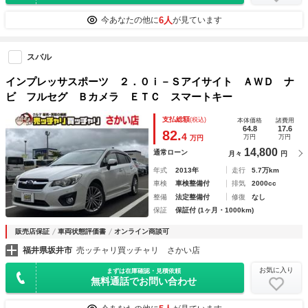
6人
今あなたの他に
が見ています
スバル
インプレッサスポーツ ２．０ｉ－Ｓアイサイト ＡＷＤ ナ
ビ フルセグ Ｂカメラ ＥＴＣ スマートキー
支払総額
(税込)
本体価格
諸費用
64.8
17.6
82.
4
万円
万円
万円
14,800
通常ローン
月々
円
年式
2013年
走行
5.7万km
車検
車検整備付
排気
2000cc
整備
法定整備付
修復
なし
保証
保証付 (1ヶ月・1000km)
販売店保証
車両状態評価書
オンライン商談可
福井県坂井市
売ッチャリ買ッチャリ さかい店
お気に入り
まずは在庫確認・見積依頼
無料通話でお問い合わせ