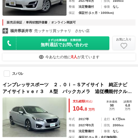
車検
2027年8月
排気
1600cc
整備
法定整備付
修復
なし
保証
保証付 (1ヶ月・1000km)
販売店保証
車両状態評価書
オンライン商談可
福井県坂井市
売ッチャリ買ッチャリ さかい店
お気に入り
まずは在庫確認・見積依頼
無料通話でお問い合わせ
8人
今あなたの他に
が見ています
スバル
インプレッサスポーツ ２．０ｉ－Ｓアイサイト 純正ナビ
アイサイトｖｅｒ３ Ａ型 バックカメラ 追従機能付クルー
ズコントロール ＬＥＤヘッドライト パワーシート 革巻き
支払総額
(税込)
本体価格
諸費用
ステアリング パドルシフト 純正１８インチアルミホイール
98
6.8
104.
8
万円
万円
万円
年式
2017年
走行
6.7万km
車検
2027年9月
排気
2000cc
整備
法定整備付
修復
なし
保証
保証付 (3ヶ月・走行無制限)