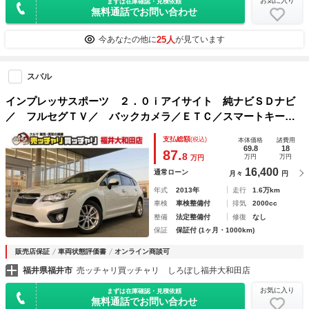
お気に入り
まずは在庫確認・見積依頼
無料通話でお問い合わせ
25人
今あなたの他に
が見ています
スバル
インプレッサスポーツ ２．０ｉアイサイト 純ナビＳＤナビ
／ フルセグＴＶ／ バックカメラ／ＥＴＣ／スマートキー／
プリクラッシュブレーキ／レーダークルーズコントロール
支払総額
(税込)
本体価格
諸費用
69.8
18
87.
8
万円
万円
万円
16,400
通常ローン
月々
円
年式
2013年
走行
1.6万km
車検
車検整備付
排気
2000cc
整備
法定整備付
修復
なし
保証
保証付 (1ヶ月・1000km)
販売店保証
車両状態評価書
オンライン商談可
福井県福井市
売ッチャリ買ッチャリ しろぼし福井大和田店
お気に入り
まずは在庫確認・見積依頼
無料通話でお問い合わせ