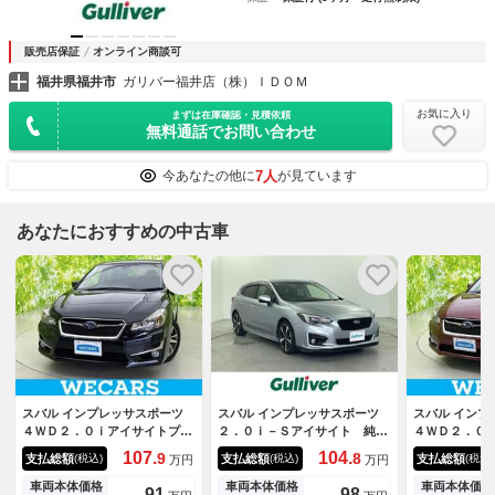
販売店保証
オンライン商談可
福井県福井市
ガリバー福井店（株）ＩＤＯＭ
お気に入り
まずは在庫確認・見積依頼
無料通話でお問い合わせ
7人
今あなたの他に
が見ています
あなたにおすすめの中古車
スバル インプレッサスポーツ
スバル インプレッサスポーツ
スバル インプ
４ＷＤ２．０ｉアイサイトプラ
２．０ｉ－Ｓアイサイト 純正
４ＷＤ２．０
ウドエディション 社外 ＳＤ
ナビ アイサイトｖｅｒ３ Ａ
ウドエディシ
107.
104.
9
8
支払総額
支払総額
支払総額
(税込)
(税込)
(税込)
万円
万円
ナビ／アイサイト／車線逸脱防
型 バックカメラ 追従機能付
／社外 ＳＤ
止支援システム／ヘッドラン
クルーズコントロール ＬＥＤ
／車線逸脱防
車両本体価格
車両本体価格
車両本体価格
91
98