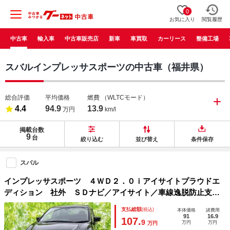
0
お気に入り
閲覧履歴
中古車
輸入車
中古車販売店
新車
車買取
カーリース
整備工場
スバルインプレッサスポーツの中古車（福井県）
総合評価
平均価格
燃費
（WLTCモード）
4.4
94.9
13.9
万円
km/l
掲載台数
9
台
絞り込む
並び替え
条件保存
スバル
インプレッサスポーツ ４ＷＤ２．０ｉアイサイトプラウドエ
ディション 社外 ＳＤナビ／アイサイト／車線逸脱防止支援
システム／ヘッドランプ ＨＩＤ／ＵＳＢジャック／Ｂｌｕｅ
支払総額
(税込)
本体価格
諸費用
ｔｏｏｔｈ接続／ＥＴＣ／ＥＢＤ付ＡＢＳ／横滑り防止装置／
91
16.9
107.
9
万円
万円
万円
アイドリングストップ