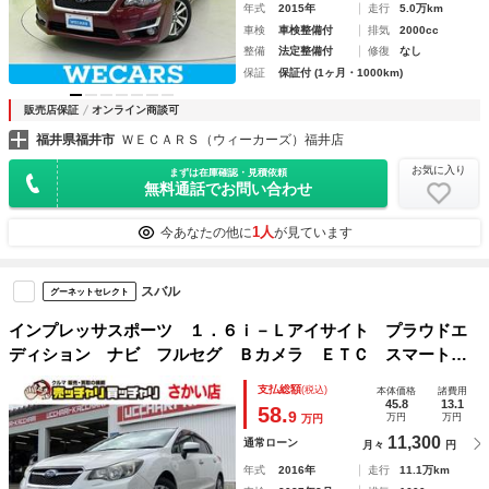
年式
2015年
走行
5.0万km
車検
車検整備付
排気
2000cc
整備
法定整備付
修復
なし
保証
保証付 (1ヶ月・1000km)
販売店保証
オンライン商談可
福井県福井市
ＷＥＣＡＲＳ（ウィーカーズ）福井店
お気に入り
まずは在庫確認・見積依頼
無料通話でお問い合わせ
1人
今あなたの他に
が見ています
スバル
グーネットセレクト
インプレッサスポーツ １．６ｉ－Ｌアイサイト プラウドエ
ディション ナビ フルセグ Ｂカメラ ＥＴＣ スマートキ
ー 純正アルミホイール フロアマット ドアバイザー 衝突
支払総額
(税込)
本体価格
諸費用
軽減ブレーキ クルーズコントロ―ル パドルシフト プッシ
45.8
13.1
58.
9
万円
万円
万円
ュスタート 横滑り防止装置 レーンキープ
11,300
通常ローン
月々
円
年式
2016年
走行
11.1万km