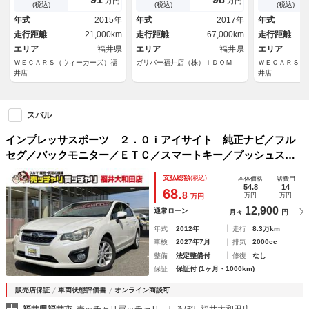
万円
万円
プ ＨＩＤ／ＵＳＢジャック／
ヘッドライト パワーシート
ドライブレコ
(税込)
(税込)
(税込)
Ｂｌｕｅｔｏｏｔｈ接続／ＥＴ
革巻きステアリング パドルシ
ッドランプ 
年式
2015年
年式
2017年
年式
Ｃ／ＥＢＤ付ＡＢＳ／横滑り防
フト 純正１８インチアルミホ
ャック／Ｂｌ
走行距離
21,000km
走行距離
67,000km
走行距離
止装置／アイドリングストップ
イール
続／ＥＴＣ／
エリア
福井県
エリア
福井県
横滑り防止装
エリア
ＷＥＣＡＲＳ（ウィーカーズ）福
ガリバー福井店（株）ＩＤＯＭ
ＷＥＣＡＲＳ（
井店
井店
スバル
インプレッサスポーツ ２．０ｉアイサイト 純正ナビ／フル
セグ／バックモニター／ＥＴＣ／スマートキー／プッシュスタ
ート／アイドリングストップ／パドルシフト／クルーズコント
支払総額
(税込)
本体価格
諸費用
ロール
54.8
14
68.
8
万円
万円
万円
12,900
通常ローン
月々
円
年式
2012年
走行
8.3万km
車検
2027年7月
排気
2000cc
整備
法定整備付
修復
なし
保証
保証付 (1ヶ月・1000km)
販売店保証
車両状態評価書
オンライン商談可