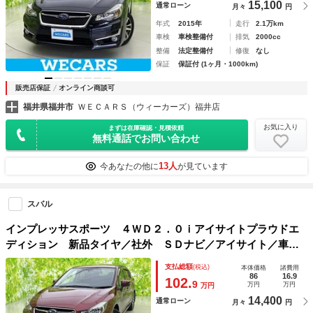
15,100
通常ローン
月々
円
年式
2015年
走行
2.1万km
車検
車検整備付
排気
2000cc
整備
法定整備付
修復
なし
保証
保証付 (1ヶ月・1000km)
販売店保証
オンライン商談可
福井県福井市
ＷＥＣＡＲＳ（ウィーカーズ）福井店
お気に入り
まずは在庫確認・見積依頼
無料通話でお問い合わせ
13人
今あなたの他に
が見ています
スバル
インプレッサスポーツ ４ＷＤ２．０ｉアイサイトプラウドエ
ディション 新品タイヤ／社外 ＳＤナビ／アイサイト／車線
逸脱防止支援システム／ドライブレコーダー 前後／ヘッドラ
支払総額
(税込)
本体価格
諸費用
ンプ ＨＩＤ／ＵＳＢジャック／Ｂｌｕｅｔｏｏｔｈ接続／Ｅ
86
16.9
102.
9
万円
万円
万円
ＴＣ／ＥＢＤ付ＡＢＳ／横滑り防止装置
14,400
通常ローン
月々
円