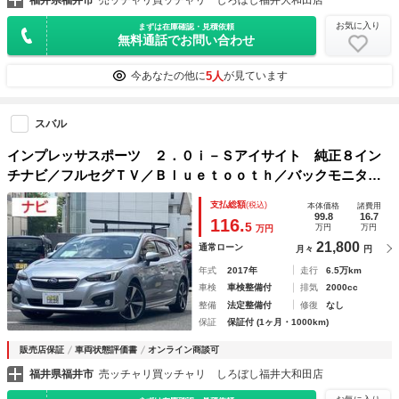
福井県福井市
売ッチャリ買ッチャリ しろぼし福井大和田店
お気に入り
まずは在庫確認・見積依頼
無料通話でお問い合わせ
5人
今あなたの他に
が見ています
スバル
インプレッサスポーツ ２．０ｉ－Ｓアイサイト 純正８イン
チナビ／フルセグＴＶ／Ｂｌｕｅｔｏｏｔｈ／バックモニター
／ＬＥＤヘッドライト／アイサイト／スマートキー／プッシュ
支払総額
(税込)
本体価格
諸費用
スタート／純正１８インチアルミホイール／ドライブレコーダ
99.8
16.7
116.
5
万円
万円
万円
ー／ＡＷＤ
21,800
通常ローン
月々
円
年式
2017年
走行
6.5万km
車検
車検整備付
排気
2000cc
整備
法定整備付
修復
なし
保証
保証付 (1ヶ月・1000km)
販売店保証
車両状態評価書
オンライン商談可
福井県福井市
売ッチャリ買ッチャリ しろぼし福井大和田店