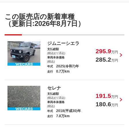
この販売店の新着車種
（更新日:2026年8月7日）
ジムニーシエラ
支払総額
295.9
万円
(税込)(リ済込)
車両本体価格
285.2
万円
(税込)
2025(令和7)年
年式
0.7万km
走行
セレナ
支払総額
191.5
万円
(税込)(リ済込)
車両本体価格
180.6
万円
(税込)
2018(平成30)年
年式
7.8万km
走行