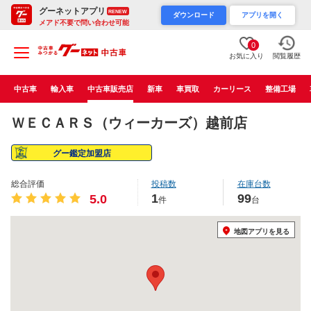
グーネットアプリ
RENEW
ダウンロード
アプリを開く
メアド不要で問い合わせ可能
0
お気に入り
閲覧履歴
中古車
輸入車
中古車販売店
新車
車買取
カーリース
整備工場
ＷＥＣＡＲＳ（ウィーカーズ）越前店
グー鑑定加盟店
総合評価
投稿数
在庫台数
1
99
5.0
件
台
地図アプリを見る