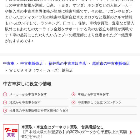
しの中古車情報が満載。日産、トヨタ、マツダ、ホンダなどの人気メーカー
や輸入車の中古車車両価格が簡単に検索可能です。その他、ワゴンやセダン
といったボディタイプ別の検索や最新自動車カタログなど最新のクルマ情報
もいっぱい♪そして、ランキング、口コミ、保険、車検や買取・査定など購入
以外にもあなたのカーライフ全般をサポートする為のお役立ち情報が満載で
す！車の品質にこだわりたい方はプロの鑑定師により鑑定されたグー鑑定車
がおすすめです♪
中古車
中古車販売店
福井県の中古車販売店
越前市の中古車販売店
ＷＥＣＡＲＳ（ウィーカーズ）越前店
中古車探しに役立つ情報
メーカーから中古車を探す
車種から中古車を探す
地域から中古車を探す
中古車探しに役立つコンテンツ
福井県の中古車販売店を市区町村から探す
車買取・車査定はグーネット買取 営業電話なし
【日本最大級の加盟店数】約30万のデータから予想以上の高額
査定を実現！