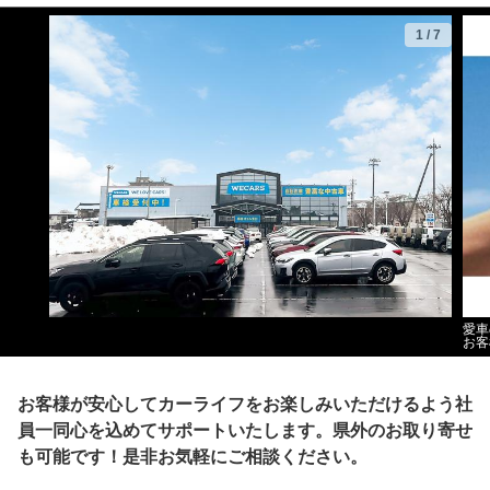
1
/
7
愛車
お客
お客様が安心してカーライフをお楽しみいただけるよう社
員一同心を込めてサポートいたします。県外のお取り寄せ
も可能です！是非お気軽にご相談ください。