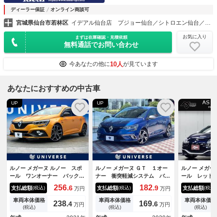
ディーラー保証
オンライン商談可
宮城県仙台市若林区
イデアル仙台店 プジョー仙台／シトロエン仙台／ＤＳ ＳＴＯＲＥ仙台（株）イデアル
お気に入り
まずは在庫確認・見積依頼
無料通話でお問い合わせ
10人
今あなたの他に
が見ています
あなたにおすすめの中古車
UP
UP
ルノー メガーヌ ルノー スポ
ルノー メガーヌ ＧＴ １オー
ルノー メガー
ール ワンオーナー バックカ
ナー 衝突軽減システム バッ
ール レッド
メラ 前席シートヒーター パ
クカメラ シートヒーターＬＥ
グ ＲＢ８ 
256.
182.
6
9
支払総額
支払総額
支払総額
(税込)
(税込)
(税込)
万円
万円
ドルシフト アダプティブクル
Ｄヘッドランプ Ｂｌｕｅｔｏ
専用カラー／
ーズコントロール デュアルオ
ｏｔｈ接続 純正１８インチＡ
イＭ ＯＰフ
車両本体価格
車両本体価格
車両本体価格
238.
169.
4
6
万円
万円
ートエアコン ＬＥＤヘッドラ
Ｗ スマートキー ＥＴＣ車載
ＯＰ２ＤＩＮ
(税込)
(税込)
(税込)
イト オートライト 純正１９
器 レーンキーピングアシス
ＢＴ＆ＵＳＢ