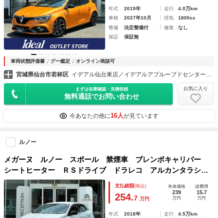
年式
2019年
走行
4.0万km
車検
2027年10月
排気
1800cc
整備
法定整備付
修復
なし
保証
保証無
車両状態評価書
グー鑑定
オンライン商談可
宮城県仙台市若林区
イデアル仙台東店／イデアルアプルーブドセンター（株）イデアル
お気に入り
まずは在庫確認・見積依頼
無料通話でお問い合わせ
16人
今あなたの他に
が見ています
ルノー
メガーヌ ルノー スポール 禁煙車 ブレンボキャリパー
シートヒーター ＲＳドライブ ドラレコ アルカンタラシー
ト 純正ディスプレイオーディオ カープレイ クルーズコン
支払総額
(税込)
本体価格
諸費用
トロール 純正１９インチＡＷ ＥＴＣ
239
15.7
254.
7
万円
万円
万円
年式
2018年
走行
4.5万km