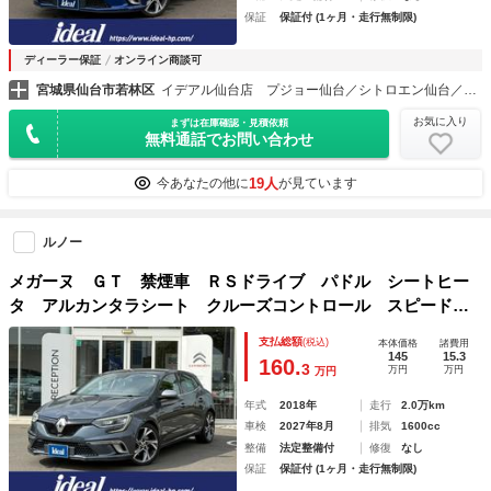
保証
保証付 (1ヶ月・走行無制限)
ディーラー保証
オンライン商談可
宮城県仙台市若林区
イデアル仙台店 プジョー仙台／シトロエン仙台／ＤＳ ＳＴＯＲＥ仙台（株）イデアル
お気に入り
まずは在庫確認・見積依頼
無料通話でお問い合わせ
19人
今あなたの他に
が見ています
ルノー
メガーヌ ＧＴ 禁煙車 ＲＳドライブ パドル シートヒー
タ アルカンタラシート クルーズコントロール スピードリ
ミッター 純正１８インチＡＷ ＢＳＭ ＥＴＣ バックカメ
支払総額
(税込)
本体価格
諸費用
ラ！
145
15.3
160.
3
万円
万円
万円
年式
2018年
走行
2.0万km
車検
2027年8月
排気
1600cc
整備
法定整備付
修復
なし
保証
保証付 (1ヶ月・走行無制限)