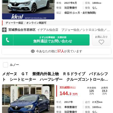
車検
2027年8月
排気
1800cc
整備
法定整備付
修復
なし
保証
保証付 (1ヶ月・走行無制限)
ディーラー保証
オンライン商談可
宮城県仙台市若林区
イデアル仙台店 プジョー仙台／シトロエン仙台／ＤＳ ＳＴＯＲＥ仙台（株）イデアル
お気に入り
まずは在庫確認・見積依頼
無料通話でお問い合わせ
17人
今あなたの他に
が見ています
ルノー
メガーヌ ＧＴ 禁煙内外装上物 ＲＳドライブ パドルシフ
ト シートヒーター ハーフレザー クルーズコントロール
スピードリミッター 純正１８インチＡＷ バックカメラ ブ
支払総額
(税込)
本体価格
諸費用
ラインドスポットモニター ＬＥＤヘッドライト！
125
19.3
144.
3
万円
万円
万円
年式
2017年
走行
2.9万km
車検
車検整備付
排気
1600cc
整備
法定整備付
修復
なし