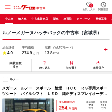
0
お気に入り
閲覧履歴
中古車
輸入車
中古車販売店
新車
車買取
カーリース
整備工場
ルノーメガーヌハッチバックの中古車（宮城県）
総合評価
平均価格
燃費
（WLTCモード）
4.0
274.9
13.8
万円
km/l
掲載台数
4
台
絞り込む
並び替え
条件保存
ルノー
メガーヌ ルノー スポール 禁煙 ＨＣＣ ＲＳ専用スポー
ツシート パドルシフト ＬＥＤ 純正ディスプレイオーディ
オ ＦＲソナー クルコン Ｆドラレコ Ｆフォグ スピード
支払総額
(税込)
本体価格
諸費用
リミット マルチセンス Ｂカメラ ＥＴＣ 純正１９ＡＷ
239
15.4
254.
4
万円
万円
万円