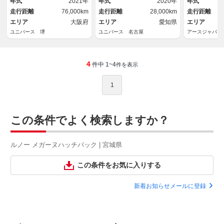
年式
2021年
年式
2020年
年式
インチＡＷ ＥＴＣ車載器 禁
ト アイドリングストップ
専用１９ＡＷ
走行距離
76,000km
走行距離
28,000km
走行距離
煙車
前後ソナー 
エリア
大阪府
エリア
愛知県
ートライト 
エリア
ユニバース 堺
ユニバース 名古屋
アースジャパン
4
件中 1~4
件を表示
1
この条件でよく検索しますか？
ルノー メガーヌハッチバック | 宮城県
この条件をお気に入りする
新着お知らせメールに登録