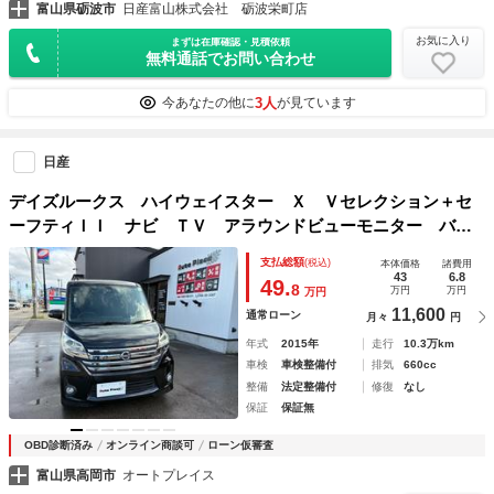
富山県砺波市
日産富山株式会社 砺波栄町店
お気に入り
まずは在庫確認・見積依頼
無料通話でお問い合わせ
3人
今あなたの他に
が見ています
日産
デイズルークス ハイウェイスター Ｘ Ｖセレクション＋セ
ーフティＩＩ ナビ ＴＶ アラウンドビューモニター バッ
クカメラ 前後ドライブレコーダー 衝突軽減ブレーキ アイ
支払総額
(税込)
本体価格
諸費用
ドリングストップ 横滑り防止 ＥＴＣ 左側パワースライド
43
6.8
49.
8
万円
万円
万円
ドア スマートキー プッシュスタート
11,600
通常ローン
月々
円
年式
2015年
走行
10.3万km
車検
車検整備付
排気
660cc
整備
法定整備付
修復
なし
保証
保証無
OBD診断済み
オンライン商談可
ローン仮審査
富山県高岡市
オートプレイス