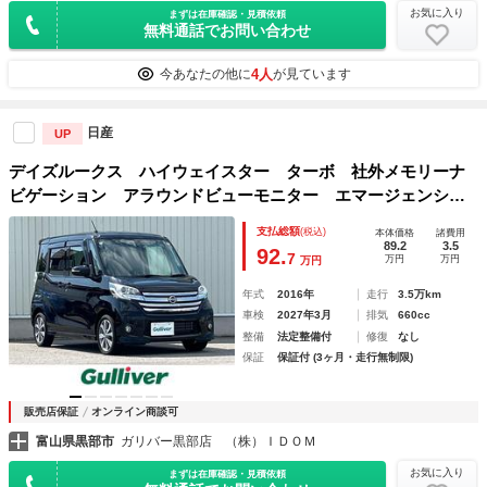
お気に入り
まずは在庫確認・見積依頼
無料通話でお問い合わせ
4人
今あなたの他に
が見ています
日産
UP
デイズルークス ハイウェイスター ターボ 社外メモリーナ
ビゲーション アラウンドビューモニター エマージェンシー
ブレーキ ＥＴＣ 両側パワースライドドア アイドリングス
支払総額
(税込)
本体価格
諸費用
トップ ベンチシート スマートキー２ヶ 保証書 点検記
89.2
3.5
92.
7
万円
万円
万円
録簿 取扱説明書
年式
2016年
走行
3.5万km
車検
2027年3月
排気
660cc
整備
法定整備付
修復
なし
保証
保証付 (3ヶ月・走行無制限)
販売店保証
オンライン商談可
富山県黒部市
ガリバー黒部店 （株）ＩＤＯＭ
お気に入り
まずは在庫確認・見積依頼