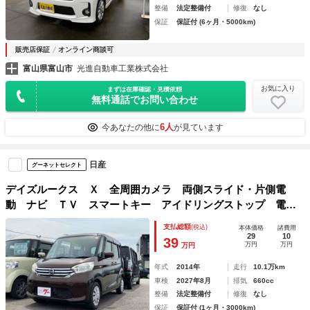
整備
法定整備付
修復
なし
保証
保証付 (6ヶ月・5000km)
販売店保証
オンライン商談可
富山県富山市
光進自動車工業株式会社
お気に入り
まずは在庫確認・見積依頼
無料通話でお問い合わせ
6人
今あなたの他に
が見ています
日産
グーネットセレクト
デイズルークス Ｘ 全周囲カメラ 両側スライド・片側電
動 ナビ ＴＶ スマートキー アイドリングストップ 電動
格納ミラー ベンチシート ＣＶＴ 盗難防止システム ＡＢ
支払総額
(税込)
本体価格
諸費用
Ｓ ＣＤ ＵＳＢ エアコン パワーステアリング
29
10
39
万円
万円
万円
年式
2014年
走行
10.1万km
車検
2027年8月
排気
660cc
整備
法定整備付
修復
なし
保証
保証付 (1ヶ月・3000km)