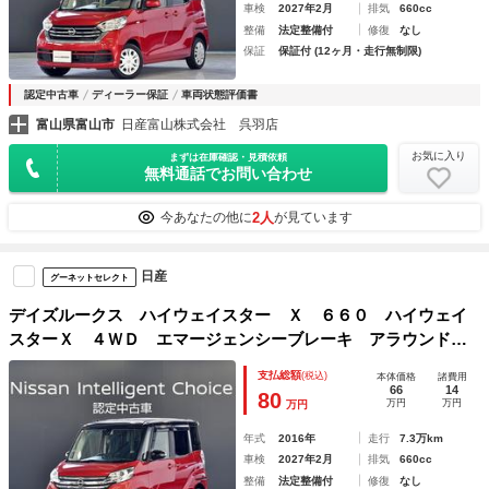
車検
2027年2月
排気
660cc
整備
法定整備付
修復
なし
保証
保証付 (12ヶ月・走行無制限)
認定中古車
ディーラー保証
車両状態評価書
富山県富山市
日産富山株式会社 呉羽店
お気に入り
まずは在庫確認・見積依頼
無料通話でお問い合わせ
2人
今あなたの他に
が見ています
日産
グーネットセレクト
デイズルークス ハイウェイスター Ｘ ６６０ ハイウェイ
スターＸ ４ＷＤ エマージェンシーブレーキ アラウンドビ
ューモニター メモリーナビ ブラインドモニター バックモ
支払総額
(税込)
本体価格
諸費用
ニター ディスチャージヘッドライト アルミホイール スラ
66
14
80
万円
万円
万円
イドドア ＣＤ
年式
2016年
走行
7.3万km
車検
2027年2月
排気
660cc
整備
法定整備付
修復
なし