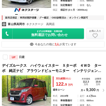
車検
車検整備付
排気
660cc
整備
法定整備付
修復
なし
保証
保証付 (3ヶ月・3000km)
販売店保証
車両状態評価書
グー鑑定
OBD診断済み
オンライン商談可
富山県高岡市
ネクステージ 高岡店
お気に入り
まずは在庫確認・見積依頼
無料通話でお問い合わせ
3人
今あなたの他に
が見ています
日産
UP
デイズルークス ハイウェイスター Ｘターボ ４ＷＤ ター
ボ 純正ナビ アラウンドビューモニター インテリジェント
エマージェンシーブレーキ パワースライドドア ＬＥＤヘッ
支払総額
(税込)
本体価格
諸費用
ドライト オートマチックハイビーム シートヒーター ドラ
112.3
10.6
122.
9
万円
万円
万円
レコ フルセグ
9,300
通常ローン
月々
円
年式
2019年
走行
4.1万km
車検
車検整備付
排気
660cc
整備
法定整備付
修復
なし