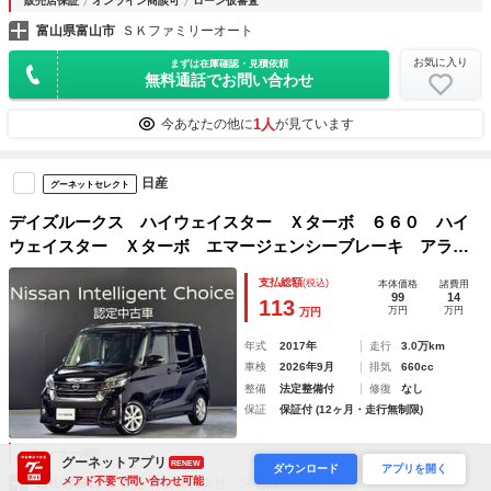
販売店保証
オンライン商談可
ローン仮審査
富山県富山市
ＳＫファミリーオート
お気に入り
まずは在庫確認・見積依頼
無料通話でお問い合わせ
1人
今あなたの他に
が見ています
日産
グーネットセレクト
デイズルークス ハイウェイスター Ｘターボ ６６０ ハイ
ウェイスター Ｘターボ エマージェンシーブレーキ アラウ
ンドビューモニター 踏み間違い衝突防止アシスト メモリー
支払総額
(税込)
本体価格
諸費用
ナビ ドライブレコーダー カーテレビ（地デジ） 車線逸脱
99
14
113
万円
万円
万円
警報 スライドドア
年式
2017年
走行
3.0万km
車検
2026年9月
排気
660cc
整備
法定整備付
修復
なし
保証
保証付 (12ヶ月・走行無制限)
ディーラー保証
グーネットアプリ
RENEW
ダウンロード
アプリを開く
メアド不要で問い合わせ可能
富山県富山市
日産富山株式会社 呉羽店