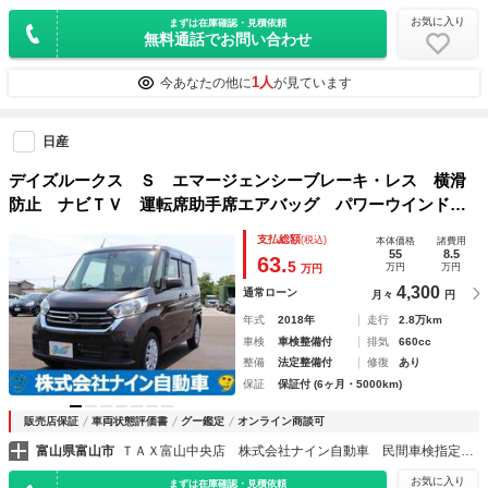
お気に入り
まずは在庫確認・見積依頼
無料通話でお問い合わせ
1人
今あなたの他に
が見ています
日産
デイズルークス Ｓ エマージェンシーブレーキ・レス 横滑
防止 ナビＴＶ 運転席助手席エアバッグ パワーウインド
ウ ＡＢＳ キ－レス パワーステアリング 運転席エアバッ
支払総額
(税込)
本体価格
諸費用
グ 両側スライドドア アイドリングストップ 衝突安全ボデ
55
8.5
63.
5
万円
万円
万円
ィ エアコン
4,300
通常ローン
月々
円
年式
2018年
走行
2.8万km
車検
車検整備付
排気
660cc
整備
法定整備付
修復
あり
保証
保証付 (6ヶ月・5000km)
販売店保証
車両状態評価書
グー鑑定
オンライン商談可
富山県富山市
ＴＡＸ富山中央店 株式会社ナイン自動車 民間車検指定整備工場
お気に入り
まずは在庫確認・見積依頼