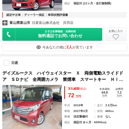
保証
保証付 (12ヶ月・走行無制限)
認定中古車
ディーラー保証
車両状態評価書
富山県富山市
日産富山株式会社 呉羽店
お気に入り
まずは在庫確認・見積依頼
無料通話でお問い合わせ
2人
今あなたの他に
が見ています
日産
デイズルークス ハイウェイスター Ｘ 両側電動スライドド
ア ＳＤナビ 全周囲カメラ 禁煙車 スマートキー ＨＩＤ
ヘッド 純正１４インチアルミ オートエアコン Ｂｌｕｅｔ
支払総額
(税込)
本体価格
諸費用
ｏｏｔｈ ＣＤ ＤＶＤ再生 フルセグ
64.8
7.2
72
万円
万円
万円
年式
2016年
走行
2.6万km
車検
2027年3月
排気
660cc
整備
法定整備付
修復
なし
保証
保証付 (6ヶ月・6000km)