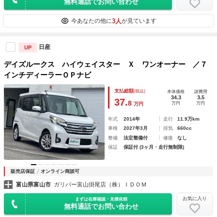
無料通話でお問い合わせ
3人
今あなたの他に
が見ています
日産
UP
デイズルークス ハイウェイスター Ｘ ワンオーナー ／７
インチディーラーＯＰナビ
支払総額
(税込)
本体価格
諸費用
34.3
3.5
37.
8
万円
万円
万円
年式
2014年
走行
11.9万km
車検
2027年3月
排気
660cc
整備
法定整備付
修復
なし
保証
保証付 (3ヶ月・走行無制限)
販売店保証
オンライン商談可
富山県富山市
ガリバー富山掛尾店（株）ＩＤＯＭ
お気に入り
まずは在庫確認・見積依頼
無料通話でお問い合わせ