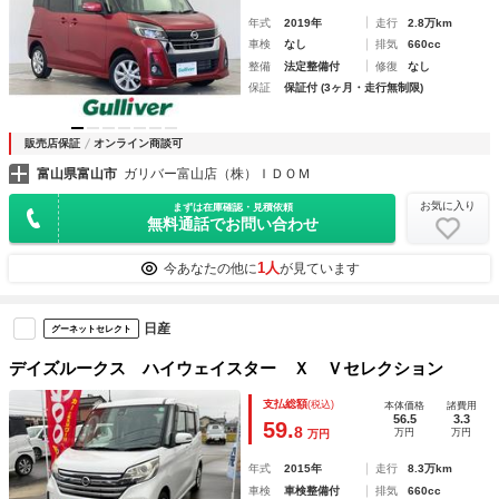
年式
2019年
走行
2.8万km
車検
なし
排気
660cc
整備
法定整備付
修復
なし
保証
保証付 (3ヶ月・走行無制限)
販売店保証
オンライン商談可
富山県富山市
ガリバー富山店（株）ＩＤＯＭ
お気に入り
まずは在庫確認・見積依頼
無料通話でお問い合わせ
1人
今あなたの他に
が見ています
日産
グーネットセレクト
デイズルークス ハイウェイスター Ｘ Ｖセレクション
支払総額
(税込)
本体価格
諸費用
56.5
3.3
59.
8
万円
万円
万円
年式
2015年
走行
8.3万km
車検
車検整備付
排気
660cc