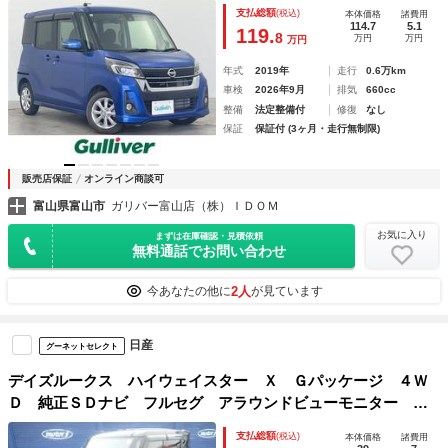
コーナーセンサー ＥＴＣ 衝突軽減ブレーキ レーンキー
支払総額
(税込)
本体価格
諸費用
プ パワースライドドア オートハイビーム オートライト
114.7
5.1
119.
8
万円
万円
万円
ＬＥＤ
年式
2019年
走行
0.6万km
車検
2026年9月
排気
660cc
整備
法定整備付
修復
なし
保証
保証付 (3ヶ月・走行無制限)
販売店保証
オンライン商談可
富山県富山市
ガリバー富山店（株）ＩＤＯＭ
お気に入り
まずは在庫確認・見積依頼
無料通話でお問い合わせ
2人
今あなたの他に
が見ています
日産
グーネットセレクト
デイズルークス ハイウェイスター Ｘ Ｇパッケージ ４Ｗ
Ｄ 純正ＳＤナビ フルセグ アラウンドビューモニター バ
ックカメラ ＨＩＤヘッドライト 両側電動スライドドア Ｅ
支払総額
(税込)
本体価格
諸費用
ＴＣ 純正１５ＡＷ シートヒーター オートエアコン Ｂｌ