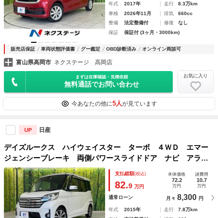
年式
2017年
走行
8.3万km
車検
2026年11月
排気
660cc
整備
法定整備付
修復
なし
保証
保証付 (3ヶ月・3000km)
販売店保証
車両状態評価書
グー鑑定
OBD診断済み
オンライン商談可
富山県高岡市
ネクステージ 高岡店
お気に入り
まずは在庫確認・見積依頼
無料通話でお問い合わせ
5人
今あなたの他に
が見ています
日産
UP
デイズルークス ハイウェイスター ターボ ４ＷＤ エマー
ジェンシーブレーキ 両側パワースライドドア ナビ アラウ
ンドビューモニター 禁煙車 スマートキー オートエアコ
支払総額
(税込)
本体価格
諸費用
ン ＨＩＤヘッドライト フロントフォグ シートヒーター
72.2
10.7
82.
9
万円
万円
万円
電動格納ミラー
8,300
通常ローン
月々
円
年式
2015年
走行
7.8万km