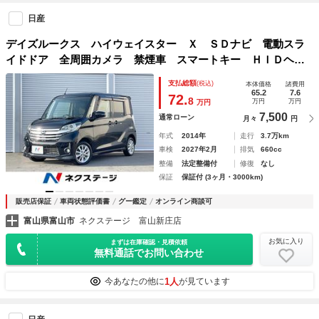
日産
デイズルークス ハイウェイスター Ｘ ＳＤナビ 電動スラ
イドドア 全周囲カメラ 禁煙車 スマートキー ＨＩＤヘッ
ド 純正１４インチアルミ オートエアコン ＣＤ ＤＶＤ再
支払総額
(税込)
本体価格
諸費用
生 地デジ
65.2
7.6
72.
8
万円
万円
万円
7,500
通常ローン
月々
円
年式
2014年
走行
3.7万km
車検
2027年2月
排気
660cc
整備
法定整備付
修復
なし
保証
保証付 (3ヶ月・3000km)
販売店保証
車両状態評価書
グー鑑定
オンライン商談可
富山県富山市
ネクステージ 富山新庄店
お気に入り
まずは在庫確認・見積依頼
無料通話でお問い合わせ
1人
今あなたの他に
が見ています