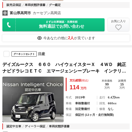
販売店保証
車両状態評価書
グー鑑定
富山県高岡市
カーセブン高岡店
お気に入り
まずは在庫確認・見積依頼
無料通話でお問い合わせ
2人
今あなたの他に
が見ています
日産
グーネットセレクト
デイズルークス ６６０ ハイウェイスターＸ ４ＷＤ 純正
ナビドラレコＥＴＣ エマージェンシーブレーキ インテリジ
ェントキー アラウンドビューモニター 踏み間違い衝突防止
支払総額
(税込)
本体価格
諸費用
アシスト ４ＷＤ カーテレビ（地デジ） スライドドア ア
99
15
114
万円
万円
万円
ルミホイール キーレス ＣＤ
年式
2019年
走行
6.4万km
車検
車検整備付
排気
660cc
整備
法定整備付
修復
なし
保証
保証付 (12ヶ月・走行無制限)
認定中古車
ディーラー保証
車両状態評価書