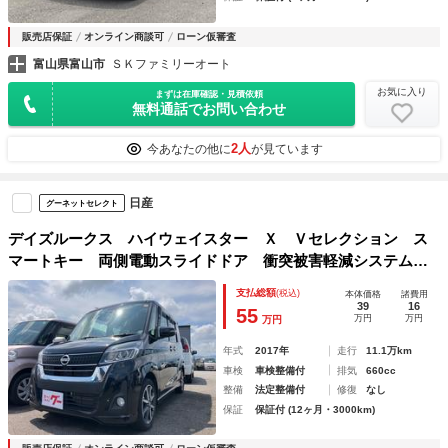
販売店保証
オンライン商談可
ローン仮審査
富山県富山市
ＳＫファミリーオート
お気に入り
まずは在庫確認・見積依頼
無料通話でお問い合わせ
2人
今あなたの他に
が見ています
日産
グーネットセレクト
デイズルークス ハイウェイスター Ｘ Ｖセレクション ス
マートキー 両側電動スライドドア 衝突被害軽減システム
ナビ バックカメラ 全周囲カメラ ＥＴＣ ドライブレコー
支払総額
(税込)
本体価格
諸費用
ダー フルフラットシート ＬＥＤヘッドライト
39
16
55
万円
万円
万円
年式
2017年
走行
11.1万km
車検
車検整備付
排気
660cc
整備
法定整備付
修復
なし
保証
保証付 (12ヶ月・3000km)