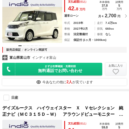
支払総額
(税込)
本体価格
諸費用
37.8
5
42.
8
万円
万円
万円
2,700
通常ローン
月々
円
年式
2015年
走行
7.4万km
車検
2027年2月
排気
660cc
整備
法定整備付
修復
なし
保証
保証付 (1ヶ月・1000km)
販売店保証
オンライン商談可
富山県富山市
インディオ富山
お気に入り
まずは在庫確認・見積依頼
無料通話でお問い合わせ
2人
今あなたの他に
が見ています
日産
デイズルークス ハイウェイスター Ｘ Ｖセレクション 純
正ナビ（ＭＣ３１５Ｄ－Ｗ） アラウンドビューモニター エ
マージェンシーブレーキ ＥＴＣ 両側パワースライドドア
支払総額
(税込)
本体価格
諸費用
後席シートバックテーブル スペアキー スマートキー
59.8
5