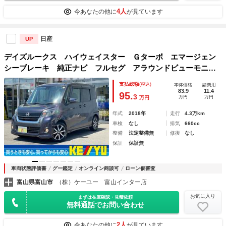
4人
今あなたの他に
が見ています
日産
UP
デイズルークス ハイウェイスター Ｇターボ エマージェン
シーブレーキ 純正ナビ フルセグ アラウンドビューモニタ
ー Ｂｌｕｅｔｏｏｔｈオーディオ 両側オートスライドド
支払総額
(税込)
本体価格
諸費用
ア ＬＥＤライト クルーズコントロール インテリジェント
83.9
11.4
95.
3
万円
万円
万円
キー Ｐスタート
年式
2018年
走行
4.3万km
車検
なし
排気
660cc
整備
法定整備無
修復
なし
保証
保証無
車両状態評価書
グー鑑定
オンライン商談可
ローン仮審査
富山県富山市
（株）ケーユー 富山インター店
お気に入り
まずは在庫確認・見積依頼
無料通話でお問い合わせ
2人
今あなたの他に
が見ています