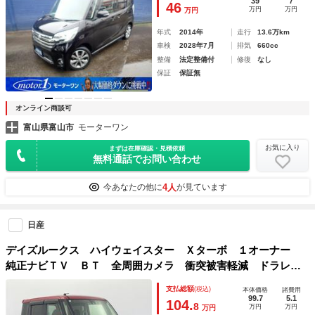
39
7
46
万円
万円
万円
ｕｅｔｏｏｔｈ
年式
2014年
走行
13.6万km
車検
2028年7月
排気
660cc
整備
法定整備付
修復
なし
保証
保証無
オンライン商談可
富山県富山市
モーターワン
お気に入り
まずは在庫確認・見積依頼
無料通話でお問い合わせ
4人
今あなたの他に
が見ています
日産
デイズルークス ハイウェイスター Ｘターボ １オーナー
純正ナビＴＶ ＢＴ 全周囲カメラ 衝突被害軽減 ドラレ
コ ＥＴＣ 片側パワスラ 純正ＡＷ レーンキープ 横滑り
支払総額
(税込)
本体価格
諸費用
防止 オートマチックハイビーム 前後コーナーセンサー Ｌ
99.7
5.1
104.
8
万円
万円
万円
ＥＤヘッドライト