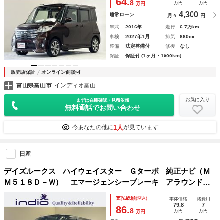
64.
8
万円
万円
万円
4,300
通常ローン
月々
円
年式
2016年
走行
6.7万km
車検
2027年1月
排気
660cc
整備
法定整備付
修復
なし
保証
保証付 (1ヶ月・1000km)
販売店保証
オンライン商談可
富山県富山市
インディオ富山
お気に入り
まずは在庫確認・見積依頼
無料通話でお問い合わせ
1人
今あなたの他に
が見ています
日産
デイズルークス ハイウェイスター Ｇターボ 純正ナビ（Ｍ
Ｍ５１８Ｄ－Ｗ） エマージェンシーブレーキ アラウンドビ
ューモニター ＥＴＣ 後席シートバックテーブル ＬＥＤヘ
支払総額
(税込)
本体価格
諸費用
ッドライト レーンアシスト 純正アルミホイール 両側パワ
79.8
7
86.
8
万円
万円
万円
ースライドドア