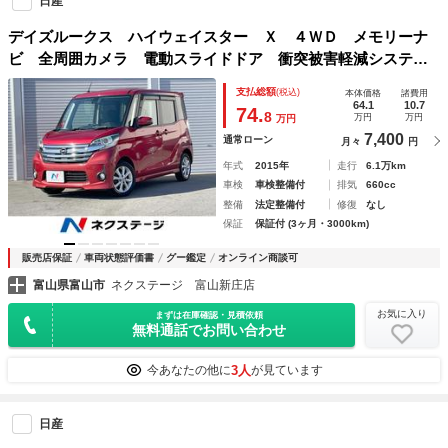
日産
デイズルークス ハイウェイスター Ｘ ４ＷＤ メモリーナ
ビ 全周囲カメラ 電動スライドドア 衝突被害軽減システ
ム 禁煙車 スマートキー ＨＩＤヘッドライト ＥＴＣ 純
支払総額
(税込)
本体価格
諸費用
正１４インチアルミ オートライト Ｂｌｕｅｔｏｏｔｈ Ｃ
64.1
10.7
74.
8
万円
万円
万円
Ｄ ＤＶＤ再生
7,400
通常ローン
月々
円
年式
2015年
走行
6.1万km
車検
車検整備付
排気
660cc
整備
法定整備付
修復
なし
保証
保証付 (3ヶ月・3000km)
販売店保証
車両状態評価書
グー鑑定
オンライン商談可
富山県富山市
ネクステージ 富山新庄店
お気に入り
まずは在庫確認・見積依頼
無料通話でお問い合わせ
3人
今あなたの他に
が見ています
日産