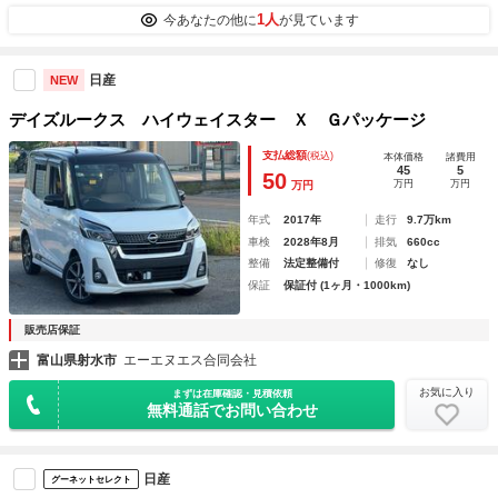
1人
今あなたの他に
が見ています
日産
NEW
デイズルークス ハイウェイスター Ｘ Ｇパッケージ
支払総額
(税込)
本体価格
諸費用
45
5
50
万円
万円
万円
年式
2017年
走行
9.7万km
車検
2028年8月
排気
660cc
整備
法定整備付
修復
なし
保証
保証付 (1ヶ月・1000km)
販売店保証
富山県射水市
エーエヌエス合同会社
お気に入り
まずは在庫確認・見積依頼
無料通話でお問い合わせ
日産
グーネットセレクト