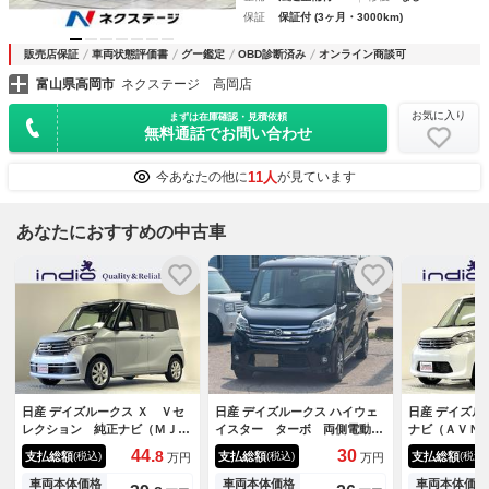
保証
保証付 (3ヶ月・3000km)
販売店保証
車両状態評価書
グー鑑定
OBD診断済み
オンライン商談可
富山県高岡市
ネクステージ 高岡店
お気に入り
まずは在庫確認・見積依頼
無料通話でお問い合わせ
11人
今あなたの他に
が見ています
あなたにおすすめの中古車
日産 デイズルークス Ｘ Ｖセ
日産 デイズルークス ハイウェ
日産 デイズル
レクション 純正ナビ（ＭＪ１
イスター ターボ 両側電動ス
ナビ（ＡＶＮ
１７Ｄ－Ｗ） エマージェンシ
ライドドア ナビＴＶ 全方位
Ｃ Ｂｌｕｅ
44.
30
8
支払総額
支払総額
支払総額
(税込)
(税込)
(税込)
万円
万円
ーブレーキ アラウンドビュー
カメラ ＨＩＤヘッドライト
セグＴＶ 電
モニター スマートキー 後席
ＡＷ インテリキー ミラーウ
ーレスエント
車両本体価格
車両本体価格
車両本体価格