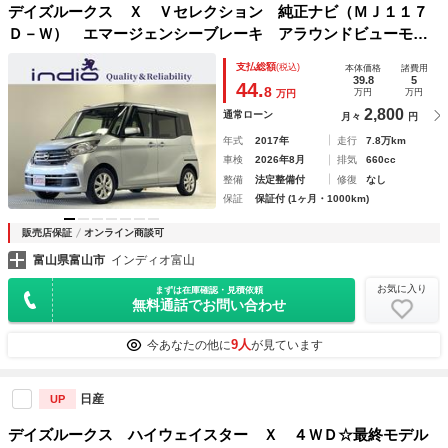
デイズルークス Ｘ Ｖセレクション 純正ナビ（ＭＪ１１７
Ｄ－Ｗ） エマージェンシーブレーキ アラウンドビューモニ
ター スマートキー 後席シートバックテーブル 純正アルミ
支払総額
(税込)
本体価格
諸費用
ホイール Ｂｌｕｅｔｏｏｔｈ 電動格納ミラー 横滑り防止
39.8
5
44.
8
万円
万円
万円
2,800
通常ローン
月々
円
年式
2017年
走行
7.8万km
車検
2026年8月
排気
660cc
整備
法定整備付
修復
なし
保証
保証付 (1ヶ月・1000km)
販売店保証
オンライン商談可
富山県富山市
インディオ富山
お気に入り
まずは在庫確認・見積依頼
無料通話でお問い合わせ
9人
今あなたの他に
が見ています
日産
UP
デイズルークス ハイウェイスター Ｘ ４ＷＤ☆最終モデル