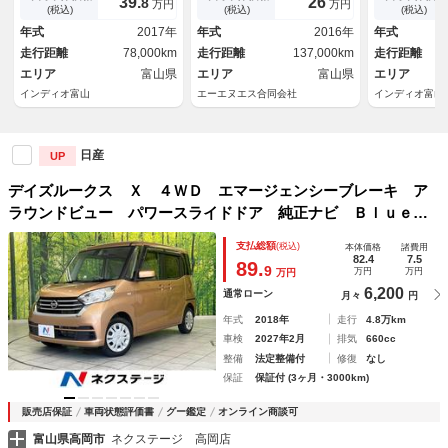
39.
26
8
万円
万円
シートバックテーブル 純正ア
インカー フォグランプ ＥＴ
(税込)
(税込)
(税込)
ルミホイール Ｂｌｕｅｔｏｏ
Ｃ オートエアコン ベンチシ
年式
2017年
年式
2016年
年式
ｔｈ 電動格納ミラー 横滑り
ート
走行距離
78,000km
走行距離
137,000km
走行距離
防止
エリア
富山県
エリア
富山県
エリア
インディオ富山
エーエヌエス合同会社
インディオ富山
日産
UP
デイズルークス Ｘ ４ＷＤ エマージェンシーブレーキ ア
ラウンドビュー パワースライドドア 純正ナビ Ｂｌｕｅｔ
ｏｏｔｈ ドライブレコーダー フルセグ 禁煙車 スマート
支払総額
(税込)
本体価格
諸費用
キー オートエアコン 電動格納ミラー ドアバイザー
82.4
7.5
89.
9
万円
万円
万円
6,200
通常ローン
月々
円
年式
2018年
走行
4.8万km
車検
2027年2月
排気
660cc
整備
法定整備付
修復
なし
保証
保証付 (3ヶ月・3000km)
販売店保証
車両状態評価書
グー鑑定
オンライン商談可
富山県高岡市
ネクステージ 高岡店