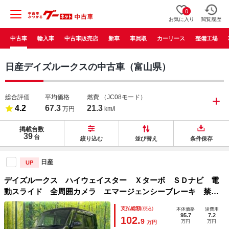
0
お気に入り
閲覧履歴
中古車
輸入車
中古車販売店
新車
車買取
カーリース
整備工場
日産デイズルークスの中古車（富山県）
総合評価
平均価格
燃費
（JC08モード）
4.2
67.3
21.3
万円
km/l
掲載台数
39
台
絞り込む
並び替え
条件保存
日産
UP
デイズルークス ハイウェイスター Ｘターボ ＳＤナビ 電
動スライド 全周囲カメラ エマージェンシーブレーキ 禁煙
車 ドラレコ ＥＴＣ コーナーセンサー スマートキー Ｌ
支払総額
(税込)
本体価格
諸費用
ＥＤヘッド オートライト オートエアコン Ｂｌｕｅｔｏｏ
95.7
7.2
102.
9
万円
万円
万円
ｔｈ再生