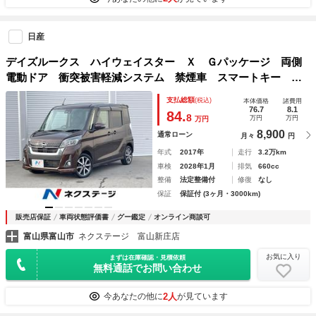
日産
デイズルークス ハイウェイスター Ｘ Ｇパッケージ 両側
電動ドア 衝突被害軽減システム 禁煙車 スマートキー Ｌ
ＥＤヘッド ＥＴＣ 純正１５インチアルミ オートハイビー
支払総額
(税込)
本体価格
諸費用
ム オートライト オートエアコン Ｂｌｕｅｔｏｏｔｈ Ｃ
76.7
8.1
84.
8
万円
万円
万円
Ｄ フルセグ
8,900
通常ローン
月々
円
年式
2017年
走行
3.2万km
車検
2028年1月
排気
660cc
整備
法定整備付
修復
なし
保証
保証付 (3ヶ月・3000km)
販売店保証
車両状態評価書
グー鑑定
オンライン商談可
富山県富山市
ネクステージ 富山新庄店
お気に入り
まずは在庫確認・見積依頼
無料通話でお問い合わせ
2人
今あなたの他に
が見ています