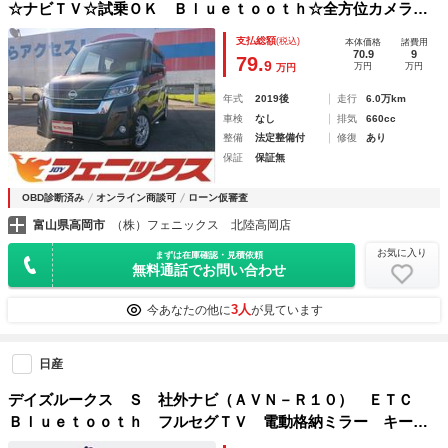
☆ナビＴＶ☆試乗ＯＫ Ｂｌｕｅｔｏｏｔｈ☆全方位カメラ☆
電動ドア☆ＬＥＤオートライト☆シートヒーター☆インテリキ
支払総額
(税込)
本体価格
諸費用
ー☆プッシュスタート☆エマージェンシーブレーキ☆Ａストッ
70.9
9
79.
9
万円
万円
万円
プ☆ドラレコ☆禁煙車☆４ＷＤ☆ナビＴＶ☆試乗ＯＫ☆
年式
2019後
走行
6.0万km
車検
なし
排気
660cc
整備
法定整備付
修復
あり
保証
保証無
OBD診断済み
オンライン商談可
ローン仮審査
富山県高岡市
（株）フェニックス 北陸高岡店
お気に入り
まずは在庫確認・見積依頼
無料通話でお問い合わせ
3人
今あなたの他に
が見ています
日産
デイズルークス Ｓ 社外ナビ（ＡＶＮ－Ｒ１０） ＥＴＣ
Ｂｌｕｅｔｏｏｔｈ フルセグＴＶ 電動格納ミラー キーレ
スエントリー スペアキー