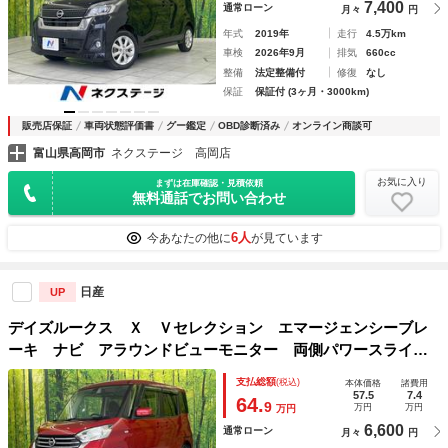
7,400
通常ローン
月々
円
年式
2019年
走行
4.5万km
車検
2026年9月
排気
660cc
整備
法定整備付
修復
なし
保証
保証付 (3ヶ月・3000km)
販売店保証
車両状態評価書
グー鑑定
OBD診断済み
オンライン商談可
富山県高岡市
ネクステージ 高岡店
お気に入り
まずは在庫確認・見積依頼
無料通話でお問い合わせ
6人
今あなたの他に
が見ています
日産
UP
デイズルークス Ｘ Ｖセレクション エマージェンシーブレ
ーキ ナビ アラウンドビューモニター 両側パワースライド
ドア Ｂｌｕｅｔｏｏｔｈ フルセグ ＥＴＣ 禁煙車 スマ
支払総額
(税込)
本体価格
諸費用
ートキー 純正１４インチアルミホイール オートエアコン
57.5
7.4
64.
9
万円
万円
万円
6,600
通常ローン
月々
円