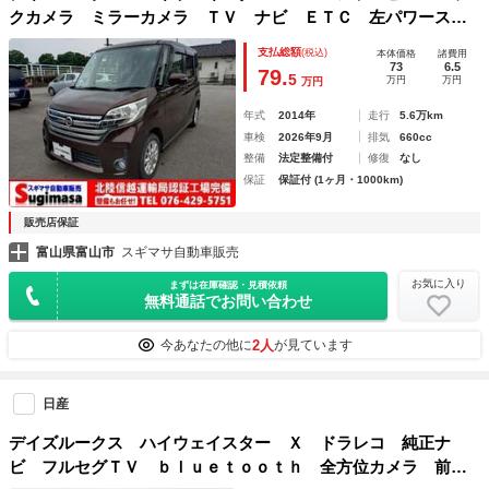
クカメラ ミラーカメラ ＴＶ ナビ ＥＴＣ 左パワースラ
イドドア ＨＩＤ スマートキー ＣＤ アイドリングストッ
支払総額
(税込)
本体価格
諸費用
プ 電動格納ミラー フルフラット ベンチシート
73
6.5
79.
5
万円
万円
万円
年式
2014年
走行
5.6万km
車検
2026年9月
排気
660cc
整備
法定整備付
修復
なし
保証
保証付 (1ヶ月・1000km)
販売店保証
富山県富山市
スギマサ自動車販売
お気に入り
まずは在庫確認・見積依頼
無料通話でお問い合わせ
2人
今あなたの他に
が見ています
日産
デイズルークス ハイウェイスター Ｘ ドラレコ 純正ナ
ビ フルセグＴＶ ｂｌｕｅｔｏｏｔｈ 全方位カメラ 前後