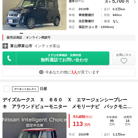
5,700
通常ローン
月々
円
年式
2019年
走行
6.5万km
車検
車検整備付
排気
660cc
整備
法定整備付
修復
なし
保証
保証付 (1ヶ月・1000km)
販売店保証
オンライン商談可
富山県富山市
インディオ富山
お気に入り
まずは在庫確認・見積依頼
無料通話でお問い合わせ
3人
今あなたの他に
が見ています
日産
グーネットセレクト
デイズルークス Ｘ ６６０ Ｘ エマージェンシーブレー
キ アラウンドビューモニター メモリーナビ バックモニタ
ー ブラインドモニター カーテレビ（地デジ） スライドド
支払総額
(税込)
本体価格
諸費用
ア キーレス アイドリングストップ パワーステアリング
99
14
113
万円
万円
万円
年式
2020年
走行
3.2万km