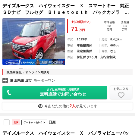
デイズルークス ハイウェイスター Ｘ スマートキー 純正
ＳＤナビ フルセグ Ｂｌｕｅｔｏｏｔｈ バックカメラ ア
ラウンドビューモニター ＥＴＣ 両側パワースライドドア
支払総額
(税込)
本体価格
諸費用
純正１４ＡＷ ＨＩＤヘッドライト 衝突被害軽減ブレーキ
58
13
71
万円
万円
万円
年式
2015年
走行
8.4万km
車検
車検整備付
排気
660cc
整備
法定整備付
修復
なし
保証
保証付 (12ヶ月・走行無制限)
販売店保証
オンライン商談可
富山県富山市
モーターワン
お気に入り
まずは在庫確認・見積依頼
無料通話でお問い合わせ
2人
今あなたの他に
が見ています
日産
UP
グーネットセレクト
デイズルークス ハイウェイスター Ｘ パノラマビューバッ