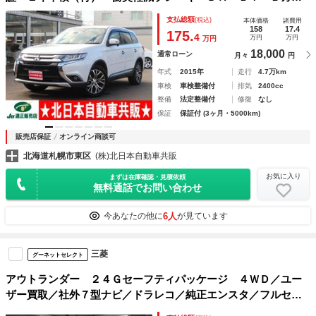
ラ・フロントモニター・キーレスオペレーション・エンスタ・
支払総額
(税込)
本体価格
諸費用
Ｐスタート・パドルシフト・レーダークルコンＥＴＣ・ＶＤ
158
17.4
175.
4
万円
万円
万円
Ｃ・７人乗り
18,000
通常ローン
月々
円
年式
2015年
走行
4.7万km
車検
車検整備付
排気
2400cc
整備
法定整備付
修復
なし
保証
保証付 (3ヶ月・5000km)
販売店保証
オンライン商談可
北海道札幌市東区
(株)北日本自動車共販
お気に入り
まずは在庫確認・見積依頼
無料通話でお問い合わせ
6人
今あなたの他に
が見ています
三菱
グーネットセレクト
アウトランダー ２４Ｇセーフティパッケージ ４ＷＤ／ユー
ザー買取／社外７型ナビ／ドラレコ／純正エンスタ／フルセグ
／レーダークルーズ／車線逸脱防止／ＢｌｕｅＴｏｏｔｈ／７