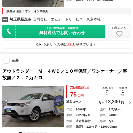
販売店保証
オンライン商談可
埼玉県新座市
合同会社 エムオートサービス 東京本社
お気に入り
まずは在庫確認・見積依頼
無料通話でお問い合わせ
23人
今あなたの他に
が見ています
三菱
アウトランダー Ｍ ４ＷＤ／１０年保証／ワンオーナー／事
故無／２．７万キロ
支払総額
(税込)
本体価格
諸費用
74
1
75
万円
万円
万円
13,300
通常ローン
月々
円
年式
2006年
走行
2.7万km
車検
2027年7月
排気
2400cc
整備
法定整備付
修復
なし
保証
保証付 (120ヶ月・120000km)