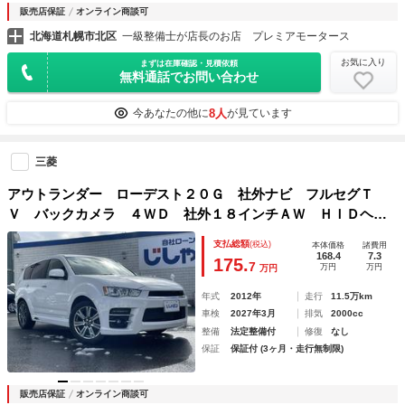
販売店保証
オンライン商談可
北海道札幌市北区
一級整備士が店長のお店 プレミアモータース
お気に入り
まずは在庫確認・見積依頼
無料通話でお問い合わせ
8人
今あなたの他に
が見ています
三菱
アウトランダー ローデスト２０Ｇ 社外ナビ フルセグＴ
Ｖ バックカメラ ４ＷＤ 社外１８インチＡＷ ＨＩＤヘッ
ドライト ＥＴＣ ドラレコ スマートキー 革巻きス革巻き
支払総額
(税込)
本体価格
諸費用
ステアリング ステアリングスイッチ パドルシフト ハーフ
168.4
7.3
175.
7
万円
万円
万円
革
年式
2012年
走行
11.5万km
車検
2027年3月
排気
2000cc
整備
法定整備付
修復
なし
保証
保証付 (3ヶ月・走行無制限)
販売店保証
オンライン商談可