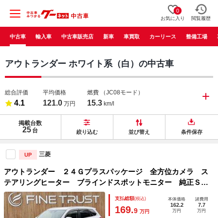
0
お気に入り
閲覧履歴
中古車
輸入車
中古車販売店
新車
車買取
カーリース
整備工場
アウトランダー ホワイト系（白）の中古車
総合評価
平均価格
燃費
（JC08モード）
4.1
121.0
15.3
万円
km/l
掲載台数
25
台
絞り込む
並び替え
条件保存
三菱
UP
アウトランダー ２４Ｇプラスパッケージ 全方位カメラ ス
テアリングヒーター ブラインドスポットモニター 純正ＳＤ
ナビ コーナーセンサー レーダークルーズコントロール Ｌ
支払総額
(税込)
本体価格
諸費用
ＥＤヘッドライト 電動リアゲート Ｂｌｕｅｔｏｏｔｈ ス
162.2
7.7
169.
9
万円
万円
万円
マートキー