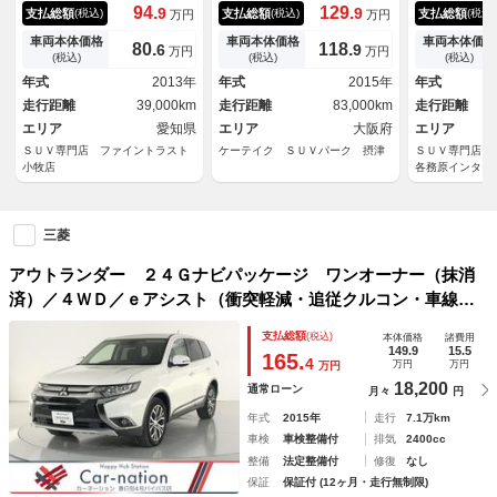
施済み ４ＷＤ 純正ＳＤナ
車）（後期型）（７人乗り）
ラ ステアリ
94.
129.
9
9
支払総額
支払総額
支払総額
(税込)
(税込)
(税込)
万円
万円
ビ バックカメラ レーダーク
（ケンウッドナビ）（レーダー
ラインドスポ
ルーズコントロール フルセグ
クルーズ）（パドルシフト）
正ＳＤナビ 
車両本体価格
車両本体価格
車両本体価格
80.
118.
6
9
万円
万円
ＴＶ ＨＩＤヘッドライト Ｅ
（スマートキー）（ＬＥＤヘッ
ー レーダー
(税込)
(税込)
(税込)
ＴＣ 純正１８インチアルミホ
ドライト）（Ｂｌｕｅｔｏｏｔ
ール ＬＥＤ
年式
2013年
年式
2015年
年式
イール ブルートゥース アイ
ｈオーディオ）（ＥＴＣ）（純
動リアゲート
走行距離
39,000km
走行距離
83,000km
走行距離
ドリングストップ
正１８インチＡＷ）
ｔｈ スマー
エリア
愛知県
エリア
大阪府
エリア
ＳＵＶ専門店 ファイントラスト
ケーテイク ＳＵＶパーク 摂津
ＳＵＶ専門店 
小牧店
各務原インター
三菱
アウトランダー ２４Ｇナビパッケージ ワンオーナー（抹消
済）／４ＷＤ／ｅアシスト（衝突軽減・追従クルコン・車線逸
脱警報）／パワーＢドア／ＬＥＤヘッドランプ／左右独立ＡＡ
支払総額
(税込)
本体価格
諸費用
Ｃ／プッシュスタート／Ｓ・Ｂカメラ／純正ＭＭＣＳナビ／ビ
149.9
15.5
165.
4
万円
万円
万円
ルトインＥＴＣ
18,200
通常ローン
月々
円
年式
2015年
走行
7.1万km
車検
車検整備付
排気
2400cc
整備
法定整備付
修復
なし
保証
保証付 (12ヶ月・走行無制限)