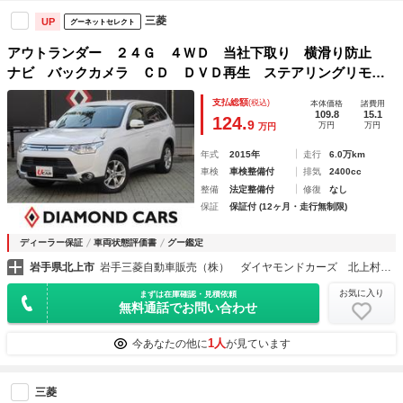
三菱
UP
グーネットセレクト
アウトランダー ２４Ｇ ４ＷＤ 当社下取り 横滑り防止
ナビ バックカメラ ＣＤ ＤＶＤ再生 ステアリングリモコ
ン 追従クルーズコントロール ｂｌｕｅｔｏｏｔｈ接続
支払総額
(税込)
本体価格
諸費用
109.8
15.1
124.
9
万円
万円
万円
年式
2015年
走行
6.0万km
車検
車検整備付
排気
2400cc
整備
法定整備付
修復
なし
保証
保証付 (12ヶ月・走行無制限)
ディーラー保証
車両状態評価書
グー鑑定
岩手県北上市
岩手三菱自動車販売（株） ダイヤモンドカーズ 北上村崎野
お気に入り
まずは在庫確認・見積依頼
無料通話でお問い合わせ
1人
今あなたの他に
が見ています
三菱