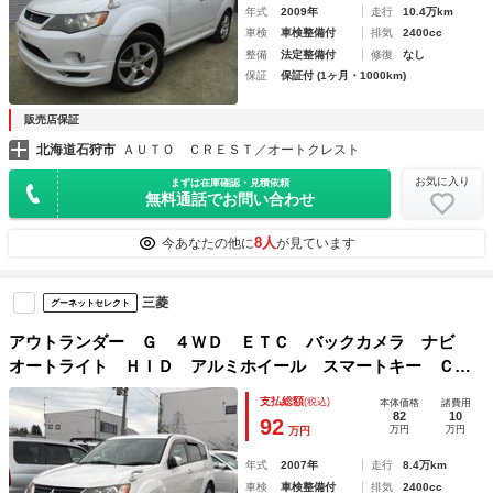
年式
2009年
走行
10.4万km
車検
車検整備付
排気
2400cc
整備
法定整備付
修復
なし
保証
保証付 (1ヶ月・1000km)
販売店保証
北海道石狩市
ＡＵＴＯ ＣＲＥＳＴ／オートクレスト
お気に入り
まずは在庫確認・見積依頼
無料通話でお問い合わせ
8人
今あなたの他に
が見ています
三菱
グーネットセレクト
アウトランダー Ｇ ４ＷＤ ＥＴＣ バックカメラ ナビ
オートライト ＨＩＤ アルミホイール スマートキー ＣＶ
Ｔ 盗難防止システム 衝突安全ボディ 記録簿 ＡＢＳ
支払総額
(税込)
本体価格
諸費用
ＥＳＣ エアコン 夏冬タイヤホイール付
82
10
92
万円
万円
万円
年式
2007年
走行
8.4万km
車検
車検整備付
排気
2400cc