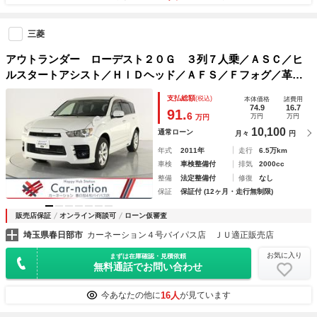
三菱
アウトランダー ローデスト２０Ｇ ３列７人乗／ＡＳＣ／ヒ
ルスタートアシスト／ＨＩＤヘッド／ＡＦＳ／Ｆフォグ／革巻
きステアリング／ハーフレザーシート／Ｃｌａｒｉｏｎ製ナビ
支払総額
(税込)
本体価格
諸費用
／フルセグＴＶ／ＤＶＤ再生／Ｂｌｕｅｔｏｏｔｈ／バックカ
74.9
16.7
91.
6
万円
万円
万円
メラ
10,100
通常ローン
月々
円
年式
2011年
走行
6.5万km
車検
車検整備付
排気
2000cc
整備
法定整備付
修復
なし
保証
保証付 (12ヶ月・走行無制限)
販売店保証
オンライン商談可
ローン仮審査
埼玉県春日部市
カーネーション４号バイパス店 ＪＵ適正販売店
お気に入り
まずは在庫確認・見積依頼
無料通話でお問い合わせ
16人
今あなたの他に
が見ています