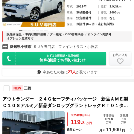
年式
2013年
走行
3.9万km
車検
車検整備付
排気
2400cc
整備
法定整備付
修復
なし
保証
保証付 (6ヶ月・走行無制限)
販売店保証
車両状態評価書
グー鑑定
OBD診断済み
オンライン商談可
オプション見積り可
愛知県小牧市
ＳＵＶ専門店 ファイントラスト小牧店
お気に入り
まずは在庫確認・見積依頼
無料通話でお問い合わせ
23人
今あなたの他に
が見ています
三菱
NEW
アウトランダー ２４Ｇセーフティパッケージ 新品ＡＭＥ製
Ｃ１０Ｓアルミ／新品ダンロップグラントレックＲＴ０１タイ
ヤ／ナビ／フルセグＴＶ／ＣＤ／ＤＶＤ／ＢＴオーディオ／バ
支払総額
(税込)
本体価格
諸費用
ックカメラ／ＥＴＣ／ステアリングスイッチ／クルコン／パド
109.8
10
119.
8
万円
万円
万円
ル／アイスト
11,900
通常ローン
月々
円