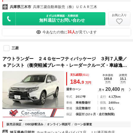
兵庫県三木市
兵庫三菱自動車販売（株）ＵＣＡＲ三木
お気に入り
まずは在庫確認・見積依頼
無料通話でお問い合わせ
16人
今あなたの他に
が見ています
三菱
アウトランダー ２４Ｇセーフティパッケージ ３列７人乗／
ｅアシスト（衝突軽減ブレーキ・レーダークルーズ・車線逸脱
警報・オートハイビーム）／ＬＥＤヘッドランプ／ステアリン
支払総額
(税込)
本体価格
諸費用
グヒーター／純正イクリプスナビ（ＣＤ・ＤＶＤ・フルセグ・
169.8
15.1
184.
9
万円
万円
万円
Ｂｌｕｅｔｏｏｔｈ）
20,400
通常ローン
月々
円
年式
2017年
走行
4.1万km
車検
車検整備付
排気
2400cc
整備
法定整備付
修復
なし
保証
保証付 (12ヶ月・走行無制限)
販売店保証
OBD診断済み
オンライン商談可
ローン仮審査
埼玉県春日部市
カーネーション４号バイパス店 ＪＵ適正販売店