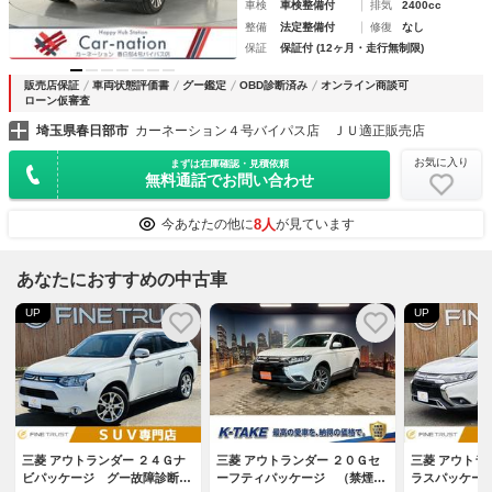
車検
車検整備付
排気
2400cc
整備
法定整備付
修復
なし
保証
保証付 (12ヶ月・走行無制限)
販売店保証
車両状態評価書
グー鑑定
OBD診断済み
オンライン商談可
ローン仮審査
埼玉県春日部市
カーネーション４号バイパス店 ＪＵ適正販売店
お気に入り
まずは在庫確認・見積依頼
無料通話でお問い合わせ
8人
今あなたの他に
が見ています
あなたにおすすめの中古車
UP
UP
三菱 アウトランダー ２４Ｇナ
三菱 アウトランダー ２０Ｇセ
三菱 アウトラ
ビパッケージ グー故障診断実
ーフティパッケージ （禁煙
ラスパッケー