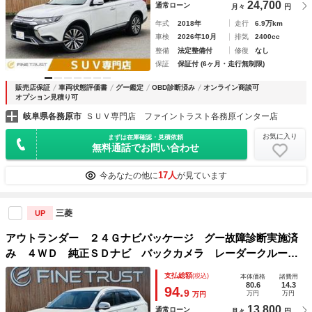
24,700
通常ローン
月々
円
年式
2018年
走行
6.9万km
車検
2026年10月
排気
2400cc
整備
法定整備付
修復
なし
保証
保証付 (6ヶ月・走行無制限)
販売店保証
車両状態評価書
グー鑑定
OBD診断済み
オンライン商談可
オプション見積り可
岐阜県各務原市
ＳＵＶ専門店 ファイントラスト各務原インター店
お気に入り
まずは在庫確認・見積依頼
無料通話でお問い合わせ
17人
今あなたの他に
が見ています
三菱
UP
アウトランダー ２４Ｇナビパッケージ グー故障診断実施済
み ４ＷＤ 純正ＳＤナビ バックカメラ レーダークルーズ
コントロール フルセグＴＶ ＨＩＤヘッドライト ＥＴＣ
支払総額
(税込)
本体価格
諸費用
純正１８インチアルミホイール ブルートゥース アイドリン
80.6
14.3
94.
9
万円
万円
万円
グストップ
13,800
通常ローン
月々
円