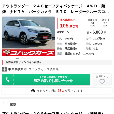
アウトランダー ２４Ｇセーフティパッケージ ４ＷＤ 禁
煙 ナビＴＶ バックカメラ ＥＴＣ レーダークルーズコン
トロール スマートキー プッシュスタート ＤＶＤ再生 純
支払総額
(税込)
本体価格
諸費用
正１８アルミホイール
96
9.8
105.
8
万円
万円
万円
6,800
通常ローン
月々
円
年式
2015年
走行
10.3万km
車検
車検整備付
排気
2400cc
整備
法定整備付
修復
なし
保証
保証付 (1ヶ月・1000km)
販売店保証
オンライン商談可
岐阜県岐阜市
コバックカーズ岐阜店
お気に入り
まずは在庫確認・見積依頼
無料通話でお問い合わせ
16人
今あなたの他に
が見ています
三菱
アウトランダー ２０Ｇセーフティパッケージ （禁煙車）