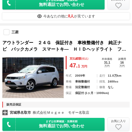
無料通話でお問い合わせ
8人
今あなたの他に
が見ています
三菱
アウトランダー ２４Ｇ 保証付き 車検整備付き 純正ナ
ビ バックカメラ スマートキ― ＨＩＤヘッドライト フォ
グランプ オートライト 純正アルミホイール ３列シート
支払総額
(税込)
本体価格
諸費用
４ＷＤ ドライブレコーダー
31.1
16
47.
1
万円
万円
万円
年式
2009年
走行
11.0万km
車検
車検整備付
排気
2400cc
整備
法定整備付
修復
なし
保証
保証付 (1ヶ月・1000km)
販売店保証
宮城県名取市
株式会社Ｍｏｇｅｅ モギー名取店
お気に入り
まずは在庫確認・見積依頼
無料通話でお問い合わせ