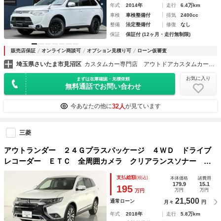
年式
2014年
走行
6.4万km
車検
車検整備付
排気
2400cc
整備
法定整備付
修復
なし
保証
保証付 (12ヶ月・走行無制限)
販売店保証
オンライン商談可
オプション見積り可
ローン仮審査
埼玉県さいたま市見沼区
カスタムカー専門店 アウトドアカスタムカー専門店 新品パーツ オールペイント クドウキカク ｋｕｄｏｋｉｋａｋｕ デリカＤ５／エクストレイル／アウトランダー／プロボックス専門店
お気に入り
まずは在庫確認・見積依頼
無料通話でお問い合わせ
32人
今あなたの他に
が見ています
三菱
アウトランダー ２４Ｇプラスパッケージ ４ＷＤ ドライブ
レコーダー ＥＴＣ 全周囲カメラ クリアランスソナー オ
ートクルーズコントロール レーンアシスト 衝突被害軽減シ
支払総額
(税込)
本体価格
諸費用
ステム ナビ ＴＶ オートマチックハイビーム オートライ
179.9
15.1
195
万円
万円
万円
ト
21,500
通常ローン
月々
円
年式
2018年
走行
5.8万km