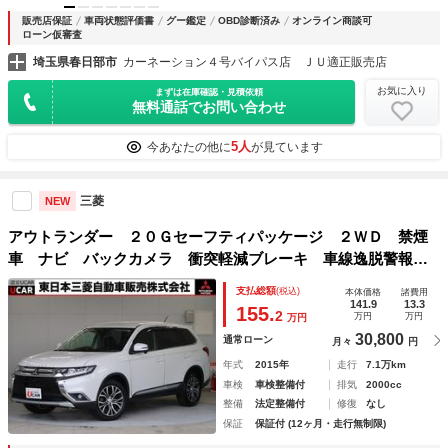
販売店保証
車両状態評価書
グー鑑定
OBD診断済み
オンライン商談可
ローン仮審査
埼玉県春日部市
カーネーション４号バイパス店 ＪＵ適正販売店
お気に入り
まずは在庫確認・見積依頼
無料通話でお問い合わせ
5人
今あなたの他に
が見ています
三菱
NEW
アウトランダー ２０Ｇセーフティパッケージ ２ＷＤ 禁煙
車 ナビ バックカメラ 衝突軽減ブレーキ 車線逸脱警報
アイドリングストップ スマートキー２個 Ｂｌｕｅｔｏｏｔ
支払総額
(税込)
本体価格
諸費用
ｈ ＣＤ ＤＶＤ再生 後期型モデル １年間走行距離無制限
141.9
13.3
155.
2
万円
万円
万円
三菱認定中古車保証
30,800
通常ローン
月々
円
年式
2015年
走行
7.1万km
車検
車検整備付
排気
2000cc
整備
法定整備付
修復
なし
保証
保証付 (12ヶ月・走行無制限)