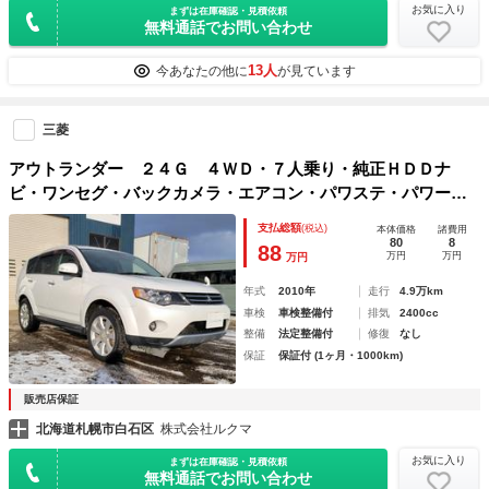
お気に入り
まずは在庫確認・見積依頼
無料通話でお問い合わせ
13人
今あなたの他に
が見ています
三菱
アウトランダー ２４Ｇ ４ＷＤ・７人乗り・純正ＨＤＤナ
ビ・ワンセグ・バックカメラ・エアコン・パワステ・パワーウ
インドウ
支払総額
(税込)
本体価格
諸費用
80
8
88
万円
万円
万円
年式
2010年
走行
4.9万km
車検
車検整備付
排気
2400cc
整備
法定整備付
修復
なし
保証
保証付 (1ヶ月・1000km)
販売店保証
北海道札幌市白石区
株式会社ルクマ
お気に入り
まずは在庫確認・見積依頼
無料通話でお問い合わせ