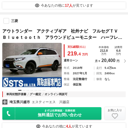
17人
今あなたの他に
が見ています
三菱
アウトランダー アクティブギア 社外ナビ フルセグＴＶ
Ｂｌｕｅｔｏｏｔｈ アラウンドビューモニター ハーフレザ
ーシート ＬＥＤヘッドライト 純正１８インチＡＷ ステア
支払総額
(税込)
本体価格
諸費用
ヒーター レーダークルーズ スマートキー 予備キー ＥＴ
212.8
6.6
219.
4
万円
万円
万円
Ｃ車載器
20,400
通常ローン
月々
円
年式
2018年
走行
5.4万km
車検
2027年1月
排気
2400cc
整備
法定整備付
修復
なし
保証
保証無
車両状態評価書
グー鑑定
オンライン商談可
埼玉県川越市
エスティーエス 川越店
お気に入り
まずは在庫確認・見積依頼
無料通話でお問い合わせ
4人
今あなたの他に
が見ています