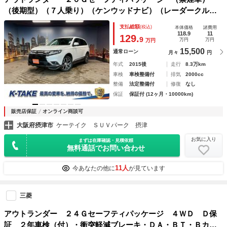
（後期型）（７人乗り）（ケンウッドナビ）（レーダークルー
ズ）（パドルシフト）（スマートキー）（ＬＥＤヘッドライ
支払総額
(税込)
本体価格
諸費用
ト）（Ｂｌｕｅｔｏｏｔｈオーディオ）（ＥＴＣ）（純正１８
118.9
11
129.
9
万円
万円
万円
インチＡＷ）
15,500
通常ローン
月々
円
年式
2015後
走行
8.3万km
車検
車検整備付
排気
2000cc
整備
法定整備付
修復
なし
保証
保証付 (12ヶ月・10000km)
販売店保証
オンライン商談可
大阪府摂津市
ケーテイク ＳＵＶパーク 摂津
お気に入り
まずは在庫確認・見積依頼
無料通話でお問い合わせ
11人
今あなたの他に
が見ています
三菱
アウトランダー ２４Ｇセーフティパッケージ ４ＷＤ Ｄ保
証 ２年車検（付）・衝突軽減ブレーキ・ＤＡ・ＢＴ・Ｂカメ