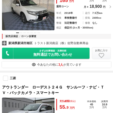
165
万円
万円
万円
18,900
通常ローン
月々
円
年式
2018年
走行
7.5万km
車検
車検整備付
排気
2400cc
整備
法定整備付
修復
なし
保証
保証付 (3ヶ月・3000km)
販売店保証
ローン仮審査
新潟県新潟市南区
トラスト新潟南店（株）佐野自動車商会
お気に入り
まずは在庫確認・見積依頼
無料通話でお問い合わせ
3人
今あなたの他に
が見ています
三菱
アウトランダー ローデスト２４Ｇ サンルーフ・ナビ・Ｔ
Ｖ・バックカメラ・スマートキー
支払総額
(税込)
本体価格
諸費用
45
10.9
55.
9
万円
万円
万円