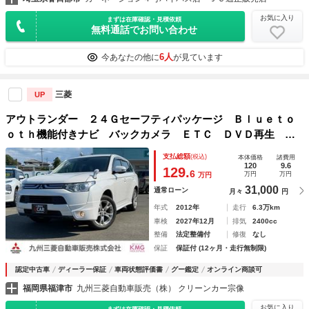
お気に入り
まずは在庫確認・見積依頼
無料通話でお問い合わせ
6人
今あなたの他に
が見ています
三菱
UP
アウトランダー ２４Ｇセーフティパッケージ Ｂｌｕｅｔｏ
ｏｔｈ機能付きナビ バックカメラ ＥＴＣ ＤＶＤ再生 ア
ルミホイール イモビライザー 地デジＴＶ ナビＴＶ ＡＷ
支払総額
(税込)
本体価格
諸費用
Ｄ オートクルーズコントロール スマートキー メモリナ
120
9.6
129.
6
万円
万円
万円
ビ オートエアコン
31,000
通常ローン
月々
円
年式
2012年
走行
6.3万km
車検
2027年12月
排気
2400cc
整備
法定整備付
修復
なし
保証
保証付 (12ヶ月・走行無制限)
認定中古車
ディーラー保証
車両状態評価書
グー鑑定
オンライン商談可
福岡県福津市
九州三菱自動車販売（株） クリーンカー宗像
お気に入り
まずは在庫確認・見積依頼