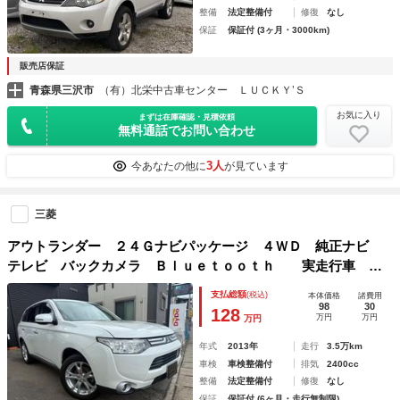
整備
法定整備付
修復
なし
保証
保証付 (3ヶ月・3000km)
販売店保証
青森県三沢市
（有）北栄中古車センター ＬＵＣＫＹ’Ｓ
お気に入り
まずは在庫確認・見積依頼
無料通話でお問い合わせ
3人
今あなたの他に
が見ています
三菱
アウトランダー ２４Ｇナビパッケージ ４ＷＤ 純正ナビ
テレビ バックカメラ Ｂｌｕｅｔｏｏｔｈ 実走行車 Ｅ
ＴＣ アイドリングストップ プッシュスターター スマー
支払総額
(税込)
本体価格
諸費用
トキーｘ２ １８インチホイール ステアリングスイッチ
98
30
128
万円
万円
万円
年式
2013年
走行
3.5万km
車検
車検整備付
排気
2400cc
整備
法定整備付
修復
なし
保証
保証付 (6ヶ月・走行無制限)