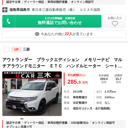
認定中古車
ディーラー保証
車両状態評価書
オンライン商談可
福島県福島市
東日本三菱自動車販売（株） ＵＣＡＲ福島
お気に入り
まずは在庫確認・見積依頼
無料通話でお問い合わせ
22人
今あなたの他に
が見ています
三菱
UP
アウトランダー ブラックエディション メモリーナビ マル
チアラウンドモニター ＥＴＣ ハンドルヒーター シートヒ
ーター オートホールド ＬＥＤヘッドライト パドルシフ
支払総額
(税込)
本体価格
諸費用
ト パーキングソナー ＥＴＣ ステアリングリモコン クル
269.8
15.7
285.
5
万円
万円
万円
ーズコントロール
年式
2019年
走行
3.9万km
車検
車検整備付
排気
2400cc
整備
法定整備付
修復
なし
保証
保証付 (12ヶ月・走行無制限)
認定中古車
ディーラー保証
車両状態評価書
OBD診断済み
オンライン商談可
オプション見積り可