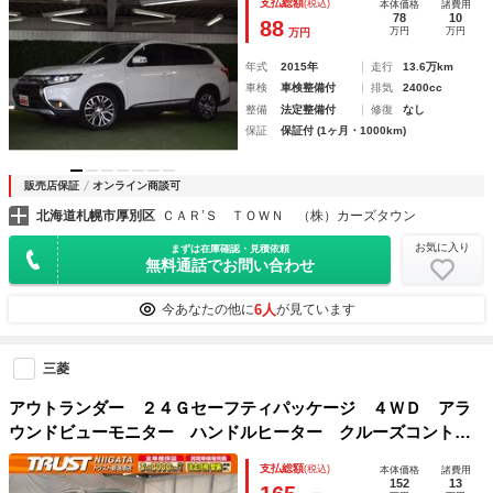
支払総額
(税込)
本体価格
諸費用
人乗り／純正１８インチＡＷ／ＬＥＤヘッドライト／ＥＴＣ車
78
10
88
万円
万円
万円
載器
年式
2015年
走行
13.6万km
車検
車検整備付
排気
2400cc
整備
法定整備付
修復
なし
保証
保証付 (1ヶ月・1000km)
販売店保証
オンライン商談可
北海道札幌市厚別区
ＣＡＲ’Ｓ ＴＯＷＮ （株）カーズタウン
お気に入り
まずは在庫確認・見積依頼
無料通話でお問い合わせ
6人
今あなたの他に
が見ています
三菱
アウトランダー ２４Ｇセーフティパッケージ ４ＷＤ アラ
ウンドビューモニター ハンドルヒーター クルーズコントロ
ール パドルシフト ＬＥＤヘッドライト フォグランプ 社
支払総額
(税込)
本体価格
諸費用
外ナビ フルセグＴＶ ＢＴオーディオ ＥＴＣ ドラレコ
152
13