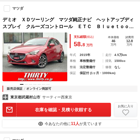
マツダ
デミオ ＸＤツーリング マツダ純正ナビ ヘットアップディ
スプレイ クルーズコントロール ＥＴＣ Ｂｌｕｅｔｏｏｔ
ｈ プッシュスタート ＬＥＤライト フォグ 禁煙車 オー
支払総額
(税込)
本体価格
諸費用
トライト ディーゼルターボ
46
12.8
58.
8
万円
万円
万円
年式
2015年
走行
4.5万km
車検
車検整備付
排気
1500cc
整備
法定整備付
修復
なし
保証
保証付 (1ヶ月・1000km)
販売店保証
オンライン商談可
東京都武蔵村山市
サーティー西東京
お気に入り
在庫を確認・見積り依頼する
11人
今あなたの他に
が見ています