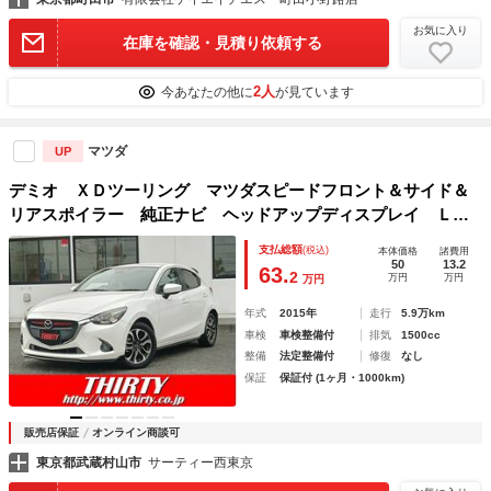
お気に入り
在庫を確認・見積り依頼する
2人
今あなたの他に
が見ています
マツダ
UP
デミオ ＸＤツーリング マツダスピードフロント＆サイド＆
リアスポイラー 純正ナビ ヘッドアップディスプレイ ＬＥ
Ｄヘッドライト クルーズ ＥＴＣ ドラレコ スマートキー
支払総額
(税込)
本体価格
諸費用
50
13.2
63.
2
万円
万円
万円
年式
2015年
走行
5.9万km
車検
車検整備付
排気
1500cc
整備
法定整備付
修復
なし
保証
保証付 (1ヶ月・1000km)
販売店保証
オンライン商談可
東京都武蔵村山市
サーティー西東京