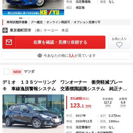
整備
法定整備無
修復
なし
保証
保証無
車両状態評価書
グー鑑定
オンライン商談可
オプション見積り可
東京都町田市
（株）ケーユー 本店
お気に入り
在庫を確認・見積り依頼する
3人
今あなたの他に
が見ています
マツダ
NEW
デミオ １３Ｓツーリング ワンオーナー 衝突軽減ブレー
キ 車線逸脱警報システム 交通標識認識システム 純正ナ
ビ カメラ ＢＴ接続 ＥＴＣ 前後ドラレコ 純正１５イン
支払総額
(税込)
本体価格
諸費用
チアルミホイール シートヒーター 純正フロアマット スペ
117.2
5.9
123.
1
万円
万円
万円
アキー
年式
2017年
走行
3.2万km
車検
2026年12月
排気
1300cc
整備
法定整備付
修復
なし
保証
保証付 (3ヶ月・走行無制限)