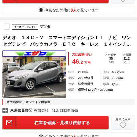
8人
今あなたの他に
が見ています
マツダ
グーネットセレクト
デミオ １３Ｃ－Ｖ スマートエディションＩＩ ナビ ワン
セグテレビ バックカメラ ＥＴＣ キーレス １４インチア
ルミホイール ルーフスポイラー
支払総額
(税込)
本体価格
諸費用
35
11.2
46.
2
万円
万円
万円
年式
2013年
走行
5.2万km
車検
2027年3月
排気
1300cc
整備
法定整備付
修復
なし
保証
保証付 (3ヶ月・3000km)
販売店保証
オンライン商談可
東京都葛飾区
有限会社 江沢自動車販売
お気に入り
在庫を確認・見積り依頼する
5人
今あなたの他に
が見ています