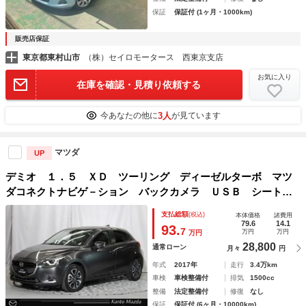
保証
保証付 (1ヶ月・1000km)
販売店保証
東京都東村山市
（株）セイロモータース 西東京支店
お気に入り
在庫を確認・見積り依頼する
3人
今あなたの他に
が見ています
マツダ
UP
デミオ １．５ ＸＤ ツーリング ディーゼルターボ マツ
ダコネクトナビゲ－ション バックカメラ ＵＳＢ シートヒ
ーター ＥＴＣ ２オーナー車 パワーウィンドウ オートＬ
支払総額
(税込)
本体価格
諸費用
ＥＤ イモビライザー ＤＳＣ アドバンスキー Ｂトゥー
79.6
14.1
93.
7
万円
万円
万円
ス クルーズＣ ナビＴＶ ＰＳ
28,800
通常ローン
月々
円
年式
2017年
走行
3.4万km
車検
車検整備付
排気
1500cc
整備
法定整備付
修復
なし
保証
保証付 (6ヶ月・10000km)