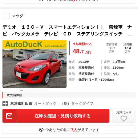
マツダ
デミオ １３Ｃ－Ｖ スマートエディションＩＩ 禁煙車 ナ
ビ バックカメラ テレビ ＣＤ ステアリングスイッチ キ
ーレスエントリー プライバシーガラス アームレスト ＡＢ
支払総額
(税込)
本体価格
諸費用
Ｓ ダブルエアバッグ ドライブレコーダ
36.3
12.4
48.
7
万円
万円
万円
年式
2013年
走行
3.4万km
車検
車検整備付
排気
1300cc
整備
法定整備付
修復
なし
保証
保証付 (1ヶ月・1000km)
販売店保証
東京都町田市
オートダック （株）ダックダイブ
お気に入り
在庫を確認・見積り依頼する
3人
今あなたの他に
が見ています