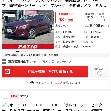
デミオ １５Ｓノーブルクリムゾン 衝突軽減 レーンキー
プ 障害物センサー ナビ フルセグ 全周囲カメラ Ｆカメ
ラ サイドカメラ Ｂカメラ Ｂｌｕｅｔｏｏｔｈオーディ
支払総額
(税込)
本体価格
諸費用
オ ＥＴＣ Ｉストップ ＬＥＤヘッドライト ＡＷ１５イン
86.3
12
98.
3
万円
万円
万円
チ スマキー
5,900
通常ローン
月々
円
年式
2018年
走行
4.6万km
車検
車検整備付
排気
1500cc
整備
法定整備付
修復
なし
保証
保証付 (1ヶ月・1000km)
販売店保証
オンライン商談可
ローン仮審査
東京都東村山市
パティオ東村山店 ㈱パティオ
お気に入り
在庫を確認・見積り依頼する
11人
今あなたの他に
が見ています
マツダ
NEW
デミオ １３Ｓ ＬＥＤ ＥＴＣ ドラレコ シートヒータ
ー ＤＶＤプレーヤー 前後ソナー スマ－トキ－ 盗難防止