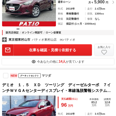
5,900
通常ローン
月々
円
年式
2018年
走行
2.4万km
車検
車検整備付
排気
1300cc
整備
法定整備付
修復
なし
保証
保証付 (1ヶ月・1000km)
販売店保証
オンライン商談可
ローン仮審査
東京都東村山市
パティオ東村山店 ㈱パティオ
お気に入り
在庫を確認・見積り依頼する
14人
今あなたの他に
が見ています
マツダ
NEW
グーネットセレクト
デミオ １．５ ＸＤ ツーリング ディーゼルターボ ７イ
ンチＷＶＧＡセンターディスプレイ・車線逸脱警報システム
付 ｉ－ｓｔｏｐ ＢＴ接続 サイドエアバッグ 横滑防止装
支払総額
(税込)
本体価格
諸費用
置 アドバンスドキー 盗難防止 パワステ ＬＥＤライト
83.2
12.8
96
万円
万円
万円
エアバック キーレス ＴＶ
年式
2016年
走行
3.9万km