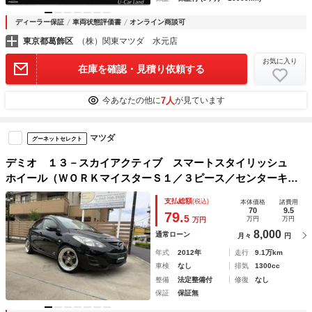
ディーラー保証
車両状態評価書
オンライン商談可
東京都葛飾区
（株）関東マツダ 水元店
お気に入り
在庫を確認・見積り依頼する
7人
今あなたの他に
が見ています
マツダ
グーネットセレクト
デミオ １３－スカイアクティブ スマートスタイリッシュ
ホイール（ＷＯＲＫマイスターＳ１／３ピース／センターキャ
ップ）、ＲＳＲ車高調、フジツボマフラー、リアベンツ仕様、
支払総額
(税込)
本体価格
諸費用
１１ｉｎｃナビ／テレビ、ドライブレコーダー、前後速度取締
70
9.5
79.
5
万円
万円
万円
機、ＭＯＭＯステアリング
8,000
通常ローン
月々
円
年式
2012年
走行
9.1万km
車検
なし
排気
1300cc
整備
法定整備付
修復
なし
保証
保証無