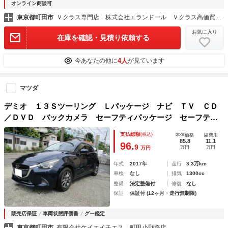
オンライン商談可
東京都町田市
Ｖクラス専門店 株式会社エランドール Ｖクラス高価買取中
お気に入り
在庫を確認・見積り依頼する
4人
今あなたの他に
が見ています
マツダ
デミオ １３Ｓツーリング Ｌパッケージ ナビ ＴＶ ＣＤ
／ＤＶＤ バックカメラ セーフティパッケージ セーフティ
クルーズパッケージ レーダークルーズコントロール ワンオ
支払総額
(税込)
本体価格
諸費用
ーナー
85.8
11.1
96.
9
万円
万円
万円
年式
2017年
走行
3.3万km
車検
なし
排気
1300cc
整備
法定整備付
修復
なし
保証
保証付 (12ヶ月・走行無制限)
販売店保証
車両状態評価書
グー鑑定
東京都町田市
有限会社ケイエイチエス 町田小野路店