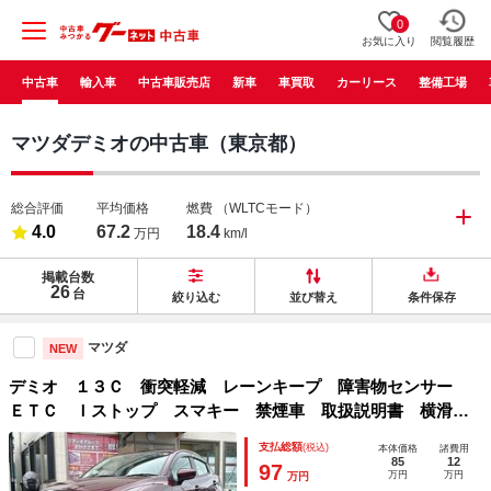
0
お気に入り
閲覧履歴
中古車
輸入車
中古車販売店
新車
車買取
カーリース
整備工場
マツダデミオの中古車（東京都）
総合評価
平均価格
燃費
（WLTCモード）
4.0
67.2
18.4
万円
km/l
掲載台数
26
台
絞り込む
並び替え
条件保存
マツダ
NEW
デミオ １３Ｃ 衝突軽減 レーンキープ 障害物センサー
ＥＴＣ Ｉストップ スマキー 禁煙車 取扱説明書 横滑り
防止 ＡＢＳ オートライト 電格ミラー ＣＤ 運転席エア
支払総額
(税込)
本体価格
諸費用
バッグ 助手席エアバッグ サイドエアバッグ
85
12
97
万円
万円
万円