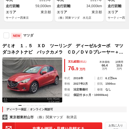
年式
2015年
年式
2017年
年式
ー ＤＳＣ アドバンスキー
ルターボ
走行距離
59,000km
走行距離
34,000km
走行距離
Ｂトゥース クルーズＣ ナビ
エリア
東京都
ＴＶ ＰＳ
エリア
東京都
エリア
サーティー西東京
（株）関東マツダ 水元店
サーティー西東
マツダ
NEW
デミオ １．５ ＸＤ ツーリング ディーゼルターボ マツ
ダコネクトナビ バックカメラ ＣＤ／ＤＶＤプレーヤー＋地
上デジタルＴＶチューナー（フルセグ） ＥＴＣ２．０ ｉ－
支払総額
(税込)
本体価格
諸費用
ｓｔｏｐ ＢＴ接続 サイドエアバッグ 横滑防止装置 アド
66.4
10.5
76.
9
万円
万円
万円
バンスドキー ナビＴＶ
年式
2016年
走行
6.2万km
車検
2027年2月
排気
1500cc
整備
法定整備付
修復
なし
保証
保証付 (6ヶ月・10000km)
ディーラー保証
オンライン商談可
東京都東村山市
（株）関東マツダ 秋津店
お気に入り
在庫を確認・見積り依頼する