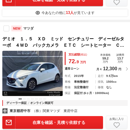
13人
今あなたの他に
が見ています
マツダ
NEW
デミオ １．５ ＸＤ ミッド センチュリー ディーゼルタ
ーボ ４ＷＤ バックカメラ ＥＴＣ シートヒーター Ｃ
Ｄ・ＤＶＤ フルセグ ＬＥＤヘッドライト スマートキー
支払総額
(税込)
本体価格
諸費用
バックカメラ 衝突軽減 Ｂｌｕｅｔｏｏｔｈ ４ＷＤ クル
59.2
13.7
72.
9
万円
万円
万円
コン ＥＴＣ シートヒーター ＤＶＤ再生
12,300
通常ローン
月々
円
年式
2015年
走行
9.5万km
車検
車検整備付
排気
1500cc
整備
法定整備付
修復
なし
保証
保証付 (6ヶ月・10000km)
ディーラー保証
オンライン商談可
東京都府中市
（株）関東マツダ 東府中店
お気に入り
在庫を確認・見積り依頼する