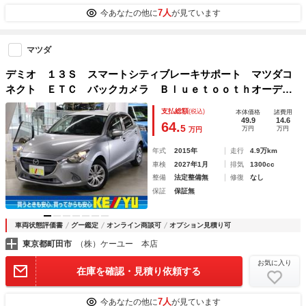
7人
今あなたの他に
が見ています
マツダ
デミオ １３Ｓ スマートシティブレーキサポート マツダコ
ネクト ＥＴＣ バックカメラ Ｂｌｕｅｔｏｏｔｈオーディ
オ ＵＳＢ・ＡＵＸ端子 アイドリングストップ 横滑り防
支払総額
(税込)
本体価格
諸費用
止 スマートキー スペアキー・記録簿・取扱説明書有
49.9
14.6
64.
5
万円
万円
万円
年式
2015年
走行
4.9万km
車検
2027年1月
排気
1300cc
整備
法定整備無
修復
なし
保証
保証無
車両状態評価書
グー鑑定
オンライン商談可
オプション見積り可
東京都町田市
（株）ケーユー 本店
お気に入り
在庫を確認・見積り依頼する
7人
今あなたの他に
が見ています