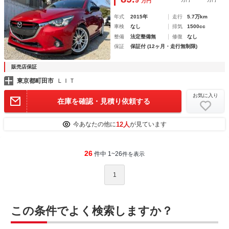
万円
年式
2015年
走行
5.7万km
車検
なし
排気
1500cc
整備
法定整備無
修復
なし
保証
保証付 (12ヶ月・走行無制限)
販売店保証
東京都町田市
ＬＩＴ
お気に入り
在庫を確認・見積り依頼する
12人
今あなたの他に
が見ています
26
件中 1~26
件を表示
1
この条件でよく検索しますか？