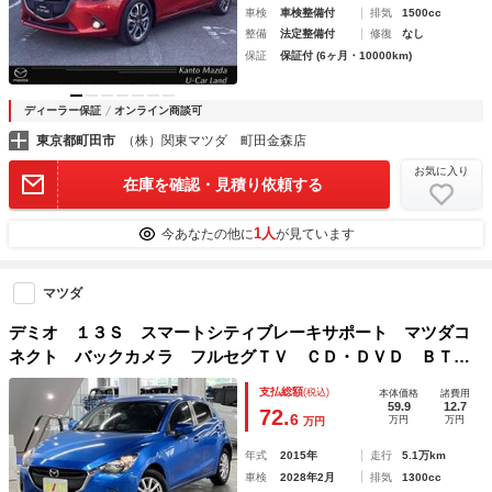
車検
車検整備付
排気
1500cc
整備
法定整備付
修復
なし
保証
保証付 (6ヶ月・10000km)
ディーラー保証
オンライン商談可
東京都町田市
（株）関東マツダ 町田金森店
お気に入り
在庫を確認・見積り依頼する
1人
今あなたの他に
が見ています
マツダ
デミオ １３Ｓ スマートシティブレーキサポート マツダコ
ネクト バックカメラ フルセグＴＶ ＣＤ・ＤＶＤ ＢＴオ
ーディオ ＥＴＣ ＵＳＢ端子 社外１５ＡＷ アイドリング
支払総額
(税込)
本体価格
諸費用
ストップ スマートキー スペアキー・記録簿有
59.9
12.7
72.
6
万円
万円
万円
年式
2015年
走行
5.1万km
車検
2028年2月
排気
1300cc