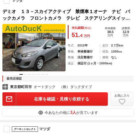
マツダ
デミオ １３－スカイアクティブ 禁煙車１オーナ ナビ バ
ックカメラ フロントカメラ テレビ ステアリングスイッ
チ スマートキー ドライブレコーダ ＥＴＣ オートエアコ
支払総額
(税込)
本体価格
諸費用
ン オートワイパ ドアバイザ トラクションコントロール
38.5
12.9
51.
4
万円
万円
万円
年式
2012年
走行
2.7万km
車検
車検整備付
排気
1300cc
整備
法定整備付
修復
なし
保証
保証付 (1ヶ月・1000km)
販売店保証
東京都町田市
オートダック （株）ダックダイブ
お気に入り
在庫を確認・見積り依頼する
3人
今あなたの他に
が見ています
マツダ
グーネットセレクト