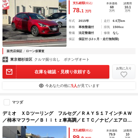
支払総額
(税込)
本体価格
諸費用
ト ポップアップディスプレイ
68
10.1
78.
1
万円
万円
万円
年式
2015年
走行
6.0万km
車検
車検整備付
排気
1500cc
整備
法定整備付
修復
なし
保証
保証付 (12ヶ月・走行無制限)
販売店保証
ローン仮審査
東京都杉並区
クルマ掘り出し ボナンザオート
お気に入り
在庫を確認・見積り依頼する
5人
今あなたの他に
が見ています
マツダ
デミオ ＸＤツーリング フルセグ／ＲＡＹＳ１７インチＡＷ
／柿本マフラー／Ｂｌｉｔｚ車高調／ＥＴＣ／ナビ／エアロ／
社外ステアリング
支払総額
(税込)
本体価格
諸費用
79.9
10
89.
9
万円
万円