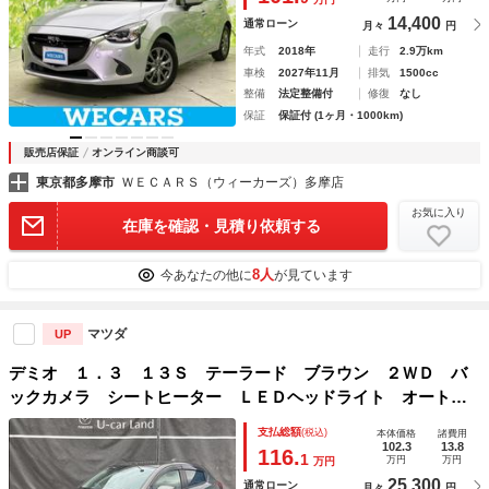
14,400
通常ローン
月々
円
年式
2018年
走行
2.9万km
車検
2027年11月
排気
1500cc
整備
法定整備付
修復
なし
保証
保証付 (1ヶ月・1000km)
販売店保証
オンライン商談可
東京都多摩市
ＷＥＣＡＲＳ（ウィーカーズ）多摩店
お気に入り
在庫を確認・見積り依頼する
8人
今あなたの他に
が見ています
マツダ
UP
デミオ １．３ １３Ｓ テーラード ブラウン ２ＷＤ バ
ックカメラ シートヒーター ＬＥＤヘッドライト オートラ
イト １５インチアルミ 専用グランリュクス素材ライトブラ
支払総額
(税込)
本体価格
諸費用
ウンシート ＣＤＤＶＤＴＶ 社外２カメラドライブレコーダ
102.3
13.8
116.
1
万円
万円
万円
ー（保証外） Ｂカメラ
25,300
通常ローン
月々
円