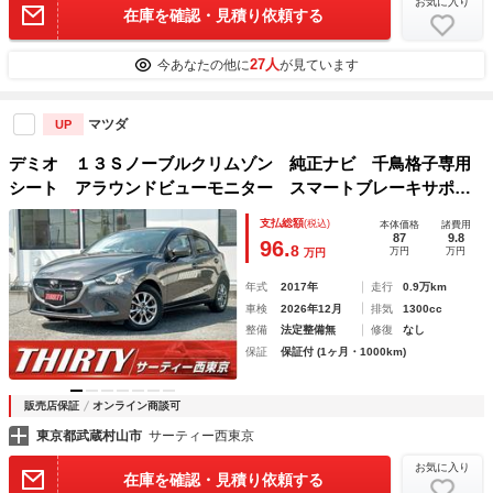
お気に入り
在庫を確認・見積り依頼する
27人
今あなたの他に
が見ています
マツダ
UP
デミオ １３Ｓノーブルクリムゾン 純正ナビ 千鳥格子専用
シート アラウンドビューモニター スマートブレーキサポー
ト シートヒーター レーダークルーズ 障害物センサー ド
支払総額
(税込)
本体価格
諸費用
ラレコ ブラインドスポットモニター 禁煙車 ＥＴＣ
87
9.8
96.
8
万円
万円
万円
年式
2017年
走行
0.9万km
車検
2026年12月
排気
1300cc
整備
法定整備無
修復
なし
保証
保証付 (1ヶ月・1000km)
販売店保証
オンライン商談可
東京都武蔵村山市
サーティー西東京
お気に入り
在庫を確認・見積り依頼する