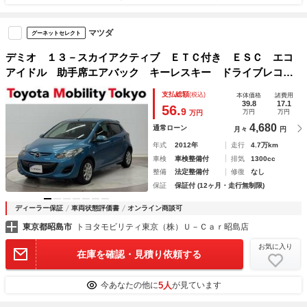
マツダ
グーネットセレクト
デミオ １３－スカイアクティブ ＥＴＣ付き ＥＳＣ エコ
アイドル 助手席エアバック キーレスキー ドライブレコー
ダ エアコン パワーステアリング ＡＢＳ アドバンストキ
支払総額
(税込)
本体価格
諸費用
ー エアバック ＰＷ アルミホイール 盗難防止装置
39.8
17.1
56.
9
万円
万円
万円
4,680
通常ローン
月々
円
年式
2012年
走行
4.7万km
車検
車検整備付
排気
1300cc
整備
法定整備付
修復
なし
保証
保証付 (12ヶ月・走行無制限)
ディーラー保証
車両状態評価書
オンライン商談可
東京都昭島市
トヨタモビリティ東京（株）Ｕ－Ｃａｒ昭島店
お気に入り
在庫を確認・見積り依頼する
5人
今あなたの他に
が見ています