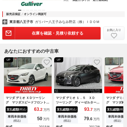
販売店保証
オンライン商談可
東京都八王子市
ガリバー八王子みなみ野店（株）ＩＤＯＭ
お気に入り
在庫を確認・見積り依頼する
あなたにおすすめの中古車
UP
UP
マツダ デミオ ＸＤツーリン
マツダ デミオ １．５ ＸＤ
マツダ デミオ
グ マツダスピードフロント＆
ツーリング ディーゼルター
グ マツダ純
サイド＆リアスポイラー 純正
ボ マツダコネクトナビゲ－シ
ップディスプ
63.
93.
2
7
支払総額
支払総額
支払総額
(税込)
(税込)
(税込)
万円
万円
ナビ ヘッドアップディスプレ
ョン バックカメラ ＵＳＢ
ントロール 
イ ＬＥＤヘッドライト クル
シートヒーター ＥＴＣ ２オ
ｔｏｏｔｈ 
車両本体価格
車両本体価格
車両本体価格
50
79.
6
万円
万円
ーズ ＥＴＣ ドラレコ スマ
ーナー車 パワーウィンドウ
ト ＬＥＤラ
(税込)
(税込)
(税込)
ートキー
オートＬＥＤ イモビライザ
煙車 オート