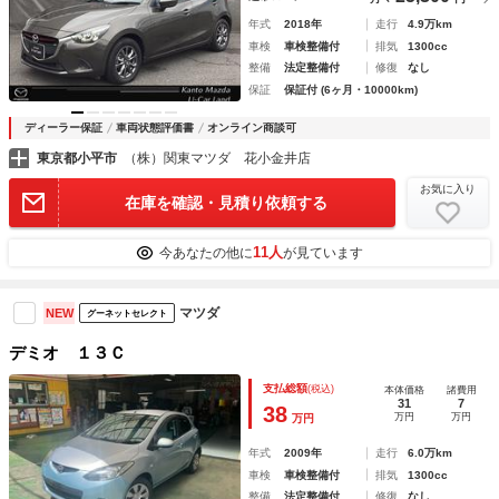
年式
2018年
走行
4.9万km
車検
車検整備付
排気
1300cc
整備
法定整備付
修復
なし
保証
保証付 (6ヶ月・10000km)
ディーラー保証
車両状態評価書
オンライン商談可
東京都小平市
（株）関東マツダ 花小金井店
お気に入り
在庫を確認・見積り依頼する
11人
今あなたの他に
が見ています
マツダ
NEW
グーネットセレクト
デミオ １３Ｃ
支払総額
(税込)
本体価格
諸費用
31
7
38
万円
万円
万円
年式
2009年
走行
6.0万km
車検
車検整備付
排気
1300cc
整備
法定整備付
修復
なし