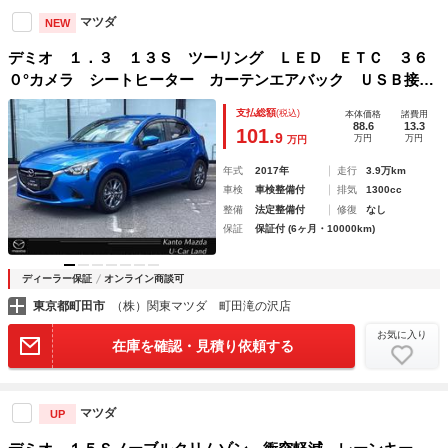
マツダ
NEW
デミオ １．３ １３Ｓ ツーリング ＬＥＤ ＥＴＣ ３６
０°カメラ シートヒーター カーテンエアバック ＵＳＢ接
続 Ｂトゥース ＤＶＤ可 地デジ アドバンストキー Ｒカ
支払総額
(税込)
本体価格
諸費用
メラ ＬＥＤライト Ａライト シートヒータ アイドルスト
88.6
13.3
101.
9
万円
万円
万円
ップ ＥＴＣ
年式
2017年
走行
3.9万km
車検
車検整備付
排気
1300cc
整備
法定整備付
修復
なし
保証
保証付 (6ヶ月・10000km)
ディーラー保証
オンライン商談可
東京都町田市
（株）関東マツダ 町田滝の沢店
お気に入り
在庫を確認・見積り依頼する
マツダ
UP