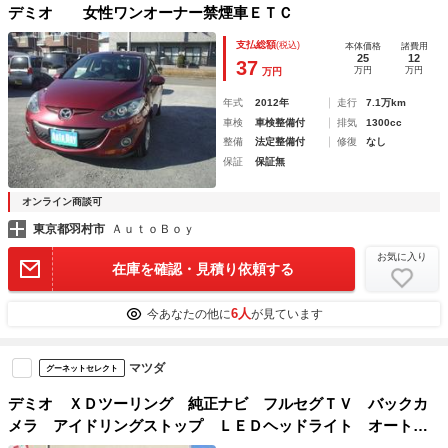
デミオ 女性ワンオーナー禁煙車ＥＴＣ
支払総額
(税込)
本体価格
諸費用
25
12
37
万円
万円
万円
年式
2012年
走行
7.1万km
車検
車検整備付
排気
1300cc
整備
法定整備付
修復
なし
保証
保証無
オンライン商談可
東京都羽村市
ＡｕｔｏＢｏｙ
お気に入り
在庫を確認・見積り依頼する
6人
今あなたの他に
が見ています
マツダ
グーネットセレクト
デミオ ＸＤツーリング 純正ナビ フルセグＴＶ バックカ
メラ アイドリングストップ ＬＥＤヘッドライト オートラ
イト クルーズコントロール ステアシフト プッシュスター