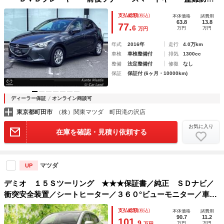
機能 ＢＬＵＥＴＯＯＴＨ ミュージックプレイヤー接続可
支払総額
(税込)
本体価格
諸費用
ナビＴＶ 助手席エアバッグ 横滑り防止 ＵＳＢ
63.8
13.8
77.
6
万円
万円
万円
年式
2016年
走行
4.0万km
車検
車検整備付
排気
1300cc
整備
法定整備付
修復
なし
保証
保証付 (6ヶ月・10000km)
ディーラー保証
オンライン商談可
東京都町田市
（株）関東マツダ 町田滝の沢店
お気に入り
在庫を確認・見積り依頼する
マツダ
UP
デミオ １５Ｓツーリング ★★★保証書／純正 ＳＤナビ／
衝突安全装置／シートヒーター／３６０°ビューモニター／車線
逸脱防止支援システム／ドライブレコーダー 社外／ヘッドラ
支払総額
(税込)
本体価格
諸費用
ンプ ＬＥＤ／ＵＳＢジャック／Ｂｌｕｅｔｏｏｔｈ接続
90.7
11.2
101.
9
万円
万円
万円