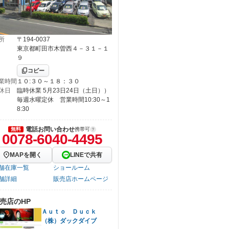
所
〒194-0037
東京都町田市木曽西４－３１－１
９
コピー
業時間
１０:３０～１８：３０
休日
臨時休業 5月23日24日（土日））
毎週水曜定休 営業時間10:30～1
8:30
電話お問い合わせ
無料
携帯可
0078-6040-4495
MAPを開く
LINEで共有
舗在庫一覧
ショールーム
舗詳細
販売店ホームページ
売店のHP
Ａｕｔｏ Ｄｕｃｋ
（株）ダックダイブ