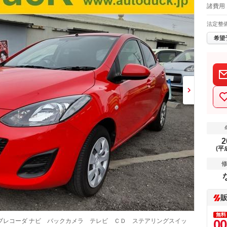
諸費用 
法定整
希望
2
(平
無料
00
ブレコーダ ナビ バックカメラ テレビ ＣＤ ステアリングスイッ