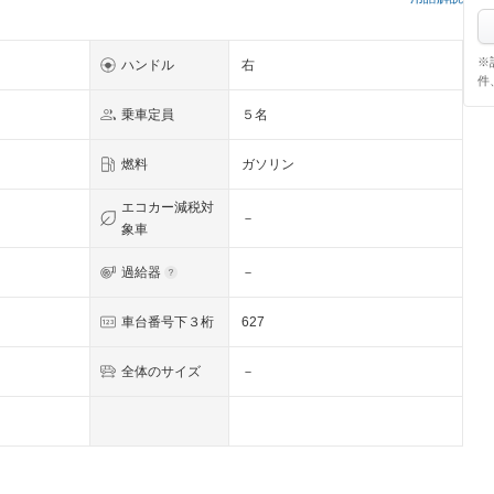
※
ハンドル
右
件
乗車定員
５名
燃料
ガソリン
エコカー減税対
－
象車
過給器
－
車台番号下３桁
627
全体のサイズ
－