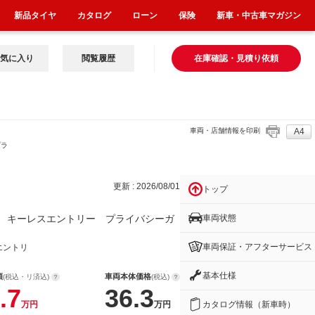
新品タイヤ
カタログ
ローン
保険
新車・中古車マガジン
気に入り
閲覧履歴
在庫確認・見積り依頼
車両・店舗情報を印刷
A4
プラ
更新 : 2026/08/01
トップ
車両状態
 キーレスエントリー プライバシーガ
車両保証・アフターサービス
エントリ
基本仕様
額
車両本体価格
(税込・リ済込)
(税込)
.7
36.3
カタログ情報（新車時）
万円
万円