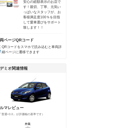
安心の総額表示のお店で
す！親切、丁寧、元気い
っぱいなスタッフが、お
客様満足度100％を目指
して愛車選びをサポート
致します！！
両ページQRコード
QRコードをスマホで読み込むと車両詳
細ページに遷移できます
デミオ関連情報
ルマレビュー
「普通=3.0」が評価軸の基準です）
外装
外装