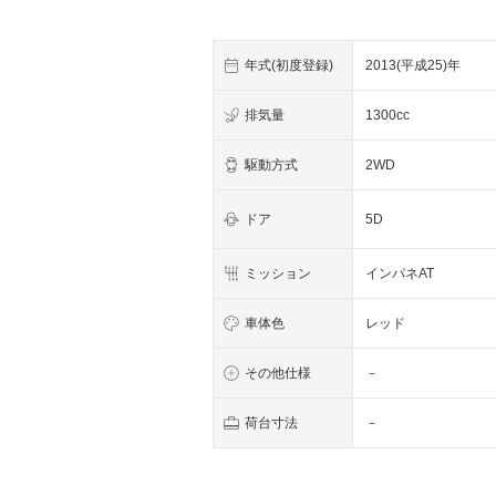
年式(初度登録)
2013(平成25)年
排気量
1300cc
駆動方式
2WD
ドア
5D
ミッション
インパネAT
車体色
レッド
その他仕様
－
荷台寸法
－