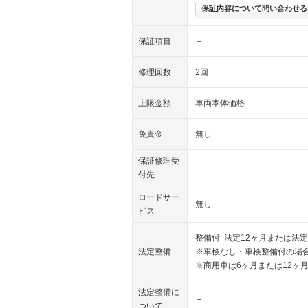
保証内容について問い合わせる
保証項目
－
修理回数
2回
上限金額
車両本体価格
免責金
無し
保証修理受
－
付先
ロードサー
無し
ビス
整備付 法定12ヶ月または法定
法定整備
※車検なし・車検整備付の場合
※商用車は6ヶ月または12ヶ
法定整備に
－
ついて