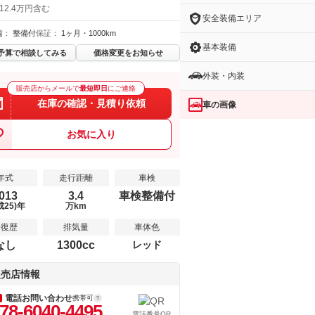
12.4万円含む
安全装備エリア
備：
整備付
保証：
1ヶ月・1000km
基本装備
予算で相談してみる
価格変更をお知らせ
外装・内装
販売店からメールで
最短即日
にご連絡
在庫の確認・見積り依頼
車の画像
お気に入り
年式
走行距離
車検
013
3.4
車検整備付
成25)年
万km
修復歴
排気量
車体色
なし
1300cc
レッド
販売店情報
電話お問い合わせ
携帯可
78-6040-4495
電話番号QR