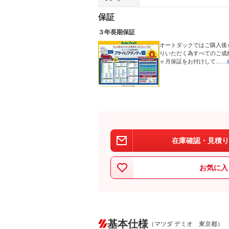
保証
３年長期保証
オートダックではご購入後
りいただく為すべてのご成
ヶ月保証をお付けして…
…
在庫確認・見積り
お気に入
基本仕様
（マツダ デミオ 東京都）