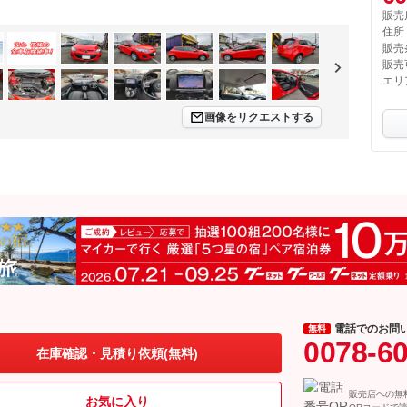
販売
住所
販売
販売
エリ
画像をリクエストする
電話でのお問
無料
0078-6
在庫確認・見積り依頼(無料)
販売店への無
お気に入り