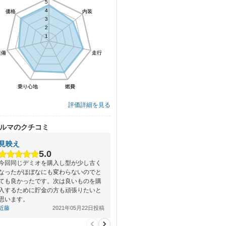
5
5
4
4
価格
価格
内装
内装
3
3
2
2
1
1
装備
装備
走行
走行
乗り心地
乗り心地
燃費
燃費
評価詳細を見る
ルマのクチコミ
見映え
5.0
今回同じデミオを購入し型が少し古く
なったがほぼなにも変わらないのでと
ても良かったです。次は良いものを購
入するために貯金の方も頑張りたいと
思います。
近藤
2021年05月22日投稿