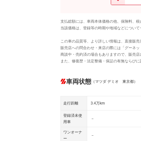
支払総額には、車両本体価格の他、保険料、税
当該価格は、登録等の時期や地域などについて
この車の品質等、より詳しい情報は、直接販売
販売店への問合わせ・来店の際には「グーネット中
商談中・売約済の場合もありますので、販売店
また、修復歴・法定整備・保証の有無ならびに
車両状態
（マツダ デミオ 東京都）
走行距離
3.4万km
登録済未使
－
用車
ワンオーナ
－
ー