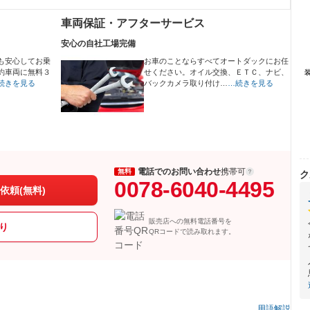
車両保証・アフターサービス
安心の自社工場完備
も安心してお乗
お車のことならすべてオートダックにお任
約車両に無料３
せください。オイル交換、ＥＴＣ、ナビ、
続きを見る
バックカメラ取り付け…
…続きを見る
電話でのお問い合わせ
携帯可
無料
ク
0078-6040-4495
依頼(無料)
販売店への無料電話番号を
り
QRコードで読み取れます。
用語解説