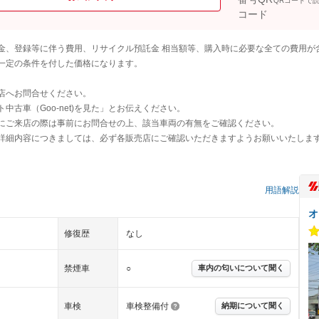
QRコードで
金、登録等に伴う費用、リサイクル預託金 相当額等、購入時に必要な全ての費用が
一定の条件を付した価格になります。
店へお問合せください。
古車（Goo-net)を見た」とお伝えください。
にご来店の際は事前にお問合せの上、該当車両の有無をご確認ください。
詳細内容につきましては、必ず各販売店にご確認いただきますようお願いいたしま
用語解説
オ
修復歴
なし
禁煙車
○
車内の匂いについて聞く
車検
車検整備付
納期について聞く