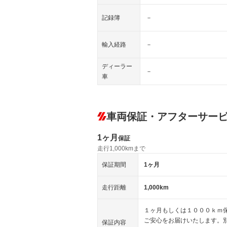
記録簿
－
輸入経路
－
ディーラー
－
車
車両保証・アフターサー
1ヶ月
保証
走行1,000kmまで
保証期間
1ヶ月
走行距離
1,000km
１ヶ月もしくは１０００ｋｍ
ご安心をお届けいたします。
保証内容