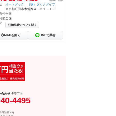
店
オートダック （株）ダックダイブ
東京都町田市木曽西４－３１－１９
条件
全国
可能
全国
ア
陸送費について聞く
MAPを開く
LINEで共有
い合わせ
携帯可
040-4495
料電話番号を