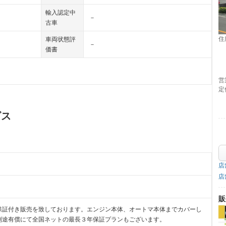
輸入認定中
－
古車
住
車両状態評
－
価書
営
定
ビス
店
店
販
保証付き販売を致しております。エンジン本体、オートマ本体までカバーし
別途有償にて全国ネットの最長３年保証プランもございます。