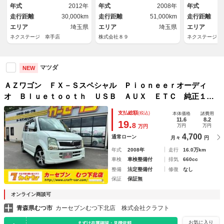
アコン バニ
年式
2012年
年式
2008年
年式
ドライトレベ
走行距離
30,000km
走行距離
51,000km
走行距離
エリア
埼玉県
エリア
埼玉県
エリア
ネクステージ 幸手店
株式会社８９
ネクステージ 
マツダ
NEW
ＡＺワゴン ＦＸ－Ｓスペシャル Ｐｉｏｎｅｅｒオーディ
オ Ｂｌｕｅｔｏｏｔｈ ＵＳＢ ＡＵＸ ＥＴＣ 純正１４
インチアルミホイール 電動格納ミラー ベンチシート フル
支払総額
(税込)
本体価格
諸費用
フラットシート プライバシーガラス
11.6
8.2
19.
8
万円
万円
万円
4,700
通常ローン
月々
円
年式
2008年
走行
16.0万km
車検
車検整備付
排気
660cc
整備
法定整備付
修復
なし
保証
保証無
オンライン商談可
青森県むつ市
カーセブンむつ下北店 株式会社クラフト
お気に入り
まずは在庫確認・見積依頼