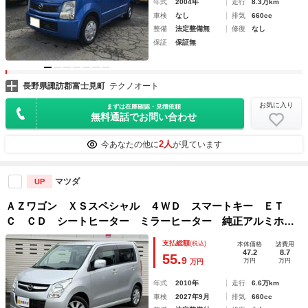
年式
2004年
走行
8.3万km
車検
なし
排気
660cc
整備
法定整備無
修復
なし
保証
保証無
長野県諏訪郡富士見町
テクノオート
お気に入り
まずは在庫確認・見積依頼
無料通話でお問い合わせ
2人
今あなたの他に
が見ています
マツダ
UP
ＡＺワゴン ＸＳスペシャル ４ＷＤ スマートキー ＥＴ
Ｃ ＣＤ シートヒーター ミラーヒーター 純正アルミホイ
ール
支払総額
(税込)
本体価格
諸費用
47.2
8.7
55.
9
万円
万円
万円
年式
2010年
走行
6.6万km
車検
2027年9月
排気
660cc