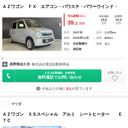
ＡＺワゴン ＦＸ エアコン・パワステ・パワーウインド・
支払総額
(税込)
本体価格
諸費用
24.8
14.4
39.
2
万円
万円
万円
年式
2007年
走行
2.6万km
車検
2026年12月
排気
660cc
整備
法定整備付
修復
なし
保証
保証無
長野県佐久市
株式会社渡辺自動車商会
お気に入り
まずは在庫確認・見積依頼
無料通話でお問い合わせ
4人
今あなたの他に
が見ています
マツダ
ＡＺワゴン ＸＳスペシャル アルミ シートヒーター Ｅ
ＴＣ