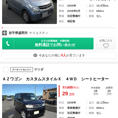
年式
2009年
走行
10.9万km
車検
2028年8月
排気
660cc
整備
法定整備付
修復
なし
保証
保証無
岩手県盛岡市
ケイエスティ
お気に入り
まずは在庫確認・見積依頼
無料通話でお問い合わせ
4人
今あなたの他に
が見ています
マツダ
グーネットセレクト
ＡＺワゴン カスタムスタイルＸ ４ＷＤ シートヒーター
支払総額
(税込)
本体価格
諸費用
19
10
29
万円
万円
万円
年式
2008年
走行
12.1万km
車検
車検整備付
排気
660cc
整備
法定整備付
修復
なし