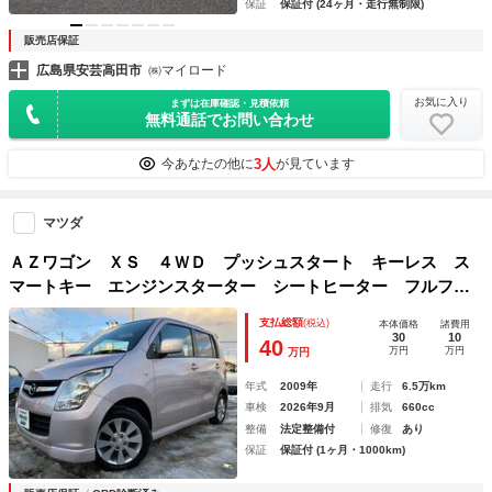
保証
保証付 (24ヶ月・走行無制限)
販売店保証
広島県安芸高田市
㈱マイロード
お気に入り
まずは在庫確認・見積依頼
無料通話でお問い合わせ
3人
今あなたの他に
が見ています
マツダ
ＡＺワゴン ＸＳ ４ＷＤ プッシュスタート キーレス ス
マートキー エンジンスターター シートヒーター フルフラ
ット ベンチシート ＣＤ パワーウィンドウ パワーステア
支払総額
(税込)
本体価格
諸費用
リング ＡＢＳ エアバッグ
30
10
40
万円
万円
万円
年式
2009年
走行
6.5万km
車検
2026年9月
排気
660cc
整備
法定整備付
修復
あり
保証
保証付 (1ヶ月・1000km)