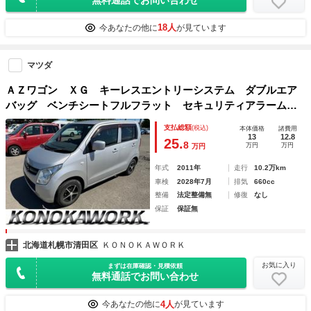
18人
今あなたの他に
が見ています
マツダ
ＡＺワゴン ＸＧ キーレスエントリーシステム ダブルエア
バッグ ベンチシートフルフラット セキュリティアラーム
ＰＳ ＡＣ 運転席エアバッグ ＡＢＳ付 衝突安全ボディ
支払総額
(税込)
本体価格
諸費用
ベンチシート ４ＷＤ シートヒーター
13
12.8
25.
8
万円
万円
万円
年式
2011年
走行
10.2万km
車検
2028年7月
排気
660cc
整備
法定整備無
修復
なし
保証
保証無
北海道札幌市清田区
ＫＯＮＯＫＡＷＯＲＫ
お気に入り
まずは在庫確認・見積依頼
無料通話でお問い合わせ
4人
今あなたの他に
が見ています