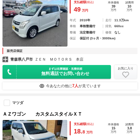
支払総額
(税込)
本体価格
諸費用
39
10
49
万円
万円
万円
年式
2010年
走行
11.3万km
車検
車検整備付
排気
660cc
整備
法定整備付
修復
なし
保証
保証付 (3ヶ月・3000km)
販売店保証
青森県八戸市
ＺＥＮ ＭＯＴＯＲＳ 本店
お気に入り
まずは在庫確認・見積依頼
無料通話でお問い合わせ
7人
今あなたの他に
が見ています
マツダ
ＡＺワゴン カスタムスタイルＸＴ
支払総額
(税込)
本体価格
諸費用
15
3.8
18.
8
万円
万円
万円