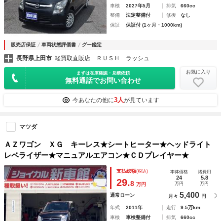
車検
2027年5月
排気
660cc
整備
法定整備付
修復
なし
保証
保証付 (1ヶ月・1000km)
販売店保証
車両状態評価書
グー鑑定
長野県上田市
軽買取直販店 ＲＵＳＨ ラッシュ
お気に入り
まずは在庫確認・見積依頼
無料通話でお問い合わせ
3人
今あなたの他に
が見ています
マツダ
ＡＺワゴン ＸＧ キーレス★シートヒーター★ヘッドライト
レベライザー★マニュアルエアコン★ＣＤプレイヤー★
支払総額
(税込)
本体価格
諸費用
24
5.8
29.
8
万円
万円
万円
5,400
通常ローン
月々
円
年式
2011年
走行
9.5万km
車検
車検整備付
排気
660cc