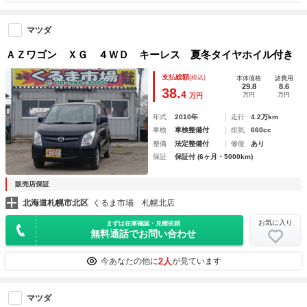
マツダ
ＡＺワゴン ＸＧ ４ＷＤ キーレス 夏冬タイヤホイル付き
支払総額
(税込)
本体価格
諸費用
29.8
8.6
38.
4
万円
万円
万円
年式
2010年
走行
4.2万km
車検
車検整備付
排気
660cc
整備
法定整備付
修復
あり
保証
保証付 (6ヶ月・5000km)
販売店保証
北海道札幌市北区
くるま市場 札幌北店
お気に入り
まずは在庫確認・見積依頼
無料通話でお問い合わせ
2人
今あなたの他に
が見ています
マツダ