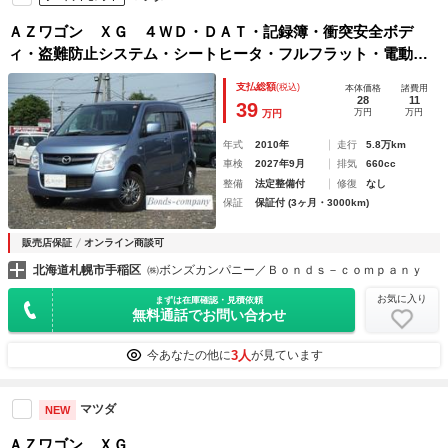
ＡＺワゴン ＸＧ ４ＷＤ・ＤＡＴ・記録簿・衝突安全ボデ
ィ・盗難防止システム・シートヒータ・フルフラット・電動格
納ミラー・パワーステアリング・パワーウィンドウ
支払総額
(税込)
本体価格
諸費用
28
11
39
万円
万円
万円
年式
2010年
走行
5.8万km
車検
2027年9月
排気
660cc
整備
法定整備付
修復
なし
保証
保証付 (3ヶ月・3000km)
販売店保証
オンライン商談可
北海道札幌市手稲区
㈱ボンズカンパニー／Ｂｏｎｄｓ－ｃｏｍｐａｎｙ
お気に入り
まずは在庫確認・見積依頼
無料通話でお問い合わせ
3人
今あなたの他に
が見ています
マツダ
NEW
ＡＺワゴン ＸＧ