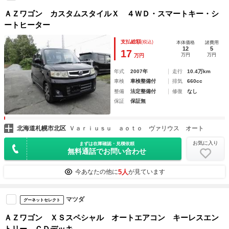
ＡＺワゴン カスタムスタイルＸ ４ＷＤ・スマートキー・シ
ートヒーター
支払総額
(税込)
本体価格
諸費用
12
5
17
万円
万円
万円
年式
2007年
走行
10.4万km
車検
車検整備付
排気
660cc
整備
法定整備付
修復
なし
保証
保証無
北海道札幌市北区
Ｖａｒｉｕｓｕ ａｏｔｏ ヴァリウス オート
お気に入り
まずは在庫確認・見積依頼
無料通話でお問い合わせ
5人
今あなたの他に
が見ています
マツダ
グーネットセレクト
ＡＺワゴン ＸＳスペシャル オートエアコン キーレスエン
トリー ＣＤデッキ