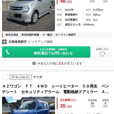
46
万円
万円
万円
年式
2012年
走行
9.0万km
車検
車検整備付
排気
660cc
整備
法定整備付
修復
なし
保証
保証付 (1ヶ月・1000km)
販売店保証
車両状態評価書
グー鑑定
オンライン商談可
北海道函館市
ピックアップ函館
お気に入り
まずは在庫確認・見積依頼
無料通話でお問い合わせ
2人
今あなたの他に
が見ています
マツダ
グーネットセレクト
ＡＺワゴン ＦＴ ４ＷＤ シートヒーター ＣＤ再生 ベン
チシート セキュリティアラーム 電動格納ドアミラー ＡＢ
Ｓ 運転席・助手席エアバッグ エアコン パワーステアリン
支払総額
(税込)
本体価格
諸費用
グ パワーウィンドウ ドアバイザー
30
5
35
万円
万円
万円