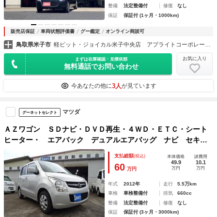
整備
法定整備付
修復
なし
保証
保証付 (1ヶ月・1000km)
販売店保証
車両状態評価書
グー鑑定
オンライン商談可
鳥取県米子市
軽ピット・ジョイカル米子中央店 アプライトコーポレーション（有）
お気に入り
まずは在庫確認・見積依頼
無料通話でお問い合わせ
3人
今あなたの他に
が見ています
マツダ
グーネットセレクト
ＡＺワゴン ＳＤナビ・ＤＶＤ再生・４ＷＤ・ＥＴＣ・シート
ヒーター・ エアバック デュアルエアバッグ ナビ セキュ
リティ ＳＤナビ ベンチシート ＰＷ キーレス ＥＴＣ
支払総額
(税込)
本体価格
諸費用
パワステ ＡＢＳ 衝突安全ボディ ＡＣ シートヒーター
49.9
10.1
60
万円
万円
万円
４ＷＤ フルフラット 記録簿 ＤＶＤ再生
年式
2012年
走行
5.5万km
車検
車検整備付
排気
660cc
整備
法定整備付
修復
なし
保証
保証付 (3ヶ月・3000km)