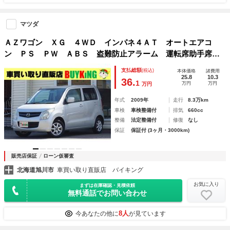
マツダ
ＡＺワゴン ＸＧ ４ＷＤ インパネ４ＡＴ オートエアコ
ン ＰＳ ＰＷ ＡＢＳ 盗難防止アラーム 運転席助手席エ
アバッグ オートライト 電動格納ミラー シートヒーター運
支払総額
(税込)
本体価格
諸費用
転席
25.8
10.3
36.
1
万円
万円
万円
年式
2009年
走行
8.3万km
車検
車検整備付
排気
660cc
整備
法定整備付
修復
なし
保証
保証付 (3ヶ月・3000km)
販売店保証
ローン仮審査
北海道旭川市
車買い取り直販店 バイキング
お気に入り
まずは在庫確認・見積依頼
無料通話でお問い合わせ
8人
今あなたの他に
が見ています