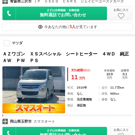
青森県三沢市
ＪＰ ＵＳＥＤ ＣＡＲＳ ジェイピーユーズドカーズ
お気に入り
まずは在庫確認・見積依頼
無料通話でお問い合わせ
5人
今あなたの他に
が見ています
マツダ
ＡＺワゴン ＸＳスペシャル シートヒーター ４ＷＤ 純正
ＡＷ ＰＷ ＰＳ
支払総額
(税込)
本体価格
諸費用
10.9
0.1
11
万円
万円
万円
年式
2010年
走行
11.7万km
車検
なし
排気
660cc
整備
法定整備無
修復
なし
保証
保証無
岡山県玉野市
スマスオート
お気に入り
まずは在庫確認・見積依頼
無料通話でお問い合わせ