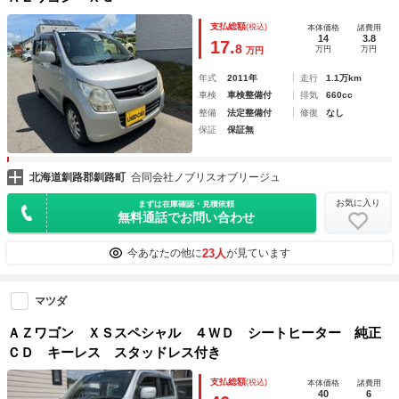
支払総額
(税込)
本体価格
諸費用
14
3.8
17.
8
万円
万円
万円
年式
2011年
走行
1.1万km
車検
車検整備付
排気
660cc
整備
法定整備付
修復
なし
保証
保証無
北海道釧路郡釧路町
合同会社ノブリスオブリージュ
お気に入り
まずは在庫確認・見積依頼
無料通話でお問い合わせ
23人
今あなたの他に
が見ています
マツダ
ＡＺワゴン ＸＳスペシャル ４ＷＤ シートヒーター 純正
ＣＤ キーレス スタッドレス付き
支払総額
(税込)
本体価格
諸費用
40
6