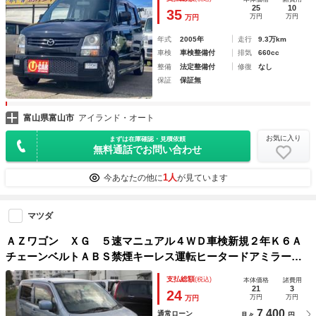
ントリー 衝突安全ボディ 電動格納ミラー フルエアロ
25
10
35
万円
万円
万円
年式
2005年
走行
9.3万km
車検
車検整備付
排気
660cc
整備
法定整備付
修復
なし
保証
保証無
富山県富山市
アイランド・オート
お気に入り
まずは在庫確認・見積依頼
無料通話でお問い合わせ
1人
今あなたの他に
が見ています
マツダ
ＡＺワゴン ＸＧ ５速マニュアル４ＷＤ車検新規２年Ｋ６Ａ
チェーンベルトＡＢＳ禁煙キーレス運転ヒータードアミラーヒ
ーター２０２３年ブリヂストンニューノタイヤ
支払総額
(税込)
本体価格
諸費用
21
3
24
万円
万円
万円
7,400
通常ローン
月々
円