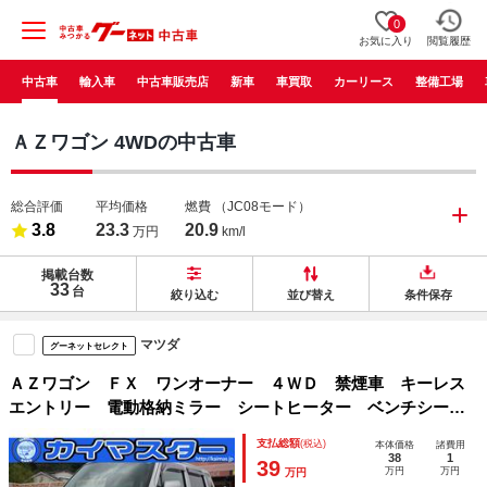
0
お気に入り
閲覧履歴
中古車
輸入車
中古車販売店
新車
車買取
カーリース
整備工場
ＡＺワゴン 4WDの中古車
総合評価
平均価格
燃費
（JC08モード）
3.8
23.3
20.9
万円
km/l
掲載台数
33
台
絞り込む
並び替え
条件保存
マツダ
グーネットセレクト
ＡＺワゴン ＦＸ ワンオーナー ４ＷＤ 禁煙車 キーレス
エントリー 電動格納ミラー シートヒーター ベンチシー
ト ＡＴ ＡＢＳ 盗難防止システム 車検整備付 夏新品・
支払総額
(税込)
本体価格
諸費用
冬中古タイヤ付 下回り防錆塗装済
38
1
39
万円
万円
万円