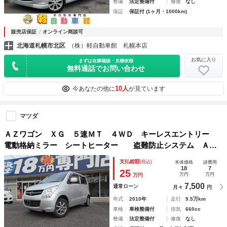
整備
法定整備付
修復
なし
保証
保証付 (1ヶ月・1000km)
販売店保証
オンライン商談可
北海道札幌市北区
（株）軽自動車館 札幌本店
お気に入り
まずは在庫確認・見積依頼
無料通話でお問い合わせ
10人
今あなたの他に
が見ています
マツダ
ＡＺワゴン ＸＧ ５速ＭＴ ４ＷＤ キーレスエントリー
電動格納ミラー シートヒーター 盗難防止システム ＡＢ
Ｓ ＣＤ アルミホイール 衝突安全ボディ エアコン パワ
支払総額
(税込)
本体価格
諸費用
ーステアリング パワーウィンドウ
18
7
25
万円
万円
万円
7,500
通常ローン
月々
円
年式
2010年
走行
9.5万km
車検
車検整備付
排気
660cc
整備
法定整備付
修復
なし