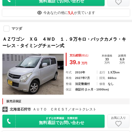
無料通話でお問い合わせ
5人
今あなたの他に
が見ています
マツダ
ＡＺワゴン ＸＧ ４ＷＤ １．９万キロ・バックカメラ・キ
ーレス・タイミングチェーン式
支払総額
(税込)
本体価格
諸費用
33
6.9
39.
9
万円
万円
万円
年式
2010年
走行
1.9万km
車検
2027年7月
排気
660cc
整備
法定整備付
修復
なし
保証
保証付 (1ヶ月・1000km)
販売店保証
北海道石狩市
ＡＵＴＯ ＣＲＥＳＴ／オートクレスト
お気に入り
まずは在庫確認・見積依頼
無料通話でお問い合わせ