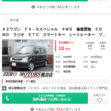
3人
今あなたの他に
が見ています
マツダ
ＡＺワゴン ＦＸ－Ｓスペシャル ４ＷＤ 修復歴無 ＣＤ
ＭＤ ラジオ ＥＴＣ スマートキー シートヒーター フル
フラット ドアバイザー アルミホイール ベンチシート ラ
支払総額
(税込)
本体価格
諸費用
イトレベライザー
8.5
4.5
13
万円
万円
万円
年式
2008年
走行
15.8万km
車検
2027年2月
排気
660cc
整備
法定整備無
修復
なし
保証
保証無
車両状態評価書
グー鑑定
埼玉県熊谷市
ＺＥＲＯ ＭＯＴＯＲＳ熊谷 軽自動車＆軽トラック専門店
お気に入り
まずは在庫確認・見積依頼
無料通話でお問い合わせ
13人
今あなたの他に
が見ています