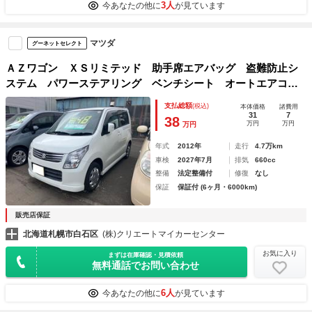
3人
今あなたの他に
が見ています
マツダ
グーネットセレクト
ＡＺワゴン ＸＳリミテッド 助手席エアバッグ 盗難防止シ
ステム パワーステアリング ベンチシート オートエアコ
ン シートヒーター ＥＴＣ 衝突安全ボディ スマートキ
支払総額
(税込)
本体価格
諸費用
ー ＡＢＳ パワーウィンドウ キーレスエントリー
31
7
38
万円
万円
万円
年式
2012年
走行
4.7万km
車検
2027年7月
排気
660cc
整備
法定整備付
修復
なし
保証
保証付 (6ヶ月・6000km)
販売店保証
北海道札幌市白石区
(株)クリエートマイカーセンター
お気に入り
まずは在庫確認・見積依頼
無料通話でお問い合わせ
6人
今あなたの他に
が見ています