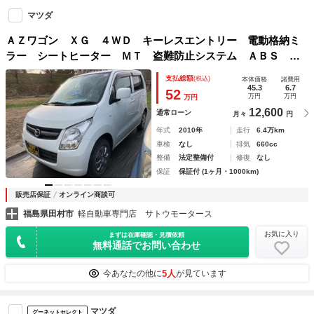
マツダ
ＡＺワゴン ＸＧ ４ＷＤ キーレスエントリー 電動格納ミ
ラー シートヒーター ＭＴ 盗難防止システム ＡＢＳ Ｃ
Ｄ 衝突安全ボディ エアコン パワーステアリング パワー
支払総額
(税込)
本体価格
諸費用
ウィンドウ
45.3
6.7
52
万円
万円
万円
12,600
通常ローン
月々
円
年式
2010年
走行
6.4万km
車検
なし
排気
660cc
整備
法定整備付
修復
なし
保証
保証付 (1ヶ月・1000km)
販売店保証
オンライン商談可
福島県田村市
軽自動車専門店 サトウモータース
お気に入り
まずは在庫確認・見積依頼
無料通話でお問い合わせ
5人
今あなたの他に
が見ています
マツダ
グーネットセレクト