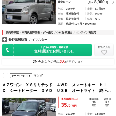
8,900
通常ローン
月々
円
年式
2007年
走行
5.7万km
車検
車検整備付
排気
660cc
整備
法定整備付
修復
なし
保証
保証付 (1ヶ月・1000km)
販売店保証
車両状態評価書
グー鑑定
OBD診断済み
オンライン商談可
長野県諏訪市
カイマスター
お気に入り
まずは在庫確認・見積依頼
無料通話でお問い合わせ
3人
今あなたの他に
が見ています
マツダ
グーネットセレクト
ＡＺワゴン ＸＳリミテッド ４ＷＤ スマートキー ＨＩ
Ｄ シートヒーター ＤＶＤ ＵＳＢ オートライト 純正フ
ルエアロ Ｗエアバック ＡＢＳ ミラーヒータ－ オートＡ
支払総額
(税込)
本体価格
諸費用
Ｃ タイヤ４本新品 車検Ｒ９年５月
30
5.5
35.
5
万円
万円
万円
年式
2012年
走行
8.8万km