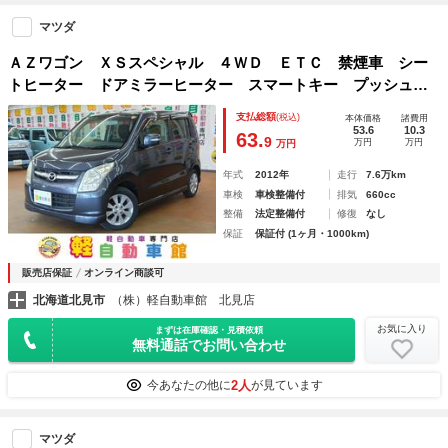
マツダ
ＡＺワゴン ＸＳスペシャル ４ＷＤ ＥＴＣ 禁煙車 シー
トヒーター ドアミラーヒーター スマートキー プッシュス
タート 純正アルミホイール エアコン パワステ パワーウ
支払総額
(税込)
本体価格
諸費用
インドウ 運転席エアバック 助手席エアバック
53.6
10.3
63.
9
万円
万円
万円
年式
2012年
走行
7.6万km
車検
車検整備付
排気
660cc
整備
法定整備付
修復
なし
保証
保証付 (1ヶ月・1000km)
販売店保証
オンライン商談可
北海道北見市
（株）軽自動車館 北見店
お気に入り
まずは在庫確認・見積依頼
無料通話でお問い合わせ
2人
今あなたの他に
が見ています
マツダ