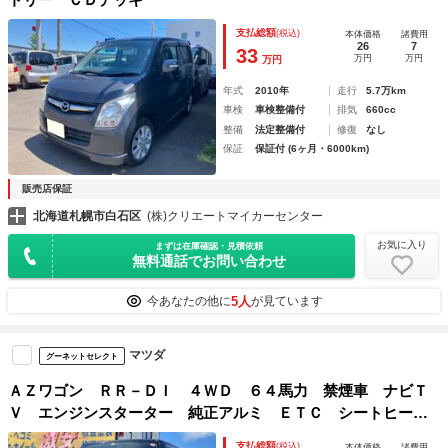
支払総額
(税込)
本体価格
諸費用
26
7
33
万円
万円
万円
年式
2010年
走行
5.7万km
車検
車検整備付
排気
660cc
整備
法定整備付
修復
なし
保証
保証付 (6ヶ月・6000km)
販売店保証
北海道札幌市白石区
(株)クリエートマイカーセンター
お気に入り
まずは在庫確認・見積依頼
無料通話でお問い合わせ
5人
今あなたの他に
が見ています
マツダ
グーネットセレクト
ＡＺワゴン ＲＲ－ＤＩ ４ＷＤ ６４馬力 禁煙車 ナビＴ
Ｖ エンジンスターター 純正アルミ ＥＴＣ シートヒータ
ー エアバック ＡＢＳ アイドリングストップ キーレスエ
支払総額
(税込)
本体価格
諸費用