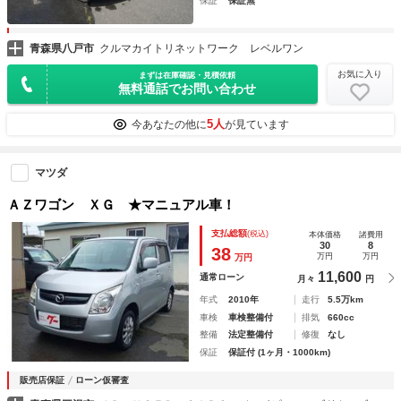
保証
保証無
青森県八戸市
クルマカイトリネットワーク レベルワン
お気に入り
まずは在庫確認・見積依頼
無料通話でお問い合わせ
5人
今あなたの他に
が見ています
マツダ
ＡＺワゴン ＸＧ ★マニュアル車！
支払総額
(税込)
本体価格
諸費用
30
8
38
万円
万円
万円
11,600
通常ローン
月々
円
年式
2010年
走行
5.5万km
車検
車検整備付
排気
660cc
整備
法定整備付
修復
なし
保証
保証付 (1ヶ月・1000km)
販売店保証
ローン仮審査