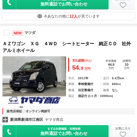
無料通話でお問い合わせ
12人
今あなたの他に
が見ています
マツダ
NEW
ＡＺワゴン ＸＧ ４ＷＤ シートヒーター 純正ＣＤ 社外
アルミホイール
支払総額
(税込)
本体価格
諸費用
44.9
10
54.
9
万円
万円
万円
年式
2011年
走行
6.4万km
車検
車検整備付
排気
660cc
整備
法定整備付
修復
なし
保証
保証付 (1ヶ月・1000km)
販売店保証
オンライン商談可
新潟県新潟市江南区
ヤマダ商店
お気に入り
まずは在庫確認・見積依頼
無料通話でお問い合わせ