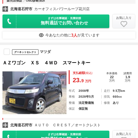
販売店保証
OBD診断済み
北海道石狩市
カーオフィスパワーループ花川店
お気に入り
まずは在庫確認・見積依頼
無料通話でお問い合わせ
3人
今あなたの他に
が見ています
マツダ
グーネットセレクト
ＡＺワゴン ＸＳ ４ＷＤ スマートキー
支払総額
(税込)
本体価格
諸費用
22
1.9
23.
9
万円
万円
万円
年式
2008年
走行
9.5万km
車検
2028年5月
排気
660cc
整備
法定整備無
修復
あり
保証
保証無
北海道石狩市
ＡＵＴＯ ＣＲＥＳＴ／オートクレスト
お気に入り
まずは在庫確認・見積依頼