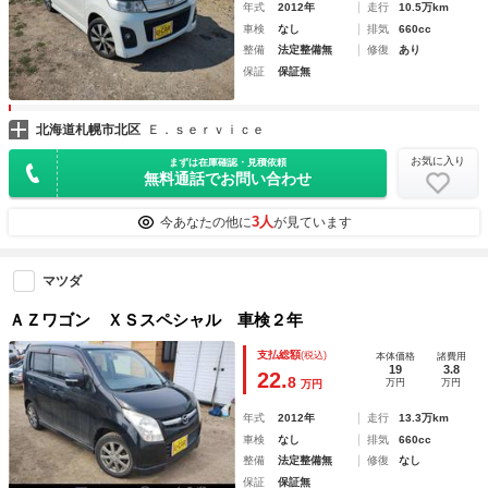
年式
2012年
走行
10.5万km
車検
なし
排気
660cc
整備
法定整備無
修復
あり
保証
保証無
北海道札幌市北区
Ｅ．ｓｅｒｖｉｃｅ
お気に入り
まずは在庫確認・見積依頼
無料通話でお問い合わせ
3人
今あなたの他に
が見ています
マツダ
ＡＺワゴン ＸＳスペシャル 車検２年
支払総額
(税込)
本体価格
諸費用
19
3.8
22.
8
万円
万円
万円
年式
2012年
走行
13.3万km
車検
なし
排気
660cc
整備
法定整備無
修復
なし
保証
保証無