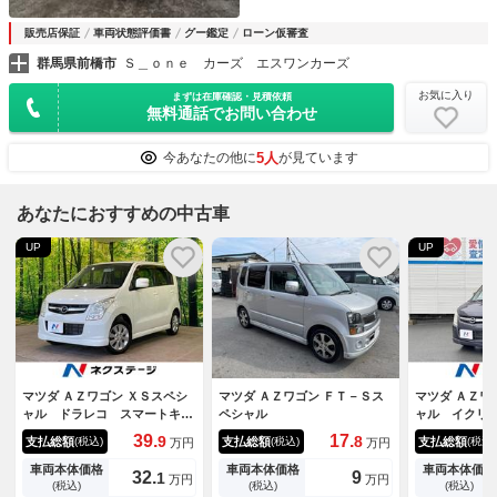
販売店保証
車両状態評価書
グー鑑定
ローン仮審査
群馬県前橋市
Ｓ＿ｏｎｅ カーズ エスワンカーズ
お気に入り
まずは在庫確認・見積依頼
無料通話でお問い合わせ
5人
今あなたの他に
が見ています
あなたにおすすめの中古車
UP
UP
マツダ ＡＺワゴン ＸＳスペシ
マツダ ＡＺワゴン ＦＴ－Ｓス
マツダ ＡＺワ
ャル ドラレコ スマートキ
ペシャル
ャル イクリ
ー 純正１４インチアルミ オ
Ｃ 純正１４
39.
17.
9
8
支払総額
支払総額
支払総額
(税込)
(税込)
(税込)
万円
万円
ートエアコン ＣＤ ドアバイ
ール アドバ
ザー プライバシーガラス 電
シュボタンス
車両本体価格
車両本体価格
車両本体価格
32.
9
1
万円
万円
動格納ミラー
革巻きステア
(税込)
(税込)
(税込)