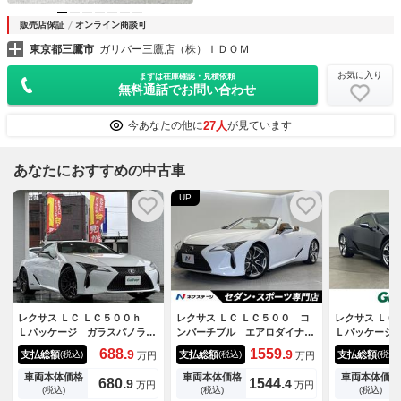
販売店保証
オンライン商談可
東京都三鷹市
ガリバー三鷹店（株）ＩＤＯＭ
お気に入り
まずは在庫確認・見積依頼
無料通話でお問い合わせ
27人
今あなたの他に
が見ています
あなたにおすすめの中古車
UP
レクサス ＬＣ ＬＣ５００ｈ
レクサス ＬＣ ＬＣ５００ コ
レクサス Ｌ
Ｌパッケージ ガラスパノラマ
ンバーチブル エアロダイナミ
Ｌパッケージ
ルーフ／ＴＲＤ２１インチ鍛造
クスカウリング マークレビン
ナビ パノラ
688.
1559.
9
9
支払総額
支払総額
支払総額
(税込)
(税込)
(税込)
万円
万円
アルミホイール／純正ナビ（１
ソンサウンド 純正ＯＰ２１イ
レビンソン 
０．３インチワイドディスプレ
ンチ５本Ｖ字スポークポリッシ
クサスセーフ
車両本体価格
車両本体価格
車両本体価格
680.
1544.
9
4
万円
万円
イ）バックカメラ／セーフティ
ュ仕上げ 純正ＳＤナビ バッ
ーダークルコ
(税込)
(税込)
(税込)