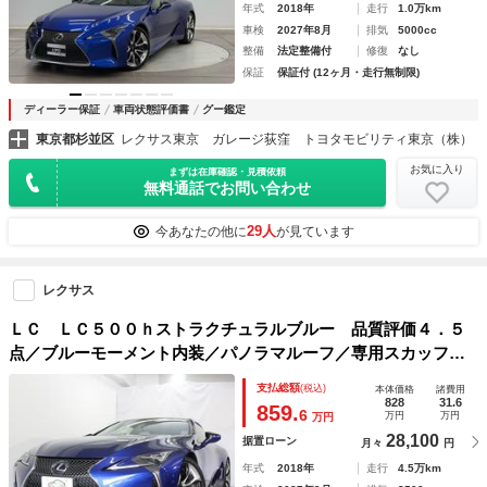
年式
2018年
走行
1.0万km
車検
2027年8月
排気
5000cc
整備
法定整備付
修復
なし
保証
保証付 (12ヶ月・走行無制限)
ディーラー保証
車両状態評価書
グー鑑定
東京都杉並区
レクサス東京 ガレージ荻窪 トヨタモビリティ東京（株）
お気に入り
まずは在庫確認・見積依頼
無料通話でお問い合わせ
29人
今あなたの他に
が見ています
レクサス
ＬＣ ＬＣ５００ｈストラクチュラルブルー 品質評価４．５
点／ブルーモーメント内装／パノラマルーフ／専用スカッフプ
レート／２１ＡＷ／３眼ＬＥＤ／マクレビ／ＨＵＤ／ステアヒ
支払総額
(税込)
本体価格
諸費用
ーター／シートヒーター＆クーラー／地デジＴＶ／レクサスセ
828
31.6
859.
6
万円
万円
万円
ーフティシステム＋
28,100
据置ローン
月々
円
年式
2018年
走行
4.5万km