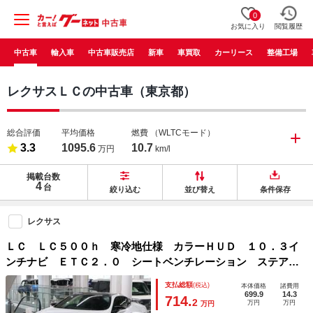
0
お気に入り
閲覧履歴
中古車
輸入車
中古車販売店
新車
車買取
カーリース
整備工場
レクサスＬＣの中古車（東京都）
総合評価
平均価格
燃費
（WLTCモード）
3.3
1095.6
10.7
万円
km/l
掲載台数
4
台
絞り込む
並び替え
条件保存
レクサス
ＬＣ ＬＣ５００ｈ 寒冷地仕様 カラーＨＵＤ １０．３イ
ンチナビ ＥＴＣ２．０ シートベンチレーション ステアリ
ングヒーター セーフティシステム ＢＳＭ 三眼ＬＥＤ オ
支払総額
(税込)
本体価格
諸費用
プション２１インチ鍛造ＡＷ ブルーレイ ＢＴオーディオ
699.9
14.3
714.
2
万円
万円
万円
フルセグ