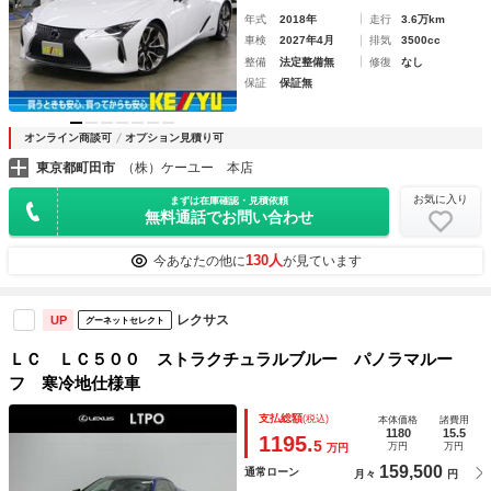
年式
2018年
走行
3.6万km
車検
2027年4月
排気
3500cc
整備
法定整備無
修復
なし
保証
保証無
オンライン商談可
オプション見積り可
東京都町田市
（株）ケーユー 本店
お気に入り
まずは在庫確認・見積依頼
無料通話でお問い合わせ
130人
今あなたの他に
が見ています
レクサス
UP
グーネットセレクト
ＬＣ ＬＣ５００ ストラクチュラルブルー パノラマルー
フ 寒冷地仕様車
支払総額
(税込)
本体価格
諸費用
1180
15.5
1195.
5
万円
万円
万円
159,500
通常ローン
月々
円