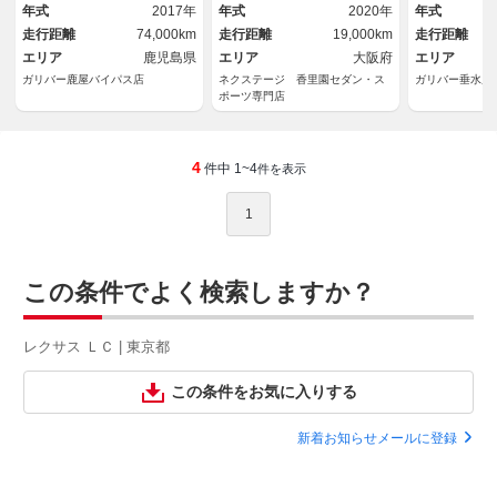
システムプラス／パドルシフト
クカメラ プリクラッシュセー
クカメラ レ
年式
2017年
年式
2020年
年式
／革巻きステアリング／ＬＥＤ
フティ ブラインドスポットモ
ＬＥＤ パワ
走行距離
74,000km
走行距離
19,000km
走行距離
オートヘッドライト
ニター
シートヒータ
エリア
鹿児島県
エリア
大阪府
エリア
ガリバー鹿屋バイパス店
ネクステージ 香里園セダン・ス
ガリバー垂水店
ポーツ専門店
4
件中 1~4
件を表示
1
この条件でよく検索しますか？
レクサス ＬＣ | 東京都
この条件をお気に入りする
新着お知らせメールに登録