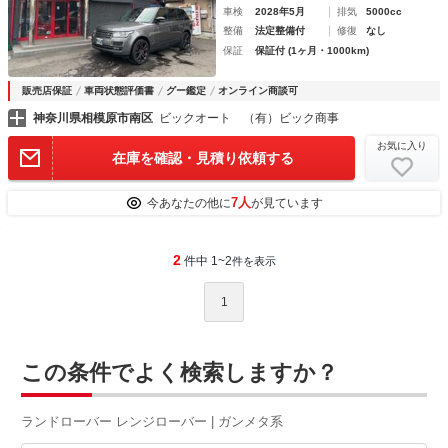
車検
2028年5月
排気
5000cc
整備
法定整備付
修復
なし
保証
保証付 (1ヶ月・1000km)
販売店保証
車両状態評価書
グー鑑定
オンライン商談可
神奈川県相模原市南区
ビックオート （有）ビック商事
お気に入り
在庫を確認・見積り依頼する
7人
今あなたの他に
が見ています
2
件中 1~2
件を表示
1
この条件でよく検索しますか？
ランドローバー レンジローバー | ガンメタ系