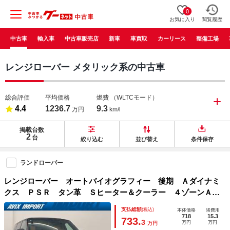
0
お気に入り
閲覧履歴
中古車
輸入車
中古車販売店
新車
車買取
カーリース
整備工場
レンジローバー メタリック系の中古車
総合評価
平均価格
燃費
（WLTCモード）
4.4
1236.7
9.3
万円
km/l
掲載台数
2
台
絞り込む
並び替え
条件保存
ランドローバー
レンジローバー オートバイオグラフィー 後期 Ａダイナミ
クス ＰＳＲ タン革 Ｓヒーター＆クーラー ４ゾーンＡ
Ｃ 純正ナビ １０ｉｎｃＲエンター 全周Ｃ＆ＰＡＳ ドラ
支払総額
(税込)
本体価格
諸費用
イブプロ＆パ－クＰ ハンズフリ－Ｒゲ－ト ピクセルＬＥ
718
15.3
733.
3
万円
万円
万円
Ｄ Ｓクローズ デプロイアブルＳ 純２２ＡＷ 禁煙