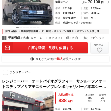
70,100
据置ローン
月々
円
年式
2019年
走行
7.3万km
車検
2028年4月
排気
5000cc
整備
法定整備付
修復
なし
保証
保証付 (3ヶ月・3000km)
販売店保証
車両状態評価書
グー鑑定
オンライン商談可
オプション見積り可
千葉県鎌ヶ谷市
ＡＶＩＸ ＩＭＰＯＲＴ 鎌ヶ谷店 （株）アビックスコーポレーション
お気に入り
在庫を確認・見積り依頼する
48人
今あなたの他に
が見ています
ランドローバー
レンジローバー オートバイオグラフィー サンルーフ／オー
トステップ／リアモニター／ブレンボキャリパー／本革シート
／エアサス／ＦＲシートヒーター／クリアテール
支払総額
(税込)
本体価格
諸費用
799
39
838
万円
万円
万円
年式
2017年
走行
4.0万km