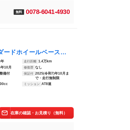
0078-6041-4930
無料
レンジローバー ＨＳＥ Ｄ３００ スタンダードホイールベース スライディングパノラミックルーフ ディプロイアブルサイドステップ 全席ベンチレーションシート／シートヒーター ＭＥＲＩＤＩＡＮサラウンドサウンドシステム ステアリングヒーター デジタルインナーミラー
3年
1.4万km
走行距離
6年10月
なし
修復歴
整備付
2025(令和7)年10月ま
保証付
で・走行無制限
00cc
AT8速
ミッション
在庫の確認・お見積り（無料）