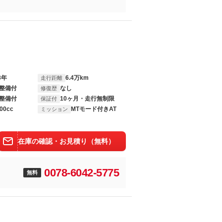
3年
6.4万km
走行距離
整備付
なし
修復歴
整備付
10ヶ月・走行無制限
保証付
00cc
MTモード付きAT
ミッション
在庫の確認・お見積り（無料）
0078-6042-5775
無料