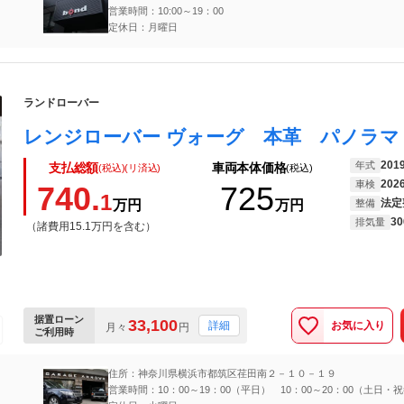
営業時間：10:00～19：00
定休日：月曜日
ランドローバー
201
年式
支払総額
車両本体価格
(税込)(リ済込)
(税込)
202
車検
740.
725
1
法定
万円
万円
整備
30
排気量
（諸費用15.1万円を含む）
据置ローン
33,100
お気に入り
詳細
月々
円
ご利用時
住所：神奈川県横浜市都筑区荏田南２－１０－１９
営業時間：10：00～19：00（平日） 10：00～20：00（土日・