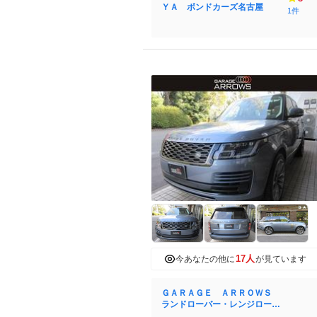
ＹＡ ボンドカーズ名古屋
1件
17人
今あなたの他に
が見ています
ＧＡＲＡＧＥ ＡＲＲＯＷＳ
ランドローバー・レンジローバ
ー専門店