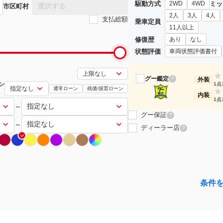
駆動方式
ミッ
2WD
4WD
選択する
市区町村
2人
3人
4人
支払総額
乗車定員
11人以上
修復歴
あり
なし
状態評価
車両状態評価書付
★
グー鑑定
?
外装
ン
1点
通常ローン
残価/据置ローン
★
内装
1点
～
グー保証
?
～
ディーラー店
?
条件