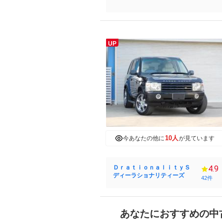
UP
10人
今あなたの他に
が見ています
ＤｒａｔｉｏｎａｌｉｔｙＳ
4.9
ディーラショナリティーズ
42件
あなたにおすすめの中