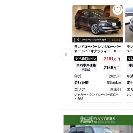
ランドローバー レンジローバー
ラン
オートバイオグラフィー Ｄ３
ス
５０ ＳＷＢ 登録済未使用
2181
支払総額
支
(税込)
万円
車 白革シート サンルーフ
全席シートヒーター＆クーラ
車両本体価格
車
2158
万円
ー フロントシートマッサー
(税込)
ジ ＭＥＲＩＤＩＡＮシグネチ
年式
2025年
年
ャー ２３インチアルミホイー
ル テールゲートイベントスイ
走行距離
99kmkm
走
ート
エリア
東京都
エ
ジャガー・ランドローバー東京ベ
レン
イ有明