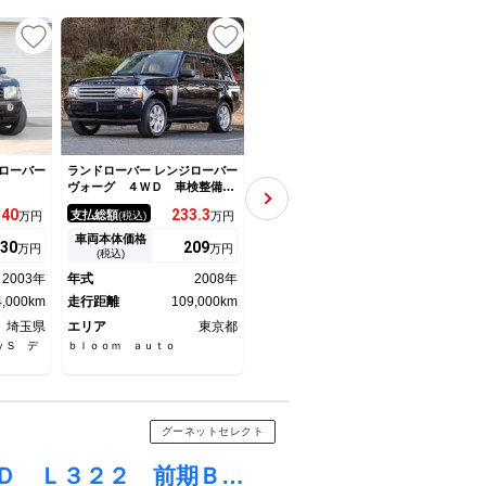
ローバー
ランドローバー レンジローバー
ランドローバー レンジローバー
ランド
ヴォーグ ４ＷＤ 車検整備付
ヴォーグ ヴォーグ ４ＷＤ
４．
き
Ｌ３２２ 前期ＢＭＷ紺×ベー
管サ
140
233.
3
202
支払総額
支払総額
支払
万円
(税込)
万円
(税込)
万円
ジュ クルーズコントロール
ト 
バックカメラ ナビ 本革シー
車両本体価格
車両本体価格
車両
30
209
189
万円
万円
万円
ト パワーシート シートヒー
(税込)
(税込)
ター サンルーフ ＥＴＣ
2003年
年式
2008年
年式
2004年
年式
4,000km
走行距離
109,000km
走行距離
135,000km
走行
埼玉県
エリア
東京都
エリア
東京都
エリ
ｙＳ デ
ｂｌｏｏｍ ａｕｔｏ
ＲＡＮＧＥＲＳ
ＣＡＲ
ム
グーネットセレクト
レンジローバー ヴォーグ ヴォーグ ４ＷＤ Ｌ３２２ 前期ＢＭＷ紺×ベージュ クルーズコントロール バックカメラ ナビ 本革シート パワーシート シートヒーター サンルーフ ＥＴＣ