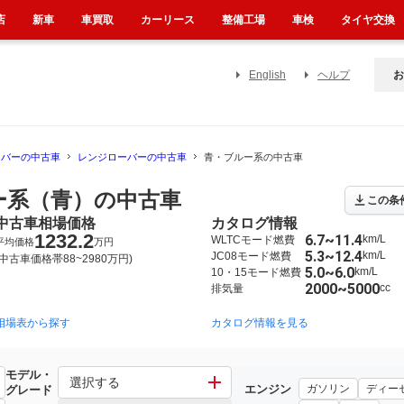
店
新車
車買取
カーリース
整備工場
車検
タイヤ交換
English
ヘルプ
お
ーバーの中古車
レンジローバーの中古車
青・ブルー系の中古車
ー系（青）の中古車
この条
中古車相場価格
カタログ情報
1232.2
6.7~11.4
km/L
WLTCモード燃費
平均価格
万円
5.3~12.4
km/L
JC08モード燃費
(中古車価格帯88~2980万円)
5.0~6.0
km/L
10・15モード燃費
2000~5000
cc
排気量
相場表から探す
2013年3月~2022年5月（70）
2002年4月~2008年3月（23）
カタログ情報を見る
モデル・
バー
選択する
エンジン
ガソリン
ディー
グレード