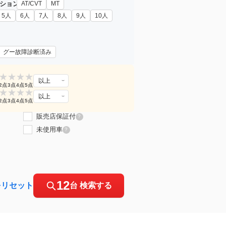
ション
AT/CVT
MT
5人
6人
7人
8人
9人
10人
グー故障診断済み
★
★
★
★
以上
2点
3点
4点
5点
★
★
★
★
以上
2点
3点
4点
5点
販売店保証付
?
未使用車
?
12
をリセット
台 検索する