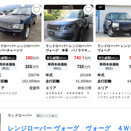
UP
ドローバー レンジローバー
ランドローバー レンジローバー
ランドローバー レンジ
ーパーチャージド
ヴォーグ 本革 パノラマＲ
ヴォーグ
ナビＴＶ ＯＰ２２ＡＷ 後期
280
740.
1
払総額
支払総額
支払総額
(税込)
万円
(税込)
万円
(税込)
モデル ディーゼル シャドー
パック ドライバーアシストパ
両本体価格
車両本体価格
車両本体価格
255
725
1
万円
万円
ック パークアシスト ＭＥＲ
(税込)
(税込)
(税込)
ＩＤＩＡＮ クーラーＢＯＸ
式
2007年
年式
2019年
年式
イオン空気清浄 ピクセルＬＥ
行距離
162,000km
Ｄヘッドライト
走行距離
41,000km
走行距離
6
リア
愛媛県
エリア
神奈川県
エリア
ジャーシコク
ＧＡＲＡＧＥ ＡＲＲＯＷＳ ラ
Ｄｒａｔｉｏｎａｌｉｔ
ンドローバー・レンジローバー専
ィーラショナリティーズ
門店
ランドローバー
購入パックあり