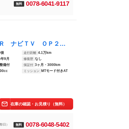
0078-6041-9117
無料
レンジローバー ヴォーグ 本革 パノラマＲ ナビＴＶ ＯＰ２２ＡＷ 後期モデル ディーゼル シャドーパック ドライバーアシストパック パークアシスト ＭＥＲＩＤＩＡＮ クーラーＢＯＸ イオン空気清浄 ピクセルＬＥＤヘッドライト
9後
4.1万km
走行距離
6年9月
なし
修復歴
整備付
3ヶ月・3000km
保証付
00cc
MTモード付きAT
ミッション
在庫の確認・お見積り（無料）
0078-6048-5402
祝祭日）
無料