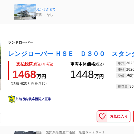
おかげさまで
期間： なし
ランドローバー
202
年式
支払総額
車両本体価格
(税込)(リ済込)
(税込)
202
車検
1468
1448
法定
万円
万円
整備
（諸費用20万円を含む）
30
排気量
5
4
外装
内装
機関／正常
お気に入り
住所：愛知県名古屋市南区千竈通５－２６－１