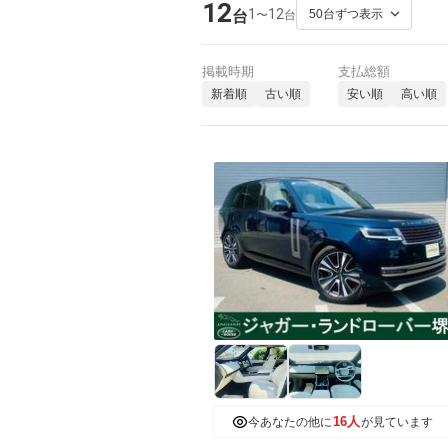
12
1
12
〜
台
台
掲載時期
支払総額
新着順
古い順
安い順
高い順
16人
今あなたの他に
が見ています