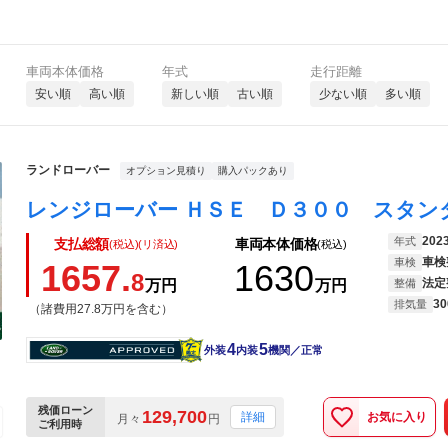
車両本体価格
年式
走行距離
安い順
高い順
新しい順
古い順
少ない順
多い順
ランドローバー
オプション見積り
購入パックあり
202
年式
支払総額
車両本体価格
(税込)(リ済込)
(税込)
車検
車検
1657.
1630
8
法定
万円
万円
整備
30
排気量
（諸費用27.8万円を含む）
4
5
外装
内装
機関／正常
残価ローン
129,700
お気に入り
詳細
月々
円
ご利用時