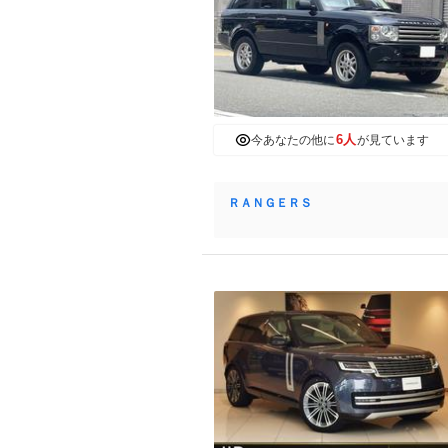
6人
今あなたの他に
が見ています
ＲＡＮＧＥＲＳ