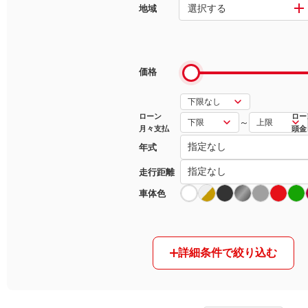
選択する
地域
マガジン
車カタログ
価格
自動車ローン
ローン
ロー
～
月々支払
頭金
保険
年式
レビュー
走行距離
車体色
価格相場
教習所
詳細条件で絞り込む
用語集