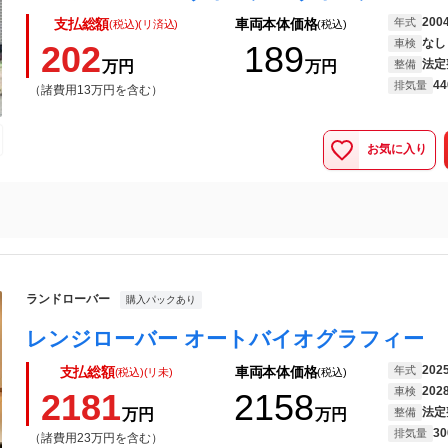
200
年式
支払総額
車両本体価格
(税込)(リ済込)
(税込)
なし
車検
202
189
法定
万円
万円
整備
44
排気量
（諸費用13万円を含む）
お気に入り
ランドローバー
購入パックあり
202
年式
支払総額
車両本体価格
(税込)(リ未)
(税込)
202
車検
2181
2158
法定
万円
万円
整備
30
排気量
（諸費用23万円を含む）