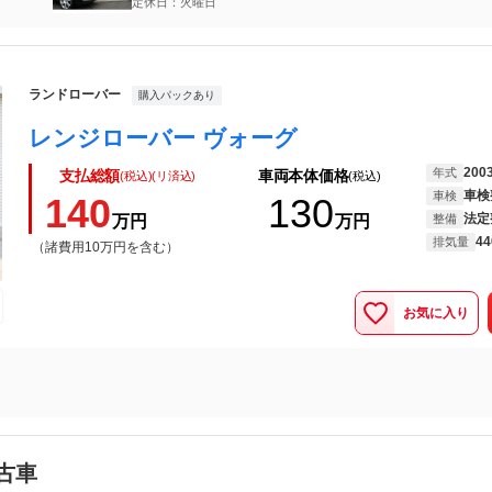
定休日：火曜日
ランドローバー
購入パックあり
レンジローバー ヴォーグ
200
年式
支払総額
車両本体価格
(税込)(リ済込)
(税込)
車検
車検
140
130
法定
万円
万円
整備
44
排気量
（諸費用10万円を含む）
お気に入り
古車