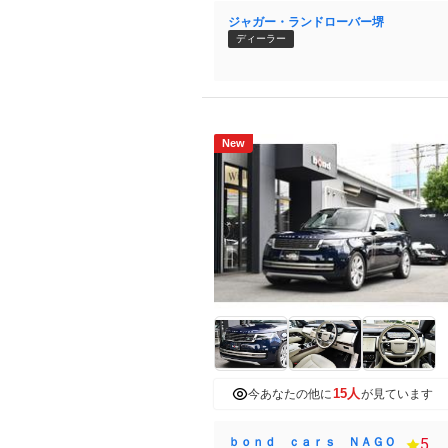
ジャガー・ランドローバー堺
ディーラー
New
15人
今あなたの他に
が見ています
ｂｏｎｄ ｃａｒｓ ＮＡＧＯ
5