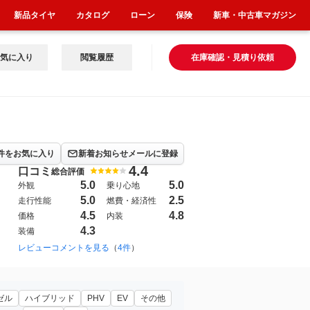
新品タイヤ
カタログ
ローン
保険
新車・中古車マガジン
気に入り
閲覧履歴
在庫確認・見積り依頼
件をお気に入り
新着お知らせメールに登録
4.4
口コミ
総合評価
5.0
5.0
外観
乗り心地
5.0
2.5
走行性能
燃費・経済性
4.5
4.8
価格
内装
4.3
装備
2000年7月~2004年4月（12）
レビューコメントを見る
（
4件
）
2021年11月~（100）
ゼル
ハイブリッド
PHV
EV
その他