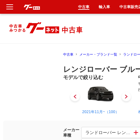
中古車
輸入車
中古車販売
新車
中古車
中古車
メーカー・ブランド一覧
ランドロ
輸入車
レンジローバー ブル
クルマ買取
モデルで絞り込む
カーリース
タイヤ交換
2000年7月~2004年4月（12）
2021年11月~（100）
整備工場
メーカー
ランドローバー レンジロー
車種
車検