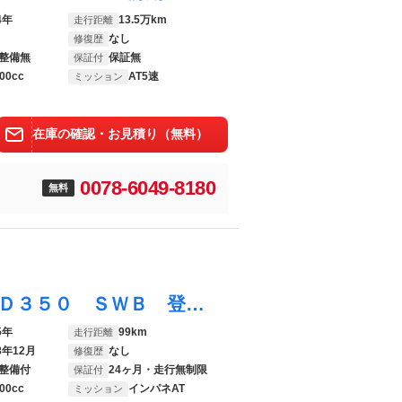
4年
13.5万km
走行距離
なし
修復歴
整備無
保証無
保証付
00cc
AT5速
ミッション
在庫の確認・お見積り（無料）
0078-6049-8180
無料
レンジローバー オートバイオグラフィー Ｄ３５０ ＳＷＢ 登録済未使用車 白革シート サンルーフ 全席シートヒーター＆クーラー フロントシートマッサージ ＭＥＲＩＤＩＡＮシグネチャー ２３インチアルミホイール テールゲートイベントスイート
5年
99km
走行距離
8年12月
なし
修復歴
整備付
24ヶ月・走行無制限
保証付
00cc
インパネAT
ミッション