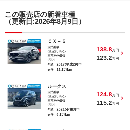
オデッセイハイブリッド ハイブリッドアブソ
ルート・ホンダセンシングＥＸパック
この販売店の新着車種
（更新日:2026年8月9日）
エクストレイル ２０Ｘｉ
ＣＸ－５
支払総額
138.8
万円
(税込)(リ済込)
車両本体価格
123.2
万円
(税込)
2017(平成29)年
年式
11.1万km
走行
エブリイ ＰＡ
ルークス
支払総額
124.8
万円
(税込)(リ済込)
車両本体価格
115.2
万円
(税込)
2021(令和3)年
年式
6.1万km
走行
Ｎ－ＢＯＸカスタム Ｌターボ