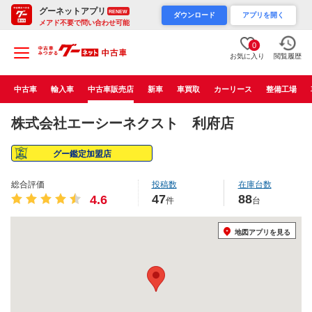
グーネットアプリ
RENEW
ダウンロード
アプリを開く
メアド不要で問い合わせ可能
0
お気に入り
閲覧履歴
中古車
輸入車
中古車販売店
新車
車買取
カーリース
整備工場
株式会社エーシーネクスト 利府店
グー鑑定加盟店
総合評価
投稿数
在庫台数
47
88
4.6
件
台
地図アプリを見る