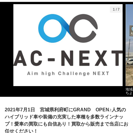
1
/
7
地域
ちよ
2021年7月1日 宮城県利府町にGRAND OPEN♪人気の
ハイブリッド車や装備の充実した車種を多数ラインナッ
プ！愛車の買取にも自信あり！買取から販売まで当店にお
任せください！