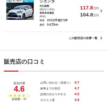
シエンタ
支払総額
117.8
万円
(税込)(リ済込)
車両本体価格
104.8
万円
(税込)
2015(平成27)年
年式
9.6万km
ＣＸ－８ ＸＤ Ｌパッケージ
走行
この販売店の在庫一覧
オーラ Ｇ ９０周年記念車
販売店の口コミ
4.7
お問い合わせ（見積り）
総合評価
4.6
4.7
納車までの対応
4.5
説明の分かりやすさ
★★★★☆
投稿数：47
4.5
オススメ度