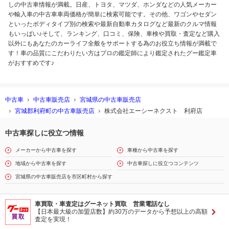
しの中古車情報が満載。日産、トヨタ、マツダ、ホンダなどの人気メーカー
や輸入車の中古車車両価格が簡単に検索可能です。その他、ワゴンやセダン
といったボディタイプ別の検索や最新自動車カタログなど最新のクルマ情報
もいっぱい♪そして、ランキング、口コミ、保険、車検や買取・査定など購入
以外にもあなたのカーライフ全般をサポートする為のお役立ち情報が満載で
す！車の品質にこだわりたい方はプロの鑑定師により鑑定されたグー鑑定車
がおすすめです♪
中古車
中古車販売店
宮城県の中古車販売店
宮城郡利府町の中古車販売店
株式会社エーシーネクスト 利府店
中古車探しに役立つ情報
メーカーから中古車を探す
車種から中古車を探す
地域から中古車を探す
中古車探しに役立つコンテンツ
宮城県の中古車販売店を市区町村から探す
車買取・車査定はグーネット買取 営業電話なし
【日本最大級の加盟店数】約30万のデータから予想以上の高額
査定を実現！