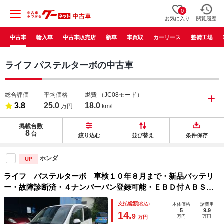
0
お気に入り
閲覧履歴
中古車
輸入車
中古車販売店
新車
車買取
カーリース
整備工場
ライフ パステルターボの中古車
総合評価
平均価格
燃費
（JC08モード）
3.8
25.0
18.0
万円
km/l
掲載台数
8
台
絞り込む
並び替え
条件保存
ホンダ
UP
ライフ パステルターボ 車検１０年８月まで・新品バッテリ
ー・故障診断済・４ナンバーバン登録可能・ＥＢＤ付ＡＢＳ・
バックカメラ・キーフリー・オートエアコン・ミラーヒータ
支払総額
(税込)
本体価格
諸費用
ー・パワステ・冷暖房・シート高さ調整・下取現状・ターボ
5
9.9
14.
9
万円
万円
万円