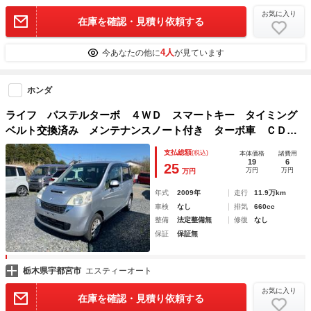
お気に入り
在庫を確認・見積り依頼する
4人
今あなたの他に
が見ています
ホンダ
ライフ パステルターボ ４ＷＤ スマートキー タイミング
ベルト交換済み メンテナンスノート付き ターボ車 ＣＤ
ベンチシート 盗難防止システム ＡＢＳ エアコン パワー
支払総額
(税込)
本体価格
諸費用
ステアリング １３インチアルミホイール
19
6
25
万円
万円
万円
年式
2009年
走行
11.9万km
車検
なし
排気
660cc
整備
法定整備無
修復
なし
保証
保証無
栃木県宇都宮市
エスティーオート
お気に入り
在庫を確認・見積り依頼する