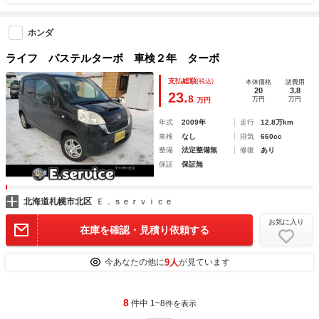
ホンダ
ライフ パステルターボ 車検２年 ターボ
支払総額
(税込)
本体価格
諸費用
20
3.8
23.
8
万円
万円
万円
年式
2009年
走行
12.8万km
車検
なし
排気
660cc
整備
法定整備無
修復
あり
保証
保証無
北海道札幌市北区
Ｅ．ｓｅｒｖｉｃｅ
お気に入り
在庫を確認・見積り依頼する
9人
今あなたの他に
が見ています
8
件中 1~8
件を表示