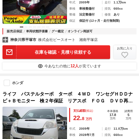
年式
2009年
走行
1.1万km
車検
車検整備付
排気
660cc
整備
法定整備付
修復
あり
保証
保証付 (12ヶ月・走行無制限)
販売店保証
車両状態評価書
グー鑑定
オンライン商談可
神奈川県平塚市
株式会社ピースオート 湘南平塚店
お気に入り
在庫を確認・見積り依頼する
12人
今あなたの他に
が見ています
ホンダ
ライフ パステルターボ ターボ ４ＷＤ ワンセグＨＤＤナ
ビ＋Ｂモニター 検２年保証 リアスポ ＦＯＧ ＤＶＤ再生
可 １３ＡＷ インテリキー 電格ＷＭ ＰＷ
支払総額
(税込)
本体価格
諸費用
17.8
5
22.
8
万円
万円
万円
年式
2009年
走行
11.0万km
車検
2028年7月
排気
660cc