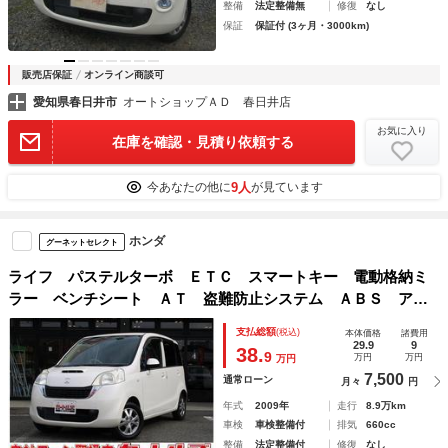
整備
法定整備無
修復
なし
保証
保証付 (3ヶ月・3000km)
販売店保証
オンライン商談可
愛知県春日井市
オートショップＡＤ 春日井店
お気に入り
在庫を確認・見積り依頼する
9人
今あなたの他に
が見ています
ホンダ
グーネットセレクト
ライフ パステルターボ ＥＴＣ スマートキー 電動格納ミ
ラー ベンチシート ＡＴ 盗難防止システム ＡＢＳ アル
ミホイール 衝突安全ボディ エアコン パワーステアリン
支払総額
(税込)
本体価格
諸費用
グ パワーウィンドウ
29.9
9
38.
9
万円
万円
万円
7,500
通常ローン
月々
円
年式
2009年
走行
8.9万km
車検
車検整備付
排気
660cc
整備
法定整備付
修復
なし