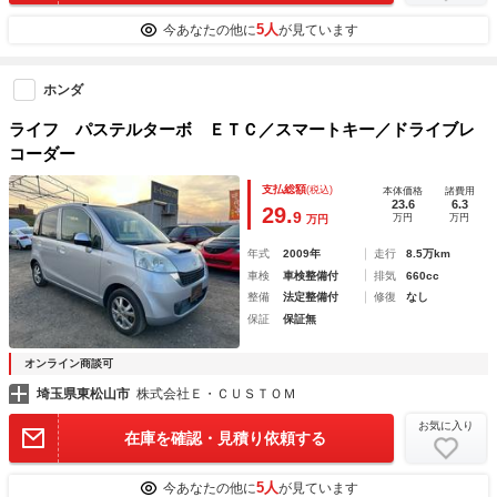
5人
今あなたの他に
が見ています
ホンダ
ライフ パステルターボ ＥＴＣ／スマートキー／ドライブレ
コーダー
支払総額
(税込)
本体価格
諸費用
23.6
6.3
29.
9
万円
万円
万円
年式
2009年
走行
8.5万km
車検
車検整備付
排気
660cc
整備
法定整備付
修復
なし
保証
保証無
オンライン商談可
埼玉県東松山市
株式会社Ｅ・ＣＵＳＴＯＭ
お気に入り
在庫を確認・見積り依頼する
5人
今あなたの他に
が見ています