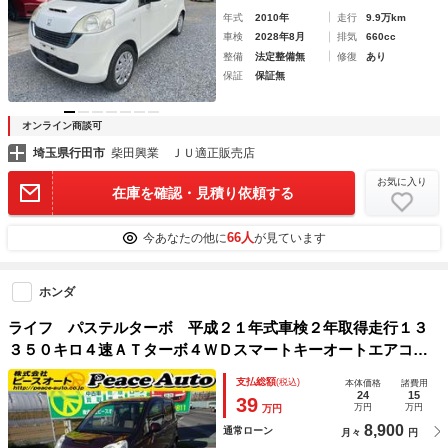
年式
2010年
走行
9.9万km
車検
2028年8月
排気
660cc
整備
法定整備無
修復
あり
保証
保証無
オンライン商談可
埼玉県行田市
柴田興業 ＪＵ適正販売店
お気に入り
在庫を確認・見積り依頼する
66人
今あなたの他に
が見ています
ホンダ
ライフ パステルターボ 平成２１年式車検２年取得走行１３
３５０キロ４速ＡＴターボ４ＷＤスマートキーオートエアコン
パワステフル装備ＥＴＣバックカメラ付きオーディオベンチシ
支払総額
(税込)
本体価格
諸費用
ートプライバシーガラス電動格納ミラー純正１３インチアルミ
24
15
39
万円
万円
万円
8,900
通常ローン
月々
円