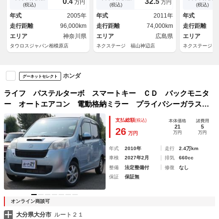
0.
32.
4
5
万円
万円
プライバシーガラス 電動格納
トレベライザ
(税込)
(税込)
(税込)
ミラー
年式
2005年
年式
2011年
年式
走行距離
96,000km
走行距離
74,000km
走行距離
エリア
神奈川県
エリア
広島県
エリア
タウロスジャパン相模原店
ネクステージ 福山神辺店
ネクステージ 
ホンダ
グーネットセレクト
ライフ パステルターボ スマートキー ＣＤ バックモニタ
ー オートエアコン 電動格納ミラー プライバシーガラス
セキュリティ パワーステアリング パワーウィンドウ
支払総額
(税込)
本体価格
諸費用
21
5
26
万円
万円
万円
年式
2010年
走行
2.4万km
車検
2027年2月
排気
660cc
整備
法定整備付
修復
なし
保証
保証無
オンライン商談可
大分県大分市
ルート２１