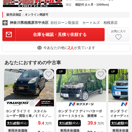
保証
保証付 (1ヶ月・1000km)
販売店保証
オンライン商談可
神奈川県相模原市中央区
自社ローン取扱店 カートルズ 相模原店
お気に入り
在庫を確認・見積り依頼する
2人
今あなたの他に
が見ています
あなたにおすすめの中古車
UP
UP
ホンダ ライフ Ｃ スタイル
ホンダ ライフ ディーバターボ
ホンダ ライフ
ユーザー買取り車／ＥＴＣ／パ
スマートスタイル 禁煙車 ス
イオーディオ
ワーウインドウ／パワーステア
マートキー ＨＩＤヘッド 純
禁煙車 ＥＴ
9.
39.
4
9
支払総額
支払総額
支払総額
(税込)
(税込)
(税込)
万円
万円
リング／エアーバック／エアロ
正１４インチアルミ オートエ
ニティミラー
／ＡＢＳ装置／キーレスキー
アコン ＣＤ 盗難防止装置
パワーウィン
車両本体価格
車両本体価格
車両本体価格