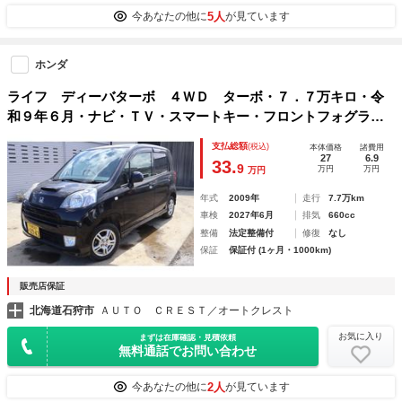
5人
今あなたの他に
が見ています
ホンダ
ライフ ディーバターボ ４ＷＤ ターボ・７．７万キロ・令
和９年６月・ナビ・ＴＶ・スマートキー・フロントフォグラン
プ
支払総額
(税込)
本体価格
諸費用
27
6.9
33.
9
万円
万円
万円
年式
2009年
走行
7.7万km
車検
2027年6月
排気
660cc
整備
法定整備付
修復
なし
保証
保証付 (1ヶ月・1000km)
販売店保証
北海道石狩市
ＡＵＴＯ ＣＲＥＳＴ／オートクレスト
お気に入り
まずは在庫確認・見積依頼
無料通話でお問い合わせ
2人
今あなたの他に
が見ています