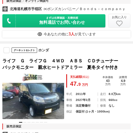
販売店保証
オンライン商談可
北海道札幌市手稲区
㈱ボンズカンパニー／Ｂｏｎｄｓ－ｃｏｍｐａｎｙ
お気に入り
まずは在庫確認・見積依頼
無料通話でお問い合わせ
3人
今あなたの他に
が見ています
ホンダ
グーネットセレクト
ライフ Ｇ ライフＧ ４ＷＤ ＡＢＳ ＣＤチューナー
バックモニター 親水ヒートドアミラー 夏冬タイヤ付き
支払総額
(税込)
本体価格
諸費用
43
4.9
47.
9
万円
万円
万円
年式
2011年
走行
8.0万km
車検
2027年3月
排気
660cc
整備
法定整備付
修復
なし
保証
保証付 (1ヶ月・1000km)
販売店保証