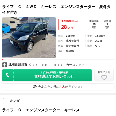
ライフ Ｃ ４ＷＤ キーレス エンジンスターター 夏冬タ
イヤ付き
支払総額
(税込)
本体価格
諸費用
25
3
28
万円
万円
万円
年式
2007年
走行
6.6万km
車検
車検整備付
排気
660cc
整備
法定整備付
修復
なし
保証
保証無
北海道旭川市
Ｃａｒ ｃｏｌｌｅｃｔ カーコレクト
お気に入り
まずは在庫確認・見積依頼
無料通話でお問い合わせ
4人
今あなたの他に
が見ています
ホンダ
ライフ Ｃ エンジンスターター キーレス