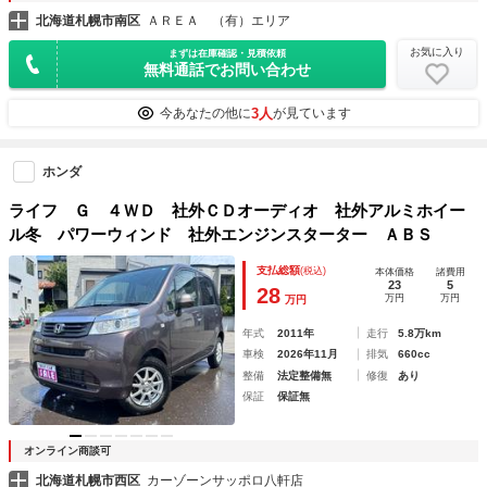
北海道札幌市南区
ＡＲＥＡ （有）エリア
お気に入り
まずは在庫確認・見積依頼
無料通話でお問い合わせ
3人
今あなたの他に
が見ています
ホンダ
ライフ Ｇ ４ＷＤ 社外ＣＤオーディオ 社外アルミホイー
ル冬 パワーウィンド 社外エンジンスターター ＡＢＳ
支払総額
(税込)
本体価格
諸費用
23
5
28
万円
万円
万円
年式
2011年
走行
5.8万km
車検
2026年11月
排気
660cc
整備
法定整備無
修復
あり
保証
保証無
オンライン商談可
北海道札幌市西区
カーゾーンサッポロ八軒店