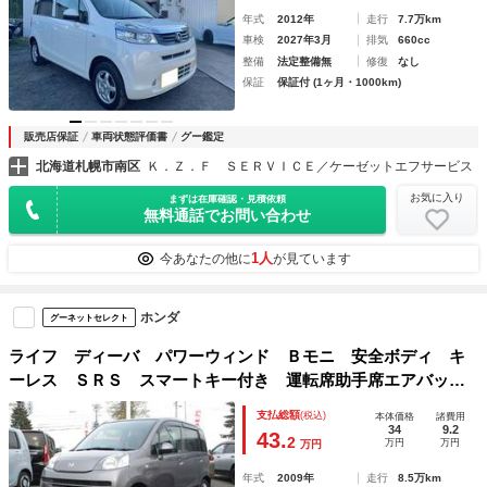
年式
2012年
走行
7.7万km
車検
2027年3月
排気
660cc
整備
法定整備無
修復
なし
保証
保証付 (1ヶ月・1000km)
販売店保証
車両状態評価書
グー鑑定
北海道札幌市南区
Ｋ．Ｚ．Ｆ ＳＥＲＶＩＣＥ／ケーゼットエフサービス
お気に入り
まずは在庫確認・見積依頼
無料通話でお問い合わせ
1人
今あなたの他に
が見ています
ホンダ
グーネットセレクト
ライフ ディーバ パワーウィンド Ｂモニ 安全ボディ キ
ーレス ＳＲＳ スマートキー付き 運転席助手席エアバッ
ク パワステ オートエアコン ＡＢＳ ワンオーナー 禁煙
支払総額
(税込)
本体価格
諸費用
34
9.2
43.
2
万円
万円
万円
年式
2009年
走行
8.5万km