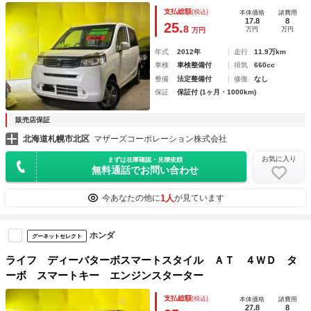
支払総額
(税込)
本体価格
諸費用
17.8
8
25.
8
万円
万円
万円
年式
2012年
走行
11.9万km
車検
車検整備付
排気
660cc
整備
法定整備付
修復
なし
保証
保証付 (1ヶ月・1000km)
販売店保証
北海道札幌市北区
マザーズコーポレーション株式会社
お気に入り
まずは在庫確認・見積依頼
無料通話でお問い合わせ
1人
今あなたの他に
が見ています
ホンダ
グーネットセレクト
ライフ ディーバターボスマートスタイル ＡＴ ４ＷＤ タ
ーボ スマートキー エンジンスターター
支払総額
(税込)
本体価格
諸費用
27.8
8