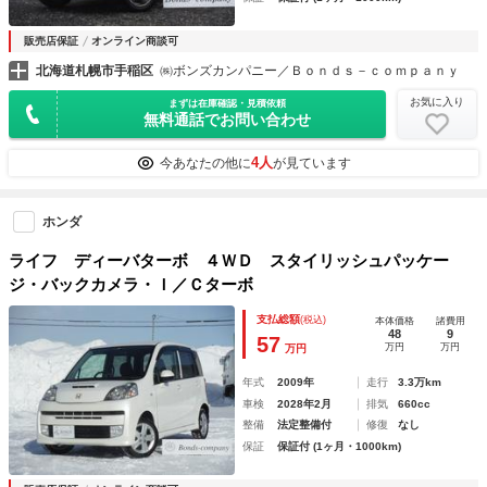
販売店保証
オンライン商談可
北海道札幌市手稲区
㈱ボンズカンパニー／Ｂｏｎｄｓ－ｃｏｍｐａｎｙ
お気に入り
まずは在庫確認・見積依頼
無料通話でお問い合わせ
4人
今あなたの他に
が見ています
ホンダ
ライフ ディーバターボ ４ＷＤ スタイリッシュパッケー
ジ・バックカメラ・Ｉ／Ｃターボ
支払総額
(税込)
本体価格
諸費用
48
9
57
万円
万円
万円
年式
2009年
走行
3.3万km
車検
2028年2月
排気
660cc
整備
法定整備付
修復
なし
保証
保証付 (1ヶ月・1000km)