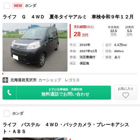
ホンダ
NEW
ライフ Ｇ ４ＷＤ 夏冬タイヤアルミ 車検令和９年１２月
支払総額
(税込)
本体価格
諸費用
22.5
5.5
28
万円
万円
万円
年式
2010年
走行
6.4万km
車検
2027年12月
排気
660cc
整備
法定整備付
修復
あり
保証
保証無
北海道岩見沢市
カーショップ レゴリス
お気に入り
まずは在庫確認・見積依頼
無料通話でお問い合わせ
ホンダ
ライフ パステル ４ＷＤ・バックカメラ・ブレーキアシス
ト・ＡＢＳ