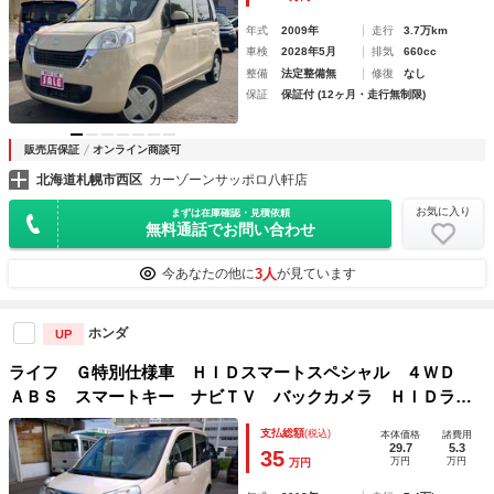
年式
2009年
走行
3.7万km
車検
2028年5月
排気
660cc
整備
法定整備無
修復
なし
保証
保証付 (12ヶ月・走行無制限)
販売店保証
オンライン商談可
北海道札幌市西区
カーゾーンサッポロ八軒店
お気に入り
まずは在庫確認・見積依頼
無料通話でお問い合わせ
3人
今あなたの他に
が見ています
ホンダ
UP
ライフ Ｇ特別仕様車 ＨＩＤスマートスペシャル ４ＷＤ
ＡＢＳ スマートキー ナビＴＶ バックカメラ ＨＩＤライ
ト リモコンスターター 夏冬タイヤ付 車検令和１０年８
支払総額
(税込)
本体価格
諸費用
月 保証１年付（保証条件有）
29.7
5.3
35
万円
万円
万円