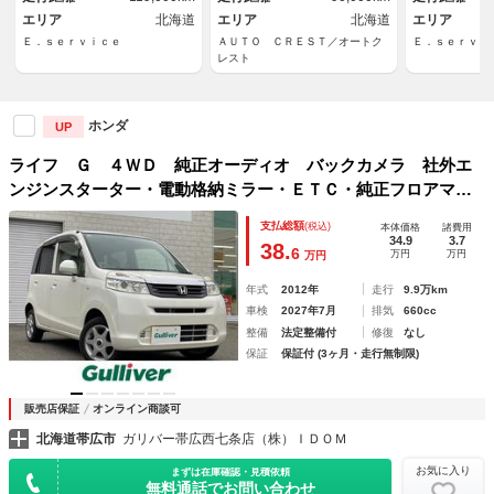
エリア
北海道
エリア
北海道
エリア
Ｅ．ｓｅｒｖｉｃｅ
ＡＵＴＯ ＣＲＥＳＴ／オートク
Ｅ．ｓｅｒｖｉ
レスト
ホンダ
UP
ライフ Ｇ ４ＷＤ 純正オーディオ バックカメラ 社外エ
ンジンスターター・電動格納ミラー・ＥＴＣ・純正フロアマッ
ト・ドアバイザー・冬タイヤ積込ミラーヒーター Ｗエアバッ
支払総額
(税込)
本体価格
諸費用
グ ＡＢＳ
34.9
3.7
38.
6
万円
万円
万円
年式
2012年
走行
9.9万km
車検
2027年7月
排気
660cc
整備
法定整備付
修復
なし
保証
保証付 (3ヶ月・走行無制限)
販売店保証
オンライン商談可
北海道帯広市
ガリバー帯広西七条店（株）ＩＤＯＭ
お気に入り
まずは在庫確認・見積依頼
無料通話でお問い合わせ