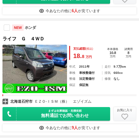
6人
今あなたの他に
が見ています
ホンダ
NEW
ライフ Ｇ ４ＷＤ
支払総額
(税込)
本体価格
諸費用
10.8
8
18.
8
万円
万円
万円
年式
2011年
走行
9.7万km
車検
車検整備付
排気
660cc
整備
法定整備付
修復
なし
保証
保証無
北海道石狩市
ＥＺＯ‐ＩＳＭ（株） エゾイズム
お気に入り
まずは在庫確認・見積依頼
無料通話でお問い合わせ
9人
今あなたの他に
が見ています