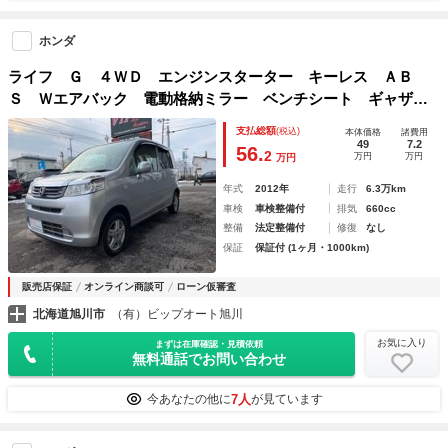
ホンダ
ライフ Ｇ ４ＷＤ エンジンスターター キーレス ＡＢ
Ｓ Ｗエアバック 電動格納ミラー ベンチシート ギャザズ
ＣＤオーディオ ワンオーナー バイザー
支払総額
(税込)
本体価格
諸費用
49
7.2
56.
2
万円
万円
万円
年式
2012年
走行
6.3万km
車検
車検整備付
排気
660cc
整備
法定整備付
修復
なし
保証
保証付 (1ヶ月・1000km)
販売店保証
オンライン商談可
ローン仮審査
北海道旭川市
（有）ビップオート旭川
お気に入り
まずは在庫確認・見積依頼
無料通話でお問い合わせ
7人
今あなたの他に
が見ています