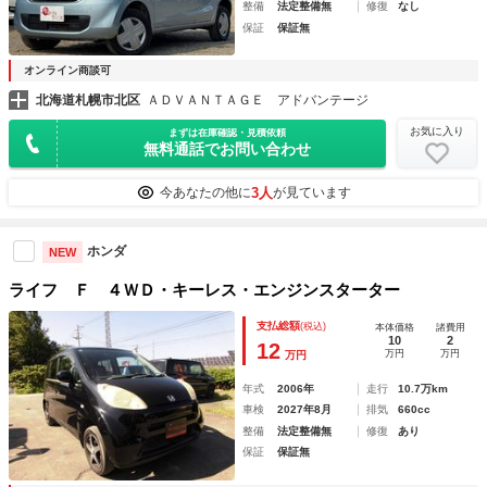
整備
法定整備無
修復
なし
保証
保証無
オンライン商談可
北海道札幌市北区
ＡＤＶＡＮＴＡＧＥ アドバンテージ
お気に入り
まずは在庫確認・見積依頼
無料通話でお問い合わせ
3人
今あなたの他に
が見ています
ホンダ
NEW
ライフ Ｆ ４ＷＤ・キーレス・エンジンスターター
支払総額
(税込)
本体価格
諸費用
10
2
12
万円
万円
万円
年式
2006年
走行
10.7万km
車検
2027年8月
排気
660cc
整備
法定整備無
修復
あり
保証
保証無