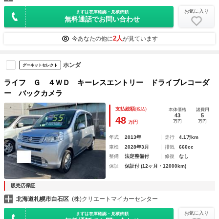
お気に入り
まずは在庫確認・見積依頼
無料通話でお問い合わせ
2人
今あなたの他に
が見ています
ホンダ
グーネットセレクト
ライフ Ｇ ４ＷＤ キーレスエントリー ドライブレコーダ
ー バックカメラ
支払総額
(税込)
本体価格
諸費用
43
5
48
万円
万円
万円
年式
2013年
走行
4.1万km
車検
2028年3月
排気
660cc
整備
法定整備付
修復
なし
保証
保証付 (12ヶ月・12000km)
販売店保証
北海道札幌市白石区
(株)クリエートマイカーセンター
お気に入り
まずは在庫確認・見積依頼