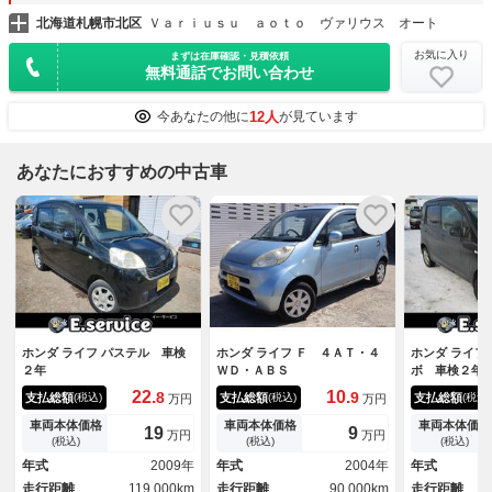
北海道札幌市北区
Ｖａｒｉｕｓｕ ａｏｔｏ ヴァリウス オート
お気に入り
まずは在庫確認・見積依頼
無料通話でお問い合わせ
12人
今あなたの他に
が見ています
あなたにおすすめの中古車
ホンダ ライフ パステル 車検
ホンダ ライフ Ｆ ４ＡＴ・４
ホンダ ライフ
２年
ＷＤ・ＡＢＳ
ボ 車検２年
22.
10.
8
9
支払総額
支払総額
支払総額
(税込)
(税込)
(税込)
万円
万円
車両本体価格
車両本体価格
車両本体価格
19
9
万円
万円
(税込)
(税込)
(税込)
年式
2009年
年式
2004年
年式
走行距離
119,000km
走行距離
90,000km
走行距離