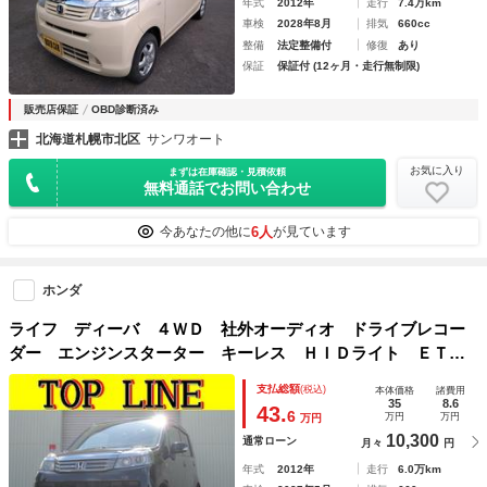
年式
2012年
走行
7.4万km
車検
2028年8月
排気
660cc
整備
法定整備付
修復
あり
保証
保証付 (12ヶ月・走行無制限)
販売店保証
OBD診断済み
北海道札幌市北区
サンワオート
お気に入り
まずは在庫確認・見積依頼
無料通話でお問い合わせ
6人
今あなたの他に
が見ています
ホンダ
ライフ ディーバ ４ＷＤ 社外オーディオ ドライブレコー
ダー エンジンスターター キーレス ＨＩＤライト ＥＴ
Ｃ ミラーヒーター ウインカーミラー ベンチシート アル
支払総額
(税込)
本体価格
諸費用
ミホイール
35
8.6
43.
6
万円
万円
万円
10,300
通常ローン
月々
円
年式
2012年
走行
6.0万km