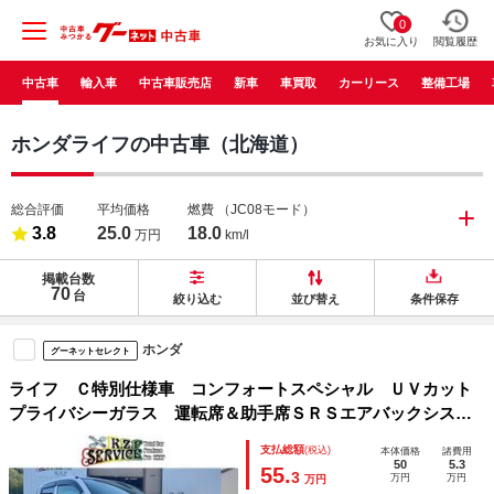
0
お気に入り
閲覧履歴
中古車
輸入車
中古車販売店
新車
車買取
カーリース
整備工場
ホンダライフの中古車（北海道）
総合評価
平均価格
燃費
（JC08モード）
3.8
25.0
18.0
万円
km/l
掲載台数
70
台
絞り込む
並び替え
条件保存
ホンダ
グーネットセレクト
ライフ Ｃ特別仕様車 コンフォートスペシャル ＵＶカット
プライバシーガラス 運転席＆助手席ＳＲＳエアバックシステ
ム 親水ヒーテッドドアミラー キーレス フロアマット 純
支払総額
(税込)
本体価格
諸費用
正ナビゲーション
50
5.3
55.
3
万円
万円
万円