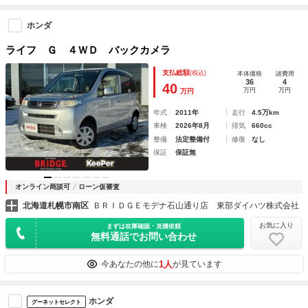
ホンダ
ライフ Ｇ ４ＷＤ バックカメラ
支払総額
(税込)
本体価格
諸費用
36
4
40
万円
万円
万円
年式
2011年
走行
4.5万km
車検
2026年8月
排気
660cc
整備
法定整備付
修復
なし
保証
保証無
オンライン商談可
ローン仮審査
北海道札幌市南区
ＢＲＩＤＧＥモデナ石山通り店 東部ダイハツ株式会社
お気に入り
まずは在庫確認・見積依頼
無料通話でお問い合わせ
1人
今あなたの他に
が見ています
ホンダ
グーネットセレクト