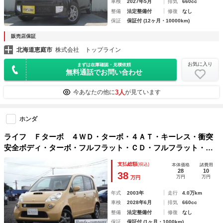
車検
2027年5月
排気
660cc
整備
法定整備付
修復
なし
保証
保証付 (12ヶ月・10000km)
販売店保証
北海道恵庭市
株式会社 トップライン
お気に入り
まずは在庫確認・見積依頼
無料通話でお問い合わせ
3人
今あなたの他に
が見ています
ホンダ
ライフ Ｆターボ ４ＷＤ・ターボ・４ＡＴ・キーレス・衝突
安全ボディ・ターボ・フルフラット・ＣＤ・フルフラット・基
本装備（パワーウィンドウ・パワーステアリング）・エアバッ
支払総額
(税込)
本体価格
諸費用
ク（運転席・助手席）
28
10
38
万円
万円
万円
年式
2003年
走行
4.0万km
車検
2028年6月
排気
660cc
整備
法定整備付
修復
なし
保証
保証付 (1ヶ月・1000km)