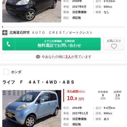
年式
2008年
走行
2.5万km
車検
2027年8月
排気
660cc
整備
法定整備無
修復
なし
保証
保証無
北海道石狩市
ＡＵＴＯ ＣＲＥＳＴ／オートクレスト
お気に入り
まずは在庫確認・見積依頼
無料通話でお問い合わせ
2人
今あなたの他に
が見ています
ホンダ
ライフ Ｆ ４ＡＴ・４ＷＤ・ＡＢＳ
支払総額
(税込)
本体価格
諸費用
9
1.9
10.
9
万円
万円
万円
年式
2004年
走行
9.0万km
車検
2027年11月
排気
660cc
整備
法定整備無
修復
あり
保証
保証無