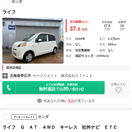
ホンダ
ライフ
支払総額
(税込)
本体価格
諸費用
27.8
10
37.
8
万円
万円
万円
年式
2009年
走行
5.2万km
車検
なし
排気
660cc
整備
法定整備無
修復
なし
保証
保証付 (1ヶ月・1000km)
販売店保証
北海道帯広市
カークリエイト 株式会社ＳＴＹＬＥ
お気に入り
まずは在庫確認・見積依頼
無料通話でお問い合わせ
3人
今あなたの他に
が見ています
ホンダ
グーネットセレクト
ライフ Ｇ ＡＴ ４ＷＤ キーレス 社外ナビ ＥＴＣ