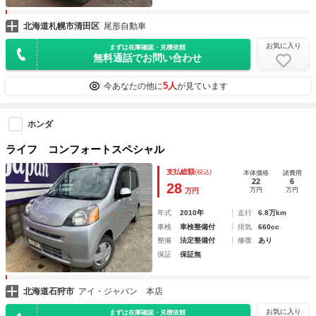
北海道札幌市清田区
尾形自動車
お気に入り
まずは在庫確認・見積依頼
無料通話でお問い合わせ
5人
今あなたの他に
が見ています
ホンダ
ライフ コンフォートスペシャル
支払総額
(税込)
本体価格
諸費用
22
6
28
万円
万円
万円
年式
2010年
走行
6.8万km
車検
車検整備付
排気
660cc
整備
法定整備付
修復
あり
保証
保証無
北海道石狩市
アイ・ジャパン 本店
お気に入り
まずは在庫確認・見積依頼