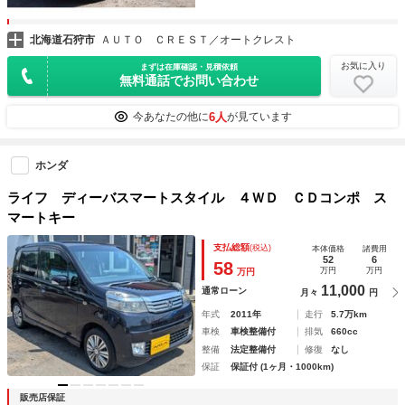
北海道石狩市
ＡＵＴＯ ＣＲＥＳＴ／オートクレスト
お気に入り
まずは在庫確認・見積依頼
無料通話でお問い合わせ
6人
今あなたの他に
が見ています
ホンダ
ライフ ディーバスマートスタイル ４ＷＤ ＣＤコンポ ス
マートキー
支払総額
(税込)
本体価格
諸費用
52
6
58
万円
万円
万円
11,000
通常ローン
月々
円
年式
2011年
走行
5.7万km
車検
車検整備付
排気
660cc
整備
法定整備付
修復
なし
保証
保証付 (1ヶ月・1000km)
販売店保証