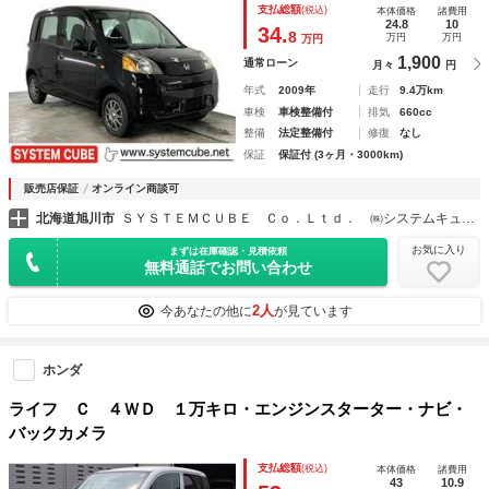
支払総額
(税込)
本体価格
諸費用
24.8
10
34.
8
万円
万円
万円
1,900
通常ローン
月々
円
年式
2009年
走行
9.4万km
車検
車検整備付
排気
660cc
整備
法定整備付
修復
なし
保証
保証付 (3ヶ月・3000km)
販売店保証
オンライン商談可
北海道旭川市
ＳＹＳＴＥＭＣＵＢＥ Ｃｏ．Ｌｔｄ． ㈱システムキューブ
お気に入り
まずは在庫確認・見積依頼
無料通話でお問い合わせ
2人
今あなたの他に
が見ています
ホンダ
ライフ Ｃ ４ＷＤ １万キロ・エンジンスターター・ナビ・
バックカメラ
支払総額
(税込)
本体価格
諸費用
43
10.9