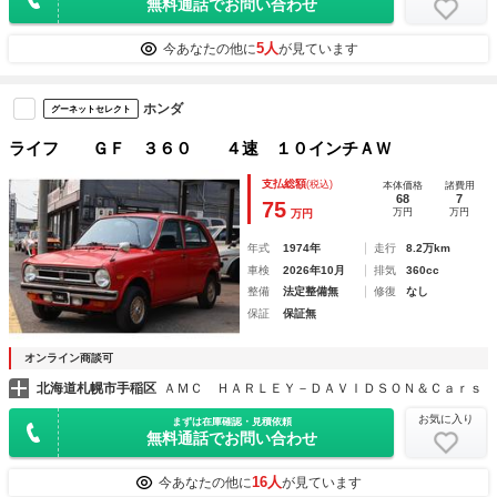
無料通話でお問い合わせ
5人
今あなたの他に
が見ています
ホンダ
グーネットセレクト
ライフ ＧＦ ３６０ ４速 １０インチＡＷ
支払総額
(税込)
本体価格
諸費用
68
7
75
万円
万円
万円
年式
1974年
走行
8.2万km
車検
2026年10月
排気
360cc
整備
法定整備無
修復
なし
保証
保証無
オンライン商談可
北海道札幌市手稲区
ＡＭＣ ＨＡＲＬＥＹ－ＤＡＶＩＤＳＯＮ＆Ｃａｒｓ
お気に入り
まずは在庫確認・見積依頼
無料通話でお問い合わせ
16人
今あなたの他に
が見ています