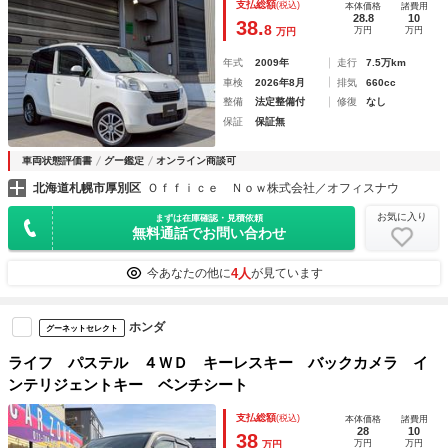
支払総額
(税込)
本体価格
諸費用
28.8
10
38.
8
万円
万円
万円
年式
2009年
走行
7.5万km
車検
2026年8月
排気
660cc
整備
法定整備付
修復
なし
保証
保証無
車両状態評価書
グー鑑定
オンライン商談可
北海道札幌市厚別区
Ｏｆｆｉｃｅ Ｎｏｗ株式会社／オフィスナウ
お気に入り
まずは在庫確認・見積依頼
無料通話でお問い合わせ
4人
今あなたの他に
が見ています
ホンダ
グーネットセレクト
ライフ パステル ４ＷＤ キーレスキー バックカメラ イ
ンテリジェントキー ベンチシート
支払総額
(税込)
本体価格
諸費用
28
10
38
万円
万円
万円