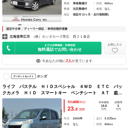
車検
車検整備付
排気
660cc
整備
法定整備付
修復
なし
保証
保証付 (3ヶ月・走行無制限)
認定中古車
ディーラー保証
車両状態評価書
北海道帯広市
（株）ホンダカーズ帯広 西２１条店
お気に入り
まずは在庫確認・見積依頼
無料通話でお問い合わせ
2人
今あなたの他に
が見ています
ホンダ
グーネットセレクト
ライフ パステル ＨＩＤスペシャル ４ＷＤ ＥＴＣ バッ
クカメラ ＨＩＤ スマートキー ベンチシート ＡＴ 盗難
防止システム ＡＢＳ ＣＤ 衝突安全ボディ エアコン パ
支払総額
(税込)
本体価格
諸費用
ワーステアリング パワーウィンドウ 運転席エアバッグ
18.8
5
23.
8
万円
万円
万円
年式
2009年
走行
5.9万km
車検
なし
排気
660cc