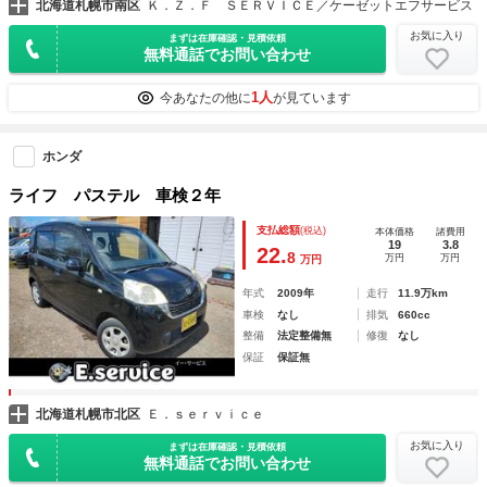
北海道札幌市南区
Ｋ．Ｚ．Ｆ ＳＥＲＶＩＣＥ／ケーゼットエフサービス
お気に入り
まずは在庫確認・見積依頼
無料通話でお問い合わせ
1人
今あなたの他に
が見ています
ホンダ
ライフ パステル 車検２年
支払総額
(税込)
本体価格
諸費用
19
3.8
22.
8
万円
万円
万円
年式
2009年
走行
11.9万km
車検
なし
排気
660cc
整備
法定整備無
修復
なし
保証
保証無
北海道札幌市北区
Ｅ．ｓｅｒｖｉｃｅ
お気に入り
まずは在庫確認・見積依頼
無料通話でお問い合わせ