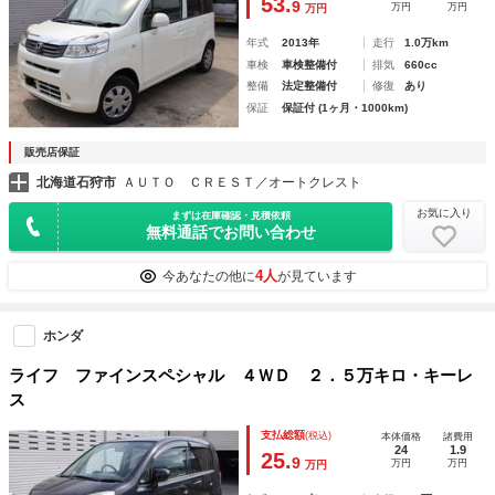
53.
9
万円
万円
万円
年式
2013年
走行
1.0万km
車検
車検整備付
排気
660cc
整備
法定整備付
修復
あり
保証
保証付 (1ヶ月・1000km)
販売店保証
北海道石狩市
ＡＵＴＯ ＣＲＥＳＴ／オートクレスト
お気に入り
まずは在庫確認・見積依頼
無料通話でお問い合わせ
4人
今あなたの他に
が見ています
ホンダ
ライフ ファインスペシャル ４ＷＤ ２．５万キロ・キーレ
ス
支払総額
(税込)
本体価格
諸費用
24
1.9
25.
9
万円
万円
万円