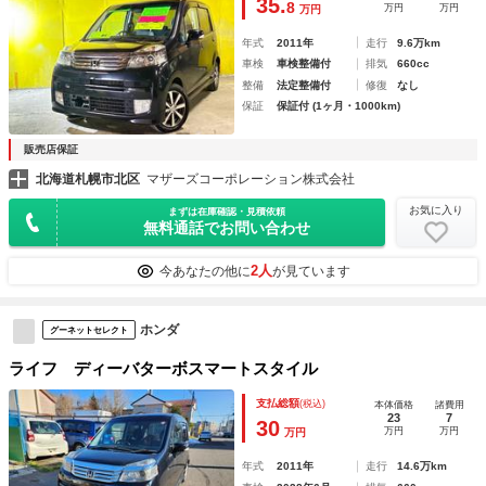
35.
8
万円
万円
万円
年式
2011年
走行
9.6万km
車検
車検整備付
排気
660cc
整備
法定整備付
修復
なし
保証
保証付 (1ヶ月・1000km)
販売店保証
北海道札幌市北区
マザーズコーポレーション株式会社
お気に入り
まずは在庫確認・見積依頼
無料通話でお問い合わせ
2人
今あなたの他に
が見ています
ホンダ
グーネットセレクト
ライフ ディーバターボスマートスタイル
支払総額
(税込)
本体価格
諸費用
23
7
30
万円
万円
万円
年式
2011年
走行
14.6万km