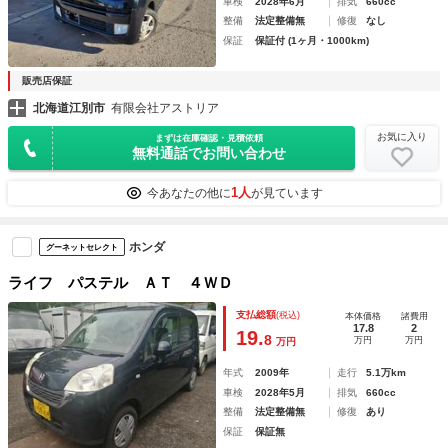
車検
2028年6月
排気
660cc
整備
法定整備無
修復
なし
保証
保証付 (1ヶ月・1000km)
販売店保証
北海道江別市
有限会社アストリア
お気に入り
まずは在庫確認・見積依頼
無料通話でお問い合わせ
1人
今あなたの他に
が見ています
ホンダ
グーネットセレクト
ライフ パステル ＡＴ ４ＷＤ
支払総額
(税込)
本体価格
諸費用
17.8
2
19.
8
万円
万円
万円
年式
2009年
走行
5.1万km
車検
2028年5月
排気
660cc
整備
法定整備無
修復
あり
保証
保証無