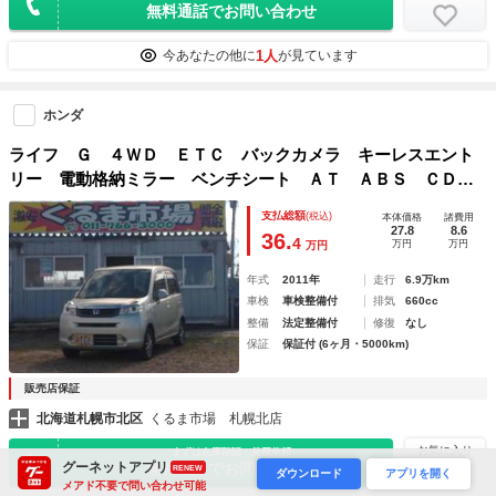
無料通話でお問い合わせ
1人
今あなたの他に
が見ています
ホンダ
ライフ Ｇ ４ＷＤ ＥＴＣ バックカメラ キーレスエント
リー 電動格納ミラー ベンチシート ＡＴ ＡＢＳ ＣＤ
アルミホイール 衝突安全ボディ エアコン パワーステアリ
支払総額
(税込)
本体価格
諸費用
ング パワーウィンドウ
27.8
8.6
36.
4
万円
万円
万円
年式
2011年
走行
6.9万km
車検
車検整備付
排気
660cc
整備
法定整備付
修復
なし
保証
保証付 (6ヶ月・5000km)
販売店保証
北海道札幌市北区
くるま市場 札幌北店
お気に入り
まずは在庫確認・見積依頼
グーネットアプリ
無料通話でお問い合わせ
RENEW
ダウンロード
アプリを開く
メアド不要で問い合わせ可能