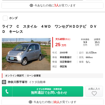
3人
今あなたの他に
が見ています
ホンダ
ライフ Ｃ スタイル ４ＷＤ ワンセグＨＤＤナビ ＤＶ
Ｄ キーレス
支払総額
(税込)
本体価格
諸費用
9.9
15.1
25
万円
万円
万円
年式
2005年
走行
11.5万km
車検
車検整備付
排気
660cc
整備
法定整備付
修復
なし
保証
保証無
オンライン商談可
ローン仮審査
神奈川県平塚市
イケダ自動車
お気に入り
まずは在庫確認・見積依頼
無料通話でお問い合わせ
10人
今あなたの他に
が見ています