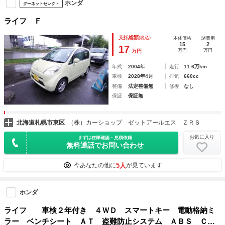
ホンダ
グーネットセレクト
ライフ Ｆ
支払総額
(税込)
本体価格
諸費用
15
2
17
万円
万円
万円
年式
2004年
走行
11.6万km
車検
2028年4月
排気
660cc
整備
法定整備無
修復
なし
保証
保証無
北海道札幌市東区
（株）カーショップ ゼットアールエス ＺＲＳ
お気に入り
まずは在庫確認・見積依頼
無料通話でお問い合わせ
5人
今あなたの他に
が見ています
ホンダ
ライフ 車検２年付き ４ＷＤ スマートキー 電動格納ミ
ラー ベンチシート ＡＴ 盗難防止システム ＡＢＳ Ｃ