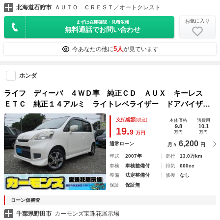
北海道石狩市
ＡＵＴＯ ＣＲＥＳＴ／オートクレスト
お気に入り
まずは在庫確認・見積依頼
無料通話でお問い合わせ
5人
今あなたの他に
が見ています
ホンダ
ライフ ディーバ ４ＷＤ車 純正ＣＤ ＡＵＸ キーレス
ＥＴＣ 純正１４アルミ ライトレベライザー ドアバイザ
ー プライバシーガラス ウィンカー付きドアミラー 修復歴
支払総額
(税込)
本体価格
諸費用
無し 車検整備付き
9.8
10.1
19.
9
万円
万円
万円
6,200
通常ローン
月々
円
年式
2007年
走行
13.0万km
車検
車検整備付
排気
660cc
整備
法定整備付
修復
なし
保証
保証無
ローン仮審査
千葉県野田市
カーモンズ宝珠花展示場