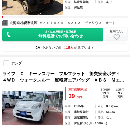
整備
法定整備無
修復
あり
保証
保証無
北海道札幌市北区
Ｖａｒｉｕｓｕ ａｏｔｏ ヴァリウス オート
お気に入り
まずは在庫確認・見積依頼
無料通話でお問い合わせ
18人
今あなたの他に
が見ています
ホンダ
ライフ Ｃ キーレスキー フルフラット 衝突安全ボディ
４ＷＤ ウォークスルー 運転席エアバッグ ＡＢＳ Ｍエア
コン カセット ＰＳ ＰＷ Ｗエアバック
支払総額
(税込)
本体価格
諸費用
29.8
9.2
39
万円
万円
万円
年式
2005年
走行
8.0万km
車検
車検整備付
排気
660cc
整備
法定整備付
修復
なし
保証
保証付 (1ヶ月・1000km)