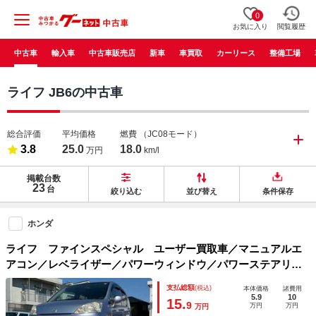
0
お気に入り
閲覧履歴
中古車
輸入車
中古車販売店
新車
車買取
カーリース
整備工場
ライフ JB6の中古車
総合評価
平均価格
燃費
（JC08モード）
3.8
25.0
18.0
万円
km/l
掲載台数
23
台
絞り込む
並び替え
条件保存
ホンダ
ライフ ファインスペシャル ユーザー買取車／マニュアルエ
アコン／レベライザー／パワーウィンドウ／パワーステアリン
グ／フルフラット／エアバック／バイザー／１３インチアルミ
支払総額
(税込)
本体価格
諸費用
ホイール
5.9
10
15.
9
万円
万円
万円