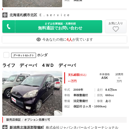
北海道札幌市北区
Ｅ．ｓｅｒｖｉｃｅ
お気に入り
まずは在庫確認・見積依頼
無料通話でお問い合わせ
4人
今あなたの他に
が見ています
ホンダ
グーネットセレクト
ライフ ディーバ ４ＷＤ ディーバ
本体価格
諸費用
支払総額
(税込)
ASK
--
--
万円
万円
年式
2008年
走行
8.8万km
車検
車検整備付
排気
660cc
整備
法定整備付
修復
あり
保証
保証付 (1ヶ月・1000km)
販売店保証
オプション見積り可
新潟県北蒲原郡聖籠町
株式会社ジャパンネパールインターナショナル