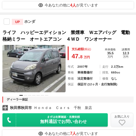
4人
今あなたの他に
が見ています
ホンダ
UP
ライフ ハッピーエディション 禁煙車 Ｗエアバッグ 電動
格納ミラー オートエアコン ４ＷＤ ワンオーナー
支払総額
(税込)
本体価格
諸費用
35.5
12.3
47.
8
万円
万円
万円
年式
2007年
走行
2.3万km
車検
車検整備付
排気
660cc
整備
法定整備付
修復
なし
保証
保証付 (12ヶ月・走行無制限)
ディーラー保証
秋田県秋田市
Ｈｏｎｄａ Ｃａｒｓ 千秋 泉店
お気に入り
まずは在庫確認・見積依頼
無料通話でお問い合わせ
7人
今あなたの他に
が見ています