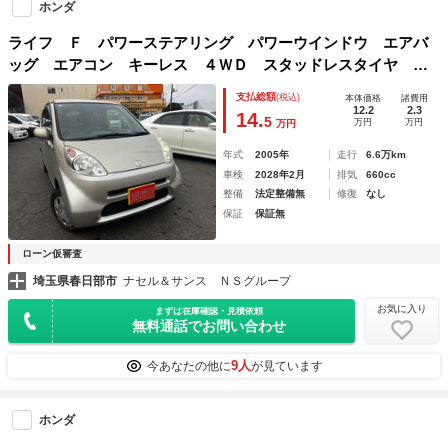
ホンダ
ライフ Ｆ パワーステアリング パワーウインドウ エアバ
ッグ エアコン キーレス ４ＷＤ スタッドレスタイヤ 純
正ＣＤデッキ ＦＭ
支払総額
(税込)
本体価格
諸費用
12.2
2.3
14.
5
万円
万円
万円
年式
2005年
走行
6.6万km
車検
2028年2月
排気
660cc
整備
法定整備無
修復
なし
保証
保証無
ローン仮審査
埼玉県春日部市
ナセル＆サンス ＮＳグループ
お気に入り
まずは在庫確認・見積依頼
無料通話でお問い合わせ
9人
今あなたの他に
が見ています
ホンダ