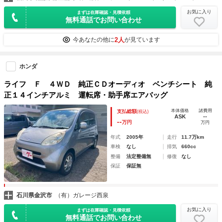
お気に入り
まずは在庫確認・見積依頼
無料通話でお問い合わせ
2人
今あなたの他に
が見ています
ホンダ
ライフ Ｆ ４ＷＤ 純正ＣＤオーディオ ベンチシート 純
正１４インチアルミ 運転席・助手席エアバッグ
本体価格
諸費用
支払総額
(税込)
ASK
--
--
万円
万円
年式
2005年
走行
11.7万km
車検
なし
排気
660cc
整備
法定整備無
修復
なし
保証
保証無
石川県金沢市
（有）ガレージ西泉
お気に入り
まずは在庫確認・見積依頼
無料通話でお問い合わせ