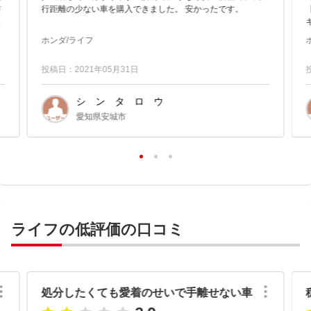
前
行距離の少ない車を購入できました。 安かったです。
【良い
ル
い
ホンダ/ライフ
投稿日：2021年05月31日
シ ン タ ロ ウ
愛知県安城市
ライフの低評価の口コミ
処分したくても愛着のせいで手離せない車