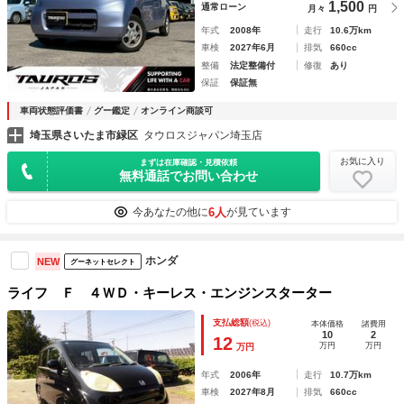
1,500
通常ローン
月々
円
年式
2008年
走行
10.6万km
車検
2027年6月
排気
660cc
整備
法定整備付
修復
あり
保証
保証無
車両状態評価書
グー鑑定
オンライン商談可
埼玉県さいたま市緑区
タウロスジャパン埼玉店
お気に入り
まずは在庫確認・見積依頼
無料通話でお問い合わせ
6人
今あなたの他に
が見ています
ホンダ
NEW
グーネットセレクト
ライフ Ｆ ４ＷＤ・キーレス・エンジンスターター
支払総額
(税込)
本体価格
諸費用
10
2
12
万円
万円
万円
年式
2006年
走行
10.7万km
車検
2027年8月
排気
660cc