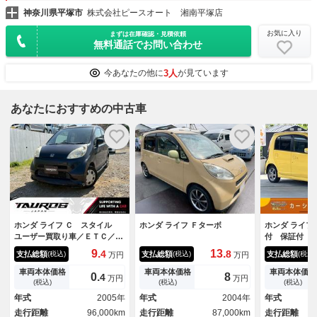
神奈川県平塚市
株式会社ピースオート 湘南平塚店
お気に入り
まずは在庫確認・見積依頼
無料通話でお問い合わせ
3人
今あなたの他に
が見ています
あなたにおすすめの中古車
ホンダ ライフ Ｃ スタイル
ホンダ ライフ Ｆターボ
ホンダ ライフ
ユーザー買取り車／ＥＴＣ／パ
付 保証付 
ワーウインドウ／パワーステア
ー 電動格納
9.
13.
4
8
支払総額
支払総額
支払総額
(税込)
(税込)
(税込)
万円
万円
リング／エアーバック／エアロ
盗難防止シス
／ＡＢＳ装置／キーレスキー
Ｄ アルミホ
車両本体価格
車両本体価格
車両本体価格
0.
8
4
万円
万円
ボディ エア
(税込)
(税込)
(税込)
アリング パ
年式
2005年
年式
2004年
年式
走行距離
96,000km
走行距離
87,000km
走行距離