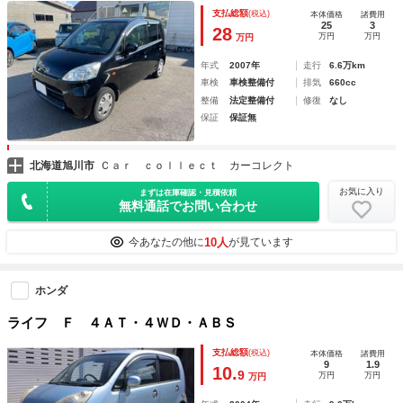
支払総額
(税込)
本体価格
諸費用
25
3
28
万円
万円
万円
年式
2007年
走行
6.6万km
車検
車検整備付
排気
660cc
整備
法定整備付
修復
なし
保証
保証無
北海道旭川市
Ｃａｒ ｃｏｌｌｅｃｔ カーコレクト
お気に入り
まずは在庫確認・見積依頼
無料通話でお問い合わせ
10人
今あなたの他に
が見ています
ホンダ
ライフ Ｆ ４ＡＴ・４ＷＤ・ＡＢＳ
支払総額
(税込)
本体価格
諸費用
9
1.9
10.
9
万円
万円
万円