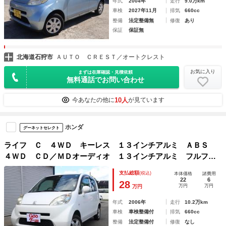
年式
2004年
走行
9.0万km
車検
2027年11月
排気
660cc
整備
法定整備無
修復
あり
保証
保証無
北海道石狩市
ＡＵＴＯ ＣＲＥＳＴ／オートクレスト
お気に入り
まずは在庫確認・見積依頼
無料通話でお問い合わせ
10人
今あなたの他に
が見ています
ホンダ
グーネットセレクト
ライフ Ｃ ４ＷＤ キーレス １３インチアルミ ＡＢＳ
４ＷＤ ＣＤ／ＭＤオーディオ １３インチアルミ フルフラ
ット マニュアルエアコン ＡＢＳ 衝突安全ボディ パワー
支払総額
(税込)
本体価格
諸費用
ウィンドウ パワーステアリング キーレスキー 運転席・助
22
6
28
万円
万円
万円
手席エアバック
年式
2006年
走行
10.2万km
車検
車検整備付
排気
660cc
整備
法定整備付
修復
なし