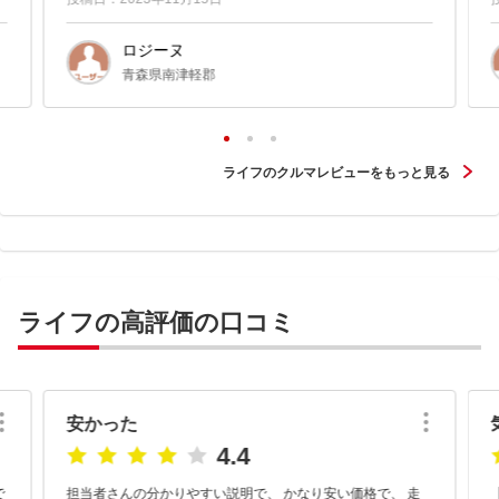
ロジーヌ
青森県南津軽郡
ライフのクルマレビューをもっと見る
ライフの高評価の口コミ
安かった
4.4
で
担当者さんの分かりやすい説明で、 かなり安い価格で、 走
【