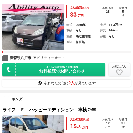
Ｄ ミュージックプレイヤー接続可 アルミホイール 衝突安
支払総額
(税込)
本体価格
諸費用
全ボディ エアコン パワーステアリング
28
5
33
万円
万円
万円
年式
2008年
走行
11.3万km
車検
なし
排気
660cc
整備
法定整備無
修復
なし
保証
保証無
青森県八戸市
アビリティーオート
お気に入り
まずは在庫確認・見積依頼
無料通話でお問い合わせ
2人
今あなたの他に
が見ています
ホンダ
ライフ Ｆ ハッピーエディション 車検２年
支払総額
(税込)
本体価格
諸費用
12
3.8
15.
8
万円
万円
万円