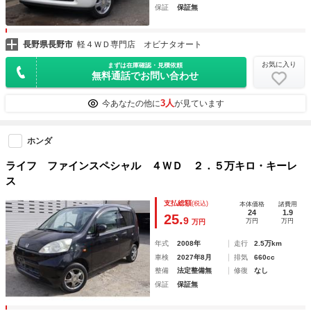
保証
保証無
長野県長野市
軽４ＷＤ専門店 オビナタオート
お気に入り
まずは在庫確認・見積依頼
無料通話でお問い合わせ
3人
今あなたの他に
が見ています
ホンダ
ライフ ファインスペシャル ４ＷＤ ２．５万キロ・キーレ
ス
支払総額
(税込)
本体価格
諸費用
24
1.9
25.
9
万円
万円
万円
年式
2008年
走行
2.5万km
車検
2027年8月
排気
660cc
整備
法定整備無
修復
なし
保証
保証無