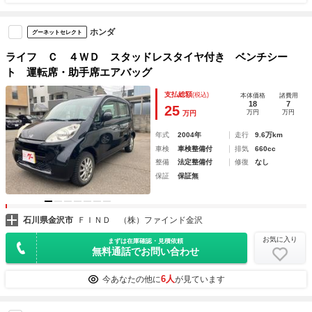
ホンダ
グーネットセレクト
ライフ Ｃ ４ＷＤ スタッドレスタイヤ付き ベンチシー
ト 運転席・助手席エアバッグ
支払総額
(税込)
本体価格
諸費用
18
7
25
万円
万円
万円
年式
2004年
走行
9.6万km
車検
車検整備付
排気
660cc
整備
法定整備付
修復
なし
保証
保証無
石川県金沢市
ＦＩＮＤ （株）ファインド金沢
お気に入り
まずは在庫確認・見積依頼
無料通話でお問い合わせ
6人
今あなたの他に
が見ています