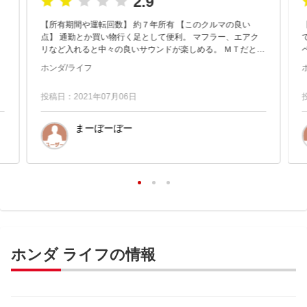
2.9
【所有期間や運転回数】 約７年所有 【このクルマの良い
点】 通勤とか買い物行く足として便利。 マフラー、エアク
て感
リなど入れると中々の良いサウンドが楽しめる。 ＭＴだと尚
更楽しめる！ そこそこキビキビ走る！ 【このクルマの...
ホンダ/ライフ
投稿日：2021年07月06日
まーぼーぼー
ホンダ ライフの情報