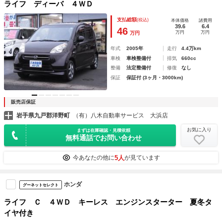
ライフ ディーバ ４ＷＤ
支払総額
(税込)
本体価格
諸費用
39.6
6.4
46
万円
万円
万円
年式
2005年
走行
4.4万km
車検
車検整備付
排気
660cc
整備
法定整備付
修復
なし
保証
保証付 (3ヶ月・3000km)
販売店保証
岩手県九戸郡洋野町
（有）八木自動車サービス 大浜店
お気に入り
まずは在庫確認・見積依頼
無料通話でお問い合わせ
5人
今あなたの他に
が見ています
ホンダ
グーネットセレクト
ライフ Ｃ ４ＷＤ キーレス エンジンスターター 夏冬タ
イヤ付き