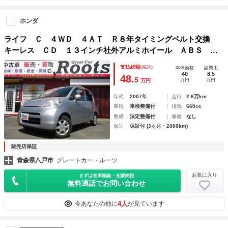
ホンダ
ライフ Ｃ ４ＷＤ ４ＡＴ Ｒ８年タイミングベルト交換
キーレス ＣＤ １３インチ社外アルミホイール ＡＢＳ Ｗ
エアバッグ
支払総額
(税込)
本体価格
諸費用
40
8.5
48.
5
万円
万円
万円
年式
2007年
走行
2.6万km
車検
車検整備付
排気
660cc
整備
法定整備付
修復
なし
保証
保証付 (3ヶ月・2000km)
販売店保証
青森県八戸市
グレートカー・ルーツ
お気に入り
まずは在庫確認・見積依頼
無料通話でお問い合わせ
4人
今あなたの他に
が見ています