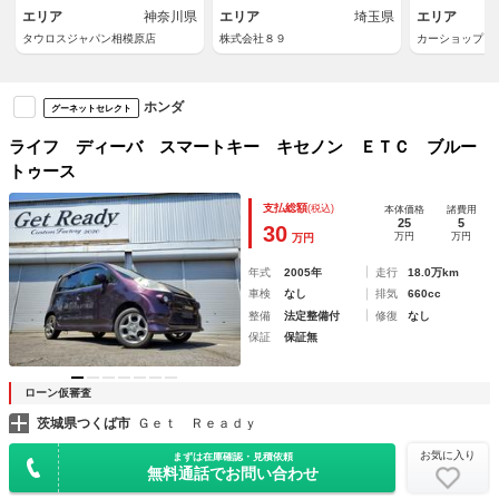
エリア
神奈川県
エリア
埼玉県
エリア
タウロスジャパン相模原店
株式会社８９
カーショップア
ホンダ
グーネットセレクト
ライフ ディーバ スマートキー キセノン ＥＴＣ ブルー
トゥース
支払総額
(税込)
本体価格
諸費用
25
5
30
万円
万円
万円
年式
2005年
走行
18.0万km
車検
なし
排気
660cc
整備
法定整備付
修復
なし
保証
保証無
ローン仮審査
茨城県つくば市
Ｇｅｔ Ｒｅａｄｙ
お気に入り
まずは在庫確認・見積依頼
無料通話でお問い合わせ