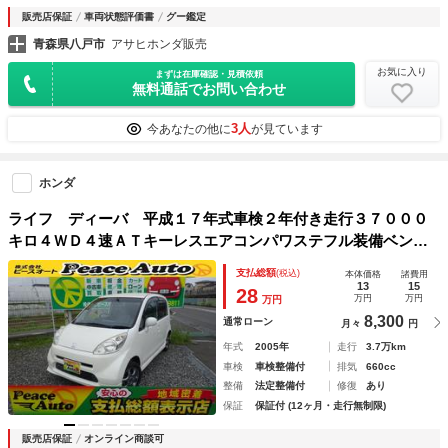
販売店保証
車両状態評価書
グー鑑定
青森県八戸市
アサヒホンダ販売
お気に入り
まずは在庫確認・見積依頼
無料通話でお問い合わせ
3人
今あなたの他に
が見ています
ホンダ
ライフ ディーバ 平成１７年式車検２年付き走行３７０００
キロ４ＷＤ４速ＡＴキーレスエアコンパワステフル装備ベンチ
シートプライバシーガラス電動格納ミラー純正１４インチアル
支払総額
(税込)
本体価格
諸費用
ミ
13
15
28
万円
万円
万円
8,300
通常ローン
月々
円
年式
2005年
走行
3.7万km
車検
車検整備付
排気
660cc
整備
法定整備付
修復
あり
保証
保証付 (12ヶ月・走行無制限)
販売店保証
オンライン商談可