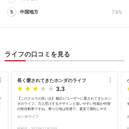
7.6
%
中国地方
ライフの口コミを見る
長く愛されてきたホンダのライフ
3.3
年
【このクルマの良い点】 幅広いユーザーに愛されてきたホン
用
ダのライフ。万人受けするデザインと扱いやすい性能が特徴
で
の軽自動車ですね。乗り心地は快適で、素直で運転しやすい
ン
操縦性。エンジン特性もマイルドで、アクセルの踏みしろに
ホンダ/ライフ
あわせてスピードがつ...
投稿日：2023年11月15日