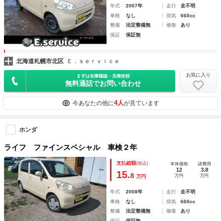
年式
2007年
走行
走不明
車検
なし
排気
660cc
整備
法定整備無
修復
あり
保証
保証無
北海道札幌市北区
Ｅ．ｓｅｒｖｉｃｅ
お気に入り
まずは在庫確認・見積依頼
無料通話でお問い合わせ
4人
今あなたの他に
が見ています
ホンダ
ライフ ファインスペシャル 車検２年
支払総額
(税込)
本体価格
諸費用
12
3.8
15.
8
万円
万円
万円
年式
2008年
走行
走不明
車検
なし
排気
660cc
整備
法定整備無
修復
あり
保証
保証無