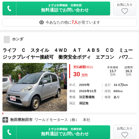
お気に入り
まずは在庫確認・見積依頼
無料通話でお問い合わせ
7人
今あなたの他に
が見ています
ホンダ
ライフ Ｃ スタイル ４ＷＤ ＡＴ ＡＢＳ ＣＤ ミュー
ジックプレイヤー接続可 衝突安全ボディ エアコン パワー
ステアリング パワーウィンドウ
支払総額
(税込)
本体価格
諸費用
13.7
16.3
30
万円
万円
万円
年式
2005年
走行
16.0万km
車検
2026年10月
排気
660cc
整備
法定整備無
修復
あり
保証
保証無
秋田県秋田市
ワールドモータース（株） 本社
お気に入り
まずは在庫確認・見積依頼
無料通話でお問い合わせ