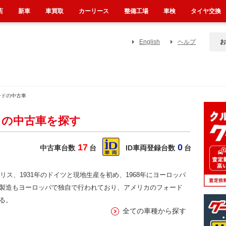
店
新車
車買取
カーリース
整備工場
車検
タイヤ交換
English
ヘルプ
お
ードの中古車
ドの中古車を探す
17
0
中古車台数
台
ID車両登録台数
台
リス、1931年のドイツと現地生産を初め、1968年にヨーロッパ
製造もヨーロッパで独自で行われており、アメリカのフォード
る。
全ての車種から探す