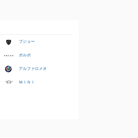
プジョー
ボルボ
アルファロメオ
ＭＩＮＩ