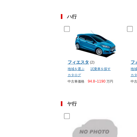
ハ行
フィエスタ
フ
(2)
地域を選ぶ
試乗車を探す
地
カタログ
カ
94.8
1190
中古車価格
~
万円
中
ヤ行