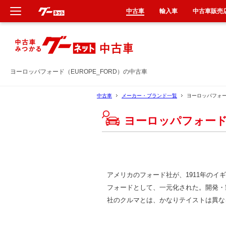
中古車
輸入車
中古車販売
新車
中古車
ヨーロッパフォード（EUROPE_FORD）の中古車
輸入車
中古車
メーカー・ブランド一覧
ヨーロッパフォ
ヨーロッパフォー
クルマ買取
カーリース
タイヤ交換
アメリカのフォード社が、1911年のイギ
フォードとして、一元化された。開発・
整備工場
社のクルマとは、かなりテイストは異な
車検