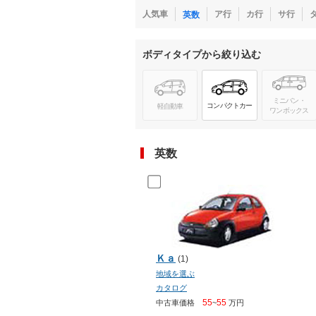
人気車
ア行
カ行
サ行
英数
マガジン
ボディタイプから絞り込む
車カタログ
自動車ローン
ミニバン・
コンパクトカー
軽自動車
ワンボックス
保険
英数
レビュー
価格相場
教習所
Ｋａ
(1)
地域を選ぶ
用語集
カタログ
55
55
中古車価格
~
万円