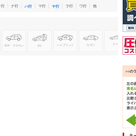
タ行
ナ行
マ行
ラ行
ワ行
他
ハ行
ヤ行
クーペ
セダン
ハイブリッド
SUV・クロカン
EV
○○の
キ