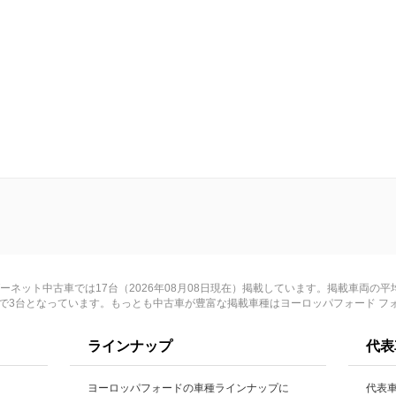
ネット中古車では17台（2026年08月08日現在）掲載しています。掲載車両の平均
015年で3台となっています。もっとも中古車が豊富な掲載車種はヨーロッパフォード フ
ラインナップ
代表
ヨーロッパフォードの車種ラインナップに
代表