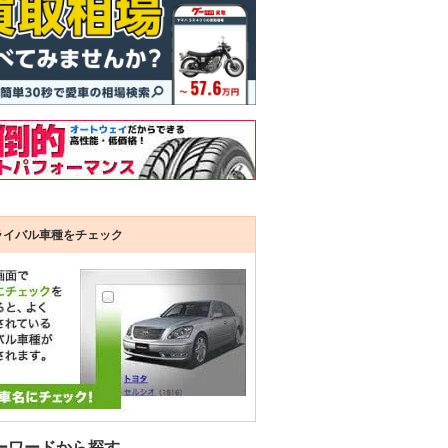
ステーション
軽トラック・
オープンカー
商用車
バス・ト
キャンピングカー
ワゴン
軽バン
ライバル車種をチェック
ーワードから探す