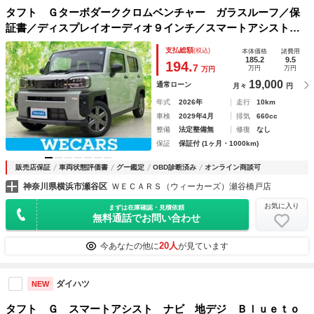
タフト Ｇターボダーククロムベンチャー ガラスルーフ／保
証書／ディスプレイオーディオ９インチ／スマートアシスト
（トヨタ・ダイハツ）／シートヒーター 前席／パノラマモニ
支払総額
(税込)
本体価格
諸費用
ター／車線逸脱防止支援システム／届出済未使用車
185.2
9.5
194.
7
万円
万円
万円
19,000
通常ローン
月々
円
年式
2026年
走行
10km
車検
2029年4月
排気
660cc
整備
法定整備無
修復
なし
保証
保証付 (1ヶ月・1000km)
販売店保証
車両状態評価書
グー鑑定
OBD診断済み
オンライン商談可
神奈川県横浜市瀬谷区
ＷＥＣＡＲＳ（ウィーカーズ）瀬谷橋戸店
お気に入り
まずは在庫確認・見積依頼
無料通話でお問い合わせ
20人
今あなたの他に
が見ています
ダイハツ
NEW
タフト Ｇ スマートアシスト ナビ 地デジ Ｂｌｕｅｔｏ