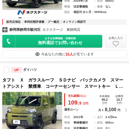
車検
2029年7月
排気
660cc
整備
法定整備無
修復
なし
保証
保証付 (3ヶ月・3000km)
販売店保証
車両状態評価書
グー鑑定
オンライン商談可
静岡県静岡市駿河区
ネクステージ 東静岡店
お気に入り
まずは在庫確認・見積依頼
無料通話でお問い合わせ
16人
今あなたの他に
が見ています
ダイハツ
UP
タフト Ｘ ガラスルーフ ＳＤナビ バックカメラ スマー
トアシスト 禁煙車 コーナーセンサー スマートキー ＬＥ
Ｄヘッド ＥＴＣ オートハイビーム オートライト オート
支払総額
(税込)
本体価格
諸費用
エアコン
99.2
10.7
109.
9
万円
万円
万円
8,100
通常ローン
月々
円
年式
2021年
走行
3.4万km
車検
車検整備付
排気
660cc
整備
法定整備付
修復
なし