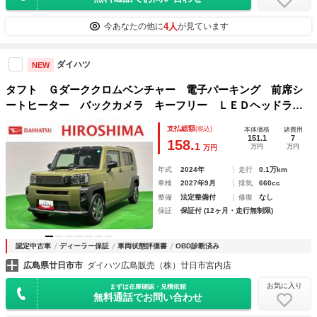
4人
今あなたの他に
が見ています
ダイハツ
NEW
タフト Ｇダーククロムベンチャー 電子パーキング 前席シ
ートヒーター バックカメラ キーフリー ＬＥＤヘッドライ
ト ＬＥＤフォグランプ オートライト オートエアコン プ
支払総額
(税込)
本体価格
諸費用
ッシュスタート シートリフター コーナーセンサー ステア
151.1
7
158.
1
万円
万円
万円
リングスイッチ 衝突回避支援システム搭載
年式
2024年
走行
0.1万km
車検
2027年9月
排気
660cc
整備
法定整備付
修復
なし
保証
保証付 (12ヶ月・走行無制限)
認定中古車
ディーラー保証
車両状態評価書
OBD診断済み
広島県廿日市市
ダイハツ広島販売（株）廿日市宮内店
お気に入り
まずは在庫確認・見積依頼
無料通話でお問い合わせ