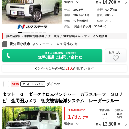
14,700
通常ローン
月々
円
年式
2025年
走行
0.4万km
車検
2028年10月
排気
660cc
整備
法定整備付
修復
なし
保証
保証付 (3ヶ月・3000km)
販売店保証
車両状態評価書
グー鑑定
OBD診断済み
オンライン商談可
愛知県小牧市
ネクステージ ４１号小牧店
お気に入り
まずは在庫確認・見積依頼
無料通話でお問い合わせ
31人
今あなたの他に
が見ています
ダイハツ
NEW
グーネットセレクト
タフト Ｇ ダーククロムベンチャー ガラスルーフ ＳＤナ
ビ 全周囲カメラ 衝突被害軽減システム レーダークルー
ズ 禁煙車 コーナーセンサー スマートキー ＬＥＤヘッ
支払総額
(税込)
本体価格
諸費用
ド ルーフレール 純正１５インチアルミ シートヒーター
171
8.9
179.
9
万円
万円
万円
オートライト
13,500
通常ローン
月々
円