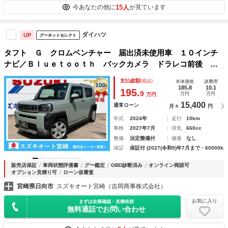
15人
今あなたの他に
が見ています
ダイハツ
UP
グーネットセレクト
タフト Ｇ クロムベンチャー 届出済未使用車 １０インチ
ナビ／Ｂｌｕｅｔｏｏｔｈ バックカメラ ドラレコ前後 衝
突被害軽減ブレーキ クリアランスソナー ＬＥＤライト 電
支払総額
(税込)
本体価格
諸費用
子パーキング アルミ シートヒーター スカイルーフ 鑑定
185.8
10.1
195.
9
万円
万円
万円
済車
15,400
通常ローン
月々
円
年式
2024年
走行
10km
車検
2027年7月
排気
660cc
整備
法定整備付
修復
なし
保証
保証付 (2027(令和9)年7月まで・60000km
販売店保証
車両状態評価書
グー鑑定
OBD診断済み
オンライン商談可
オプション見積り可
ローン仮審査
宮崎県日向市
スズキオート宮崎（吉岡商事株式会社）
お気に入り
まずは在庫確認・見積依頼
無料通話でお問い合わせ