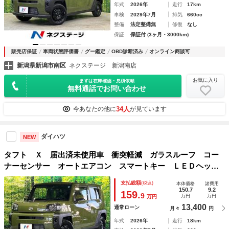
年式
2026年
走行
17km
車検
2029年7月
排気
660cc
整備
法定整備無
修復
なし
保証
保証付 (3ヶ月・3000km)
販売店保証
車両状態評価書
グー鑑定
OBD診断済み
オンライン商談可
新潟県新潟市南区
ネクステージ 新潟南店
お気に入り
まずは在庫確認・見積依頼
無料通話でお問い合わせ
34人
今あなたの他に
が見ています
ダイハツ
NEW
タフト Ｘ 届出済未使用車 衝突軽減 ガラスルーフ コー
ナーセンサー オートエアコン スマートキー ＬＥＤヘッド
ライト アイドリングストップ 電動格納ドアミラー ＵＳＢ
支払総額
(税込)
本体価格
諸費用
ポート
150.7
9.2
159.
9
万円
万円
万円
13,400
通常ローン
月々
円
年式
2026年
走行
18km