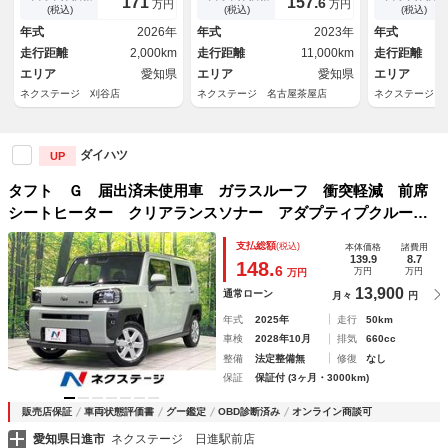
171
157.
6
万円
万円
キング オートホールド オー
ーズコントロール スマートキ
ＥＤヘッドラ
(税込)
(税込)
(税込)
トエアコン スマートキー プ
ー ＬＥＤヘッドライト オー
Ｖ Ｂｌｕｅ
年式
2026年
年式
2023年
年式
ッシュスタート 衝突軽減装置
トライト オートエアコン ク
オートエアコ
走行距離
2,000km
走行距離
11,000km
走行距離
リアランスソナー
エリア
愛知県
エリア
愛知県
エリア
ネクステージ 刈谷店
ネクステージ 名古屋茶屋店
ネクステージ 
ダイハツ
UP
タフト Ｇ 届出済未使用車 ガラスルーフ 衝突軽減 前席
シートヒーター クリアランスソナー アダプティプクルーズ
コントロール ＬＥＤヘッド ＬＥＤフォグ オートライト
支払総額
(税込)
本体価格
諸費用
スマートキー ＵＳＢ入力端子
139.9
8.7
148.
6
万円
万円
万円
13,900
通常ローン
月々
円
年式
2025年
走行
50km
車検
2028年10月
排気
660cc
整備
法定整備無
修復
なし
保証
保証付 (3ヶ月・3000km)
販売店保証
車両状態評価書
グー鑑定
OBD診断済み
オンライン商談可
愛知県日進市
ネクステージ 日進駅前店