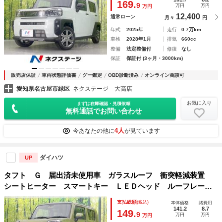
169.
9
万円
万円
万円
12,400
通常ローン
月々
円
年式
2025年
走行
0.7万km
車検
2028年1月
排気
660cc
整備
法定整備付
修復
なし
保証
保証付 (3ヶ月・3000km)
販売店保証
車両状態評価書
グー鑑定
OBD診断済み
オンライン商談可
愛知県名古屋市緑区
ネクステージ 大高店
お気に入り
まずは在庫確認・見積依頼
無料通話でお問い合わせ
4人
今あなたの他に
が見ています
ダイハツ
UP
タフト Ｇ 届出済未使用車 ガラスルーフ 衝突軽減装置
シートヒーター スマートキー ＬＥＤヘッド ルーフレー
ル 純正１５インチアルミ オートハイビーム オートライ
支払総額
(税込)
本体価格
諸費用
ト オートエアコン ＬＥＤフォグ
141.2
8.7
149.
9
万円
万円
万円