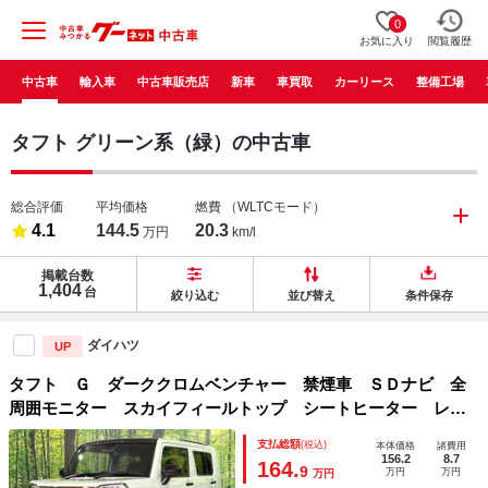
0
お気に入り
閲覧履歴
中古車
輸入車
中古車販売店
新車
車買取
カーリース
整備工場
タフト グリーン系（緑）の中古車
総合評価
平均価格
燃費
（WLTCモード）
4.1
144.5
20.3
万円
km/l
掲載台数
1,404
台
絞り込む
並び替え
条件保存
ダイハツ
UP
タフト Ｇ ダーククロムベンチャー 禁煙車 ＳＤナビ 全
周囲モニター スカイフィールトップ シートヒーター レー
ダークルーズ ＬＥＤヘッド オートライト Ｂｌｕｅｔｏｏ
支払総額
(税込)
本体価格
諸費用
ｔｈ接続 フルセグ 衝突軽減装置 コーナーセンサー スマ
156.2
8.7
164.
9
万円
万円
万円
ートキー