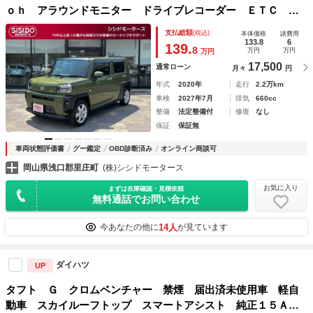
ｏｈ アラウンドモニター ドライブレコーダー ＥＴＣ シ
ートヒーター ＬＥＤライト フォグランプ スマートキー
支払総額
(税込)
本体価格
諸費用
クリアランスソナー 純正アルミ 禁煙車
133.8
6
139.
8
万円
万円
万円
17,500
通常ローン
月々
円
年式
2020年
走行
2.2万km
車検
2027年7月
排気
660cc
整備
法定整備付
修復
なし
保証
保証無
車両状態評価書
グー鑑定
OBD診断済み
オンライン商談可
岡山県浅口郡里庄町
(株)シシドモータース
お気に入り
まずは在庫確認・見積依頼
無料通話でお問い合わせ
14人
今あなたの他に
が見ています
ダイハツ
UP
タフト Ｇ クロムベンチャー 禁煙 届出済未使用車 軽自
動車 スカイルーフトップ スマートアシスト 純正１５Ａ