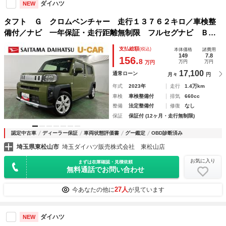
ダイハツ
NEW
タフト Ｇ クロムベンチャー 走行１３７６２キロ／車検整
備付／ナビ 一年保証・走行距離無制限 フルセグナビ Ｂｌ
ｕｅｔｏｏｔｈ バックカメラ ドラレコ ＥＴＣ クリアラ
支払総額
(税込)
本体価格
諸費用
ンスソナー オートライト ＬＥＤヘッドライト シートヒー
149
7.8
156.
8
万円
万円
万円
ター
17,100
通常ローン
月々
円
年式
2023年
走行
1.4万km
車検
車検整備付
排気
660cc
整備
法定整備付
修復
なし
保証
保証付 (12ヶ月・走行無制限)
認定中古車
ディーラー保証
車両状態評価書
グー鑑定
OBD診断済み
埼玉県東松山市
埼玉ダイハツ販売株式会社 東松山店
お気に入り
まずは在庫確認・見積依頼
無料通話でお問い合わせ
27人
今あなたの他に
が見ています
ダイハツ
NEW