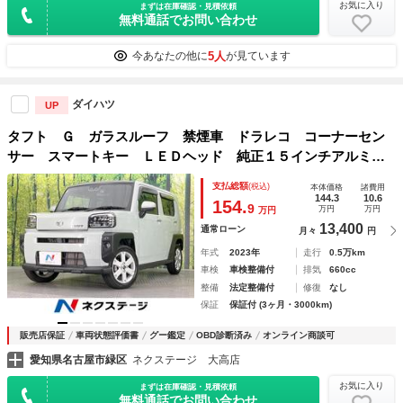
お気に入り
まずは在庫確認・見積依頼
無料通話でお問い合わせ
5人
今あなたの他に
が見ています
ダイハツ
UP
タフト Ｇ ガラスルーフ 禁煙車 ドラレコ コーナーセン
サー スマートキー ＬＥＤヘッド 純正１５インチアルミ
オートライト オートエアコン ＬＥＤフォグ ルーフレー
支払総額
(税込)
本体価格
諸費用
ル プライバシーガラス
144.3
10.6
154.
9
万円
万円
万円
13,400
通常ローン
月々
円
年式
2023年
走行
0.5万km
車検
車検整備付
排気
660cc
整備
法定整備付
修復
なし
保証
保証付 (3ヶ月・3000km)
販売店保証
車両状態評価書
グー鑑定
OBD診断済み
オンライン商談可
愛知県名古屋市緑区
ネクステージ 大高店
お気に入り
まずは在庫確認・見積依頼
無料通話でお問い合わせ