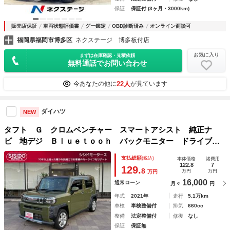
保証
保証付 (3ヶ月・3000km)
販売店保証
車両状態評価書
グー鑑定
OBD診断済み
オンライン商談可
福岡県福岡市博多区
ネクステージ 博多板付店
お気に入り
まずは在庫確認・見積依頼
無料通話でお問い合わせ
22人
今あなたの他に
が見ています
ダイハツ
NEW
タフト Ｇ クロムベンチャー スマートアシスト 純正ナ
ビ 地デジ Ｂｌｕｅｔｏｏｈ バックモニター ドライブレ
コーダー ＥＴＣ シートヒーター ＬＥＤライト フォグラ
支払総額
(税込)
本体価格
諸費用
ンプ クリアランスソナー レーンキープアシスト ＡＢＳ
122.8
7
129.
8
万円
万円
万円
禁煙車
16,000
通常ローン
月々
円
年式
2021年
走行
5.1万km
車検
車検整備付
排気
660cc
整備
法定整備付
修復
なし
保証
保証無