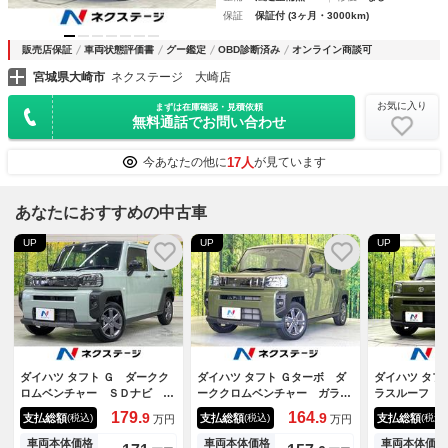
保証
保証付 (3ヶ月・3000km)
販売店保証
車両状態評価書
グー鑑定
OBD診断済み
オンライン商談可
宮城県大崎市
ネクステージ 大崎店
お気に入り
まずは在庫確認・見積依頼
無料通話でお問い合わせ
17人
今あなたの他に
が見ています
あなたにおすすめの中古車
UP
UP
UP
ダイハツ タフト Ｇ ダークク
ダイハツ タフト Ｇターボ ダ
ダイハツ タフ
ロムベンチャー ＳＤナビ 全
ーククロムベンチャー ガラス
ラスルーフ 
周囲カメラ レーダークルー
ルーフ ＳＤナビ 禁煙車 バ
スプレイオー
179.
164.
9
9
支払総額
支払総額
支払総額
(税込)
(税込)
(税込)
万円
万円
ズ ガラスルーフ シートヒー
ックカメラ Ｂｌｕｅｔｏｏｔ
メラ スマー
ター ＬＥＤヘッド 電動パー
ｈ再生 地デジ レーダークル
トヒーター 
車両本体価格
車両本体価格
車両本体価格