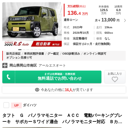
Ｗ アイドリングストップ機能 シートヒーター付 オートハ
支払総額
(税込)
本体価格
諸費用
イビーム 衝突軽減 スマートキー サンルーフ フルフラッ
129.5
6.9
136.
4
万円
万円
万円
トシート
13,000
通常ローン
月々
円
年式
2023年
走行
19km
車検
2026年10月
排気
660cc
整備
法定整備付
修復
なし
保証
保証付 (12ヶ月・走行無制限)
販売店保証
車両状態評価書
グー鑑定
OBD診断済み
オンライン商談可
オプション見積り可
岡山県岡山市南区
アールエスオート
お気に入り
まずは在庫確認・見積依頼
無料通話でお問い合わせ
16人
今あなたの他に
が見ています
ダイハツ
UP
タフト Ｇ パノラマモニター ＡＣＣ 電動パーキングブレ
ーキ サポカーＳワイド適合 パノラマモニター対応 Ｂカメ
ラ ステアリングスイッチ 全車速追従機能付ＡＣＣ シート