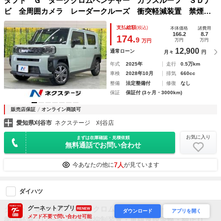
タフト Ｇ ダーククロムベンチャー ガラスルーフ ＳＤナ
ビ 全周囲カメラ レーダークルーズ 衝突軽減装置 禁煙
車 シートヒーター コーナーセンサー スマートキー ＬＥ
支払総額
(税込)
本体価格
諸費用
Ｄヘッド ルーフレール オートライト オートエアコン 純
166.2
8.7
174.
9
万円
万円
万円
正ＡＷ
12,900
通常ローン
月々
円
年式
2025年
走行
0.5万km
車検
2028年10月
排気
660cc
整備
法定整備付
修復
なし
保証
保証付 (3ヶ月・3000km)
販売店保証
オンライン商談可
愛知県刈谷市
ネクステージ 刈谷店
お気に入り
まずは在庫確認・見積依頼
無料通話でお問い合わせ
7人
今あなたの他に
が見ています
ダイハツ
グーネットアプリ
タフト Ｇターボ ダーククロムベンチャー ・鑑定済車両・
RENEW
ダウンロード
アプリを開く
メアド不要で問い合わせ可能
衝突軽減ブレーキ・誤発信抑制装置・車線逸脱警報・純正ＯＰ