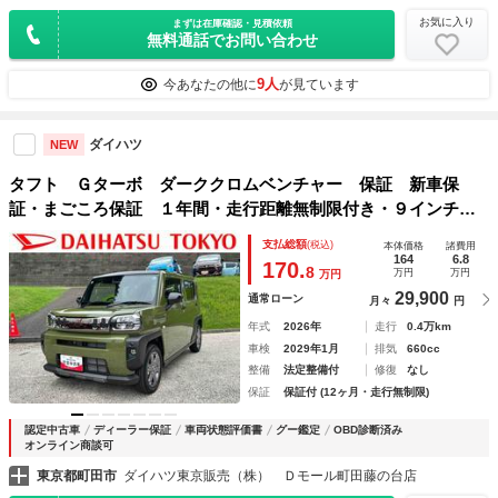
お気に入り
まずは在庫確認・見積依頼
無料通話でお問い合わせ
9人
今あなたの他に
が見ています
ダイハツ
NEW
タフト Ｇターボ ダーククロムベンチャー 保証 新車保
証・まごころ保証 １年間・走行距離無制限付き・９インチデ
ィスプレイオーディオ装備・バックカメラ・ＬＥＤヘッドライ
支払総額
(税込)
本体価格
諸費用
ト装備
164
6.8
170.
8
万円
万円
万円
29,900
通常ローン
月々
円
年式
2026年
走行
0.4万km
車検
2029年1月
排気
660cc
整備
法定整備付
修復
なし
保証
保証付 (12ヶ月・走行無制限)
認定中古車
ディーラー保証
車両状態評価書
グー鑑定
OBD診断済み
オンライン商談可
東京都町田市
ダイハツ東京販売（株） Ｄモール町田藤の台店