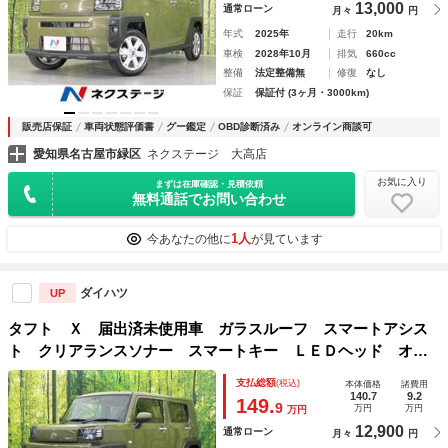
13,000
通常ローン
月々
円
年式
2025年
走行
20km
車検
2028年10月
排気
660cc
整備
法定整備無
修復
なし
保証
保証付 (3ヶ月・3000km)
販売店保証
車両状態評価書
グー鑑定
OBD診断済み
オンライン商談可
愛知県名古屋市緑区
ネクステージ 大高店
お気に入り
まずは在庫確認・見積依頼
無料通話でお問い合わせ
1人
今あなたの他に
が見ています
ダイハツ
UP
タフト Ｘ 届出済未使用車 ガラスルーフ スマートアシス
ト クリアランスソナー スマートキー ＬＥＤヘッド オー
トハイビーム オートエアコン 電動格納ミラー アイドリン
支払総額
(税込)
本体価格
諸費用
グストップ 盗難防止システム
140.7
9.2
149.
9
万円
万円
万円
12,900
通常ローン
月々
円