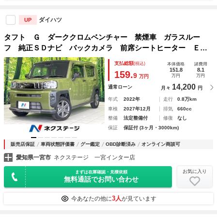
ダイハツ
UP
タフト Ｇ ダーククロムベンチャー 禁煙車 ガラスルー
フ 純正ＳＤナビ バックカメラ 前席シートヒーター ＥＴ
Ｃ ドライブレコーダー 電子パーキング 衝突被害軽減シス
支払総額
(税込)
本体価格
諸費用
テム コーナーセンサー フルセグＴＶ Ｂｌｕｅｔｏｏｔｈ
151.8
8.1
159.
9
万円
万円
万円
接続
14,200
通常ローン
月々
円
年式
2022年
走行
0.8万km
車検
2027年12月
排気
660cc
整備
法定整備付
修復
なし
保証
保証付 (3ヶ月・3000km)
販売店保証
車両状態評価書
グー鑑定
OBD診断済み
オンライン商談可
愛知県一宮市
ネクステージ 一宮インター店
お気に入り
まずは在庫確認・見積依頼
無料通話でお問い合わせ
3人
今あなたの他に
が見ています