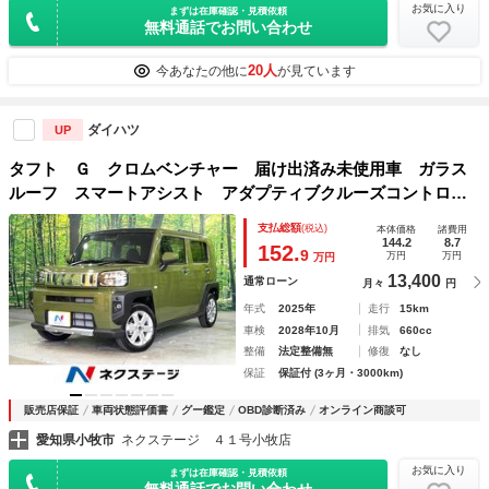
お気に入り
まずは在庫確認・見積依頼
無料通話でお問い合わせ
20人
今あなたの他に
が見ています
ダイハツ
UP
タフト Ｇ クロムベンチャー 届け出済み未使用車 ガラス
ルーフ スマートアシスト アダプティブクルーズコントロー
ル シートヒーター 電動パーキング ＬＥＤヘッドライト
支払総額
(税込)
本体価格
諸費用
オートエアコン オートライト 純正１５ＡＷ スマートキー
144.2
8.7
152.
9
万円
万円
万円
13,400
通常ローン
月々
円
年式
2025年
走行
15km
車検
2028年10月
排気
660cc
整備
法定整備無
修復
なし
保証
保証付 (3ヶ月・3000km)
販売店保証
車両状態評価書
グー鑑定
OBD診断済み
オンライン商談可
愛知県小牧市
ネクステージ ４１号小牧店
お気に入り
まずは在庫確認・見積依頼
無料通話でお問い合わせ