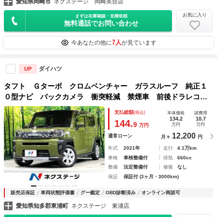
愛知県岡崎市
ネクステージ 岡崎美合店
お気に入り
まずは在庫確認・見積依頼
無料通話でお問い合わせ
7人
今あなたの他に
が見ています
ダイハツ
UP
タフト Ｇターボ クロムベンチャー ガラスルーフ 純正１
０型ナビ バックカメラ 衝突軽減 禁煙車 前後ドラレコ
コーナーセンサー レーダークルーズ スマートキー ＬＥＤ
支払総額
(税込)
本体価格
諸費用
ヘッド ルーフレール シートヒーター ＥＴＣ 純正１５イ
134.2
10.7
144.
9
万円
万円
万円
ンチアルミ
12,200
通常ローン
月々
円
年式
2021年
走行
4.1万km
車検
車検整備付
排気
660cc
整備
法定整備付
修復
なし
保証
保証付 (3ヶ月・3000km)
販売店保証
車両状態評価書
グー鑑定
OBD診断済み
オンライン商談可
愛知県知多郡東浦町
ネクステージ 東浦店