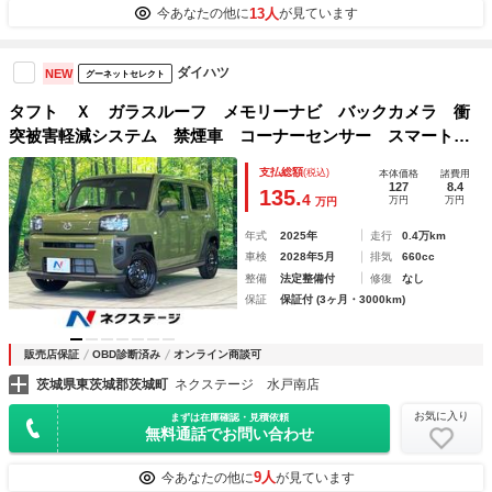
13人
今あなたの他に
が見ています
ダイハツ
NEW
グーネットセレクト
タフト Ｘ ガラスルーフ メモリーナビ バックカメラ 衝
突被害軽減システム 禁煙車 コーナーセンサー スマートキ
ー ＬＥＤヘッド ビルトインＥＴＣ オートハイビーム 車
支払総額
(税込)
本体価格
諸費用
線逸脱警報 オートライト オートエアコン
127
8.4
135.
4
万円
万円
万円
年式
2025年
走行
0.4万km
車検
2028年5月
排気
660cc
整備
法定整備付
修復
なし
保証
保証付 (3ヶ月・3000km)
販売店保証
OBD診断済み
オンライン商談可
茨城県東茨城郡茨城町
ネクステージ 水戸南店
お気に入り
まずは在庫確認・見積依頼
無料通話でお問い合わせ
9人
今あなたの他に
が見ています