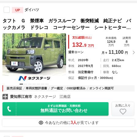
ダイハツ
UP
タフト Ｇ 禁煙車 ガラスルーフ 衝突軽減 純正ナビ バ
ックカメラ ドラレコ コーナーセンサー シートヒーター
ＬＥＤヘッド オートライト オートエアコン ＬＥＤフォ
支払総額
(税込)
本体価格
諸費用
グ スマートキー アイドリングストップ
124.9
8
132.
9
万円
万円
万円
11,100
通常ローン
月々
円
年式
2020年
走行
2.8万km
車検
2027年9月
排気
660cc
整備
法定整備付
修復
なし
保証
保証付 (3ヶ月・3000km)
販売店保証
車両状態評価書
グー鑑定
OBD診断済み
オンライン商談可
愛知県江南市
ネクステージ 江南店
お気に入り
まずは在庫確認・見積依頼
無料通話でお問い合わせ
3人
今あなたの他に
が見ています