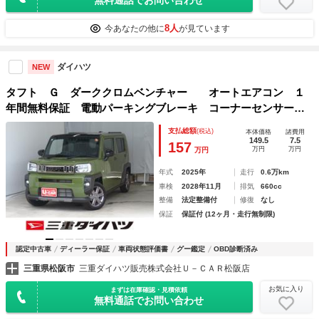
8人
今あなたの他に
が見ています
ダイハツ
NEW
タフト Ｇ ダーククロムベンチャー オートエアコン １
年間無料保証 電動パーキングブレーキ コーナーセンサー
電動格納式ミラー ルーフレール アダプティブクルーズコン
支払総額
(税込)
本体価格
諸費用
トロール レーンキープ キーフリー ＬＥＤヘッドライト
149.5
7.5
157
万円
万円
万円
バックカメラ 運転席・助手席シートヒーター
年式
2025年
走行
0.6万km
車検
2028年11月
排気
660cc
整備
法定整備付
修復
なし
保証
保証付 (12ヶ月・走行無制限)
認定中古車
ディーラー保証
車両状態評価書
グー鑑定
OBD診断済み
三重県松阪市
三重ダイハツ販売株式会社Ｕ－ＣＡＲ松阪店
お気に入り
まずは在庫確認・見積依頼
無料通話でお問い合わせ