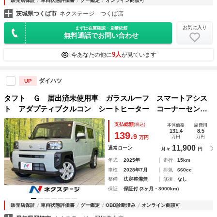
販売店保証
車両状態評価書
グー鑑定
オンライン商談可
茨城県つくば市
ネクステージ つくば店
お気に入り
まずは在庫確認・見積依頼
無料通話でお問い合わせ
9人
今あなたの他に
が見ています
ダイハツ
UP
タフト Ｇ 届出済未使用車 ガラスルーフ スマートアシス
ト アダプティブクルコン シートヒーター コーナーセンサ
ー スマートキー ＬＥＤヘッド ＬＥＤフォグ 純正１５イ
支払総額
(税込)
本体価格
諸費用
ンチＡＷ オートライト オートエアコン
131.4
8.5
139.
9
万円
万円
万円
11,900
通常ローン
月々
円
年式
2025年
走行
15km
車検
2028年7月
排気
660cc
整備
法定整備無
修復
なし
保証
保証付 (3ヶ月・3000km)
販売店保証
車両状態評価書
グー鑑定
OBD診断済み
オンライン商談可