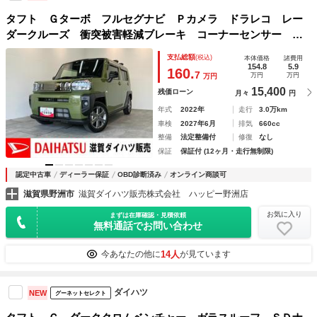
タフト Ｇターボ フルセグナビ Ｐカメラ ドラレコ レー
ダークルーズ 衝突被害軽減ブレーキ コーナーセンサー フ
ルセグナビ ＤＶＤ再生 Ｂｌｕｅｔｏｏｔｈ ＵＳＢ パノ
支払総額
(税込)
本体価格
諸費用
ラマカメラ 前後ドラレコ ＥＴＣ 前席シートヒーター Ｌ
154.8
5.9
160.
7
万円
万円
万円
ＥＤ レーダークルーズ キャリアシステムベース
15,400
残価ローン
月々
円
年式
2022年
走行
3.0万km
車検
2027年6月
排気
660cc
整備
法定整備付
修復
なし
保証
保証付 (12ヶ月・走行無制限)
認定中古車
ディーラー保証
OBD診断済み
オンライン商談可
滋賀県野洲市
滋賀ダイハツ販売株式会社 ハッピー野洲店
お気に入り
まずは在庫確認・見積依頼
無料通話でお問い合わせ
14人
今あなたの他に
が見ています
ダイハツ
NEW
グーネットセレクト