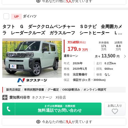
5人
今あなたの他に
が見ています
ダイハツ
UP
タフト Ｇ ダーククロムベンチャー ＳＤナビ 全周囲カメ
ラ レーダークルーズ ガラスルーフ シートヒーター ＬＥ
Ｄヘッド 電動パーキング オートホールド オートエアコ
支払総額
(税込)
本体価格
諸費用
ン スマートキー プッシュスタート 衝突軽減装置
171
8.9
179.
9
万円
万円
万円
13,500
通常ローン
月々
円
年式
2026年
走行
0.2万km
車検
2029年1月
排気
660cc
整備
法定整備付
修復
なし
保証
保証付 (3ヶ月・3000km)
販売店保証
車両状態評価書
グー鑑定
OBD診断済み
オンライン商談可
愛知県刈谷市
ネクステージ 刈谷店
お気に入り
まずは在庫確認・見積依頼
無料通話でお問い合わせ
9人
今あなたの他に
が見ています