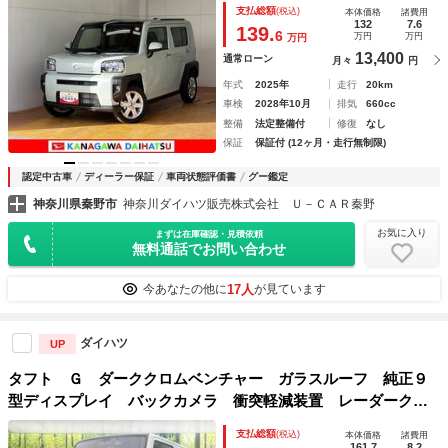
支払総額
(税込)
本体価格
諸費用
ヒーター ＵＳＢ接続端子 電動パーキングブレーキ Ｐスタ
132
7.6
139.
6
万円
万円
万円
ート スカイフィールトップ キーフリー
13,400
通常ローン
月々
円
年式
2025年
走行
20km
車検
2028年10月
排気
660cc
整備
法定整備付
修復
なし
保証
保証付 (12ヶ月・走行無制限)
認定中古車
ディーラー保証
車両状態評価書
グー鑑定
神奈川県秦野市
神奈川ダイハツ販売株式会社 Ｕ－ＣＡＲ秦野
お気に入り
まずは在庫確認・見積依頼
無料通話でお問い合わせ
17人
今あなたの他に
が見ています
ダイハツ
UP
タフト Ｇ ダーククロムベンチャー ガラスルーフ 純正９
型ディスプレイ バックカメラ 衝突軽減装置 レーダークル
ーズ 禁煙車 ドラレコ コーナーセンサー スマートキー
支払総額
(税込)
本体価格
諸費用
ＬＥＤヘッド ルーフレール ＥＴＣ 純正１５インチアルミ
161.7
8.2