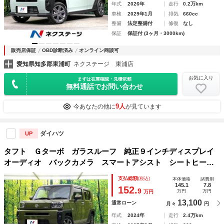
年式
2026年
走行
0.2万km
車検
2029年1月
排気
660cc
整備
法定整備付
修復
なし
保証
保証付 (3ヶ月・3000km)
販売店保証
OBD診断済み
オンライン商談可
愛知県知多郡東浦町
ネクステージ 東浦店
お気に入り
まずは在庫確認・見積依頼
無料通話でお問い合わせ
9人
今あなたの他に
が見ています
ダイハツ
UP
タフト Ｇターボ ガラスルーフ 純正９インチディスプレイ
オーディオ バックカメラ スマートアシスト シートヒータ
ー スマートキー ＬＥＤヘッドライト フルセグＴＶ Ｂｌ
支払総額
(税込)
本体価格
諸費用
ｕｅｔｏｏｔｈ再生 オートエアコン 禁煙車
145.1
7.8
152.
9
万円
万円
万円
13,100
通常ローン
月々
円
年式
2024年
走行
2.4万km