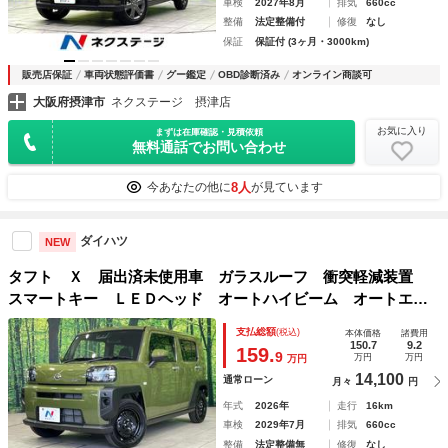
車検
2027年8月
排気
660cc
整備
法定整備付
修復
なし
保証
保証付 (3ヶ月・3000km)
販売店保証
車両状態評価書
グー鑑定
OBD診断済み
オンライン商談可
大阪府摂津市
ネクステージ 摂津店
お気に入り
まずは在庫確認・見積依頼
無料通話でお問い合わせ
8人
今あなたの他に
が見ています
ダイハツ
NEW
タフト Ｘ 届出済未使用車 ガラスルーフ 衝突軽減装置
スマートキー ＬＥＤヘッド オートハイビーム オートエア
コン オートライト アイドリングストップ 電動格納ミラー
支払総額
(税込)
本体価格
諸費用
150.7
9.2
159.
9
万円
万円
万円
14,100
通常ローン
月々
円
年式
2026年
走行
16km
車検
2029年7月
排気
660cc
整備
法定整備無
修復
なし