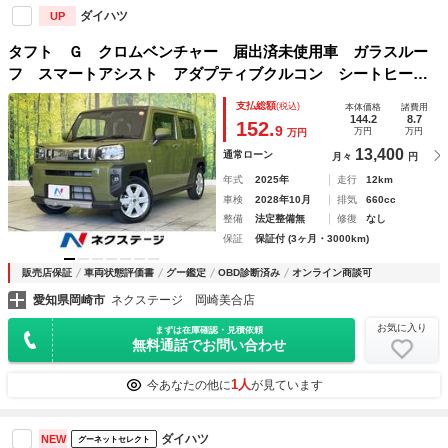
ダイハツ
UP
タフト Ｇ クロムベンチャー 届出済未使用車 ガラスルー
フ スマートアシスト アダプティブクルコン シートヒータ
ー コーナーセンサー ＬＥＤヘッド ＬＥＤフォグ オート
支払総額
(税込)
本体価格
諸費用
ライト オートエアコン スマートキー 純正１５インチＡＷ
144.2
8.7
152.
9
万円
万円
万円
13,400
通常ローン
月々
円
年式
2025年
走行
12km
車検
2028年10月
排気
660cc
整備
法定整備無
修復
なし
保証
保証付 (3ヶ月・3000km)
販売店保証
車両状態評価書
グー鑑定
OBD診断済み
オンライン商談可
愛知県岡崎市
ネクステージ 岡崎美合店
お気に入り
まずは在庫確認・見積依頼
無料通話でお問い合わせ
1人
今あなたの他に
が見ています
ダイハツ
NEW
グーネットセレクト