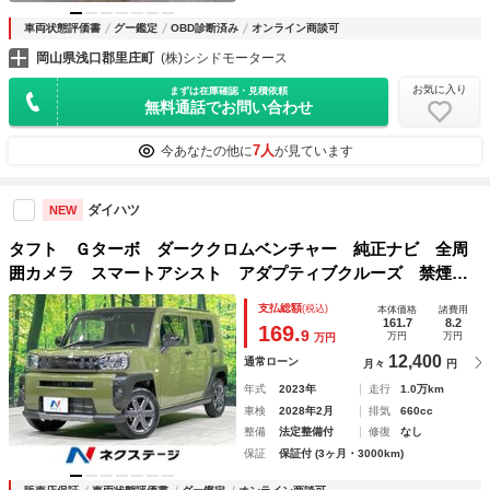
車両状態評価書
グー鑑定
OBD診断済み
オンライン商談可
岡山県浅口郡里庄町
(株)シシドモータース
お気に入り
まずは在庫確認・見積依頼
無料通話でお問い合わせ
7人
今あなたの他に
が見ています
ダイハツ
NEW
タフト Ｇターボ ダーククロムベンチャー 純正ナビ 全周
囲カメラ スマートアシスト アダプティブクルーズ 禁煙
車 前席シートヒーター コーナーセンサー オートハイビー
支払総額
(税込)
本体価格
諸費用
ム スマートキー ＬＥＤヘッド＆フォグ ＨＤＭＩ端子 純
161.7
8.2
169.
9
万円
万円
万円
正１５インチＡＷ
12,400
通常ローン
月々
円
年式
2023年
走行
1.0万km
車検
2028年2月
排気
660cc
整備
法定整備付
修復
なし
保証
保証付 (3ヶ月・3000km)